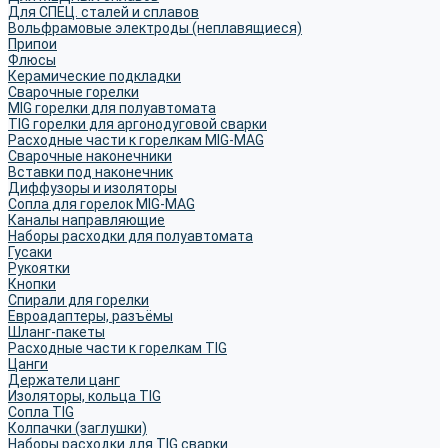
Для СПЕЦ. сталей и сплавов
Вольфрамовые электроды (неплавящиеся)
Припои
Флюсы
Керамические подкладки
Сварочные горелки
MIG горелки для полуавтомата
TIG горелки для аргонодуговой сварки
Расходные части к горелкам MIG-MAG
Сварочные наконечники
Вставки под наконечник
Диффузоры и изоляторы
Сопла для горелок MIG-MAG
Каналы направляющие
Наборы расходки для полуавтомата
Гусаки
Рукоятки
Кнопки
Спирали для горелки
Евроадаптеры, разъёмы
Шланг-пакеты
Расходные части к горелкам TIG
Цанги
Держатели цанг
Изоляторы, кольца TIG
Сопла TIG
Колпачки (заглушки)
Наборы расходки для TIG сварки