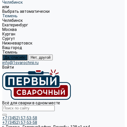
Челябинск
или
Выбрать автоматически
Тюмень
Челябинск
Екатеринбург
Москва
Курган
Сургут
Нижневартовск
Ваш город
Тюмень
Да, спасибо
Нет, другой
info@1svarochnii.ru
Войти
Всё для сварки в одном месте
+7 (3452) 57-53-58
+7 (3452) 57-53-58