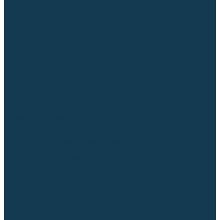
Блоки автоматики для генераторов
Аксессуары для генераторов
Пневмоинструмент
Компрессоры
Безмасляные компрессоры
Масляные ременные компрессоры
Масляные коаксиальные компрессоры
Автомобильные компрессоры
Комплектующие для компрессоров
Пневмошлифмашины
Пневмодрели
Пневмогайковерты
Пневмопистолеты
Наборы пневмоинструмента
Шланги
Аксессуары к пневмоинструменту
Аккумуляторный инструмент
Аккумуляторные УШМ (болгарки)
Аккумуляторные дрели-шуруповерты
Аккумуляторные перфораторы
Аккумуляторные дисковые пилы
Аккумуляторные батареи, зарядные устройства
Сетевой инструмент
УШМ и шлифмашины
Дрели, миксеры, шуруповерты сетевые
Перфораторы
Отбойные молотки
Точильные станки