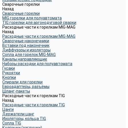
Сварочные горелки
Назад
Сварочные горелки
MIG горелки для полуавтомата
TIG горелки для аргонодуговой сварки
Расходные части к горелкам MIG-MAG
Назад
Расходные части к горелкам MIG-MAG
Сварочные наконечники
Вставки под наконечник
Диффузоры и изоляторы
Сопла для горелок MIG-MAG
Каналы направляющие
Наборы расходки для полуавтомата
Гусаки
Рукоятки
Кнопки
Спирали для горелки
Евроадаптеры, разъёмы
Шланг-пакеты
Расходные части к горелкам TIG
Назад
Расходные части к горелкам TIG
Цанги
Держатели цанг
Изоляторы, кольца TIG
Сопла TIG
Колпачки (заглушки)