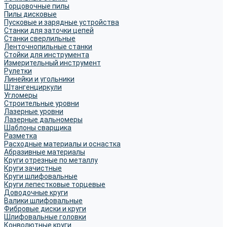
Торцовочные пилы
Пилы дисковые
Пусковые и зарядные устройства
Станки для заточки цепей
Станки сверлильные
Ленточнопильные станки
Стойки для инструмента
Измерительный инструмент
Рулетки
Линейки и угольники
Штангенциркули
Угломеры
Строительные уровни
Лазерные уровни
Лазерные дальномеры
Шаблоны сварщика
Разметка
Расходные материалы и оснастка
Абразивные материалы
Круги отрезные по металлу
Круги зачистные
Круги шлифовальные
Круги лепестковые торцевые
Доводочные круги
Валики шлифовальные
Фибровые диски и круги
Шлифовальные головки
Конволютные круги