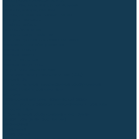
Диффузоры и завихрители CUT
Изоляторы, кольца уплотнительные
Насадки, кожухи, колпаки
Головы, основания плазмотронов
Корпусы, разъёмы
Шлейфы, кабеля
Наборы балеринок
Циркульные устройства
Комплектующие для лазерной резки
Газосварочное оборудование
Газовые горелки
Газовые резаки
Лампы паяльные
Газовые редукторы
Регуляторы расхода газа
Подогреватели углекислого газа (CO₂)
Манометры
Дополнительное газосварочное оборудование
Рукава, шланги, соединители
Баллоны
Переносные машины термической резки
Мундштуки для резаков и наконечники к горелкам
Гайки, ниппели
Строительное оборудование и инструмент
Генераторы (электростанции)
Бензиновые
Дизельные
Инверторные