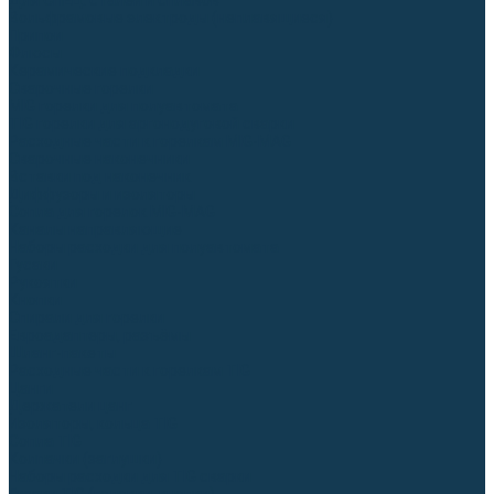
Для СПЕЦ. сталей и сплавов
Вольфрамовые электроды (неплавящиеся)
Припои
Флюсы
Керамические подкладки
Сварочные горелки
MIG горелки для полуавтомата
TIG горелки для аргонодуговой сварки
Расходные части к горелкам MIG-MAG
Сварочные наконечники
Вставки под наконечник
Диффузоры и изоляторы
Сопла для горелок MIG-MAG
Каналы направляющие
Наборы расходки для полуавтомата
Гусаки
Рукоятки
Кнопки
Спирали для горелки
Евроадаптеры, разъёмы
Шланг-пакеты
Расходные части к горелкам TIG
Цанги
Держатели цанг
Изоляторы, кольца TIG
Сопла TIG
Колпачки (заглушки)
Наборы расходки для TIG сварки