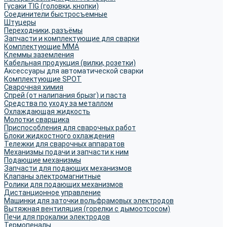
Гусаки TIG (головки, кнопки)
Соединители быстросъемные
Штуцеры
Переходники, разъёмы
Запчасти и комплектующие для сварки
Комплектующие ММА
Клеммы заземления
Кабельная продукция (вилки, розетки)
Аксессуары для автоматической сварки
Комплектующие SPOT
Сварочная химия
Спрей (от налипания брызг) и паста
Средства по уходу за металлом
Охлаждающая жидкость
Молотки сварщика
Приспособления для сварочных работ
Блоки жидкостного охлаждения
Тележки для сварочных аппаратов
Механизмы подачи и запчасти к ним
Подающие механизмы
Запчасти для подающих механизмов
Клапаны электромагнитные
Ролики для подающих механизмов
Дистанционное управление
Машинки для заточки вольфрамовых электродов
Вытяжная вентиляция (горелки с дымоотсосом)
Печи для прокалки электродов
Термопеналы