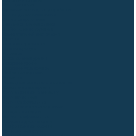
Торцовочные пилы
Пилы дисковые
Пусковые и зарядные устройства
Станки для заточки цепей
Станки сверлильные
Ленточнопильные станки
Стойки для инструмента
Измерительный инструмент
Рулетки
Линейки и угольники
Штангенциркули
Угломеры
Строительные уровни
Лазерные уровни
Лазерные дальномеры
Шаблоны сварщика
Разметка
Расходные материалы и оснастка
Абразивные материалы
Круги отрезные по металлу
Круги зачистные
Круги шлифовальные
Круги лепестковые торцевые
Доводочные круги
Валики шлифовальные
Фибровые диски и круги
Шлифовальные головки
Конволютные круги