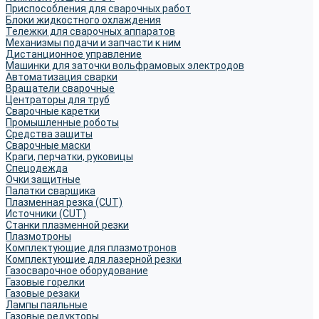
Приспособления для сварочных работ
Блоки жидкостного охлаждения
Тележки для сварочных аппаратов
Механизмы подачи и запчасти к ним
Дистанционное управление
Машинки для заточки вольфрамовых электродов
Автоматизация сварки
Вращатели сварочные
Центраторы для труб
Сварочные каретки
Промышленные роботы
Средства защиты
Сварочные маски
Краги, перчатки, руковицы
Спецодежда
Очки защитные
Палатки сварщика
Плазменная резка (CUT)
Источники (CUT)
Станки плазменной резки
Плазмотроны
Комплектующие для плазмотронов
Комплектующие для лазерной резки
Газосварочное оборудование
Газовые горелки
Газовые резаки
Лампы паяльные
Газовые редукторы