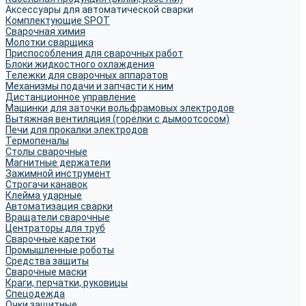
Аксессуары для автоматической сварки
Комплектующие SPOT
Сварочная химия
Молотки сварщика
Приспособления для сварочных работ
Блоки жидкостного охлаждения
Тележки для сварочных аппаратов
Механизмы подачи и запчасти к ним
Дистанционное управление
Машинки для заточки вольфрамовых электродов
Вытяжная вентиляция (горелки с дымоотсосом)
Печи для прокалки электродов
Термопеналы
Столы сварочные
Магнитные держатели
Зажимной инструмент
Строгачи канавок
Клейма ударные
Автоматизация сварки
Вращатели сварочные
Центраторы для труб
Сварочные каретки
Промышленные роботы
Средства защиты
Сварочные маски
Краги, перчатки, руковицы
Спецодежда
Очки защитные