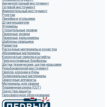
Аккумуляторный инструмент
Сетевой инструмент
Измерительный инструмент
Рулетки
Линейки и угольники
Штангенциркули
Угломеры
Строительные уровни
Лазерные уровни
Лазерные дальномеры
Шаблоны сварщика
Разметка
Расходные материалы и оснастка
Абразивные материалы
Корончатые сверла и штифты
Твёрдосплавные борфрезы
Щетки технические, щетки-крацовки
Резьбонарезной инструмент
Сверла, коронки и буры
Полировальные материалы
Сварочные аппараты
Материалы для сварки
Плазменная резка (CUT)
Средства защиты
Газосварочное оборудование