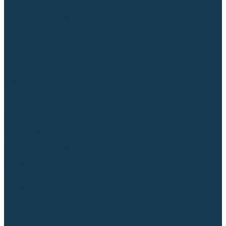
Столы сварочные
Магнитные держатели
Зажимной инструмент
Строгачи канавок
Клейма ударные
Автоматизация сварки
Вращатели сварочные
Центраторы для труб
Сварочные каретки
Промышленные роботы
Средства защиты
Сварочные маски
Краги, перчатки, руковицы
Спецодежда
Очки защитные
Палатки сварщика
Сварочное покрывало
Сварочные шторы
Стекла и комплектующие для масок
Респираторы и фильтры
Плазменная резка (CUT)
Источники (CUT)
Станки плазменной резки
Плазмотроны
Комплектующие для плазмотронов
Сопла CUT
Электроды CUT
Экраны