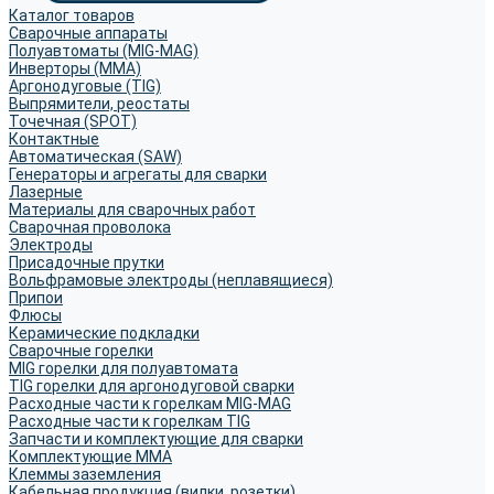
Каталог товаров
Сварочные аппараты
Полуавтоматы (MIG-MAG)
Инверторы (MMA)
Аргонодуговые (TIG)
Выпрямители, реостаты
Точечная (SPOT)
Контактные
Автоматическая (SAW)
Генераторы и агрегаты для сварки
Лазерные
Материалы для сварочных работ
Сварочная проволока
Электроды
Присадочные прутки
Вольфрамовые электроды (неплавящиеся)
Припои
Флюсы
Керамические подкладки
Сварочные горелки
MIG горелки для полуавтомата
TIG горелки для аргонодуговой сварки
Расходные части к горелкам MIG-MAG
Расходные части к горелкам TIG
Запчасти и комплектующие для сварки
Комплектующие ММА
Клеммы заземления
Кабельная продукция (вилки, розетки)