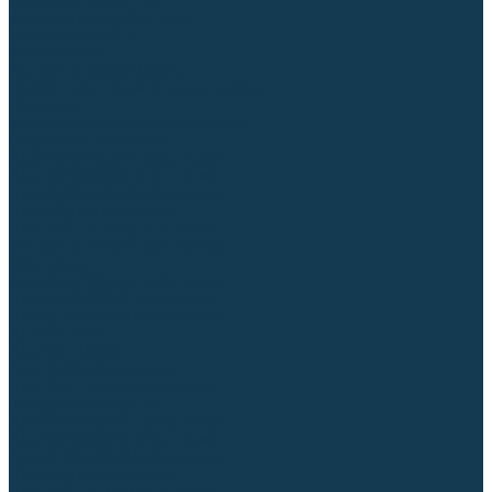
Аргонодуговые (TIG)
Выпрямители, реостаты
Точечная (SPOT)
Контактные
Автоматическая (SAW)
Генераторы и агрегаты для сварки
Лазерные
Материалы для сварочных работ
Сварочная проволока
Для УГЛЕРОДИСТЫХ сталей
Для НЕРЖАВЕЮЩИХ сталей
Для АЛЮМИНИЕВЫХ сплавов
Для МЕДНЫХ сплавов
Для СПЕЦ. сталей и сплавов
Самозащитная (порошковая)
Электроды
Для УГЛЕРОДИСТЫХ сталей
Для НЕРЖАВЕЮЩИХ сталей
Для АЛЮМИНИЕВЫХ сплавов
Для ЧУГУНА
Для НАПЛАВКИ
Для РЕЗКИ (угольные)
Для СПЕЦ. сталей и сплавов
Присадочные прутки
Для УГЛЕРОДИСТЫХ сталей
Для НЕРЖАВЕЮЩИХ сталей
Для АЛЮМИНИЕВЫХ сплавов
Для МЕДНЫХ сплавов