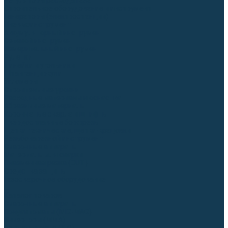
Регуляторы расхода газа
Строительное оборудование и инструмент
Генераторы (электростанции)
Пневмоинструмент
Аккумуляторный инструмент
Сетевой инструмент
Измерительный инструмент
Рулетки
Линейки и угольники
Штангенциркули
Угломеры
Строительные уровни
Расходные материалы и оснастка
Абразивные материалы
Корончатые сверла и штифты
Твёрдосплавные борфрезы
Щетки технические, щетки-крацовки
Резьбонарезной инструмент
Сварочные аппараты
Материалы для сварки
Плазменная резка (CUT)
Средства защиты
Газосварочное оборудование
...
Каталог товаров
Сварочные аппараты
Полуавтоматы (MIG-MAG)
Инверторы (MMA)