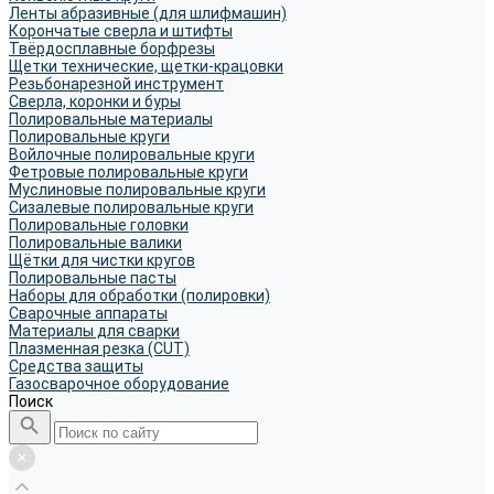
Ленты абразивные (для шлифмашин)
Корончатые сверла и штифты
Твёрдосплавные борфрезы
Щетки технические, щетки-крацовки
Резьбонарезной инструмент
Сверла, коронки и буры
Полировальные материалы
Полировальные круги
Войлочные полировальные круги
Фетровые полировальные круги
Муслиновые полировальные круги
Cизалевые полировальные круги
Полировальные головки
Полировальные валики
Щётки для чистки кругов
Полировальные пасты
Наборы для обработки (полировки)
Сварочные аппараты
Материалы для сварки
Плазменная резка (CUT)
Средства защиты
Газосварочное оборудование
Поиск