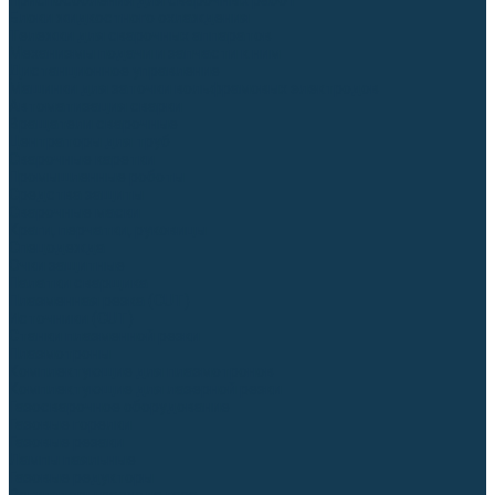
Приспособления для сварочных работ
Блоки жидкостного охлаждения
Тележки для сварочных аппаратов
Механизмы подачи и запчасти к ним
Дистанционное управление
Машинки для заточки вольфрамовых электродов
Автоматизация сварки
Вращатели сварочные
Центраторы для труб
Сварочные каретки
Промышленные роботы
Средства защиты
Сварочные маски
Краги, перчатки, руковицы
Спецодежда
Очки защитные
Палатки сварщика
Плазменная резка (CUT)
Источники (CUT)
Станки плазменной резки
Плазмотроны
Комплектующие для плазмотронов
Комплектующие для лазерной резки
Газосварочное оборудование
Газовые горелки
Газовые резаки
Лампы паяльные
Газовые редукторы