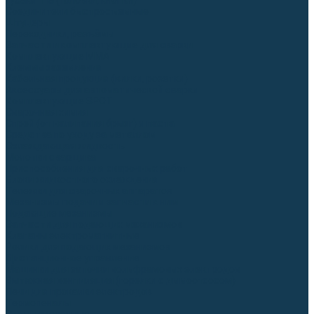
Гусаки TIG (головки, кнопки)
Соединители быстросъемные
Штуцеры
Переходники, разъёмы
Запчасти и комплектующие для сварки
Комплектующие ММА
Клеммы заземления
Кабельная продукция (вилки, розетки)
Аксессуары для автоматической сварки
Комплектующие SPOT
Сварочная химия
Спрей (от налипания брызг) и паста
Средства по уходу за металлом
Охлаждающая жидкость
Молотки сварщика
Приспособления для сварочных работ
Блоки жидкостного охлаждения
Тележки для сварочных аппаратов
Механизмы подачи и запчасти к ним
Подающие механизмы
Запчасти для подающих механизмов
Клапаны электромагнитные
Ролики для подающих механизмов
Дистанционное управление
Машинки для заточки вольфрамовых электродов
Вытяжная вентиляция (горелки с дымоотсосом)
Печи для прокалки электродов
Термопеналы