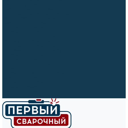
Ленты абразивные (для шлифмашин)
Корончатые сверла и штифты
Твёрдосплавные борфрезы
Щетки технические, щетки-крацовки
Резьбонарезной инструмент
Сверла, коронки и буры
Полировальные материалы
Полировальные круги
Войлочные полировальные круги
Фетровые полировальные круги
Муслиновые полировальные круги
Cизалевые полировальные круги
Полировальные головки
Полировальные валики
Щётки для чистки кругов
Полировальные пасты
Наборы для обработки (полировки)
Сварочные аппараты
Материалы для сварки
Плазменная резка (CUT)
Средства защиты
Газосварочное оборудование