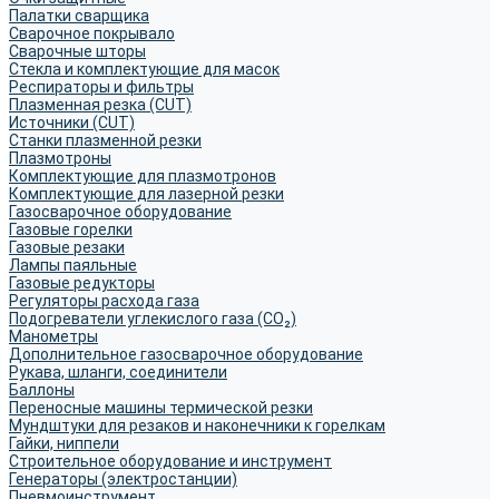
Палатки сварщика
Сварочное покрывало
Сварочные шторы
Стекла и комплектующие для масок
Респираторы и фильтры
Плазменная резка (CUT)
Источники (CUT)
Станки плазменной резки
Плазмотроны
Комплектующие для плазмотронов
Комплектующие для лазерной резки
Газосварочное оборудование
Газовые горелки
Газовые резаки
Лампы паяльные
Газовые редукторы
Регуляторы расхода газа
Подогреватели углекислого газа (CO₂)
Манометры
Дополнительное газосварочное оборудование
Рукава, шланги, соединители
Баллоны
Переносные машины термической резки
Мундштуки для резаков и наконечники к горелкам
Гайки, ниппели
Строительное оборудование и инструмент
Генераторы (электростанции)
Пневмоинструмент