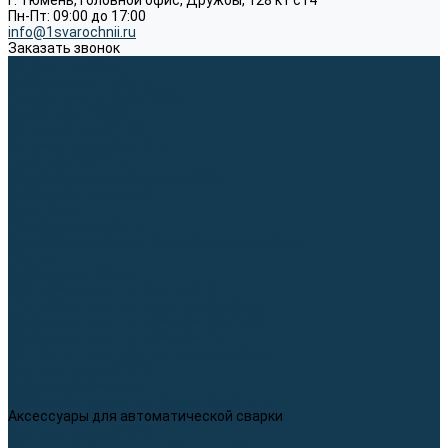
г. Тюмень, Головной офис, Дружбы, 128 к1 ст4
Пн-Пт: 09:00 до 17:00
info@1svarochnii.ru
Заказать звонок
Каталог товаров
Сварочные аппараты
Полуавтоматы (MIG-MAG)
Инверторы (MMA)
Аргонодуговые (TIG)
Выпрямители, реостаты
Точечная (SPOT)
Материалы для сварочных работ
Сварочная проволока
Электроды
Присадочные прутки
Вольфрамовые электроды (неплавящиеся)
Припои
Сварочные горелки
MIG горелки для полуавтомата
TIG горелки для аргонодуговой сварки
Расходные части к горелкам MIG-MAG
Расходные части к горелкам TIG
Запчасти и комплектующие для сварки
Комплектующие ММА
Клеммы заземления
Кабельная продукция (вилки, розетки)
Аксессуары для автоматической сварки
Комплектующие SPOT