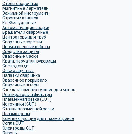
Столы сварочные
Магнитные держатели
Зажимной инструмент
Строгачи канавок
Клейма ударные
Автоматизация сварки
Вращатели сварочные
Центраторы для труб
Сварочные каретки
Промышленные роботы
Средства защиты
Сварочные маски
Краги, перчатки, руковицы
Спецодежда
Очки защитные
Палатки сварщика
Сварочное покрывало
Сварочные шторы
Стекла и комплектующие для масок
Респираторы и фильтры
Плазменная резка (CUT)
Источники (CUT)
Станки плазменной резки
Плазмотроны
Комплектующие для плазмотронов
Сопла CUT
Электроды CUT
Экраны