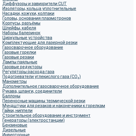
Диффузоры и завихрители CUT
Изоляторы, кольца уплотнительные
Насадки, кожухи, колпаки
Головы, основания плазмотронов
Корпусы, разъёмы
Шлейфы, кабеля
Наборы балеринок
Циркульные устройства
Комплектующие для лазерной резки
Газосварочное оборудование
Газовые горелки
Газовые резаки
Лампы паяльные
Газовые редукторы
Регуляторы расхода газа
Подогреватели углекислого газа (CO₂)
Манометры
Дополнительное газосварочное оборудование
Рукава, шланги, соединители
Баллоны
Переносные машины термической резки
Мундштуки для резаков и наконечники к горелкам
Гайки, ниппели
Строительное оборудование и инструмент
Генераторы (электростанции)
Бензиновые
Дизельные
Инверторные