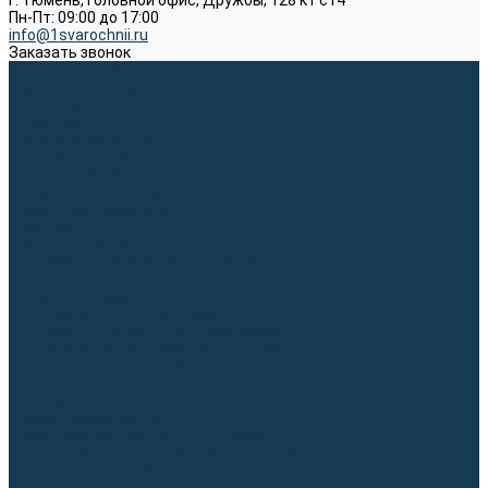
г. Тюмень, Головной офис, Дружбы, 128 к1 ст4
Пн-Пт: 09:00 до 17:00
info@1svarochnii.ru
Заказать звонок
Каталог товаров
Сварочные аппараты
Полуавтоматы (MIG-MAG)
Инверторы (MMA)
Аргонодуговые (TIG)
Выпрямители, реостаты
Точечная (SPOT)
Материалы для сварочных работ
Сварочная проволока
Электроды
Присадочные прутки
Вольфрамовые электроды (неплавящиеся)
Припои
Сварочные горелки
MIG горелки для полуавтомата
TIG горелки для аргонодуговой сварки
Расходные части к горелкам MIG-MAG
Расходные части к горелкам TIG
Запчасти и комплектующие для сварки
Комплектующие ММА
Клеммы заземления
Кабельная продукция (вилки, розетки)
Аксессуары для автоматической сварки
Комплектующие SPOT