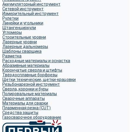
Аккумуляторный инструмент
Сетевой инструмент
Измерительный инструмент
Рулетки
Линейки и угольники
Штангенциркули
Угломеры
Строительные уровни
Лазерные уровни
Лазерные дальномеры
Шаблоны сварщика
Разметка
Расходные материалы и оснастка
Абразивные материалы
Корончатые сверла и штифты
Твёрдосплавные борфрезы
Щетки технические, щетки-крацовки
Резьбонарезной инструмент
Сверла, коронки и буры
Полировальные материалы
Сварочные аппараты
Материалы для сварки
Плазменная резка (CUT)
Средства защиты
Газосварочное оборудование