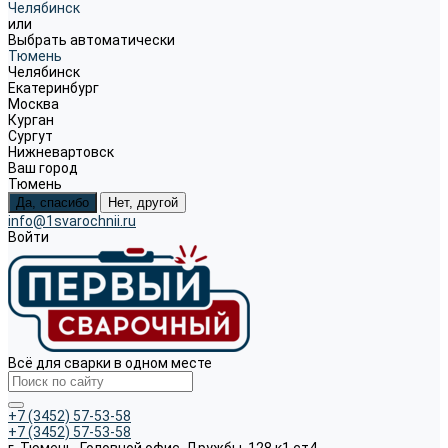
Челябинск
или
Выбрать автоматически
Тюмень
Челябинск
Екатеринбург
Москва
Курган
Сургут
Нижневартовск
Ваш город
Тюмень
Да, спасибо
Нет, другой
info@1svarochnii.ru
Войти
Всё для сварки в одном месте
+7 (3452) 57-53-58
+7 (3452) 57-53-58