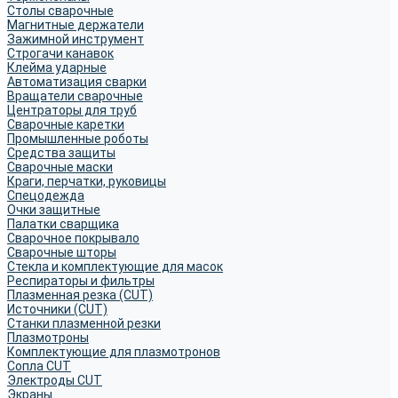
Столы сварочные
Магнитные держатели
Зажимной инструмент
Строгачи канавок
Клейма ударные
Автоматизация сварки
Вращатели сварочные
Центраторы для труб
Сварочные каретки
Промышленные роботы
Средства защиты
Сварочные маски
Краги, перчатки, руковицы
Спецодежда
Очки защитные
Палатки сварщика
Сварочное покрывало
Сварочные шторы
Стекла и комплектующие для масок
Респираторы и фильтры
Плазменная резка (CUT)
Источники (CUT)
Станки плазменной резки
Плазмотроны
Комплектующие для плазмотронов
Сопла CUT
Электроды CUT
Экраны