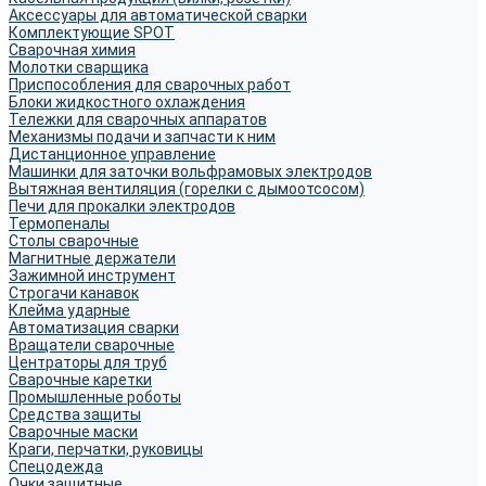
Аксессуары для автоматической сварки
Комплектующие SPOT
Сварочная химия
Молотки сварщика
Приспособления для сварочных работ
Блоки жидкостного охлаждения
Тележки для сварочных аппаратов
Механизмы подачи и запчасти к ним
Дистанционное управление
Машинки для заточки вольфрамовых электродов
Вытяжная вентиляция (горелки с дымоотсосом)
Печи для прокалки электродов
Термопеналы
Столы сварочные
Магнитные держатели
Зажимной инструмент
Строгачи канавок
Клейма ударные
Автоматизация сварки
Вращатели сварочные
Центраторы для труб
Сварочные каретки
Промышленные роботы
Средства защиты
Сварочные маски
Краги, перчатки, руковицы
Спецодежда
Очки защитные