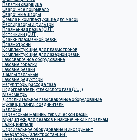
Палатки сварщика
Сварочное покрывало
Сварочные шторы
Стекла и комплектующие для масок
Респираторы и фильтры
Плазменная резка (CUT)
Источники (CUT)
Станки плазменной резки
Плазмотроны
Комплектующие для плазмотронов
Комплектующие для лазерной резки
Газосварочное оборудование
Газовые горелки
Газовые резаки
Лампы паяльные
Газовые редукторы
Регуляторы расхода газа
Подогреватели углекислого газа (CO₂)
Манометры
Дополнительное газосварочное оборудование
Рукава, шланги, соединители
Баллоны
Переносные машины термической резки
Мундштуки для резаков и наконечники к горелкам
Гайки, ниппели
Строительное оборудование и инструмент
Генераторы (электростанции)
Пневмоинструмент