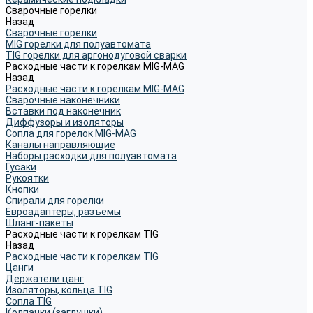
Сварочные горелки
Назад
Сварочные горелки
MIG горелки для полуавтомата
TIG горелки для аргонодуговой сварки
Расходные части к горелкам MIG-MAG
Назад
Расходные части к горелкам MIG-MAG
Сварочные наконечники
Вставки под наконечник
Диффузоры и изоляторы
Сопла для горелок MIG-MAG
Каналы направляющие
Наборы расходки для полуавтомата
Гусаки
Рукоятки
Кнопки
Спирали для горелки
Евроадаптеры, разъёмы
Шланг-пакеты
Расходные части к горелкам TIG
Назад
Расходные части к горелкам TIG
Цанги
Держатели цанг
Изоляторы, кольца TIG
Сопла TIG
Колпачки (заглушки)