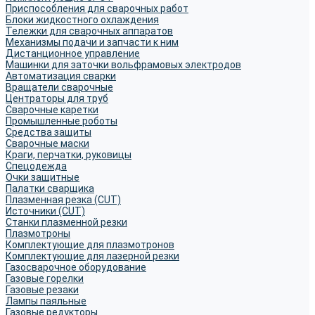
Приспособления для сварочных работ
Блоки жидкостного охлаждения
Тележки для сварочных аппаратов
Механизмы подачи и запчасти к ним
Дистанционное управление
Машинки для заточки вольфрамовых электродов
Автоматизация сварки
Вращатели сварочные
Центраторы для труб
Сварочные каретки
Промышленные роботы
Средства защиты
Сварочные маски
Краги, перчатки, руковицы
Спецодежда
Очки защитные
Палатки сварщика
Плазменная резка (CUT)
Источники (CUT)
Станки плазменной резки
Плазмотроны
Комплектующие для плазмотронов
Комплектующие для лазерной резки
Газосварочное оборудование
Газовые горелки
Газовые резаки
Лампы паяльные
Газовые редукторы