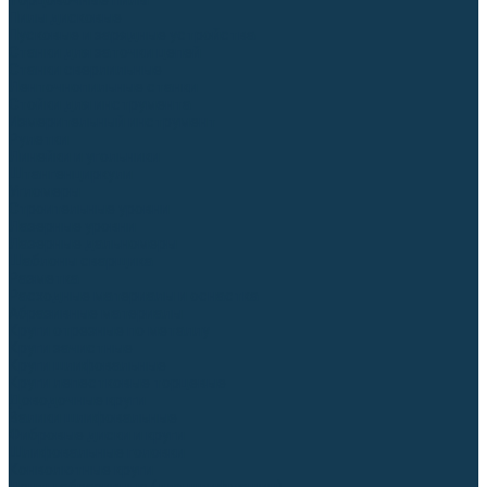
Торцовочные пилы
Пилы дисковые
Пусковые и зарядные устройства
Станки для заточки цепей
Станки сверлильные
Ленточнопильные станки
Стойки для инструмента
Измерительный инструмент
Рулетки
Линейки и угольники
Штангенциркули
Угломеры
Строительные уровни
Лазерные уровни
Лазерные дальномеры
Шаблоны сварщика
Разметка
Расходные материалы и оснастка
Абразивные материалы
Круги отрезные по металлу
Круги зачистные
Круги шлифовальные
Круги лепестковые торцевые
Доводочные круги
Валики шлифовальные
Фибровые диски и круги
Шлифовальные головки
Конволютные круги