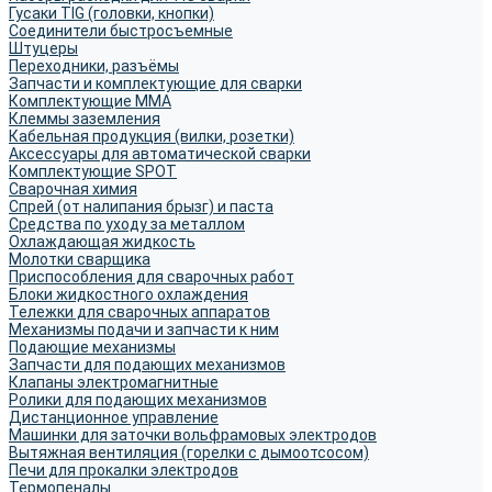
Гусаки TIG (головки, кнопки)
Соединители быстросъемные
Штуцеры
Переходники, разъёмы
Запчасти и комплектующие для сварки
Комплектующие ММА
Клеммы заземления
Кабельная продукция (вилки, розетки)
Аксессуары для автоматической сварки
Комплектующие SPOT
Сварочная химия
Спрей (от налипания брызг) и паста
Средства по уходу за металлом
Охлаждающая жидкость
Молотки сварщика
Приспособления для сварочных работ
Блоки жидкостного охлаждения
Тележки для сварочных аппаратов
Механизмы подачи и запчасти к ним
Подающие механизмы
Запчасти для подающих механизмов
Клапаны электромагнитные
Ролики для подающих механизмов
Дистанционное управление
Машинки для заточки вольфрамовых электродов
Вытяжная вентиляция (горелки с дымоотсосом)
Печи для прокалки электродов
Термопеналы