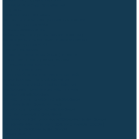
Гусаки TIG (головки, кнопки)
Соединители быстросъемные
Штуцеры
Переходники, разъёмы
Запчасти и комплектующие для сварки
Комплектующие ММА
Клеммы заземления
Кабельная продукция (вилки, розетки)
Аксессуары для автоматической сварки
Комплектующие SPOT
Сварочная химия
Спрей (от налипания брызг) и паста
Средства по уходу за металлом
Охлаждающая жидкость
Молотки сварщика
Приспособления для сварочных работ
Блоки жидкостного охлаждения
Тележки для сварочных аппаратов
Механизмы подачи и запчасти к ним
Подающие механизмы
Запчасти для подающих механизмов
Клапаны электромагнитные
Ролики для подающих механизмов
Дистанционное управление
Машинки для заточки вольфрамовых электродов
Вытяжная вентиляция (горелки с дымоотсосом)
Печи для прокалки электродов
Термопеналы