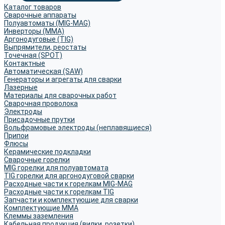
Каталог товаров
Сварочные аппараты
Полуавтоматы (MIG-MAG)
Инверторы (MMA)
Аргонодуговые (TIG)
Выпрямители, реостаты
Точечная (SPOT)
Контактные
Автоматическая (SAW)
Генераторы и агрегаты для сварки
Лазерные
Материалы для сварочных работ
Сварочная проволока
Электроды
Присадочные прутки
Вольфрамовые электроды (неплавящиеся)
Припои
Флюсы
Керамические подкладки
Сварочные горелки
MIG горелки для полуавтомата
TIG горелки для аргонодуговой сварки
Расходные части к горелкам MIG-MAG
Расходные части к горелкам TIG
Запчасти и комплектующие для сварки
Комплектующие ММА
Клеммы заземления
Кабельная продукция (вилки, розетки)