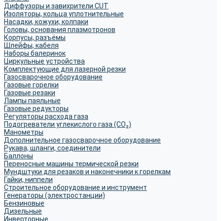
Диффузоры и завихрители CUT
Изоляторы, кольца уплотнительные
Насадки, кожухи, колпаки
Головы, основания плазмотронов
Корпусы, разъёмы
Шлейфы, кабеля
Наборы балеринок
Циркульные устройства
Комплектующие для лазерной резки
Газосварочное оборудование
Газовые горелки
Газовые резаки
Лампы паяльные
Газовые редукторы
Регуляторы расхода газа
Подогреватели углекислого газа (CO₂)
Манометры
Дополнительное газосварочное оборудование
Рукава, шланги, соединители
Баллоны
Переносные машины термической резки
Мундштуки для резаков и наконечники к горелкам
Гайки, ниппели
Строительное оборудование и инструмент
Генераторы (электростанции)
Бензиновые
Дизельные
Инверторные