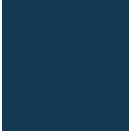
Столы сварочные
Магнитные держатели
Зажимной инструмент
Строгачи канавок
Клейма ударные
Автоматизация сварки
Вращатели сварочные
Центраторы для труб
Сварочные каретки
Промышленные роботы
Средства защиты
Сварочные маски
Краги, перчатки, руковицы
Спецодежда
Очки защитные
Палатки сварщика
Сварочное покрывало
Сварочные шторы
Стекла и комплектующие для масок
Респираторы и фильтры
Плазменная резка (CUT)
Источники (CUT)
Станки плазменной резки
Плазмотроны
Комплектующие для плазмотронов
Сопла CUT
Электроды CUT
Экраны