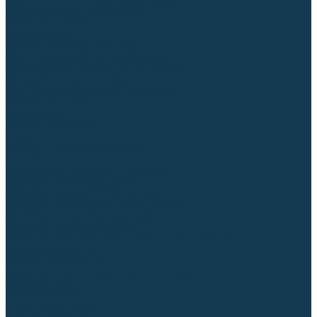
Блоки автоматики для генераторов
Аксессуары для генераторов
Пневмоинструмент
Компрессоры
Безмасляные компрессоры
Масляные ременные компрессоры
Масляные коаксиальные компрессоры
Автомобильные компрессоры
Комплектующие для компрессоров
Пневмошлифмашины
Пневмодрели
Пневмогайковерты
Пневмопистолеты
Наборы пневмоинструмента
Шланги
Аксессуары к пневмоинструменту
Аккумуляторный инструмент
Аккумуляторные УШМ (болгарки)
Аккумуляторные дрели-шуруповерты
Аккумуляторные перфораторы
Аккумуляторные дисковые пилы
Аккумуляторные батареи, зарядные устройства
Сетевой инструмент
УШМ и шлифмашины
Дрели, миксеры, шуруповерты сетевые
Перфораторы
Отбойные молотки
Точильные станки