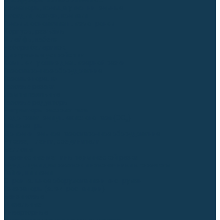
Диффузоры и завихрители CUT
Изоляторы, кольца уплотнительные
Насадки, кожухи, колпаки
Головы, основания плазмотронов
Корпусы, разъёмы
Шлейфы, кабеля
Наборы балеринок
Циркульные устройства
Комплектующие для лазерной резки
Газосварочное оборудование
Газовые горелки
Газовые резаки
Лампы паяльные
Газовые редукторы
Регуляторы расхода газа
Подогреватели углекислого газа (CO₂)
Манометры
Дополнительное газосварочное оборудование
Рукава, шланги, соединители
Баллоны
Переносные машины термической резки
Мундштуки для резаков и наконечники к горелкам
Гайки, ниппели
Строительное оборудование и инструмент
Генераторы (электростанции)
Бензиновые
Дизельные
Инверторные