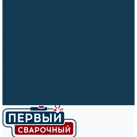
Ленты абразивные (для шлифмашин)
Корончатые сверла и штифты
Твёрдосплавные борфрезы
Щетки технические, щетки-крацовки
Резьбонарезной инструмент
Сверла, коронки и буры
Полировальные материалы
Полировальные круги
Войлочные полировальные круги
Фетровые полировальные круги
Муслиновые полировальные круги
Cизалевые полировальные круги
Полировальные головки
Полировальные валики
Щётки для чистки кругов
Полировальные пасты
Наборы для обработки (полировки)
Сварочные аппараты
Материалы для сварки
Плазменная резка (CUT)
Средства защиты
Газосварочное оборудование