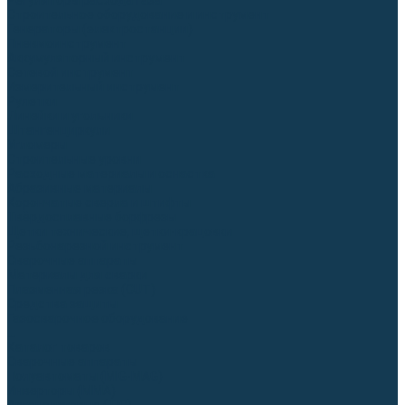
Регуляторы расхода газа
Строительное оборудование и инструмент
Генераторы (электростанции)
Пневмоинструмент
Аккумуляторный инструмент
Сетевой инструмент
Измерительный инструмент
Рулетки
Линейки и угольники
Штангенциркули
Угломеры
Строительные уровни
Расходные материалы и оснастка
Абразивные материалы
Корончатые сверла и штифты
Твёрдосплавные борфрезы
Щетки технические, щетки-крацовки
Резьбонарезной инструмент
Сварочные аппараты
Материалы для сварки
Плазменная резка (CUT)
Средства защиты
Газосварочное оборудование
...
Каталог товаров
Сварочные аппараты
Полуавтоматы (MIG-MAG)
Инверторы (MMA)