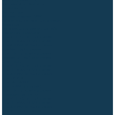
Аргонодуговые (TIG)
Выпрямители, реостаты
Точечная (SPOT)
Контактные
Автоматическая (SAW)
Генераторы и агрегаты для сварки
Лазерные
Материалы для сварочных работ
Сварочная проволока
Для УГЛЕРОДИСТЫХ сталей
Для НЕРЖАВЕЮЩИХ сталей
Для АЛЮМИНИЕВЫХ сплавов
Для МЕДНЫХ сплавов
Для СПЕЦ. сталей и сплавов
Самозащитная (порошковая)
Электроды
Для УГЛЕРОДИСТЫХ сталей
Для НЕРЖАВЕЮЩИХ сталей
Для АЛЮМИНИЕВЫХ сплавов
Для ЧУГУНА
Для НАПЛАВКИ
Для РЕЗКИ (угольные)
Для СПЕЦ. сталей и сплавов
Присадочные прутки
Для УГЛЕРОДИСТЫХ сталей
Для НЕРЖАВЕЮЩИХ сталей
Для АЛЮМИНИЕВЫХ сплавов
Для МЕДНЫХ сплавов