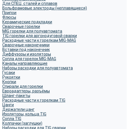
Для СПЕЦ. сталей и сплавов
Вольфрамовые электроды (неплавящиеся)
Припои
Флюсы
Керамические подкладки
Сварочные горелки
MIG горелки для полуавтомата
TIG горелки для аргонодуговой сварки
Расходные части к горелкам MIG-MAG
Сварочные наконечники
Вставки под наконечник
Диффузоры и изоляторы
Сопла для горелок MIG-MAG
Каналы направляющие
Наборы расходки для полуавтомата
Гусаки
Рукоятки
Кнопки
Спирали для горелки
Евроадаптеры, разъёмы
Шланг-пакеты
Расходные части к горелкам TIG
Цанги
Держатели цанг
Изоляторы, кольца TIG
Сопла TIG
Колпачки (заглушки)
Наборы расходки для TIG сварки