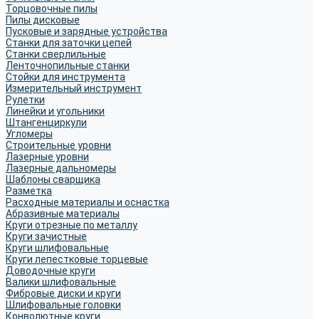
Торцовочные пилы
Пилы дисковые
Пусковые и зарядные устройства
Станки для заточки цепей
Станки сверлильные
Ленточнопильные станки
Стойки для инструмента
Измерительный инструмент
Рулетки
Линейки и угольники
Штангенциркули
Угломеры
Строительные уровни
Лазерные уровни
Лазерные дальномеры
Шаблоны сварщика
Разметка
Расходные материалы и оснастка
Абразивные материалы
Круги отрезные по металлу
Круги зачистные
Круги шлифовальные
Круги лепестковые торцевые
Доводочные круги
Валики шлифовальные
Фибровые диски и круги
Шлифовальные головки
Конволютные круги