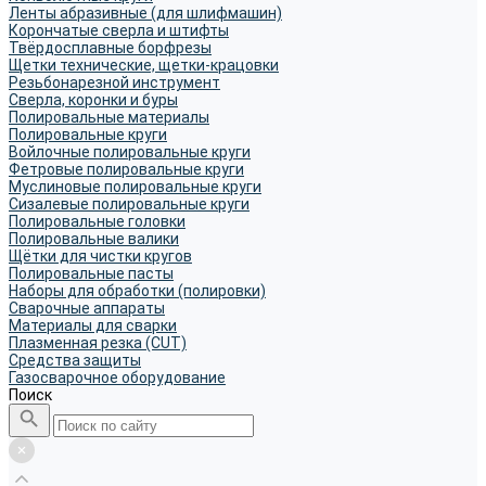
Ленты абразивные (для шлифмашин)
Корончатые сверла и штифты
Твёрдосплавные борфрезы
Щетки технические, щетки-крацовки
Резьбонарезной инструмент
Сверла, коронки и буры
Полировальные материалы
Полировальные круги
Войлочные полировальные круги
Фетровые полировальные круги
Муслиновые полировальные круги
Cизалевые полировальные круги
Полировальные головки
Полировальные валики
Щётки для чистки кругов
Полировальные пасты
Наборы для обработки (полировки)
Сварочные аппараты
Материалы для сварки
Плазменная резка (CUT)
Средства защиты
Газосварочное оборудование
Поиск