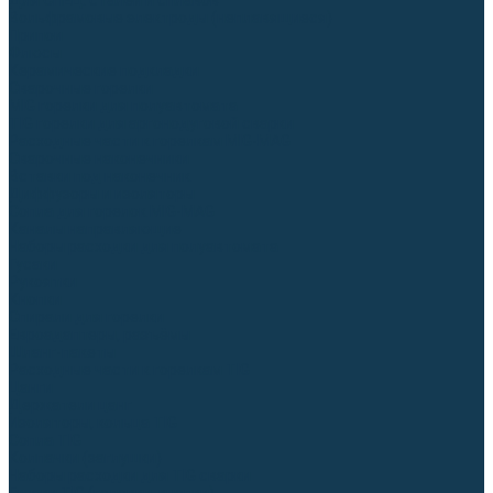
Для СПЕЦ. сталей и сплавов
Вольфрамовые электроды (неплавящиеся)
Припои
Флюсы
Керамические подкладки
Сварочные горелки
MIG горелки для полуавтомата
TIG горелки для аргонодуговой сварки
Расходные части к горелкам MIG-MAG
Сварочные наконечники
Вставки под наконечник
Диффузоры и изоляторы
Сопла для горелок MIG-MAG
Каналы направляющие
Наборы расходки для полуавтомата
Гусаки
Рукоятки
Кнопки
Спирали для горелки
Евроадаптеры, разъёмы
Шланг-пакеты
Расходные части к горелкам TIG
Цанги
Держатели цанг
Изоляторы, кольца TIG
Сопла TIG
Колпачки (заглушки)
Наборы расходки для TIG сварки