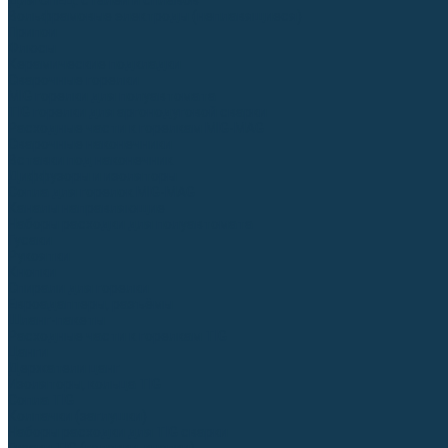
Для СПЕЦ. сталей и сплавов
Вольфрамовые электроды (неплавящиеся)
Припои
Флюсы
Керамические подкладки
Сварочные горелки
MIG горелки для полуавтомата
TIG горелки для аргонодуговой сварки
Расходные части к горелкам MIG-MAG
Сварочные наконечники
Вставки под наконечник
Диффузоры и изоляторы
Сопла для горелок MIG-MAG
Каналы направляющие
Наборы расходки для полуавтомата
Гусаки
Рукоятки
Кнопки
Спирали для горелки
Евроадаптеры, разъёмы
Шланг-пакеты
Расходные части к горелкам TIG
Цанги
Держатели цанг
Изоляторы, кольца TIG
Сопла TIG
Колпачки (заглушки)
Наборы расходки для TIG сварки