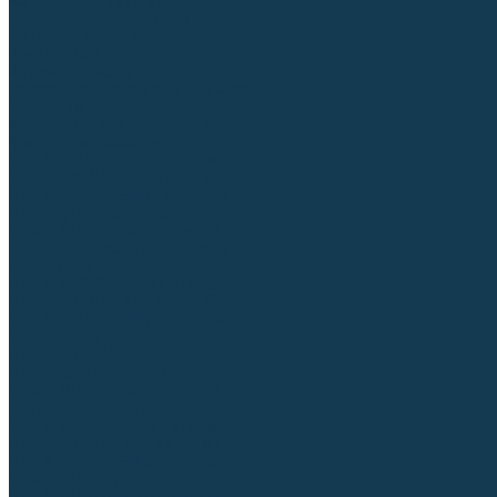
Аргонодуговые (TIG)
Выпрямители, реостаты
Точечная (SPOT)
Контактные
Автоматическая (SAW)
Генераторы и агрегаты для сварки
Лазерные
Материалы для сварочных работ
Сварочная проволока
Для УГЛЕРОДИСТЫХ сталей
Для НЕРЖАВЕЮЩИХ сталей
Для АЛЮМИНИЕВЫХ сплавов
Для МЕДНЫХ сплавов
Для СПЕЦ. сталей и сплавов
Самозащитная (порошковая)
Электроды
Для УГЛЕРОДИСТЫХ сталей
Для НЕРЖАВЕЮЩИХ сталей
Для АЛЮМИНИЕВЫХ сплавов
Для ЧУГУНА
Для НАПЛАВКИ
Для РЕЗКИ (угольные)
Для СПЕЦ. сталей и сплавов
Присадочные прутки
Для УГЛЕРОДИСТЫХ сталей
Для НЕРЖАВЕЮЩИХ сталей
Для АЛЮМИНИЕВЫХ сплавов
Для МЕДНЫХ сплавов