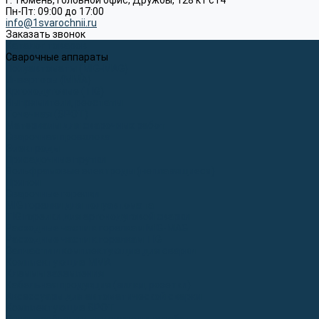
г. Тюмень, Головной офис, Дружбы, 128 к1 ст4
Пн-Пт: 09:00 до 17:00
info@1svarochnii.ru
Заказать звонок
Каталог товаров
Сварочные аппараты
Полуавтоматы (MIG-MAG)
Инверторы (MMA)
Аргонодуговые (TIG)
Выпрямители, реостаты
Точечная (SPOT)
Материалы для сварочных работ
Сварочная проволока
Электроды
Присадочные прутки
Вольфрамовые электроды (неплавящиеся)
Припои
Сварочные горелки
MIG горелки для полуавтомата
TIG горелки для аргонодуговой сварки
Расходные части к горелкам MIG-MAG
Расходные части к горелкам TIG
Запчасти и комплектующие для сварки
Комплектующие ММА
Клеммы заземления
Кабельная продукция (вилки, розетки)
Аксессуары для автоматической сварки
Комплектующие SPOT