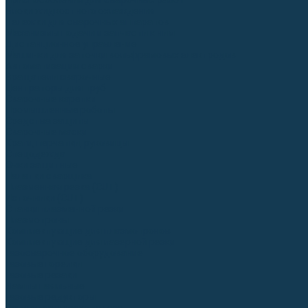
Приспособления для сварочных работ
Блоки жидкостного охлаждения
Тележки для сварочных аппаратов
Механизмы подачи и запчасти к ним
Дистанционное управление
Машинки для заточки вольфрамовых электродов
Автоматизация сварки
Вращатели сварочные
Центраторы для труб
Сварочные каретки
Промышленные роботы
Средства защиты
Сварочные маски
Краги, перчатки, руковицы
Спецодежда
Очки защитные
Палатки сварщика
Плазменная резка (CUT)
Источники (CUT)
Станки плазменной резки
Плазмотроны
Комплектующие для плазмотронов
Комплектующие для лазерной резки
Газосварочное оборудование
Газовые горелки
Газовые резаки
Лампы паяльные
Газовые редукторы