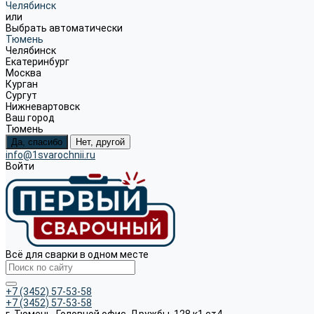
Челябинск
или
Выбрать автоматически
Тюмень
Челябинск
Екатеринбург
Москва
Курган
Сургут
Нижневартовск
Ваш город
Тюмень
Да, спасибо
Нет, другой
info@1svarochnii.ru
Войти
Всё для сварки в одном месте
+7 (3452) 57-53-58
+7 (3452) 57-53-58