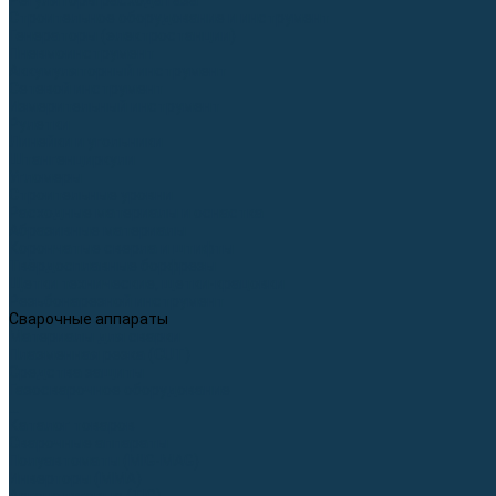
Регуляторы расхода газа
Строительное оборудование и инструмент
Генераторы (электростанции)
Пневмоинструмент
Аккумуляторный инструмент
Сетевой инструмент
Измерительный инструмент
Рулетки
Линейки и угольники
Штангенциркули
Угломеры
Строительные уровни
Расходные материалы и оснастка
Абразивные материалы
Корончатые сверла и штифты
Твёрдосплавные борфрезы
Щетки технические, щетки-крацовки
Резьбонарезной инструмент
Сварочные аппараты
Материалы для сварки
Плазменная резка (CUT)
Средства защиты
Газосварочное оборудование
...
Каталог товаров
Сварочные аппараты
Полуавтоматы (MIG-MAG)
Инверторы (MMA)