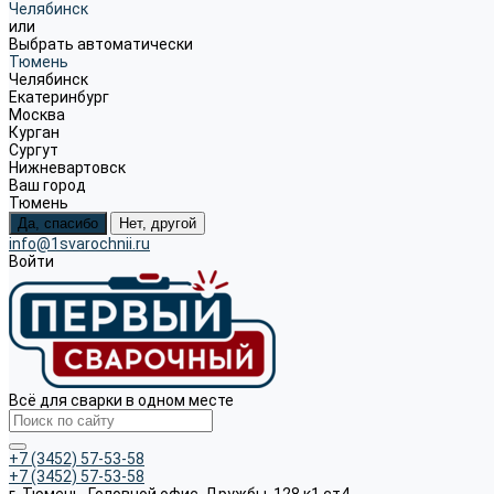
Челябинск
или
Выбрать автоматически
Тюмень
Челябинск
Екатеринбург
Москва
Курган
Сургут
Нижневартовск
Ваш город
Тюмень
Да, спасибо
Нет, другой
info@1svarochnii.ru
Войти
Всё для сварки в одном месте
+7 (3452) 57-53-58
+7 (3452) 57-53-58