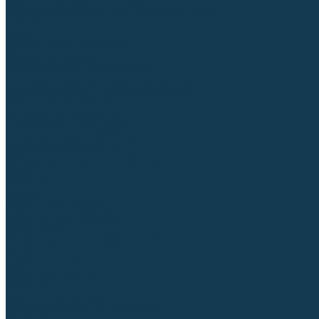
Для СПЕЦ. сталей и сплавов
Вольфрамовые электроды (неплавящиеся)
Припои
Флюсы
Керамические подкладки
Сварочные горелки
MIG горелки для полуавтомата
TIG горелки для аргонодуговой сварки
Расходные части к горелкам MIG-MAG
Сварочные наконечники
Вставки под наконечник
Диффузоры и изоляторы
Сопла для горелок MIG-MAG
Каналы направляющие
Наборы расходки для полуавтомата
Гусаки
Рукоятки
Кнопки
Спирали для горелки
Евроадаптеры, разъёмы
Шланг-пакеты
Расходные части к горелкам TIG
Цанги
Держатели цанг
Изоляторы, кольца TIG
Сопла TIG
Колпачки (заглушки)
Наборы расходки для TIG сварки