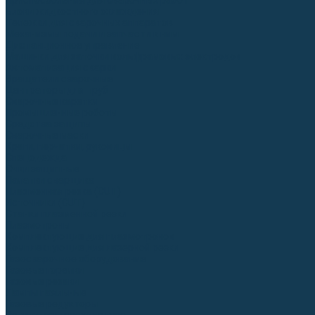
Приспособления для сварочных работ
Блоки жидкостного охлаждения
Тележки для сварочных аппаратов
Механизмы подачи и запчасти к ним
Дистанционное управление
Машинки для заточки вольфрамовых электродов
Автоматизация сварки
Вращатели сварочные
Центраторы для труб
Сварочные каретки
Промышленные роботы
Средства защиты
Сварочные маски
Краги, перчатки, руковицы
Спецодежда
Очки защитные
Палатки сварщика
Плазменная резка (CUT)
Источники (CUT)
Станки плазменной резки
Плазмотроны
Комплектующие для плазмотронов
Комплектующие для лазерной резки
Газосварочное оборудование
Газовые горелки
Газовые резаки
Лампы паяльные
Газовые редукторы