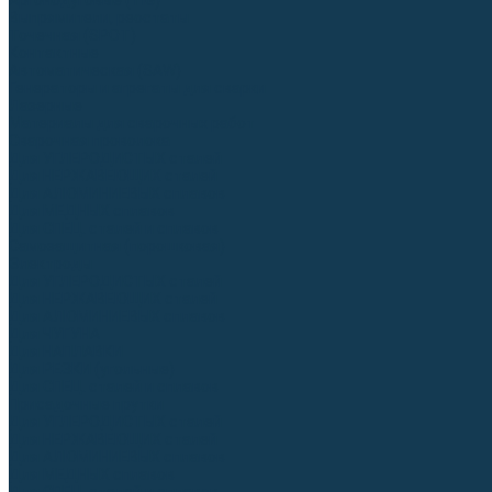
Аргонодуговые (TIG)
Выпрямители, реостаты
Точечная (SPOT)
Контактные
Автоматическая (SAW)
Генераторы и агрегаты для сварки
Лазерные
Материалы для сварочных работ
Сварочная проволока
Для УГЛЕРОДИСТЫХ сталей
Для НЕРЖАВЕЮЩИХ сталей
Для АЛЮМИНИЕВЫХ сплавов
Для МЕДНЫХ сплавов
Для СПЕЦ. сталей и сплавов
Самозащитная (порошковая)
Электроды
Для УГЛЕРОДИСТЫХ сталей
Для НЕРЖАВЕЮЩИХ сталей
Для АЛЮМИНИЕВЫХ сплавов
Для ЧУГУНА
Для НАПЛАВКИ
Для РЕЗКИ (угольные)
Для СПЕЦ. сталей и сплавов
Присадочные прутки
Для УГЛЕРОДИСТЫХ сталей
Для НЕРЖАВЕЮЩИХ сталей
Для АЛЮМИНИЕВЫХ сплавов
Для МЕДНЫХ сплавов