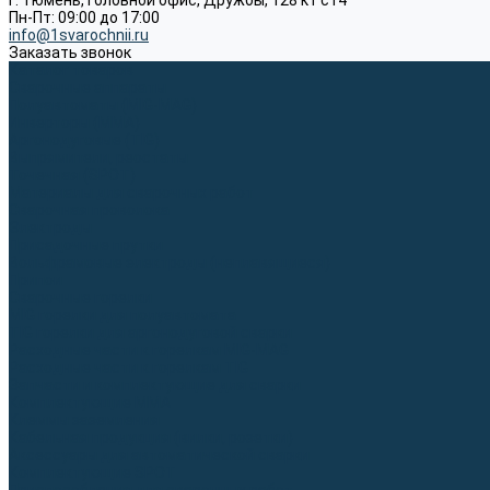
г. Тюмень, Головной офис, Дружбы, 128 к1 ст4
Пн-Пт: 09:00 до 17:00
info@1svarochnii.ru
Заказать звонок
Каталог товаров
Сварочные аппараты
Полуавтоматы (MIG-MAG)
Инверторы (MMA)
Аргонодуговые (TIG)
Выпрямители, реостаты
Точечная (SPOT)
Материалы для сварочных работ
Сварочная проволока
Электроды
Присадочные прутки
Вольфрамовые электроды (неплавящиеся)
Припои
Сварочные горелки
MIG горелки для полуавтомата
TIG горелки для аргонодуговой сварки
Расходные части к горелкам MIG-MAG
Расходные части к горелкам TIG
Запчасти и комплектующие для сварки
Комплектующие ММА
Клеммы заземления
Кабельная продукция (вилки, розетки)
Аксессуары для автоматической сварки
Комплектующие SPOT