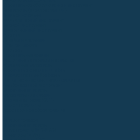
Регуляторы расхода газа
Строительное оборудование и инструмент
Генераторы (электростанции)
Пневмоинструмент
Аккумуляторный инструмент
Сетевой инструмент
Измерительный инструмент
Рулетки
Линейки и угольники
Штангенциркули
Угломеры
Строительные уровни
Расходные материалы и оснастка
Абразивные материалы
Корончатые сверла и штифты
Твёрдосплавные борфрезы
Щетки технические, щетки-крацовки
Резьбонарезной инструмент
Сварочные аппараты
Материалы для сварки
Плазменная резка (CUT)
Средства защиты
Газосварочное оборудование
...
Каталог товаров
Сварочные аппараты
Полуавтоматы (MIG-MAG)
Инверторы (MMA)