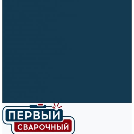
Ленты абразивные (для шлифмашин)
Корончатые сверла и штифты
Твёрдосплавные борфрезы
Щетки технические, щетки-крацовки
Резьбонарезной инструмент
Сверла, коронки и буры
Полировальные материалы
Полировальные круги
Войлочные полировальные круги
Фетровые полировальные круги
Муслиновые полировальные круги
Cизалевые полировальные круги
Полировальные головки
Полировальные валики
Щётки для чистки кругов
Полировальные пасты
Наборы для обработки (полировки)
Сварочные аппараты
Материалы для сварки
Плазменная резка (CUT)
Средства защиты
Газосварочное оборудование