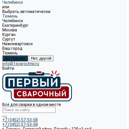
Челябинск
или
Выбрать автоматически
Тюмень
Челябинск
Екатеринбург
Москва
Курган
Сургут
Нижневартовск
Ваш город
Тюмень
Да, спасибо
Нет, другой
info@1svarochnii.ru
Войти
Всё для сварки в одном месте
+7 (3452) 57-53-58
+7 (3452) 57-53-58