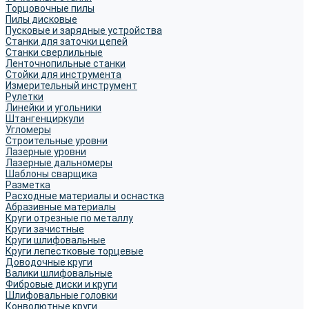
Торцовочные пилы
Пилы дисковые
Пусковые и зарядные устройства
Станки для заточки цепей
Станки сверлильные
Ленточнопильные станки
Стойки для инструмента
Измерительный инструмент
Рулетки
Линейки и угольники
Штангенциркули
Угломеры
Строительные уровни
Лазерные уровни
Лазерные дальномеры
Шаблоны сварщика
Разметка
Расходные материалы и оснастка
Абразивные материалы
Круги отрезные по металлу
Круги зачистные
Круги шлифовальные
Круги лепестковые торцевые
Доводочные круги
Валики шлифовальные
Фибровые диски и круги
Шлифовальные головки
Конволютные круги