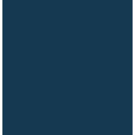
Регуляторы расхода газа
Строительное оборудование и инструмент
Генераторы (электростанции)
Пневмоинструмент
Аккумуляторный инструмент
Сетевой инструмент
Измерительный инструмент
Рулетки
Линейки и угольники
Штангенциркули
Угломеры
Строительные уровни
Расходные материалы и оснастка
Абразивные материалы
Корончатые сверла и штифты
Твёрдосплавные борфрезы
Щетки технические, щетки-крацовки
Резьбонарезной инструмент
Сварочные аппараты
Материалы для сварки
Плазменная резка (CUT)
Средства защиты
Газосварочное оборудование
...
Каталог товаров
Сварочные аппараты
Полуавтоматы (MIG-MAG)
Инверторы (MMA)