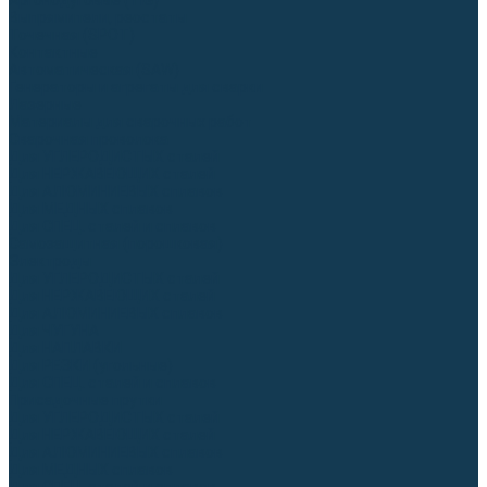
Аргонодуговые (TIG)
Выпрямители, реостаты
Точечная (SPOT)
Контактные
Автоматическая (SAW)
Генераторы и агрегаты для сварки
Лазерные
Материалы для сварочных работ
Сварочная проволока
Для УГЛЕРОДИСТЫХ сталей
Для НЕРЖАВЕЮЩИХ сталей
Для АЛЮМИНИЕВЫХ сплавов
Для МЕДНЫХ сплавов
Для СПЕЦ. сталей и сплавов
Самозащитная (порошковая)
Электроды
Для УГЛЕРОДИСТЫХ сталей
Для НЕРЖАВЕЮЩИХ сталей
Для АЛЮМИНИЕВЫХ сплавов
Для ЧУГУНА
Для НАПЛАВКИ
Для РЕЗКИ (угольные)
Для СПЕЦ. сталей и сплавов
Присадочные прутки
Для УГЛЕРОДИСТЫХ сталей
Для НЕРЖАВЕЮЩИХ сталей
Для АЛЮМИНИЕВЫХ сплавов
Для МЕДНЫХ сплавов