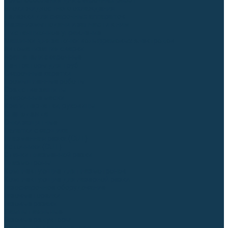
Приспособления для сварочных работ
Блоки жидкостного охлаждения
Тележки для сварочных аппаратов
Механизмы подачи и запчасти к ним
Дистанционное управление
Машинки для заточки вольфрамовых электродов
Автоматизация сварки
Вращатели сварочные
Центраторы для труб
Сварочные каретки
Промышленные роботы
Средства защиты
Сварочные маски
Краги, перчатки, руковицы
Спецодежда
Очки защитные
Палатки сварщика
Плазменная резка (CUT)
Источники (CUT)
Станки плазменной резки
Плазмотроны
Комплектующие для плазмотронов
Комплектующие для лазерной резки
Газосварочное оборудование
Газовые горелки
Газовые резаки
Лампы паяльные
Газовые редукторы