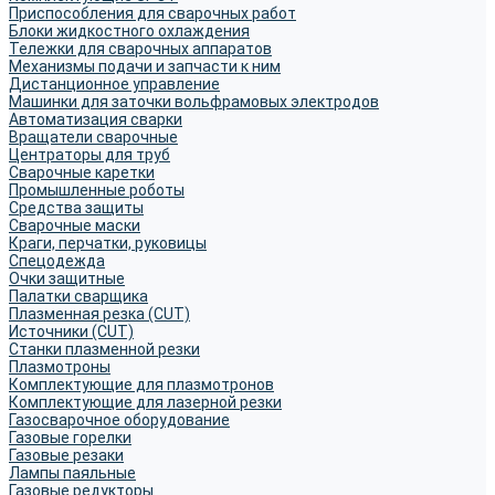
Приспособления для сварочных работ
Блоки жидкостного охлаждения
Тележки для сварочных аппаратов
Механизмы подачи и запчасти к ним
Дистанционное управление
Машинки для заточки вольфрамовых электродов
Автоматизация сварки
Вращатели сварочные
Центраторы для труб
Сварочные каретки
Промышленные роботы
Средства защиты
Сварочные маски
Краги, перчатки, руковицы
Спецодежда
Очки защитные
Палатки сварщика
Плазменная резка (CUT)
Источники (CUT)
Станки плазменной резки
Плазмотроны
Комплектующие для плазмотронов
Комплектующие для лазерной резки
Газосварочное оборудование
Газовые горелки
Газовые резаки
Лампы паяльные
Газовые редукторы