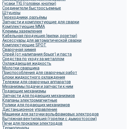
Гусаки TIG (головки, кнопки)
Соединители быстросъемные
Штуцеры
Переходники, разъёмы
Запчасти и комплектующие для сварки
Комплектующие ММА
Клеммы заземления
Кабельная продукция (вилки, розетки)
Аксессуары для автоматической сварки
Комплектующие SPOT
Сварочная химия
Спрей (от налипания брызг) и паста
Средства по уходу за металлом
Охлаждающая жидкость
Молотки сварщика
Приспособления для сварочных работ
Блоки жидкостного охлаждения
Тележки для сварочных аппаратов
Механизмы подачи и запчасти к ним
Подающие механизмы
Запчасти для подающих механизмов
Клапаны электромагнитные
Ролики для подающих механизмов
Дистанционное управление
Машинки для заточки вольфрамовых электродов
Вытяжная вентиляция (горелки с дымоотсосом)
Печи для прокалки электродов
Термопеналы