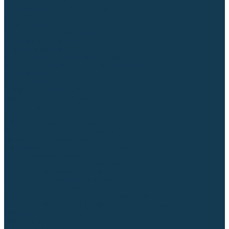
Гусаки TIG (головки, кнопки)
Соединители быстросъемные
Штуцеры
Переходники, разъёмы
Запчасти и комплектующие для сварки
Комплектующие ММА
Клеммы заземления
Кабельная продукция (вилки, розетки)
Аксессуары для автоматической сварки
Комплектующие SPOT
Сварочная химия
Спрей (от налипания брызг) и паста
Средства по уходу за металлом
Охлаждающая жидкость
Молотки сварщика
Приспособления для сварочных работ
Блоки жидкостного охлаждения
Тележки для сварочных аппаратов
Механизмы подачи и запчасти к ним
Подающие механизмы
Запчасти для подающих механизмов
Клапаны электромагнитные
Ролики для подающих механизмов
Дистанционное управление
Машинки для заточки вольфрамовых электродов
Вытяжная вентиляция (горелки с дымоотсосом)
Печи для прокалки электродов
Термопеналы