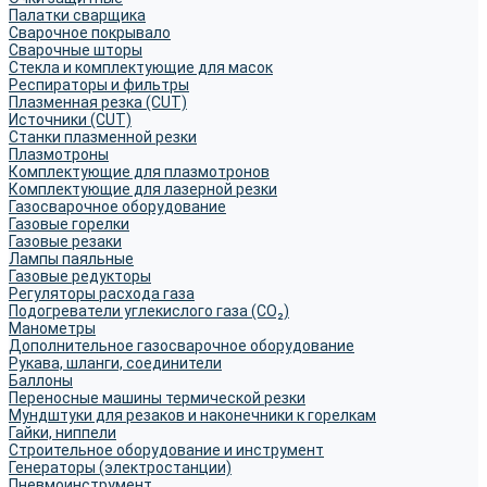
Палатки сварщика
Сварочное покрывало
Сварочные шторы
Стекла и комплектующие для масок
Респираторы и фильтры
Плазменная резка (CUT)
Источники (CUT)
Станки плазменной резки
Плазмотроны
Комплектующие для плазмотронов
Комплектующие для лазерной резки
Газосварочное оборудование
Газовые горелки
Газовые резаки
Лампы паяльные
Газовые редукторы
Регуляторы расхода газа
Подогреватели углекислого газа (CO₂)
Манометры
Дополнительное газосварочное оборудование
Рукава, шланги, соединители
Баллоны
Переносные машины термической резки
Мундштуки для резаков и наконечники к горелкам
Гайки, ниппели
Строительное оборудование и инструмент
Генераторы (электростанции)
Пневмоинструмент