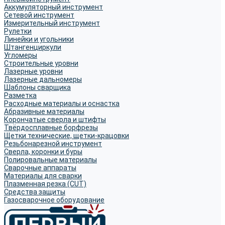
Аккумуляторный инструмент
Сетевой инструмент
Измерительный инструмент
Рулетки
Линейки и угольники
Штангенциркули
Угломеры
Строительные уровни
Лазерные уровни
Лазерные дальномеры
Шаблоны сварщика
Разметка
Расходные материалы и оснастка
Абразивные материалы
Корончатые сверла и штифты
Твёрдосплавные борфрезы
Щетки технические, щетки-крацовки
Резьбонарезной инструмент
Сверла, коронки и буры
Полировальные материалы
Сварочные аппараты
Материалы для сварки
Плазменная резка (CUT)
Средства защиты
Газосварочное оборудование