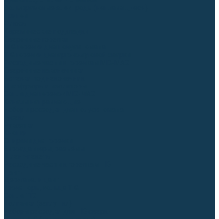
Для СПЕЦ. сталей и сплавов
Вольфрамовые электроды (неплавящиеся)
Припои
Флюсы
Керамические подкладки
Сварочные горелки
MIG горелки для полуавтомата
TIG горелки для аргонодуговой сварки
Расходные части к горелкам MIG-MAG
Сварочные наконечники
Вставки под наконечник
Диффузоры и изоляторы
Сопла для горелок MIG-MAG
Каналы направляющие
Наборы расходки для полуавтомата
Гусаки
Рукоятки
Кнопки
Спирали для горелки
Евроадаптеры, разъёмы
Шланг-пакеты
Расходные части к горелкам TIG
Цанги
Держатели цанг
Изоляторы, кольца TIG
Сопла TIG
Колпачки (заглушки)
Наборы расходки для TIG сварки