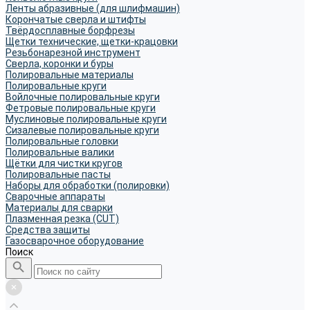
Ленты абразивные (для шлифмашин)
Корончатые сверла и штифты
Твёрдосплавные борфрезы
Щетки технические, щетки-крацовки
Резьбонарезной инструмент
Сверла, коронки и буры
Полировальные материалы
Полировальные круги
Войлочные полировальные круги
Фетровые полировальные круги
Муслиновые полировальные круги
Cизалевые полировальные круги
Полировальные головки
Полировальные валики
Щётки для чистки кругов
Полировальные пасты
Наборы для обработки (полировки)
Сварочные аппараты
Материалы для сварки
Плазменная резка (CUT)
Средства защиты
Газосварочное оборудование
Поиск