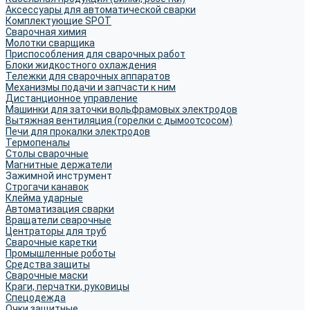
Аксессуары для автоматической сварки
Комплектующие SPOT
Сварочная химия
Молотки сварщика
Приспособления для сварочных работ
Блоки жидкостного охлаждения
Тележки для сварочных аппаратов
Механизмы подачи и запчасти к ним
Дистанционное управление
Машинки для заточки вольфрамовых электродов
Вытяжная вентиляция (горелки с дымоотсосом)
Печи для прокалки электродов
Термопеналы
Столы сварочные
Магнитные держатели
Зажимной инструмент
Строгачи канавок
Клейма ударные
Автоматизация сварки
Вращатели сварочные
Центраторы для труб
Сварочные каретки
Промышленные роботы
Средства защиты
Сварочные маски
Краги, перчатки, руковицы
Спецодежда
Очки защитные