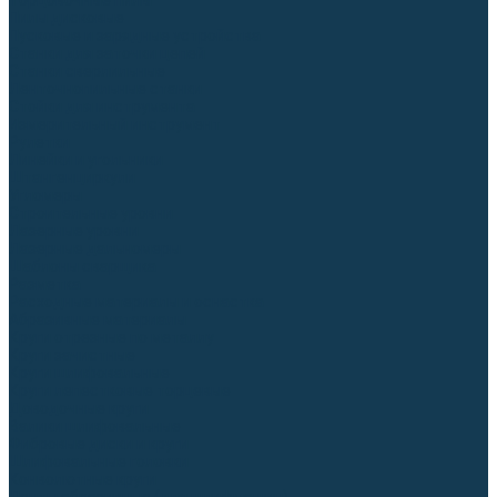
Торцовочные пилы
Пилы дисковые
Пусковые и зарядные устройства
Станки для заточки цепей
Станки сверлильные
Ленточнопильные станки
Стойки для инструмента
Измерительный инструмент
Рулетки
Линейки и угольники
Штангенциркули
Угломеры
Строительные уровни
Лазерные уровни
Лазерные дальномеры
Шаблоны сварщика
Разметка
Расходные материалы и оснастка
Абразивные материалы
Круги отрезные по металлу
Круги зачистные
Круги шлифовальные
Круги лепестковые торцевые
Доводочные круги
Валики шлифовальные
Фибровые диски и круги
Шлифовальные головки
Конволютные круги