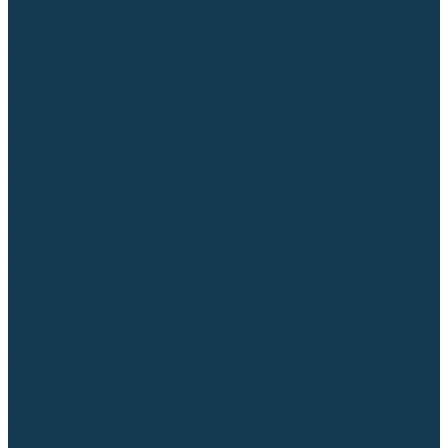
Столы сварочные
Магнитные держатели
Зажимной инструмент
Строгачи канавок
Клейма ударные
Автоматизация сварки
Вращатели сварочные
Центраторы для труб
Сварочные каретки
Промышленные роботы
Средства защиты
Сварочные маски
Краги, перчатки, руковицы
Спецодежда
Очки защитные
Палатки сварщика
Сварочное покрывало
Сварочные шторы
Стекла и комплектующие для масок
Респираторы и фильтры
Плазменная резка (CUT)
Источники (CUT)
Станки плазменной резки
Плазмотроны
Комплектующие для плазмотронов
Сопла CUT
Электроды CUT
Экраны