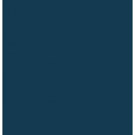
Блоки автоматики для генераторов
Аксессуары для генераторов
Пневмоинструмент
Компрессоры
Безмасляные компрессоры
Масляные ременные компрессоры
Масляные коаксиальные компрессоры
Автомобильные компрессоры
Комплектующие для компрессоров
Пневмошлифмашины
Пневмодрели
Пневмогайковерты
Пневмопистолеты
Наборы пневмоинструмента
Шланги
Аксессуары к пневмоинструменту
Аккумуляторный инструмент
Аккумуляторные УШМ (болгарки)
Аккумуляторные дрели-шуруповерты
Аккумуляторные перфораторы
Аккумуляторные дисковые пилы
Аккумуляторные батареи, зарядные устройства
Сетевой инструмент
УШМ и шлифмашины
Дрели, миксеры, шуруповерты сетевые
Перфораторы
Отбойные молотки
Точильные станки