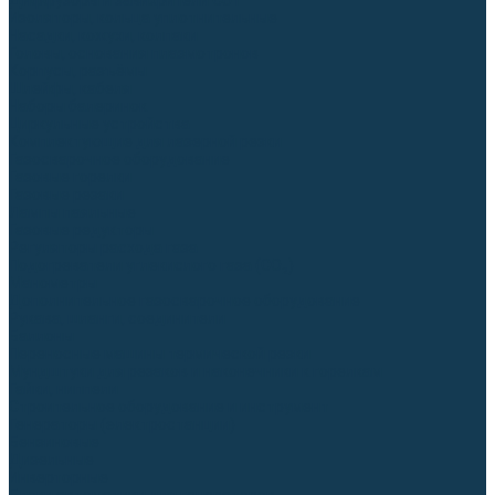
Диффузоры и завихрители CUT
Изоляторы, кольца уплотнительные
Насадки, кожухи, колпаки
Головы, основания плазмотронов
Корпусы, разъёмы
Шлейфы, кабеля
Наборы балеринок
Циркульные устройства
Комплектующие для лазерной резки
Газосварочное оборудование
Газовые горелки
Газовые резаки
Лампы паяльные
Газовые редукторы
Регуляторы расхода газа
Подогреватели углекислого газа (CO₂)
Манометры
Дополнительное газосварочное оборудование
Рукава, шланги, соединители
Баллоны
Переносные машины термической резки
Мундштуки для резаков и наконечники к горелкам
Гайки, ниппели
Строительное оборудование и инструмент
Генераторы (электростанции)
Бензиновые
Дизельные
Инверторные