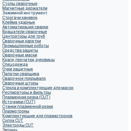
Столы сварочные
Магнитные держатели
Зажимной инструмент
Строгачи канавок
Клейма ударные
Автоматизация сварки
Вращатели сварочные
Центраторы для труб
Сварочные каретки
Промышленные роботы
Средства защиты
Сварочные маски
Краги, перчатки, руковицы
Спецодежда
Очки защитные
Палатки сварщика
Сварочное покрывало
Сварочные шторы
Стекла и комплектующие для масок
Респираторы и фильтры
Плазменная резка (CUT)
Источники (CUT)
Станки плазменной резки
Плазмотроны
Комплектующие для плазмотронов
Сопла CUT
Электроды CUT
Экраны