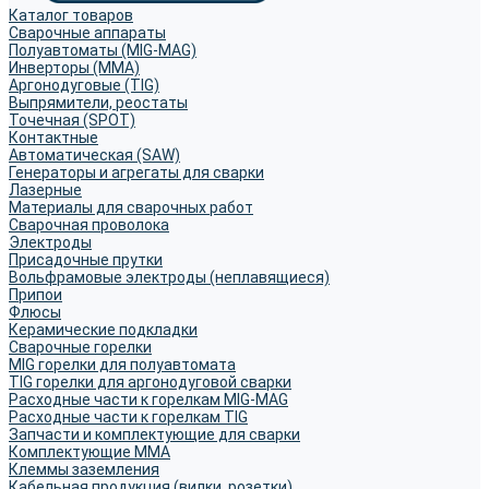
Каталог товаров
Сварочные аппараты
Полуавтоматы (MIG-MAG)
Инверторы (MMA)
Аргонодуговые (TIG)
Выпрямители, реостаты
Точечная (SPOT)
Контактные
Автоматическая (SAW)
Генераторы и агрегаты для сварки
Лазерные
Материалы для сварочных работ
Сварочная проволока
Электроды
Присадочные прутки
Вольфрамовые электроды (неплавящиеся)
Припои
Флюсы
Керамические подкладки
Сварочные горелки
MIG горелки для полуавтомата
TIG горелки для аргонодуговой сварки
Расходные части к горелкам MIG-MAG
Расходные части к горелкам TIG
Запчасти и комплектующие для сварки
Комплектующие ММА
Клеммы заземления
Кабельная продукция (вилки, розетки)