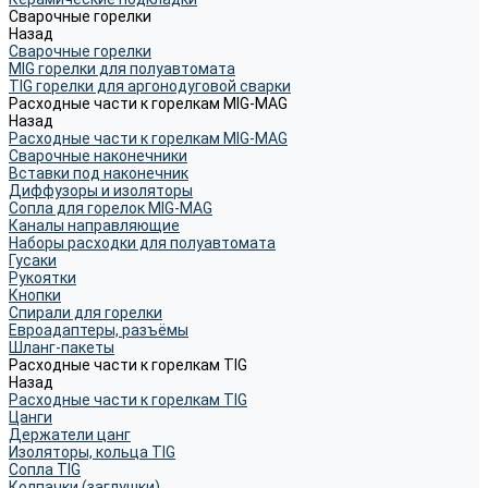
Сварочные горелки
Назад
Сварочные горелки
MIG горелки для полуавтомата
TIG горелки для аргонодуговой сварки
Расходные части к горелкам MIG-MAG
Назад
Расходные части к горелкам MIG-MAG
Сварочные наконечники
Вставки под наконечник
Диффузоры и изоляторы
Сопла для горелок MIG-MAG
Каналы направляющие
Наборы расходки для полуавтомата
Гусаки
Рукоятки
Кнопки
Спирали для горелки
Евроадаптеры, разъёмы
Шланг-пакеты
Расходные части к горелкам TIG
Назад
Расходные части к горелкам TIG
Цанги
Держатели цанг
Изоляторы, кольца TIG
Сопла TIG
Колпачки (заглушки)