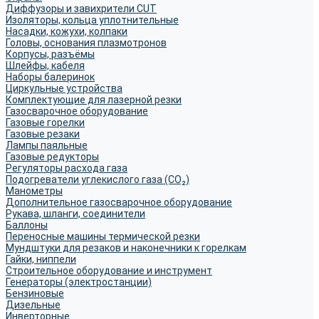
Диффузоры и завихрители CUT
Изоляторы, кольца уплотнительные
Насадки, кожухи, колпаки
Головы, основания плазмотронов
Корпусы, разъёмы
Шлейфы, кабеля
Наборы балеринок
Циркульные устройства
Комплектующие для лазерной резки
Газосварочное оборудование
Газовые горелки
Газовые резаки
Лампы паяльные
Газовые редукторы
Регуляторы расхода газа
Подогреватели углекислого газа (CO₂)
Манометры
Дополнительное газосварочное оборудование
Рукава, шланги, соединители
Баллоны
Переносные машины термической резки
Мундштуки для резаков и наконечники к горелкам
Гайки, ниппели
Строительное оборудование и инструмент
Генераторы (электростанции)
Бензиновые
Дизельные
Инверторные