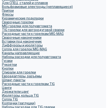
Для СПЕЦ. сталей и сплавов
Вольфрамовые электроды (неплавящиеся)
Припои
Флюсы
Керамические подкладки
Сварочные горелки
MIG горелки для полуавтомата
TIG горелки для аргонодуговой сварки
Расходные части к горелкам MIG-MAG
Сварочные наконечники
Вставки под наконечник
Диффузоры и изоляторы
Сопла для горелок MIG-MAG
Каналы направляющие
Наборы расходки для полуавтомата
Гусаки
Рукоятки
Кнопки
Спирали для горелки
Евроадаптеры, разъёмы
Шланг-пакеты
Расходные части к горелкам TIG
Цанги
Держатели цанг
Изоляторы, кольца TIG
Сопла TIG
Колпачки (заглушки)
Наборы расходки для TIG сварки