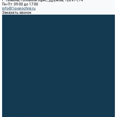
г. Тюмень, Головной офис, Дружбы, 128 к1 ст4
Пн-Пт: 09:00 до 17:00
info@1svarochnii.ru
Заказать звонок
Каталог товаров
Сварочные аппараты
Полуавтоматы (MIG-MAG)
Инверторы (MMA)
Аргонодуговые (TIG)
Выпрямители, реостаты
Точечная (SPOT)
Материалы для сварочных работ
Сварочная проволока
Электроды
Присадочные прутки
Вольфрамовые электроды (неплавящиеся)
Припои
Сварочные горелки
MIG горелки для полуавтомата
TIG горелки для аргонодуговой сварки
Расходные части к горелкам MIG-MAG
Расходные части к горелкам TIG
Запчасти и комплектующие для сварки
Комплектующие ММА
Клеммы заземления
Кабельная продукция (вилки, розетки)
Аксессуары для автоматической сварки
Комплектующие SPOT