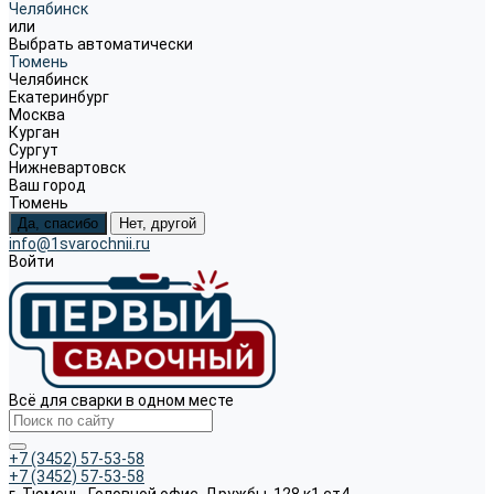
Челябинск
или
Выбрать автоматически
Тюмень
Челябинск
Екатеринбург
Москва
Курган
Сургут
Нижневартовск
Ваш город
Тюмень
Да, спасибо
Нет, другой
info@1svarochnii.ru
Войти
Всё для сварки в одном месте
+7 (3452) 57-53-58
+7 (3452) 57-53-58