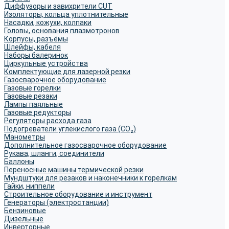
Диффузоры и завихрители CUT
Изоляторы, кольца уплотнительные
Насадки, кожухи, колпаки
Головы, основания плазмотронов
Корпусы, разъёмы
Шлейфы, кабеля
Наборы балеринок
Циркульные устройства
Комплектующие для лазерной резки
Газосварочное оборудование
Газовые горелки
Газовые резаки
Лампы паяльные
Газовые редукторы
Регуляторы расхода газа
Подогреватели углекислого газа (CO₂)
Манометры
Дополнительное газосварочное оборудование
Рукава, шланги, соединители
Баллоны
Переносные машины термической резки
Мундштуки для резаков и наконечники к горелкам
Гайки, ниппели
Строительное оборудование и инструмент
Генераторы (электростанции)
Бензиновые
Дизельные
Инверторные