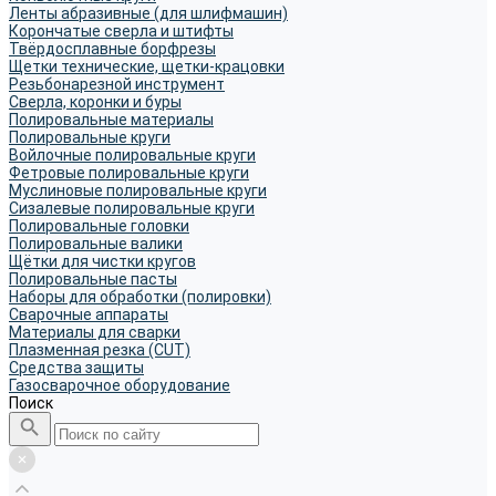
Ленты абразивные (для шлифмашин)
Корончатые сверла и штифты
Твёрдосплавные борфрезы
Щетки технические, щетки-крацовки
Резьбонарезной инструмент
Сверла, коронки и буры
Полировальные материалы
Полировальные круги
Войлочные полировальные круги
Фетровые полировальные круги
Муслиновые полировальные круги
Cизалевые полировальные круги
Полировальные головки
Полировальные валики
Щётки для чистки кругов
Полировальные пасты
Наборы для обработки (полировки)
Сварочные аппараты
Материалы для сварки
Плазменная резка (CUT)
Средства защиты
Газосварочное оборудование
Поиск