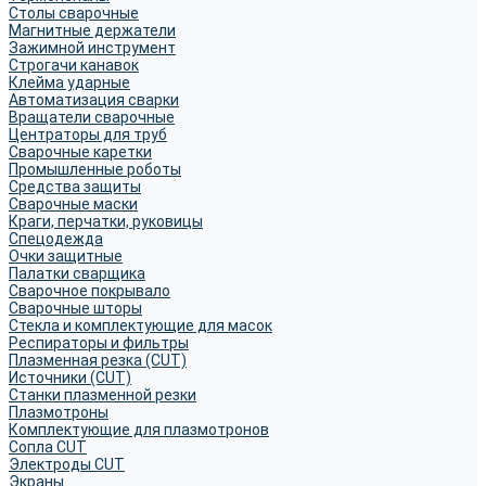
Столы сварочные
Магнитные держатели
Зажимной инструмент
Строгачи канавок
Клейма ударные
Автоматизация сварки
Вращатели сварочные
Центраторы для труб
Сварочные каретки
Промышленные роботы
Средства защиты
Сварочные маски
Краги, перчатки, руковицы
Спецодежда
Очки защитные
Палатки сварщика
Сварочное покрывало
Сварочные шторы
Стекла и комплектующие для масок
Респираторы и фильтры
Плазменная резка (CUT)
Источники (CUT)
Станки плазменной резки
Плазмотроны
Комплектующие для плазмотронов
Сопла CUT
Электроды CUT
Экраны