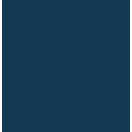
Столы сварочные
Магнитные держатели
Зажимной инструмент
Строгачи канавок
Клейма ударные
Автоматизация сварки
Вращатели сварочные
Центраторы для труб
Сварочные каретки
Промышленные роботы
Средства защиты
Сварочные маски
Краги, перчатки, руковицы
Спецодежда
Очки защитные
Палатки сварщика
Сварочное покрывало
Сварочные шторы
Стекла и комплектующие для масок
Респираторы и фильтры
Плазменная резка (CUT)
Источники (CUT)
Станки плазменной резки
Плазмотроны
Комплектующие для плазмотронов
Сопла CUT
Электроды CUT
Экраны