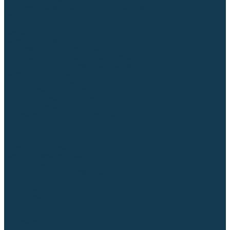
Для СПЕЦ. сталей и сплавов
Вольфрамовые электроды (неплавящиеся)
Припои
Флюсы
Керамические подкладки
Сварочные горелки
MIG горелки для полуавтомата
TIG горелки для аргонодуговой сварки
Расходные части к горелкам MIG-MAG
Сварочные наконечники
Вставки под наконечник
Диффузоры и изоляторы
Сопла для горелок MIG-MAG
Каналы направляющие
Наборы расходки для полуавтомата
Гусаки
Рукоятки
Кнопки
Спирали для горелки
Евроадаптеры, разъёмы
Шланг-пакеты
Расходные части к горелкам TIG
Цанги
Держатели цанг
Изоляторы, кольца TIG
Сопла TIG
Колпачки (заглушки)
Наборы расходки для TIG сварки