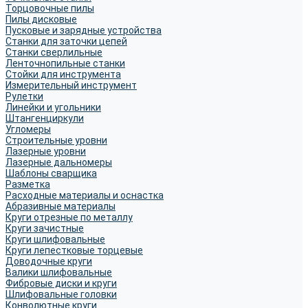
Торцовочные пилы
Пилы дисковые
Пусковые и зарядные устройства
Станки для заточки цепей
Станки сверлильные
Ленточнопильные станки
Стойки для инструмента
Измерительный инструмент
Рулетки
Линейки и угольники
Штангенциркули
Угломеры
Строительные уровни
Лазерные уровни
Лазерные дальномеры
Шаблоны сварщика
Разметка
Расходные материалы и оснастка
Абразивные материалы
Круги отрезные по металлу
Круги зачистные
Круги шлифовальные
Круги лепестковые торцевые
Доводочные круги
Валики шлифовальные
Фибровые диски и круги
Шлифовальные головки
Конволютные круги