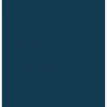
Аргонодуговые (TIG)
Выпрямители, реостаты
Точечная (SPOT)
Контактные
Автоматическая (SAW)
Генераторы и агрегаты для сварки
Лазерные
Материалы для сварочных работ
Сварочная проволока
Для УГЛЕРОДИСТЫХ сталей
Для НЕРЖАВЕЮЩИХ сталей
Для АЛЮМИНИЕВЫХ сплавов
Для МЕДНЫХ сплавов
Для СПЕЦ. сталей и сплавов
Самозащитная (порошковая)
Электроды
Для УГЛЕРОДИСТЫХ сталей
Для НЕРЖАВЕЮЩИХ сталей
Для АЛЮМИНИЕВЫХ сплавов
Для ЧУГУНА
Для НАПЛАВКИ
Для РЕЗКИ (угольные)
Для СПЕЦ. сталей и сплавов
Присадочные прутки
Для УГЛЕРОДИСТЫХ сталей
Для НЕРЖАВЕЮЩИХ сталей
Для АЛЮМИНИЕВЫХ сплавов
Для МЕДНЫХ сплавов