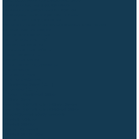
Приспособления для сварочных работ
Блоки жидкостного охлаждения
Тележки для сварочных аппаратов
Механизмы подачи и запчасти к ним
Дистанционное управление
Машинки для заточки вольфрамовых электродов
Автоматизация сварки
Вращатели сварочные
Центраторы для труб
Сварочные каретки
Промышленные роботы
Средства защиты
Сварочные маски
Краги, перчатки, руковицы
Спецодежда
Очки защитные
Палатки сварщика
Плазменная резка (CUT)
Источники (CUT)
Станки плазменной резки
Плазмотроны
Комплектующие для плазмотронов
Комплектующие для лазерной резки
Газосварочное оборудование
Газовые горелки
Газовые резаки
Лампы паяльные
Газовые редукторы