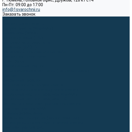
г. Тюмень, Головной офис, Дружбы, 128 к1 ст4
Пн-Пт: 09:00 до 17:00
info@1svarochnii.ru
Заказать звонок
Каталог товаров
Сварочные аппараты
Полуавтоматы (MIG-MAG)
Инверторы (MMA)
Аргонодуговые (TIG)
Выпрямители, реостаты
Точечная (SPOT)
Материалы для сварочных работ
Сварочная проволока
Электроды
Присадочные прутки
Вольфрамовые электроды (неплавящиеся)
Припои
Сварочные горелки
MIG горелки для полуавтомата
TIG горелки для аргонодуговой сварки
Расходные части к горелкам MIG-MAG
Расходные части к горелкам TIG
Запчасти и комплектующие для сварки
Комплектующие ММА
Клеммы заземления
Кабельная продукция (вилки, розетки)
Аксессуары для автоматической сварки
Комплектующие SPOT