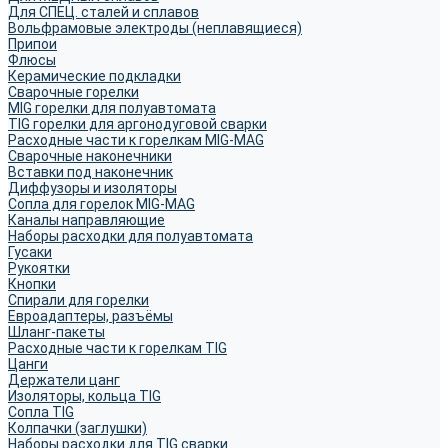
Для СПЕЦ. сталей и сплавов
Вольфрамовые электроды (неплавящиеся)
Припои
Флюсы
Керамические подкладки
Сварочные горелки
MIG горелки для полуавтомата
TIG горелки для аргонодуговой сварки
Расходные части к горелкам MIG-MAG
Сварочные наконечники
Вставки под наконечник
Диффузоры и изоляторы
Сопла для горелок MIG-MAG
Каналы направляющие
Наборы расходки для полуавтомата
Гусаки
Рукоятки
Кнопки
Спирали для горелки
Евроадаптеры, разъёмы
Шланг-пакеты
Расходные части к горелкам TIG
Цанги
Держатели цанг
Изоляторы, кольца TIG
Сопла TIG
Колпачки (заглушки)
Наборы расходки для TIG сварки