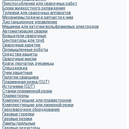
Приспособления для сварочных работ
Блоки жидкостного охлаждения
Тележки для сварочных аппаратов
Механизмы подачи и запчасти к ним
Дистанционное управление
Машинки для заточки вольфрамовых электродов
Автоматизация сварки
Вращатели сварочные
Центраторы для труб
Сварочные каретки
Промышленные роботы
Средства защиты
Сварочные маски
Краги, перчатки, руковицы
Спецодежда
Очки защитные
Палатки сварщика
Плазменная резка (CUT)
Источники (CUT)
Станки плазменной резки
Плазмотроны
Комплектующие для плазмотронов
Комплектующие для лазерной резки
Газосварочное оборудование
Газовые горелки
Газовые резаки
Лампы паяльные
Газовые редукторы