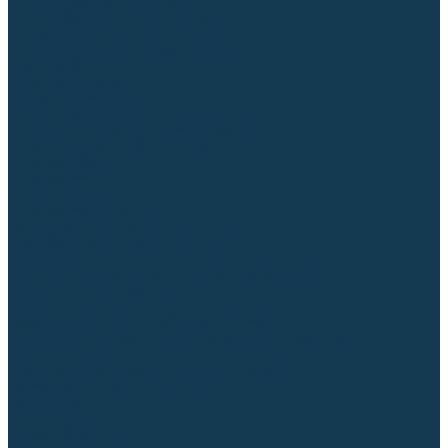
Диффузоры и завихрители CUT
Изоляторы, кольца уплотнительные
Насадки, кожухи, колпаки
Головы, основания плазмотронов
Корпусы, разъёмы
Шлейфы, кабеля
Наборы балеринок
Циркульные устройства
Комплектующие для лазерной резки
Газосварочное оборудование
Газовые горелки
Газовые резаки
Лампы паяльные
Газовые редукторы
Регуляторы расхода газа
Подогреватели углекислого газа (CO₂)
Манометры
Дополнительное газосварочное оборудование
Рукава, шланги, соединители
Баллоны
Переносные машины термической резки
Мундштуки для резаков и наконечники к горелкам
Гайки, ниппели
Строительное оборудование и инструмент
Генераторы (электростанции)
Бензиновые
Дизельные
Инверторные