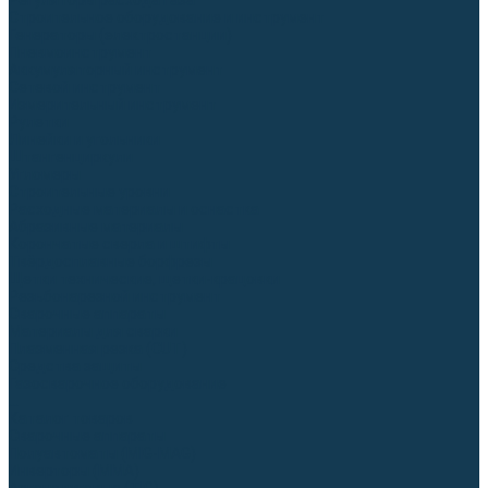
Регуляторы расхода газа
Строительное оборудование и инструмент
Генераторы (электростанции)
Пневмоинструмент
Аккумуляторный инструмент
Сетевой инструмент
Измерительный инструмент
Рулетки
Линейки и угольники
Штангенциркули
Угломеры
Строительные уровни
Расходные материалы и оснастка
Абразивные материалы
Корончатые сверла и штифты
Твёрдосплавные борфрезы
Щетки технические, щетки-крацовки
Резьбонарезной инструмент
Сварочные аппараты
Материалы для сварки
Плазменная резка (CUT)
Средства защиты
Газосварочное оборудование
...
Каталог товаров
Сварочные аппараты
Полуавтоматы (MIG-MAG)
Инверторы (MMA)