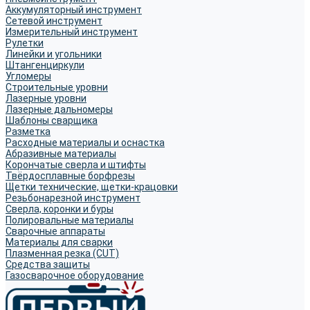
Аккумуляторный инструмент
Сетевой инструмент
Измерительный инструмент
Рулетки
Линейки и угольники
Штангенциркули
Угломеры
Строительные уровни
Лазерные уровни
Лазерные дальномеры
Шаблоны сварщика
Разметка
Расходные материалы и оснастка
Абразивные материалы
Корончатые сверла и штифты
Твёрдосплавные борфрезы
Щетки технические, щетки-крацовки
Резьбонарезной инструмент
Сверла, коронки и буры
Полировальные материалы
Сварочные аппараты
Материалы для сварки
Плазменная резка (CUT)
Средства защиты
Газосварочное оборудование