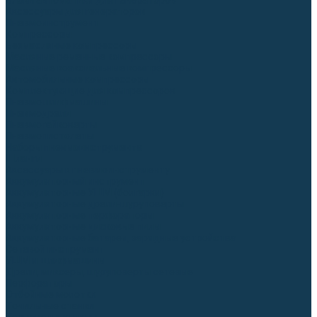
Блоки автоматики для генераторов
Аксессуары для генераторов
Пневмоинструмент
Компрессоры
Безмасляные компрессоры
Масляные ременные компрессоры
Масляные коаксиальные компрессоры
Автомобильные компрессоры
Комплектующие для компрессоров
Пневмошлифмашины
Пневмодрели
Пневмогайковерты
Пневмопистолеты
Наборы пневмоинструмента
Шланги
Аксессуары к пневмоинструменту
Аккумуляторный инструмент
Аккумуляторные УШМ (болгарки)
Аккумуляторные дрели-шуруповерты
Аккумуляторные перфораторы
Аккумуляторные дисковые пилы
Аккумуляторные батареи, зарядные устройства
Сетевой инструмент
УШМ и шлифмашины
Дрели, миксеры, шуруповерты сетевые
Перфораторы
Отбойные молотки
Точильные станки