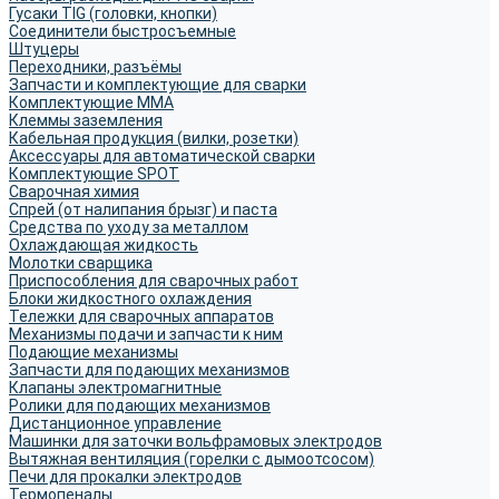
Гусаки TIG (головки, кнопки)
Соединители быстросъемные
Штуцеры
Переходники, разъёмы
Запчасти и комплектующие для сварки
Комплектующие ММА
Клеммы заземления
Кабельная продукция (вилки, розетки)
Аксессуары для автоматической сварки
Комплектующие SPOT
Сварочная химия
Спрей (от налипания брызг) и паста
Средства по уходу за металлом
Охлаждающая жидкость
Молотки сварщика
Приспособления для сварочных работ
Блоки жидкостного охлаждения
Тележки для сварочных аппаратов
Механизмы подачи и запчасти к ним
Подающие механизмы
Запчасти для подающих механизмов
Клапаны электромагнитные
Ролики для подающих механизмов
Дистанционное управление
Машинки для заточки вольфрамовых электродов
Вытяжная вентиляция (горелки с дымоотсосом)
Печи для прокалки электродов
Термопеналы