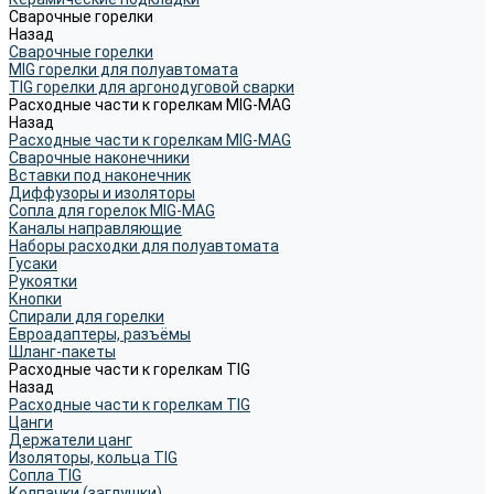
Сварочные горелки
Назад
Сварочные горелки
MIG горелки для полуавтомата
TIG горелки для аргонодуговой сварки
Расходные части к горелкам MIG-MAG
Назад
Расходные части к горелкам MIG-MAG
Сварочные наконечники
Вставки под наконечник
Диффузоры и изоляторы
Сопла для горелок MIG-MAG
Каналы направляющие
Наборы расходки для полуавтомата
Гусаки
Рукоятки
Кнопки
Спирали для горелки
Евроадаптеры, разъёмы
Шланг-пакеты
Расходные части к горелкам TIG
Назад
Расходные части к горелкам TIG
Цанги
Держатели цанг
Изоляторы, кольца TIG
Сопла TIG
Колпачки (заглушки)