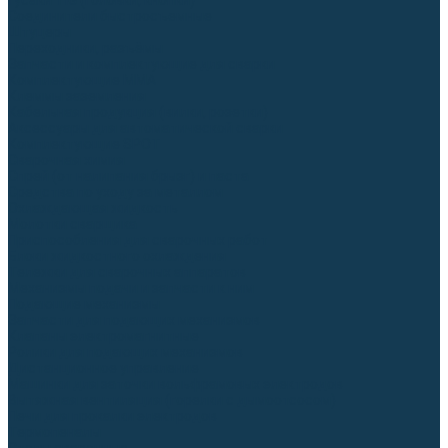
Гусаки TIG (головки, кнопки)
Соединители быстросъемные
Штуцеры
Переходники, разъёмы
Запчасти и комплектующие для сварки
Комплектующие ММА
Клеммы заземления
Кабельная продукция (вилки, розетки)
Аксессуары для автоматической сварки
Комплектующие SPOT
Сварочная химия
Спрей (от налипания брызг) и паста
Средства по уходу за металлом
Охлаждающая жидкость
Молотки сварщика
Приспособления для сварочных работ
Блоки жидкостного охлаждения
Тележки для сварочных аппаратов
Механизмы подачи и запчасти к ним
Подающие механизмы
Запчасти для подающих механизмов
Клапаны электромагнитные
Ролики для подающих механизмов
Дистанционное управление
Машинки для заточки вольфрамовых электродов
Вытяжная вентиляция (горелки с дымоотсосом)
Печи для прокалки электродов
Термопеналы