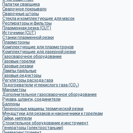
Палатки сварщика
Сварочное покрывало
Сварочные шторы
Стекла и комплектующие для масок
Респираторы и фильтры
Плазменная резка (CUT)
Источники (CUT)
Станки плазменной резки
Плазмотроны
Комплектующие для плазмотронов
Комплектующие для лазерной резки
Газосварочное оборудование
Газовые горелки
Газовые резаки
Лампы паяльные
Газовые редукторы
Регуляторы расхода газа
Подогреватели углекислого газа (CO₂)
Манометры
Дополнительное газосварочное оборудование
Рукава, шланги, соединители
Баллоны
Переносные машины термической резки
Мундштуки для резаков и наконечники к горелкам
Гайки, ниппели
Строительное оборудование и инструмент
Генераторы (электростанции)
Пневмоинструмент