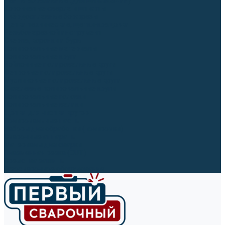
Ленты абразивные (для шлифмашин)
Корончатые сверла и штифты
Твёрдосплавные борфрезы
Щетки технические, щетки-крацовки
Резьбонарезной инструмент
Сверла, коронки и буры
Полировальные материалы
Полировальные круги
Войлочные полировальные круги
Фетровые полировальные круги
Муслиновые полировальные круги
Cизалевые полировальные круги
Полировальные головки
Полировальные валики
Щётки для чистки кругов
Полировальные пасты
Наборы для обработки (полировки)
Сварочные аппараты
Материалы для сварки
Плазменная резка (CUT)
Средства защиты
Газосварочное оборудование