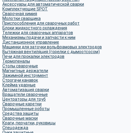
Аксессуары для автоматической сварки
Комплектующие SPOT
Сварочная химия
Молотки сварщика
Приспособления для сварочных работ
Блоки жидкостного охлаждения
Тележки для сварочных аппаратов
Механизмы подачи и запчасти к ним
Дистанционное управление
Машинки для заточки вольфрамовых электродов
Вытяжная вентиляция (горелки с дымоотсосом)
Печи для прокалки электродов
Термопеналы
Столы сварочные
Магнитные держатели
Зажимной инструмент
Строгачи канавок
Клейма ударные
Автоматизация сварки
Вращатели сварочные
Центраторы для труб
Сварочные каретки
Промышленные роботы
Средства защиты
Сварочные маски
Краги, перчатки, руковицы
Спецодежда
Очки защитные