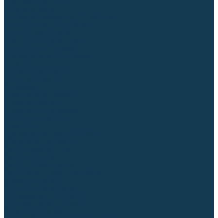
Торцовочные пилы
Пилы дисковые
Пусковые и зарядные устройства
Станки для заточки цепей
Станки сверлильные
Ленточнопильные станки
Стойки для инструмента
Измерительный инструмент
Рулетки
Линейки и угольники
Штангенциркули
Угломеры
Строительные уровни
Лазерные уровни
Лазерные дальномеры
Шаблоны сварщика
Разметка
Расходные материалы и оснастка
Абразивные материалы
Круги отрезные по металлу
Круги зачистные
Круги шлифовальные
Круги лепестковые торцевые
Доводочные круги
Валики шлифовальные
Фибровые диски и круги
Шлифовальные головки
Конволютные круги