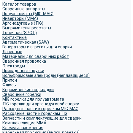
Каталог товаров
Сварочные аппараты
Полуавтоматы (MIG-MAG)
Инверторы (MMA)
Аргонодуговые (TIG)
Выпрямители, реостаты
Точечная (SPOT)
Контактные
Автоматическая (SAW)
Генераторы и агрегаты для сварки
Лазерные
Материалы для сварочных работ
Сварочная проволока
Электроды
Присадочные прутки
Вольфрамовые электроды (неплавящиеся)
Припои
Флюсы
Керамические подкладки
Сварочные горелки
MIG горелки для полуавтомата
TIG горелки для аргонодуговой сварки
Расходные части к горелкам MIG-MAG
Расходные части к горелкам TIG
Запчасти и комплектующие для сварки
Комплектующие ММА
Клеммы заземления
Кабельная продукция (вилки, розетки)