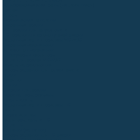
Для СПЕЦ. сталей и сплавов
Вольфрамовые электроды (неплавящиеся)
Припои
Флюсы
Керамические подкладки
Сварочные горелки
MIG горелки для полуавтомата
TIG горелки для аргонодуговой сварки
Расходные части к горелкам MIG-MAG
Сварочные наконечники
Вставки под наконечник
Диффузоры и изоляторы
Сопла для горелок MIG-MAG
Каналы направляющие
Наборы расходки для полуавтомата
Гусаки
Рукоятки
Кнопки
Спирали для горелки
Евроадаптеры, разъёмы
Шланг-пакеты
Расходные части к горелкам TIG
Цанги
Держатели цанг
Изоляторы, кольца TIG
Сопла TIG
Колпачки (заглушки)
Наборы расходки для TIG сварки