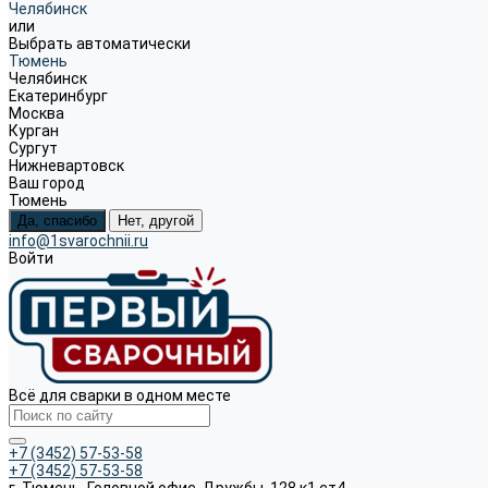
Челябинск
или
Выбрать автоматически
Тюмень
Челябинск
Екатеринбург
Москва
Курган
Сургут
Нижневартовск
Ваш город
Тюмень
Да, спасибо
Нет, другой
info@1svarochnii.ru
Войти
Всё для сварки в одном месте
+7 (3452) 57-53-58
+7 (3452) 57-53-58