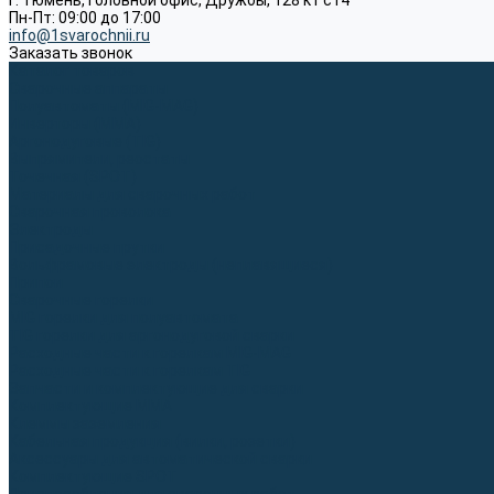
г. Тюмень, Головной офис, Дружбы, 128 к1 ст4
Пн-Пт: 09:00 до 17:00
info@1svarochnii.ru
Заказать звонок
Каталог товаров
Сварочные аппараты
Полуавтоматы (MIG-MAG)
Инверторы (MMA)
Аргонодуговые (TIG)
Выпрямители, реостаты
Точечная (SPOT)
Материалы для сварочных работ
Сварочная проволока
Электроды
Присадочные прутки
Вольфрамовые электроды (неплавящиеся)
Припои
Сварочные горелки
MIG горелки для полуавтомата
TIG горелки для аргонодуговой сварки
Расходные части к горелкам MIG-MAG
Расходные части к горелкам TIG
Запчасти и комплектующие для сварки
Комплектующие ММА
Клеммы заземления
Кабельная продукция (вилки, розетки)
Аксессуары для автоматической сварки
Комплектующие SPOT