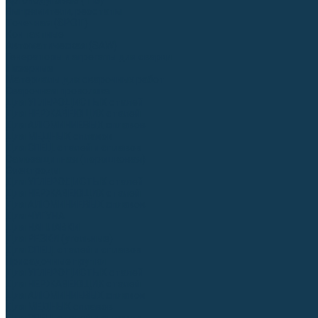
Аргонодуговые (TIG)
Выпрямители, реостаты
Точечная (SPOT)
Контактные
Автоматическая (SAW)
Генераторы и агрегаты для сварки
Лазерные
Материалы для сварочных работ
Сварочная проволока
Для УГЛЕРОДИСТЫХ сталей
Для НЕРЖАВЕЮЩИХ сталей
Для АЛЮМИНИЕВЫХ сплавов
Для МЕДНЫХ сплавов
Для СПЕЦ. сталей и сплавов
Самозащитная (порошковая)
Электроды
Для УГЛЕРОДИСТЫХ сталей
Для НЕРЖАВЕЮЩИХ сталей
Для АЛЮМИНИЕВЫХ сплавов
Для ЧУГУНА
Для НАПЛАВКИ
Для РЕЗКИ (угольные)
Для СПЕЦ. сталей и сплавов
Присадочные прутки
Для УГЛЕРОДИСТЫХ сталей
Для НЕРЖАВЕЮЩИХ сталей
Для АЛЮМИНИЕВЫХ сплавов
Для МЕДНЫХ сплавов