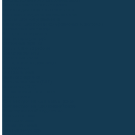
Приспособления для сварочных работ
Блоки жидкостного охлаждения
Тележки для сварочных аппаратов
Механизмы подачи и запчасти к ним
Дистанционное управление
Машинки для заточки вольфрамовых электродов
Автоматизация сварки
Вращатели сварочные
Центраторы для труб
Сварочные каретки
Промышленные роботы
Средства защиты
Сварочные маски
Краги, перчатки, руковицы
Спецодежда
Очки защитные
Палатки сварщика
Плазменная резка (CUT)
Источники (CUT)
Станки плазменной резки
Плазмотроны
Комплектующие для плазмотронов
Комплектующие для лазерной резки
Газосварочное оборудование
Газовые горелки
Газовые резаки
Лампы паяльные
Газовые редукторы