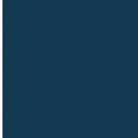
Регуляторы расхода газа
Строительное оборудование и инструмент
Генераторы (электростанции)
Пневмоинструмент
Аккумуляторный инструмент
Сетевой инструмент
Измерительный инструмент
Рулетки
Линейки и угольники
Штангенциркули
Угломеры
Строительные уровни
Расходные материалы и оснастка
Абразивные материалы
Корончатые сверла и штифты
Твёрдосплавные борфрезы
Щетки технические, щетки-крацовки
Резьбонарезной инструмент
Сварочные аппараты
Материалы для сварки
Плазменная резка (CUT)
Средства защиты
Газосварочное оборудование
...
Каталог товаров
Сварочные аппараты
Полуавтоматы (MIG-MAG)
Инверторы (MMA)