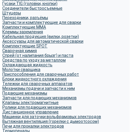
Гусаки TIG (головки, кнопки)
Соединители быстросъемные
Штуцеры
Переходники, разъёмы
Запчасти и комплектующие для сварки
Комплектующие ММА
Клеммы заземления
Кабельная продукция (вилки, розетки)
Аксессуары для автоматической сварки
Комплектующие SPOT
Сварочная химия
Спрей (от налипания брызг) и паста
Средства по уходу за металлом
Охлаждающая жидкость
Молотки сварщика
Приспособления для сварочных работ
Блоки жидкостного охлаждения
Тележки для сварочных аппаратов
Механизмы подачи и запчасти к ним
Подающие механизмы
Запчасти для подающих механизмов
Клапаны электромагнитные
Ролики для подающих механизмов
Дистанционное управление
Машинки для заточки вольфрамовых электродов
Вытяжная вентиляция (горелки с дымоотсосом)
Печи для прокалки электродов
Термопеналы