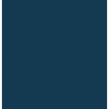
Блоки автоматики для генераторов
Аксессуары для генераторов
Пневмоинструмент
Компрессоры
Безмасляные компрессоры
Масляные ременные компрессоры
Масляные коаксиальные компрессоры
Автомобильные компрессоры
Комплектующие для компрессоров
Пневмошлифмашины
Пневмодрели
Пневмогайковерты
Пневмопистолеты
Наборы пневмоинструмента
Шланги
Аксессуары к пневмоинструменту
Аккумуляторный инструмент
Аккумуляторные УШМ (болгарки)
Аккумуляторные дрели-шуруповерты
Аккумуляторные перфораторы
Аккумуляторные дисковые пилы
Аккумуляторные батареи, зарядные устройства
Сетевой инструмент
УШМ и шлифмашины
Дрели, миксеры, шуруповерты сетевые
Перфораторы
Отбойные молотки
Точильные станки