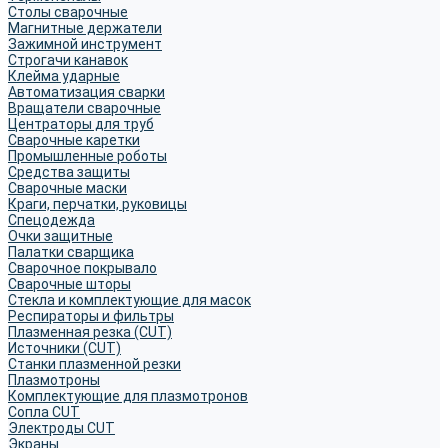
Столы сварочные
Магнитные держатели
Зажимной инструмент
Строгачи канавок
Клейма ударные
Автоматизация сварки
Вращатели сварочные
Центраторы для труб
Сварочные каретки
Промышленные роботы
Средства защиты
Сварочные маски
Краги, перчатки, руковицы
Спецодежда
Очки защитные
Палатки сварщика
Сварочное покрывало
Сварочные шторы
Стекла и комплектующие для масок
Респираторы и фильтры
Плазменная резка (CUT)
Источники (CUT)
Станки плазменной резки
Плазмотроны
Комплектующие для плазмотронов
Сопла CUT
Электроды CUT
Экраны