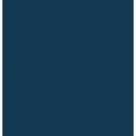
Приспособления для сварочных работ
Блоки жидкостного охлаждения
Тележки для сварочных аппаратов
Механизмы подачи и запчасти к ним
Дистанционное управление
Машинки для заточки вольфрамовых электродов
Автоматизация сварки
Вращатели сварочные
Центраторы для труб
Сварочные каретки
Промышленные роботы
Средства защиты
Сварочные маски
Краги, перчатки, руковицы
Спецодежда
Очки защитные
Палатки сварщика
Плазменная резка (CUT)
Источники (CUT)
Станки плазменной резки
Плазмотроны
Комплектующие для плазмотронов
Комплектующие для лазерной резки
Газосварочное оборудование
Газовые горелки
Газовые резаки
Лампы паяльные
Газовые редукторы