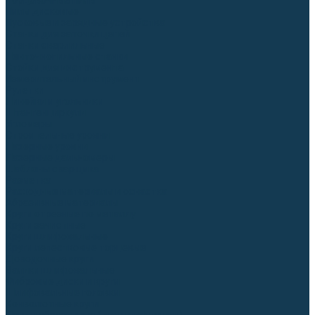
Торцовочные пилы
Пилы дисковые
Пусковые и зарядные устройства
Станки для заточки цепей
Станки сверлильные
Ленточнопильные станки
Стойки для инструмента
Измерительный инструмент
Рулетки
Линейки и угольники
Штангенциркули
Угломеры
Строительные уровни
Лазерные уровни
Лазерные дальномеры
Шаблоны сварщика
Разметка
Расходные материалы и оснастка
Абразивные материалы
Круги отрезные по металлу
Круги зачистные
Круги шлифовальные
Круги лепестковые торцевые
Доводочные круги
Валики шлифовальные
Фибровые диски и круги
Шлифовальные головки
Конволютные круги