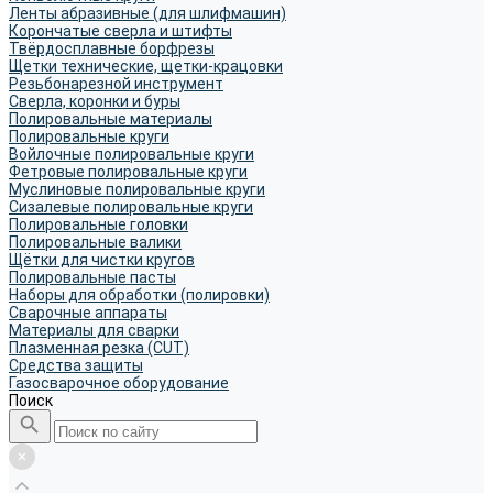
Ленты абразивные (для шлифмашин)
Корончатые сверла и штифты
Твёрдосплавные борфрезы
Щетки технические, щетки-крацовки
Резьбонарезной инструмент
Сверла, коронки и буры
Полировальные материалы
Полировальные круги
Войлочные полировальные круги
Фетровые полировальные круги
Муслиновые полировальные круги
Cизалевые полировальные круги
Полировальные головки
Полировальные валики
Щётки для чистки кругов
Полировальные пасты
Наборы для обработки (полировки)
Сварочные аппараты
Материалы для сварки
Плазменная резка (CUT)
Средства защиты
Газосварочное оборудование
Поиск