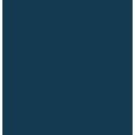
Гусаки TIG (головки, кнопки)
Соединители быстросъемные
Штуцеры
Переходники, разъёмы
Запчасти и комплектующие для сварки
Комплектующие ММА
Клеммы заземления
Кабельная продукция (вилки, розетки)
Аксессуары для автоматической сварки
Комплектующие SPOT
Сварочная химия
Спрей (от налипания брызг) и паста
Средства по уходу за металлом
Охлаждающая жидкость
Молотки сварщика
Приспособления для сварочных работ
Блоки жидкостного охлаждения
Тележки для сварочных аппаратов
Механизмы подачи и запчасти к ним
Подающие механизмы
Запчасти для подающих механизмов
Клапаны электромагнитные
Ролики для подающих механизмов
Дистанционное управление
Машинки для заточки вольфрамовых электродов
Вытяжная вентиляция (горелки с дымоотсосом)
Печи для прокалки электродов
Термопеналы