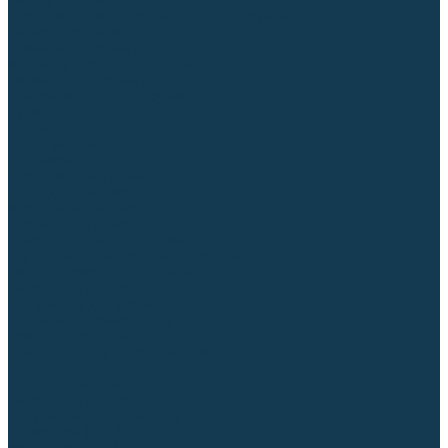
Регуляторы расхода газа
Строительное оборудование и инструмент
Генераторы (электростанции)
Пневмоинструмент
Аккумуляторный инструмент
Сетевой инструмент
Измерительный инструмент
Рулетки
Линейки и угольники
Штангенциркули
Угломеры
Строительные уровни
Расходные материалы и оснастка
Абразивные материалы
Корончатые сверла и штифты
Твёрдосплавные борфрезы
Щетки технические, щетки-крацовки
Резьбонарезной инструмент
Сварочные аппараты
Материалы для сварки
Плазменная резка (CUT)
Средства защиты
Газосварочное оборудование
...
Каталог товаров
Сварочные аппараты
Полуавтоматы (MIG-MAG)
Инверторы (MMA)