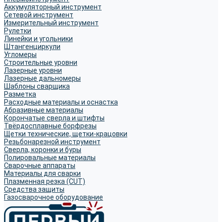
Аккумуляторный инструмент
Сетевой инструмент
Измерительный инструмент
Рулетки
Линейки и угольники
Штангенциркули
Угломеры
Строительные уровни
Лазерные уровни
Лазерные дальномеры
Шаблоны сварщика
Разметка
Расходные материалы и оснастка
Абразивные материалы
Корончатые сверла и штифты
Твёрдосплавные борфрезы
Щетки технические, щетки-крацовки
Резьбонарезной инструмент
Сверла, коронки и буры
Полировальные материалы
Сварочные аппараты
Материалы для сварки
Плазменная резка (CUT)
Средства защиты
Газосварочное оборудование