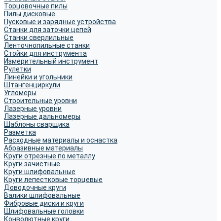
Торцовочные пилы
Пилы дисковые
Пусковые и зарядные устройства
Станки для заточки цепей
Станки сверлильные
Ленточнопильные станки
Стойки для инструмента
Измерительный инструмент
Рулетки
Линейки и угольники
Штангенциркули
Угломеры
Строительные уровни
Лазерные уровни
Лазерные дальномеры
Шаблоны сварщика
Разметка
Расходные материалы и оснастка
Абразивные материалы
Круги отрезные по металлу
Круги зачистные
Круги шлифовальные
Круги лепестковые торцевые
Доводочные круги
Валики шлифовальные
Фибровые диски и круги
Шлифовальные головки
Конволютные круги