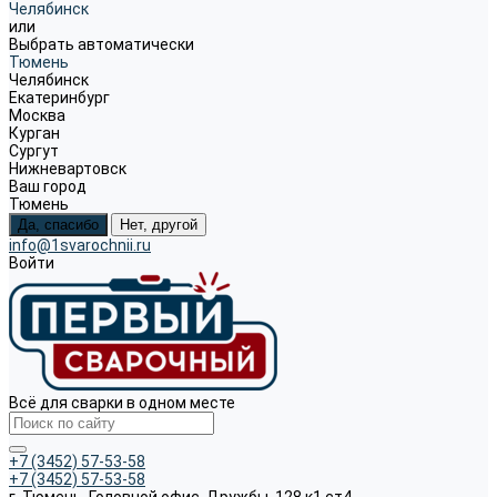
Челябинск
или
Выбрать автоматически
Тюмень
Челябинск
Екатеринбург
Москва
Курган
Сургут
Нижневартовск
Ваш город
Тюмень
Да, спасибо
Нет, другой
info@1svarochnii.ru
Войти
Всё для сварки в одном месте
+7 (3452) 57-53-58
+7 (3452) 57-53-58