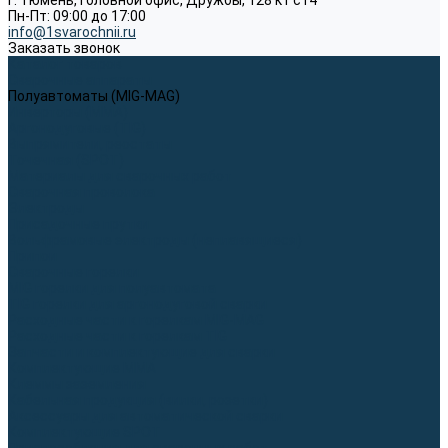
г. Тюмень, Головной офис, Дружбы, 128 к1 ст4
Пн-Пт: 09:00 до 17:00
info@1svarochnii.ru
Заказать звонок
Каталог товаров
Сварочные аппараты
Полуавтоматы (MIG-MAG)
Инверторы (MMA)
Аргонодуговые (TIG)
Выпрямители, реостаты
Точечная (SPOT)
Материалы для сварочных работ
Сварочная проволока
Электроды
Присадочные прутки
Вольфрамовые электроды (неплавящиеся)
Припои
Сварочные горелки
MIG горелки для полуавтомата
TIG горелки для аргонодуговой сварки
Расходные части к горелкам MIG-MAG
Расходные части к горелкам TIG
Запчасти и комплектующие для сварки
Комплектующие ММА
Клеммы заземления
Кабельная продукция (вилки, розетки)
Аксессуары для автоматической сварки
Комплектующие SPOT