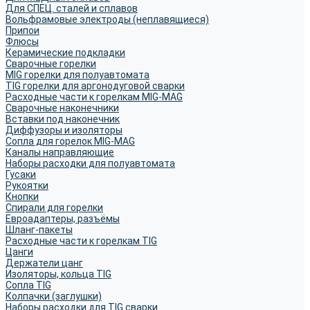
Для СПЕЦ. сталей и сплавов
Вольфрамовые электроды (неплавящиеся)
Припои
Флюсы
Керамические подкладки
Сварочные горелки
MIG горелки для полуавтомата
TIG горелки для аргонодуговой сварки
Расходные части к горелкам MIG-MAG
Сварочные наконечники
Вставки под наконечник
Диффузоры и изоляторы
Сопла для горелок MIG-MAG
Каналы направляющие
Наборы расходки для полуавтомата
Гусаки
Рукоятки
Кнопки
Спирали для горелки
Евроадаптеры, разъёмы
Шланг-пакеты
Расходные части к горелкам TIG
Цанги
Держатели цанг
Изоляторы, кольца TIG
Сопла TIG
Колпачки (заглушки)
Наборы расходки для TIG сварки