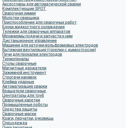
Аксессуары для автоматической сварки
Комплектующие SPOT
Сварочная химия
Молотки сварщика
Приспособления для сварочных работ
Блоки жидкостного охлаждения
Тележки для сварочных аппаратов
Механизмы подачи и запчасти к ним
Дистанционное управление
Машинки для заточки вольфрамовых электродов
Вытяжная вентиляция (горелки с дымоотсосом)
Печи для прокалки электродов
Термопеналы
Столы сварочные
Магнитные держатели
Зажимной инструмент
Строгачи канавок
Клейма ударные
Автоматизация сварки
Вращатели сварочные
Центраторы для труб
Сварочные каретки
Промышленные роботы
Средства защиты
Сварочные маски
Краги, перчатки, руковицы
Спецодежда
Очки защитные