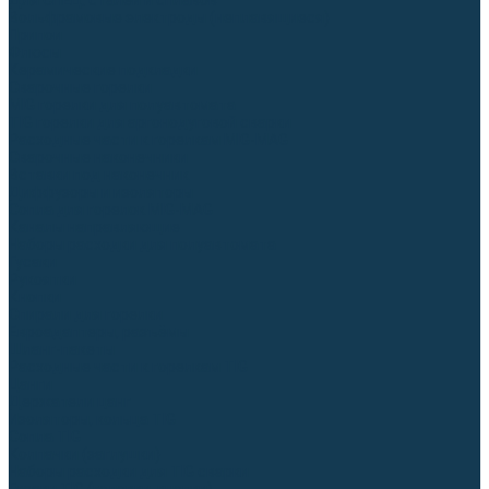
Для СПЕЦ. сталей и сплавов
Вольфрамовые электроды (неплавящиеся)
Припои
Флюсы
Керамические подкладки
Сварочные горелки
MIG горелки для полуавтомата
TIG горелки для аргонодуговой сварки
Расходные части к горелкам MIG-MAG
Сварочные наконечники
Вставки под наконечник
Диффузоры и изоляторы
Сопла для горелок MIG-MAG
Каналы направляющие
Наборы расходки для полуавтомата
Гусаки
Рукоятки
Кнопки
Спирали для горелки
Евроадаптеры, разъёмы
Шланг-пакеты
Расходные части к горелкам TIG
Цанги
Держатели цанг
Изоляторы, кольца TIG
Сопла TIG
Колпачки (заглушки)
Наборы расходки для TIG сварки