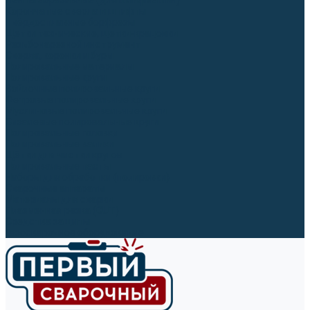
Ленты абразивные (для шлифмашин)
Корончатые сверла и штифты
Твёрдосплавные борфрезы
Щетки технические, щетки-крацовки
Резьбонарезной инструмент
Сверла, коронки и буры
Полировальные материалы
Полировальные круги
Войлочные полировальные круги
Фетровые полировальные круги
Муслиновые полировальные круги
Cизалевые полировальные круги
Полировальные головки
Полировальные валики
Щётки для чистки кругов
Полировальные пасты
Наборы для обработки (полировки)
Сварочные аппараты
Материалы для сварки
Плазменная резка (CUT)
Средства защиты
Газосварочное оборудование