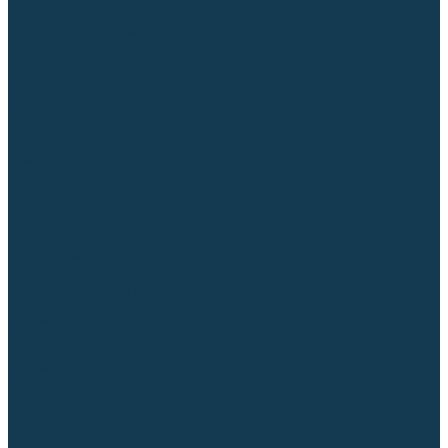
Столы сварочные
Магнитные держатели
Зажимной инструмент
Строгачи канавок
Клейма ударные
Автоматизация сварки
Вращатели сварочные
Центраторы для труб
Сварочные каретки
Промышленные роботы
Средства защиты
Сварочные маски
Краги, перчатки, руковицы
Спецодежда
Очки защитные
Палатки сварщика
Сварочное покрывало
Сварочные шторы
Стекла и комплектующие для масок
Респираторы и фильтры
Плазменная резка (CUT)
Источники (CUT)
Станки плазменной резки
Плазмотроны
Комплектующие для плазмотронов
Сопла CUT
Электроды CUT
Экраны