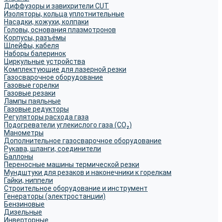
Диффузоры и завихрители CUT
Изоляторы, кольца уплотнительные
Насадки, кожухи, колпаки
Головы, основания плазмотронов
Корпусы, разъёмы
Шлейфы, кабеля
Наборы балеринок
Циркульные устройства
Комплектующие для лазерной резки
Газосварочное оборудование
Газовые горелки
Газовые резаки
Лампы паяльные
Газовые редукторы
Регуляторы расхода газа
Подогреватели углекислого газа (CO₂)
Манометры
Дополнительное газосварочное оборудование
Рукава, шланги, соединители
Баллоны
Переносные машины термической резки
Мундштуки для резаков и наконечники к горелкам
Гайки, ниппели
Строительное оборудование и инструмент
Генераторы (электростанции)
Бензиновые
Дизельные
Инверторные