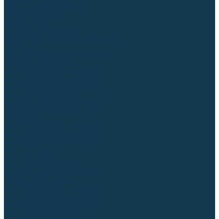
Аргонодуговые (TIG)
Выпрямители, реостаты
Точечная (SPOT)
Контактные
Автоматическая (SAW)
Генераторы и агрегаты для сварки
Лазерные
Материалы для сварочных работ
Сварочная проволока
Для УГЛЕРОДИСТЫХ сталей
Для НЕРЖАВЕЮЩИХ сталей
Для АЛЮМИНИЕВЫХ сплавов
Для МЕДНЫХ сплавов
Для СПЕЦ. сталей и сплавов
Самозащитная (порошковая)
Электроды
Для УГЛЕРОДИСТЫХ сталей
Для НЕРЖАВЕЮЩИХ сталей
Для АЛЮМИНИЕВЫХ сплавов
Для ЧУГУНА
Для НАПЛАВКИ
Для РЕЗКИ (угольные)
Для СПЕЦ. сталей и сплавов
Присадочные прутки
Для УГЛЕРОДИСТЫХ сталей
Для НЕРЖАВЕЮЩИХ сталей
Для АЛЮМИНИЕВЫХ сплавов
Для МЕДНЫХ сплавов