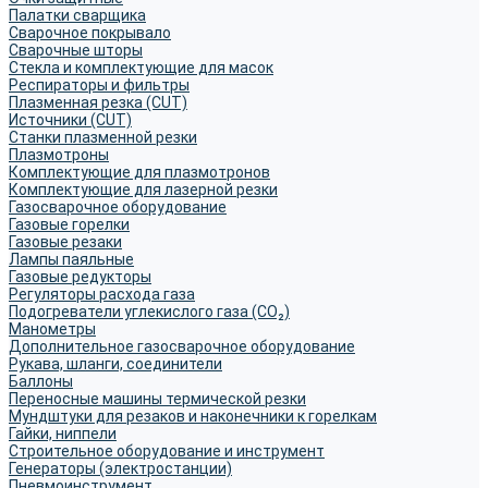
Палатки сварщика
Сварочное покрывало
Сварочные шторы
Стекла и комплектующие для масок
Респираторы и фильтры
Плазменная резка (CUT)
Источники (CUT)
Станки плазменной резки
Плазмотроны
Комплектующие для плазмотронов
Комплектующие для лазерной резки
Газосварочное оборудование
Газовые горелки
Газовые резаки
Лампы паяльные
Газовые редукторы
Регуляторы расхода газа
Подогреватели углекислого газа (CO₂)
Манометры
Дополнительное газосварочное оборудование
Рукава, шланги, соединители
Баллоны
Переносные машины термической резки
Мундштуки для резаков и наконечники к горелкам
Гайки, ниппели
Строительное оборудование и инструмент
Генераторы (электростанции)
Пневмоинструмент