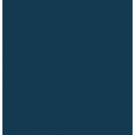
Диффузоры и завихрители CUT
Изоляторы, кольца уплотнительные
Насадки, кожухи, колпаки
Головы, основания плазмотронов
Корпусы, разъёмы
Шлейфы, кабеля
Наборы балеринок
Циркульные устройства
Комплектующие для лазерной резки
Газосварочное оборудование
Газовые горелки
Газовые резаки
Лампы паяльные
Газовые редукторы
Регуляторы расхода газа
Подогреватели углекислого газа (CO₂)
Манометры
Дополнительное газосварочное оборудование
Рукава, шланги, соединители
Баллоны
Переносные машины термической резки
Мундштуки для резаков и наконечники к горелкам
Гайки, ниппели
Строительное оборудование и инструмент
Генераторы (электростанции)
Бензиновые
Дизельные
Инверторные