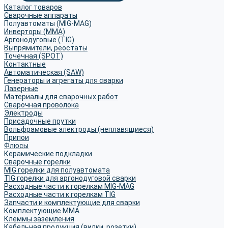
Каталог товаров
Сварочные аппараты
Полуавтоматы (MIG-MAG)
Инверторы (MMA)
Аргонодуговые (TIG)
Выпрямители, реостаты
Точечная (SPOT)
Контактные
Автоматическая (SAW)
Генераторы и агрегаты для сварки
Лазерные
Материалы для сварочных работ
Сварочная проволока
Электроды
Присадочные прутки
Вольфрамовые электроды (неплавящиеся)
Припои
Флюсы
Керамические подкладки
Сварочные горелки
MIG горелки для полуавтомата
TIG горелки для аргонодуговой сварки
Расходные части к горелкам MIG-MAG
Расходные части к горелкам TIG
Запчасти и комплектующие для сварки
Комплектующие ММА
Клеммы заземления
Кабельная продукция (вилки, розетки)