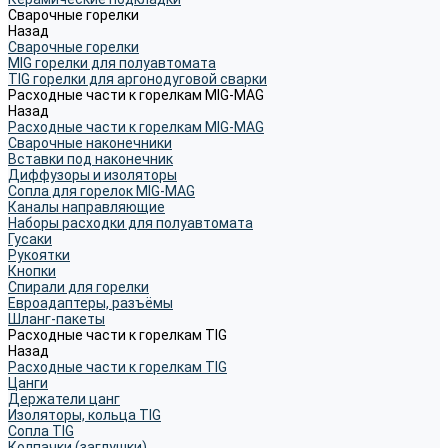
Сварочные горелки
Назад
Сварочные горелки
MIG горелки для полуавтомата
TIG горелки для аргонодуговой сварки
Расходные части к горелкам MIG-MAG
Назад
Расходные части к горелкам MIG-MAG
Сварочные наконечники
Вставки под наконечник
Диффузоры и изоляторы
Сопла для горелок MIG-MAG
Каналы направляющие
Наборы расходки для полуавтомата
Гусаки
Рукоятки
Кнопки
Спирали для горелки
Евроадаптеры, разъёмы
Шланг-пакеты
Расходные части к горелкам TIG
Назад
Расходные части к горелкам TIG
Цанги
Держатели цанг
Изоляторы, кольца TIG
Сопла TIG
Колпачки (заглушки)