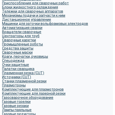
Приспособления для сварочных работ
Блоки жидкостного охлаждения
Тележки для сварочных аппаратов
Механизмы подачи и запчасти к ним
Дистанционное управление
Машинки для заточки вольфрамовых электродов
Автоматизация сварки
Вращатели сварочные
Центраторы для труб
Сварочные каретки
Промышленные роботы
Средства защиты
Сварочные маски
Краги, перчатки, руковицы
Спецодежда
Очки защитные
Палатки сварщика
Плазменная резка (CUT)
Источники (CUT)
Станки плазменной резки
Плазмотроны
Комплектующие для плазмотронов
Комплектующие для лазерной резки
Газосварочное оборудование
Газовые горелки
Газовые резаки
Лампы паяльные
Газовые редукторы