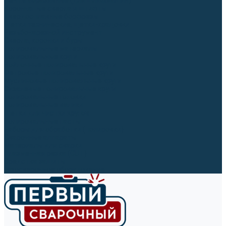
Ленты абразивные (для шлифмашин)
Корончатые сверла и штифты
Твёрдосплавные борфрезы
Щетки технические, щетки-крацовки
Резьбонарезной инструмент
Сверла, коронки и буры
Полировальные материалы
Полировальные круги
Войлочные полировальные круги
Фетровые полировальные круги
Муслиновые полировальные круги
Cизалевые полировальные круги
Полировальные головки
Полировальные валики
Щётки для чистки кругов
Полировальные пасты
Наборы для обработки (полировки)
Сварочные аппараты
Материалы для сварки
Плазменная резка (CUT)
Средства защиты
Газосварочное оборудование