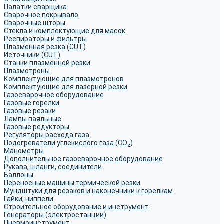
Палатки сварщика
Сварочное покрывало
Сварочные шторы
Стекла и комплектующие для масок
Респираторы и фильтры
Плазменная резка (CUT)
Источники (CUT)
Станки плазменной резки
Плазмотроны
Комплектующие для плазмотронов
Комплектующие для лазерной резки
Газосварочное оборудование
Газовые горелки
Газовые резаки
Лампы паяльные
Газовые редукторы
Регуляторы расхода газа
Подогреватели углекислого газа (CO₂)
Манометры
Дополнительное газосварочное оборудование
Рукава, шланги, соединители
Баллоны
Переносные машины термической резки
Мундштуки для резаков и наконечники к горелкам
Гайки, ниппели
Строительное оборудование и инструмент
Генераторы (электростанции)
Пневмоинструмент