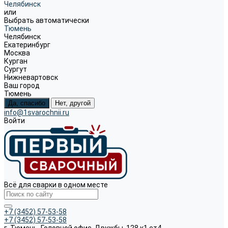
Челябинск
или
Выбрать автоматически
Тюмень
Челябинск
Екатеринбург
Москва
Курган
Сургут
Нижневартовск
Ваш город
Тюмень
Да, спасибо
Нет, другой
info@1svarochnii.ru
Войти
Всё для сварки в одном месте
+7 (3452) 57-53-58
+7 (3452) 57-53-58