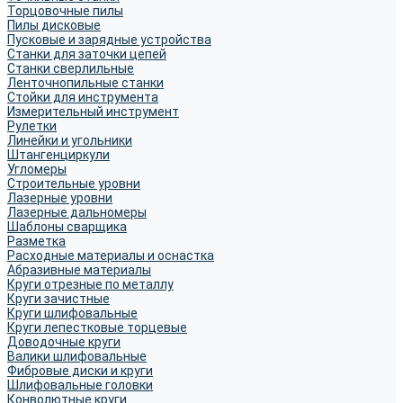
Торцовочные пилы
Пилы дисковые
Пусковые и зарядные устройства
Станки для заточки цепей
Станки сверлильные
Ленточнопильные станки
Стойки для инструмента
Измерительный инструмент
Рулетки
Линейки и угольники
Штангенциркули
Угломеры
Строительные уровни
Лазерные уровни
Лазерные дальномеры
Шаблоны сварщика
Разметка
Расходные материалы и оснастка
Абразивные материалы
Круги отрезные по металлу
Круги зачистные
Круги шлифовальные
Круги лепестковые торцевые
Доводочные круги
Валики шлифовальные
Фибровые диски и круги
Шлифовальные головки
Конволютные круги