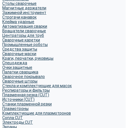
Столы сварочные
Магнитные держатели
Зажимной инструмент
Строгачи канавок
Клейма ударные
Автоматизация сварки
Вращатели сварочные
Центраторы для труб
Сварочные каретки
Промышленные роботы
Средства защиты
Сварочные маски
Краги, перчатки, руковицы
Спецодежда
Очки защитные
Палатки сварщика
Сварочное покрывало
Сварочные шторы
Стекла и комплектующие для масок
Респираторы и фильтры
Плазменная резка (CUT)
Источники (CUT)
Станки плазменной резки
Плазмотроны
Комплектующие для плазмотронов
Сопла CUT
Электроды CUT
Экраны