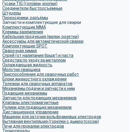
Гусаки TIG (головки, кнопки)
Соединители быстросъемные
Штуцеры
Переходники, разъёмы
Запчасти и комплектующие для сварки
Комплектующие ММА
Клеммы заземления
Кабельная продукция (вилки, розетки)
Аксессуары для автоматической сварки
Комплектующие SPOT
Сварочная химия
Спрей (от налипания брызг) и паста
Средства по уходу за металлом
Охлаждающая жидкость
Молотки сварщика
Приспособления для сварочных работ
Блоки жидкостного охлаждения
Тележки для сварочных аппаратов
Механизмы подачи и запчасти к ним
Подающие механизмы
Запчасти для подающих механизмов
Клапаны электромагнитные
Ролики для подающих механизмов
Дистанционное управление
Машинки для заточки вольфрамовых электродов
Вытяжная вентиляция (горелки с дымоотсосом)
Печи для прокалки электродов
Термопеналы