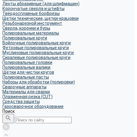
Ленты абразивные (для шлифмашин)
Корончатые сверла и штифты
Твёрдосплавные борфрезы
Щетки технические, щетки-крацовки
Резьбонарезной инструмент
Сверла, коронки и буры
Полировальные материалы
Полировальные круги
Войлочные полировальные круги
Фетровые полировальные круги
Муслиновые полировальные круги
Cизалевые полировальные круги
Полировальные головки
Полировальные валики
Щётки для чистки кругов
Полировальные пасты
Наборы для обработки (полировки)
Сварочные аппараты
Материалы для сварки
Плазменная резка (CUT)
Средства защиты
Газосварочное оборудование
Поиск