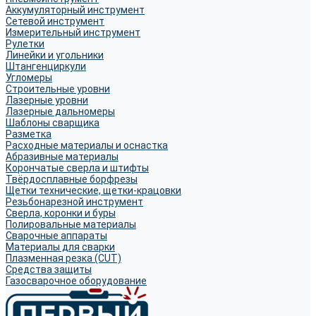
Аккумуляторный инструмент
Сетевой инструмент
Измерительный инструмент
Рулетки
Линейки и угольники
Штангенциркули
Угломеры
Строительные уровни
Лазерные уровни
Лазерные дальномеры
Шаблоны сварщика
Разметка
Расходные материалы и оснастка
Абразивные материалы
Корончатые сверла и штифты
Твёрдосплавные борфрезы
Щетки технические, щетки-крацовки
Резьбонарезной инструмент
Сверла, коронки и буры
Полировальные материалы
Сварочные аппараты
Материалы для сварки
Плазменная резка (CUT)
Средства защиты
Газосварочное оборудование