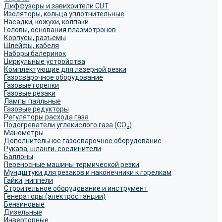
Диффузоры и завихрители CUT
Изоляторы, кольца уплотнительные
Насадки, кожухи, колпаки
Головы, основания плазмотронов
Корпусы, разъёмы
Шлейфы, кабеля
Наборы балеринок
Циркульные устройства
Комплектующие для лазерной резки
Газосварочное оборудование
Газовые горелки
Газовые резаки
Лампы паяльные
Газовые редукторы
Регуляторы расхода газа
Подогреватели углекислого газа (CO₂)
Манометры
Дополнительное газосварочное оборудование
Рукава, шланги, соединители
Баллоны
Переносные машины термической резки
Мундштуки для резаков и наконечники к горелкам
Гайки, ниппели
Строительное оборудование и инструмент
Генераторы (электростанции)
Бензиновые
Дизельные
Инверторные