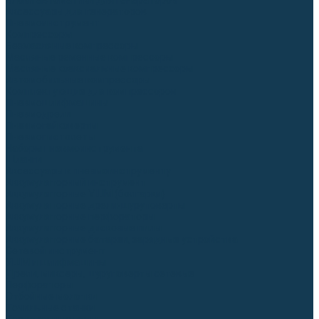
Блоки автоматики для генераторов
Аксессуары для генераторов
Пневмоинструмент
Компрессоры
Безмасляные компрессоры
Масляные ременные компрессоры
Масляные коаксиальные компрессоры
Автомобильные компрессоры
Комплектующие для компрессоров
Пневмошлифмашины
Пневмодрели
Пневмогайковерты
Пневмопистолеты
Наборы пневмоинструмента
Шланги
Аксессуары к пневмоинструменту
Аккумуляторный инструмент
Аккумуляторные УШМ (болгарки)
Аккумуляторные дрели-шуруповерты
Аккумуляторные перфораторы
Аккумуляторные дисковые пилы
Аккумуляторные батареи, зарядные устройства
Сетевой инструмент
УШМ и шлифмашины
Дрели, миксеры, шуруповерты сетевые
Перфораторы
Отбойные молотки
Точильные станки