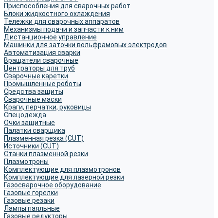
Приспособления для сварочных работ
Блоки жидкостного охлаждения
Тележки для сварочных аппаратов
Механизмы подачи и запчасти к ним
Дистанционное управление
Машинки для заточки вольфрамовых электродов
Автоматизация сварки
Вращатели сварочные
Центраторы для труб
Сварочные каретки
Промышленные роботы
Средства защиты
Сварочные маски
Краги, перчатки, руковицы
Спецодежда
Очки защитные
Палатки сварщика
Плазменная резка (CUT)
Источники (CUT)
Станки плазменной резки
Плазмотроны
Комплектующие для плазмотронов
Комплектующие для лазерной резки
Газосварочное оборудование
Газовые горелки
Газовые резаки
Лампы паяльные
Газовые редукторы