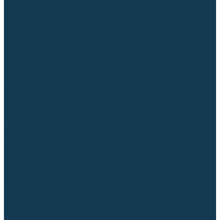
Аргонодуговые (TIG)
Выпрямители, реостаты
Точечная (SPOT)
Контактные
Автоматическая (SAW)
Генераторы и агрегаты для сварки
Лазерные
Материалы для сварочных работ
Сварочная проволока
Для УГЛЕРОДИСТЫХ сталей
Для НЕРЖАВЕЮЩИХ сталей
Для АЛЮМИНИЕВЫХ сплавов
Для МЕДНЫХ сплавов
Для СПЕЦ. сталей и сплавов
Самозащитная (порошковая)
Электроды
Для УГЛЕРОДИСТЫХ сталей
Для НЕРЖАВЕЮЩИХ сталей
Для АЛЮМИНИЕВЫХ сплавов
Для ЧУГУНА
Для НАПЛАВКИ
Для РЕЗКИ (угольные)
Для СПЕЦ. сталей и сплавов
Присадочные прутки
Для УГЛЕРОДИСТЫХ сталей
Для НЕРЖАВЕЮЩИХ сталей
Для АЛЮМИНИЕВЫХ сплавов
Для МЕДНЫХ сплавов