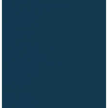
Регуляторы расхода газа
Строительное оборудование и инструмент
Генераторы (электростанции)
Пневмоинструмент
Аккумуляторный инструмент
Сетевой инструмент
Измерительный инструмент
Рулетки
Линейки и угольники
Штангенциркули
Угломеры
Строительные уровни
Расходные материалы и оснастка
Абразивные материалы
Корончатые сверла и штифты
Твёрдосплавные борфрезы
Щетки технические, щетки-крацовки
Резьбонарезной инструмент
Сварочные аппараты
Материалы для сварки
Плазменная резка (CUT)
Средства защиты
Газосварочное оборудование
...
Каталог товаров
Сварочные аппараты
Полуавтоматы (MIG-MAG)
Инверторы (MMA)