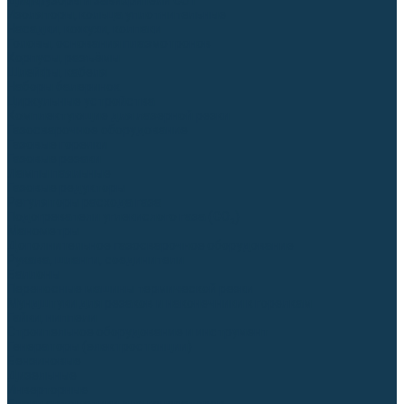
Диффузоры и завихрители CUT
Изоляторы, кольца уплотнительные
Насадки, кожухи, колпаки
Головы, основания плазмотронов
Корпусы, разъёмы
Шлейфы, кабеля
Наборы балеринок
Циркульные устройства
Комплектующие для лазерной резки
Газосварочное оборудование
Газовые горелки
Газовые резаки
Лампы паяльные
Газовые редукторы
Регуляторы расхода газа
Подогреватели углекислого газа (CO₂)
Манометры
Дополнительное газосварочное оборудование
Рукава, шланги, соединители
Баллоны
Переносные машины термической резки
Мундштуки для резаков и наконечники к горелкам
Гайки, ниппели
Строительное оборудование и инструмент
Генераторы (электростанции)
Бензиновые
Дизельные
Инверторные