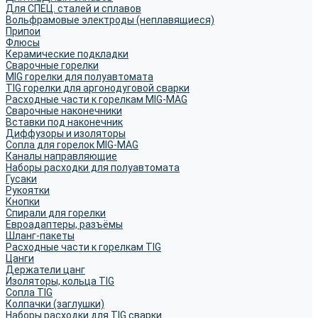
Для СПЕЦ. сталей и сплавов
Вольфрамовые электроды (неплавящиеся)
Припои
Флюсы
Керамические подкладки
Сварочные горелки
MIG горелки для полуавтомата
TIG горелки для аргонодуговой сварки
Расходные части к горелкам MIG-MAG
Сварочные наконечники
Вставки под наконечник
Диффузоры и изоляторы
Сопла для горелок MIG-MAG
Каналы направляющие
Наборы расходки для полуавтомата
Гусаки
Рукоятки
Кнопки
Спирали для горелки
Евроадаптеры, разъёмы
Шланг-пакеты
Расходные части к горелкам TIG
Цанги
Держатели цанг
Изоляторы, кольца TIG
Сопла TIG
Колпачки (заглушки)
Наборы расходки для TIG сварки