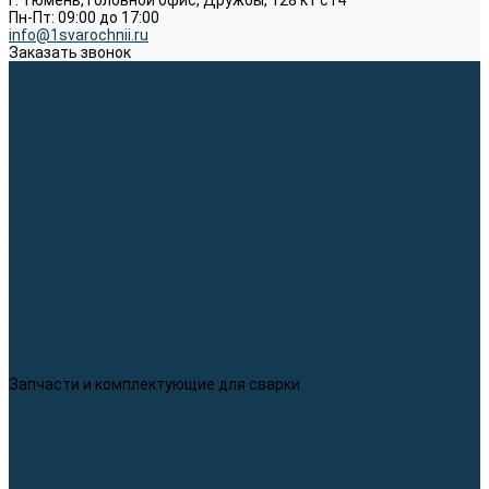
г. Тюмень, Головной офис, Дружбы, 128 к1 ст4
Пн-Пт: 09:00 до 17:00
info@1svarochnii.ru
Заказать звонок
Каталог товаров
Сварочные аппараты
Полуавтоматы (MIG-MAG)
Инверторы (MMA)
Аргонодуговые (TIG)
Выпрямители, реостаты
Точечная (SPOT)
Материалы для сварочных работ
Сварочная проволока
Электроды
Присадочные прутки
Вольфрамовые электроды (неплавящиеся)
Припои
Сварочные горелки
MIG горелки для полуавтомата
TIG горелки для аргонодуговой сварки
Расходные части к горелкам MIG-MAG
Расходные части к горелкам TIG
Запчасти и комплектующие для сварки
Комплектующие ММА
Клеммы заземления
Кабельная продукция (вилки, розетки)
Аксессуары для автоматической сварки
Комплектующие SPOT