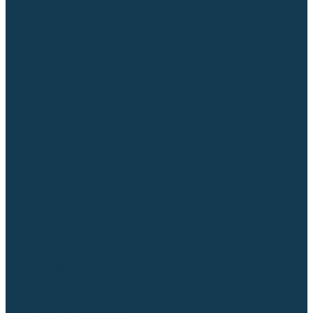
Приспособления для сварочных работ
Блоки жидкостного охлаждения
Тележки для сварочных аппаратов
Механизмы подачи и запчасти к ним
Дистанционное управление
Машинки для заточки вольфрамовых электродов
Автоматизация сварки
Вращатели сварочные
Центраторы для труб
Сварочные каретки
Промышленные роботы
Средства защиты
Сварочные маски
Краги, перчатки, руковицы
Спецодежда
Очки защитные
Палатки сварщика
Плазменная резка (CUT)
Источники (CUT)
Станки плазменной резки
Плазмотроны
Комплектующие для плазмотронов
Комплектующие для лазерной резки
Газосварочное оборудование
Газовые горелки
Газовые резаки
Лампы паяльные
Газовые редукторы