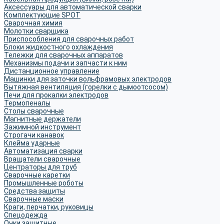
Аксессуары для автоматической сварки
Комплектующие SPOT
Сварочная химия
Молотки сварщика
Приспособления для сварочных работ
Блоки жидкостного охлаждения
Тележки для сварочных аппаратов
Механизмы подачи и запчасти к ним
Дистанционное управление
Машинки для заточки вольфрамовых электродов
Вытяжная вентиляция (горелки с дымоотсосом)
Печи для прокалки электродов
Термопеналы
Столы сварочные
Магнитные держатели
Зажимной инструмент
Строгачи канавок
Клейма ударные
Автоматизация сварки
Вращатели сварочные
Центраторы для труб
Сварочные каретки
Промышленные роботы
Средства защиты
Сварочные маски
Краги, перчатки, руковицы
Спецодежда
Очки защитные