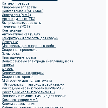
Каталог товаров
Сварочные аппараты
Полуавтоматы (MIG-MAG)
Инверторы (MMA)
Аргонодуговые (TIG)
Выпрямители, реостаты
Точечная (SPOT)
Контактные
Автоматическая (SAW)
Генераторы и агрегаты для сварки
Лазерные
Материалы для сварочных работ
Сварочная проволока
Электроды
Присадочные прутки
Вольфрамовые электроды (неплавящиеся)
Припои
Флюсы
Керамические подкладки
Сварочные горелки
MIG горелки для полуавтомата
TIG горелки для аргонодуговой сварки
Расходные части к горелкам MIG-MAG
Расходные части к горелкам TIG
Запчасти и комплектующие для сварки
Комплектующие ММА
Клеммы заземления
Кабельная продукция (вилки, розетки)