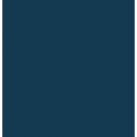
Торцовочные пилы
Пилы дисковые
Пусковые и зарядные устройства
Станки для заточки цепей
Станки сверлильные
Ленточнопильные станки
Стойки для инструмента
Измерительный инструмент
Рулетки
Линейки и угольники
Штангенциркули
Угломеры
Строительные уровни
Лазерные уровни
Лазерные дальномеры
Шаблоны сварщика
Разметка
Расходные материалы и оснастка
Абразивные материалы
Круги отрезные по металлу
Круги зачистные
Круги шлифовальные
Круги лепестковые торцевые
Доводочные круги
Валики шлифовальные
Фибровые диски и круги
Шлифовальные головки
Конволютные круги