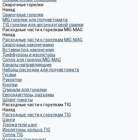
Сварочные горелки
Назад
Сварочные горелки
MIG горелки для полуавтомата
TIG горелки для аргонодуговой сварки
Расходные части к горелкам MIG-MAG
Назад
Расходные части к горелкам MIG-MAG
Сварочные наконечники
Вставки под наконечник
Диффузоры и изоляторы
Сопла для горелок MIG-MAG
Каналы направляющие
Наборы расходки для полуавтомата
Гусаки
Рукоятки
Кнопки
Спирали для горелки
Евроадаптеры, разъёмы
Шланг-пакеты
Расходные части к горелкам TIG
Назад
Расходные части к горелкам TIG
Цанги
Держатели цанг
Изоляторы, кольца TIG
Сопла TIG
Колпачки (заглушки)