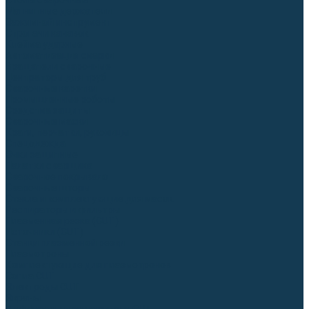
Столы сварочные
Магнитные держатели
Зажимной инструмент
Строгачи канавок
Клейма ударные
Автоматизация сварки
Вращатели сварочные
Центраторы для труб
Сварочные каретки
Промышленные роботы
Средства защиты
Сварочные маски
Краги, перчатки, руковицы
Спецодежда
Очки защитные
Палатки сварщика
Сварочное покрывало
Сварочные шторы
Стекла и комплектующие для масок
Респираторы и фильтры
Плазменная резка (CUT)
Источники (CUT)
Станки плазменной резки
Плазмотроны
Комплектующие для плазмотронов
Сопла CUT
Электроды CUT
Экраны