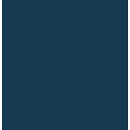
Гусаки TIG (головки, кнопки)
Соединители быстросъемные
Штуцеры
Переходники, разъёмы
Запчасти и комплектующие для сварки
Комплектующие ММА
Клеммы заземления
Кабельная продукция (вилки, розетки)
Аксессуары для автоматической сварки
Комплектующие SPOT
Сварочная химия
Спрей (от налипания брызг) и паста
Средства по уходу за металлом
Охлаждающая жидкость
Молотки сварщика
Приспособления для сварочных работ
Блоки жидкостного охлаждения
Тележки для сварочных аппаратов
Механизмы подачи и запчасти к ним
Подающие механизмы
Запчасти для подающих механизмов
Клапаны электромагнитные
Ролики для подающих механизмов
Дистанционное управление
Машинки для заточки вольфрамовых электродов
Вытяжная вентиляция (горелки с дымоотсосом)
Печи для прокалки электродов
Термопеналы