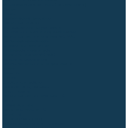
Для СПЕЦ. сталей и сплавов
Вольфрамовые электроды (неплавящиеся)
Припои
Флюсы
Керамические подкладки
Сварочные горелки
MIG горелки для полуавтомата
TIG горелки для аргонодуговой сварки
Расходные части к горелкам MIG-MAG
Сварочные наконечники
Вставки под наконечник
Диффузоры и изоляторы
Сопла для горелок MIG-MAG
Каналы направляющие
Наборы расходки для полуавтомата
Гусаки
Рукоятки
Кнопки
Спирали для горелки
Евроадаптеры, разъёмы
Шланг-пакеты
Расходные части к горелкам TIG
Цанги
Держатели цанг
Изоляторы, кольца TIG
Сопла TIG
Колпачки (заглушки)
Наборы расходки для TIG сварки