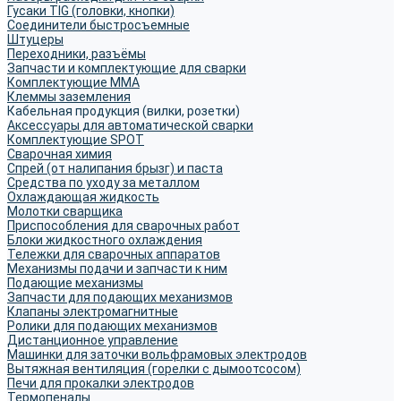
Гусаки TIG (головки, кнопки)
Соединители быстросъемные
Штуцеры
Переходники, разъёмы
Запчасти и комплектующие для сварки
Комплектующие ММА
Клеммы заземления
Кабельная продукция (вилки, розетки)
Аксессуары для автоматической сварки
Комплектующие SPOT
Сварочная химия
Спрей (от налипания брызг) и паста
Средства по уходу за металлом
Охлаждающая жидкость
Молотки сварщика
Приспособления для сварочных работ
Блоки жидкостного охлаждения
Тележки для сварочных аппаратов
Механизмы подачи и запчасти к ним
Подающие механизмы
Запчасти для подающих механизмов
Клапаны электромагнитные
Ролики для подающих механизмов
Дистанционное управление
Машинки для заточки вольфрамовых электродов
Вытяжная вентиляция (горелки с дымоотсосом)
Печи для прокалки электродов
Термопеналы