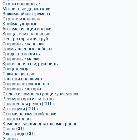
Столы сварочные
Магнитные держатели
Зажимной инструмент
Строгачи канавок
Клейма ударные
Автоматизация сварки
Вращатели сварочные
Центраторы для труб
Сварочные каретки
Промышленные роботы
Средства защиты
Сварочные маски
Краги, перчатки, руковицы
Спецодежда
Очки защитные
Палатки сварщика
Сварочное покрывало
Сварочные шторы
Стекла и комплектующие для масок
Респираторы и фильтры
Плазменная резка (CUT)
Источники (CUT)
Станки плазменной резки
Плазмотроны
Комплектующие для плазмотронов
Сопла CUT
Электроды CUT
Экраны