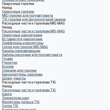
Сварочные горелки
Назад
Сварочные горелки
MIG горелки для полуавтомата
TIG горелки для аргонодуговой сварки
Расходные части к горелкам MIG-MAG
Назад
Расходные части к горелкам MIG-MAG
Сварочные наконечники
Вставки под наконечник
Диффузоры и изоляторы
Сопла для горелок MIG-MAG
Каналы направляющие
Наборы расходки для полуавтомата
Гусаки
Рукоятки
Кнопки
Спирали для горелки
Евроадаптеры, разъёмы
Шланг-пакеты
Расходные части к горелкам TIG
Назад
Расходные части к горелкам TIG
Цанги
Держатели цанг
Изоляторы, кольца TIG
Сопла TIG
Колпачки (заглушки)