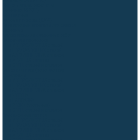
Аргонодуговые (TIG)
Выпрямители, реостаты
Точечная (SPOT)
Контактные
Автоматическая (SAW)
Генераторы и агрегаты для сварки
Лазерные
Материалы для сварочных работ
Сварочная проволока
Для УГЛЕРОДИСТЫХ сталей
Для НЕРЖАВЕЮЩИХ сталей
Для АЛЮМИНИЕВЫХ сплавов
Для МЕДНЫХ сплавов
Для СПЕЦ. сталей и сплавов
Самозащитная (порошковая)
Электроды
Для УГЛЕРОДИСТЫХ сталей
Для НЕРЖАВЕЮЩИХ сталей
Для АЛЮМИНИЕВЫХ сплавов
Для ЧУГУНА
Для НАПЛАВКИ
Для РЕЗКИ (угольные)
Для СПЕЦ. сталей и сплавов
Присадочные прутки
Для УГЛЕРОДИСТЫХ сталей
Для НЕРЖАВЕЮЩИХ сталей
Для АЛЮМИНИЕВЫХ сплавов
Для МЕДНЫХ сплавов