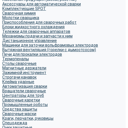
Аксессуары для автоматической сварки
Комплектующие SPOT
Сварочная химия
Молотки сварщика
Приспособления для сварочных работ
Блоки жидкостного охлаждения
Тележки для сварочных аппаратов
Механизмы подачи и запчасти к ним
Дистанционное управление
Машинки для заточки вольфрамовых электродов
Вытяжная вентиляция (горелки с дымоотсосом)
Печи для прокалки электродов
Термопеналы
Столы сварочные
Магнитные держатели
Зажимной инструмент
Строгачи канавок
Клейма ударные
Автоматизация сварки
Вращатели сварочные
Центраторы для труб
Сварочные каретки
Промышленные роботы
Средства защиты
Сварочные маски
Краги, перчатки, руковицы
Спецодежда
Очки защитные