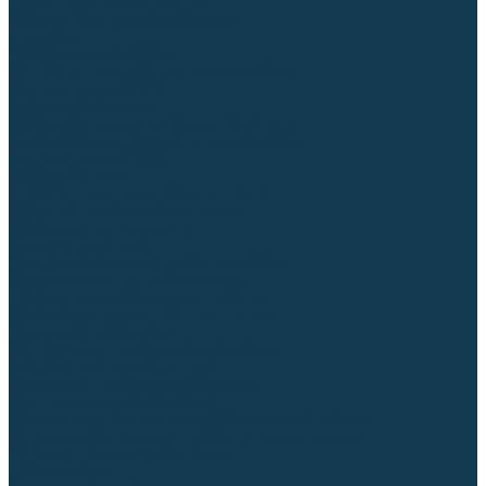
Гусаки TIG (головки, кнопки)
Соединители быстросъемные
Штуцеры
Переходники, разъёмы
Запчасти и комплектующие для сварки
Комплектующие ММА
Клеммы заземления
Кабельная продукция (вилки, розетки)
Аксессуары для автоматической сварки
Комплектующие SPOT
Сварочная химия
Спрей (от налипания брызг) и паста
Средства по уходу за металлом
Охлаждающая жидкость
Молотки сварщика
Приспособления для сварочных работ
Блоки жидкостного охлаждения
Тележки для сварочных аппаратов
Механизмы подачи и запчасти к ним
Подающие механизмы
Запчасти для подающих механизмов
Клапаны электромагнитные
Ролики для подающих механизмов
Дистанционное управление
Машинки для заточки вольфрамовых электродов
Вытяжная вентиляция (горелки с дымоотсосом)
Печи для прокалки электродов
Термопеналы