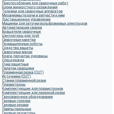
Приспособления для сварочных работ
Блоки жидкостного охлаждения
Тележки для сварочных аппаратов
Механизмы подачи и запчасти к ним
Дистанционное управление
Машинки для заточки вольфрамовых электродов
Автоматизация сварки
Вращатели сварочные
Центраторы для труб
Сварочные каретки
Промышленные роботы
Средства защиты
Сварочные маски
Краги, перчатки, руковицы
Спецодежда
Очки защитные
Палатки сварщика
Плазменная резка (CUT)
Источники (CUT)
Станки плазменной резки
Плазмотроны
Комплектующие для плазмотронов
Комплектующие для лазерной резки
Газосварочное оборудование
Газовые горелки
Газовые резаки
Лампы паяльные
Газовые редукторы