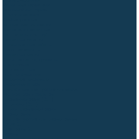
Столы сварочные
Магнитные держатели
Зажимной инструмент
Строгачи канавок
Клейма ударные
Автоматизация сварки
Вращатели сварочные
Центраторы для труб
Сварочные каретки
Промышленные роботы
Средства защиты
Сварочные маски
Краги, перчатки, руковицы
Спецодежда
Очки защитные
Палатки сварщика
Сварочное покрывало
Сварочные шторы
Стекла и комплектующие для масок
Респираторы и фильтры
Плазменная резка (CUT)
Источники (CUT)
Станки плазменной резки
Плазмотроны
Комплектующие для плазмотронов
Сопла CUT
Электроды CUT
Экраны