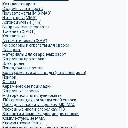
Каталог товаров
Сварочные аппараты
Полуавтоматы (MIG-MAG)
Инверторы (MMA)
Аргонодуговые (TIG)
Выпрямители, реостаты
Точечная (SPOT)
Контактные
Автоматическая (SAW)
Генераторы и агрегаты для сварки
Лазерные
Материалы для сварочных работ
Сварочная проволока
Электроды
Присадочные прутки
Вольфрамовые электроды (неплавящиеся)
Припои
Флюсы
Керамические подкладки
Сварочные горелки
MIG горелки для полуавтомата
TIG горелки для аргонодуговой сварки
Расходные части к горелкам MIG-MAG
Расходные части к горелкам TIG
Запчасти и комплектующие для сварки
Комплектующие ММА
Клеммы заземления
Кабельная продукция (вилки, розетки)