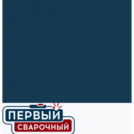
Ленты абразивные (для шлифмашин)
Корончатые сверла и штифты
Твёрдосплавные борфрезы
Щетки технические, щетки-крацовки
Резьбонарезной инструмент
Сверла, коронки и буры
Полировальные материалы
Полировальные круги
Войлочные полировальные круги
Фетровые полировальные круги
Муслиновые полировальные круги
Cизалевые полировальные круги
Полировальные головки
Полировальные валики
Щётки для чистки кругов
Полировальные пасты
Наборы для обработки (полировки)
Сварочные аппараты
Материалы для сварки
Плазменная резка (CUT)
Средства защиты
Газосварочное оборудование