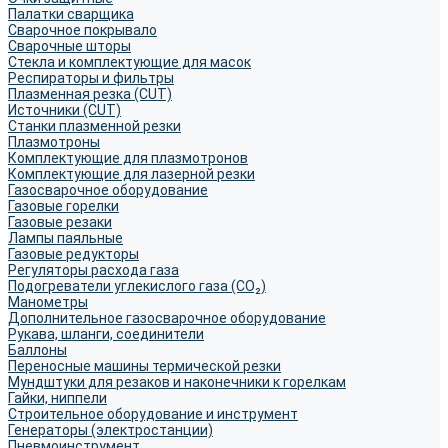
Палатки сварщика
Сварочное покрывало
Сварочные шторы
Стекла и комплектующие для масок
Респираторы и фильтры
Плазменная резка (CUT)
Источники (CUT)
Станки плазменной резки
Плазмотроны
Комплектующие для плазмотронов
Комплектующие для лазерной резки
Газосварочное оборудование
Газовые горелки
Газовые резаки
Лампы паяльные
Газовые редукторы
Регуляторы расхода газа
Подогреватели углекислого газа (CO₂)
Манометры
Дополнительное газосварочное оборудование
Рукава, шланги, соединители
Баллоны
Переносные машины термической резки
Мундштуки для резаков и наконечники к горелкам
Гайки, ниппели
Строительное оборудование и инструмент
Генераторы (электростанции)
Пневмоинструмент