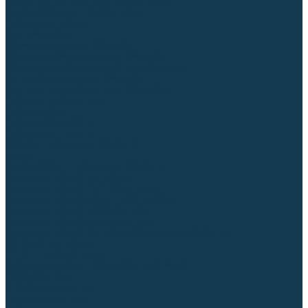
Блоки автоматики для генераторов
Аксессуары для генераторов
Пневмоинструмент
Компрессоры
Безмасляные компрессоры
Масляные ременные компрессоры
Масляные коаксиальные компрессоры
Автомобильные компрессоры
Комплектующие для компрессоров
Пневмошлифмашины
Пневмодрели
Пневмогайковерты
Пневмопистолеты
Наборы пневмоинструмента
Шланги
Аксессуары к пневмоинструменту
Аккумуляторный инструмент
Аккумуляторные УШМ (болгарки)
Аккумуляторные дрели-шуруповерты
Аккумуляторные перфораторы
Аккумуляторные дисковые пилы
Аккумуляторные батареи, зарядные устройства
Сетевой инструмент
УШМ и шлифмашины
Дрели, миксеры, шуруповерты сетевые
Перфораторы
Отбойные молотки
Точильные станки