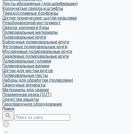
Ленты абразивные (для шлифмашин)
Корончатые сверла и штифты
Твёрдосплавные борфрезы
Щетки технические, щетки-крацовки
Резьбонарезной инструмент
Сверла, коронки и буры
Полировальные материалы
Полировальные круги
Войлочные полировальные круги
Фетровые полировальные круги
Муслиновые полировальные круги
Cизалевые полировальные круги
Полировальные головки
Полировальные валики
Щётки для чистки кругов
Полировальные пасты
Наборы для обработки (полировки)
Сварочные аппараты
Материалы для сварки
Плазменная резка (CUT)
Средства защиты
Газосварочное оборудование
Поиск