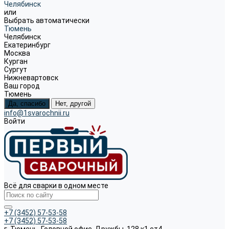
Челябинск
или
Выбрать автоматически
Тюмень
Челябинск
Екатеринбург
Москва
Курган
Сургут
Нижневартовск
Ваш город
Тюмень
Да, спасибо
Нет, другой
info@1svarochnii.ru
Войти
Всё для сварки в одном месте
+7 (3452) 57-53-58
+7 (3452) 57-53-58