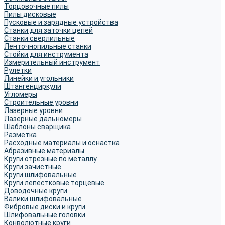
Торцовочные пилы
Пилы дисковые
Пусковые и зарядные устройства
Станки для заточки цепей
Станки сверлильные
Ленточнопильные станки
Стойки для инструмента
Измерительный инструмент
Рулетки
Линейки и угольники
Штангенциркули
Угломеры
Строительные уровни
Лазерные уровни
Лазерные дальномеры
Шаблоны сварщика
Разметка
Расходные материалы и оснастка
Абразивные материалы
Круги отрезные по металлу
Круги зачистные
Круги шлифовальные
Круги лепестковые торцевые
Доводочные круги
Валики шлифовальные
Фибровые диски и круги
Шлифовальные головки
Конволютные круги