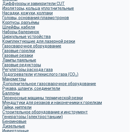
Диффузоры и завихрители CUT
Изоляторы, кольца уплотнительные
Насадки, кожухи, колпаки
Головы, основания плазмотронов
Корпусы, разъёмы
Шлейфы, кабеля
Наборы балеринок
Циркульные устройства
Комплектующие для лазерной резки
Газосварочное оборудование
Газовые горелки
Газовые резаки
Лампы паяльные
Газовые редукторы
Регуляторы расхода газа
Подогреватели углекислого газа (CO₂)
Манометры
Дополнительное газосварочное оборудование
Рукава, шланги, соединители
Баллоны
Переносные машины термической резки
Мундштуки для резаков и наконечники к горелкам
Гайки, ниппели
Строительное оборудование и инструмент
Генераторы (электростанции)
Бензиновые
Дизельные
Инверторные