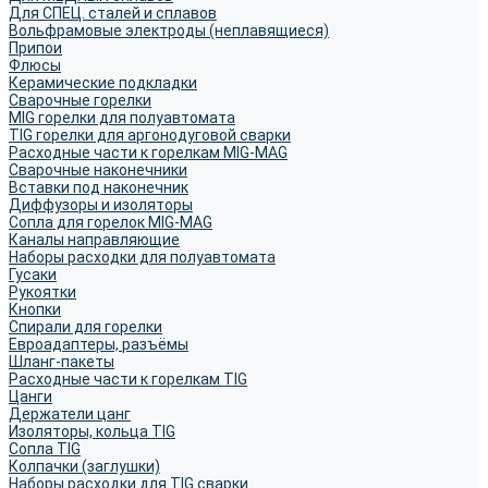
Для СПЕЦ. сталей и сплавов
Вольфрамовые электроды (неплавящиеся)
Припои
Флюсы
Керамические подкладки
Сварочные горелки
MIG горелки для полуавтомата
TIG горелки для аргонодуговой сварки
Расходные части к горелкам MIG-MAG
Сварочные наконечники
Вставки под наконечник
Диффузоры и изоляторы
Сопла для горелок MIG-MAG
Каналы направляющие
Наборы расходки для полуавтомата
Гусаки
Рукоятки
Кнопки
Спирали для горелки
Евроадаптеры, разъёмы
Шланг-пакеты
Расходные части к горелкам TIG
Цанги
Держатели цанг
Изоляторы, кольца TIG
Сопла TIG
Колпачки (заглушки)
Наборы расходки для TIG сварки