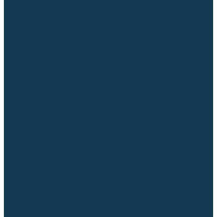
Приспособления для сварочных работ
Блоки жидкостного охлаждения
Тележки для сварочных аппаратов
Механизмы подачи и запчасти к ним
Дистанционное управление
Машинки для заточки вольфрамовых электродов
Автоматизация сварки
Вращатели сварочные
Центраторы для труб
Сварочные каретки
Промышленные роботы
Средства защиты
Сварочные маски
Краги, перчатки, руковицы
Спецодежда
Очки защитные
Палатки сварщика
Плазменная резка (CUT)
Источники (CUT)
Станки плазменной резки
Плазмотроны
Комплектующие для плазмотронов
Комплектующие для лазерной резки
Газосварочное оборудование
Газовые горелки
Газовые резаки
Лампы паяльные
Газовые редукторы