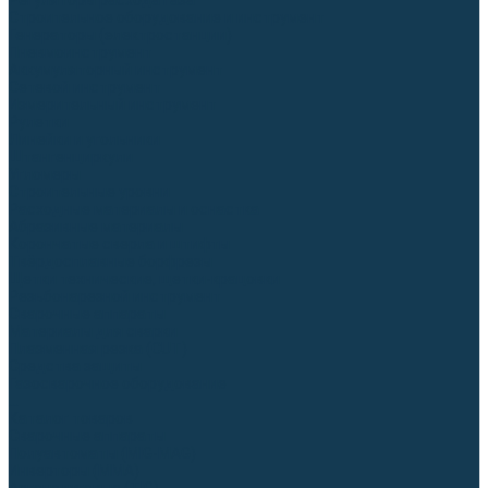
Регуляторы расхода газа
Строительное оборудование и инструмент
Генераторы (электростанции)
Пневмоинструмент
Аккумуляторный инструмент
Сетевой инструмент
Измерительный инструмент
Рулетки
Линейки и угольники
Штангенциркули
Угломеры
Строительные уровни
Расходные материалы и оснастка
Абразивные материалы
Корончатые сверла и штифты
Твёрдосплавные борфрезы
Щетки технические, щетки-крацовки
Резьбонарезной инструмент
Сварочные аппараты
Материалы для сварки
Плазменная резка (CUT)
Средства защиты
Газосварочное оборудование
...
Каталог товаров
Сварочные аппараты
Полуавтоматы (MIG-MAG)
Инверторы (MMA)