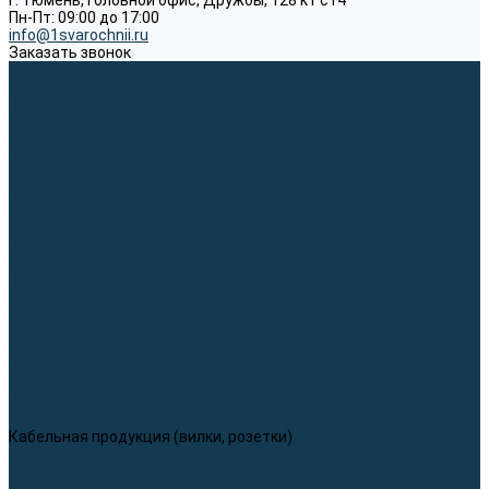
г. Тюмень, Головной офис, Дружбы, 128 к1 ст4
Пн-Пт: 09:00 до 17:00
info@1svarochnii.ru
Заказать звонок
Каталог товаров
Сварочные аппараты
Полуавтоматы (MIG-MAG)
Инверторы (MMA)
Аргонодуговые (TIG)
Выпрямители, реостаты
Точечная (SPOT)
Материалы для сварочных работ
Сварочная проволока
Электроды
Присадочные прутки
Вольфрамовые электроды (неплавящиеся)
Припои
Сварочные горелки
MIG горелки для полуавтомата
TIG горелки для аргонодуговой сварки
Расходные части к горелкам MIG-MAG
Расходные части к горелкам TIG
Запчасти и комплектующие для сварки
Комплектующие ММА
Клеммы заземления
Кабельная продукция (вилки, розетки)
Аксессуары для автоматической сварки
Комплектующие SPOT