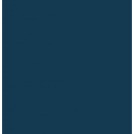
Диффузоры и завихрители CUT
Изоляторы, кольца уплотнительные
Насадки, кожухи, колпаки
Головы, основания плазмотронов
Корпусы, разъёмы
Шлейфы, кабеля
Наборы балеринок
Циркульные устройства
Комплектующие для лазерной резки
Газосварочное оборудование
Газовые горелки
Газовые резаки
Лампы паяльные
Газовые редукторы
Регуляторы расхода газа
Подогреватели углекислого газа (CO₂)
Манометры
Дополнительное газосварочное оборудование
Рукава, шланги, соединители
Баллоны
Переносные машины термической резки
Мундштуки для резаков и наконечники к горелкам
Гайки, ниппели
Строительное оборудование и инструмент
Генераторы (электростанции)
Бензиновые
Дизельные
Инверторные