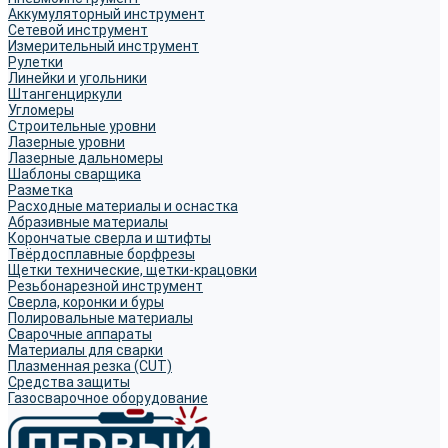
Аккумуляторный инструмент
Сетевой инструмент
Измерительный инструмент
Рулетки
Линейки и угольники
Штангенциркули
Угломеры
Строительные уровни
Лазерные уровни
Лазерные дальномеры
Шаблоны сварщика
Разметка
Расходные материалы и оснастка
Абразивные материалы
Корончатые сверла и штифты
Твёрдосплавные борфрезы
Щетки технические, щетки-крацовки
Резьбонарезной инструмент
Сверла, коронки и буры
Полировальные материалы
Сварочные аппараты
Материалы для сварки
Плазменная резка (CUT)
Средства защиты
Газосварочное оборудование