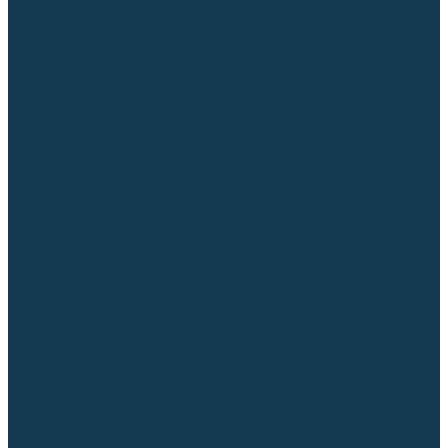
Для СПЕЦ. сталей и сплавов
Вольфрамовые электроды (неплавящиеся)
Припои
Флюсы
Керамические подкладки
Сварочные горелки
MIG горелки для полуавтомата
TIG горелки для аргонодуговой сварки
Расходные части к горелкам MIG-MAG
Сварочные наконечники
Вставки под наконечник
Диффузоры и изоляторы
Сопла для горелок MIG-MAG
Каналы направляющие
Наборы расходки для полуавтомата
Гусаки
Рукоятки
Кнопки
Спирали для горелки
Евроадаптеры, разъёмы
Шланг-пакеты
Расходные части к горелкам TIG
Цанги
Держатели цанг
Изоляторы, кольца TIG
Сопла TIG
Колпачки (заглушки)
Наборы расходки для TIG сварки