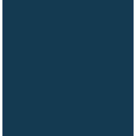
Торцовочные пилы
Пилы дисковые
Пусковые и зарядные устройства
Станки для заточки цепей
Станки сверлильные
Ленточнопильные станки
Стойки для инструмента
Измерительный инструмент
Рулетки
Линейки и угольники
Штангенциркули
Угломеры
Строительные уровни
Лазерные уровни
Лазерные дальномеры
Шаблоны сварщика
Разметка
Расходные материалы и оснастка
Абразивные материалы
Круги отрезные по металлу
Круги зачистные
Круги шлифовальные
Круги лепестковые торцевые
Доводочные круги
Валики шлифовальные
Фибровые диски и круги
Шлифовальные головки
Конволютные круги