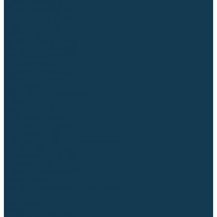
Столы сварочные
Магнитные держатели
Зажимной инструмент
Строгачи канавок
Клейма ударные
Автоматизация сварки
Вращатели сварочные
Центраторы для труб
Сварочные каретки
Промышленные роботы
Средства защиты
Сварочные маски
Краги, перчатки, руковицы
Спецодежда
Очки защитные
Палатки сварщика
Сварочное покрывало
Сварочные шторы
Стекла и комплектующие для масок
Респираторы и фильтры
Плазменная резка (CUT)
Источники (CUT)
Станки плазменной резки
Плазмотроны
Комплектующие для плазмотронов
Сопла CUT
Электроды CUT
Экраны