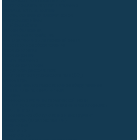
Диффузоры и завихрители CUT
Изоляторы, кольца уплотнительные
Насадки, кожухи, колпаки
Головы, основания плазмотронов
Корпусы, разъёмы
Шлейфы, кабеля
Наборы балеринок
Циркульные устройства
Комплектующие для лазерной резки
Газосварочное оборудование
Газовые горелки
Газовые резаки
Лампы паяльные
Газовые редукторы
Регуляторы расхода газа
Подогреватели углекислого газа (CO₂)
Манометры
Дополнительное газосварочное оборудование
Рукава, шланги, соединители
Баллоны
Переносные машины термической резки
Мундштуки для резаков и наконечники к горелкам
Гайки, ниппели
Строительное оборудование и инструмент
Генераторы (электростанции)
Бензиновые
Дизельные
Инверторные