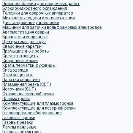
Приспособления для сварочных работ
Блоки жидкостного охлаждения
Тележки для сварочных аппаратов
Механизмы подачи и запчасти к ним
Дистанционное управление
Машинки для заточки вольфрамовых электродов
Автоматизация сварки
Вращатели сварочные
Центраторы для труб
Сварочные каретки
Промышленные роботы
Средства защиты
Сварочные маски
Краги, перчатки, руковицы
Спецодежда
Очки защитные
Палатки сварщика
Плазменная резка (CUT)
Источники (CUT)
Станки плазменной резки
Плазмотроны
Комплектующие для плазмотронов
Комплектующие для лазерной резки
Газосварочное оборудование
Газовые горелки
Газовые резаки
Лампы паяльные
Газовые редукторы