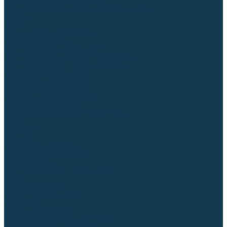
Для СПЕЦ. сталей и сплавов
Вольфрамовые электроды (неплавящиеся)
Припои
Флюсы
Керамические подкладки
Сварочные горелки
MIG горелки для полуавтомата
TIG горелки для аргонодуговой сварки
Расходные части к горелкам MIG-MAG
Сварочные наконечники
Вставки под наконечник
Диффузоры и изоляторы
Сопла для горелок MIG-MAG
Каналы направляющие
Наборы расходки для полуавтомата
Гусаки
Рукоятки
Кнопки
Спирали для горелки
Евроадаптеры, разъёмы
Шланг-пакеты
Расходные части к горелкам TIG
Цанги
Держатели цанг
Изоляторы, кольца TIG
Сопла TIG
Колпачки (заглушки)
Наборы расходки для TIG сварки