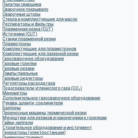
Палатки сварщика
Сварочное покрывало
Сварочные шторы
Стекла и комплектующие для масок
Респираторы и фильтры
Плазменная резка (CUT)
Источники (CUT)
Станки плазменной резки
Плазмотроны
Комплектующие для плазмотронов
Комплектующие для лазерной резки
Газосварочное оборудование
Газовые горелки
Газовые резаки
Лампы паяльные
Газовые редукторы
Регуляторы расхода газа
Подогреватели углекислого газа (CO₂)
Манометры
Дополнительное газосварочное оборудование
Рукава, шланги, соединители
Баллоны
Переносные машины термической резки
Мундштуки для резаков и наконечники к горелкам
Гайки, ниппели
Строительное оборудование и инструмент
Генераторы (электростанции)
Пневмоинструмент