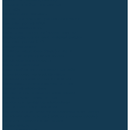
Гусаки TIG (головки, кнопки)
Соединители быстросъемные
Штуцеры
Переходники, разъёмы
Запчасти и комплектующие для сварки
Комплектующие ММА
Клеммы заземления
Кабельная продукция (вилки, розетки)
Аксессуары для автоматической сварки
Комплектующие SPOT
Сварочная химия
Спрей (от налипания брызг) и паста
Средства по уходу за металлом
Охлаждающая жидкость
Молотки сварщика
Приспособления для сварочных работ
Блоки жидкостного охлаждения
Тележки для сварочных аппаратов
Механизмы подачи и запчасти к ним
Подающие механизмы
Запчасти для подающих механизмов
Клапаны электромагнитные
Ролики для подающих механизмов
Дистанционное управление
Машинки для заточки вольфрамовых электродов
Вытяжная вентиляция (горелки с дымоотсосом)
Печи для прокалки электродов
Термопеналы