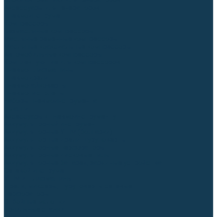
Блоки автоматики для генераторов
Аксессуары для генераторов
Пневмоинструмент
Компрессоры
Безмасляные компрессоры
Масляные ременные компрессоры
Масляные коаксиальные компрессоры
Автомобильные компрессоры
Комплектующие для компрессоров
Пневмошлифмашины
Пневмодрели
Пневмогайковерты
Пневмопистолеты
Наборы пневмоинструмента
Шланги
Аксессуары к пневмоинструменту
Аккумуляторный инструмент
Аккумуляторные УШМ (болгарки)
Аккумуляторные дрели-шуруповерты
Аккумуляторные перфораторы
Аккумуляторные дисковые пилы
Аккумуляторные батареи, зарядные устройства
Сетевой инструмент
УШМ и шлифмашины
Дрели, миксеры, шуруповерты сетевые
Перфораторы
Отбойные молотки
Точильные станки