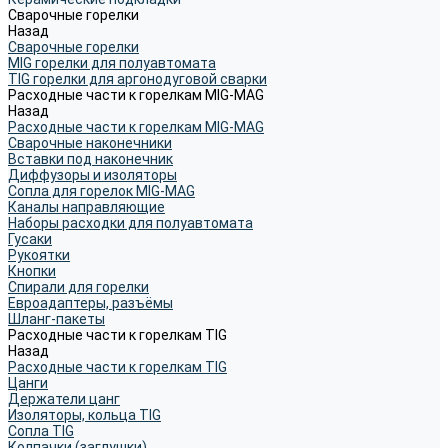
Сварочные горелки
Назад
Сварочные горелки
MIG горелки для полуавтомата
TIG горелки для аргонодуговой сварки
Расходные части к горелкам MIG-MAG
Назад
Расходные части к горелкам MIG-MAG
Сварочные наконечники
Вставки под наконечник
Диффузоры и изоляторы
Сопла для горелок MIG-MAG
Каналы направляющие
Наборы расходки для полуавтомата
Гусаки
Рукоятки
Кнопки
Спирали для горелки
Евроадаптеры, разъёмы
Шланг-пакеты
Расходные части к горелкам TIG
Назад
Расходные части к горелкам TIG
Цанги
Держатели цанг
Изоляторы, кольца TIG
Сопла TIG
Колпачки (заглушки)