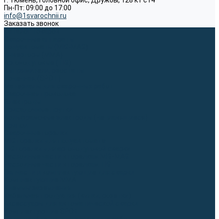
г. Тюмень, Головной офис, Дружбы, 128 к1 ст4
Пн-Пт: 09:00 до 17:00
info@1svarochnii.ru
Заказать звонок
Каталог товаров
Сварочные аппараты
Полуавтоматы (MIG-MAG)
Инверторы (MMA)
Аргонодуговые (TIG)
Выпрямители, реостаты
Точечная (SPOT)
Материалы для сварочных работ
Сварочная проволока
Электроды
Присадочные прутки
Вольфрамовые электроды (неплавящиеся)
Припои
Сварочные горелки
MIG горелки для полуавтомата
TIG горелки для аргонодуговой сварки
Расходные части к горелкам MIG-MAG
Расходные части к горелкам TIG
Запчасти и комплектующие для сварки
Комплектующие ММА
Клеммы заземления
Кабельная продукция (вилки, розетки)
Аксессуары для автоматической сварки
Комплектующие SPOT