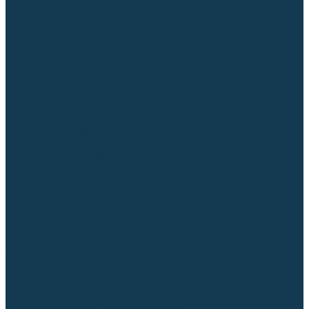
Торцовочные пилы
Пилы дисковые
Пусковые и зарядные устройства
Станки для заточки цепей
Станки сверлильные
Ленточнопильные станки
Стойки для инструмента
Измерительный инструмент
Рулетки
Линейки и угольники
Штангенциркули
Угломеры
Строительные уровни
Лазерные уровни
Лазерные дальномеры
Шаблоны сварщика
Разметка
Расходные материалы и оснастка
Абразивные материалы
Круги отрезные по металлу
Круги зачистные
Круги шлифовальные
Круги лепестковые торцевые
Доводочные круги
Валики шлифовальные
Фибровые диски и круги
Шлифовальные головки
Конволютные круги