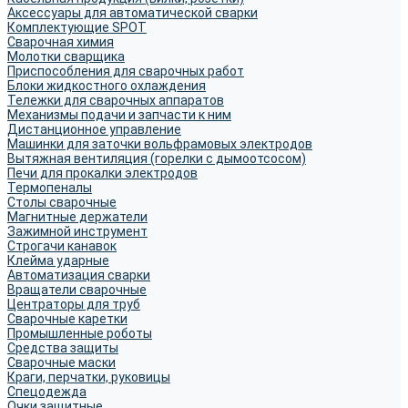
Аксессуары для автоматической сварки
Комплектующие SPOT
Сварочная химия
Молотки сварщика
Приспособления для сварочных работ
Блоки жидкостного охлаждения
Тележки для сварочных аппаратов
Механизмы подачи и запчасти к ним
Дистанционное управление
Машинки для заточки вольфрамовых электродов
Вытяжная вентиляция (горелки с дымоотсосом)
Печи для прокалки электродов
Термопеналы
Столы сварочные
Магнитные держатели
Зажимной инструмент
Строгачи канавок
Клейма ударные
Автоматизация сварки
Вращатели сварочные
Центраторы для труб
Сварочные каретки
Промышленные роботы
Средства защиты
Сварочные маски
Краги, перчатки, руковицы
Спецодежда
Очки защитные