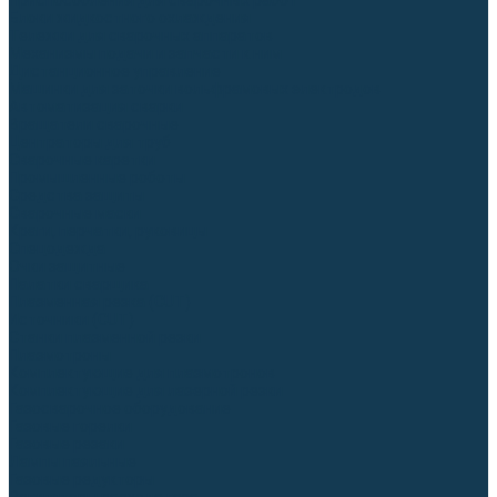
Приспособления для сварочных работ
Блоки жидкостного охлаждения
Тележки для сварочных аппаратов
Механизмы подачи и запчасти к ним
Дистанционное управление
Машинки для заточки вольфрамовых электродов
Автоматизация сварки
Вращатели сварочные
Центраторы для труб
Сварочные каретки
Промышленные роботы
Средства защиты
Сварочные маски
Краги, перчатки, руковицы
Спецодежда
Очки защитные
Палатки сварщика
Плазменная резка (CUT)
Источники (CUT)
Станки плазменной резки
Плазмотроны
Комплектующие для плазмотронов
Комплектующие для лазерной резки
Газосварочное оборудование
Газовые горелки
Газовые резаки
Лампы паяльные
Газовые редукторы