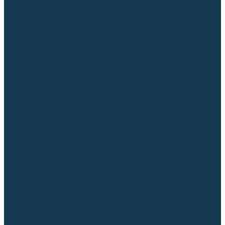
Регуляторы расхода газа
Строительное оборудование и инструмент
Генераторы (электростанции)
Пневмоинструмент
Аккумуляторный инструмент
Сетевой инструмент
Измерительный инструмент
Рулетки
Линейки и угольники
Штангенциркули
Угломеры
Строительные уровни
Расходные материалы и оснастка
Абразивные материалы
Корончатые сверла и штифты
Твёрдосплавные борфрезы
Щетки технические, щетки-крацовки
Резьбонарезной инструмент
Сварочные аппараты
Материалы для сварки
Плазменная резка (CUT)
Средства защиты
Газосварочное оборудование
...
Каталог товаров
Сварочные аппараты
Полуавтоматы (MIG-MAG)
Инверторы (MMA)