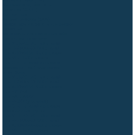
Аргонодуговые (TIG)
Выпрямители, реостаты
Точечная (SPOT)
Контактные
Автоматическая (SAW)
Генераторы и агрегаты для сварки
Лазерные
Материалы для сварочных работ
Сварочная проволока
Для УГЛЕРОДИСТЫХ сталей
Для НЕРЖАВЕЮЩИХ сталей
Для АЛЮМИНИЕВЫХ сплавов
Для МЕДНЫХ сплавов
Для СПЕЦ. сталей и сплавов
Самозащитная (порошковая)
Электроды
Для УГЛЕРОДИСТЫХ сталей
Для НЕРЖАВЕЮЩИХ сталей
Для АЛЮМИНИЕВЫХ сплавов
Для ЧУГУНА
Для НАПЛАВКИ
Для РЕЗКИ (угольные)
Для СПЕЦ. сталей и сплавов
Присадочные прутки
Для УГЛЕРОДИСТЫХ сталей
Для НЕРЖАВЕЮЩИХ сталей
Для АЛЮМИНИЕВЫХ сплавов
Для МЕДНЫХ сплавов