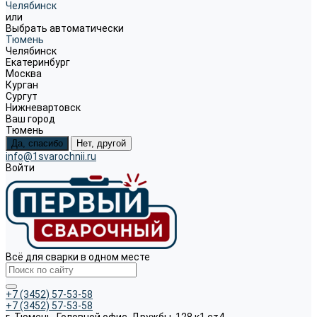
Челябинск
или
Выбрать автоматически
Тюмень
Челябинск
Екатеринбург
Москва
Курган
Сургут
Нижневартовск
Ваш город
Тюмень
Да, спасибо
Нет, другой
info@1svarochnii.ru
Войти
Всё для сварки в одном месте
+7 (3452) 57-53-58
+7 (3452) 57-53-58