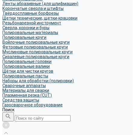
Ленты абразивные (для шлифмашин)
Корончатые сверла и штифты
Твёрдосплавные борфрезы
Щетки технические, щетки-крацовки
Резьбонарезной инструмент
Сверла, коронки и буры
Полировальные материалы
Полировальные круги
Войлочные полировальные круги
Фетровые полировальные круги
Муслиновые полировальные круги
Cизалевые полировальные круги
Полировальные головки
Полировальные валики
Щётки для чистки кругов
Полировальные пасты
Наборы для обработки (полировки)
Сварочные аппараты
Материалы для сварки
Плазменная резка (CUT)
Средства защиты
Газосварочное оборудование
Поиск