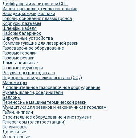
Диффузоры и завихрители CUT
Изоляторы, кольца уплотнительные
Насадки, кожухи, колпаки
Головы, основания плазмотронов
Корпусы, разъёмы
Шлейфы, кабеля
Наборы балеринок
Циркульные устройства
Комплектующие для лазерной резки
Газосварочное оборудование
Газовые горелки
Газовые резаки
Лампы паяльные
Газовые редукторы
Регуляторы расхода газа
Подогреватели углекислого газа (CO₂)
Манометры
Дополнительное газосварочное оборудование
Рукава, шланги, соединители
Баллоны
Переносные машины термической резки
Мундштуки для резаков и наконечники к горелкам
Гайки, ниппели
Строительное оборудование и инструмент
Генераторы (электростанции)
Бензиновые
Дизельные
Инверторные