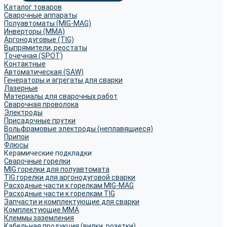
Каталог товаров
Сварочные аппараты
Полуавтоматы (MIG-MAG)
Инверторы (MMA)
Аргонодуговые (TIG)
Выпрямители, реостаты
Точечная (SPOT)
Контактные
Автоматическая (SAW)
Генераторы и агрегаты для сварки
Лазерные
Материалы для сварочных работ
Сварочная проволока
Электроды
Присадочные прутки
Вольфрамовые электроды (неплавящиеся)
Припои
Флюсы
Керамические подкладки
Сварочные горелки
MIG горелки для полуавтомата
TIG горелки для аргонодуговой сварки
Расходные части к горелкам MIG-MAG
Расходные части к горелкам TIG
Запчасти и комплектующие для сварки
Комплектующие ММА
Клеммы заземления
Кабельная продукция (вилки, розетки)