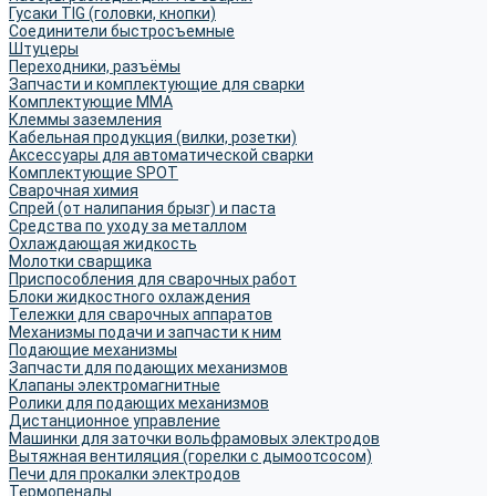
Гусаки TIG (головки, кнопки)
Соединители быстросъемные
Штуцеры
Переходники, разъёмы
Запчасти и комплектующие для сварки
Комплектующие ММА
Клеммы заземления
Кабельная продукция (вилки, розетки)
Аксессуары для автоматической сварки
Комплектующие SPOT
Сварочная химия
Спрей (от налипания брызг) и паста
Средства по уходу за металлом
Охлаждающая жидкость
Молотки сварщика
Приспособления для сварочных работ
Блоки жидкостного охлаждения
Тележки для сварочных аппаратов
Механизмы подачи и запчасти к ним
Подающие механизмы
Запчасти для подающих механизмов
Клапаны электромагнитные
Ролики для подающих механизмов
Дистанционное управление
Машинки для заточки вольфрамовых электродов
Вытяжная вентиляция (горелки с дымоотсосом)
Печи для прокалки электродов
Термопеналы