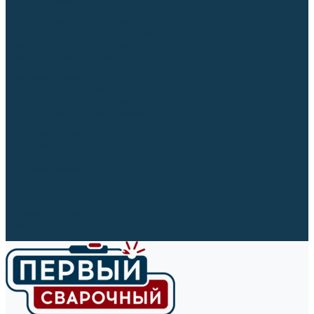
Ленты абразивные (для шлифмашин)
Корончатые сверла и штифты
Твёрдосплавные борфрезы
Щетки технические, щетки-крацовки
Резьбонарезной инструмент
Сверла, коронки и буры
Полировальные материалы
Полировальные круги
Войлочные полировальные круги
Фетровые полировальные круги
Муслиновые полировальные круги
Cизалевые полировальные круги
Полировальные головки
Полировальные валики
Щётки для чистки кругов
Полировальные пасты
Наборы для обработки (полировки)
Сварочные аппараты
Материалы для сварки
Плазменная резка (CUT)
Средства защиты
Газосварочное оборудование