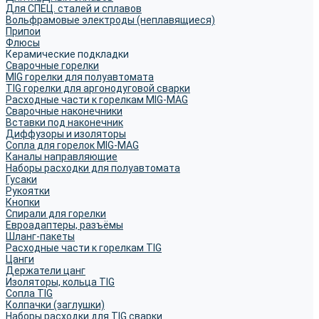
Для СПЕЦ. сталей и сплавов
Вольфрамовые электроды (неплавящиеся)
Припои
Флюсы
Керамические подкладки
Сварочные горелки
MIG горелки для полуавтомата
TIG горелки для аргонодуговой сварки
Расходные части к горелкам MIG-MAG
Сварочные наконечники
Вставки под наконечник
Диффузоры и изоляторы
Сопла для горелок MIG-MAG
Каналы направляющие
Наборы расходки для полуавтомата
Гусаки
Рукоятки
Кнопки
Спирали для горелки
Евроадаптеры, разъёмы
Шланг-пакеты
Расходные части к горелкам TIG
Цанги
Держатели цанг
Изоляторы, кольца TIG
Сопла TIG
Колпачки (заглушки)
Наборы расходки для TIG сварки