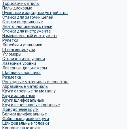
Торцовочные пилы
Пилы дисковые
Пусковые и зарядные устройства
Станки для заточки цепей
Станки сверлильные
Ленточнопильные станки
Стойки для инструмента
Измерительный инструмент
Рулетки
Линейки и угольники
Штангенциркули
Угломеры
Строительные уровни
Лазерные уровни
Лазерные дальномеры
Шаблоны сварщика
Разметка
Расходные материалы и оснастка
Абразивные материалы
Круги отрезные по металлу
Круги зачистные
Круги шлифовальные
Круги лепестковые торцевые
Доводочные круги
Валики шлифовальные
Фибровые диски и круги
Шлифовальные головки
Конволютные круги