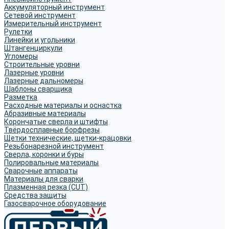
Аккумуляторный инструмент
Сетевой инструмент
Измерительный инструмент
Рулетки
Линейки и угольники
Штангенциркули
Угломеры
Строительные уровни
Лазерные уровни
Лазерные дальномеры
Шаблоны сварщика
Разметка
Расходные материалы и оснастка
Абразивные материалы
Корончатые сверла и штифты
Твёрдосплавные борфрезы
Щетки технические, щетки-крацовки
Резьбонарезной инструмент
Сверла, коронки и буры
Полировальные материалы
Сварочные аппараты
Материалы для сварки
Плазменная резка (CUT)
Средства защиты
Газосварочное оборудование