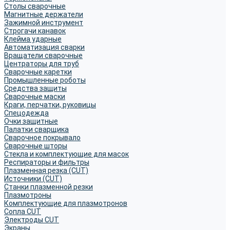
Столы сварочные
Магнитные держатели
Зажимной инструмент
Строгачи канавок
Клейма ударные
Автоматизация сварки
Вращатели сварочные
Центраторы для труб
Сварочные каретки
Промышленные роботы
Средства защиты
Сварочные маски
Краги, перчатки, руковицы
Спецодежда
Очки защитные
Палатки сварщика
Сварочное покрывало
Сварочные шторы
Стекла и комплектующие для масок
Респираторы и фильтры
Плазменная резка (CUT)
Источники (CUT)
Станки плазменной резки
Плазмотроны
Комплектующие для плазмотронов
Сопла CUT
Электроды CUT
Экраны