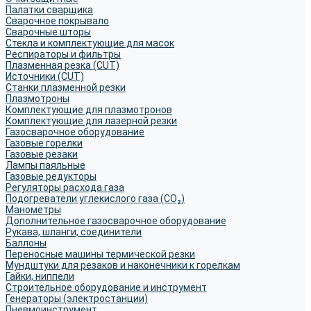
Палатки сварщика
Сварочное покрывало
Сварочные шторы
Стекла и комплектующие для масок
Респираторы и фильтры
Плазменная резка (CUT)
Источники (CUT)
Станки плазменной резки
Плазмотроны
Комплектующие для плазмотронов
Комплектующие для лазерной резки
Газосварочное оборудование
Газовые горелки
Газовые резаки
Лампы паяльные
Газовые редукторы
Регуляторы расхода газа
Подогреватели углекислого газа (CO₂)
Манометры
Дополнительное газосварочное оборудование
Рукава, шланги, соединители
Баллоны
Переносные машины термической резки
Мундштуки для резаков и наконечники к горелкам
Гайки, ниппели
Строительное оборудование и инструмент
Генераторы (электростанции)
Пневмоинструмент