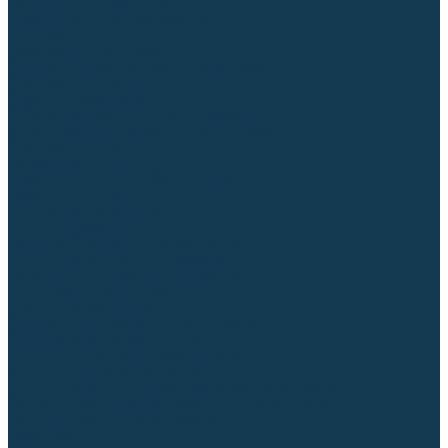
Гусаки TIG (головки, кнопки)
Соединители быстросъемные
Штуцеры
Переходники, разъёмы
Запчасти и комплектующие для сварки
Комплектующие ММА
Клеммы заземления
Кабельная продукция (вилки, розетки)
Аксессуары для автоматической сварки
Комплектующие SPOT
Сварочная химия
Спрей (от налипания брызг) и паста
Средства по уходу за металлом
Охлаждающая жидкость
Молотки сварщика
Приспособления для сварочных работ
Блоки жидкостного охлаждения
Тележки для сварочных аппаратов
Механизмы подачи и запчасти к ним
Подающие механизмы
Запчасти для подающих механизмов
Клапаны электромагнитные
Ролики для подающих механизмов
Дистанционное управление
Машинки для заточки вольфрамовых электродов
Вытяжная вентиляция (горелки с дымоотсосом)
Печи для прокалки электродов
Термопеналы