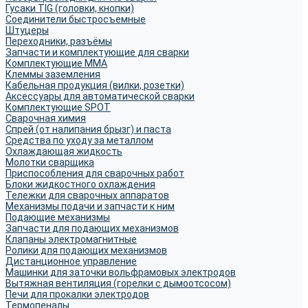
Гусаки TIG (головки, кнопки)
Соединители быстросъемные
Штуцеры
Переходники, разъёмы
Запчасти и комплектующие для сварки
Комплектующие ММА
Клеммы заземления
Кабельная продукция (вилки, розетки)
Аксессуары для автоматической сварки
Комплектующие SPOT
Сварочная химия
Спрей (от налипания брызг) и паста
Средства по уходу за металлом
Охлаждающая жидкость
Молотки сварщика
Приспособления для сварочных работ
Блоки жидкостного охлаждения
Тележки для сварочных аппаратов
Механизмы подачи и запчасти к ним
Подающие механизмы
Запчасти для подающих механизмов
Клапаны электромагнитные
Ролики для подающих механизмов
Дистанционное управление
Машинки для заточки вольфрамовых электродов
Вытяжная вентиляция (горелки с дымоотсосом)
Печи для прокалки электродов
Термопеналы