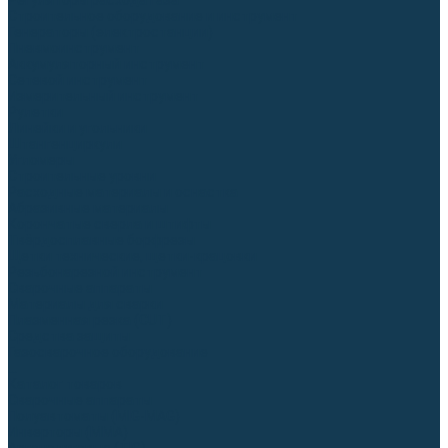
Регуляторы расхода газа
Строительное оборудование и инструмент
Генераторы (электростанции)
Пневмоинструмент
Аккумуляторный инструмент
Сетевой инструмент
Измерительный инструмент
Рулетки
Линейки и угольники
Штангенциркули
Угломеры
Строительные уровни
Расходные материалы и оснастка
Абразивные материалы
Корончатые сверла и штифты
Твёрдосплавные борфрезы
Щетки технические, щетки-крацовки
Резьбонарезной инструмент
Сварочные аппараты
Материалы для сварки
Плазменная резка (CUT)
Средства защиты
Газосварочное оборудование
...
Каталог товаров
Сварочные аппараты
Полуавтоматы (MIG-MAG)
Инверторы (MMA)