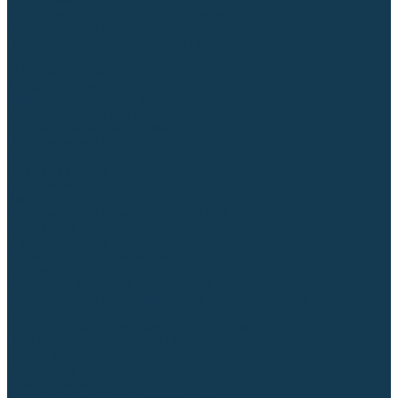
Диффузоры и завихрители CUT
Изоляторы, кольца уплотнительные
Насадки, кожухи, колпаки
Головы, основания плазмотронов
Корпусы, разъёмы
Шлейфы, кабеля
Наборы балеринок
Циркульные устройства
Комплектующие для лазерной резки
Газосварочное оборудование
Газовые горелки
Газовые резаки
Лампы паяльные
Газовые редукторы
Регуляторы расхода газа
Подогреватели углекислого газа (CO₂)
Манометры
Дополнительное газосварочное оборудование
Рукава, шланги, соединители
Баллоны
Переносные машины термической резки
Мундштуки для резаков и наконечники к горелкам
Гайки, ниппели
Строительное оборудование и инструмент
Генераторы (электростанции)
Бензиновые
Дизельные
Инверторные