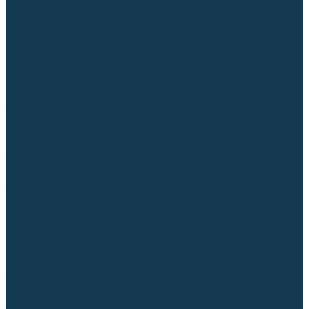
Столы сварочные
Магнитные держатели
Зажимной инструмент
Строгачи канавок
Клейма ударные
Автоматизация сварки
Вращатели сварочные
Центраторы для труб
Сварочные каретки
Промышленные роботы
Средства защиты
Сварочные маски
Краги, перчатки, руковицы
Спецодежда
Очки защитные
Палатки сварщика
Сварочное покрывало
Сварочные шторы
Стекла и комплектующие для масок
Респираторы и фильтры
Плазменная резка (CUT)
Источники (CUT)
Станки плазменной резки
Плазмотроны
Комплектующие для плазмотронов
Сопла CUT
Электроды CUT
Экраны