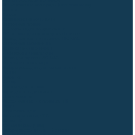
Для СПЕЦ. сталей и сплавов
Вольфрамовые электроды (неплавящиеся)
Припои
Флюсы
Керамические подкладки
Сварочные горелки
MIG горелки для полуавтомата
TIG горелки для аргонодуговой сварки
Расходные части к горелкам MIG-MAG
Сварочные наконечники
Вставки под наконечник
Диффузоры и изоляторы
Сопла для горелок MIG-MAG
Каналы направляющие
Наборы расходки для полуавтомата
Гусаки
Рукоятки
Кнопки
Спирали для горелки
Евроадаптеры, разъёмы
Шланг-пакеты
Расходные части к горелкам TIG
Цанги
Держатели цанг
Изоляторы, кольца TIG
Сопла TIG
Колпачки (заглушки)
Наборы расходки для TIG сварки