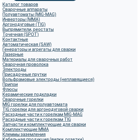
Каталог товаров
Сварочные аппараты
Полуавтоматы (MIG-MAG)
Инверторы (MMA)
Аргонодуговые (TIG)
Выпрямители, реостаты
Точечная (SPOT)
Контактные
Автоматическая (SAW)
Генераторы и агрегаты для сварки
Лазерные
Материалы для сварочных работ
Сварочная проволока
Электроды
Присадочные прутки
Вольфрамовые электроды (неплавящиеся)
Припои
Флюсы
Керамические подкладки
Сварочные горелки
MIG горелки для полуавтомата
TIG горелки для аргонодуговой сварки
Расходные части к горелкам MIG-MAG
Расходные части к горелкам TIG
Запчасти и комплектующие для сварки
Комплектующие ММА
Клеммы заземления
Кабельная продукция (вилки, розетки)