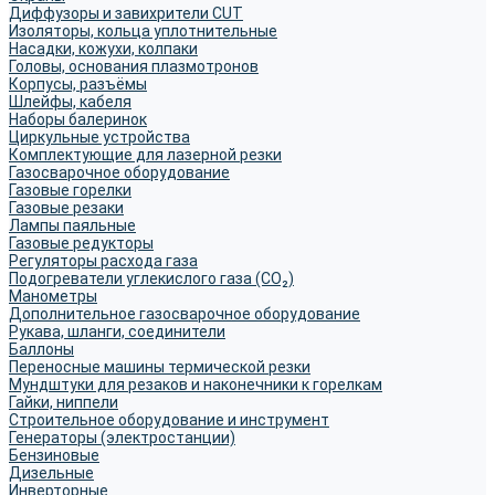
Диффузоры и завихрители CUT
Изоляторы, кольца уплотнительные
Насадки, кожухи, колпаки
Головы, основания плазмотронов
Корпусы, разъёмы
Шлейфы, кабеля
Наборы балеринок
Циркульные устройства
Комплектующие для лазерной резки
Газосварочное оборудование
Газовые горелки
Газовые резаки
Лампы паяльные
Газовые редукторы
Регуляторы расхода газа
Подогреватели углекислого газа (CO₂)
Манометры
Дополнительное газосварочное оборудование
Рукава, шланги, соединители
Баллоны
Переносные машины термической резки
Мундштуки для резаков и наконечники к горелкам
Гайки, ниппели
Строительное оборудование и инструмент
Генераторы (электростанции)
Бензиновые
Дизельные
Инверторные