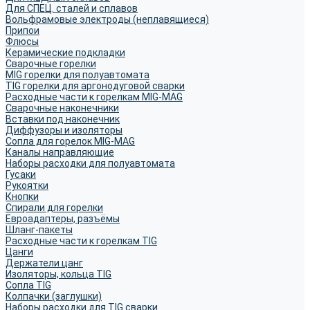
Для СПЕЦ. сталей и сплавов
Вольфрамовые электроды (неплавящиеся)
Припои
Флюсы
Керамические подкладки
Сварочные горелки
MIG горелки для полуавтомата
TIG горелки для аргонодуговой сварки
Расходные части к горелкам MIG-MAG
Сварочные наконечники
Вставки под наконечник
Диффузоры и изоляторы
Сопла для горелок MIG-MAG
Каналы направляющие
Наборы расходки для полуавтомата
Гусаки
Рукоятки
Кнопки
Спирали для горелки
Евроадаптеры, разъёмы
Шланг-пакеты
Расходные части к горелкам TIG
Цанги
Держатели цанг
Изоляторы, кольца TIG
Сопла TIG
Колпачки (заглушки)
Наборы расходки для TIG сварки