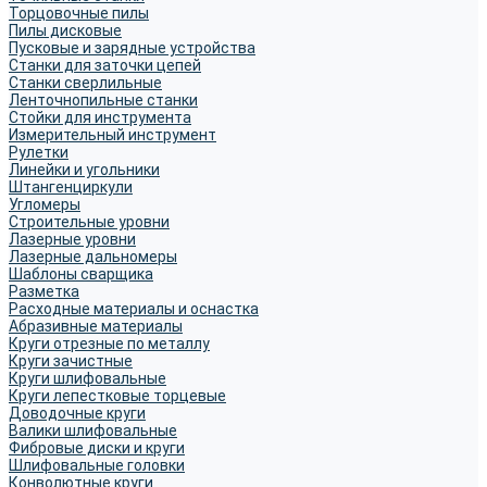
Торцовочные пилы
Пилы дисковые
Пусковые и зарядные устройства
Станки для заточки цепей
Станки сверлильные
Ленточнопильные станки
Стойки для инструмента
Измерительный инструмент
Рулетки
Линейки и угольники
Штангенциркули
Угломеры
Строительные уровни
Лазерные уровни
Лазерные дальномеры
Шаблоны сварщика
Разметка
Расходные материалы и оснастка
Абразивные материалы
Круги отрезные по металлу
Круги зачистные
Круги шлифовальные
Круги лепестковые торцевые
Доводочные круги
Валики шлифовальные
Фибровые диски и круги
Шлифовальные головки
Конволютные круги