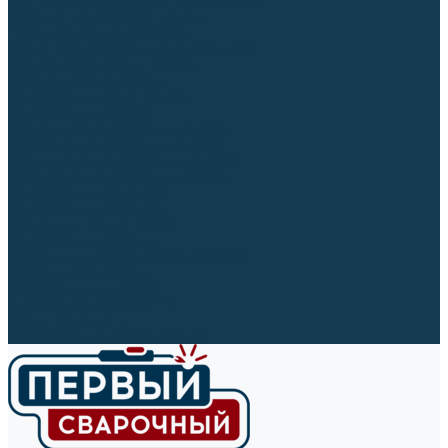
Ленты абразивные (для шлифмашин)
Корончатые сверла и штифты
Твёрдосплавные борфрезы
Щетки технические, щетки-крацовки
Резьбонарезной инструмент
Сверла, коронки и буры
Полировальные материалы
Полировальные круги
Войлочные полировальные круги
Фетровые полировальные круги
Муслиновые полировальные круги
Cизалевые полировальные круги
Полировальные головки
Полировальные валики
Щётки для чистки кругов
Полировальные пасты
Наборы для обработки (полировки)
Сварочные аппараты
Материалы для сварки
Плазменная резка (CUT)
Средства защиты
Газосварочное оборудование