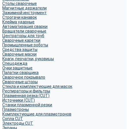
Столы сварочные
Магнитные держатели
Зажимной инструмент
Строгачи канавок
Клейма ударные
Автоматизация сварки
Вращатели сварочные
Центраторы для труб
Сварочные каретки
Промышленные роботы
Средства защиты
Сварочные маски
Краги, перчатки, руковицы
Спецодежда
Очки защитные
Палатки сварщика
Сварочное покрывало
Сварочные шторы
Стекла и комплектующие для масок
Респираторы и фильтры
Плазменная резка (CUT)
Источники (CUT)
Станки плазменной резки
Плазмотроны
Комплектующие для плазмотронов
Сопла CUT
Электроды CUT
Экраны