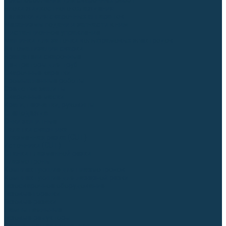
Приспособления для сварочных работ
Блоки жидкостного охлаждения
Тележки для сварочных аппаратов
Механизмы подачи и запчасти к ним
Дистанционное управление
Машинки для заточки вольфрамовых электродов
Автоматизация сварки
Вращатели сварочные
Центраторы для труб
Сварочные каретки
Промышленные роботы
Средства защиты
Сварочные маски
Краги, перчатки, руковицы
Спецодежда
Очки защитные
Палатки сварщика
Плазменная резка (CUT)
Источники (CUT)
Станки плазменной резки
Плазмотроны
Комплектующие для плазмотронов
Комплектующие для лазерной резки
Газосварочное оборудование
Газовые горелки
Газовые резаки
Лампы паяльные
Газовые редукторы