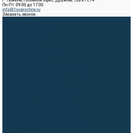
г. Тюмень, Головной офис, Дружбы, 128 к1 ст4
Пн-Пт: 09:00 до 17:00
info@1svarochnii.ru
Заказать звонок
Каталог товаров
Сварочные аппараты
Полуавтоматы (MIG-MAG)
Инверторы (MMA)
Аргонодуговые (TIG)
Выпрямители, реостаты
Точечная (SPOT)
Материалы для сварочных работ
Сварочная проволока
Электроды
Присадочные прутки
Вольфрамовые электроды (неплавящиеся)
Припои
Сварочные горелки
MIG горелки для полуавтомата
TIG горелки для аргонодуговой сварки
Расходные части к горелкам MIG-MAG
Расходные части к горелкам TIG
Запчасти и комплектующие для сварки
Комплектующие ММА
Клеммы заземления
Кабельная продукция (вилки, розетки)
Аксессуары для автоматической сварки
Комплектующие SPOT