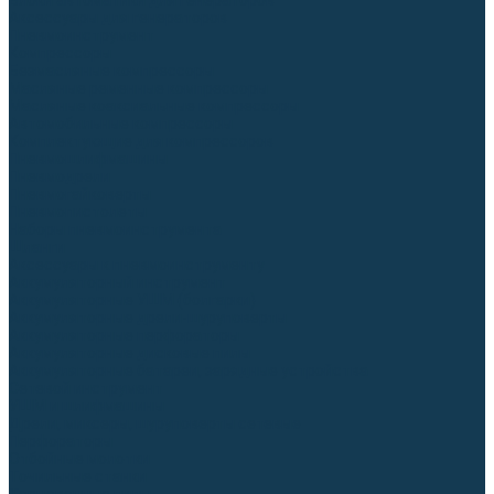
Блоки автоматики для генераторов
Аксессуары для генераторов
Пневмоинструмент
Компрессоры
Безмасляные компрессоры
Масляные ременные компрессоры
Масляные коаксиальные компрессоры
Автомобильные компрессоры
Комплектующие для компрессоров
Пневмошлифмашины
Пневмодрели
Пневмогайковерты
Пневмопистолеты
Наборы пневмоинструмента
Шланги
Аксессуары к пневмоинструменту
Аккумуляторный инструмент
Аккумуляторные УШМ (болгарки)
Аккумуляторные дрели-шуруповерты
Аккумуляторные перфораторы
Аккумуляторные дисковые пилы
Аккумуляторные батареи, зарядные устройства
Сетевой инструмент
УШМ и шлифмашины
Дрели, миксеры, шуруповерты сетевые
Перфораторы
Отбойные молотки
Точильные станки