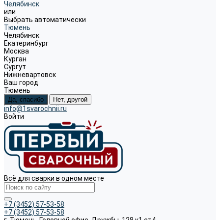
Челябинск
или
Выбрать автоматически
Тюмень
Челябинск
Екатеринбург
Москва
Курган
Сургут
Нижневартовск
Ваш город
Тюмень
Да, спасибо
Нет, другой
info@1svarochnii.ru
Войти
Всё для сварки в одном месте
+7 (3452) 57-53-58
+7 (3452) 57-53-58