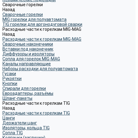
Сварочные горелки
Назад
Сварочные горелки
MIG горелки для полуавтомата
TIG горелки для аргонодуговой сварки
Расходные части к горелкам MIG-MAG
Назад
Расходные части к горелкам MIG-MAG
Сварочные наконечники
Вставки под наконечник
Диффузоры и изоляторы
Сопла для горелок MIG-MAG
Каналы направляющие
Наборы расходки для полуавтомата
Гусаки
Рукоятки
Кнопки
Спирали для горелки
Евроадаптеры, разъёмы
Шланг-пакеты
Расходные части к горелкам TIG
Назад
Расходные части к горелкам TIG
Цанги
Держатели цанг
Изоляторы, кольца TIG
Сопла TIG
Колпачки (заглушки)