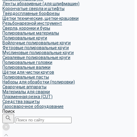
Ленты абразивные (для шлифмашин)
Корончатые сверла и штифты
Твёрдосплавные борфрезы
Щетки технические, щетки-крацовки
Резьбонарезной инструмент
Сверла, коронки и буры
Полировальные материалы
Полировальные круги
Войлочные полировальные круги
Фетровые полировальные круги
Муслиновые полировальные круги
Cизалевые полировальные круги
Полировальные головки
Полировальные валики
Щётки для чистки кругов
Полировальные пасты
Наборы для обработки (полировки)
Сварочные аппараты
Материалы для сварки
Плазменная резка (CUT)
Средства защиты
Газосварочное оборудование
Поиск