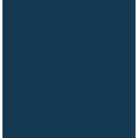
Торцовочные пилы
Пилы дисковые
Пусковые и зарядные устройства
Станки для заточки цепей
Станки сверлильные
Ленточнопильные станки
Стойки для инструмента
Измерительный инструмент
Рулетки
Линейки и угольники
Штангенциркули
Угломеры
Строительные уровни
Лазерные уровни
Лазерные дальномеры
Шаблоны сварщика
Разметка
Расходные материалы и оснастка
Абразивные материалы
Круги отрезные по металлу
Круги зачистные
Круги шлифовальные
Круги лепестковые торцевые
Доводочные круги
Валики шлифовальные
Фибровые диски и круги
Шлифовальные головки
Конволютные круги