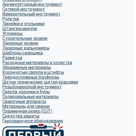
Аккумуляторный инструмент
Сетевой инструмент
Измерительный инструмент
Рулетки
Линейки и угольники
Штангенциркули
Угломеры
Строительные уровни
Лазерные уровни
Лазерные дальномеры
Шаблоны сварщика
Разметка
Расходные материалы и оснастка
Абразивные материалы
Корончатые сверла и штифты
Твёрдосплавные борфрезы
Щетки технические, щетки-крацовки
Резьбонарезной инструмент
Сверла, коронки и буры
Полировальные материалы
Сварочные аппараты
Материалы для сварки
Плазменная резка (CUT)
Средства защиты
Газосварочное оборудование