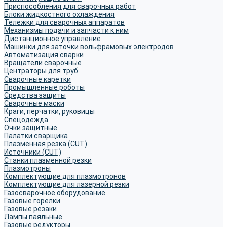
Приспособления для сварочных работ
Блоки жидкостного охлаждения
Тележки для сварочных аппаратов
Механизмы подачи и запчасти к ним
Дистанционное управление
Машинки для заточки вольфрамовых электродов
Автоматизация сварки
Вращатели сварочные
Центраторы для труб
Сварочные каретки
Промышленные роботы
Средства защиты
Сварочные маски
Краги, перчатки, руковицы
Спецодежда
Очки защитные
Палатки сварщика
Плазменная резка (CUT)
Источники (CUT)
Станки плазменной резки
Плазмотроны
Комплектующие для плазмотронов
Комплектующие для лазерной резки
Газосварочное оборудование
Газовые горелки
Газовые резаки
Лампы паяльные
Газовые редукторы