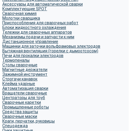
Аксессуары для автоматической сварки
Комплектующие SPOT
Сварочная химия
Молотки сварщика
Приспособления для сварочных работ
Блоки жидкостного охлаждения
Тележки для сварочных аппаратов
Механизмы подачи и запчасти к ним
Дистанционное управление
Машинки для заточки вольфрамовых электродов
Вытяжная вентиляция (горелки с дымоотсосом)
Печи для прокалки электродов
Термопеналы
Столы сварочные
Магнитные держатели
Зажимной инструмент
Строгачи канавок
Клейма ударные
Автоматизация сварки
Вращатели сварочные
Центраторы для труб
Сварочные каретки
Промышленные роботы
Средства защиты
Сварочные маски
Краги, перчатки, руковицы
Спецодежда
Очки защитные