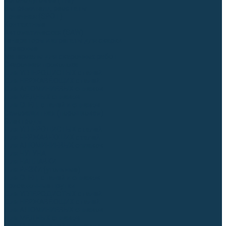
Аргонодуговые (TIG)
Выпрямители, реостаты
Точечная (SPOT)
Контактные
Автоматическая (SAW)
Генераторы и агрегаты для сварки
Лазерные
Материалы для сварочных работ
Сварочная проволока
Для УГЛЕРОДИСТЫХ сталей
Для НЕРЖАВЕЮЩИХ сталей
Для АЛЮМИНИЕВЫХ сплавов
Для МЕДНЫХ сплавов
Для СПЕЦ. сталей и сплавов
Самозащитная (порошковая)
Электроды
Для УГЛЕРОДИСТЫХ сталей
Для НЕРЖАВЕЮЩИХ сталей
Для АЛЮМИНИЕВЫХ сплавов
Для ЧУГУНА
Для НАПЛАВКИ
Для РЕЗКИ (угольные)
Для СПЕЦ. сталей и сплавов
Присадочные прутки
Для УГЛЕРОДИСТЫХ сталей
Для НЕРЖАВЕЮЩИХ сталей
Для АЛЮМИНИЕВЫХ сплавов
Для МЕДНЫХ сплавов