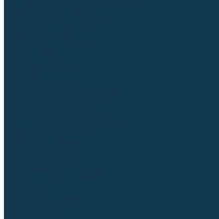
Регуляторы расхода газа
Строительное оборудование и инструмент
Генераторы (электростанции)
Пневмоинструмент
Аккумуляторный инструмент
Сетевой инструмент
Измерительный инструмент
Рулетки
Линейки и угольники
Штангенциркули
Угломеры
Строительные уровни
Расходные материалы и оснастка
Абразивные материалы
Корончатые сверла и штифты
Твёрдосплавные борфрезы
Щетки технические, щетки-крацовки
Резьбонарезной инструмент
Сварочные аппараты
Материалы для сварки
Плазменная резка (CUT)
Средства защиты
Газосварочное оборудование
...
Каталог товаров
Сварочные аппараты
Полуавтоматы (MIG-MAG)
Инверторы (MMA)