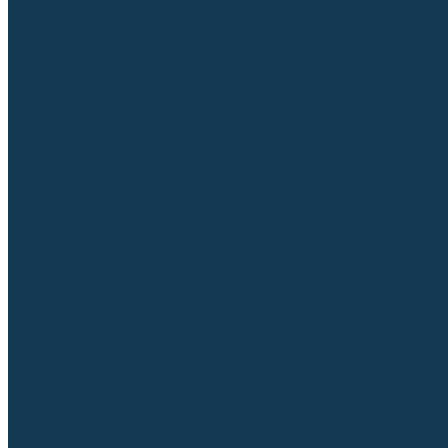
Аргонодуговые (TIG)
Выпрямители, реостаты
Точечная (SPOT)
Контактные
Автоматическая (SAW)
Генераторы и агрегаты для сварки
Лазерные
Материалы для сварочных работ
Сварочная проволока
Для УГЛЕРОДИСТЫХ сталей
Для НЕРЖАВЕЮЩИХ сталей
Для АЛЮМИНИЕВЫХ сплавов
Для МЕДНЫХ сплавов
Для СПЕЦ. сталей и сплавов
Самозащитная (порошковая)
Электроды
Для УГЛЕРОДИСТЫХ сталей
Для НЕРЖАВЕЮЩИХ сталей
Для АЛЮМИНИЕВЫХ сплавов
Для ЧУГУНА
Для НАПЛАВКИ
Для РЕЗКИ (угольные)
Для СПЕЦ. сталей и сплавов
Присадочные прутки
Для УГЛЕРОДИСТЫХ сталей
Для НЕРЖАВЕЮЩИХ сталей
Для АЛЮМИНИЕВЫХ сплавов
Для МЕДНЫХ сплавов