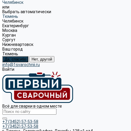
Челябинск
или
Выбрать автоматически
Тюмень
Челябинск
Екатеринбург
Москва
Курган
Сургут
Нижневартовск
Ваш город
Тюмень
Да, спасибо
Нет, другой
info@1svarochnii.ru
Войти
Всё для сварки в одном месте
+7 (3452) 57-53-58
+7 (3452) 57-53-58