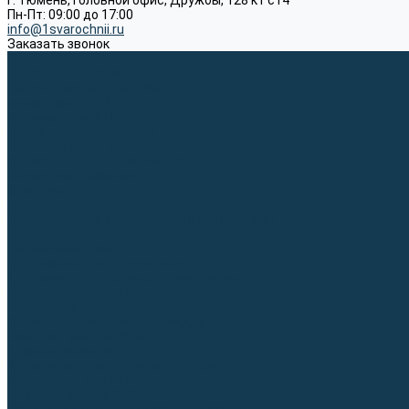
г. Тюмень, Головной офис, Дружбы, 128 к1 ст4
Пн-Пт: 09:00 до 17:00
info@1svarochnii.ru
Заказать звонок
Каталог товаров
Сварочные аппараты
Полуавтоматы (MIG-MAG)
Инверторы (MMA)
Аргонодуговые (TIG)
Выпрямители, реостаты
Точечная (SPOT)
Материалы для сварочных работ
Сварочная проволока
Электроды
Присадочные прутки
Вольфрамовые электроды (неплавящиеся)
Припои
Сварочные горелки
MIG горелки для полуавтомата
TIG горелки для аргонодуговой сварки
Расходные части к горелкам MIG-MAG
Расходные части к горелкам TIG
Запчасти и комплектующие для сварки
Комплектующие ММА
Клеммы заземления
Кабельная продукция (вилки, розетки)
Аксессуары для автоматической сварки
Комплектующие SPOT