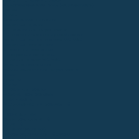
Для СПЕЦ. сталей и сплавов
Вольфрамовые электроды (неплавящиеся)
Припои
Флюсы
Керамические подкладки
Сварочные горелки
MIG горелки для полуавтомата
TIG горелки для аргонодуговой сварки
Расходные части к горелкам MIG-MAG
Сварочные наконечники
Вставки под наконечник
Диффузоры и изоляторы
Сопла для горелок MIG-MAG
Каналы направляющие
Наборы расходки для полуавтомата
Гусаки
Рукоятки
Кнопки
Спирали для горелки
Евроадаптеры, разъёмы
Шланг-пакеты
Расходные части к горелкам TIG
Цанги
Держатели цанг
Изоляторы, кольца TIG
Сопла TIG
Колпачки (заглушки)
Наборы расходки для TIG сварки