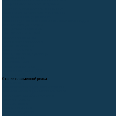
Приспособления для сварочных работ
Блоки жидкостного охлаждения
Тележки для сварочных аппаратов
Механизмы подачи и запчасти к ним
Дистанционное управление
Машинки для заточки вольфрамовых электродов
Автоматизация сварки
Вращатели сварочные
Центраторы для труб
Сварочные каретки
Промышленные роботы
Средства защиты
Сварочные маски
Краги, перчатки, руковицы
Спецодежда
Очки защитные
Палатки сварщика
Плазменная резка (CUT)
Источники (CUT)
Станки плазменной резки
Плазмотроны
Комплектующие для плазмотронов
Комплектующие для лазерной резки
Газосварочное оборудование
Газовые горелки
Газовые резаки
Лампы паяльные
Газовые редукторы