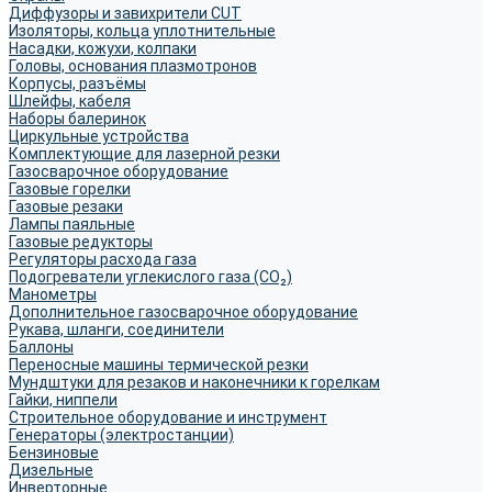
Диффузоры и завихрители CUT
Изоляторы, кольца уплотнительные
Насадки, кожухи, колпаки
Головы, основания плазмотронов
Корпусы, разъёмы
Шлейфы, кабеля
Наборы балеринок
Циркульные устройства
Комплектующие для лазерной резки
Газосварочное оборудование
Газовые горелки
Газовые резаки
Лампы паяльные
Газовые редукторы
Регуляторы расхода газа
Подогреватели углекислого газа (CO₂)
Манометры
Дополнительное газосварочное оборудование
Рукава, шланги, соединители
Баллоны
Переносные машины термической резки
Мундштуки для резаков и наконечники к горелкам
Гайки, ниппели
Строительное оборудование и инструмент
Генераторы (электростанции)
Бензиновые
Дизельные
Инверторные