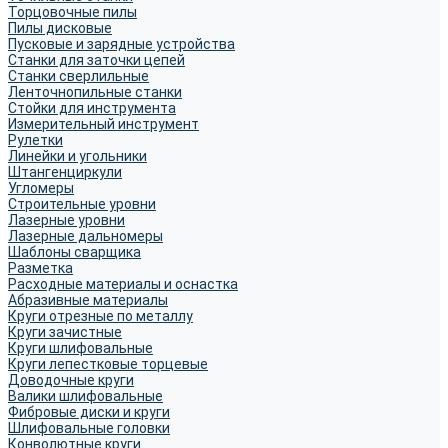
Торцовочные пилы
Пилы дисковые
Пусковые и зарядные устройства
Станки для заточки цепей
Станки сверлильные
Ленточнопильные станки
Стойки для инструмента
Измерительный инструмент
Рулетки
Линейки и угольники
Штангенциркули
Угломеры
Строительные уровни
Лазерные уровни
Лазерные дальномеры
Шаблоны сварщика
Разметка
Расходные материалы и оснастка
Абразивные материалы
Круги отрезные по металлу
Круги зачистные
Круги шлифовальные
Круги лепестковые торцевые
Доводочные круги
Валики шлифовальные
Фибровые диски и круги
Шлифовальные головки
Конволютные круги