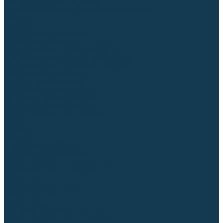
Для СПЕЦ. сталей и сплавов
Вольфрамовые электроды (неплавящиеся)
Припои
Флюсы
Керамические подкладки
Сварочные горелки
MIG горелки для полуавтомата
TIG горелки для аргонодуговой сварки
Расходные части к горелкам MIG-MAG
Сварочные наконечники
Вставки под наконечник
Диффузоры и изоляторы
Сопла для горелок MIG-MAG
Каналы направляющие
Наборы расходки для полуавтомата
Гусаки
Рукоятки
Кнопки
Спирали для горелки
Евроадаптеры, разъёмы
Шланг-пакеты
Расходные части к горелкам TIG
Цанги
Держатели цанг
Изоляторы, кольца TIG
Сопла TIG
Колпачки (заглушки)
Наборы расходки для TIG сварки