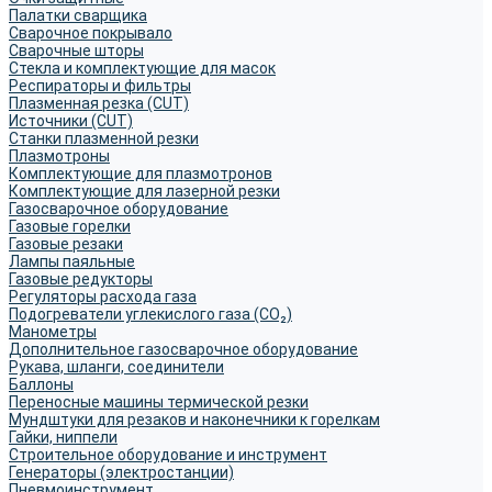
Палатки сварщика
Сварочное покрывало
Сварочные шторы
Стекла и комплектующие для масок
Респираторы и фильтры
Плазменная резка (CUT)
Источники (CUT)
Станки плазменной резки
Плазмотроны
Комплектующие для плазмотронов
Комплектующие для лазерной резки
Газосварочное оборудование
Газовые горелки
Газовые резаки
Лампы паяльные
Газовые редукторы
Регуляторы расхода газа
Подогреватели углекислого газа (CO₂)
Манометры
Дополнительное газосварочное оборудование
Рукава, шланги, соединители
Баллоны
Переносные машины термической резки
Мундштуки для резаков и наконечники к горелкам
Гайки, ниппели
Строительное оборудование и инструмент
Генераторы (электростанции)
Пневмоинструмент