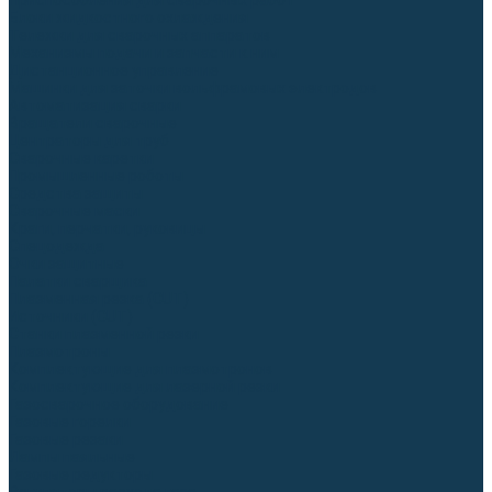
Приспособления для сварочных работ
Блоки жидкостного охлаждения
Тележки для сварочных аппаратов
Механизмы подачи и запчасти к ним
Дистанционное управление
Машинки для заточки вольфрамовых электродов
Автоматизация сварки
Вращатели сварочные
Центраторы для труб
Сварочные каретки
Промышленные роботы
Средства защиты
Сварочные маски
Краги, перчатки, руковицы
Спецодежда
Очки защитные
Палатки сварщика
Плазменная резка (CUT)
Источники (CUT)
Станки плазменной резки
Плазмотроны
Комплектующие для плазмотронов
Комплектующие для лазерной резки
Газосварочное оборудование
Газовые горелки
Газовые резаки
Лампы паяльные
Газовые редукторы