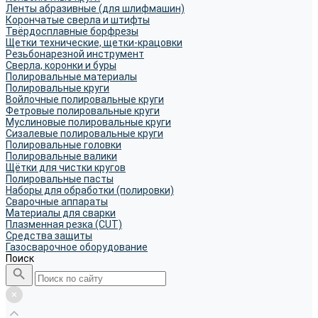
Ленты абразивные (для шлифмашин)
Корончатые сверла и штифты
Твёрдосплавные борфрезы
Щетки технические, щетки-крацовки
Резьбонарезной инструмент
Сверла, коронки и буры
Полировальные материалы
Полировальные круги
Войлочные полировальные круги
Фетровые полировальные круги
Муслиновые полировальные круги
Cизалевые полировальные круги
Полировальные головки
Полировальные валики
Щётки для чистки кругов
Полировальные пасты
Наборы для обработки (полировки)
Сварочные аппараты
Материалы для сварки
Плазменная резка (CUT)
Средства защиты
Газосварочное оборудование
Поиск