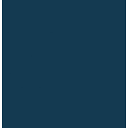
Торцовочные пилы
Пилы дисковые
Пусковые и зарядные устройства
Станки для заточки цепей
Станки сверлильные
Ленточнопильные станки
Стойки для инструмента
Измерительный инструмент
Рулетки
Линейки и угольники
Штангенциркули
Угломеры
Строительные уровни
Лазерные уровни
Лазерные дальномеры
Шаблоны сварщика
Разметка
Расходные материалы и оснастка
Абразивные материалы
Круги отрезные по металлу
Круги зачистные
Круги шлифовальные
Круги лепестковые торцевые
Доводочные круги
Валики шлифовальные
Фибровые диски и круги
Шлифовальные головки
Конволютные круги