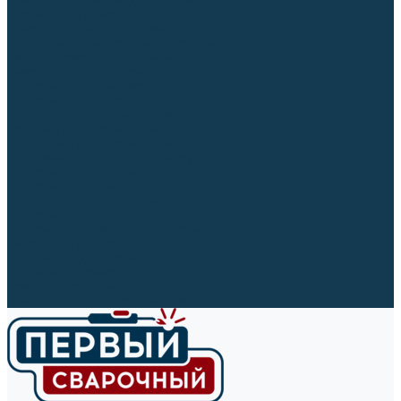
Ленты абразивные (для шлифмашин)
Корончатые сверла и штифты
Твёрдосплавные борфрезы
Щетки технические, щетки-крацовки
Резьбонарезной инструмент
Сверла, коронки и буры
Полировальные материалы
Полировальные круги
Войлочные полировальные круги
Фетровые полировальные круги
Муслиновые полировальные круги
Cизалевые полировальные круги
Полировальные головки
Полировальные валики
Щётки для чистки кругов
Полировальные пасты
Наборы для обработки (полировки)
Сварочные аппараты
Материалы для сварки
Плазменная резка (CUT)
Средства защиты
Газосварочное оборудование