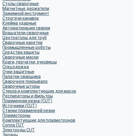
Столы сварочные
Магнитные держатели
Зажимной инструмент
Строгачи канавок
Клейма ударные
Автоматизация сварки
Вращатели сварочные
Центраторы для труб
Сварочные каретки
Промышленные роботы
Средства защиты
Сварочные маски
Краги, перчатки, руковицы
Спецодежда
Очки защитные
Палатки сварщика
Сварочное покрывало
Сварочные шторы
Стекла и комплектующие для масок
Респираторы и фильтры
Плазменная резка (CUT)
Источники (CUT)
Станки плазменной резки
Плазмотроны
Комплектующие для плазмотронов
Сопла CUT
Электроды CUT
Экраны