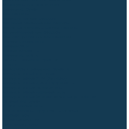
Блоки автоматики для генераторов
Аксессуары для генераторов
Пневмоинструмент
Компрессоры
Безмасляные компрессоры
Масляные ременные компрессоры
Масляные коаксиальные компрессоры
Автомобильные компрессоры
Комплектующие для компрессоров
Пневмошлифмашины
Пневмодрели
Пневмогайковерты
Пневмопистолеты
Наборы пневмоинструмента
Шланги
Аксессуары к пневмоинструменту
Аккумуляторный инструмент
Аккумуляторные УШМ (болгарки)
Аккумуляторные дрели-шуруповерты
Аккумуляторные перфораторы
Аккумуляторные дисковые пилы
Аккумуляторные батареи, зарядные устройства
Сетевой инструмент
УШМ и шлифмашины
Дрели, миксеры, шуруповерты сетевые
Перфораторы
Отбойные молотки
Точильные станки