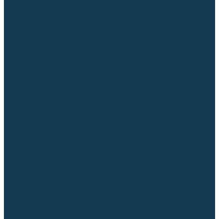
Столы сварочные
Магнитные держатели
Зажимной инструмент
Строгачи канавок
Клейма ударные
Автоматизация сварки
Вращатели сварочные
Центраторы для труб
Сварочные каретки
Промышленные роботы
Средства защиты
Сварочные маски
Краги, перчатки, руковицы
Спецодежда
Очки защитные
Палатки сварщика
Сварочное покрывало
Сварочные шторы
Стекла и комплектующие для масок
Респираторы и фильтры
Плазменная резка (CUT)
Источники (CUT)
Станки плазменной резки
Плазмотроны
Комплектующие для плазмотронов
Сопла CUT
Электроды CUT
Экраны