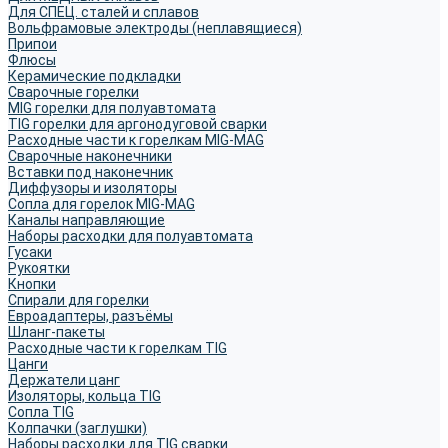
Для СПЕЦ. сталей и сплавов
Вольфрамовые электроды (неплавящиеся)
Припои
Флюсы
Керамические подкладки
Сварочные горелки
MIG горелки для полуавтомата
TIG горелки для аргонодуговой сварки
Расходные части к горелкам MIG-MAG
Сварочные наконечники
Вставки под наконечник
Диффузоры и изоляторы
Сопла для горелок MIG-MAG
Каналы направляющие
Наборы расходки для полуавтомата
Гусаки
Рукоятки
Кнопки
Спирали для горелки
Евроадаптеры, разъёмы
Шланг-пакеты
Расходные части к горелкам TIG
Цанги
Держатели цанг
Изоляторы, кольца TIG
Сопла TIG
Колпачки (заглушки)
Наборы расходки для TIG сварки