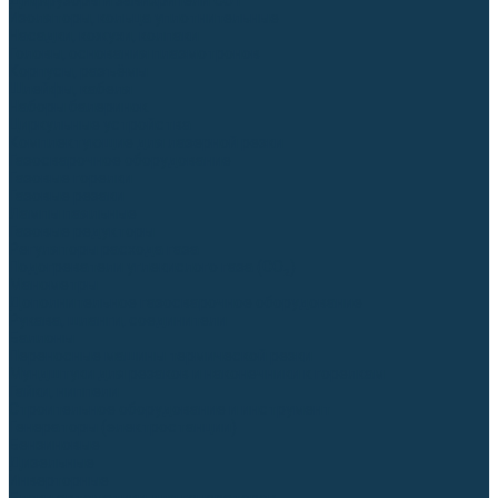
Диффузоры и завихрители CUT
Изоляторы, кольца уплотнительные
Насадки, кожухи, колпаки
Головы, основания плазмотронов
Корпусы, разъёмы
Шлейфы, кабеля
Наборы балеринок
Циркульные устройства
Комплектующие для лазерной резки
Газосварочное оборудование
Газовые горелки
Газовые резаки
Лампы паяльные
Газовые редукторы
Регуляторы расхода газа
Подогреватели углекислого газа (CO₂)
Манометры
Дополнительное газосварочное оборудование
Рукава, шланги, соединители
Баллоны
Переносные машины термической резки
Мундштуки для резаков и наконечники к горелкам
Гайки, ниппели
Строительное оборудование и инструмент
Генераторы (электростанции)
Бензиновые
Дизельные
Инверторные