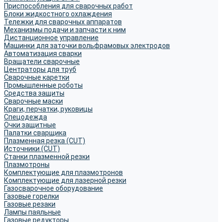
Приспособления для сварочных работ
Блоки жидкостного охлаждения
Тележки для сварочных аппаратов
Механизмы подачи и запчасти к ним
Дистанционное управление
Машинки для заточки вольфрамовых электродов
Автоматизация сварки
Вращатели сварочные
Центраторы для труб
Сварочные каретки
Промышленные роботы
Средства защиты
Сварочные маски
Краги, перчатки, руковицы
Спецодежда
Очки защитные
Палатки сварщика
Плазменная резка (CUT)
Источники (CUT)
Станки плазменной резки
Плазмотроны
Комплектующие для плазмотронов
Комплектующие для лазерной резки
Газосварочное оборудование
Газовые горелки
Газовые резаки
Лампы паяльные
Газовые редукторы