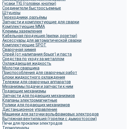
Гусаки TIG (головки, кнопки)
Соединители быстросъемные
Штуцеры
Переходники, разъёмы
Запчасти и комплектующие для сварки
Комплектующие ММА
Клеммы заземления
Кабельная продукция (вилки, розетки)
Аксессуары для автоматической сварки
Комплектующие SPOT
Сварочная химия
Спрей (от налипания брызг) и паста
Средства по уходу за металлом
Охлаждающая жидкость
Молотки сварщика
Приспособления для сварочных работ
Блоки жидкостного охлаждения
Тележки для сварочных аппаратов
Механизмы подачи и запчасти к ним
Подающие механизмы
Запчасти для подающих механизмов
Клапаны электромагнитные
Ролики для подающих механизмов
Дистанционное управление
Машинки для заточки вольфрамовых электродов
Вытяжная вентиляция (горелки с дымоотсосом)
Печи для прокалки электродов
Термопеналы