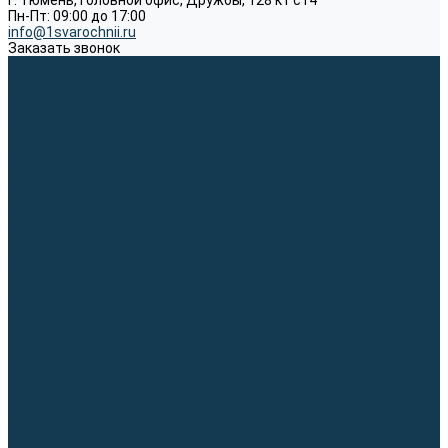
г. Тюмень, Головной офис, Дружбы, 128 к1 ст4
Пн-Пт: 09:00 до 17:00
info@1svarochnii.ru
Заказать звонок
Каталог товаров
Сварочные аппараты
Полуавтоматы (MIG-MAG)
Инверторы (MMA)
Аргонодуговые (TIG)
Выпрямители, реостаты
Точечная (SPOT)
Материалы для сварочных работ
Сварочная проволока
Электроды
Присадочные прутки
Вольфрамовые электроды (неплавящиеся)
Припои
Сварочные горелки
MIG горелки для полуавтомата
TIG горелки для аргонодуговой сварки
Расходные части к горелкам MIG-MAG
Расходные части к горелкам TIG
Запчасти и комплектующие для сварки
Комплектующие ММА
Клеммы заземления
Кабельная продукция (вилки, розетки)
Аксессуары для автоматической сварки
Комплектующие SPOT