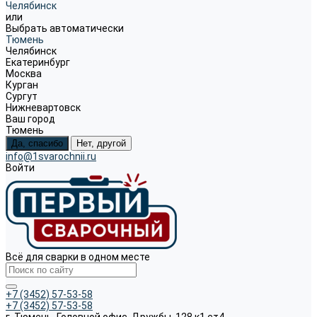
Челябинск
или
Выбрать автоматически
Тюмень
Челябинск
Екатеринбург
Москва
Курган
Сургут
Нижневартовск
Ваш город
Тюмень
Да, спасибо
Нет, другой
info@1svarochnii.ru
Войти
Всё для сварки в одном месте
+7 (3452) 57-53-58
+7 (3452) 57-53-58