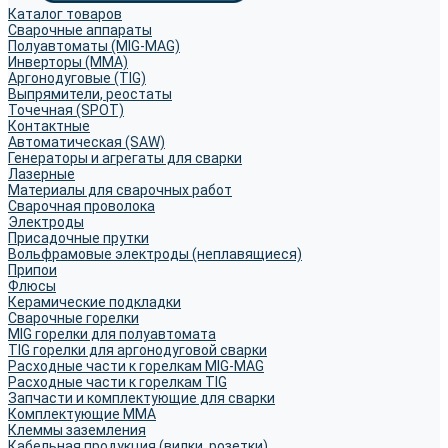
Каталог товаров
Сварочные аппараты
Полуавтоматы (MIG-MAG)
Инверторы (MMA)
Аргонодуговые (TIG)
Выпрямители, реостаты
Точечная (SPOT)
Контактные
Автоматическая (SAW)
Генераторы и агрегаты для сварки
Лазерные
Материалы для сварочных работ
Сварочная проволока
Электроды
Присадочные прутки
Вольфрамовые электроды (неплавящиеся)
Припои
Флюсы
Керамические подкладки
Сварочные горелки
MIG горелки для полуавтомата
TIG горелки для аргонодуговой сварки
Расходные части к горелкам MIG-MAG
Расходные части к горелкам TIG
Запчасти и комплектующие для сварки
Комплектующие ММА
Клеммы заземления
Кабельная продукция (вилки, розетки)