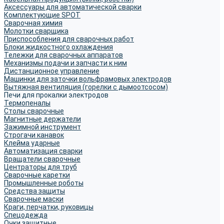
Аксессуары для автоматической сварки
Комплектующие SPOT
Сварочная химия
Молотки сварщика
Приспособления для сварочных работ
Блоки жидкостного охлаждения
Тележки для сварочных аппаратов
Механизмы подачи и запчасти к ним
Дистанционное управление
Машинки для заточки вольфрамовых электродов
Вытяжная вентиляция (горелки с дымоотсосом)
Печи для прокалки электродов
Термопеналы
Столы сварочные
Магнитные держатели
Зажимной инструмент
Строгачи канавок
Клейма ударные
Автоматизация сварки
Вращатели сварочные
Центраторы для труб
Сварочные каретки
Промышленные роботы
Средства защиты
Сварочные маски
Краги, перчатки, руковицы
Спецодежда
Очки защитные