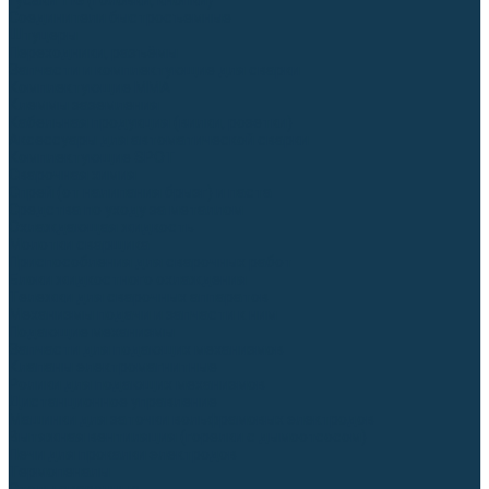
Гусаки TIG (головки, кнопки)
Соединители быстросъемные
Штуцеры
Переходники, разъёмы
Запчасти и комплектующие для сварки
Комплектующие ММА
Клеммы заземления
Кабельная продукция (вилки, розетки)
Аксессуары для автоматической сварки
Комплектующие SPOT
Сварочная химия
Спрей (от налипания брызг) и паста
Средства по уходу за металлом
Охлаждающая жидкость
Молотки сварщика
Приспособления для сварочных работ
Блоки жидкостного охлаждения
Тележки для сварочных аппаратов
Механизмы подачи и запчасти к ним
Подающие механизмы
Запчасти для подающих механизмов
Клапаны электромагнитные
Ролики для подающих механизмов
Дистанционное управление
Машинки для заточки вольфрамовых электродов
Вытяжная вентиляция (горелки с дымоотсосом)
Печи для прокалки электродов
Термопеналы