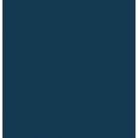
Аргонодуговые (TIG)
Выпрямители, реостаты
Точечная (SPOT)
Контактные
Автоматическая (SAW)
Генераторы и агрегаты для сварки
Лазерные
Материалы для сварочных работ
Сварочная проволока
Для УГЛЕРОДИСТЫХ сталей
Для НЕРЖАВЕЮЩИХ сталей
Для АЛЮМИНИЕВЫХ сплавов
Для МЕДНЫХ сплавов
Для СПЕЦ. сталей и сплавов
Самозащитная (порошковая)
Электроды
Для УГЛЕРОДИСТЫХ сталей
Для НЕРЖАВЕЮЩИХ сталей
Для АЛЮМИНИЕВЫХ сплавов
Для ЧУГУНА
Для НАПЛАВКИ
Для РЕЗКИ (угольные)
Для СПЕЦ. сталей и сплавов
Присадочные прутки
Для УГЛЕРОДИСТЫХ сталей
Для НЕРЖАВЕЮЩИХ сталей
Для АЛЮМИНИЕВЫХ сплавов
Для МЕДНЫХ сплавов