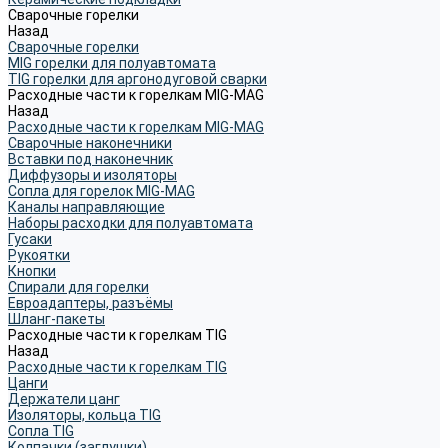
Сварочные горелки
Назад
Сварочные горелки
MIG горелки для полуавтомата
TIG горелки для аргонодуговой сварки
Расходные части к горелкам MIG-MAG
Назад
Расходные части к горелкам MIG-MAG
Сварочные наконечники
Вставки под наконечник
Диффузоры и изоляторы
Сопла для горелок MIG-MAG
Каналы направляющие
Наборы расходки для полуавтомата
Гусаки
Рукоятки
Кнопки
Спирали для горелки
Евроадаптеры, разъёмы
Шланг-пакеты
Расходные части к горелкам TIG
Назад
Расходные части к горелкам TIG
Цанги
Держатели цанг
Изоляторы, кольца TIG
Сопла TIG
Колпачки (заглушки)