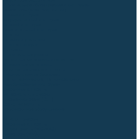
Регуляторы расхода газа
Строительное оборудование и инструмент
Генераторы (электростанции)
Пневмоинструмент
Аккумуляторный инструмент
Сетевой инструмент
Измерительный инструмент
Рулетки
Линейки и угольники
Штангенциркули
Угломеры
Строительные уровни
Расходные материалы и оснастка
Абразивные материалы
Корончатые сверла и штифты
Твёрдосплавные борфрезы
Щетки технические, щетки-крацовки
Резьбонарезной инструмент
Сварочные аппараты
Материалы для сварки
Плазменная резка (CUT)
Средства защиты
Газосварочное оборудование
...
Каталог товаров
Сварочные аппараты
Полуавтоматы (MIG-MAG)
Инверторы (MMA)