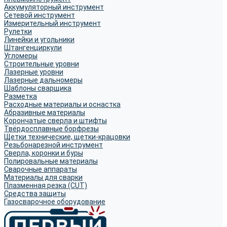
Аккумуляторный инструмент
Сетевой инструмент
Измерительный инструмент
Рулетки
Линейки и угольники
Штангенциркули
Угломеры
Строительные уровни
Лазерные уровни
Лазерные дальномеры
Шаблоны сварщика
Разметка
Расходные материалы и оснастка
Абразивные материалы
Корончатые сверла и штифты
Твёрдосплавные борфрезы
Щетки технические, щетки-крацовки
Резьбонарезной инструмент
Сверла, коронки и буры
Полировальные материалы
Сварочные аппараты
Материалы для сварки
Плазменная резка (CUT)
Средства защиты
Газосварочное оборудование