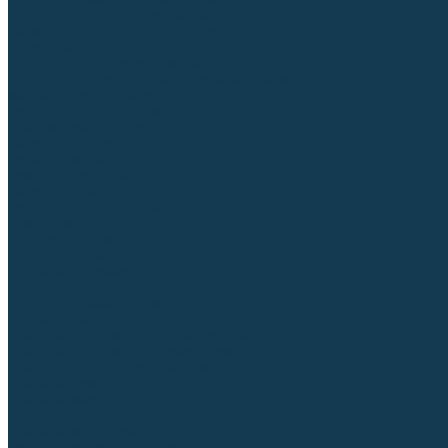
Приспособления для сварочных работ
Блоки жидкостного охлаждения
Тележки для сварочных аппаратов
Механизмы подачи и запчасти к ним
Дистанционное управление
Машинки для заточки вольфрамовых электродов
Автоматизация сварки
Вращатели сварочные
Центраторы для труб
Сварочные каретки
Промышленные роботы
Средства защиты
Сварочные маски
Краги, перчатки, руковицы
Спецодежда
Очки защитные
Палатки сварщика
Плазменная резка (CUT)
Источники (CUT)
Станки плазменной резки
Плазмотроны
Комплектующие для плазмотронов
Комплектующие для лазерной резки
Газосварочное оборудование
Газовые горелки
Газовые резаки
Лампы паяльные
Газовые редукторы