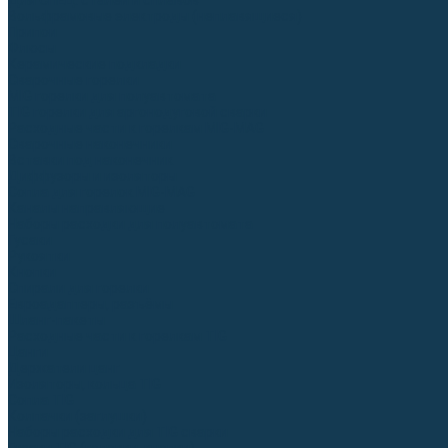
Для СПЕЦ. сталей и сплавов
Вольфрамовые электроды (неплавящиеся)
Припои
Флюсы
Керамические подкладки
Сварочные горелки
MIG горелки для полуавтомата
TIG горелки для аргонодуговой сварки
Расходные части к горелкам MIG-MAG
Сварочные наконечники
Вставки под наконечник
Диффузоры и изоляторы
Сопла для горелок MIG-MAG
Каналы направляющие
Наборы расходки для полуавтомата
Гусаки
Рукоятки
Кнопки
Спирали для горелки
Евроадаптеры, разъёмы
Шланг-пакеты
Расходные части к горелкам TIG
Цанги
Держатели цанг
Изоляторы, кольца TIG
Сопла TIG
Колпачки (заглушки)
Наборы расходки для TIG сварки