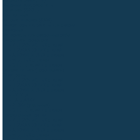
Аргонодуговые (TIG)
Выпрямители, реостаты
Точечная (SPOT)
Контактные
Автоматическая (SAW)
Генераторы и агрегаты для сварки
Лазерные
Материалы для сварочных работ
Сварочная проволока
Для УГЛЕРОДИСТЫХ сталей
Для НЕРЖАВЕЮЩИХ сталей
Для АЛЮМИНИЕВЫХ сплавов
Для МЕДНЫХ сплавов
Для СПЕЦ. сталей и сплавов
Самозащитная (порошковая)
Электроды
Для УГЛЕРОДИСТЫХ сталей
Для НЕРЖАВЕЮЩИХ сталей
Для АЛЮМИНИЕВЫХ сплавов
Для ЧУГУНА
Для НАПЛАВКИ
Для РЕЗКИ (угольные)
Для СПЕЦ. сталей и сплавов
Присадочные прутки
Для УГЛЕРОДИСТЫХ сталей
Для НЕРЖАВЕЮЩИХ сталей
Для АЛЮМИНИЕВЫХ сплавов
Для МЕДНЫХ сплавов