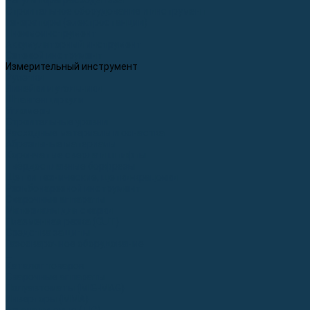
Регуляторы расхода газа
Строительное оборудование и инструмент
Генераторы (электростанции)
Пневмоинструмент
Аккумуляторный инструмент
Сетевой инструмент
Измерительный инструмент
Рулетки
Линейки и угольники
Штангенциркули
Угломеры
Строительные уровни
Расходные материалы и оснастка
Абразивные материалы
Корончатые сверла и штифты
Твёрдосплавные борфрезы
Щетки технические, щетки-крацовки
Резьбонарезной инструмент
Сварочные аппараты
Материалы для сварки
Плазменная резка (CUT)
Средства защиты
Газосварочное оборудование
...
Каталог товаров
Сварочные аппараты
Полуавтоматы (MIG-MAG)
Инверторы (MMA)