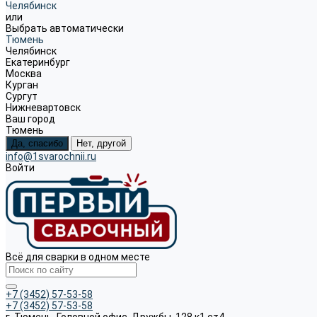
Челябинск
или
Выбрать автоматически
Тюмень
Челябинск
Екатеринбург
Москва
Курган
Сургут
Нижневартовск
Ваш город
Тюмень
Да, спасибо
Нет, другой
info@1svarochnii.ru
Войти
Всё для сварки в одном месте
+7 (3452) 57-53-58
+7 (3452) 57-53-58