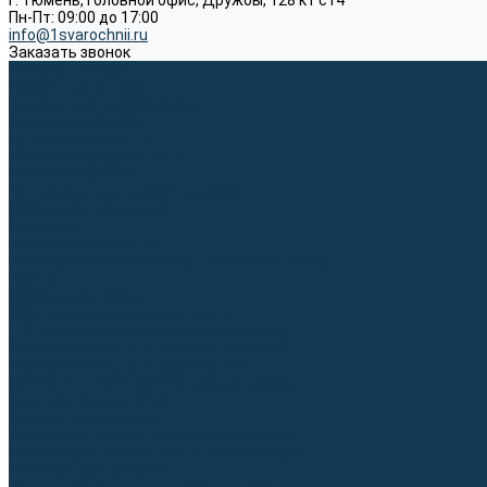
г. Тюмень, Головной офис, Дружбы, 128 к1 ст4
Пн-Пт: 09:00 до 17:00
info@1svarochnii.ru
Заказать звонок
Каталог товаров
Сварочные аппараты
Полуавтоматы (MIG-MAG)
Инверторы (MMA)
Аргонодуговые (TIG)
Выпрямители, реостаты
Точечная (SPOT)
Материалы для сварочных работ
Сварочная проволока
Электроды
Присадочные прутки
Вольфрамовые электроды (неплавящиеся)
Припои
Сварочные горелки
MIG горелки для полуавтомата
TIG горелки для аргонодуговой сварки
Расходные части к горелкам MIG-MAG
Расходные части к горелкам TIG
Запчасти и комплектующие для сварки
Комплектующие ММА
Клеммы заземления
Кабельная продукция (вилки, розетки)
Аксессуары для автоматической сварки
Комплектующие SPOT