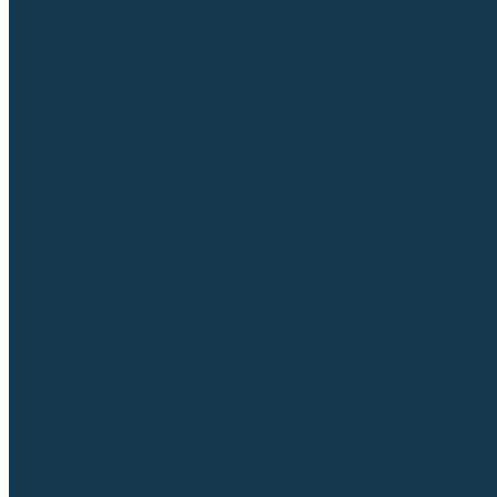
Для СПЕЦ. сталей и сплавов
Вольфрамовые электроды (неплавящиеся)
Припои
Флюсы
Керамические подкладки
Сварочные горелки
MIG горелки для полуавтомата
TIG горелки для аргонодуговой сварки
Расходные части к горелкам MIG-MAG
Сварочные наконечники
Вставки под наконечник
Диффузоры и изоляторы
Сопла для горелок MIG-MAG
Каналы направляющие
Наборы расходки для полуавтомата
Гусаки
Рукоятки
Кнопки
Спирали для горелки
Евроадаптеры, разъёмы
Шланг-пакеты
Расходные части к горелкам TIG
Цанги
Держатели цанг
Изоляторы, кольца TIG
Сопла TIG
Колпачки (заглушки)
Наборы расходки для TIG сварки