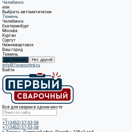
Челябинск
или
Выбрать автоматически
Тюмень
Челябинск
Екатеринбург
Москва
Курган
Сургут
Нижневартовск
Ваш город
Тюмень
Да, спасибо
Нет, другой
info@1svarochnii.ru
Войти
Всё для сварки в одном месте
+7 (3452) 57-53-58
+7 (3452) 57-53-58