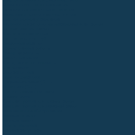
Приспособления для сварочных работ
Блоки жидкостного охлаждения
Тележки для сварочных аппаратов
Механизмы подачи и запчасти к ним
Дистанционное управление
Машинки для заточки вольфрамовых электродов
Автоматизация сварки
Вращатели сварочные
Центраторы для труб
Сварочные каретки
Промышленные роботы
Средства защиты
Сварочные маски
Краги, перчатки, руковицы
Спецодежда
Очки защитные
Палатки сварщика
Плазменная резка (CUT)
Источники (CUT)
Станки плазменной резки
Плазмотроны
Комплектующие для плазмотронов
Комплектующие для лазерной резки
Газосварочное оборудование
Газовые горелки
Газовые резаки
Лампы паяльные
Газовые редукторы