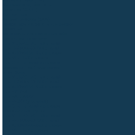
Аргонодуговые (TIG)
Выпрямители, реостаты
Точечная (SPOT)
Контактные
Автоматическая (SAW)
Генераторы и агрегаты для сварки
Лазерные
Материалы для сварочных работ
Сварочная проволока
Для УГЛЕРОДИСТЫХ сталей
Для НЕРЖАВЕЮЩИХ сталей
Для АЛЮМИНИЕВЫХ сплавов
Для МЕДНЫХ сплавов
Для СПЕЦ. сталей и сплавов
Самозащитная (порошковая)
Электроды
Для УГЛЕРОДИСТЫХ сталей
Для НЕРЖАВЕЮЩИХ сталей
Для АЛЮМИНИЕВЫХ сплавов
Для ЧУГУНА
Для НАПЛАВКИ
Для РЕЗКИ (угольные)
Для СПЕЦ. сталей и сплавов
Присадочные прутки
Для УГЛЕРОДИСТЫХ сталей
Для НЕРЖАВЕЮЩИХ сталей
Для АЛЮМИНИЕВЫХ сплавов
Для МЕДНЫХ сплавов