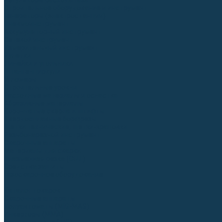
Регуляторы расхода газа
Строительное оборудование и инструмент
Генераторы (электростанции)
Пневмоинструмент
Аккумуляторный инструмент
Сетевой инструмент
Измерительный инструмент
Рулетки
Линейки и угольники
Штангенциркули
Угломеры
Строительные уровни
Расходные материалы и оснастка
Абразивные материалы
Корончатые сверла и штифты
Твёрдосплавные борфрезы
Щетки технические, щетки-крацовки
Резьбонарезной инструмент
Сварочные аппараты
Материалы для сварки
Плазменная резка (CUT)
Средства защиты
Газосварочное оборудование
...
Каталог товаров
Сварочные аппараты
Полуавтоматы (MIG-MAG)
Инверторы (MMA)