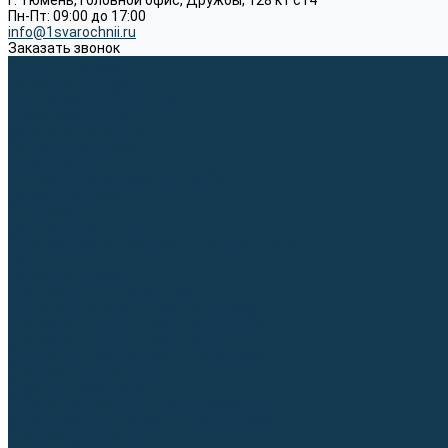
г. Тюмень, Головной офис, Дружбы, 128 к1 ст4
Пн-Пт: 09:00 до 17:00
info@1svarochnii.ru
Заказать звонок
Каталог товаров
Сварочные аппараты
Полуавтоматы (MIG-MAG)
Инверторы (MMA)
Аргонодуговые (TIG)
Выпрямители, реостаты
Точечная (SPOT)
Материалы для сварочных работ
Сварочная проволока
Электроды
Присадочные прутки
Вольфрамовые электроды (неплавящиеся)
Припои
Сварочные горелки
MIG горелки для полуавтомата
TIG горелки для аргонодуговой сварки
Расходные части к горелкам MIG-MAG
Расходные части к горелкам TIG
Запчасти и комплектующие для сварки
Комплектующие ММА
Клеммы заземления
Кабельная продукция (вилки, розетки)
Аксессуары для автоматической сварки
Комплектующие SPOT