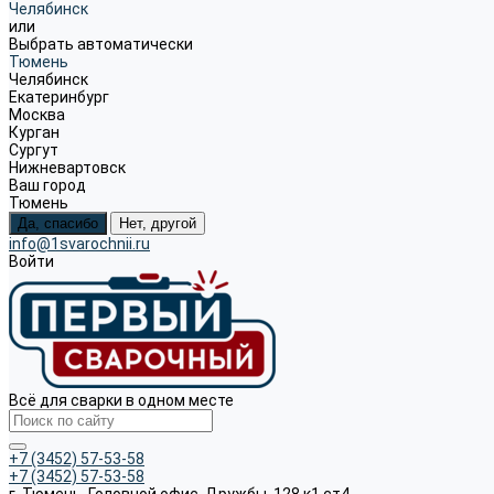
Челябинск
или
Выбрать автоматически
Тюмень
Челябинск
Екатеринбург
Москва
Курган
Сургут
Нижневартовск
Ваш город
Тюмень
Да, спасибо
Нет, другой
info@1svarochnii.ru
Войти
Всё для сварки в одном месте
+7 (3452) 57-53-58
+7 (3452) 57-53-58