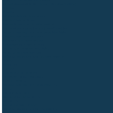
Для СПЕЦ. сталей и сплавов
Вольфрамовые электроды (неплавящиеся)
Припои
Флюсы
Керамические подкладки
Сварочные горелки
MIG горелки для полуавтомата
TIG горелки для аргонодуговой сварки
Расходные части к горелкам MIG-MAG
Сварочные наконечники
Вставки под наконечник
Диффузоры и изоляторы
Сопла для горелок MIG-MAG
Каналы направляющие
Наборы расходки для полуавтомата
Гусаки
Рукоятки
Кнопки
Спирали для горелки
Евроадаптеры, разъёмы
Шланг-пакеты
Расходные части к горелкам TIG
Цанги
Держатели цанг
Изоляторы, кольца TIG
Сопла TIG
Колпачки (заглушки)
Наборы расходки для TIG сварки