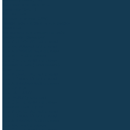
Аргонодуговые (TIG)
Выпрямители, реостаты
Точечная (SPOT)
Контактные
Автоматическая (SAW)
Генераторы и агрегаты для сварки
Лазерные
Материалы для сварочных работ
Сварочная проволока
Для УГЛЕРОДИСТЫХ сталей
Для НЕРЖАВЕЮЩИХ сталей
Для АЛЮМИНИЕВЫХ сплавов
Для МЕДНЫХ сплавов
Для СПЕЦ. сталей и сплавов
Самозащитная (порошковая)
Электроды
Для УГЛЕРОДИСТЫХ сталей
Для НЕРЖАВЕЮЩИХ сталей
Для АЛЮМИНИЕВЫХ сплавов
Для ЧУГУНА
Для НАПЛАВКИ
Для РЕЗКИ (угольные)
Для СПЕЦ. сталей и сплавов
Присадочные прутки
Для УГЛЕРОДИСТЫХ сталей
Для НЕРЖАВЕЮЩИХ сталей
Для АЛЮМИНИЕВЫХ сплавов
Для МЕДНЫХ сплавов