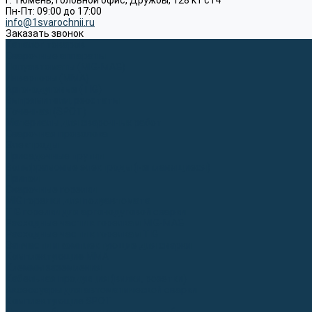
г. Тюмень, Головной офис, Дружбы, 128 к1 ст4
Пн-Пт: 09:00 до 17:00
info@1svarochnii.ru
Заказать звонок
Каталог товаров
Сварочные аппараты
Полуавтоматы (MIG-MAG)
Инверторы (MMA)
Аргонодуговые (TIG)
Выпрямители, реостаты
Точечная (SPOT)
Материалы для сварочных работ
Сварочная проволока
Электроды
Присадочные прутки
Вольфрамовые электроды (неплавящиеся)
Припои
Сварочные горелки
MIG горелки для полуавтомата
TIG горелки для аргонодуговой сварки
Расходные части к горелкам MIG-MAG
Расходные части к горелкам TIG
Запчасти и комплектующие для сварки
Комплектующие ММА
Клеммы заземления
Кабельная продукция (вилки, розетки)
Аксессуары для автоматической сварки
Комплектующие SPOT