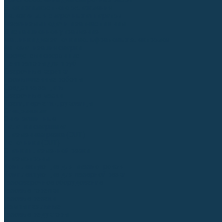
Приспособления для сварочных работ
Блоки жидкостного охлаждения
Тележки для сварочных аппаратов
Механизмы подачи и запчасти к ним
Дистанционное управление
Машинки для заточки вольфрамовых электродов
Автоматизация сварки
Вращатели сварочные
Центраторы для труб
Сварочные каретки
Промышленные роботы
Средства защиты
Сварочные маски
Краги, перчатки, руковицы
Спецодежда
Очки защитные
Палатки сварщика
Плазменная резка (CUT)
Источники (CUT)
Станки плазменной резки
Плазмотроны
Комплектующие для плазмотронов
Комплектующие для лазерной резки
Газосварочное оборудование
Газовые горелки
Газовые резаки
Лампы паяльные
Газовые редукторы