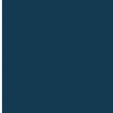
Регуляторы расхода газа
Строительное оборудование и инструмент
Генераторы (электростанции)
Пневмоинструмент
Аккумуляторный инструмент
Сетевой инструмент
Измерительный инструмент
Рулетки
Линейки и угольники
Штангенциркули
Угломеры
Строительные уровни
Расходные материалы и оснастка
Абразивные материалы
Корончатые сверла и штифты
Твёрдосплавные борфрезы
Щетки технические, щетки-крацовки
Резьбонарезной инструмент
Сварочные аппараты
Материалы для сварки
Плазменная резка (CUT)
Средства защиты
Газосварочное оборудование
...
Каталог товаров
Сварочные аппараты
Полуавтоматы (MIG-MAG)
Инверторы (MMA)