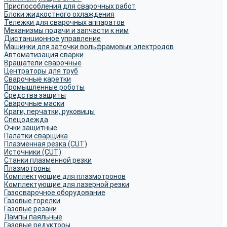
Приспособления для сварочных работ
Блоки жидкостного охлаждения
Тележки для сварочных аппаратов
Механизмы подачи и запчасти к ним
Дистанционное управление
Машинки для заточки вольфрамовых электродов
Автоматизация сварки
Вращатели сварочные
Центраторы для труб
Сварочные каретки
Промышленные роботы
Средства защиты
Сварочные маски
Краги, перчатки, руковицы
Спецодежда
Очки защитные
Палатки сварщика
Плазменная резка (CUT)
Источники (CUT)
Станки плазменной резки
Плазмотроны
Комплектующие для плазмотронов
Комплектующие для лазерной резки
Газосварочное оборудование
Газовые горелки
Газовые резаки
Лампы паяльные
Газовые редукторы