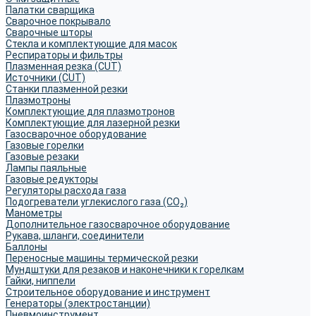
Палатки сварщика
Сварочное покрывало
Сварочные шторы
Стекла и комплектующие для масок
Респираторы и фильтры
Плазменная резка (CUT)
Источники (CUT)
Станки плазменной резки
Плазмотроны
Комплектующие для плазмотронов
Комплектующие для лазерной резки
Газосварочное оборудование
Газовые горелки
Газовые резаки
Лампы паяльные
Газовые редукторы
Регуляторы расхода газа
Подогреватели углекислого газа (CO₂)
Манометры
Дополнительное газосварочное оборудование
Рукава, шланги, соединители
Баллоны
Переносные машины термической резки
Мундштуки для резаков и наконечники к горелкам
Гайки, ниппели
Строительное оборудование и инструмент
Генераторы (электростанции)
Пневмоинструмент