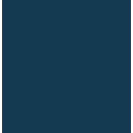
Блоки автоматики для генераторов
Аксессуары для генераторов
Пневмоинструмент
Компрессоры
Безмасляные компрессоры
Масляные ременные компрессоры
Масляные коаксиальные компрессоры
Автомобильные компрессоры
Комплектующие для компрессоров
Пневмошлифмашины
Пневмодрели
Пневмогайковерты
Пневмопистолеты
Наборы пневмоинструмента
Шланги
Аксессуары к пневмоинструменту
Аккумуляторный инструмент
Аккумуляторные УШМ (болгарки)
Аккумуляторные дрели-шуруповерты
Аккумуляторные перфораторы
Аккумуляторные дисковые пилы
Аккумуляторные батареи, зарядные устройства
Сетевой инструмент
УШМ и шлифмашины
Дрели, миксеры, шуруповерты сетевые
Перфораторы
Отбойные молотки
Точильные станки