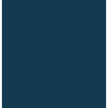
Аргонодуговые (TIG)
Выпрямители, реостаты
Точечная (SPOT)
Контактные
Автоматическая (SAW)
Генераторы и агрегаты для сварки
Лазерные
Материалы для сварочных работ
Сварочная проволока
Для УГЛЕРОДИСТЫХ сталей
Для НЕРЖАВЕЮЩИХ сталей
Для АЛЮМИНИЕВЫХ сплавов
Для МЕДНЫХ сплавов
Для СПЕЦ. сталей и сплавов
Самозащитная (порошковая)
Электроды
Для УГЛЕРОДИСТЫХ сталей
Для НЕРЖАВЕЮЩИХ сталей
Для АЛЮМИНИЕВЫХ сплавов
Для ЧУГУНА
Для НАПЛАВКИ
Для РЕЗКИ (угольные)
Для СПЕЦ. сталей и сплавов
Присадочные прутки
Для УГЛЕРОДИСТЫХ сталей
Для НЕРЖАВЕЮЩИХ сталей
Для АЛЮМИНИЕВЫХ сплавов
Для МЕДНЫХ сплавов