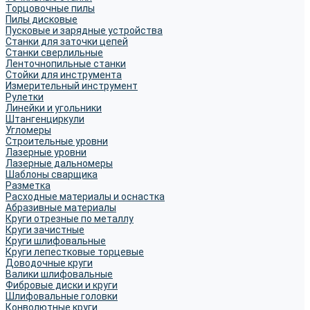
Торцовочные пилы
Пилы дисковые
Пусковые и зарядные устройства
Станки для заточки цепей
Станки сверлильные
Ленточнопильные станки
Стойки для инструмента
Измерительный инструмент
Рулетки
Линейки и угольники
Штангенциркули
Угломеры
Строительные уровни
Лазерные уровни
Лазерные дальномеры
Шаблоны сварщика
Разметка
Расходные материалы и оснастка
Абразивные материалы
Круги отрезные по металлу
Круги зачистные
Круги шлифовальные
Круги лепестковые торцевые
Доводочные круги
Валики шлифовальные
Фибровые диски и круги
Шлифовальные головки
Конволютные круги