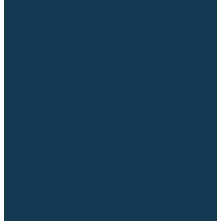
Регуляторы расхода газа
Строительное оборудование и инструмент
Генераторы (электростанции)
Пневмоинструмент
Аккумуляторный инструмент
Сетевой инструмент
Измерительный инструмент
Рулетки
Линейки и угольники
Штангенциркули
Угломеры
Строительные уровни
Расходные материалы и оснастка
Абразивные материалы
Корончатые сверла и штифты
Твёрдосплавные борфрезы
Щетки технические, щетки-крацовки
Резьбонарезной инструмент
Сварочные аппараты
Материалы для сварки
Плазменная резка (CUT)
Средства защиты
Газосварочное оборудование
...
Каталог товаров
Сварочные аппараты
Полуавтоматы (MIG-MAG)
Инверторы (MMA)