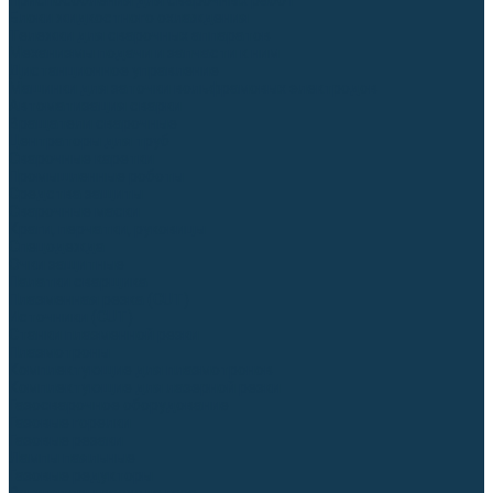
Приспособления для сварочных работ
Блоки жидкостного охлаждения
Тележки для сварочных аппаратов
Механизмы подачи и запчасти к ним
Дистанционное управление
Машинки для заточки вольфрамовых электродов
Автоматизация сварки
Вращатели сварочные
Центраторы для труб
Сварочные каретки
Промышленные роботы
Средства защиты
Сварочные маски
Краги, перчатки, руковицы
Спецодежда
Очки защитные
Палатки сварщика
Плазменная резка (CUT)
Источники (CUT)
Станки плазменной резки
Плазмотроны
Комплектующие для плазмотронов
Комплектующие для лазерной резки
Газосварочное оборудование
Газовые горелки
Газовые резаки
Лампы паяльные
Газовые редукторы