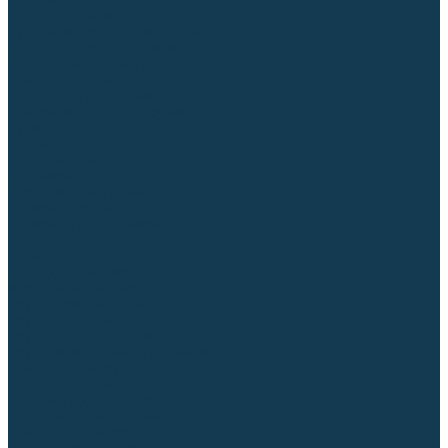
Торцовочные пилы
Пилы дисковые
Пусковые и зарядные устройства
Станки для заточки цепей
Станки сверлильные
Ленточнопильные станки
Стойки для инструмента
Измерительный инструмент
Рулетки
Линейки и угольники
Штангенциркули
Угломеры
Строительные уровни
Лазерные уровни
Лазерные дальномеры
Шаблоны сварщика
Разметка
Расходные материалы и оснастка
Абразивные материалы
Круги отрезные по металлу
Круги зачистные
Круги шлифовальные
Круги лепестковые торцевые
Доводочные круги
Валики шлифовальные
Фибровые диски и круги
Шлифовальные головки
Конволютные круги