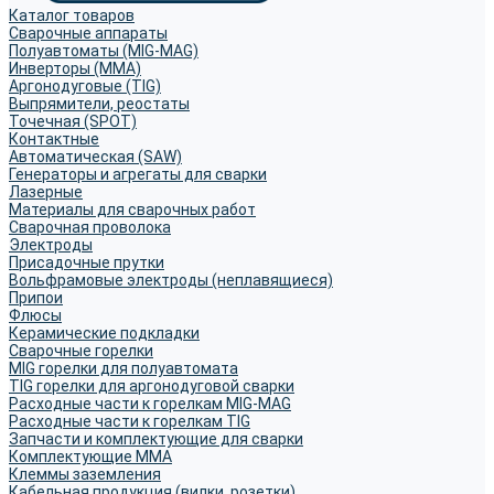
Каталог товаров
Сварочные аппараты
Полуавтоматы (MIG-MAG)
Инверторы (MMA)
Аргонодуговые (TIG)
Выпрямители, реостаты
Точечная (SPOT)
Контактные
Автоматическая (SAW)
Генераторы и агрегаты для сварки
Лазерные
Материалы для сварочных работ
Сварочная проволока
Электроды
Присадочные прутки
Вольфрамовые электроды (неплавящиеся)
Припои
Флюсы
Керамические подкладки
Сварочные горелки
MIG горелки для полуавтомата
TIG горелки для аргонодуговой сварки
Расходные части к горелкам MIG-MAG
Расходные части к горелкам TIG
Запчасти и комплектующие для сварки
Комплектующие ММА
Клеммы заземления
Кабельная продукция (вилки, розетки)