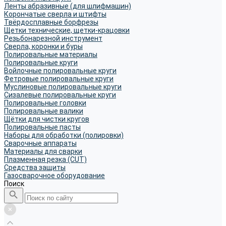
Ленты абразивные (для шлифмашин)
Корончатые сверла и штифты
Твёрдосплавные борфрезы
Щетки технические, щетки-крацовки
Резьбонарезной инструмент
Сверла, коронки и буры
Полировальные материалы
Полировальные круги
Войлочные полировальные круги
Фетровые полировальные круги
Муслиновые полировальные круги
Cизалевые полировальные круги
Полировальные головки
Полировальные валики
Щётки для чистки кругов
Полировальные пасты
Наборы для обработки (полировки)
Сварочные аппараты
Материалы для сварки
Плазменная резка (CUT)
Средства защиты
Газосварочное оборудование
Поиск