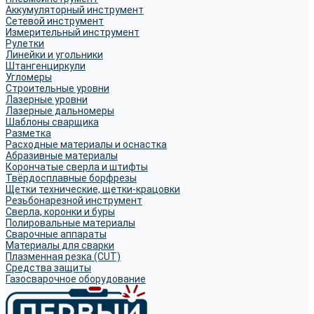
Аккумуляторный инструмент
Сетевой инструмент
Измерительный инструмент
Рулетки
Линейки и угольники
Штангенциркули
Угломеры
Строительные уровни
Лазерные уровни
Лазерные дальномеры
Шаблоны сварщика
Разметка
Расходные материалы и оснастка
Абразивные материалы
Корончатые сверла и штифты
Твёрдосплавные борфрезы
Щетки технические, щетки-крацовки
Резьбонарезной инструмент
Сверла, коронки и буры
Полировальные материалы
Сварочные аппараты
Материалы для сварки
Плазменная резка (CUT)
Средства защиты
Газосварочное оборудование