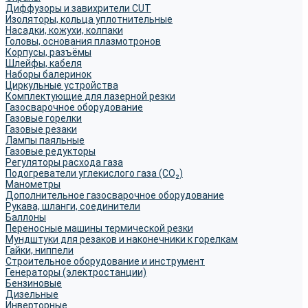
Диффузоры и завихрители CUT
Изоляторы, кольца уплотнительные
Насадки, кожухи, колпаки
Головы, основания плазмотронов
Корпусы, разъёмы
Шлейфы, кабеля
Наборы балеринок
Циркульные устройства
Комплектующие для лазерной резки
Газосварочное оборудование
Газовые горелки
Газовые резаки
Лампы паяльные
Газовые редукторы
Регуляторы расхода газа
Подогреватели углекислого газа (CO₂)
Манометры
Дополнительное газосварочное оборудование
Рукава, шланги, соединители
Баллоны
Переносные машины термической резки
Мундштуки для резаков и наконечники к горелкам
Гайки, ниппели
Строительное оборудование и инструмент
Генераторы (электростанции)
Бензиновые
Дизельные
Инверторные