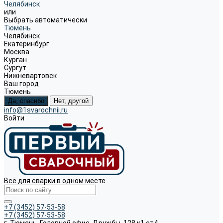
Челябинск
или
Выбрать автоматически
Тюмень
Челябинск
Екатеринбург
Москва
Курган
Сургут
Нижневартовск
Ваш город
Тюмень
Да, спасибо
Нет, другой
info@1svarochnii.ru
Войти
Всё для сварки в одном месте
+7 (3452) 57-53-58
+7 (3452) 57-53-58