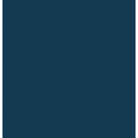
Для СПЕЦ. сталей и сплавов
Вольфрамовые электроды (неплавящиеся)
Припои
Флюсы
Керамические подкладки
Сварочные горелки
MIG горелки для полуавтомата
TIG горелки для аргонодуговой сварки
Расходные части к горелкам MIG-MAG
Сварочные наконечники
Вставки под наконечник
Диффузоры и изоляторы
Сопла для горелок MIG-MAG
Каналы направляющие
Наборы расходки для полуавтомата
Гусаки
Рукоятки
Кнопки
Спирали для горелки
Евроадаптеры, разъёмы
Шланг-пакеты
Расходные части к горелкам TIG
Цанги
Держатели цанг
Изоляторы, кольца TIG
Сопла TIG
Колпачки (заглушки)
Наборы расходки для TIG сварки