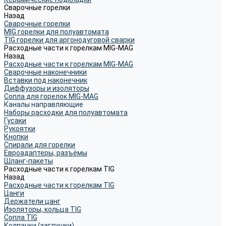
Сварочные горелки
Назад
Сварочные горелки
MIG горелки для полуавтомата
TIG горелки для аргонодуговой сварки
Расходные части к горелкам MIG-MAG
Назад
Расходные части к горелкам MIG-MAG
Сварочные наконечники
Вставки под наконечник
Диффузоры и изоляторы
Сопла для горелок MIG-MAG
Каналы направляющие
Наборы расходки для полуавтомата
Гусаки
Рукоятки
Кнопки
Спирали для горелки
Евроадаптеры, разъёмы
Шланг-пакеты
Расходные части к горелкам TIG
Назад
Расходные части к горелкам TIG
Цанги
Держатели цанг
Изоляторы, кольца TIG
Сопла TIG
Колпачки (заглушки)