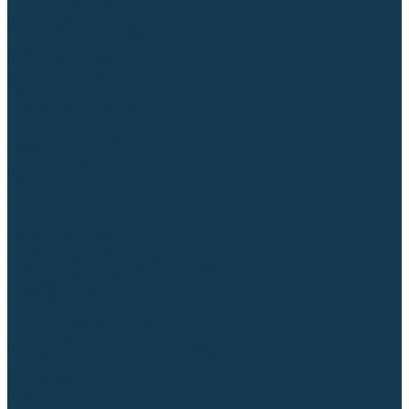
Столы сварочные
Магнитные держатели
Зажимной инструмент
Строгачи канавок
Клейма ударные
Автоматизация сварки
Вращатели сварочные
Центраторы для труб
Сварочные каретки
Промышленные роботы
Средства защиты
Сварочные маски
Краги, перчатки, руковицы
Спецодежда
Очки защитные
Палатки сварщика
Сварочное покрывало
Сварочные шторы
Стекла и комплектующие для масок
Респираторы и фильтры
Плазменная резка (CUT)
Источники (CUT)
Станки плазменной резки
Плазмотроны
Комплектующие для плазмотронов
Сопла CUT
Электроды CUT
Экраны