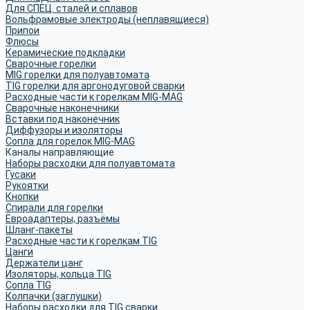
Для СПЕЦ. сталей и сплавов
Вольфрамовые электроды (неплавящиеся)
Припои
Флюсы
Керамические подкладки
Сварочные горелки
MIG горелки для полуавтомата
TIG горелки для аргонодуговой сварки
Расходные части к горелкам MIG-MAG
Сварочные наконечники
Вставки под наконечник
Диффузоры и изоляторы
Сопла для горелок MIG-MAG
Каналы направляющие
Наборы расходки для полуавтомата
Гусаки
Рукоятки
Кнопки
Спирали для горелки
Евроадаптеры, разъёмы
Шланг-пакеты
Расходные части к горелкам TIG
Цанги
Держатели цанг
Изоляторы, кольца TIG
Сопла TIG
Колпачки (заглушки)
Наборы расходки для TIG сварки