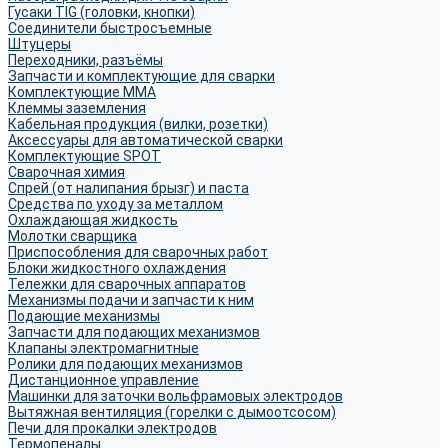
Гусаки TIG (головки, кнопки)
Соединители быстросъемные
Штуцеры
Переходники, разъёмы
Запчасти и комплектующие для сварки
Комплектующие ММА
Клеммы заземления
Кабельная продукция (вилки, розетки)
Аксессуары для автоматической сварки
Комплектующие SPOT
Сварочная химия
Спрей (от налипания брызг) и паста
Средства по уходу за металлом
Охлаждающая жидкость
Молотки сварщика
Приспособления для сварочных работ
Блоки жидкостного охлаждения
Тележки для сварочных аппаратов
Механизмы подачи и запчасти к ним
Подающие механизмы
Запчасти для подающих механизмов
Клапаны электромагнитные
Ролики для подающих механизмов
Дистанционное управление
Машинки для заточки вольфрамовых электродов
Вытяжная вентиляция (горелки с дымоотсосом)
Печи для прокалки электродов
Термопеналы