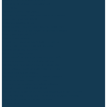
Гусаки TIG (головки, кнопки)
Соединители быстросъемные
Штуцеры
Переходники, разъёмы
Запчасти и комплектующие для сварки
Комплектующие ММА
Клеммы заземления
Кабельная продукция (вилки, розетки)
Аксессуары для автоматической сварки
Комплектующие SPOT
Сварочная химия
Спрей (от налипания брызг) и паста
Средства по уходу за металлом
Охлаждающая жидкость
Молотки сварщика
Приспособления для сварочных работ
Блоки жидкостного охлаждения
Тележки для сварочных аппаратов
Механизмы подачи и запчасти к ним
Подающие механизмы
Запчасти для подающих механизмов
Клапаны электромагнитные
Ролики для подающих механизмов
Дистанционное управление
Машинки для заточки вольфрамовых электродов
Вытяжная вентиляция (горелки с дымоотсосом)
Печи для прокалки электродов
Термопеналы