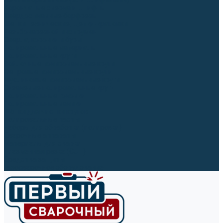
Ленты абразивные (для шлифмашин)
Корончатые сверла и штифты
Твёрдосплавные борфрезы
Щетки технические, щетки-крацовки
Резьбонарезной инструмент
Сверла, коронки и буры
Полировальные материалы
Полировальные круги
Войлочные полировальные круги
Фетровые полировальные круги
Муслиновые полировальные круги
Cизалевые полировальные круги
Полировальные головки
Полировальные валики
Щётки для чистки кругов
Полировальные пасты
Наборы для обработки (полировки)
Сварочные аппараты
Материалы для сварки
Плазменная резка (CUT)
Средства защиты
Газосварочное оборудование