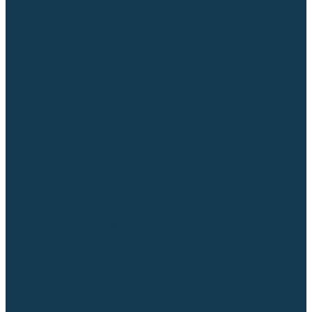
Диффузоры и завихрители CUT
Изоляторы, кольца уплотнительные
Насадки, кожухи, колпаки
Головы, основания плазмотронов
Корпусы, разъёмы
Шлейфы, кабеля
Наборы балеринок
Циркульные устройства
Комплектующие для лазерной резки
Газосварочное оборудование
Газовые горелки
Газовые резаки
Лампы паяльные
Газовые редукторы
Регуляторы расхода газа
Подогреватели углекислого газа (CO₂)
Манометры
Дополнительное газосварочное оборудование
Рукава, шланги, соединители
Баллоны
Переносные машины термической резки
Мундштуки для резаков и наконечники к горелкам
Гайки, ниппели
Строительное оборудование и инструмент
Генераторы (электростанции)
Бензиновые
Дизельные
Инверторные