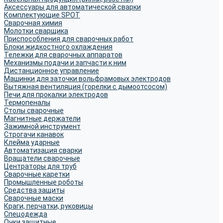
Аксессуары для автоматической сварки
Комплектующие SPOT
Сварочная химия
Молотки сварщика
Приспособления для сварочных работ
Блоки жидкостного охлаждения
Тележки для сварочных аппаратов
Механизмы подачи и запчасти к ним
Дистанционное управление
Машинки для заточки вольфрамовых электродов
Вытяжная вентиляция (горелки с дымоотсосом)
Печи для прокалки электродов
Термопеналы
Столы сварочные
Магнитные держатели
Зажимной инструмент
Строгачи канавок
Клейма ударные
Автоматизация сварки
Вращатели сварочные
Центраторы для труб
Сварочные каретки
Промышленные роботы
Средства защиты
Сварочные маски
Краги, перчатки, руковицы
Спецодежда
Очки защитные