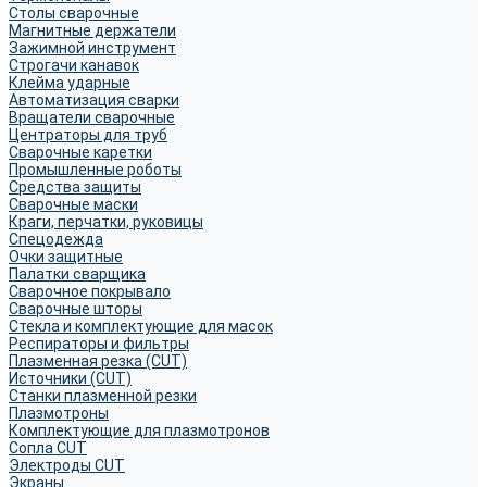
Столы сварочные
Магнитные держатели
Зажимной инструмент
Строгачи канавок
Клейма ударные
Автоматизация сварки
Вращатели сварочные
Центраторы для труб
Сварочные каретки
Промышленные роботы
Средства защиты
Сварочные маски
Краги, перчатки, руковицы
Спецодежда
Очки защитные
Палатки сварщика
Сварочное покрывало
Сварочные шторы
Стекла и комплектующие для масок
Респираторы и фильтры
Плазменная резка (CUT)
Источники (CUT)
Станки плазменной резки
Плазмотроны
Комплектующие для плазмотронов
Сопла CUT
Электроды CUT
Экраны