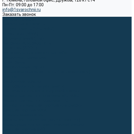
г. Тюмень, Головной офис, Дружбы, 128 к1 ст4
Пн-Пт: 09:00 до 17:00
info@1svarochnii.ru
Заказать звонок
Каталог товаров
Сварочные аппараты
Полуавтоматы (MIG-MAG)
Инверторы (MMA)
Аргонодуговые (TIG)
Выпрямители, реостаты
Точечная (SPOT)
Материалы для сварочных работ
Сварочная проволока
Электроды
Присадочные прутки
Вольфрамовые электроды (неплавящиеся)
Припои
Сварочные горелки
MIG горелки для полуавтомата
TIG горелки для аргонодуговой сварки
Расходные части к горелкам MIG-MAG
Расходные части к горелкам TIG
Запчасти и комплектующие для сварки
Комплектующие ММА
Клеммы заземления
Кабельная продукция (вилки, розетки)
Аксессуары для автоматической сварки
Комплектующие SPOT