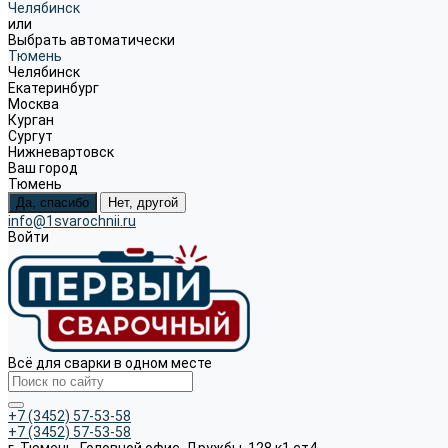
Челябинск
или
Выбрать автоматически
Тюмень
Челябинск
Екатеринбург
Москва
Курган
Сургут
Нижневартовск
Ваш город
Тюмень
Да, спасибо
Нет, другой
info@1svarochnii.ru
Войти
Всё для сварки в одном месте
+7 (3452) 57-53-58
+7 (3452) 57-53-58