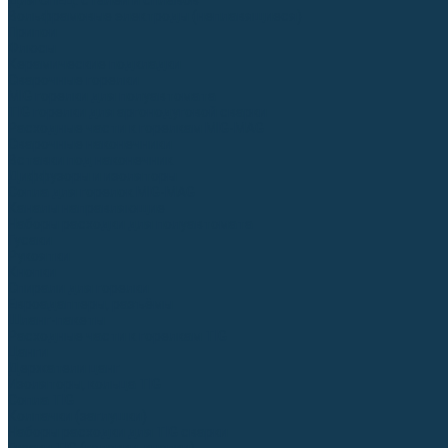
Для СПЕЦ. сталей и сплавов
Вольфрамовые электроды (неплавящиеся)
Припои
Флюсы
Керамические подкладки
Сварочные горелки
MIG горелки для полуавтомата
TIG горелки для аргонодуговой сварки
Расходные части к горелкам MIG-MAG
Сварочные наконечники
Вставки под наконечник
Диффузоры и изоляторы
Сопла для горелок MIG-MAG
Каналы направляющие
Наборы расходки для полуавтомата
Гусаки
Рукоятки
Кнопки
Спирали для горелки
Евроадаптеры, разъёмы
Шланг-пакеты
Расходные части к горелкам TIG
Цанги
Держатели цанг
Изоляторы, кольца TIG
Сопла TIG
Колпачки (заглушки)
Наборы расходки для TIG сварки