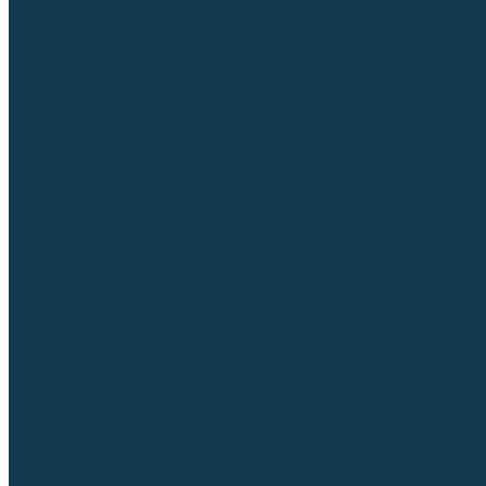
Приспособления для сварочных работ
Блоки жидкостного охлаждения
Тележки для сварочных аппаратов
Механизмы подачи и запчасти к ним
Дистанционное управление
Машинки для заточки вольфрамовых электродов
Автоматизация сварки
Вращатели сварочные
Центраторы для труб
Сварочные каретки
Промышленные роботы
Средства защиты
Сварочные маски
Краги, перчатки, руковицы
Спецодежда
Очки защитные
Палатки сварщика
Плазменная резка (CUT)
Источники (CUT)
Станки плазменной резки
Плазмотроны
Комплектующие для плазмотронов
Комплектующие для лазерной резки
Газосварочное оборудование
Газовые горелки
Газовые резаки
Лампы паяльные
Газовые редукторы