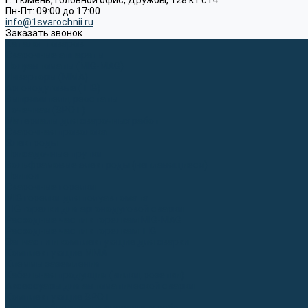
г. Тюмень, Головной офис, Дружбы, 128 к1 ст4
Пн-Пт: 09:00 до 17:00
info@1svarochnii.ru
Заказать звонок
Каталог товаров
Сварочные аппараты
Полуавтоматы (MIG-MAG)
Инверторы (MMA)
Аргонодуговые (TIG)
Выпрямители, реостаты
Точечная (SPOT)
Материалы для сварочных работ
Сварочная проволока
Электроды
Присадочные прутки
Вольфрамовые электроды (неплавящиеся)
Припои
Сварочные горелки
MIG горелки для полуавтомата
TIG горелки для аргонодуговой сварки
Расходные части к горелкам MIG-MAG
Расходные части к горелкам TIG
Запчасти и комплектующие для сварки
Комплектующие ММА
Клеммы заземления
Кабельная продукция (вилки, розетки)
Аксессуары для автоматической сварки
Комплектующие SPOT