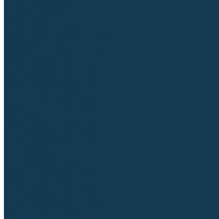
Аргонодуговые (TIG)
Выпрямители, реостаты
Точечная (SPOT)
Контактные
Автоматическая (SAW)
Генераторы и агрегаты для сварки
Лазерные
Материалы для сварочных работ
Сварочная проволока
Для УГЛЕРОДИСТЫХ сталей
Для НЕРЖАВЕЮЩИХ сталей
Для АЛЮМИНИЕВЫХ сплавов
Для МЕДНЫХ сплавов
Для СПЕЦ. сталей и сплавов
Самозащитная (порошковая)
Электроды
Для УГЛЕРОДИСТЫХ сталей
Для НЕРЖАВЕЮЩИХ сталей
Для АЛЮМИНИЕВЫХ сплавов
Для ЧУГУНА
Для НАПЛАВКИ
Для РЕЗКИ (угольные)
Для СПЕЦ. сталей и сплавов
Присадочные прутки
Для УГЛЕРОДИСТЫХ сталей
Для НЕРЖАВЕЮЩИХ сталей
Для АЛЮМИНИЕВЫХ сплавов
Для МЕДНЫХ сплавов