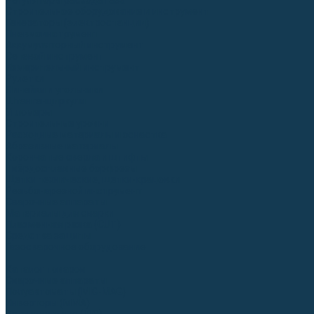
Регуляторы расхода газа
Строительное оборудование и инструмент
Генераторы (электростанции)
Пневмоинструмент
Аккумуляторный инструмент
Сетевой инструмент
Измерительный инструмент
Рулетки
Линейки и угольники
Штангенциркули
Угломеры
Строительные уровни
Расходные материалы и оснастка
Абразивные материалы
Корончатые сверла и штифты
Твёрдосплавные борфрезы
Щетки технические, щетки-крацовки
Резьбонарезной инструмент
Сварочные аппараты
Материалы для сварки
Плазменная резка (CUT)
Средства защиты
Газосварочное оборудование
...
Каталог товаров
Сварочные аппараты
Полуавтоматы (MIG-MAG)
Инверторы (MMA)