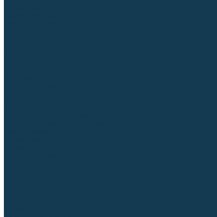
Регуляторы расхода газа
Строительное оборудование и инструмент
Генераторы (электростанции)
Пневмоинструмент
Аккумуляторный инструмент
Сетевой инструмент
Измерительный инструмент
Рулетки
Линейки и угольники
Штангенциркули
Угломеры
Строительные уровни
Расходные материалы и оснастка
Абразивные материалы
Корончатые сверла и штифты
Твёрдосплавные борфрезы
Щетки технические, щетки-крацовки
Резьбонарезной инструмент
Сварочные аппараты
Материалы для сварки
Плазменная резка (CUT)
Средства защиты
Газосварочное оборудование
...
Каталог товаров
Сварочные аппараты
Полуавтоматы (MIG-MAG)
Инверторы (MMA)