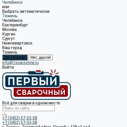
Челябинск
или
Выбрать автоматически
Тюмень
Челябинск
Екатеринбург
Москва
Курган
Сургут
Нижневартовск
Ваш город
Тюмень
Да, спасибо
Нет, другой
info@1svarochnii.ru
Войти
Всё для сварки в одном месте
+7 (3452) 57-53-58
+7 (3452) 57-53-58