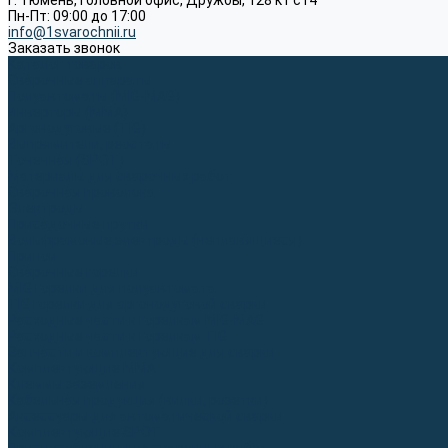
г. Тюмень, Головной офис, Дружбы, 128 к1 ст4
Пн-Пт: 09:00 до 17:00
info@1svarochnii.ru
Заказать звонок
Каталог товаров
Сварочные аппараты
Полуавтоматы (MIG-MAG)
Инверторы (MMA)
Аргонодуговые (TIG)
Выпрямители, реостаты
Точечная (SPOT)
Материалы для сварочных работ
Сварочная проволока
Электроды
Присадочные прутки
Вольфрамовые электроды (неплавящиеся)
Припои
Сварочные горелки
MIG горелки для полуавтомата
TIG горелки для аргонодуговой сварки
Расходные части к горелкам MIG-MAG
Расходные части к горелкам TIG
Запчасти и комплектующие для сварки
Комплектующие ММА
Клеммы заземления
Кабельная продукция (вилки, розетки)
Аксессуары для автоматической сварки
Комплектующие SPOT