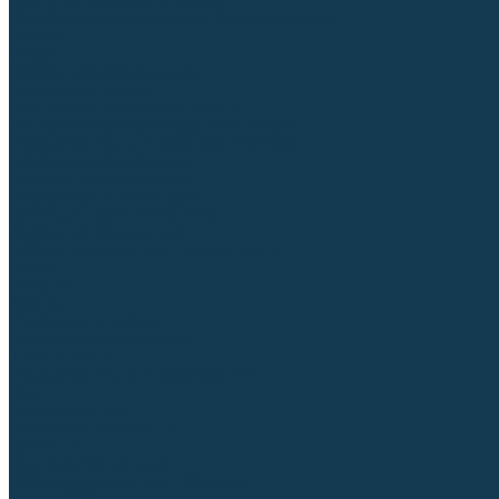
Для СПЕЦ. сталей и сплавов
Вольфрамовые электроды (неплавящиеся)
Припои
Флюсы
Керамические подкладки
Сварочные горелки
MIG горелки для полуавтомата
TIG горелки для аргонодуговой сварки
Расходные части к горелкам MIG-MAG
Сварочные наконечники
Вставки под наконечник
Диффузоры и изоляторы
Сопла для горелок MIG-MAG
Каналы направляющие
Наборы расходки для полуавтомата
Гусаки
Рукоятки
Кнопки
Спирали для горелки
Евроадаптеры, разъёмы
Шланг-пакеты
Расходные части к горелкам TIG
Цанги
Держатели цанг
Изоляторы, кольца TIG
Сопла TIG
Колпачки (заглушки)
Наборы расходки для TIG сварки