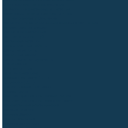
Приспособления для сварочных работ
Блоки жидкостного охлаждения
Тележки для сварочных аппаратов
Механизмы подачи и запчасти к ним
Дистанционное управление
Машинки для заточки вольфрамовых электродов
Автоматизация сварки
Вращатели сварочные
Центраторы для труб
Сварочные каретки
Промышленные роботы
Средства защиты
Сварочные маски
Краги, перчатки, руковицы
Спецодежда
Очки защитные
Палатки сварщика
Плазменная резка (CUT)
Источники (CUT)
Станки плазменной резки
Плазмотроны
Комплектующие для плазмотронов
Комплектующие для лазерной резки
Газосварочное оборудование
Газовые горелки
Газовые резаки
Лампы паяльные
Газовые редукторы