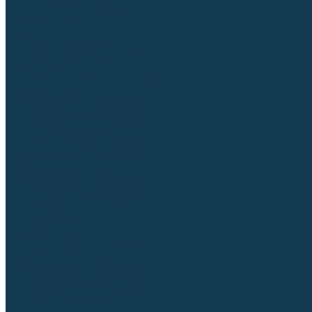
Аргонодуговые (TIG)
Выпрямители, реостаты
Точечная (SPOT)
Контактные
Автоматическая (SAW)
Генераторы и агрегаты для сварки
Лазерные
Материалы для сварочных работ
Сварочная проволока
Для УГЛЕРОДИСТЫХ сталей
Для НЕРЖАВЕЮЩИХ сталей
Для АЛЮМИНИЕВЫХ сплавов
Для МЕДНЫХ сплавов
Для СПЕЦ. сталей и сплавов
Самозащитная (порошковая)
Электроды
Для УГЛЕРОДИСТЫХ сталей
Для НЕРЖАВЕЮЩИХ сталей
Для АЛЮМИНИЕВЫХ сплавов
Для ЧУГУНА
Для НАПЛАВКИ
Для РЕЗКИ (угольные)
Для СПЕЦ. сталей и сплавов
Присадочные прутки
Для УГЛЕРОДИСТЫХ сталей
Для НЕРЖАВЕЮЩИХ сталей
Для АЛЮМИНИЕВЫХ сплавов
Для МЕДНЫХ сплавов