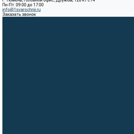
г. Тюмень, Головной офис, Дружбы, 128 к1 ст4
Пн-Пт: 09:00 до 17:00
info@1svarochnii.ru
Заказать звонок
Каталог товаров
Сварочные аппараты
Полуавтоматы (MIG-MAG)
Инверторы (MMA)
Аргонодуговые (TIG)
Выпрямители, реостаты
Точечная (SPOT)
Материалы для сварочных работ
Сварочная проволока
Электроды
Присадочные прутки
Вольфрамовые электроды (неплавящиеся)
Припои
Сварочные горелки
MIG горелки для полуавтомата
TIG горелки для аргонодуговой сварки
Расходные части к горелкам MIG-MAG
Расходные части к горелкам TIG
Запчасти и комплектующие для сварки
Комплектующие ММА
Клеммы заземления
Кабельная продукция (вилки, розетки)
Аксессуары для автоматической сварки
Комплектующие SPOT