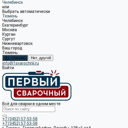
Челябинск
или
Выбрать автоматически
Тюмень
Челябинск
Екатеринбург
Москва
Курган
Сургут
Нижневартовск
Ваш город
Тюмень
Да, спасибо
Нет, другой
info@1svarochnii.ru
Войти
Всё для сварки в одном месте
+7 (3452) 57-53-58
+7 (3452) 57-53-58