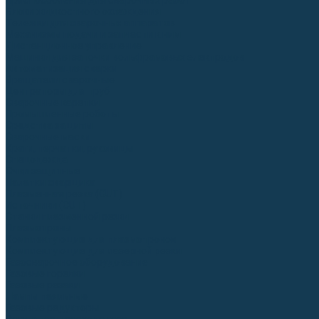
Приспособления для сварочных работ
Блоки жидкостного охлаждения
Тележки для сварочных аппаратов
Механизмы подачи и запчасти к ним
Дистанционное управление
Машинки для заточки вольфрамовых электродов
Автоматизация сварки
Вращатели сварочные
Центраторы для труб
Сварочные каретки
Промышленные роботы
Средства защиты
Сварочные маски
Краги, перчатки, руковицы
Спецодежда
Очки защитные
Палатки сварщика
Плазменная резка (CUT)
Источники (CUT)
Станки плазменной резки
Плазмотроны
Комплектующие для плазмотронов
Комплектующие для лазерной резки
Газосварочное оборудование
Газовые горелки
Газовые резаки
Лампы паяльные
Газовые редукторы