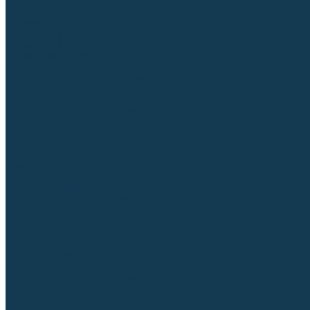
Аргонодуговые (TIG)
Выпрямители, реостаты
Точечная (SPOT)
Контактные
Автоматическая (SAW)
Генераторы и агрегаты для сварки
Лазерные
Материалы для сварочных работ
Сварочная проволока
Для УГЛЕРОДИСТЫХ сталей
Для НЕРЖАВЕЮЩИХ сталей
Для АЛЮМИНИЕВЫХ сплавов
Для МЕДНЫХ сплавов
Для СПЕЦ. сталей и сплавов
Самозащитная (порошковая)
Электроды
Для УГЛЕРОДИСТЫХ сталей
Для НЕРЖАВЕЮЩИХ сталей
Для АЛЮМИНИЕВЫХ сплавов
Для ЧУГУНА
Для НАПЛАВКИ
Для РЕЗКИ (угольные)
Для СПЕЦ. сталей и сплавов
Присадочные прутки
Для УГЛЕРОДИСТЫХ сталей
Для НЕРЖАВЕЮЩИХ сталей
Для АЛЮМИНИЕВЫХ сплавов
Для МЕДНЫХ сплавов