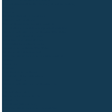
Для СПЕЦ. сталей и сплавов
Вольфрамовые электроды (неплавящиеся)
Припои
Флюсы
Керамические подкладки
Сварочные горелки
MIG горелки для полуавтомата
TIG горелки для аргонодуговой сварки
Расходные части к горелкам MIG-MAG
Сварочные наконечники
Вставки под наконечник
Диффузоры и изоляторы
Сопла для горелок MIG-MAG
Каналы направляющие
Наборы расходки для полуавтомата
Гусаки
Рукоятки
Кнопки
Спирали для горелки
Евроадаптеры, разъёмы
Шланг-пакеты
Расходные части к горелкам TIG
Цанги
Держатели цанг
Изоляторы, кольца TIG
Сопла TIG
Колпачки (заглушки)
Наборы расходки для TIG сварки