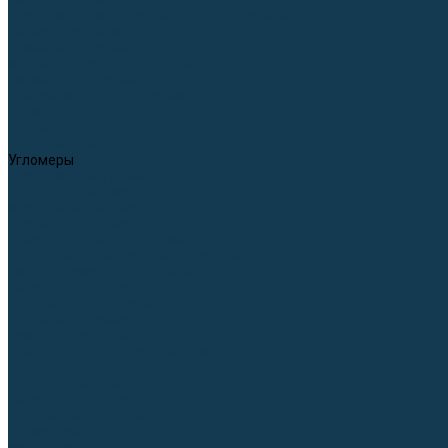
Регуляторы расхода газа
Строительное оборудование и инструмент
Генераторы (электростанции)
Пневмоинструмент
Аккумуляторный инструмент
Сетевой инструмент
Измерительный инструмент
Рулетки
Линейки и угольники
Штангенциркули
Угломеры
Строительные уровни
Расходные материалы и оснастка
Абразивные материалы
Корончатые сверла и штифты
Твёрдосплавные борфрезы
Щетки технические, щетки-крацовки
Резьбонарезной инструмент
Сварочные аппараты
Материалы для сварки
Плазменная резка (CUT)
Средства защиты
Газосварочное оборудование
...
Каталог товаров
Сварочные аппараты
Полуавтоматы (MIG-MAG)
Инверторы (MMA)