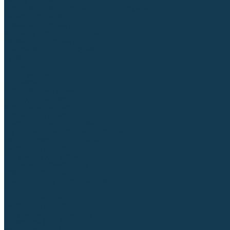
Регуляторы расхода газа
Строительное оборудование и инструмент
Генераторы (электростанции)
Пневмоинструмент
Аккумуляторный инструмент
Сетевой инструмент
Измерительный инструмент
Рулетки
Линейки и угольники
Штангенциркули
Угломеры
Строительные уровни
Расходные материалы и оснастка
Абразивные материалы
Корончатые сверла и штифты
Твёрдосплавные борфрезы
Щетки технические, щетки-крацовки
Резьбонарезной инструмент
Сварочные аппараты
Материалы для сварки
Плазменная резка (CUT)
Средства защиты
Газосварочное оборудование
...
Каталог товаров
Сварочные аппараты
Полуавтоматы (MIG-MAG)
Инверторы (MMA)