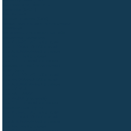
Аргонодуговые (TIG)
Выпрямители, реостаты
Точечная (SPOT)
Контактные
Автоматическая (SAW)
Генераторы и агрегаты для сварки
Лазерные
Материалы для сварочных работ
Сварочная проволока
Для УГЛЕРОДИСТЫХ сталей
Для НЕРЖАВЕЮЩИХ сталей
Для АЛЮМИНИЕВЫХ сплавов
Для МЕДНЫХ сплавов
Для СПЕЦ. сталей и сплавов
Самозащитная (порошковая)
Электроды
Для УГЛЕРОДИСТЫХ сталей
Для НЕРЖАВЕЮЩИХ сталей
Для АЛЮМИНИЕВЫХ сплавов
Для ЧУГУНА
Для НАПЛАВКИ
Для РЕЗКИ (угольные)
Для СПЕЦ. сталей и сплавов
Присадочные прутки
Для УГЛЕРОДИСТЫХ сталей
Для НЕРЖАВЕЮЩИХ сталей
Для АЛЮМИНИЕВЫХ сплавов
Для МЕДНЫХ сплавов