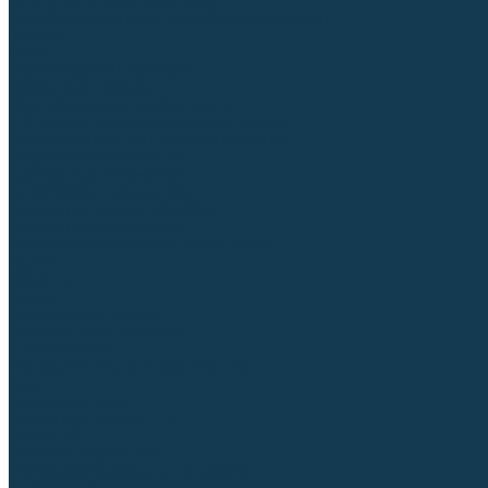
Для СПЕЦ. сталей и сплавов
Вольфрамовые электроды (неплавящиеся)
Припои
Флюсы
Керамические подкладки
Сварочные горелки
MIG горелки для полуавтомата
TIG горелки для аргонодуговой сварки
Расходные части к горелкам MIG-MAG
Сварочные наконечники
Вставки под наконечник
Диффузоры и изоляторы
Сопла для горелок MIG-MAG
Каналы направляющие
Наборы расходки для полуавтомата
Гусаки
Рукоятки
Кнопки
Спирали для горелки
Евроадаптеры, разъёмы
Шланг-пакеты
Расходные части к горелкам TIG
Цанги
Держатели цанг
Изоляторы, кольца TIG
Сопла TIG
Колпачки (заглушки)
Наборы расходки для TIG сварки