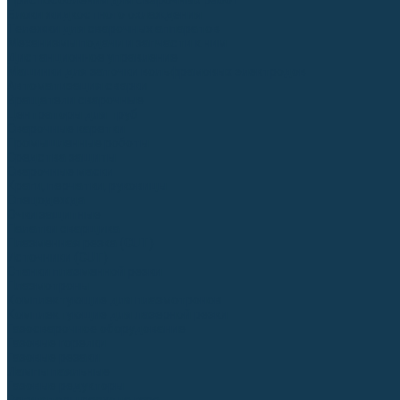
Приспособления для сварочных работ
Блоки жидкостного охлаждения
Тележки для сварочных аппаратов
Механизмы подачи и запчасти к ним
Дистанционное управление
Машинки для заточки вольфрамовых электродов
Автоматизация сварки
Вращатели сварочные
Центраторы для труб
Сварочные каретки
Промышленные роботы
Средства защиты
Сварочные маски
Краги, перчатки, руковицы
Спецодежда
Очки защитные
Палатки сварщика
Плазменная резка (CUT)
Источники (CUT)
Станки плазменной резки
Плазмотроны
Комплектующие для плазмотронов
Комплектующие для лазерной резки
Газосварочное оборудование
Газовые горелки
Газовые резаки
Лампы паяльные
Газовые редукторы