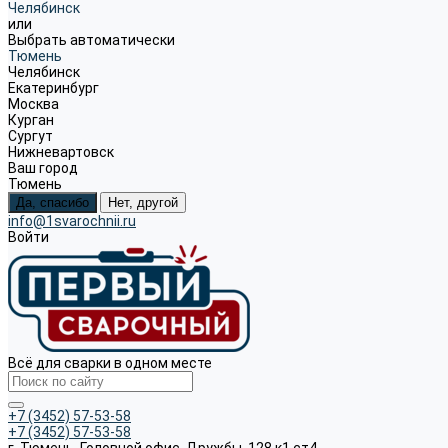
Челябинск
или
Выбрать автоматически
Тюмень
Челябинск
Екатеринбург
Москва
Курган
Сургут
Нижневартовск
Ваш город
Тюмень
Да, спасибо
Нет, другой
info@1svarochnii.ru
Войти
Всё для сварки в одном месте
+7 (3452) 57-53-58
+7 (3452) 57-53-58