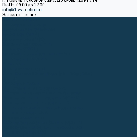
г. Тюмень, Головной офис, Дружбы, 128 к1 ст4
Пн-Пт: 09:00 до 17:00
info@1svarochnii.ru
Заказать звонок
Каталог товаров
Сварочные аппараты
Полуавтоматы (MIG-MAG)
Инверторы (MMA)
Аргонодуговые (TIG)
Выпрямители, реостаты
Точечная (SPOT)
Материалы для сварочных работ
Сварочная проволока
Электроды
Присадочные прутки
Вольфрамовые электроды (неплавящиеся)
Припои
Сварочные горелки
MIG горелки для полуавтомата
TIG горелки для аргонодуговой сварки
Расходные части к горелкам MIG-MAG
Расходные части к горелкам TIG
Запчасти и комплектующие для сварки
Комплектующие ММА
Клеммы заземления
Кабельная продукция (вилки, розетки)
Аксессуары для автоматической сварки
Комплектующие SPOT