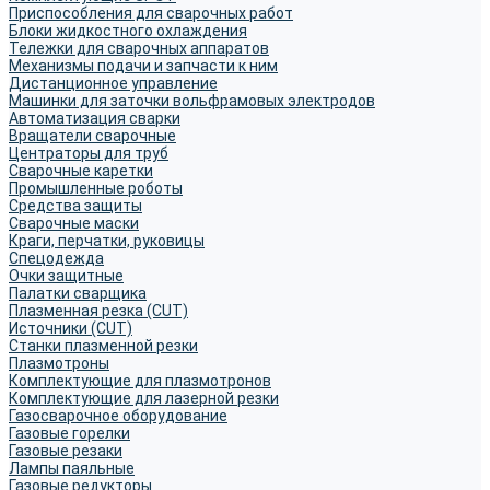
Приспособления для сварочных работ
Блоки жидкостного охлаждения
Тележки для сварочных аппаратов
Механизмы подачи и запчасти к ним
Дистанционное управление
Машинки для заточки вольфрамовых электродов
Автоматизация сварки
Вращатели сварочные
Центраторы для труб
Сварочные каретки
Промышленные роботы
Средства защиты
Сварочные маски
Краги, перчатки, руковицы
Спецодежда
Очки защитные
Палатки сварщика
Плазменная резка (CUT)
Источники (CUT)
Станки плазменной резки
Плазмотроны
Комплектующие для плазмотронов
Комплектующие для лазерной резки
Газосварочное оборудование
Газовые горелки
Газовые резаки
Лампы паяльные
Газовые редукторы