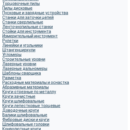
Торцовочные пилы
Пилы дисковые
Пусковые и зарядные устройства
Станки для заточки цепей
Станки сверлильные
Ленточнопильные станки
Стойки для инструмента
Измерительный инструмент
Рулетки
Линейки и угольники
Штангенциркули
Угломеры
Строительные уровни
Лазерные уровни
Лазерные дальномеры
Шаблоны сварщика
Разметка
Расходные материалы и оснастка
Абразивные материалы
Круги отрезные по металлу
Круги зачистные
Круги шлифовальные
Круги лепестковые торцевые
Доводочные круги
Валики шлифовальные
Фибровые диски и круги
Шлифовальные головки
Конволютные круги