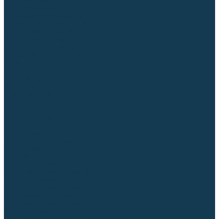
Торцовочные пилы
Пилы дисковые
Пусковые и зарядные устройства
Станки для заточки цепей
Станки сверлильные
Ленточнопильные станки
Стойки для инструмента
Измерительный инструмент
Рулетки
Линейки и угольники
Штангенциркули
Угломеры
Строительные уровни
Лазерные уровни
Лазерные дальномеры
Шаблоны сварщика
Разметка
Расходные материалы и оснастка
Абразивные материалы
Круги отрезные по металлу
Круги зачистные
Круги шлифовальные
Круги лепестковые торцевые
Доводочные круги
Валики шлифовальные
Фибровые диски и круги
Шлифовальные головки
Конволютные круги