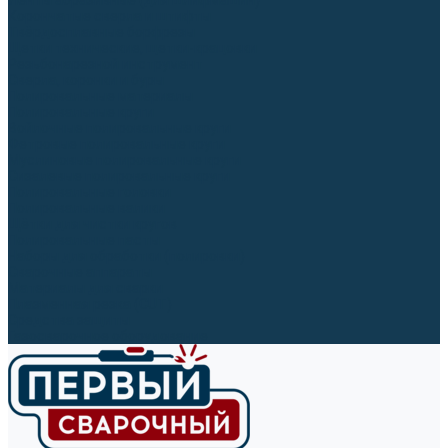
Ленты абразивные (для шлифмашин)
Корончатые сверла и штифты
Твёрдосплавные борфрезы
Щетки технические, щетки-крацовки
Резьбонарезной инструмент
Сверла, коронки и буры
Полировальные материалы
Полировальные круги
Войлочные полировальные круги
Фетровые полировальные круги
Муслиновые полировальные круги
Cизалевые полировальные круги
Полировальные головки
Полировальные валики
Щётки для чистки кругов
Полировальные пасты
Наборы для обработки (полировки)
Сварочные аппараты
Материалы для сварки
Плазменная резка (CUT)
Средства защиты
Газосварочное оборудование