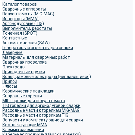
Каталог товаров
Сварочные аппараты
Полуавтоматы (MIG-MAG)
Инверторы (MMA)
Аргонодуговые (TIG)
Выпрямители, реостаты
Точечная (SPOT)
Контактные
Автоматическая (SAW)
Генераторы и агрегаты для сварки
Лазерные
Материалы для сварочных работ
Сварочная проволока
Электроды
Присадочные прутки
Вольфрамовые электроды (неплавящиеся)
Припои
Флюсы
Керамические подкладки
Сварочные горелки
MIG горелки для полуавтомата
TIG горелки для аргонодуговой сварки
Расходные части к горелкам MIG-MAG
Расходные части к горелкам TIG
Запчасти и комплектующие для сварки
Комплектующие ММА
Клеммы заземления
Кабельная продукция (вилки, розетки)