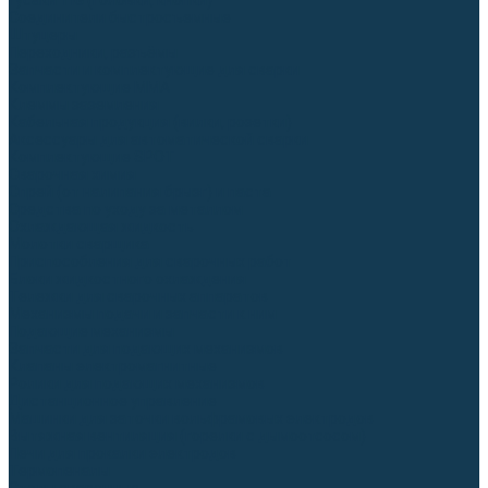
Гусаки TIG (головки, кнопки)
Соединители быстросъемные
Штуцеры
Переходники, разъёмы
Запчасти и комплектующие для сварки
Комплектующие ММА
Клеммы заземления
Кабельная продукция (вилки, розетки)
Аксессуары для автоматической сварки
Комплектующие SPOT
Сварочная химия
Спрей (от налипания брызг) и паста
Средства по уходу за металлом
Охлаждающая жидкость
Молотки сварщика
Приспособления для сварочных работ
Блоки жидкостного охлаждения
Тележки для сварочных аппаратов
Механизмы подачи и запчасти к ним
Подающие механизмы
Запчасти для подающих механизмов
Клапаны электромагнитные
Ролики для подающих механизмов
Дистанционное управление
Машинки для заточки вольфрамовых электродов
Вытяжная вентиляция (горелки с дымоотсосом)
Печи для прокалки электродов
Термопеналы