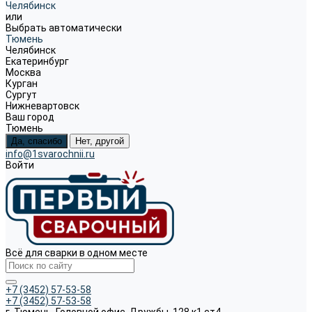
Челябинск
или
Выбрать автоматически
Тюмень
Челябинск
Екатеринбург
Москва
Курган
Сургут
Нижневартовск
Ваш город
Тюмень
Да, спасибо
Нет, другой
info@1svarochnii.ru
Войти
Всё для сварки в одном месте
+7 (3452) 57-53-58
+7 (3452) 57-53-58