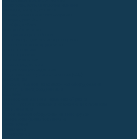
Диффузоры и завихрители CUT
Изоляторы, кольца уплотнительные
Насадки, кожухи, колпаки
Головы, основания плазмотронов
Корпусы, разъёмы
Шлейфы, кабеля
Наборы балеринок
Циркульные устройства
Комплектующие для лазерной резки
Газосварочное оборудование
Газовые горелки
Газовые резаки
Лампы паяльные
Газовые редукторы
Регуляторы расхода газа
Подогреватели углекислого газа (CO₂)
Манометры
Дополнительное газосварочное оборудование
Рукава, шланги, соединители
Баллоны
Переносные машины термической резки
Мундштуки для резаков и наконечники к горелкам
Гайки, ниппели
Строительное оборудование и инструмент
Генераторы (электростанции)
Бензиновые
Дизельные
Инверторные