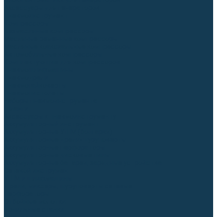
Блоки автоматики для генераторов
Аксессуары для генераторов
Пневмоинструмент
Компрессоры
Безмасляные компрессоры
Масляные ременные компрессоры
Масляные коаксиальные компрессоры
Автомобильные компрессоры
Комплектующие для компрессоров
Пневмошлифмашины
Пневмодрели
Пневмогайковерты
Пневмопистолеты
Наборы пневмоинструмента
Шланги
Аксессуары к пневмоинструменту
Аккумуляторный инструмент
Аккумуляторные УШМ (болгарки)
Аккумуляторные дрели-шуруповерты
Аккумуляторные перфораторы
Аккумуляторные дисковые пилы
Аккумуляторные батареи, зарядные устройства
Сетевой инструмент
УШМ и шлифмашины
Дрели, миксеры, шуруповерты сетевые
Перфораторы
Отбойные молотки
Точильные станки