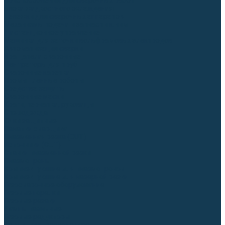
Приспособления для сварочных работ
Блоки жидкостного охлаждения
Тележки для сварочных аппаратов
Механизмы подачи и запчасти к ним
Дистанционное управление
Машинки для заточки вольфрамовых электродов
Автоматизация сварки
Вращатели сварочные
Центраторы для труб
Сварочные каретки
Промышленные роботы
Средства защиты
Сварочные маски
Краги, перчатки, руковицы
Спецодежда
Очки защитные
Палатки сварщика
Плазменная резка (CUT)
Источники (CUT)
Станки плазменной резки
Плазмотроны
Комплектующие для плазмотронов
Комплектующие для лазерной резки
Газосварочное оборудование
Газовые горелки
Газовые резаки
Лампы паяльные
Газовые редукторы