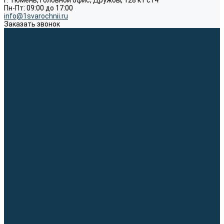
г. Тюмень, Головной офис, Дружбы, 128 к1 ст4
Пн-Пт: 09:00 до 17:00
info@1svarochnii.ru
Заказать звонок
Каталог товаров
Сварочные аппараты
Полуавтоматы (MIG-MAG)
Инверторы (MMA)
Аргонодуговые (TIG)
Выпрямители, реостаты
Точечная (SPOT)
Материалы для сварочных работ
Сварочная проволока
Электроды
Присадочные прутки
Вольфрамовые электроды (неплавящиеся)
Припои
Сварочные горелки
MIG горелки для полуавтомата
TIG горелки для аргонодуговой сварки
Расходные части к горелкам MIG-MAG
Расходные части к горелкам TIG
Запчасти и комплектующие для сварки
Комплектующие ММА
Клеммы заземления
Кабельная продукция (вилки, розетки)
Аксессуары для автоматической сварки
Комплектующие SPOT