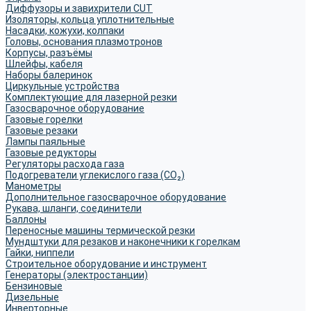
Диффузоры и завихрители CUT
Изоляторы, кольца уплотнительные
Насадки, кожухи, колпаки
Головы, основания плазмотронов
Корпусы, разъёмы
Шлейфы, кабеля
Наборы балеринок
Циркульные устройства
Комплектующие для лазерной резки
Газосварочное оборудование
Газовые горелки
Газовые резаки
Лампы паяльные
Газовые редукторы
Регуляторы расхода газа
Подогреватели углекислого газа (CO₂)
Манометры
Дополнительное газосварочное оборудование
Рукава, шланги, соединители
Баллоны
Переносные машины термической резки
Мундштуки для резаков и наконечники к горелкам
Гайки, ниппели
Строительное оборудование и инструмент
Генераторы (электростанции)
Бензиновые
Дизельные
Инверторные