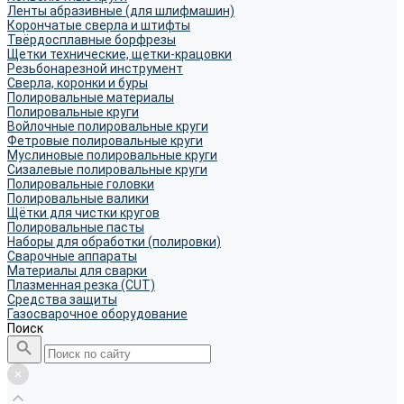
Ленты абразивные (для шлифмашин)
Корончатые сверла и штифты
Твёрдосплавные борфрезы
Щетки технические, щетки-крацовки
Резьбонарезной инструмент
Сверла, коронки и буры
Полировальные материалы
Полировальные круги
Войлочные полировальные круги
Фетровые полировальные круги
Муслиновые полировальные круги
Cизалевые полировальные круги
Полировальные головки
Полировальные валики
Щётки для чистки кругов
Полировальные пасты
Наборы для обработки (полировки)
Сварочные аппараты
Материалы для сварки
Плазменная резка (CUT)
Средства защиты
Газосварочное оборудование
Поиск