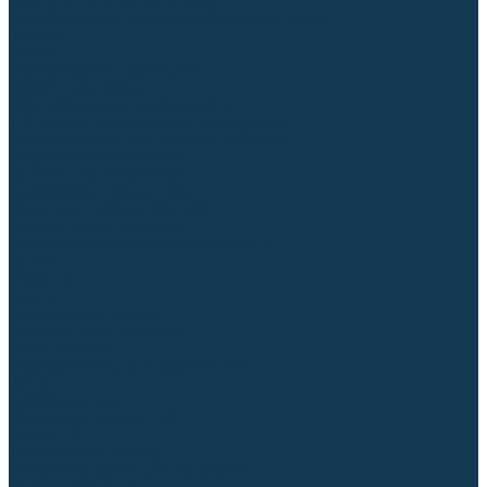
Для СПЕЦ. сталей и сплавов
Вольфрамовые электроды (неплавящиеся)
Припои
Флюсы
Керамические подкладки
Сварочные горелки
MIG горелки для полуавтомата
TIG горелки для аргонодуговой сварки
Расходные части к горелкам MIG-MAG
Сварочные наконечники
Вставки под наконечник
Диффузоры и изоляторы
Сопла для горелок MIG-MAG
Каналы направляющие
Наборы расходки для полуавтомата
Гусаки
Рукоятки
Кнопки
Спирали для горелки
Евроадаптеры, разъёмы
Шланг-пакеты
Расходные части к горелкам TIG
Цанги
Держатели цанг
Изоляторы, кольца TIG
Сопла TIG
Колпачки (заглушки)
Наборы расходки для TIG сварки