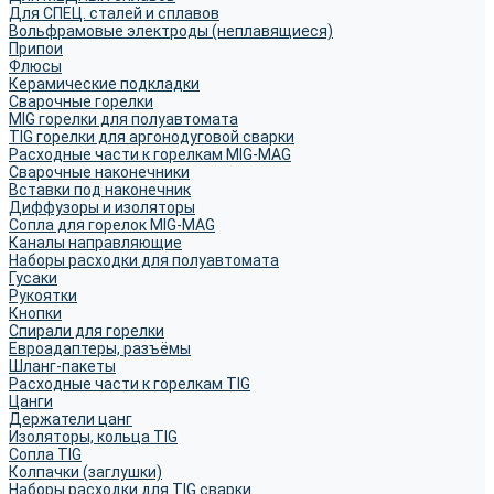
Для СПЕЦ. сталей и сплавов
Вольфрамовые электроды (неплавящиеся)
Припои
Флюсы
Керамические подкладки
Сварочные горелки
MIG горелки для полуавтомата
TIG горелки для аргонодуговой сварки
Расходные части к горелкам MIG-MAG
Сварочные наконечники
Вставки под наконечник
Диффузоры и изоляторы
Сопла для горелок MIG-MAG
Каналы направляющие
Наборы расходки для полуавтомата
Гусаки
Рукоятки
Кнопки
Спирали для горелки
Евроадаптеры, разъёмы
Шланг-пакеты
Расходные части к горелкам TIG
Цанги
Держатели цанг
Изоляторы, кольца TIG
Сопла TIG
Колпачки (заглушки)
Наборы расходки для TIG сварки