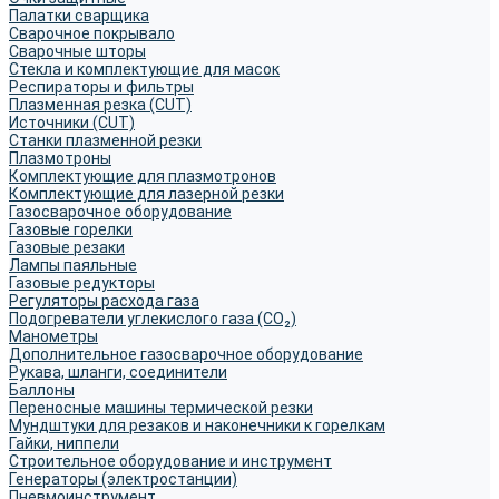
Палатки сварщика
Сварочное покрывало
Сварочные шторы
Стекла и комплектующие для масок
Респираторы и фильтры
Плазменная резка (CUT)
Источники (CUT)
Станки плазменной резки
Плазмотроны
Комплектующие для плазмотронов
Комплектующие для лазерной резки
Газосварочное оборудование
Газовые горелки
Газовые резаки
Лампы паяльные
Газовые редукторы
Регуляторы расхода газа
Подогреватели углекислого газа (CO₂)
Манометры
Дополнительное газосварочное оборудование
Рукава, шланги, соединители
Баллоны
Переносные машины термической резки
Мундштуки для резаков и наконечники к горелкам
Гайки, ниппели
Строительное оборудование и инструмент
Генераторы (электростанции)
Пневмоинструмент