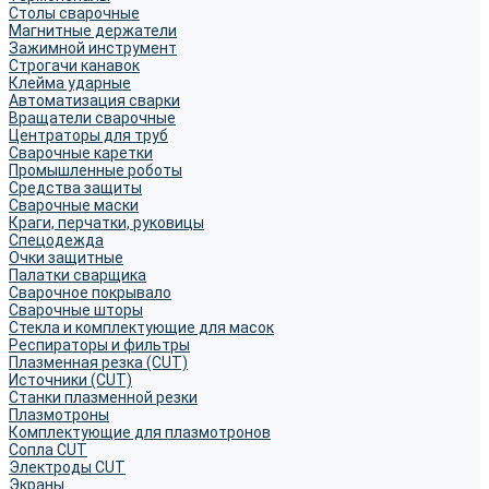
Столы сварочные
Магнитные держатели
Зажимной инструмент
Строгачи канавок
Клейма ударные
Автоматизация сварки
Вращатели сварочные
Центраторы для труб
Сварочные каретки
Промышленные роботы
Средства защиты
Сварочные маски
Краги, перчатки, руковицы
Спецодежда
Очки защитные
Палатки сварщика
Сварочное покрывало
Сварочные шторы
Стекла и комплектующие для масок
Респираторы и фильтры
Плазменная резка (CUT)
Источники (CUT)
Станки плазменной резки
Плазмотроны
Комплектующие для плазмотронов
Сопла CUT
Электроды CUT
Экраны