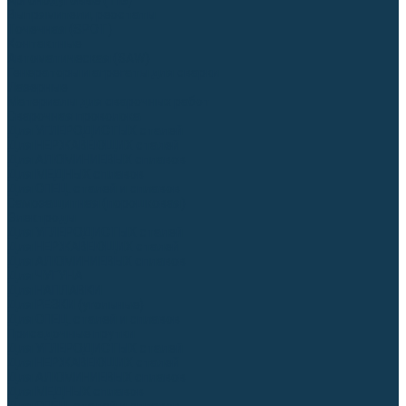
Аргонодуговые (TIG)
Выпрямители, реостаты
Точечная (SPOT)
Контактные
Автоматическая (SAW)
Генераторы и агрегаты для сварки
Лазерные
Материалы для сварочных работ
Сварочная проволока
Для УГЛЕРОДИСТЫХ сталей
Для НЕРЖАВЕЮЩИХ сталей
Для АЛЮМИНИЕВЫХ сплавов
Для МЕДНЫХ сплавов
Для СПЕЦ. сталей и сплавов
Самозащитная (порошковая)
Электроды
Для УГЛЕРОДИСТЫХ сталей
Для НЕРЖАВЕЮЩИХ сталей
Для АЛЮМИНИЕВЫХ сплавов
Для ЧУГУНА
Для НАПЛАВКИ
Для РЕЗКИ (угольные)
Для СПЕЦ. сталей и сплавов
Присадочные прутки
Для УГЛЕРОДИСТЫХ сталей
Для НЕРЖАВЕЮЩИХ сталей
Для АЛЮМИНИЕВЫХ сплавов
Для МЕДНЫХ сплавов