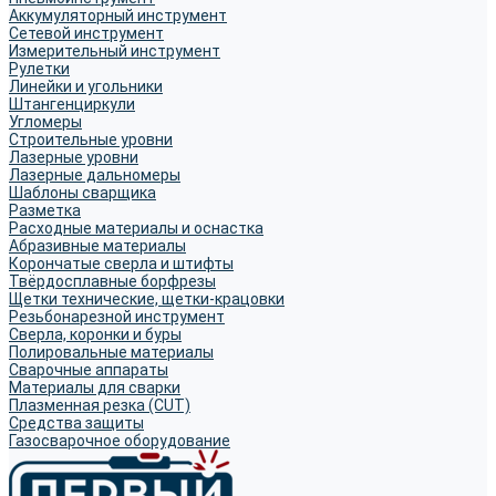
Аккумуляторный инструмент
Сетевой инструмент
Измерительный инструмент
Рулетки
Линейки и угольники
Штангенциркули
Угломеры
Строительные уровни
Лазерные уровни
Лазерные дальномеры
Шаблоны сварщика
Разметка
Расходные материалы и оснастка
Абразивные материалы
Корончатые сверла и штифты
Твёрдосплавные борфрезы
Щетки технические, щетки-крацовки
Резьбонарезной инструмент
Сверла, коронки и буры
Полировальные материалы
Сварочные аппараты
Материалы для сварки
Плазменная резка (CUT)
Средства защиты
Газосварочное оборудование