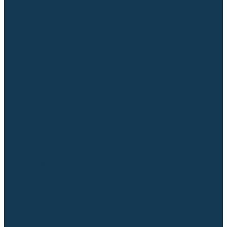
Столы сварочные
Магнитные держатели
Зажимной инструмент
Строгачи канавок
Клейма ударные
Автоматизация сварки
Вращатели сварочные
Центраторы для труб
Сварочные каретки
Промышленные роботы
Средства защиты
Сварочные маски
Краги, перчатки, руковицы
Спецодежда
Очки защитные
Палатки сварщика
Сварочное покрывало
Сварочные шторы
Стекла и комплектующие для масок
Респираторы и фильтры
Плазменная резка (CUT)
Источники (CUT)
Станки плазменной резки
Плазмотроны
Комплектующие для плазмотронов
Сопла CUT
Электроды CUT
Экраны