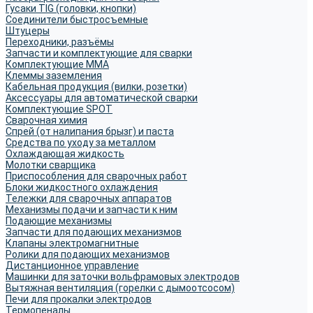
Гусаки TIG (головки, кнопки)
Соединители быстросъемные
Штуцеры
Переходники, разъёмы
Запчасти и комплектующие для сварки
Комплектующие ММА
Клеммы заземления
Кабельная продукция (вилки, розетки)
Аксессуары для автоматической сварки
Комплектующие SPOT
Сварочная химия
Спрей (от налипания брызг) и паста
Средства по уходу за металлом
Охлаждающая жидкость
Молотки сварщика
Приспособления для сварочных работ
Блоки жидкостного охлаждения
Тележки для сварочных аппаратов
Механизмы подачи и запчасти к ним
Подающие механизмы
Запчасти для подающих механизмов
Клапаны электромагнитные
Ролики для подающих механизмов
Дистанционное управление
Машинки для заточки вольфрамовых электродов
Вытяжная вентиляция (горелки с дымоотсосом)
Печи для прокалки электродов
Термопеналы