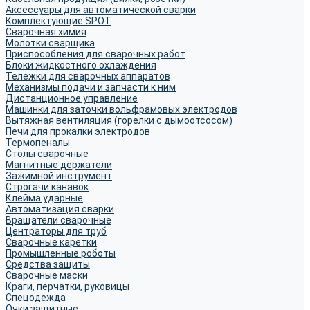
Аксессуары для автоматической сварки
Комплектующие SPOT
Сварочная химия
Молотки сварщика
Приспособления для сварочных работ
Блоки жидкостного охлаждения
Тележки для сварочных аппаратов
Механизмы подачи и запчасти к ним
Дистанционное управление
Машинки для заточки вольфрамовых электродов
Вытяжная вентиляция (горелки с дымоотсосом)
Печи для прокалки электродов
Термопеналы
Столы сварочные
Магнитные держатели
Зажимной инструмент
Строгачи канавок
Клейма ударные
Автоматизация сварки
Вращатели сварочные
Центраторы для труб
Сварочные каретки
Промышленные роботы
Средства защиты
Сварочные маски
Краги, перчатки, руковицы
Спецодежда
Очки защитные