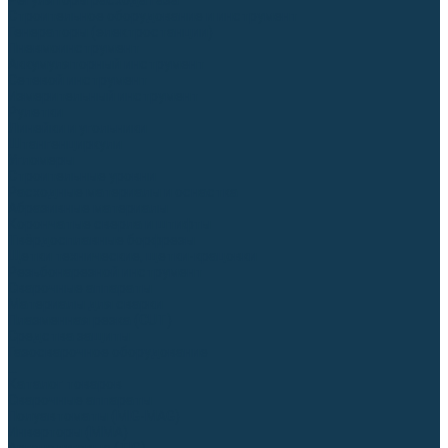
Регуляторы расхода газа
Строительное оборудование и инструмент
Генераторы (электростанции)
Пневмоинструмент
Аккумуляторный инструмент
Сетевой инструмент
Измерительный инструмент
Рулетки
Линейки и угольники
Штангенциркули
Угломеры
Строительные уровни
Расходные материалы и оснастка
Абразивные материалы
Корончатые сверла и штифты
Твёрдосплавные борфрезы
Щетки технические, щетки-крацовки
Резьбонарезной инструмент
Сварочные аппараты
Материалы для сварки
Плазменная резка (CUT)
Средства защиты
Газосварочное оборудование
...
Каталог товаров
Сварочные аппараты
Полуавтоматы (MIG-MAG)
Инверторы (MMA)