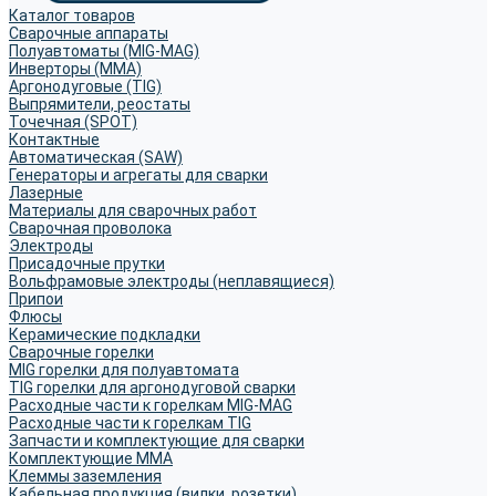
Каталог товаров
Сварочные аппараты
Полуавтоматы (MIG-MAG)
Инверторы (MMA)
Аргонодуговые (TIG)
Выпрямители, реостаты
Точечная (SPOT)
Контактные
Автоматическая (SAW)
Генераторы и агрегаты для сварки
Лазерные
Материалы для сварочных работ
Сварочная проволока
Электроды
Присадочные прутки
Вольфрамовые электроды (неплавящиеся)
Припои
Флюсы
Керамические подкладки
Сварочные горелки
MIG горелки для полуавтомата
TIG горелки для аргонодуговой сварки
Расходные части к горелкам MIG-MAG
Расходные части к горелкам TIG
Запчасти и комплектующие для сварки
Комплектующие ММА
Клеммы заземления
Кабельная продукция (вилки, розетки)