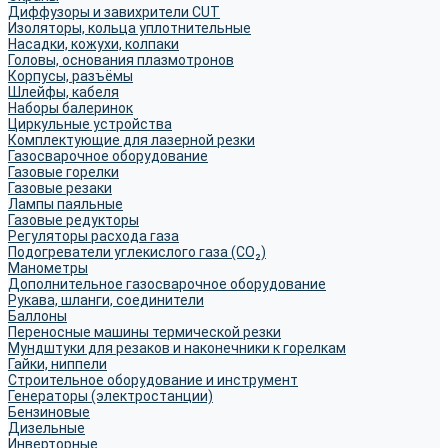
Диффузоры и завихрители CUT
Изоляторы, кольца уплотнительные
Насадки, кожухи, колпаки
Головы, основания плазмотронов
Корпусы, разъёмы
Шлейфы, кабеля
Наборы балеринок
Циркульные устройства
Комплектующие для лазерной резки
Газосварочное оборудование
Газовые горелки
Газовые резаки
Лампы паяльные
Газовые редукторы
Регуляторы расхода газа
Подогреватели углекислого газа (CO₂)
Манометры
Дополнительное газосварочное оборудование
Рукава, шланги, соединители
Баллоны
Переносные машины термической резки
Мундштуки для резаков и наконечники к горелкам
Гайки, ниппели
Строительное оборудование и инструмент
Генераторы (электростанции)
Бензиновые
Дизельные
Инверторные