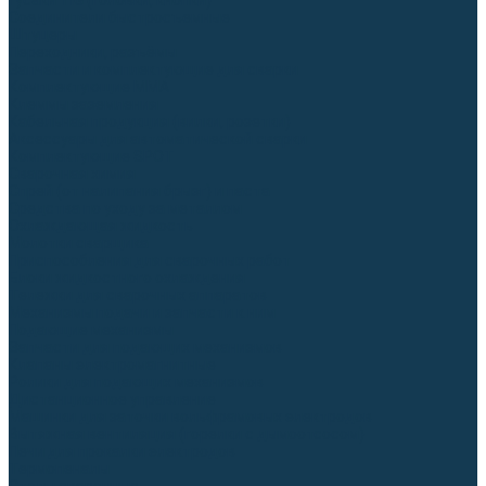
Гусаки TIG (головки, кнопки)
Соединители быстросъемные
Штуцеры
Переходники, разъёмы
Запчасти и комплектующие для сварки
Комплектующие ММА
Клеммы заземления
Кабельная продукция (вилки, розетки)
Аксессуары для автоматической сварки
Комплектующие SPOT
Сварочная химия
Спрей (от налипания брызг) и паста
Средства по уходу за металлом
Охлаждающая жидкость
Молотки сварщика
Приспособления для сварочных работ
Блоки жидкостного охлаждения
Тележки для сварочных аппаратов
Механизмы подачи и запчасти к ним
Подающие механизмы
Запчасти для подающих механизмов
Клапаны электромагнитные
Ролики для подающих механизмов
Дистанционное управление
Машинки для заточки вольфрамовых электродов
Вытяжная вентиляция (горелки с дымоотсосом)
Печи для прокалки электродов
Термопеналы