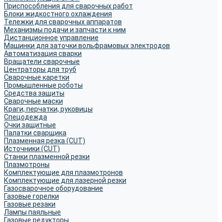
Приспособления для сварочных работ
Блоки жидкостного охлаждения
Тележки для сварочных аппаратов
Механизмы подачи и запчасти к ним
Дистанционное управление
Машинки для заточки вольфрамовых электродов
Автоматизация сварки
Вращатели сварочные
Центраторы для труб
Сварочные каретки
Промышленные роботы
Средства защиты
Сварочные маски
Краги, перчатки, руковицы
Спецодежда
Очки защитные
Палатки сварщика
Плазменная резка (CUT)
Источники (CUT)
Станки плазменной резки
Плазмотроны
Комплектующие для плазмотронов
Комплектующие для лазерной резки
Газосварочное оборудование
Газовые горелки
Газовые резаки
Лампы паяльные
Газовые редукторы