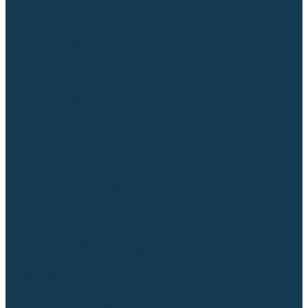
Приспособления для сварочных работ
Блоки жидкостного охлаждения
Тележки для сварочных аппаратов
Механизмы подачи и запчасти к ним
Дистанционное управление
Машинки для заточки вольфрамовых электродов
Автоматизация сварки
Вращатели сварочные
Центраторы для труб
Сварочные каретки
Промышленные роботы
Средства защиты
Сварочные маски
Краги, перчатки, руковицы
Спецодежда
Очки защитные
Палатки сварщика
Плазменная резка (CUT)
Источники (CUT)
Станки плазменной резки
Плазмотроны
Комплектующие для плазмотронов
Комплектующие для лазерной резки
Газосварочное оборудование
Газовые горелки
Газовые резаки
Лампы паяльные
Газовые редукторы