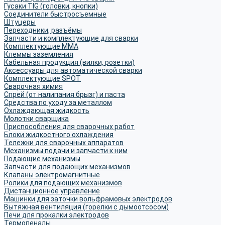
Гусаки TIG (головки, кнопки)
Соединители быстросъемные
Штуцеры
Переходники, разъёмы
Запчасти и комплектующие для сварки
Комплектующие ММА
Клеммы заземления
Кабельная продукция (вилки, розетки)
Аксессуары для автоматической сварки
Комплектующие SPOT
Сварочная химия
Спрей (от налипания брызг) и паста
Средства по уходу за металлом
Охлаждающая жидкость
Молотки сварщика
Приспособления для сварочных работ
Блоки жидкостного охлаждения
Тележки для сварочных аппаратов
Механизмы подачи и запчасти к ним
Подающие механизмы
Запчасти для подающих механизмов
Клапаны электромагнитные
Ролики для подающих механизмов
Дистанционное управление
Машинки для заточки вольфрамовых электродов
Вытяжная вентиляция (горелки с дымоотсосом)
Печи для прокалки электродов
Термопеналы