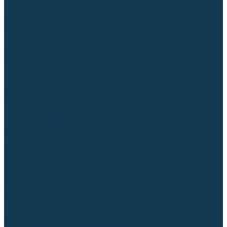
Торцовочные пилы
Пилы дисковые
Пусковые и зарядные устройства
Станки для заточки цепей
Станки сверлильные
Ленточнопильные станки
Стойки для инструмента
Измерительный инструмент
Рулетки
Линейки и угольники
Штангенциркули
Угломеры
Строительные уровни
Лазерные уровни
Лазерные дальномеры
Шаблоны сварщика
Разметка
Расходные материалы и оснастка
Абразивные материалы
Круги отрезные по металлу
Круги зачистные
Круги шлифовальные
Круги лепестковые торцевые
Доводочные круги
Валики шлифовальные
Фибровые диски и круги
Шлифовальные головки
Конволютные круги