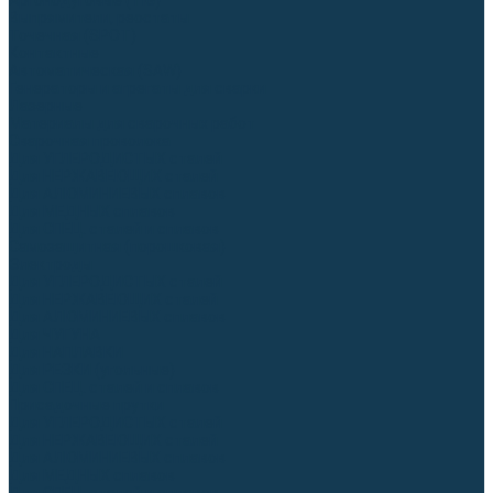
Аргонодуговые (TIG)
Выпрямители, реостаты
Точечная (SPOT)
Контактные
Автоматическая (SAW)
Генераторы и агрегаты для сварки
Лазерные
Материалы для сварочных работ
Сварочная проволока
Для УГЛЕРОДИСТЫХ сталей
Для НЕРЖАВЕЮЩИХ сталей
Для АЛЮМИНИЕВЫХ сплавов
Для МЕДНЫХ сплавов
Для СПЕЦ. сталей и сплавов
Самозащитная (порошковая)
Электроды
Для УГЛЕРОДИСТЫХ сталей
Для НЕРЖАВЕЮЩИХ сталей
Для АЛЮМИНИЕВЫХ сплавов
Для ЧУГУНА
Для НАПЛАВКИ
Для РЕЗКИ (угольные)
Для СПЕЦ. сталей и сплавов
Присадочные прутки
Для УГЛЕРОДИСТЫХ сталей
Для НЕРЖАВЕЮЩИХ сталей
Для АЛЮМИНИЕВЫХ сплавов
Для МЕДНЫХ сплавов