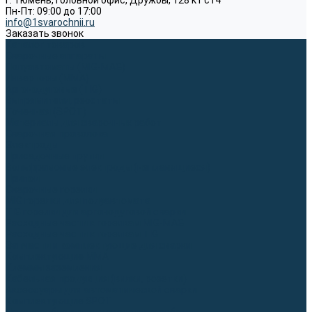
г. Тюмень, Головной офис, Дружбы, 128 к1 ст4
Пн-Пт: 09:00 до 17:00
info@1svarochnii.ru
Заказать звонок
Каталог товаров
Сварочные аппараты
Полуавтоматы (MIG-MAG)
Инверторы (MMA)
Аргонодуговые (TIG)
Выпрямители, реостаты
Точечная (SPOT)
Материалы для сварочных работ
Сварочная проволока
Электроды
Присадочные прутки
Вольфрамовые электроды (неплавящиеся)
Припои
Сварочные горелки
MIG горелки для полуавтомата
TIG горелки для аргонодуговой сварки
Расходные части к горелкам MIG-MAG
Расходные части к горелкам TIG
Запчасти и комплектующие для сварки
Комплектующие ММА
Клеммы заземления
Кабельная продукция (вилки, розетки)
Аксессуары для автоматической сварки
Комплектующие SPOT