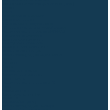
Для СПЕЦ. сталей и сплавов
Вольфрамовые электроды (неплавящиеся)
Припои
Флюсы
Керамические подкладки
Сварочные горелки
MIG горелки для полуавтомата
TIG горелки для аргонодуговой сварки
Расходные части к горелкам MIG-MAG
Сварочные наконечники
Вставки под наконечник
Диффузоры и изоляторы
Сопла для горелок MIG-MAG
Каналы направляющие
Наборы расходки для полуавтомата
Гусаки
Рукоятки
Кнопки
Спирали для горелки
Евроадаптеры, разъёмы
Шланг-пакеты
Расходные части к горелкам TIG
Цанги
Держатели цанг
Изоляторы, кольца TIG
Сопла TIG
Колпачки (заглушки)
Наборы расходки для TIG сварки