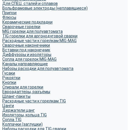
Для СПЕЦ. сталей и сплавов
Вольфрамовые электроды (неплавящиеся)
Припои
Флюсы
Керамические подкладки
Сварочные горелки
MIG горелки для полуавтомата
TIG горелки для аргонодуговой сварки
Расходные части к горелкам MIG-MAG
Сварочные наконечники
Вставки под наконечник
Диффузоры и изоляторы
Сопла для горелок MIG-MAG
Каналы направляющие
Наборы расходки для полуавтомата
Гусаки
Рукоятки
Кнопки
Спирали для горелки
Евроадаптеры, разъёмы
Шланг-пакеты
Расходные части к горелкам TIG
Цанги
Держатели цанг
Изоляторы, кольца TIG
Сопла TIG
Колпачки (заглушки)
Наборы расходки для TIG сварки