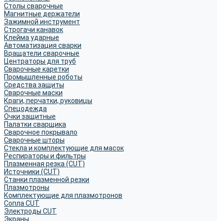
Столы сварочные
Магнитные держатели
Зажимной инструмент
Строгачи канавок
Клейма ударные
Автоматизация сварки
Вращатели сварочные
Центраторы для труб
Сварочные каретки
Промышленные роботы
Средства защиты
Сварочные маски
Краги, перчатки, руковицы
Спецодежда
Очки защитные
Палатки сварщика
Сварочное покрывало
Сварочные шторы
Стекла и комплектующие для масок
Респираторы и фильтры
Плазменная резка (CUT)
Источники (CUT)
Станки плазменной резки
Плазмотроны
Комплектующие для плазмотронов
Сопла CUT
Электроды CUT
Экраны