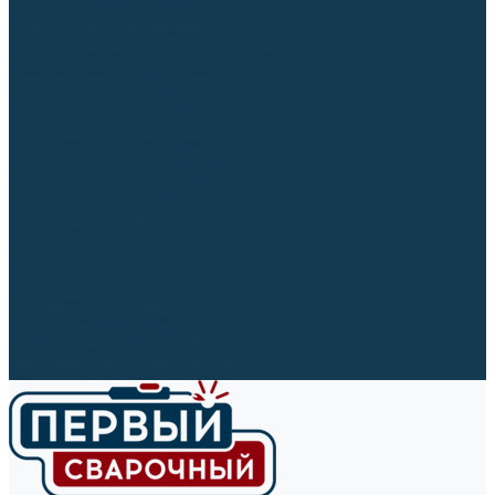
Ленты абразивные (для шлифмашин)
Корончатые сверла и штифты
Твёрдосплавные борфрезы
Щетки технические, щетки-крацовки
Резьбонарезной инструмент
Сверла, коронки и буры
Полировальные материалы
Полировальные круги
Войлочные полировальные круги
Фетровые полировальные круги
Муслиновые полировальные круги
Cизалевые полировальные круги
Полировальные головки
Полировальные валики
Щётки для чистки кругов
Полировальные пасты
Наборы для обработки (полировки)
Сварочные аппараты
Материалы для сварки
Плазменная резка (CUT)
Средства защиты
Газосварочное оборудование