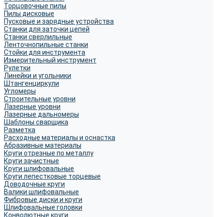
Торцовочные пилы
Пилы дисковые
Пусковые и зарядные устройства
Станки для заточки цепей
Станки сверлильные
Ленточнопильные станки
Стойки для инструмента
Измерительный инструмент
Рулетки
Линейки и угольники
Штангенциркули
Угломеры
Строительные уровни
Лазерные уровни
Лазерные дальномеры
Шаблоны сварщика
Разметка
Расходные материалы и оснастка
Абразивные материалы
Круги отрезные по металлу
Круги зачистные
Круги шлифовальные
Круги лепестковые торцевые
Доводочные круги
Валики шлифовальные
Фибровые диски и круги
Шлифовальные головки
Конволютные круги