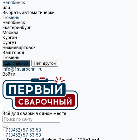
Челябинск
или
Выбрать автоматически
Тюмень
Челябинск
Екатеринбург
Москва
Курган
Сургут
Нижневартовск
Ваш город
Тюмень
Да, спасибо
Нет, другой
info@1svarochnii.ru
Войти
Всё для сварки в одном месте
+7 (3452) 57-53-58
+7 (3452) 57-53-58