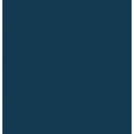
Столы сварочные
Магнитные держатели
Зажимной инструмент
Строгачи канавок
Клейма ударные
Автоматизация сварки
Вращатели сварочные
Центраторы для труб
Сварочные каретки
Промышленные роботы
Средства защиты
Сварочные маски
Краги, перчатки, руковицы
Спецодежда
Очки защитные
Палатки сварщика
Сварочное покрывало
Сварочные шторы
Стекла и комплектующие для масок
Респираторы и фильтры
Плазменная резка (CUT)
Источники (CUT)
Станки плазменной резки
Плазмотроны
Комплектующие для плазмотронов
Сопла CUT
Электроды CUT
Экраны