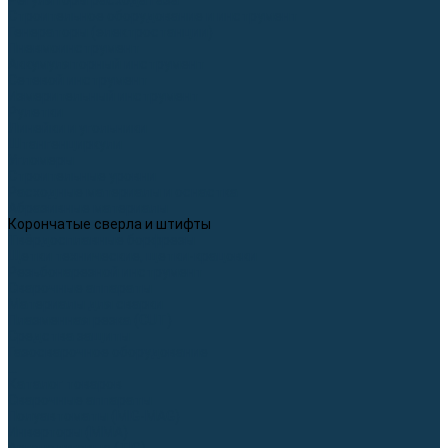
Регуляторы расхода газа
Строительное оборудование и инструмент
Генераторы (электростанции)
Пневмоинструмент
Аккумуляторный инструмент
Сетевой инструмент
Измерительный инструмент
Рулетки
Линейки и угольники
Штангенциркули
Угломеры
Строительные уровни
Расходные материалы и оснастка
Абразивные материалы
Корончатые сверла и штифты
Твёрдосплавные борфрезы
Щетки технические, щетки-крацовки
Резьбонарезной инструмент
Сварочные аппараты
Материалы для сварки
Плазменная резка (CUT)
Средства защиты
Газосварочное оборудование
...
Каталог товаров
Сварочные аппараты
Полуавтоматы (MIG-MAG)
Инверторы (MMA)