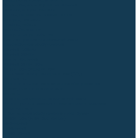
Диффузоры и завихрители CUT
Изоляторы, кольца уплотнительные
Насадки, кожухи, колпаки
Головы, основания плазмотронов
Корпусы, разъёмы
Шлейфы, кабеля
Наборы балеринок
Циркульные устройства
Комплектующие для лазерной резки
Газосварочное оборудование
Газовые горелки
Газовые резаки
Лампы паяльные
Газовые редукторы
Регуляторы расхода газа
Подогреватели углекислого газа (CO₂)
Манометры
Дополнительное газосварочное оборудование
Рукава, шланги, соединители
Баллоны
Переносные машины термической резки
Мундштуки для резаков и наконечники к горелкам
Гайки, ниппели
Строительное оборудование и инструмент
Генераторы (электростанции)
Бензиновые
Дизельные
Инверторные