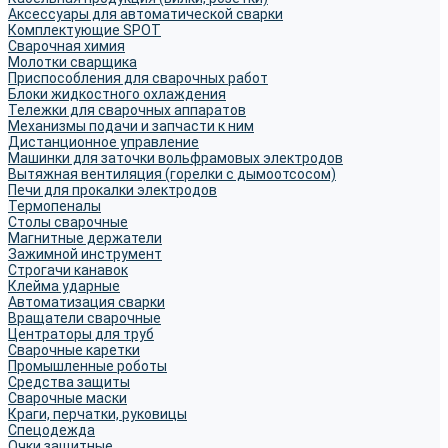
Аксессуары для автоматической сварки
Комплектующие SPOT
Сварочная химия
Молотки сварщика
Приспособления для сварочных работ
Блоки жидкостного охлаждения
Тележки для сварочных аппаратов
Механизмы подачи и запчасти к ним
Дистанционное управление
Машинки для заточки вольфрамовых электродов
Вытяжная вентиляция (горелки с дымоотсосом)
Печи для прокалки электродов
Термопеналы
Столы сварочные
Магнитные держатели
Зажимной инструмент
Строгачи канавок
Клейма ударные
Автоматизация сварки
Вращатели сварочные
Центраторы для труб
Сварочные каретки
Промышленные роботы
Средства защиты
Сварочные маски
Краги, перчатки, руковицы
Спецодежда
Очки защитные