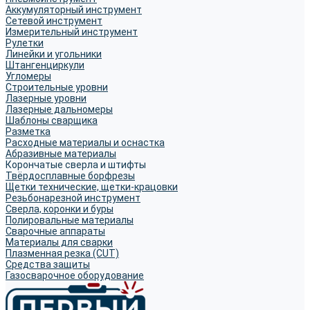
Аккумуляторный инструмент
Сетевой инструмент
Измерительный инструмент
Рулетки
Линейки и угольники
Штангенциркули
Угломеры
Строительные уровни
Лазерные уровни
Лазерные дальномеры
Шаблоны сварщика
Разметка
Расходные материалы и оснастка
Абразивные материалы
Корончатые сверла и штифты
Твёрдосплавные борфрезы
Щетки технические, щетки-крацовки
Резьбонарезной инструмент
Сверла, коронки и буры
Полировальные материалы
Сварочные аппараты
Материалы для сварки
Плазменная резка (CUT)
Средства защиты
Газосварочное оборудование