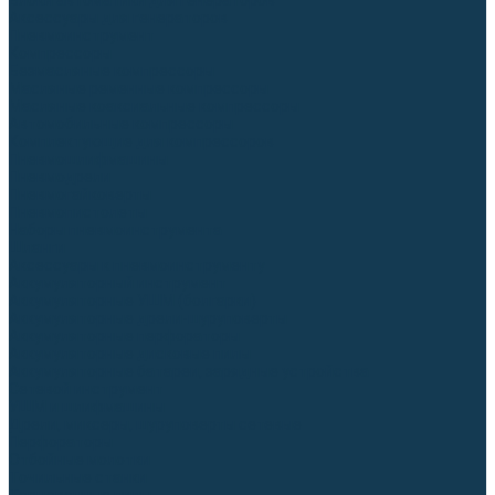
Блоки автоматики для генераторов
Аксессуары для генераторов
Пневмоинструмент
Компрессоры
Безмасляные компрессоры
Масляные ременные компрессоры
Масляные коаксиальные компрессоры
Автомобильные компрессоры
Комплектующие для компрессоров
Пневмошлифмашины
Пневмодрели
Пневмогайковерты
Пневмопистолеты
Наборы пневмоинструмента
Шланги
Аксессуары к пневмоинструменту
Аккумуляторный инструмент
Аккумуляторные УШМ (болгарки)
Аккумуляторные дрели-шуруповерты
Аккумуляторные перфораторы
Аккумуляторные дисковые пилы
Аккумуляторные батареи, зарядные устройства
Сетевой инструмент
УШМ и шлифмашины
Дрели, миксеры, шуруповерты сетевые
Перфораторы
Отбойные молотки
Точильные станки