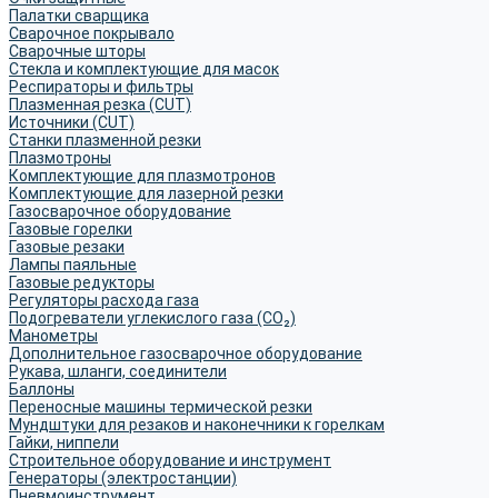
Палатки сварщика
Сварочное покрывало
Сварочные шторы
Стекла и комплектующие для масок
Респираторы и фильтры
Плазменная резка (CUT)
Источники (CUT)
Станки плазменной резки
Плазмотроны
Комплектующие для плазмотронов
Комплектующие для лазерной резки
Газосварочное оборудование
Газовые горелки
Газовые резаки
Лампы паяльные
Газовые редукторы
Регуляторы расхода газа
Подогреватели углекислого газа (CO₂)
Манометры
Дополнительное газосварочное оборудование
Рукава, шланги, соединители
Баллоны
Переносные машины термической резки
Мундштуки для резаков и наконечники к горелкам
Гайки, ниппели
Строительное оборудование и инструмент
Генераторы (электростанции)
Пневмоинструмент