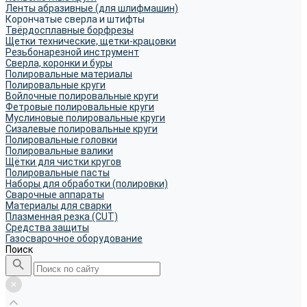
Ленты абразивные (для шлифмашин)
Корончатые сверла и штифты
Твёрдосплавные борфрезы
Щетки технические, щетки-крацовки
Резьбонарезной инструмент
Сверла, коронки и буры
Полировальные материалы
Полировальные круги
Войлочные полировальные круги
Фетровые полировальные круги
Муслиновые полировальные круги
Cизалевые полировальные круги
Полировальные головки
Полировальные валики
Щётки для чистки кругов
Полировальные пасты
Наборы для обработки (полировки)
Сварочные аппараты
Материалы для сварки
Плазменная резка (CUT)
Средства защиты
Газосварочное оборудование
Поиск