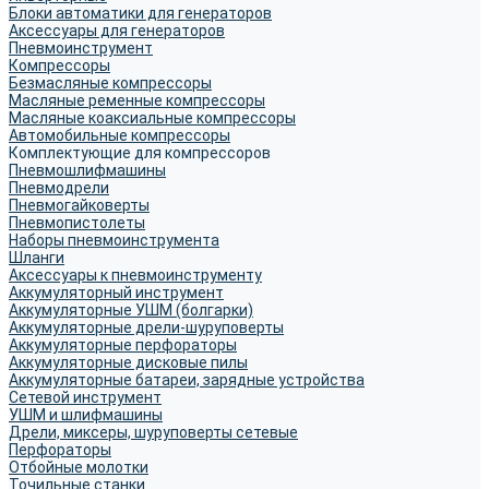
Блоки автоматики для генераторов
Аксессуары для генераторов
Пневмоинструмент
Компрессоры
Безмасляные компрессоры
Масляные ременные компрессоры
Масляные коаксиальные компрессоры
Автомобильные компрессоры
Комплектующие для компрессоров
Пневмошлифмашины
Пневмодрели
Пневмогайковерты
Пневмопистолеты
Наборы пневмоинструмента
Шланги
Аксессуары к пневмоинструменту
Аккумуляторный инструмент
Аккумуляторные УШМ (болгарки)
Аккумуляторные дрели-шуруповерты
Аккумуляторные перфораторы
Аккумуляторные дисковые пилы
Аккумуляторные батареи, зарядные устройства
Сетевой инструмент
УШМ и шлифмашины
Дрели, миксеры, шуруповерты сетевые
Перфораторы
Отбойные молотки
Точильные станки