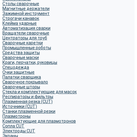
Столы сварочные
Магнитные держатели
Зажимной инструмент
Строгачи канавок
Клейма ударные
Автоматизация сварки
Вращатели сварочные
Центраторы для труб
Сварочные каретки
Промышленные роботы
Средства защиты
Сварочные маски
Краги, перчатки, руковицы
Спецодежда
Очки защитные
Палатки сварщика
Сварочное покрывало
Сварочные шторы
Стекла и комплектующие для масок
Респираторы и фильтры
Плазменная резка (CUT)
Источники (CUT)
Станки плазменной резки
Плазмотроны
Комплектующие для плазмотронов
Сопла CUT
Электроды CUT
Экраны