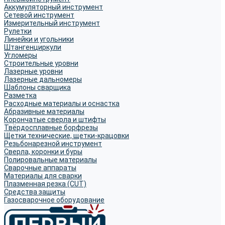
Аккумуляторный инструмент
Сетевой инструмент
Измерительный инструмент
Рулетки
Линейки и угольники
Штангенциркули
Угломеры
Строительные уровни
Лазерные уровни
Лазерные дальномеры
Шаблоны сварщика
Разметка
Расходные материалы и оснастка
Абразивные материалы
Корончатые сверла и штифты
Твёрдосплавные борфрезы
Щетки технические, щетки-крацовки
Резьбонарезной инструмент
Сверла, коронки и буры
Полировальные материалы
Сварочные аппараты
Материалы для сварки
Плазменная резка (CUT)
Средства защиты
Газосварочное оборудование