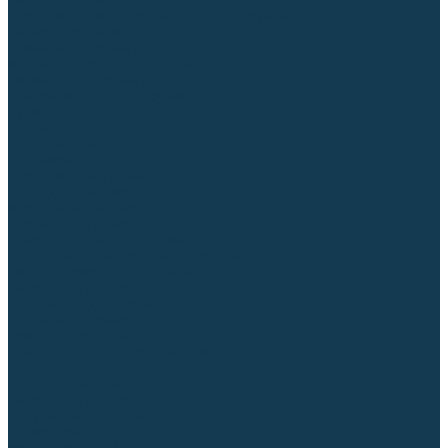
Регуляторы расхода газа
Строительное оборудование и инструмент
Генераторы (электростанции)
Пневмоинструмент
Аккумуляторный инструмент
Сетевой инструмент
Измерительный инструмент
Рулетки
Линейки и угольники
Штангенциркули
Угломеры
Строительные уровни
Расходные материалы и оснастка
Абразивные материалы
Корончатые сверла и штифты
Твёрдосплавные борфрезы
Щетки технические, щетки-крацовки
Резьбонарезной инструмент
Сварочные аппараты
Материалы для сварки
Плазменная резка (CUT)
Средства защиты
Газосварочное оборудование
...
Каталог товаров
Сварочные аппараты
Полуавтоматы (MIG-MAG)
Инверторы (MMA)