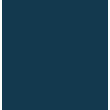
Диффузоры и завихрители CUT
Изоляторы, кольца уплотнительные
Насадки, кожухи, колпаки
Головы, основания плазмотронов
Корпусы, разъёмы
Шлейфы, кабеля
Наборы балеринок
Циркульные устройства
Комплектующие для лазерной резки
Газосварочное оборудование
Газовые горелки
Газовые резаки
Лампы паяльные
Газовые редукторы
Регуляторы расхода газа
Подогреватели углекислого газа (CO₂)
Манометры
Дополнительное газосварочное оборудование
Рукава, шланги, соединители
Баллоны
Переносные машины термической резки
Мундштуки для резаков и наконечники к горелкам
Гайки, ниппели
Строительное оборудование и инструмент
Генераторы (электростанции)
Бензиновые
Дизельные
Инверторные