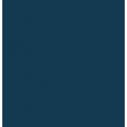
Блоки автоматики для генераторов
Аксессуары для генераторов
Пневмоинструмент
Компрессоры
Безмасляные компрессоры
Масляные ременные компрессоры
Масляные коаксиальные компрессоры
Автомобильные компрессоры
Комплектующие для компрессоров
Пневмошлифмашины
Пневмодрели
Пневмогайковерты
Пневмопистолеты
Наборы пневмоинструмента
Шланги
Аксессуары к пневмоинструменту
Аккумуляторный инструмент
Аккумуляторные УШМ (болгарки)
Аккумуляторные дрели-шуруповерты
Аккумуляторные перфораторы
Аккумуляторные дисковые пилы
Аккумуляторные батареи, зарядные устройства
Сетевой инструмент
УШМ и шлифмашины
Дрели, миксеры, шуруповерты сетевые
Перфораторы
Отбойные молотки
Точильные станки