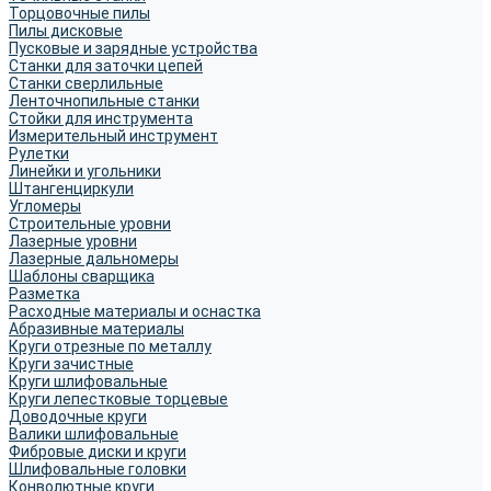
Торцовочные пилы
Пилы дисковые
Пусковые и зарядные устройства
Станки для заточки цепей
Станки сверлильные
Ленточнопильные станки
Стойки для инструмента
Измерительный инструмент
Рулетки
Линейки и угольники
Штангенциркули
Угломеры
Строительные уровни
Лазерные уровни
Лазерные дальномеры
Шаблоны сварщика
Разметка
Расходные материалы и оснастка
Абразивные материалы
Круги отрезные по металлу
Круги зачистные
Круги шлифовальные
Круги лепестковые торцевые
Доводочные круги
Валики шлифовальные
Фибровые диски и круги
Шлифовальные головки
Конволютные круги