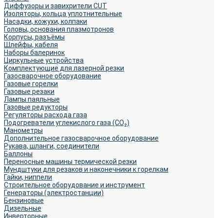
Диффузоры и завихрители CUT
Изоляторы, кольца уплотнительные
Насадки, кожухи, колпаки
Головы, основания плазмотронов
Корпусы, разъёмы
Шлейфы, кабеля
Наборы балеринок
Циркульные устройства
Комплектующие для лазерной резки
Газосварочное оборудование
Газовые горелки
Газовые резаки
Лампы паяльные
Газовые редукторы
Регуляторы расхода газа
Подогреватели углекислого газа (CO₂)
Манометры
Дополнительное газосварочное оборудование
Рукава, шланги, соединители
Баллоны
Переносные машины термической резки
Мундштуки для резаков и наконечники к горелкам
Гайки, ниппели
Строительное оборудование и инструмент
Генераторы (электростанции)
Бензиновые
Дизельные
Инверторные