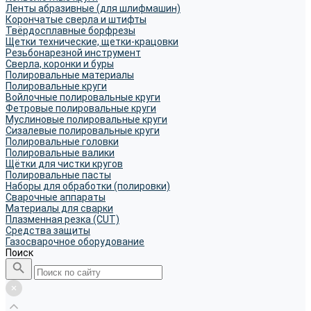
Ленты абразивные (для шлифмашин)
Корончатые сверла и штифты
Твёрдосплавные борфрезы
Щетки технические, щетки-крацовки
Резьбонарезной инструмент
Сверла, коронки и буры
Полировальные материалы
Полировальные круги
Войлочные полировальные круги
Фетровые полировальные круги
Муслиновые полировальные круги
Cизалевые полировальные круги
Полировальные головки
Полировальные валики
Щётки для чистки кругов
Полировальные пасты
Наборы для обработки (полировки)
Сварочные аппараты
Материалы для сварки
Плазменная резка (CUT)
Средства защиты
Газосварочное оборудование
Поиск