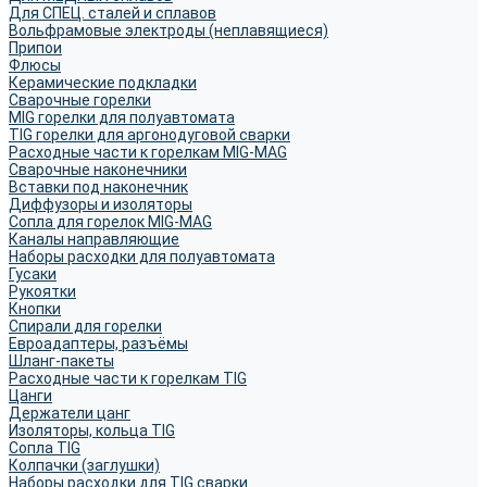
Для СПЕЦ. сталей и сплавов
Вольфрамовые электроды (неплавящиеся)
Припои
Флюсы
Керамические подкладки
Сварочные горелки
MIG горелки для полуавтомата
TIG горелки для аргонодуговой сварки
Расходные части к горелкам MIG-MAG
Сварочные наконечники
Вставки под наконечник
Диффузоры и изоляторы
Сопла для горелок MIG-MAG
Каналы направляющие
Наборы расходки для полуавтомата
Гусаки
Рукоятки
Кнопки
Спирали для горелки
Евроадаптеры, разъёмы
Шланг-пакеты
Расходные части к горелкам TIG
Цанги
Держатели цанг
Изоляторы, кольца TIG
Сопла TIG
Колпачки (заглушки)
Наборы расходки для TIG сварки