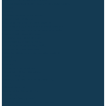
Для СПЕЦ. сталей и сплавов
Вольфрамовые электроды (неплавящиеся)
Припои
Флюсы
Керамические подкладки
Сварочные горелки
MIG горелки для полуавтомата
TIG горелки для аргонодуговой сварки
Расходные части к горелкам MIG-MAG
Сварочные наконечники
Вставки под наконечник
Диффузоры и изоляторы
Сопла для горелок MIG-MAG
Каналы направляющие
Наборы расходки для полуавтомата
Гусаки
Рукоятки
Кнопки
Спирали для горелки
Евроадаптеры, разъёмы
Шланг-пакеты
Расходные части к горелкам TIG
Цанги
Держатели цанг
Изоляторы, кольца TIG
Сопла TIG
Колпачки (заглушки)
Наборы расходки для TIG сварки