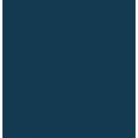
Гусаки TIG (головки, кнопки)
Соединители быстросъемные
Штуцеры
Переходники, разъёмы
Запчасти и комплектующие для сварки
Комплектующие ММА
Клеммы заземления
Кабельная продукция (вилки, розетки)
Аксессуары для автоматической сварки
Комплектующие SPOT
Сварочная химия
Спрей (от налипания брызг) и паста
Средства по уходу за металлом
Охлаждающая жидкость
Молотки сварщика
Приспособления для сварочных работ
Блоки жидкостного охлаждения
Тележки для сварочных аппаратов
Механизмы подачи и запчасти к ним
Подающие механизмы
Запчасти для подающих механизмов
Клапаны электромагнитные
Ролики для подающих механизмов
Дистанционное управление
Машинки для заточки вольфрамовых электродов
Вытяжная вентиляция (горелки с дымоотсосом)
Печи для прокалки электродов
Термопеналы