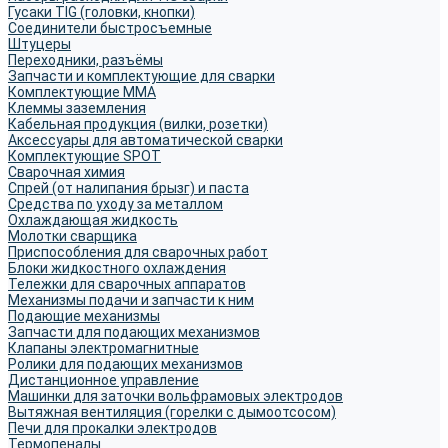
Гусаки TIG (головки, кнопки)
Соединители быстросъемные
Штуцеры
Переходники, разъёмы
Запчасти и комплектующие для сварки
Комплектующие ММА
Клеммы заземления
Кабельная продукция (вилки, розетки)
Аксессуары для автоматической сварки
Комплектующие SPOT
Сварочная химия
Спрей (от налипания брызг) и паста
Средства по уходу за металлом
Охлаждающая жидкость
Молотки сварщика
Приспособления для сварочных работ
Блоки жидкостного охлаждения
Тележки для сварочных аппаратов
Механизмы подачи и запчасти к ним
Подающие механизмы
Запчасти для подающих механизмов
Клапаны электромагнитные
Ролики для подающих механизмов
Дистанционное управление
Машинки для заточки вольфрамовых электродов
Вытяжная вентиляция (горелки с дымоотсосом)
Печи для прокалки электродов
Термопеналы