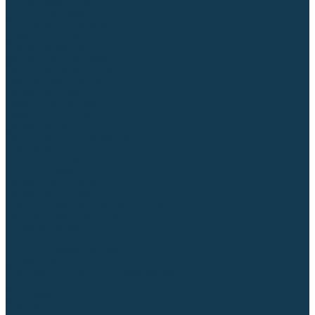
Столы сварочные
Магнитные держатели
Зажимной инструмент
Строгачи канавок
Клейма ударные
Автоматизация сварки
Вращатели сварочные
Центраторы для труб
Сварочные каретки
Промышленные роботы
Средства защиты
Сварочные маски
Краги, перчатки, руковицы
Спецодежда
Очки защитные
Палатки сварщика
Сварочное покрывало
Сварочные шторы
Стекла и комплектующие для масок
Респираторы и фильтры
Плазменная резка (CUT)
Источники (CUT)
Станки плазменной резки
Плазмотроны
Комплектующие для плазмотронов
Сопла CUT
Электроды CUT
Экраны