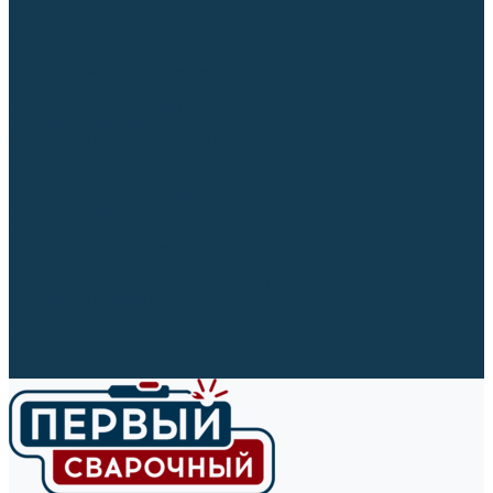
Ленты абразивные (для шлифмашин)
Корончатые сверла и штифты
Твёрдосплавные борфрезы
Щетки технические, щетки-крацовки
Резьбонарезной инструмент
Сверла, коронки и буры
Полировальные материалы
Полировальные круги
Войлочные полировальные круги
Фетровые полировальные круги
Муслиновые полировальные круги
Cизалевые полировальные круги
Полировальные головки
Полировальные валики
Щётки для чистки кругов
Полировальные пасты
Наборы для обработки (полировки)
Сварочные аппараты
Материалы для сварки
Плазменная резка (CUT)
Средства защиты
Газосварочное оборудование