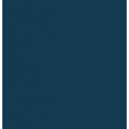
Торцовочные пилы
Пилы дисковые
Пусковые и зарядные устройства
Станки для заточки цепей
Станки сверлильные
Ленточнопильные станки
Стойки для инструмента
Измерительный инструмент
Рулетки
Линейки и угольники
Штангенциркули
Угломеры
Строительные уровни
Лазерные уровни
Лазерные дальномеры
Шаблоны сварщика
Разметка
Расходные материалы и оснастка
Абразивные материалы
Круги отрезные по металлу
Круги зачистные
Круги шлифовальные
Круги лепестковые торцевые
Доводочные круги
Валики шлифовальные
Фибровые диски и круги
Шлифовальные головки
Конволютные круги