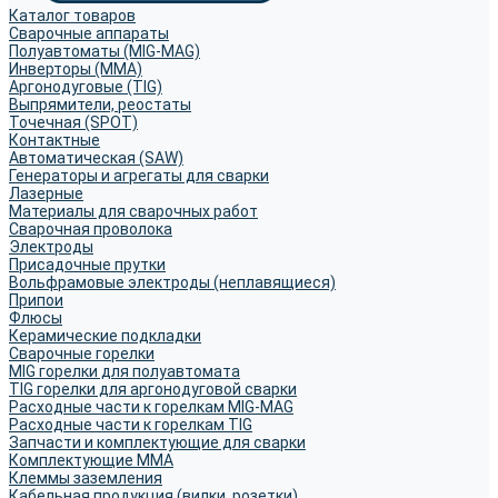
Каталог товаров
Сварочные аппараты
Полуавтоматы (MIG-MAG)
Инверторы (MMA)
Аргонодуговые (TIG)
Выпрямители, реостаты
Точечная (SPOT)
Контактные
Автоматическая (SAW)
Генераторы и агрегаты для сварки
Лазерные
Материалы для сварочных работ
Сварочная проволока
Электроды
Присадочные прутки
Вольфрамовые электроды (неплавящиеся)
Припои
Флюсы
Керамические подкладки
Сварочные горелки
MIG горелки для полуавтомата
TIG горелки для аргонодуговой сварки
Расходные части к горелкам MIG-MAG
Расходные части к горелкам TIG
Запчасти и комплектующие для сварки
Комплектующие ММА
Клеммы заземления
Кабельная продукция (вилки, розетки)