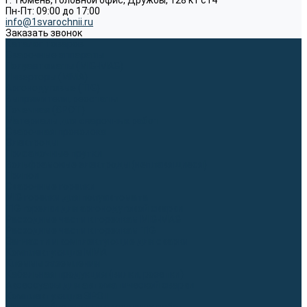
г. Тюмень, Головной офис, Дружбы, 128 к1 ст4
Пн-Пт: 09:00 до 17:00
info@1svarochnii.ru
Заказать звонок
Каталог товаров
Сварочные аппараты
Полуавтоматы (MIG-MAG)
Инверторы (MMA)
Аргонодуговые (TIG)
Выпрямители, реостаты
Точечная (SPOT)
Материалы для сварочных работ
Сварочная проволока
Электроды
Присадочные прутки
Вольфрамовые электроды (неплавящиеся)
Припои
Сварочные горелки
MIG горелки для полуавтомата
TIG горелки для аргонодуговой сварки
Расходные части к горелкам MIG-MAG
Расходные части к горелкам TIG
Запчасти и комплектующие для сварки
Комплектующие ММА
Клеммы заземления
Кабельная продукция (вилки, розетки)
Аксессуары для автоматической сварки
Комплектующие SPOT