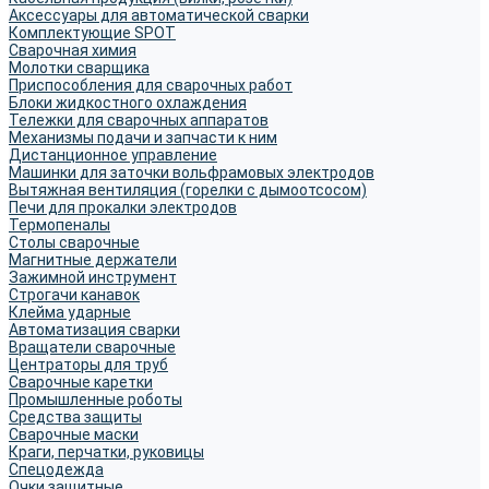
Аксессуары для автоматической сварки
Комплектующие SPOT
Сварочная химия
Молотки сварщика
Приспособления для сварочных работ
Блоки жидкостного охлаждения
Тележки для сварочных аппаратов
Механизмы подачи и запчасти к ним
Дистанционное управление
Машинки для заточки вольфрамовых электродов
Вытяжная вентиляция (горелки с дымоотсосом)
Печи для прокалки электродов
Термопеналы
Столы сварочные
Магнитные держатели
Зажимной инструмент
Строгачи канавок
Клейма ударные
Автоматизация сварки
Вращатели сварочные
Центраторы для труб
Сварочные каретки
Промышленные роботы
Средства защиты
Сварочные маски
Краги, перчатки, руковицы
Спецодежда
Очки защитные