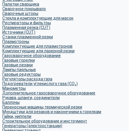
Палатки сварщика
Сварочное покрывало
Сварочные шторы
Стекла и комплектующие для масок
Респираторы и фильтры
Плазменная резка (CUT)
Источники (CUT)
Станки плазменной резки
Плазмотроны
Комплектующие для плазмотронов
Комплектующие для лазерной резки
Газосварочное оборудование
Газовые горелки
Газовые резаки
Лампы паяльные
Газовые редукторы
Регуляторы расхода газа
Подогреватели углекислого газа (CO₂)
Манометры
Дополнительное газосварочное оборудование
Рукава, шланги, соединители
Баллоны
Переносные машины термической резки
Мундштуки для резаков и наконечники к горелкам
Гайки, ниппели
Строительное оборудование и инструмент
Генераторы (электростанции)
Пневмоинструмент