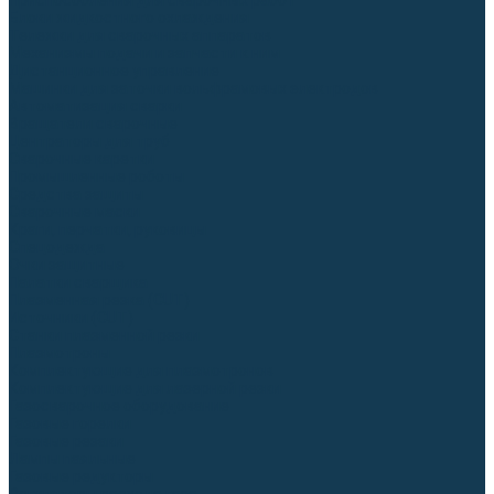
Приспособления для сварочных работ
Блоки жидкостного охлаждения
Тележки для сварочных аппаратов
Механизмы подачи и запчасти к ним
Дистанционное управление
Машинки для заточки вольфрамовых электродов
Автоматизация сварки
Вращатели сварочные
Центраторы для труб
Сварочные каретки
Промышленные роботы
Средства защиты
Сварочные маски
Краги, перчатки, руковицы
Спецодежда
Очки защитные
Палатки сварщика
Плазменная резка (CUT)
Источники (CUT)
Станки плазменной резки
Плазмотроны
Комплектующие для плазмотронов
Комплектующие для лазерной резки
Газосварочное оборудование
Газовые горелки
Газовые резаки
Лампы паяльные
Газовые редукторы