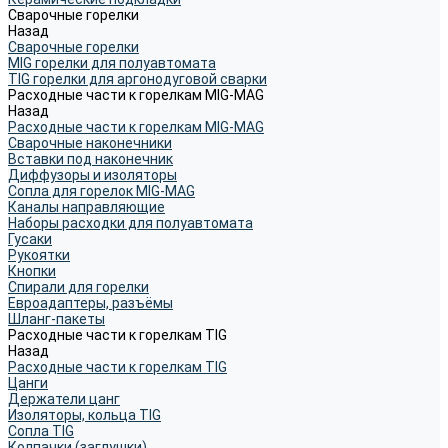
Сварочные горелки
Назад
Сварочные горелки
MIG горелки для полуавтомата
TIG горелки для аргонодуговой сварки
Расходные части к горелкам MIG-MAG
Назад
Расходные части к горелкам MIG-MAG
Сварочные наконечники
Вставки под наконечник
Диффузоры и изоляторы
Сопла для горелок MIG-MAG
Каналы направляющие
Наборы расходки для полуавтомата
Гусаки
Рукоятки
Кнопки
Спирали для горелки
Евроадаптеры, разъёмы
Шланг-пакеты
Расходные части к горелкам TIG
Назад
Расходные части к горелкам TIG
Цанги
Держатели цанг
Изоляторы, кольца TIG
Сопла TIG
Колпачки (заглушки)