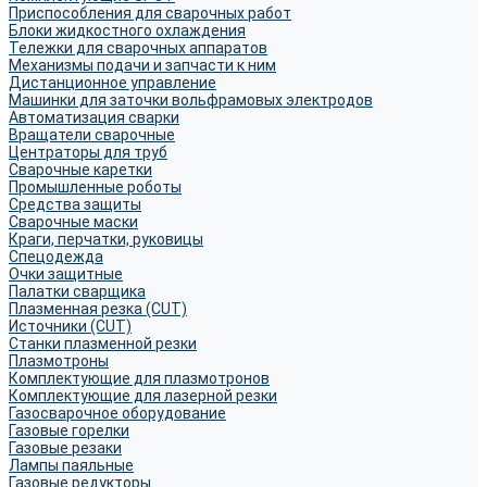
Приспособления для сварочных работ
Блоки жидкостного охлаждения
Тележки для сварочных аппаратов
Механизмы подачи и запчасти к ним
Дистанционное управление
Машинки для заточки вольфрамовых электродов
Автоматизация сварки
Вращатели сварочные
Центраторы для труб
Сварочные каретки
Промышленные роботы
Средства защиты
Сварочные маски
Краги, перчатки, руковицы
Спецодежда
Очки защитные
Палатки сварщика
Плазменная резка (CUT)
Источники (CUT)
Станки плазменной резки
Плазмотроны
Комплектующие для плазмотронов
Комплектующие для лазерной резки
Газосварочное оборудование
Газовые горелки
Газовые резаки
Лампы паяльные
Газовые редукторы