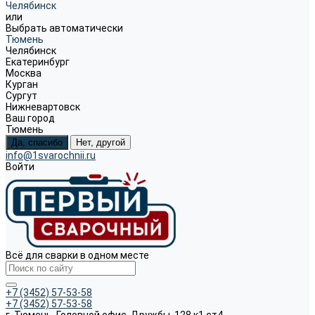
Челябинск
или
Выбрать автоматически
Тюмень
Челябинск
Екатеринбург
Москва
Курган
Сургут
Нижневартовск
Ваш город
Тюмень
Да, спасибо
Нет, другой
info@1svarochnii.ru
Войти
Всё для сварки в одном месте
+7 (3452) 57-53-58
+7 (3452) 57-53-58