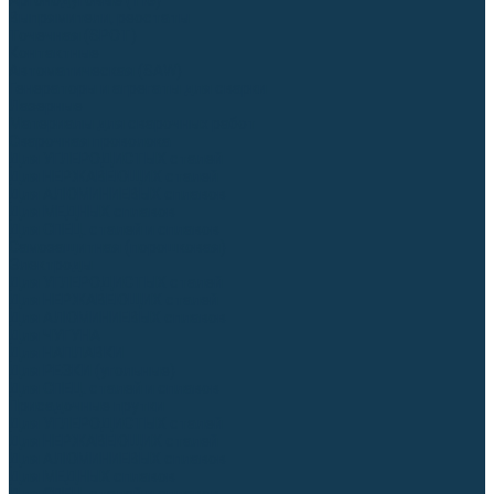
Аргонодуговые (TIG)
Выпрямители, реостаты
Точечная (SPOT)
Контактные
Автоматическая (SAW)
Генераторы и агрегаты для сварки
Лазерные
Материалы для сварочных работ
Сварочная проволока
Для УГЛЕРОДИСТЫХ сталей
Для НЕРЖАВЕЮЩИХ сталей
Для АЛЮМИНИЕВЫХ сплавов
Для МЕДНЫХ сплавов
Для СПЕЦ. сталей и сплавов
Самозащитная (порошковая)
Электроды
Для УГЛЕРОДИСТЫХ сталей
Для НЕРЖАВЕЮЩИХ сталей
Для АЛЮМИНИЕВЫХ сплавов
Для ЧУГУНА
Для НАПЛАВКИ
Для РЕЗКИ (угольные)
Для СПЕЦ. сталей и сплавов
Присадочные прутки
Для УГЛЕРОДИСТЫХ сталей
Для НЕРЖАВЕЮЩИХ сталей
Для АЛЮМИНИЕВЫХ сплавов
Для МЕДНЫХ сплавов