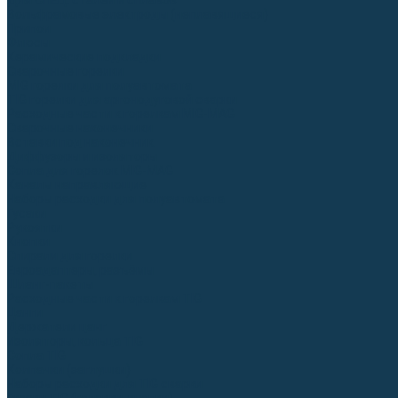
Для СПЕЦ. сталей и сплавов
Вольфрамовые электроды (неплавящиеся)
Припои
Флюсы
Керамические подкладки
Сварочные горелки
MIG горелки для полуавтомата
TIG горелки для аргонодуговой сварки
Расходные части к горелкам MIG-MAG
Сварочные наконечники
Вставки под наконечник
Диффузоры и изоляторы
Сопла для горелок MIG-MAG
Каналы направляющие
Наборы расходки для полуавтомата
Гусаки
Рукоятки
Кнопки
Спирали для горелки
Евроадаптеры, разъёмы
Шланг-пакеты
Расходные части к горелкам TIG
Цанги
Держатели цанг
Изоляторы, кольца TIG
Сопла TIG
Колпачки (заглушки)
Наборы расходки для TIG сварки