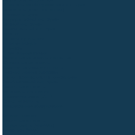
Регуляторы расхода газа
Строительное оборудование и инструмент
Генераторы (электростанции)
Пневмоинструмент
Аккумуляторный инструмент
Сетевой инструмент
Измерительный инструмент
Рулетки
Линейки и угольники
Штангенциркули
Угломеры
Строительные уровни
Расходные материалы и оснастка
Абразивные материалы
Корончатые сверла и штифты
Твёрдосплавные борфрезы
Щетки технические, щетки-крацовки
Резьбонарезной инструмент
Сварочные аппараты
Материалы для сварки
Плазменная резка (CUT)
Средства защиты
Газосварочное оборудование
...
Каталог товаров
Сварочные аппараты
Полуавтоматы (MIG-MAG)
Инверторы (MMA)