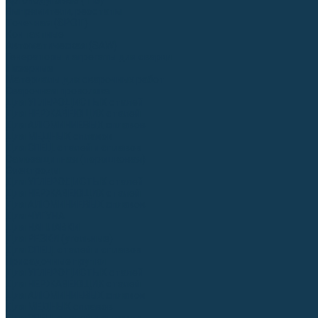
Аргонодуговые (TIG)
Выпрямители, реостаты
Точечная (SPOT)
Контактные
Автоматическая (SAW)
Генераторы и агрегаты для сварки
Лазерные
Материалы для сварочных работ
Сварочная проволока
Для УГЛЕРОДИСТЫХ сталей
Для НЕРЖАВЕЮЩИХ сталей
Для АЛЮМИНИЕВЫХ сплавов
Для МЕДНЫХ сплавов
Для СПЕЦ. сталей и сплавов
Самозащитная (порошковая)
Электроды
Для УГЛЕРОДИСТЫХ сталей
Для НЕРЖАВЕЮЩИХ сталей
Для АЛЮМИНИЕВЫХ сплавов
Для ЧУГУНА
Для НАПЛАВКИ
Для РЕЗКИ (угольные)
Для СПЕЦ. сталей и сплавов
Присадочные прутки
Для УГЛЕРОДИСТЫХ сталей
Для НЕРЖАВЕЮЩИХ сталей
Для АЛЮМИНИЕВЫХ сплавов
Для МЕДНЫХ сплавов