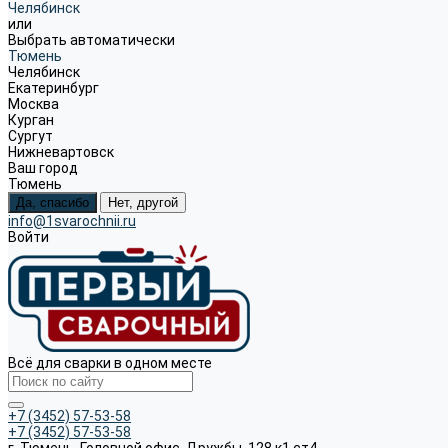
Челябинск
или
Выбрать автоматически
Тюмень
Челябинск
Екатеринбург
Москва
Курган
Сургут
Нижневартовск
Ваш город
Тюмень
Да, спасибо
Нет, другой
info@1svarochnii.ru
Войти
Всё для сварки в одном месте
+7 (3452) 57-53-58
+7 (3452) 57-53-58