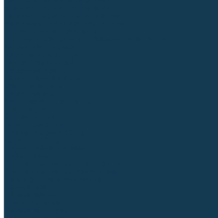
Приспособления для сварочных работ
Блоки жидкостного охлаждения
Тележки для сварочных аппаратов
Механизмы подачи и запчасти к ним
Дистанционное управление
Машинки для заточки вольфрамовых электродов
Автоматизация сварки
Вращатели сварочные
Центраторы для труб
Сварочные каретки
Промышленные роботы
Средства защиты
Сварочные маски
Краги, перчатки, руковицы
Спецодежда
Очки защитные
Палатки сварщика
Плазменная резка (CUT)
Источники (CUT)
Станки плазменной резки
Плазмотроны
Комплектующие для плазмотронов
Комплектующие для лазерной резки
Газосварочное оборудование
Газовые горелки
Газовые резаки
Лампы паяльные
Газовые редукторы