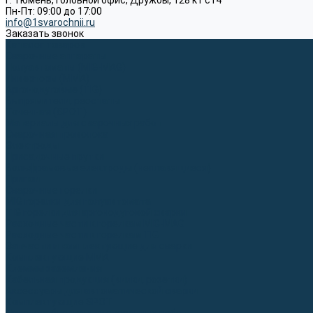
г. Тюмень, Головной офис, Дружбы, 128 к1 ст4
Пн-Пт: 09:00 до 17:00
info@1svarochnii.ru
Заказать звонок
Каталог товаров
Сварочные аппараты
Полуавтоматы (MIG-MAG)
Инверторы (MMA)
Аргонодуговые (TIG)
Выпрямители, реостаты
Точечная (SPOT)
Материалы для сварочных работ
Сварочная проволока
Электроды
Присадочные прутки
Вольфрамовые электроды (неплавящиеся)
Припои
Сварочные горелки
MIG горелки для полуавтомата
TIG горелки для аргонодуговой сварки
Расходные части к горелкам MIG-MAG
Расходные части к горелкам TIG
Запчасти и комплектующие для сварки
Комплектующие ММА
Клеммы заземления
Кабельная продукция (вилки, розетки)
Аксессуары для автоматической сварки
Комплектующие SPOT