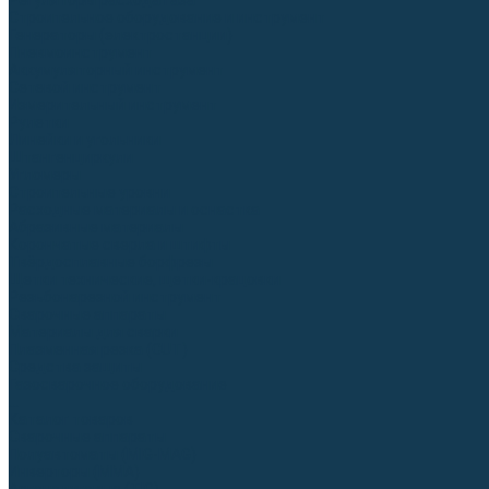
Регуляторы расхода газа
Строительное оборудование и инструмент
Генераторы (электростанции)
Пневмоинструмент
Аккумуляторный инструмент
Сетевой инструмент
Измерительный инструмент
Рулетки
Линейки и угольники
Штангенциркули
Угломеры
Строительные уровни
Расходные материалы и оснастка
Абразивные материалы
Корончатые сверла и штифты
Твёрдосплавные борфрезы
Щетки технические, щетки-крацовки
Резьбонарезной инструмент
Сварочные аппараты
Материалы для сварки
Плазменная резка (CUT)
Средства защиты
Газосварочное оборудование
...
Каталог товаров
Сварочные аппараты
Полуавтоматы (MIG-MAG)
Инверторы (MMA)