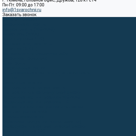
г. Тюмень, Головной офис, Дружбы, 128 к1 ст4
Пн-Пт: 09:00 до 17:00
info@1svarochnii.ru
Заказать звонок
Каталог товаров
Сварочные аппараты
Полуавтоматы (MIG-MAG)
Инверторы (MMA)
Аргонодуговые (TIG)
Выпрямители, реостаты
Точечная (SPOT)
Материалы для сварочных работ
Сварочная проволока
Электроды
Присадочные прутки
Вольфрамовые электроды (неплавящиеся)
Припои
Сварочные горелки
MIG горелки для полуавтомата
TIG горелки для аргонодуговой сварки
Расходные части к горелкам MIG-MAG
Расходные части к горелкам TIG
Запчасти и комплектующие для сварки
Комплектующие ММА
Клеммы заземления
Кабельная продукция (вилки, розетки)
Аксессуары для автоматической сварки
Комплектующие SPOT