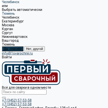
Челябинск
или
Выбрать автоматически
Тюмень
Челябинск
Екатеринбург
Москва
Курган
Сургут
Нижневартовск
Ваш город
Тюмень
Да, спасибо
Нет, другой
info@1svarochnii.ru
Войти
Всё для сварки в одном месте
+7 (3452) 57-53-58
+7 (3452) 57-53-58