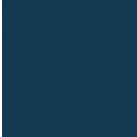
Аргонодуговые (TIG)
Выпрямители, реостаты
Точечная (SPOT)
Контактные
Автоматическая (SAW)
Генераторы и агрегаты для сварки
Лазерные
Материалы для сварочных работ
Сварочная проволока
Для УГЛЕРОДИСТЫХ сталей
Для НЕРЖАВЕЮЩИХ сталей
Для АЛЮМИНИЕВЫХ сплавов
Для МЕДНЫХ сплавов
Для СПЕЦ. сталей и сплавов
Самозащитная (порошковая)
Электроды
Для УГЛЕРОДИСТЫХ сталей
Для НЕРЖАВЕЮЩИХ сталей
Для АЛЮМИНИЕВЫХ сплавов
Для ЧУГУНА
Для НАПЛАВКИ
Для РЕЗКИ (угольные)
Для СПЕЦ. сталей и сплавов
Присадочные прутки
Для УГЛЕРОДИСТЫХ сталей
Для НЕРЖАВЕЮЩИХ сталей
Для АЛЮМИНИЕВЫХ сплавов
Для МЕДНЫХ сплавов