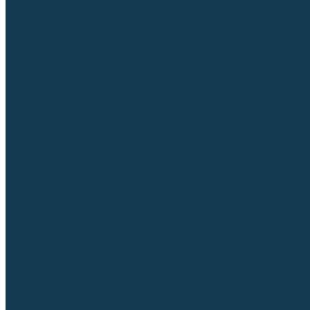
Для СПЕЦ. сталей и сплавов
Вольфрамовые электроды (неплавящиеся)
Припои
Флюсы
Керамические подкладки
Сварочные горелки
MIG горелки для полуавтомата
TIG горелки для аргонодуговой сварки
Расходные части к горелкам MIG-MAG
Сварочные наконечники
Вставки под наконечник
Диффузоры и изоляторы
Сопла для горелок MIG-MAG
Каналы направляющие
Наборы расходки для полуавтомата
Гусаки
Рукоятки
Кнопки
Спирали для горелки
Евроадаптеры, разъёмы
Шланг-пакеты
Расходные части к горелкам TIG
Цанги
Держатели цанг
Изоляторы, кольца TIG
Сопла TIG
Колпачки (заглушки)
Наборы расходки для TIG сварки