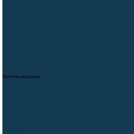
Приспособления для сварочных работ
Блоки жидкостного охлаждения
Тележки для сварочных аппаратов
Механизмы подачи и запчасти к ним
Дистанционное управление
Машинки для заточки вольфрамовых электродов
Автоматизация сварки
Вращатели сварочные
Центраторы для труб
Сварочные каретки
Промышленные роботы
Средства защиты
Сварочные маски
Краги, перчатки, руковицы
Спецодежда
Очки защитные
Палатки сварщика
Плазменная резка (CUT)
Источники (CUT)
Станки плазменной резки
Плазмотроны
Комплектующие для плазмотронов
Комплектующие для лазерной резки
Газосварочное оборудование
Газовые горелки
Газовые резаки
Лампы паяльные
Газовые редукторы