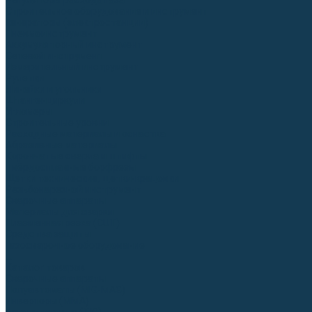
Регуляторы расхода газа
Строительное оборудование и инструмент
Генераторы (электростанции)
Пневмоинструмент
Аккумуляторный инструмент
Сетевой инструмент
Измерительный инструмент
Рулетки
Линейки и угольники
Штангенциркули
Угломеры
Строительные уровни
Расходные материалы и оснастка
Абразивные материалы
Корончатые сверла и штифты
Твёрдосплавные борфрезы
Щетки технические, щетки-крацовки
Резьбонарезной инструмент
Сварочные аппараты
Материалы для сварки
Плазменная резка (CUT)
Средства защиты
Газосварочное оборудование
...
Каталог товаров
Сварочные аппараты
Полуавтоматы (MIG-MAG)
Инверторы (MMA)