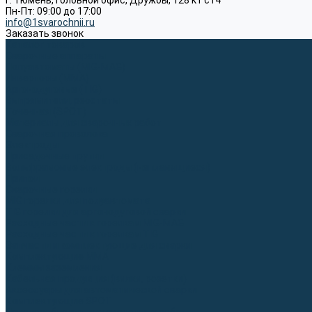
г. Тюмень, Головной офис, Дружбы, 128 к1 ст4
Пн-Пт: 09:00 до 17:00
info@1svarochnii.ru
Заказать звонок
Каталог товаров
Сварочные аппараты
Полуавтоматы (MIG-MAG)
Инверторы (MMA)
Аргонодуговые (TIG)
Выпрямители, реостаты
Точечная (SPOT)
Материалы для сварочных работ
Сварочная проволока
Электроды
Присадочные прутки
Вольфрамовые электроды (неплавящиеся)
Припои
Сварочные горелки
MIG горелки для полуавтомата
TIG горелки для аргонодуговой сварки
Расходные части к горелкам MIG-MAG
Расходные части к горелкам TIG
Запчасти и комплектующие для сварки
Комплектующие ММА
Клеммы заземления
Кабельная продукция (вилки, розетки)
Аксессуары для автоматической сварки
Комплектующие SPOT