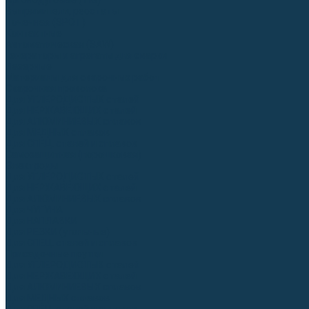
Аргонодуговые (TIG)
Выпрямители, реостаты
Точечная (SPOT)
Контактные
Автоматическая (SAW)
Генераторы и агрегаты для сварки
Лазерные
Материалы для сварочных работ
Сварочная проволока
Для УГЛЕРОДИСТЫХ сталей
Для НЕРЖАВЕЮЩИХ сталей
Для АЛЮМИНИЕВЫХ сплавов
Для МЕДНЫХ сплавов
Для СПЕЦ. сталей и сплавов
Самозащитная (порошковая)
Электроды
Для УГЛЕРОДИСТЫХ сталей
Для НЕРЖАВЕЮЩИХ сталей
Для АЛЮМИНИЕВЫХ сплавов
Для ЧУГУНА
Для НАПЛАВКИ
Для РЕЗКИ (угольные)
Для СПЕЦ. сталей и сплавов
Присадочные прутки
Для УГЛЕРОДИСТЫХ сталей
Для НЕРЖАВЕЮЩИХ сталей
Для АЛЮМИНИЕВЫХ сплавов
Для МЕДНЫХ сплавов