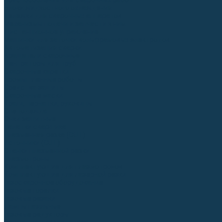
Приспособления для сварочных работ
Блоки жидкостного охлаждения
Тележки для сварочных аппаратов
Механизмы подачи и запчасти к ним
Дистанционное управление
Машинки для заточки вольфрамовых электродов
Автоматизация сварки
Вращатели сварочные
Центраторы для труб
Сварочные каретки
Промышленные роботы
Средства защиты
Сварочные маски
Краги, перчатки, руковицы
Спецодежда
Очки защитные
Палатки сварщика
Плазменная резка (CUT)
Источники (CUT)
Станки плазменной резки
Плазмотроны
Комплектующие для плазмотронов
Комплектующие для лазерной резки
Газосварочное оборудование
Газовые горелки
Газовые резаки
Лампы паяльные
Газовые редукторы