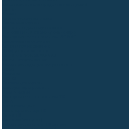
Для СПЕЦ. сталей и сплавов
Вольфрамовые электроды (неплавящиеся)
Припои
Флюсы
Керамические подкладки
Сварочные горелки
MIG горелки для полуавтомата
TIG горелки для аргонодуговой сварки
Расходные части к горелкам MIG-MAG
Сварочные наконечники
Вставки под наконечник
Диффузоры и изоляторы
Сопла для горелок MIG-MAG
Каналы направляющие
Наборы расходки для полуавтомата
Гусаки
Рукоятки
Кнопки
Спирали для горелки
Евроадаптеры, разъёмы
Шланг-пакеты
Расходные части к горелкам TIG
Цанги
Держатели цанг
Изоляторы, кольца TIG
Сопла TIG
Колпачки (заглушки)
Наборы расходки для TIG сварки