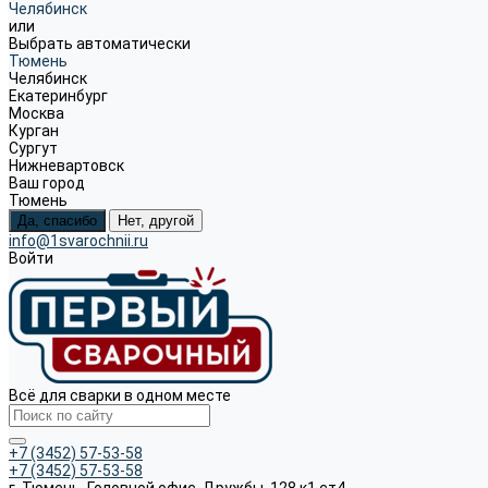
Челябинск
или
Выбрать автоматически
Тюмень
Челябинск
Екатеринбург
Москва
Курган
Сургут
Нижневартовск
Ваш город
Тюмень
Да, спасибо
Нет, другой
info@1svarochnii.ru
Войти
Всё для сварки в одном месте
+7 (3452) 57-53-58
+7 (3452) 57-53-58