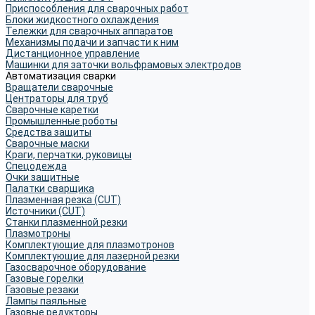
Приспособления для сварочных работ
Блоки жидкостного охлаждения
Тележки для сварочных аппаратов
Механизмы подачи и запчасти к ним
Дистанционное управление
Машинки для заточки вольфрамовых электродов
Автоматизация сварки
Вращатели сварочные
Центраторы для труб
Сварочные каретки
Промышленные роботы
Средства защиты
Сварочные маски
Краги, перчатки, руковицы
Спецодежда
Очки защитные
Палатки сварщика
Плазменная резка (CUT)
Источники (CUT)
Станки плазменной резки
Плазмотроны
Комплектующие для плазмотронов
Комплектующие для лазерной резки
Газосварочное оборудование
Газовые горелки
Газовые резаки
Лампы паяльные
Газовые редукторы