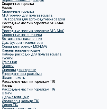
Сварочные горелки
Назад
Сварочные горелки
MIG горелки для полуавтомата
TIG горелки для аргонодуговой сварки
Расходные части к горелкам MIG-MAG
Назад
Расходные части к горелкам MIG-MAG
Сварочные наконечники
Вставки под наконечник
Диффузоры и изоляторы
Сопла для горелок MIG-MAG
Каналы направляющие
Наборы расходки для полуавтомата
Гусаки
Рукоятки
Кнопки
Спирали для горелки
Евроадаптеры, разъёмы
Шланг-пакеты
Расходные части к горелкам TIG
Назад
Расходные части к горелкам TIG
Цанги
Держатели цанг
Изоляторы, кольца TIG
Сопла TIG
Колпачки (заглушки)