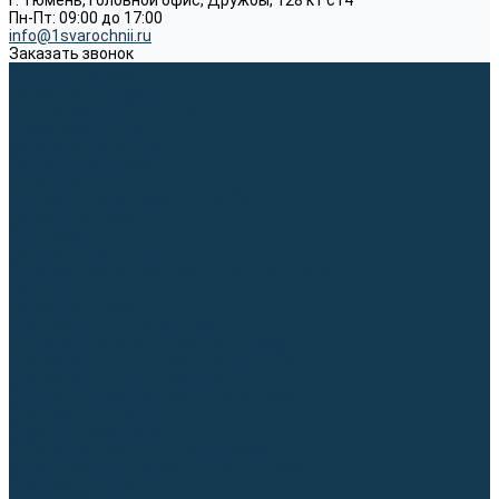
г. Тюмень, Головной офис, Дружбы, 128 к1 ст4
Пн-Пт: 09:00 до 17:00
info@1svarochnii.ru
Заказать звонок
Каталог товаров
Сварочные аппараты
Полуавтоматы (MIG-MAG)
Инверторы (MMA)
Аргонодуговые (TIG)
Выпрямители, реостаты
Точечная (SPOT)
Материалы для сварочных работ
Сварочная проволока
Электроды
Присадочные прутки
Вольфрамовые электроды (неплавящиеся)
Припои
Сварочные горелки
MIG горелки для полуавтомата
TIG горелки для аргонодуговой сварки
Расходные части к горелкам MIG-MAG
Расходные части к горелкам TIG
Запчасти и комплектующие для сварки
Комплектующие ММА
Клеммы заземления
Кабельная продукция (вилки, розетки)
Аксессуары для автоматической сварки
Комплектующие SPOT