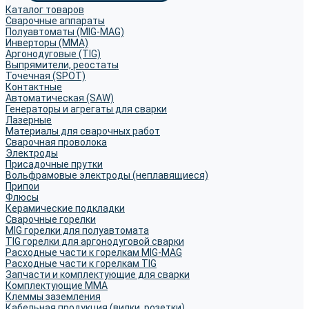
Каталог товаров
Сварочные аппараты
Полуавтоматы (MIG-MAG)
Инверторы (MMA)
Аргонодуговые (TIG)
Выпрямители, реостаты
Точечная (SPOT)
Контактные
Автоматическая (SAW)
Генераторы и агрегаты для сварки
Лазерные
Материалы для сварочных работ
Сварочная проволока
Электроды
Присадочные прутки
Вольфрамовые электроды (неплавящиеся)
Припои
Флюсы
Керамические подкладки
Сварочные горелки
MIG горелки для полуавтомата
TIG горелки для аргонодуговой сварки
Расходные части к горелкам MIG-MAG
Расходные части к горелкам TIG
Запчасти и комплектующие для сварки
Комплектующие ММА
Клеммы заземления
Кабельная продукция (вилки, розетки)