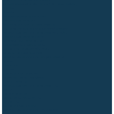
Для СПЕЦ. сталей и сплавов
Вольфрамовые электроды (неплавящиеся)
Припои
Флюсы
Керамические подкладки
Сварочные горелки
MIG горелки для полуавтомата
TIG горелки для аргонодуговой сварки
Расходные части к горелкам MIG-MAG
Сварочные наконечники
Вставки под наконечник
Диффузоры и изоляторы
Сопла для горелок MIG-MAG
Каналы направляющие
Наборы расходки для полуавтомата
Гусаки
Рукоятки
Кнопки
Спирали для горелки
Евроадаптеры, разъёмы
Шланг-пакеты
Расходные части к горелкам TIG
Цанги
Держатели цанг
Изоляторы, кольца TIG
Сопла TIG
Колпачки (заглушки)
Наборы расходки для TIG сварки