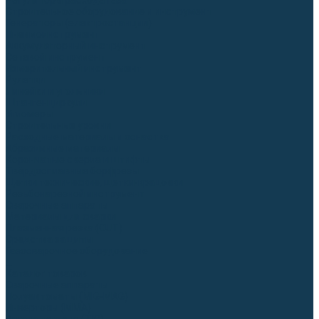
Регуляторы расхода газа
Строительное оборудование и инструмент
Генераторы (электростанции)
Пневмоинструмент
Аккумуляторный инструмент
Сетевой инструмент
Измерительный инструмент
Рулетки
Линейки и угольники
Штангенциркули
Угломеры
Строительные уровни
Расходные материалы и оснастка
Абразивные материалы
Корончатые сверла и штифты
Твёрдосплавные борфрезы
Щетки технические, щетки-крацовки
Резьбонарезной инструмент
Сварочные аппараты
Материалы для сварки
Плазменная резка (CUT)
Средства защиты
Газосварочное оборудование
...
Каталог товаров
Сварочные аппараты
Полуавтоматы (MIG-MAG)
Инверторы (MMA)