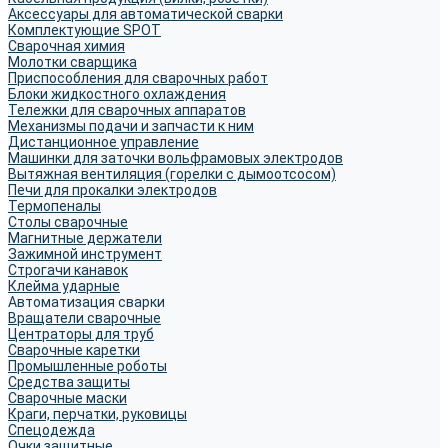
Аксессуары для автоматической сварки
Комплектующие SPOT
Сварочная химия
Молотки сварщика
Приспособления для сварочных работ
Блоки жидкостного охлаждения
Тележки для сварочных аппаратов
Механизмы подачи и запчасти к ним
Дистанционное управление
Машинки для заточки вольфрамовых электродов
Вытяжная вентиляция (горелки с дымоотсосом)
Печи для прокалки электродов
Термопеналы
Столы сварочные
Магнитные держатели
Зажимной инструмент
Строгачи канавок
Клейма ударные
Автоматизация сварки
Вращатели сварочные
Центраторы для труб
Сварочные каретки
Промышленные роботы
Средства защиты
Сварочные маски
Краги, перчатки, руковицы
Спецодежда
Очки защитные