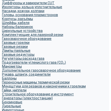
Диффузоры и завихрители CUT
Изоляторы, кольца уплотнительные
Насадки, кожухи, колпаки
Головы, основания плазмотронов
Корпусы, разъёмы
Шлейфы, кабеля
Наборы балеринок
Циркульные устройства
Комплектующие для лазерной резки
Газосварочное оборудование
Газовые горелки
Газовые резаки
Лампы паяльные
Газовые редукторы
Регуляторы расхода газа
Подогреватели углекислого газа (CO₂)
Манометры
Дополнительное газосварочное оборудование
Рукава, шланги, соединители
Баллоны
Переносные машины термической резки
Мундштуки для резаков и наконечники к горелкам
Гайки, ниппели
Строительное оборудование и инструмент
Генераторы (электростанции)
Бензиновые
Дизельные
Инверторные