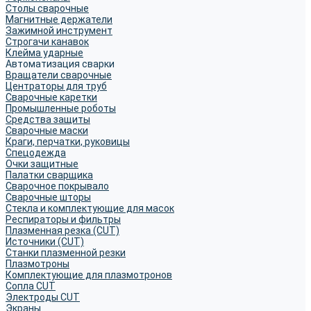
Столы сварочные
Магнитные держатели
Зажимной инструмент
Строгачи канавок
Клейма ударные
Автоматизация сварки
Вращатели сварочные
Центраторы для труб
Сварочные каретки
Промышленные роботы
Средства защиты
Сварочные маски
Краги, перчатки, руковицы
Спецодежда
Очки защитные
Палатки сварщика
Сварочное покрывало
Сварочные шторы
Стекла и комплектующие для масок
Респираторы и фильтры
Плазменная резка (CUT)
Источники (CUT)
Станки плазменной резки
Плазмотроны
Комплектующие для плазмотронов
Сопла CUT
Электроды CUT
Экраны