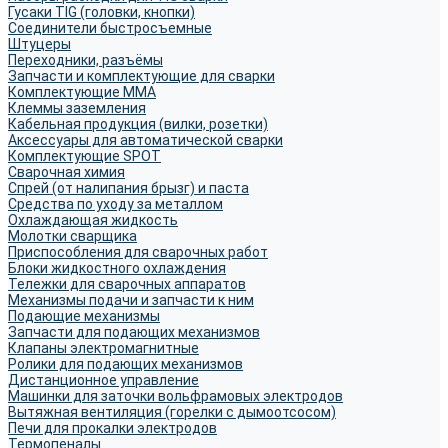
Гусаки TIG (головки, кнопки)
Соединители быстросъемные
Штуцеры
Переходники, разъёмы
Запчасти и комплектующие для сварки
Комплектующие ММА
Клеммы заземления
Кабельная продукция (вилки, розетки)
Аксессуары для автоматической сварки
Комплектующие SPOT
Сварочная химия
Спрей (от налипания брызг) и паста
Средства по уходу за металлом
Охлаждающая жидкость
Молотки сварщика
Приспособления для сварочных работ
Блоки жидкостного охлаждения
Тележки для сварочных аппаратов
Механизмы подачи и запчасти к ним
Подающие механизмы
Запчасти для подающих механизмов
Клапаны электромагнитные
Ролики для подающих механизмов
Дистанционное управление
Машинки для заточки вольфрамовых электродов
Вытяжная вентиляция (горелки с дымоотсосом)
Печи для прокалки электродов
Термопеналы