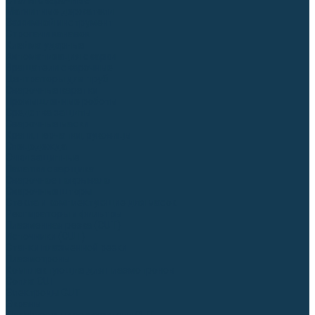
Столы сварочные
Магнитные держатели
Зажимной инструмент
Строгачи канавок
Клейма ударные
Автоматизация сварки
Вращатели сварочные
Центраторы для труб
Сварочные каретки
Промышленные роботы
Средства защиты
Сварочные маски
Краги, перчатки, руковицы
Спецодежда
Очки защитные
Палатки сварщика
Сварочное покрывало
Сварочные шторы
Стекла и комплектующие для масок
Респираторы и фильтры
Плазменная резка (CUT)
Источники (CUT)
Станки плазменной резки
Плазмотроны
Комплектующие для плазмотронов
Сопла CUT
Электроды CUT
Экраны