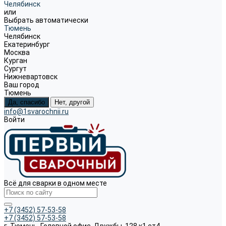
Челябинск
или
Выбрать автоматически
Тюмень
Челябинск
Екатеринбург
Москва
Курган
Сургут
Нижневартовск
Ваш город
Тюмень
Да, спасибо
Нет, другой
info@1svarochnii.ru
Войти
Всё для сварки в одном месте
+7 (3452) 57-53-58
+7 (3452) 57-53-58