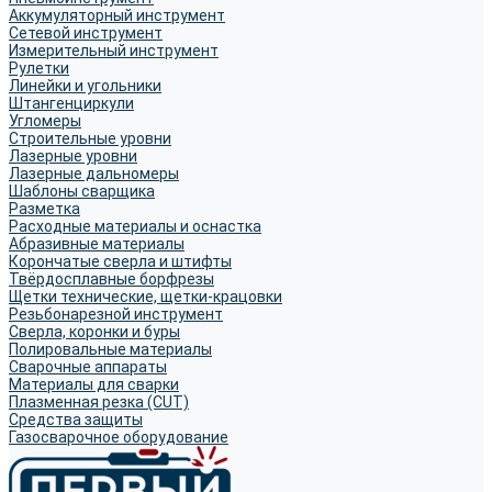
Аккумуляторный инструмент
Сетевой инструмент
Измерительный инструмент
Рулетки
Линейки и угольники
Штангенциркули
Угломеры
Строительные уровни
Лазерные уровни
Лазерные дальномеры
Шаблоны сварщика
Разметка
Расходные материалы и оснастка
Абразивные материалы
Корончатые сверла и штифты
Твёрдосплавные борфрезы
Щетки технические, щетки-крацовки
Резьбонарезной инструмент
Сверла, коронки и буры
Полировальные материалы
Сварочные аппараты
Материалы для сварки
Плазменная резка (CUT)
Средства защиты
Газосварочное оборудование