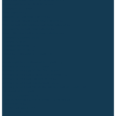
Блоки автоматики для генераторов
Аксессуары для генераторов
Пневмоинструмент
Компрессоры
Безмасляные компрессоры
Масляные ременные компрессоры
Масляные коаксиальные компрессоры
Автомобильные компрессоры
Комплектующие для компрессоров
Пневмошлифмашины
Пневмодрели
Пневмогайковерты
Пневмопистолеты
Наборы пневмоинструмента
Шланги
Аксессуары к пневмоинструменту
Аккумуляторный инструмент
Аккумуляторные УШМ (болгарки)
Аккумуляторные дрели-шуруповерты
Аккумуляторные перфораторы
Аккумуляторные дисковые пилы
Аккумуляторные батареи, зарядные устройства
Сетевой инструмент
УШМ и шлифмашины
Дрели, миксеры, шуруповерты сетевые
Перфораторы
Отбойные молотки
Точильные станки