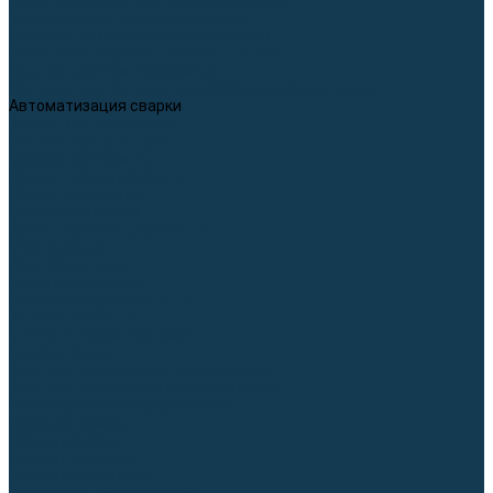
Приспособления для сварочных работ
Блоки жидкостного охлаждения
Тележки для сварочных аппаратов
Механизмы подачи и запчасти к ним
Дистанционное управление
Машинки для заточки вольфрамовых электродов
Автоматизация сварки
Вращатели сварочные
Центраторы для труб
Сварочные каретки
Промышленные роботы
Средства защиты
Сварочные маски
Краги, перчатки, руковицы
Спецодежда
Очки защитные
Палатки сварщика
Плазменная резка (CUT)
Источники (CUT)
Станки плазменной резки
Плазмотроны
Комплектующие для плазмотронов
Комплектующие для лазерной резки
Газосварочное оборудование
Газовые горелки
Газовые резаки
Лампы паяльные
Газовые редукторы