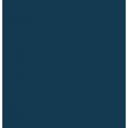
Диффузоры и завихрители CUT
Изоляторы, кольца уплотнительные
Насадки, кожухи, колпаки
Головы, основания плазмотронов
Корпусы, разъёмы
Шлейфы, кабеля
Наборы балеринок
Циркульные устройства
Комплектующие для лазерной резки
Газосварочное оборудование
Газовые горелки
Газовые резаки
Лампы паяльные
Газовые редукторы
Регуляторы расхода газа
Подогреватели углекислого газа (CO₂)
Манометры
Дополнительное газосварочное оборудование
Рукава, шланги, соединители
Баллоны
Переносные машины термической резки
Мундштуки для резаков и наконечники к горелкам
Гайки, ниппели
Строительное оборудование и инструмент
Генераторы (электростанции)
Бензиновые
Дизельные
Инверторные