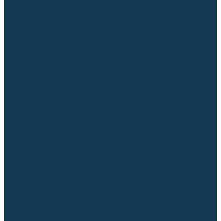
Торцовочные пилы
Пилы дисковые
Пусковые и зарядные устройства
Станки для заточки цепей
Станки сверлильные
Ленточнопильные станки
Стойки для инструмента
Измерительный инструмент
Рулетки
Линейки и угольники
Штангенциркули
Угломеры
Строительные уровни
Лазерные уровни
Лазерные дальномеры
Шаблоны сварщика
Разметка
Расходные материалы и оснастка
Абразивные материалы
Круги отрезные по металлу
Круги зачистные
Круги шлифовальные
Круги лепестковые торцевые
Доводочные круги
Валики шлифовальные
Фибровые диски и круги
Шлифовальные головки
Конволютные круги