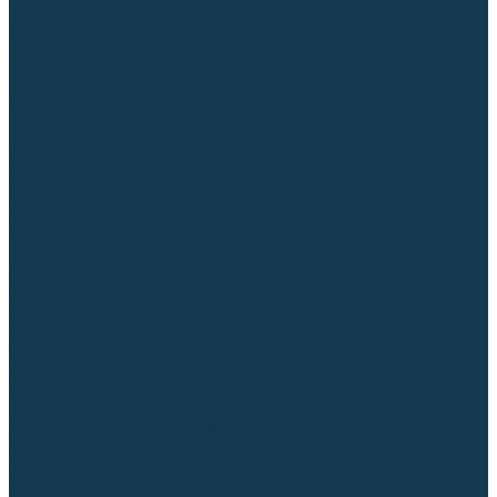
Аргонодуговые (TIG)
Выпрямители, реостаты
Точечная (SPOT)
Контактные
Автоматическая (SAW)
Генераторы и агрегаты для сварки
Лазерные
Материалы для сварочных работ
Сварочная проволока
Для УГЛЕРОДИСТЫХ сталей
Для НЕРЖАВЕЮЩИХ сталей
Для АЛЮМИНИЕВЫХ сплавов
Для МЕДНЫХ сплавов
Для СПЕЦ. сталей и сплавов
Самозащитная (порошковая)
Электроды
Для УГЛЕРОДИСТЫХ сталей
Для НЕРЖАВЕЮЩИХ сталей
Для АЛЮМИНИЕВЫХ сплавов
Для ЧУГУНА
Для НАПЛАВКИ
Для РЕЗКИ (угольные)
Для СПЕЦ. сталей и сплавов
Присадочные прутки
Для УГЛЕРОДИСТЫХ сталей
Для НЕРЖАВЕЮЩИХ сталей
Для АЛЮМИНИЕВЫХ сплавов
Для МЕДНЫХ сплавов