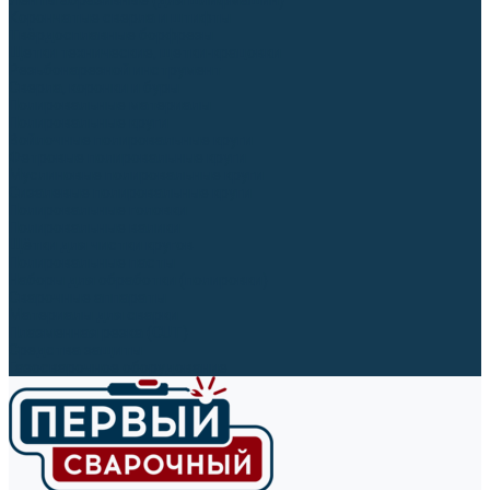
Ленты абразивные (для шлифмашин)
Корончатые сверла и штифты
Твёрдосплавные борфрезы
Щетки технические, щетки-крацовки
Резьбонарезной инструмент
Сверла, коронки и буры
Полировальные материалы
Полировальные круги
Войлочные полировальные круги
Фетровые полировальные круги
Муслиновые полировальные круги
Cизалевые полировальные круги
Полировальные головки
Полировальные валики
Щётки для чистки кругов
Полировальные пасты
Наборы для обработки (полировки)
Сварочные аппараты
Материалы для сварки
Плазменная резка (CUT)
Средства защиты
Газосварочное оборудование