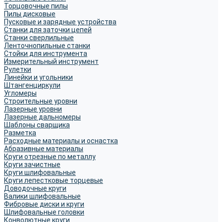
Торцовочные пилы
Пилы дисковые
Пусковые и зарядные устройства
Станки для заточки цепей
Станки сверлильные
Ленточнопильные станки
Стойки для инструмента
Измерительный инструмент
Рулетки
Линейки и угольники
Штангенциркули
Угломеры
Строительные уровни
Лазерные уровни
Лазерные дальномеры
Шаблоны сварщика
Разметка
Расходные материалы и оснастка
Абразивные материалы
Круги отрезные по металлу
Круги зачистные
Круги шлифовальные
Круги лепестковые торцевые
Доводочные круги
Валики шлифовальные
Фибровые диски и круги
Шлифовальные головки
Конволютные круги