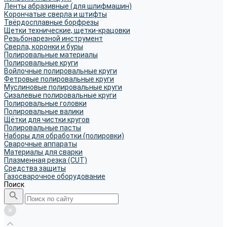
Ленты абразивные (для шлифмашин)
Корончатые сверла и штифты
Твёрдосплавные борфрезы
Щетки технические, щетки-крацовки
Резьбонарезной инструмент
Сверла, коронки и буры
Полировальные материалы
Полировальные круги
Войлочные полировальные круги
Фетровые полировальные круги
Муслиновые полировальные круги
Cизалевые полировальные круги
Полировальные головки
Полировальные валики
Щётки для чистки кругов
Полировальные пасты
Наборы для обработки (полировки)
Сварочные аппараты
Материалы для сварки
Плазменная резка (CUT)
Средства защиты
Газосварочное оборудование
Поиск