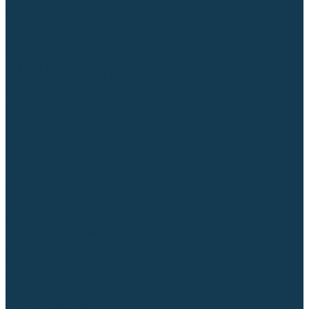
Гусаки TIG (головки, кнопки)
Соединители быстросъемные
Штуцеры
Переходники, разъёмы
Запчасти и комплектующие для сварки
Комплектующие ММА
Клеммы заземления
Кабельная продукция (вилки, розетки)
Аксессуары для автоматической сварки
Комплектующие SPOT
Сварочная химия
Спрей (от налипания брызг) и паста
Средства по уходу за металлом
Охлаждающая жидкость
Молотки сварщика
Приспособления для сварочных работ
Блоки жидкостного охлаждения
Тележки для сварочных аппаратов
Механизмы подачи и запчасти к ним
Подающие механизмы
Запчасти для подающих механизмов
Клапаны электромагнитные
Ролики для подающих механизмов
Дистанционное управление
Машинки для заточки вольфрамовых электродов
Вытяжная вентиляция (горелки с дымоотсосом)
Печи для прокалки электродов
Термопеналы