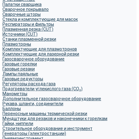
Палатки сварщика
Сварочное покрывало
Сварочные шторы
Стекла и комплектующие для масок
Респираторы и фильтры
Плазменная резка (CUT)
Источники (CUT)
Станки плазменной резки
Плазмотроны
Комплектующие для плазмотронов
Комплектующие для лазерной резки
Газосварочное оборудование
Газовые горелки
Газовые резаки
Лампы паяльные
Газовые редукторы
Регуляторы расхода газа
Подогреватели углекислого газа (CO₂)
Манометры
Дополнительное газосварочное оборудование
Рукава, шланги, соединители
Баллоны
Переносные машины термической резки
Мундштуки для резаков и наконечники к горелкам
Гайки, ниппели
Строительное оборудование и инструмент
Генераторы (электростанции)
Пневмоинструмент