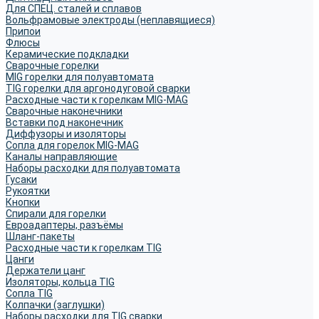
Для СПЕЦ. сталей и сплавов
Вольфрамовые электроды (неплавящиеся)
Припои
Флюсы
Керамические подкладки
Сварочные горелки
MIG горелки для полуавтомата
TIG горелки для аргонодуговой сварки
Расходные части к горелкам MIG-MAG
Сварочные наконечники
Вставки под наконечник
Диффузоры и изоляторы
Сопла для горелок MIG-MAG
Каналы направляющие
Наборы расходки для полуавтомата
Гусаки
Рукоятки
Кнопки
Спирали для горелки
Евроадаптеры, разъёмы
Шланг-пакеты
Расходные части к горелкам TIG
Цанги
Держатели цанг
Изоляторы, кольца TIG
Сопла TIG
Колпачки (заглушки)
Наборы расходки для TIG сварки