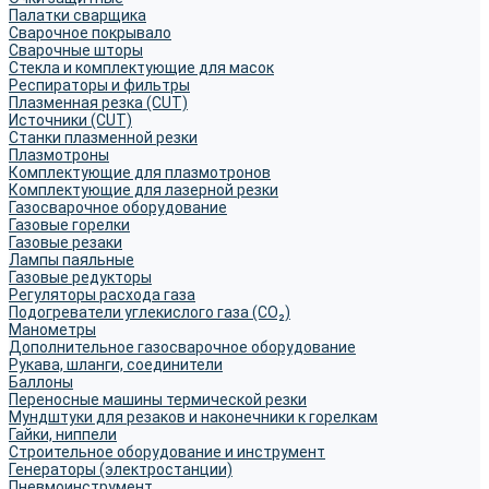
Палатки сварщика
Сварочное покрывало
Сварочные шторы
Стекла и комплектующие для масок
Респираторы и фильтры
Плазменная резка (CUT)
Источники (CUT)
Станки плазменной резки
Плазмотроны
Комплектующие для плазмотронов
Комплектующие для лазерной резки
Газосварочное оборудование
Газовые горелки
Газовые резаки
Лампы паяльные
Газовые редукторы
Регуляторы расхода газа
Подогреватели углекислого газа (CO₂)
Манометры
Дополнительное газосварочное оборудование
Рукава, шланги, соединители
Баллоны
Переносные машины термической резки
Мундштуки для резаков и наконечники к горелкам
Гайки, ниппели
Строительное оборудование и инструмент
Генераторы (электростанции)
Пневмоинструмент