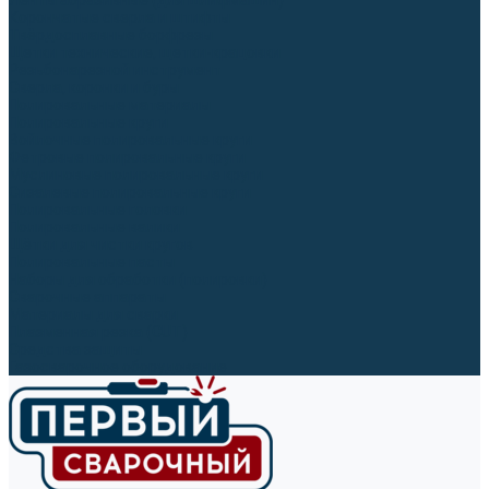
Ленты абразивные (для шлифмашин)
Корончатые сверла и штифты
Твёрдосплавные борфрезы
Щетки технические, щетки-крацовки
Резьбонарезной инструмент
Сверла, коронки и буры
Полировальные материалы
Полировальные круги
Войлочные полировальные круги
Фетровые полировальные круги
Муслиновые полировальные круги
Cизалевые полировальные круги
Полировальные головки
Полировальные валики
Щётки для чистки кругов
Полировальные пасты
Наборы для обработки (полировки)
Сварочные аппараты
Материалы для сварки
Плазменная резка (CUT)
Средства защиты
Газосварочное оборудование