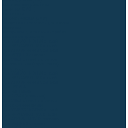
Аргонодуговые (TIG)
Выпрямители, реостаты
Точечная (SPOT)
Контактные
Автоматическая (SAW)
Генераторы и агрегаты для сварки
Лазерные
Материалы для сварочных работ
Сварочная проволока
Для УГЛЕРОДИСТЫХ сталей
Для НЕРЖАВЕЮЩИХ сталей
Для АЛЮМИНИЕВЫХ сплавов
Для МЕДНЫХ сплавов
Для СПЕЦ. сталей и сплавов
Самозащитная (порошковая)
Электроды
Для УГЛЕРОДИСТЫХ сталей
Для НЕРЖАВЕЮЩИХ сталей
Для АЛЮМИНИЕВЫХ сплавов
Для ЧУГУНА
Для НАПЛАВКИ
Для РЕЗКИ (угольные)
Для СПЕЦ. сталей и сплавов
Присадочные прутки
Для УГЛЕРОДИСТЫХ сталей
Для НЕРЖАВЕЮЩИХ сталей
Для АЛЮМИНИЕВЫХ сплавов
Для МЕДНЫХ сплавов