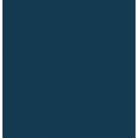
Диффузоры и завихрители CUT
Изоляторы, кольца уплотнительные
Насадки, кожухи, колпаки
Головы, основания плазмотронов
Корпусы, разъёмы
Шлейфы, кабеля
Наборы балеринок
Циркульные устройства
Комплектующие для лазерной резки
Газосварочное оборудование
Газовые горелки
Газовые резаки
Лампы паяльные
Газовые редукторы
Регуляторы расхода газа
Подогреватели углекислого газа (CO₂)
Манометры
Дополнительное газосварочное оборудование
Рукава, шланги, соединители
Баллоны
Переносные машины термической резки
Мундштуки для резаков и наконечники к горелкам
Гайки, ниппели
Строительное оборудование и инструмент
Генераторы (электростанции)
Бензиновые
Дизельные
Инверторные