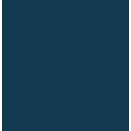
Гусаки TIG (головки, кнопки)
Соединители быстросъемные
Штуцеры
Переходники, разъёмы
Запчасти и комплектующие для сварки
Комплектующие ММА
Клеммы заземления
Кабельная продукция (вилки, розетки)
Аксессуары для автоматической сварки
Комплектующие SPOT
Сварочная химия
Спрей (от налипания брызг) и паста
Средства по уходу за металлом
Охлаждающая жидкость
Молотки сварщика
Приспособления для сварочных работ
Блоки жидкостного охлаждения
Тележки для сварочных аппаратов
Механизмы подачи и запчасти к ним
Подающие механизмы
Запчасти для подающих механизмов
Клапаны электромагнитные
Ролики для подающих механизмов
Дистанционное управление
Машинки для заточки вольфрамовых электродов
Вытяжная вентиляция (горелки с дымоотсосом)
Печи для прокалки электродов
Термопеналы