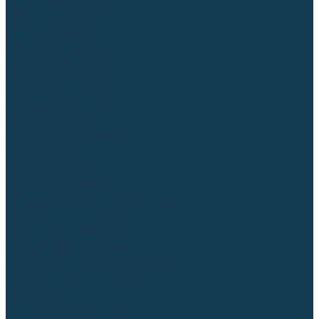
Столы сварочные
Магнитные держатели
Зажимной инструмент
Строгачи канавок
Клейма ударные
Автоматизация сварки
Вращатели сварочные
Центраторы для труб
Сварочные каретки
Промышленные роботы
Средства защиты
Сварочные маски
Краги, перчатки, руковицы
Спецодежда
Очки защитные
Палатки сварщика
Сварочное покрывало
Сварочные шторы
Стекла и комплектующие для масок
Респираторы и фильтры
Плазменная резка (CUT)
Источники (CUT)
Станки плазменной резки
Плазмотроны
Комплектующие для плазмотронов
Сопла CUT
Электроды CUT
Экраны