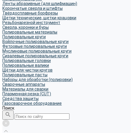
Ленты абразивные (для шлифмашин)
Корончатые сверла и штифты
Твёрдосплавные борфрезы
Щетки технические, щетки-крацовки
Резьбонарезной инструмент
Сверла, коронки и буры
Полировальные материалы
Полировальные круги
Войлочные полировальные круги
Фетровые полировальные круги
Муслиновые полировальные круги
Cизалевые полировальные круги
Полировальные головки
Полировальные валики
Щётки для чистки кругов
Полировальные пасты
Наборы для обработки (полировки)
Сварочные аппараты
Материалы для сварки
Плазменная резка (CUT)
Средства защиты
Газосварочное оборудование
Поиск