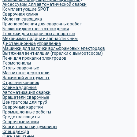
Аксессуары для автоматической сварки
Комплектующие SPOT
Сварочная химия
Молотки сварщика
Приспособления для сварочных работ
Блоки жидкостного охлаждения
Тележки для сварочных аппаратов
Механизмы подачи и запчасти к ним
Дистанционное управление
Машинки для заточки вольфрамовых электродов
Вытяжная вентиляция (горелки с дымоотсосом)
Печи для прокалки электродов
Термопеналы
Столы сварочные
Магнитные держатели
Зажимной инструмент
Строгачи канавок
Клейма ударные
Автоматизация сварки
Вращатели сварочные
Центраторы для труб
Сварочные каретки
Промышленные роботы
Средства защиты
Сварочные маски
Краги, перчатки, руковицы
Спецодежда
Очки защитные