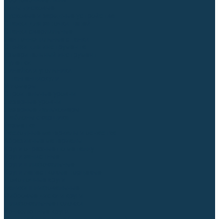
Торцовочные пилы
Пилы дисковые
Пусковые и зарядные устройства
Станки для заточки цепей
Станки сверлильные
Ленточнопильные станки
Стойки для инструмента
Измерительный инструмент
Рулетки
Линейки и угольники
Штангенциркули
Угломеры
Строительные уровни
Лазерные уровни
Лазерные дальномеры
Шаблоны сварщика
Разметка
Расходные материалы и оснастка
Абразивные материалы
Круги отрезные по металлу
Круги зачистные
Круги шлифовальные
Круги лепестковые торцевые
Доводочные круги
Валики шлифовальные
Фибровые диски и круги
Шлифовальные головки
Конволютные круги