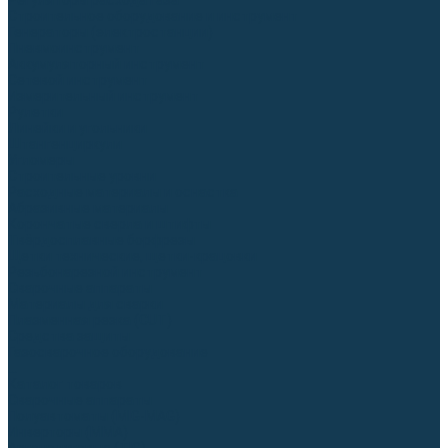
Регуляторы расхода газа
Строительное оборудование и инструмент
Генераторы (электростанции)
Пневмоинструмент
Аккумуляторный инструмент
Сетевой инструмент
Измерительный инструмент
Рулетки
Линейки и угольники
Штангенциркули
Угломеры
Строительные уровни
Расходные материалы и оснастка
Абразивные материалы
Корончатые сверла и штифты
Твёрдосплавные борфрезы
Щетки технические, щетки-крацовки
Резьбонарезной инструмент
Сварочные аппараты
Материалы для сварки
Плазменная резка (CUT)
Средства защиты
Газосварочное оборудование
...
Каталог товаров
Сварочные аппараты
Полуавтоматы (MIG-MAG)
Инверторы (MMA)