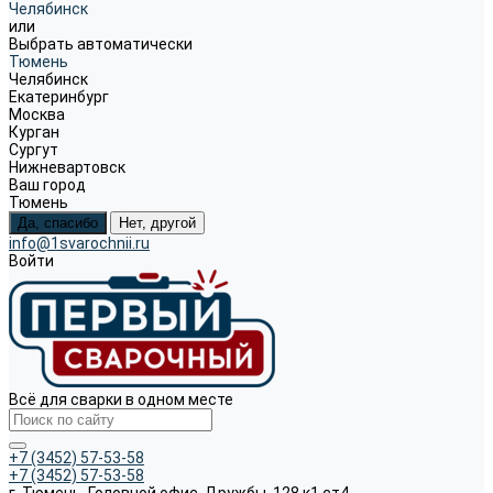
Челябинск
или
Выбрать автоматически
Тюмень
Челябинск
Екатеринбург
Москва
Курган
Сургут
Нижневартовск
Ваш город
Тюмень
Да, спасибо
Нет, другой
info@1svarochnii.ru
Войти
Всё для сварки в одном месте
+7 (3452) 57-53-58
+7 (3452) 57-53-58