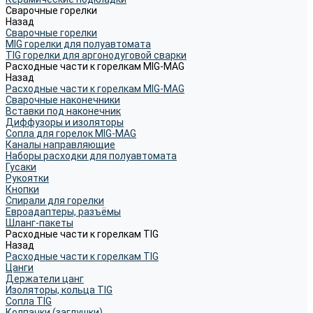
Сварочные горелки
Назад
Сварочные горелки
MIG горелки для полуавтомата
TIG горелки для аргонодуговой сварки
Расходные части к горелкам MIG-MAG
Назад
Расходные части к горелкам MIG-MAG
Сварочные наконечники
Вставки под наконечник
Диффузоры и изоляторы
Сопла для горелок MIG-MAG
Каналы направляющие
Наборы расходки для полуавтомата
Гусаки
Рукоятки
Кнопки
Спирали для горелки
Евроадаптеры, разъёмы
Шланг-пакеты
Расходные части к горелкам TIG
Назад
Расходные части к горелкам TIG
Цанги
Держатели цанг
Изоляторы, кольца TIG
Сопла TIG
Колпачки (заглушки)