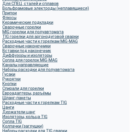
Для СПЕЦ. сталей и сплавов
Вольфрамовые электроды (неплавящиеся)
Припои
Флюсы
Керамические подкладки
Сварочные горелки
MIG горелки для полуавтомата
TIG горелки для аргонодуговой сварки
Расходные части к горелкам MIG-MAG
Сварочные наконечники
Вставки под наконечник
Диффузоры и изоляторы
Сопла для горелок MIG-MAG
Каналы направляющие
Наборы расходки для полуавтомата
Гусаки
Рукоятки
Кнопки
Спирали для горелки
Евроадаптеры, разъёмы
Шланг-пакеты
Расходные части к горелкам TIG
Цанги
Держатели цанг
Изоляторы, кольца TIG
Сопла TIG
Колпачки (заглушки)
Наборы расходки для TIG сварки