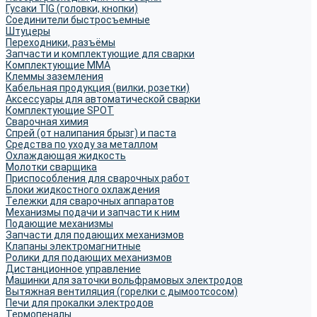
Гусаки TIG (головки, кнопки)
Соединители быстросъемные
Штуцеры
Переходники, разъёмы
Запчасти и комплектующие для сварки
Комплектующие ММА
Клеммы заземления
Кабельная продукция (вилки, розетки)
Аксессуары для автоматической сварки
Комплектующие SPOT
Сварочная химия
Спрей (от налипания брызг) и паста
Средства по уходу за металлом
Охлаждающая жидкость
Молотки сварщика
Приспособления для сварочных работ
Блоки жидкостного охлаждения
Тележки для сварочных аппаратов
Механизмы подачи и запчасти к ним
Подающие механизмы
Запчасти для подающих механизмов
Клапаны электромагнитные
Ролики для подающих механизмов
Дистанционное управление
Машинки для заточки вольфрамовых электродов
Вытяжная вентиляция (горелки с дымоотсосом)
Печи для прокалки электродов
Термопеналы