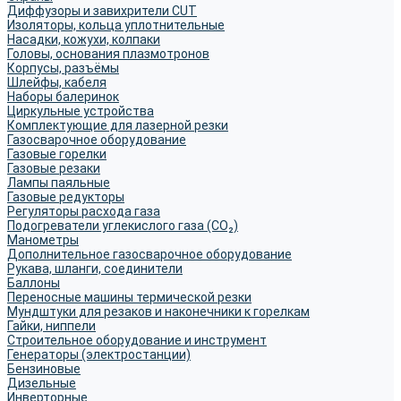
Диффузоры и завихрители CUT
Изоляторы, кольца уплотнительные
Насадки, кожухи, колпаки
Головы, основания плазмотронов
Корпусы, разъёмы
Шлейфы, кабеля
Наборы балеринок
Циркульные устройства
Комплектующие для лазерной резки
Газосварочное оборудование
Газовые горелки
Газовые резаки
Лампы паяльные
Газовые редукторы
Регуляторы расхода газа
Подогреватели углекислого газа (CO₂)
Манометры
Дополнительное газосварочное оборудование
Рукава, шланги, соединители
Баллоны
Переносные машины термической резки
Мундштуки для резаков и наконечники к горелкам
Гайки, ниппели
Строительное оборудование и инструмент
Генераторы (электростанции)
Бензиновые
Дизельные
Инверторные