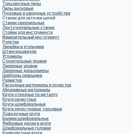
Торцовочные пилы
Пилы дисковые
Пусковые и зарядные устройства
Станки для заточки цепей
Станки сверлильные
Ленточнопильные станки
Стойки для инструмента
Измерительный инструмент
Рулетки
Линейки и угольники
Штангенциркули
Угломеры
Строительные уровни
Лазерные уровни
Лазерные дальномеры
Шаблоны сварщика
Разметка
Расходные материалы и оснастка
Абразивные материалы
Круги отрезные по металлу
Круги зачистные
Круги шлифовальные
Круги лепестковые торцевые
Доводочные круги
Валики шлифовальные
Фибровые диски и круги
Шлифовальные головки
Конволютные круги