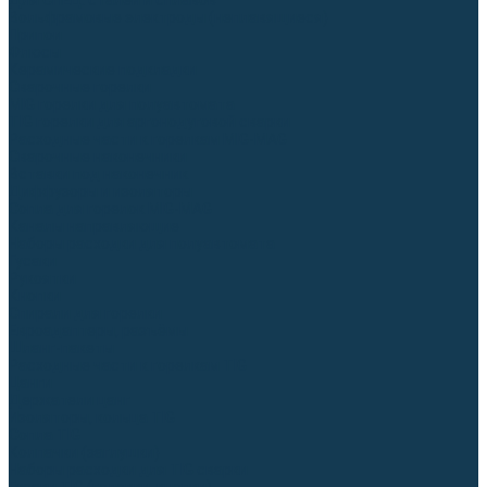
Для СПЕЦ. сталей и сплавов
Вольфрамовые электроды (неплавящиеся)
Припои
Флюсы
Керамические подкладки
Сварочные горелки
MIG горелки для полуавтомата
TIG горелки для аргонодуговой сварки
Расходные части к горелкам MIG-MAG
Сварочные наконечники
Вставки под наконечник
Диффузоры и изоляторы
Сопла для горелок MIG-MAG
Каналы направляющие
Наборы расходки для полуавтомата
Гусаки
Рукоятки
Кнопки
Спирали для горелки
Евроадаптеры, разъёмы
Шланг-пакеты
Расходные части к горелкам TIG
Цанги
Держатели цанг
Изоляторы, кольца TIG
Сопла TIG
Колпачки (заглушки)
Наборы расходки для TIG сварки