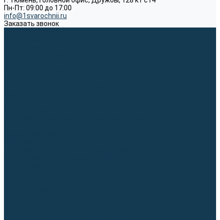
г. Тюмень, Головной офис, Дружбы, 128 к1 ст4
Пн-Пт: 09:00 до 17:00
info@1svarochnii.ru
Заказать звонок
Каталог товаров
Сварочные аппараты
Полуавтоматы (MIG-MAG)
Инверторы (MMA)
Аргонодуговые (TIG)
Выпрямители, реостаты
Точечная (SPOT)
Материалы для сварочных работ
Сварочная проволока
Электроды
Присадочные прутки
Вольфрамовые электроды (неплавящиеся)
Припои
Сварочные горелки
MIG горелки для полуавтомата
TIG горелки для аргонодуговой сварки
Расходные части к горелкам MIG-MAG
Расходные части к горелкам TIG
Запчасти и комплектующие для сварки
Комплектующие ММА
Клеммы заземления
Кабельная продукция (вилки, розетки)
Аксессуары для автоматической сварки
Комплектующие SPOT