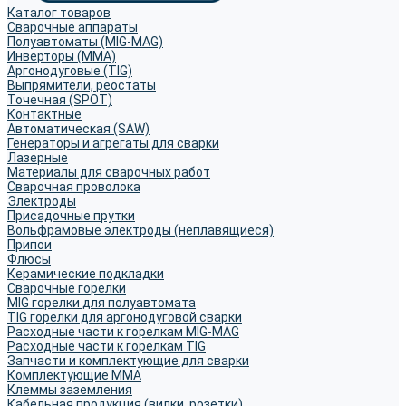
Каталог товаров
Сварочные аппараты
Полуавтоматы (MIG-MAG)
Инверторы (MMA)
Аргонодуговые (TIG)
Выпрямители, реостаты
Точечная (SPOT)
Контактные
Автоматическая (SAW)
Генераторы и агрегаты для сварки
Лазерные
Материалы для сварочных работ
Сварочная проволока
Электроды
Присадочные прутки
Вольфрамовые электроды (неплавящиеся)
Припои
Флюсы
Керамические подкладки
Сварочные горелки
MIG горелки для полуавтомата
TIG горелки для аргонодуговой сварки
Расходные части к горелкам MIG-MAG
Расходные части к горелкам TIG
Запчасти и комплектующие для сварки
Комплектующие ММА
Клеммы заземления
Кабельная продукция (вилки, розетки)