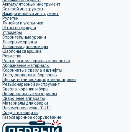
Аккумуляторный инструмент
Сетевой инструмент
Измерительный инструмент
Рулетки
Линейки и угольники
Штангенциркули
Угломеры
Строительные уровни
Лазерные уровни
Лазерные дальномеры
Шаблоны сварщика
Разметка
Расходные материалы и оснастка
Абразивные материалы
Корончатые сверла и штифты
Твёрдосплавные борфрезы
Щетки технические, щетки-крацовки
Резьбонарезной инструмент
Сверла, коронки и буры
Полировальные материалы
Сварочные аппараты
Материалы для сварки
Плазменная резка (CUT)
Средства защиты
Газосварочное оборудование