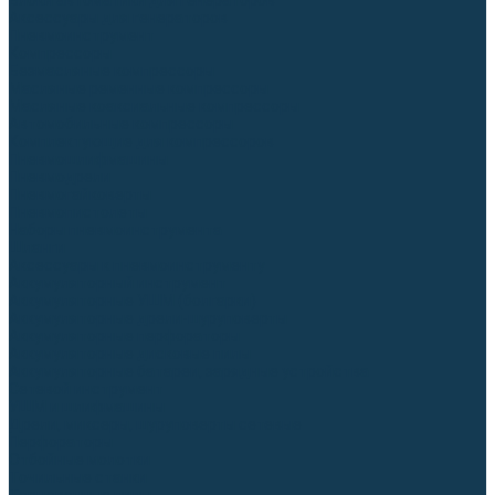
Блоки автоматики для генераторов
Аксессуары для генераторов
Пневмоинструмент
Компрессоры
Безмасляные компрессоры
Масляные ременные компрессоры
Масляные коаксиальные компрессоры
Автомобильные компрессоры
Комплектующие для компрессоров
Пневмошлифмашины
Пневмодрели
Пневмогайковерты
Пневмопистолеты
Наборы пневмоинструмента
Шланги
Аксессуары к пневмоинструменту
Аккумуляторный инструмент
Аккумуляторные УШМ (болгарки)
Аккумуляторные дрели-шуруповерты
Аккумуляторные перфораторы
Аккумуляторные дисковые пилы
Аккумуляторные батареи, зарядные устройства
Сетевой инструмент
УШМ и шлифмашины
Дрели, миксеры, шуруповерты сетевые
Перфораторы
Отбойные молотки
Точильные станки