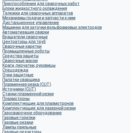
Приспособления для сварочных работ
Блоки жидкостного охлаждения
Тележки для сварочных аппаратов
Механизмы подачи и запчасти к ним
Дистанционное управление
Машинки для заточки вольфрамовых электродов
Автоматизация сварки
Вращатели сварочные
Центраторы для труб
Сварочные каретки
Промышленные роботы
Средства защиты
Сварочные маски
Краги, перчатки, руковицы
Спецодежда
Очки защитные
Палатки сварщика
Плазменная резка (CUT)
Источники (CUT)
Станки плазменной резки
Плазмотроны
Комплектующие для плазмотронов
Комплектующие для лазерной резки
Газосварочное оборудование
Газовые горелки
Газовые резаки
Лампы паяльные
Газовые редукторы