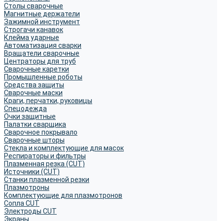
Столы сварочные
Магнитные держатели
Зажимной инструмент
Строгачи канавок
Клейма ударные
Автоматизация сварки
Вращатели сварочные
Центраторы для труб
Сварочные каретки
Промышленные роботы
Средства защиты
Сварочные маски
Краги, перчатки, руковицы
Спецодежда
Очки защитные
Палатки сварщика
Сварочное покрывало
Сварочные шторы
Стекла и комплектующие для масок
Респираторы и фильтры
Плазменная резка (CUT)
Источники (CUT)
Станки плазменной резки
Плазмотроны
Комплектующие для плазмотронов
Сопла CUT
Электроды CUT
Экраны