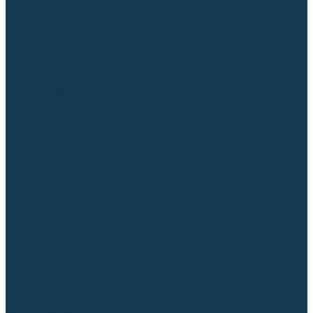
Приспособления для сварочных работ
Блоки жидкостного охлаждения
Тележки для сварочных аппаратов
Механизмы подачи и запчасти к ним
Дистанционное управление
Машинки для заточки вольфрамовых электродов
Автоматизация сварки
Вращатели сварочные
Центраторы для труб
Сварочные каретки
Промышленные роботы
Средства защиты
Сварочные маски
Краги, перчатки, руковицы
Спецодежда
Очки защитные
Палатки сварщика
Плазменная резка (CUT)
Источники (CUT)
Станки плазменной резки
Плазмотроны
Комплектующие для плазмотронов
Комплектующие для лазерной резки
Газосварочное оборудование
Газовые горелки
Газовые резаки
Лампы паяльные
Газовые редукторы