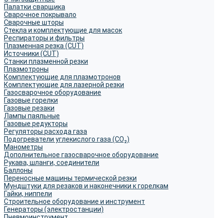
Палатки сварщика
Сварочное покрывало
Сварочные шторы
Стекла и комплектующие для масок
Респираторы и фильтры
Плазменная резка (CUT)
Источники (CUT)
Станки плазменной резки
Плазмотроны
Комплектующие для плазмотронов
Комплектующие для лазерной резки
Газосварочное оборудование
Газовые горелки
Газовые резаки
Лампы паяльные
Газовые редукторы
Регуляторы расхода газа
Подогреватели углекислого газа (CO₂)
Манометры
Дополнительное газосварочное оборудование
Рукава, шланги, соединители
Баллоны
Переносные машины термической резки
Мундштуки для резаков и наконечники к горелкам
Гайки, ниппели
Строительное оборудование и инструмент
Генераторы (электростанции)
Пневмоинструмент