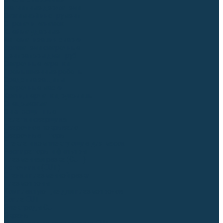
Столы сварочные
Магнитные держатели
Зажимной инструмент
Строгачи канавок
Клейма ударные
Автоматизация сварки
Вращатели сварочные
Центраторы для труб
Сварочные каретки
Промышленные роботы
Средства защиты
Сварочные маски
Краги, перчатки, руковицы
Спецодежда
Очки защитные
Палатки сварщика
Сварочное покрывало
Сварочные шторы
Стекла и комплектующие для масок
Респираторы и фильтры
Плазменная резка (CUT)
Источники (CUT)
Станки плазменной резки
Плазмотроны
Комплектующие для плазмотронов
Сопла CUT
Электроды CUT
Экраны