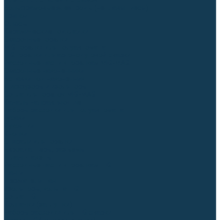
Для СПЕЦ. сталей и сплавов
Вольфрамовые электроды (неплавящиеся)
Припои
Флюсы
Керамические подкладки
Сварочные горелки
MIG горелки для полуавтомата
TIG горелки для аргонодуговой сварки
Расходные части к горелкам MIG-MAG
Сварочные наконечники
Вставки под наконечник
Диффузоры и изоляторы
Сопла для горелок MIG-MAG
Каналы направляющие
Наборы расходки для полуавтомата
Гусаки
Рукоятки
Кнопки
Спирали для горелки
Евроадаптеры, разъёмы
Шланг-пакеты
Расходные части к горелкам TIG
Цанги
Держатели цанг
Изоляторы, кольца TIG
Сопла TIG
Колпачки (заглушки)
Наборы расходки для TIG сварки