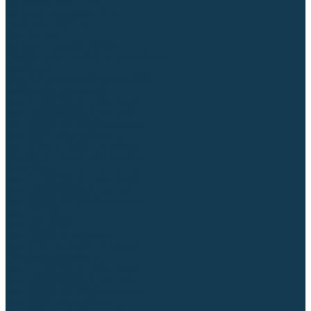
Аргонодуговые (TIG)
Выпрямители, реостаты
Точечная (SPOT)
Контактные
Автоматическая (SAW)
Генераторы и агрегаты для сварки
Лазерные
Материалы для сварочных работ
Сварочная проволока
Для УГЛЕРОДИСТЫХ сталей
Для НЕРЖАВЕЮЩИХ сталей
Для АЛЮМИНИЕВЫХ сплавов
Для МЕДНЫХ сплавов
Для СПЕЦ. сталей и сплавов
Самозащитная (порошковая)
Электроды
Для УГЛЕРОДИСТЫХ сталей
Для НЕРЖАВЕЮЩИХ сталей
Для АЛЮМИНИЕВЫХ сплавов
Для ЧУГУНА
Для НАПЛАВКИ
Для РЕЗКИ (угольные)
Для СПЕЦ. сталей и сплавов
Присадочные прутки
Для УГЛЕРОДИСТЫХ сталей
Для НЕРЖАВЕЮЩИХ сталей
Для АЛЮМИНИЕВЫХ сплавов
Для МЕДНЫХ сплавов