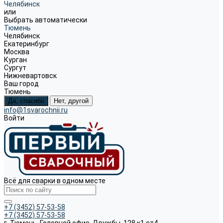
Челябинск
или
Выбрать автоматически
Тюмень
Челябинск
Екатеринбург
Москва
Курган
Сургут
Нижневартовск
Ваш город
Тюмень
Да, спасибо
Нет, другой
info@1svarochnii.ru
Войти
Всё для сварки в одном месте
+7 (3452) 57-53-58
+7 (3452) 57-53-58