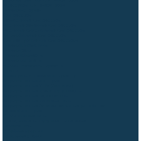
Блоки автоматики для генераторов
Аксессуары для генераторов
Пневмоинструмент
Компрессоры
Безмасляные компрессоры
Масляные ременные компрессоры
Масляные коаксиальные компрессоры
Автомобильные компрессоры
Комплектующие для компрессоров
Пневмошлифмашины
Пневмодрели
Пневмогайковерты
Пневмопистолеты
Наборы пневмоинструмента
Шланги
Аксессуары к пневмоинструменту
Аккумуляторный инструмент
Аккумуляторные УШМ (болгарки)
Аккумуляторные дрели-шуруповерты
Аккумуляторные перфораторы
Аккумуляторные дисковые пилы
Аккумуляторные батареи, зарядные устройства
Сетевой инструмент
УШМ и шлифмашины
Дрели, миксеры, шуруповерты сетевые
Перфораторы
Отбойные молотки
Точильные станки