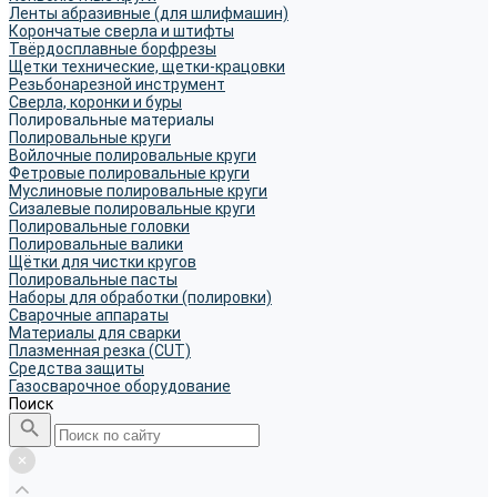
Ленты абразивные (для шлифмашин)
Корончатые сверла и штифты
Твёрдосплавные борфрезы
Щетки технические, щетки-крацовки
Резьбонарезной инструмент
Сверла, коронки и буры
Полировальные материалы
Полировальные круги
Войлочные полировальные круги
Фетровые полировальные круги
Муслиновые полировальные круги
Cизалевые полировальные круги
Полировальные головки
Полировальные валики
Щётки для чистки кругов
Полировальные пасты
Наборы для обработки (полировки)
Сварочные аппараты
Материалы для сварки
Плазменная резка (CUT)
Средства защиты
Газосварочное оборудование
Поиск