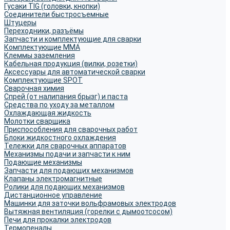
Гусаки TIG (головки, кнопки)
Соединители быстросъемные
Штуцеры
Переходники, разъёмы
Запчасти и комплектующие для сварки
Комплектующие ММА
Клеммы заземления
Кабельная продукция (вилки, розетки)
Аксессуары для автоматической сварки
Комплектующие SPOT
Сварочная химия
Спрей (от налипания брызг) и паста
Средства по уходу за металлом
Охлаждающая жидкость
Молотки сварщика
Приспособления для сварочных работ
Блоки жидкостного охлаждения
Тележки для сварочных аппаратов
Механизмы подачи и запчасти к ним
Подающие механизмы
Запчасти для подающих механизмов
Клапаны электромагнитные
Ролики для подающих механизмов
Дистанционное управление
Машинки для заточки вольфрамовых электродов
Вытяжная вентиляция (горелки с дымоотсосом)
Печи для прокалки электродов
Термопеналы