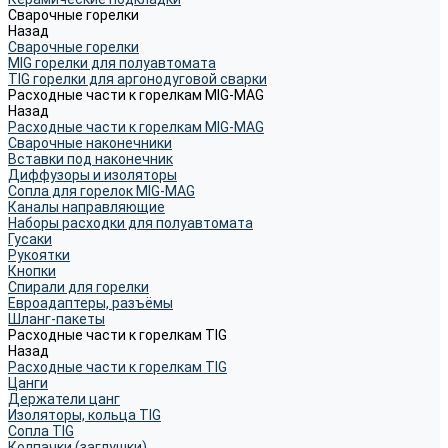
Сварочные горелки
Назад
Сварочные горелки
MIG горелки для полуавтомата
TIG горелки для аргонодуговой сварки
Расходные части к горелкам MIG-MAG
Назад
Расходные части к горелкам MIG-MAG
Сварочные наконечники
Вставки под наконечник
Диффузоры и изоляторы
Сопла для горелок MIG-MAG
Каналы направляющие
Наборы расходки для полуавтомата
Гусаки
Рукоятки
Кнопки
Спирали для горелки
Евроадаптеры, разъёмы
Шланг-пакеты
Расходные части к горелкам TIG
Назад
Расходные части к горелкам TIG
Цанги
Держатели цанг
Изоляторы, кольца TIG
Сопла TIG
Колпачки (заглушки)