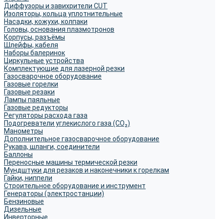
Диффузоры и завихрители CUT
Изоляторы, кольца уплотнительные
Насадки, кожухи, колпаки
Головы, основания плазмотронов
Корпусы, разъёмы
Шлейфы, кабеля
Наборы балеринок
Циркульные устройства
Комплектующие для лазерной резки
Газосварочное оборудование
Газовые горелки
Газовые резаки
Лампы паяльные
Газовые редукторы
Регуляторы расхода газа
Подогреватели углекислого газа (CO₂)
Манометры
Дополнительное газосварочное оборудование
Рукава, шланги, соединители
Баллоны
Переносные машины термической резки
Мундштуки для резаков и наконечники к горелкам
Гайки, ниппели
Строительное оборудование и инструмент
Генераторы (электростанции)
Бензиновые
Дизельные
Инверторные