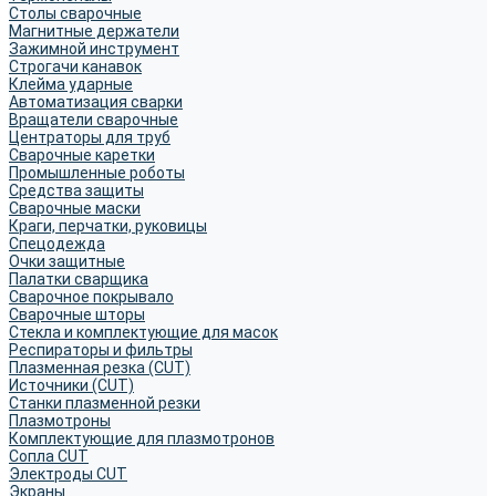
Столы сварочные
Магнитные держатели
Зажимной инструмент
Строгачи канавок
Клейма ударные
Автоматизация сварки
Вращатели сварочные
Центраторы для труб
Сварочные каретки
Промышленные роботы
Средства защиты
Сварочные маски
Краги, перчатки, руковицы
Спецодежда
Очки защитные
Палатки сварщика
Сварочное покрывало
Сварочные шторы
Стекла и комплектующие для масок
Респираторы и фильтры
Плазменная резка (CUT)
Источники (CUT)
Станки плазменной резки
Плазмотроны
Комплектующие для плазмотронов
Сопла CUT
Электроды CUT
Экраны