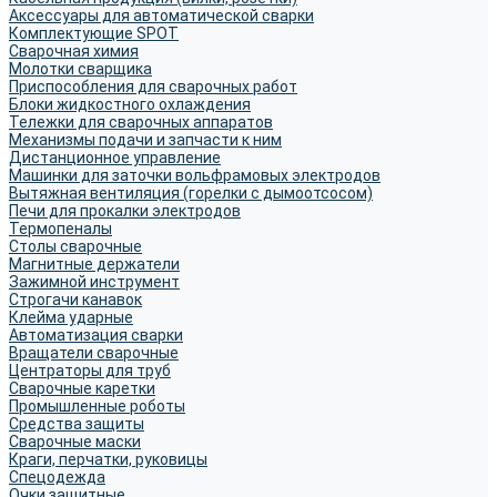
Аксессуары для автоматической сварки
Комплектующие SPOT
Сварочная химия
Молотки сварщика
Приспособления для сварочных работ
Блоки жидкостного охлаждения
Тележки для сварочных аппаратов
Механизмы подачи и запчасти к ним
Дистанционное управление
Машинки для заточки вольфрамовых электродов
Вытяжная вентиляция (горелки с дымоотсосом)
Печи для прокалки электродов
Термопеналы
Столы сварочные
Магнитные держатели
Зажимной инструмент
Строгачи канавок
Клейма ударные
Автоматизация сварки
Вращатели сварочные
Центраторы для труб
Сварочные каретки
Промышленные роботы
Средства защиты
Сварочные маски
Краги, перчатки, руковицы
Спецодежда
Очки защитные