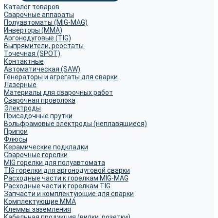
Каталог товаров
Сварочные аппараты
Полуавтоматы (MIG-MAG)
Инверторы (MMA)
Аргонодуговые (TIG)
Выпрямители, реостаты
Точечная (SPOT)
Контактные
Автоматическая (SAW)
Генераторы и агрегаты для сварки
Лазерные
Материалы для сварочных работ
Сварочная проволока
Электроды
Присадочные прутки
Вольфрамовые электроды (неплавящиеся)
Припои
Флюсы
Керамические подкладки
Сварочные горелки
MIG горелки для полуавтомата
TIG горелки для аргонодуговой сварки
Расходные части к горелкам MIG-MAG
Расходные части к горелкам TIG
Запчасти и комплектующие для сварки
Комплектующие ММА
Клеммы заземления
Кабельная продукция (вилки, розетки)