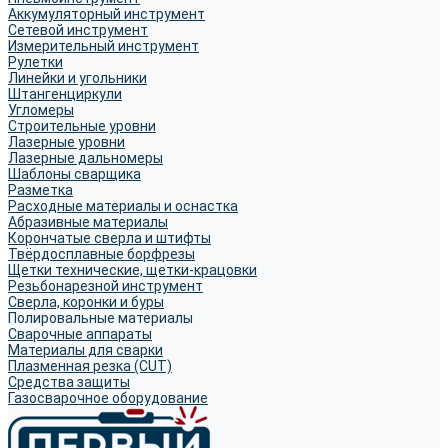
Аккумуляторный инструмент
Сетевой инструмент
Измерительный инструмент
Рулетки
Линейки и угольники
Штангенциркули
Угломеры
Строительные уровни
Лазерные уровни
Лазерные дальномеры
Шаблоны сварщика
Разметка
Расходные материалы и оснастка
Абразивные материалы
Корончатые сверла и штифты
Твёрдосплавные борфрезы
Щетки технические, щетки-крацовки
Резьбонарезной инструмент
Сверла, коронки и буры
Полировальные материалы
Сварочные аппараты
Материалы для сварки
Плазменная резка (CUT)
Средства защиты
Газосварочное оборудование