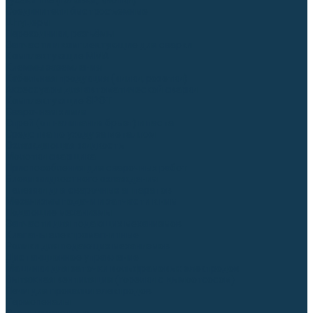
Гусаки TIG (головки, кнопки)
Соединители быстросъемные
Штуцеры
Переходники, разъёмы
Запчасти и комплектующие для сварки
Комплектующие ММА
Клеммы заземления
Кабельная продукция (вилки, розетки)
Аксессуары для автоматической сварки
Комплектующие SPOT
Сварочная химия
Спрей (от налипания брызг) и паста
Средства по уходу за металлом
Охлаждающая жидкость
Молотки сварщика
Приспособления для сварочных работ
Блоки жидкостного охлаждения
Тележки для сварочных аппаратов
Механизмы подачи и запчасти к ним
Подающие механизмы
Запчасти для подающих механизмов
Клапаны электромагнитные
Ролики для подающих механизмов
Дистанционное управление
Машинки для заточки вольфрамовых электродов
Вытяжная вентиляция (горелки с дымоотсосом)
Печи для прокалки электродов
Термопеналы