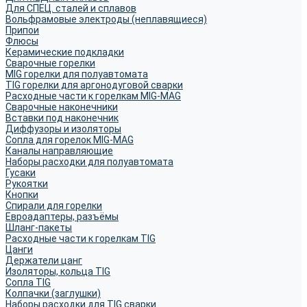
Для СПЕЦ. сталей и сплавов
Вольфрамовые электроды (неплавящиеся)
Припои
Флюсы
Керамические подкладки
Сварочные горелки
MIG горелки для полуавтомата
TIG горелки для аргонодуговой сварки
Расходные части к горелкам MIG-MAG
Сварочные наконечники
Вставки под наконечник
Диффузоры и изоляторы
Сопла для горелок MIG-MAG
Каналы направляющие
Наборы расходки для полуавтомата
Гусаки
Рукоятки
Кнопки
Спирали для горелки
Евроадаптеры, разъёмы
Шланг-пакеты
Расходные части к горелкам TIG
Цанги
Держатели цанг
Изоляторы, кольца TIG
Сопла TIG
Колпачки (заглушки)
Наборы расходки для TIG сварки