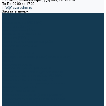
г. Тюмень, Головной офис, Дружбы, 128 к1 ст4
Пн-Пт: 09:00 до 17:00
info@1svarochnii.ru
Заказать звонок
Каталог товаров
Сварочные аппараты
Полуавтоматы (MIG-MAG)
Инверторы (MMA)
Аргонодуговые (TIG)
Выпрямители, реостаты
Точечная (SPOT)
Материалы для сварочных работ
Сварочная проволока
Электроды
Присадочные прутки
Вольфрамовые электроды (неплавящиеся)
Припои
Сварочные горелки
MIG горелки для полуавтомата
TIG горелки для аргонодуговой сварки
Расходные части к горелкам MIG-MAG
Расходные части к горелкам TIG
Запчасти и комплектующие для сварки
Комплектующие ММА
Клеммы заземления
Кабельная продукция (вилки, розетки)
Аксессуары для автоматической сварки
Комплектующие SPOT