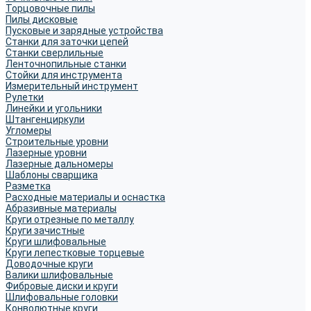
Торцовочные пилы
Пилы дисковые
Пусковые и зарядные устройства
Станки для заточки цепей
Станки сверлильные
Ленточнопильные станки
Стойки для инструмента
Измерительный инструмент
Рулетки
Линейки и угольники
Штангенциркули
Угломеры
Строительные уровни
Лазерные уровни
Лазерные дальномеры
Шаблоны сварщика
Разметка
Расходные материалы и оснастка
Абразивные материалы
Круги отрезные по металлу
Круги зачистные
Круги шлифовальные
Круги лепестковые торцевые
Доводочные круги
Валики шлифовальные
Фибровые диски и круги
Шлифовальные головки
Конволютные круги