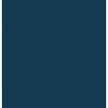
Приспособления для сварочных работ
Блоки жидкостного охлаждения
Тележки для сварочных аппаратов
Механизмы подачи и запчасти к ним
Дистанционное управление
Машинки для заточки вольфрамовых электродов
Автоматизация сварки
Вращатели сварочные
Центраторы для труб
Сварочные каретки
Промышленные роботы
Средства защиты
Сварочные маски
Краги, перчатки, руковицы
Спецодежда
Очки защитные
Палатки сварщика
Плазменная резка (CUT)
Источники (CUT)
Станки плазменной резки
Плазмотроны
Комплектующие для плазмотронов
Комплектующие для лазерной резки
Газосварочное оборудование
Газовые горелки
Газовые резаки
Лампы паяльные
Газовые редукторы