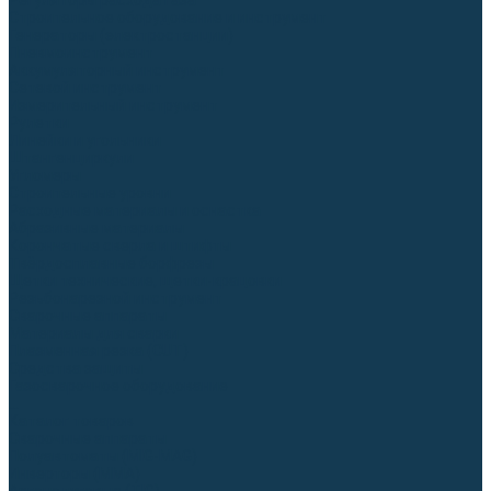
Регуляторы расхода газа
Строительное оборудование и инструмент
Генераторы (электростанции)
Пневмоинструмент
Аккумуляторный инструмент
Сетевой инструмент
Измерительный инструмент
Рулетки
Линейки и угольники
Штангенциркули
Угломеры
Строительные уровни
Расходные материалы и оснастка
Абразивные материалы
Корончатые сверла и штифты
Твёрдосплавные борфрезы
Щетки технические, щетки-крацовки
Резьбонарезной инструмент
Сварочные аппараты
Материалы для сварки
Плазменная резка (CUT)
Средства защиты
Газосварочное оборудование
...
Каталог товаров
Сварочные аппараты
Полуавтоматы (MIG-MAG)
Инверторы (MMA)