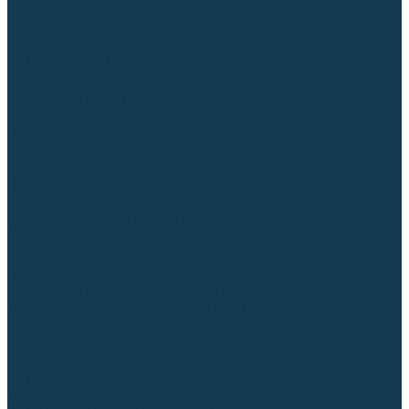
Диффузоры и завихрители CUT
Изоляторы, кольца уплотнительные
Насадки, кожухи, колпаки
Головы, основания плазмотронов
Корпусы, разъёмы
Шлейфы, кабеля
Наборы балеринок
Циркульные устройства
Комплектующие для лазерной резки
Газосварочное оборудование
Газовые горелки
Газовые резаки
Лампы паяльные
Газовые редукторы
Регуляторы расхода газа
Подогреватели углекислого газа (CO₂)
Манометры
Дополнительное газосварочное оборудование
Рукава, шланги, соединители
Баллоны
Переносные машины термической резки
Мундштуки для резаков и наконечники к горелкам
Гайки, ниппели
Строительное оборудование и инструмент
Генераторы (электростанции)
Бензиновые
Дизельные
Инверторные