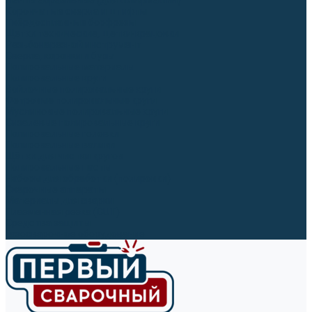
Ленты абразивные (для шлифмашин)
Корончатые сверла и штифты
Твёрдосплавные борфрезы
Щетки технические, щетки-крацовки
Резьбонарезной инструмент
Сверла, коронки и буры
Полировальные материалы
Полировальные круги
Войлочные полировальные круги
Фетровые полировальные круги
Муслиновые полировальные круги
Cизалевые полировальные круги
Полировальные головки
Полировальные валики
Щётки для чистки кругов
Полировальные пасты
Наборы для обработки (полировки)
Сварочные аппараты
Материалы для сварки
Плазменная резка (CUT)
Средства защиты
Газосварочное оборудование