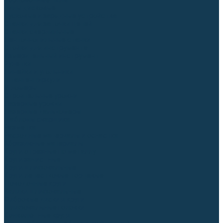
Торцовочные пилы
Пилы дисковые
Пусковые и зарядные устройства
Станки для заточки цепей
Станки сверлильные
Ленточнопильные станки
Стойки для инструмента
Измерительный инструмент
Рулетки
Линейки и угольники
Штангенциркули
Угломеры
Строительные уровни
Лазерные уровни
Лазерные дальномеры
Шаблоны сварщика
Разметка
Расходные материалы и оснастка
Абразивные материалы
Круги отрезные по металлу
Круги зачистные
Круги шлифовальные
Круги лепестковые торцевые
Доводочные круги
Валики шлифовальные
Фибровые диски и круги
Шлифовальные головки
Конволютные круги