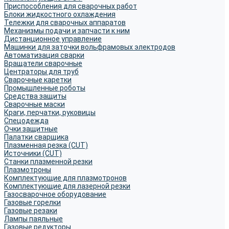
Приспособления для сварочных работ
Блоки жидкостного охлаждения
Тележки для сварочных аппаратов
Механизмы подачи и запчасти к ним
Дистанционное управление
Машинки для заточки вольфрамовых электродов
Автоматизация сварки
Вращатели сварочные
Центраторы для труб
Сварочные каретки
Промышленные роботы
Средства защиты
Сварочные маски
Краги, перчатки, руковицы
Спецодежда
Очки защитные
Палатки сварщика
Плазменная резка (CUT)
Источники (CUT)
Станки плазменной резки
Плазмотроны
Комплектующие для плазмотронов
Комплектующие для лазерной резки
Газосварочное оборудование
Газовые горелки
Газовые резаки
Лампы паяльные
Газовые редукторы