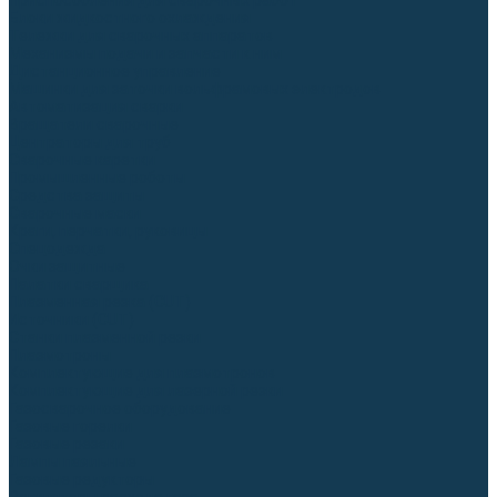
Приспособления для сварочных работ
Блоки жидкостного охлаждения
Тележки для сварочных аппаратов
Механизмы подачи и запчасти к ним
Дистанционное управление
Машинки для заточки вольфрамовых электродов
Автоматизация сварки
Вращатели сварочные
Центраторы для труб
Сварочные каретки
Промышленные роботы
Средства защиты
Сварочные маски
Краги, перчатки, руковицы
Спецодежда
Очки защитные
Палатки сварщика
Плазменная резка (CUT)
Источники (CUT)
Станки плазменной резки
Плазмотроны
Комплектующие для плазмотронов
Комплектующие для лазерной резки
Газосварочное оборудование
Газовые горелки
Газовые резаки
Лампы паяльные
Газовые редукторы