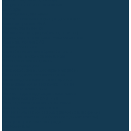
Гусаки TIG (головки, кнопки)
Соединители быстросъемные
Штуцеры
Переходники, разъёмы
Запчасти и комплектующие для сварки
Комплектующие ММА
Клеммы заземления
Кабельная продукция (вилки, розетки)
Аксессуары для автоматической сварки
Комплектующие SPOT
Сварочная химия
Спрей (от налипания брызг) и паста
Средства по уходу за металлом
Охлаждающая жидкость
Молотки сварщика
Приспособления для сварочных работ
Блоки жидкостного охлаждения
Тележки для сварочных аппаратов
Механизмы подачи и запчасти к ним
Подающие механизмы
Запчасти для подающих механизмов
Клапаны электромагнитные
Ролики для подающих механизмов
Дистанционное управление
Машинки для заточки вольфрамовых электродов
Вытяжная вентиляция (горелки с дымоотсосом)
Печи для прокалки электродов
Термопеналы