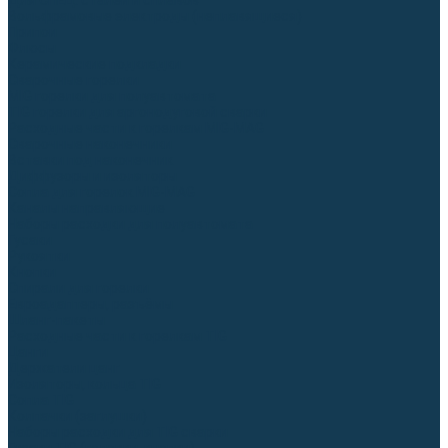
Для СПЕЦ. сталей и сплавов
Вольфрамовые электроды (неплавящиеся)
Припои
Флюсы
Керамические подкладки
Сварочные горелки
MIG горелки для полуавтомата
TIG горелки для аргонодуговой сварки
Расходные части к горелкам MIG-MAG
Сварочные наконечники
Вставки под наконечник
Диффузоры и изоляторы
Сопла для горелок MIG-MAG
Каналы направляющие
Наборы расходки для полуавтомата
Гусаки
Рукоятки
Кнопки
Спирали для горелки
Евроадаптеры, разъёмы
Шланг-пакеты
Расходные части к горелкам TIG
Цанги
Держатели цанг
Изоляторы, кольца TIG
Сопла TIG
Колпачки (заглушки)
Наборы расходки для TIG сварки