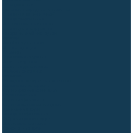
Торцовочные пилы
Пилы дисковые
Пусковые и зарядные устройства
Станки для заточки цепей
Станки сверлильные
Ленточнопильные станки
Стойки для инструмента
Измерительный инструмент
Рулетки
Линейки и угольники
Штангенциркули
Угломеры
Строительные уровни
Лазерные уровни
Лазерные дальномеры
Шаблоны сварщика
Разметка
Расходные материалы и оснастка
Абразивные материалы
Круги отрезные по металлу
Круги зачистные
Круги шлифовальные
Круги лепестковые торцевые
Доводочные круги
Валики шлифовальные
Фибровые диски и круги
Шлифовальные головки
Конволютные круги