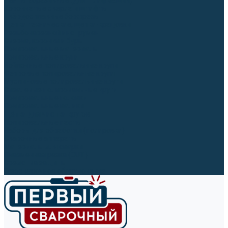
Ленты абразивные (для шлифмашин)
Корончатые сверла и штифты
Твёрдосплавные борфрезы
Щетки технические, щетки-крацовки
Резьбонарезной инструмент
Сверла, коронки и буры
Полировальные материалы
Полировальные круги
Войлочные полировальные круги
Фетровые полировальные круги
Муслиновые полировальные круги
Cизалевые полировальные круги
Полировальные головки
Полировальные валики
Щётки для чистки кругов
Полировальные пасты
Наборы для обработки (полировки)
Сварочные аппараты
Материалы для сварки
Плазменная резка (CUT)
Средства защиты
Газосварочное оборудование