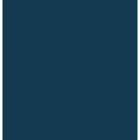
Столы сварочные
Магнитные держатели
Зажимной инструмент
Строгачи канавок
Клейма ударные
Автоматизация сварки
Вращатели сварочные
Центраторы для труб
Сварочные каретки
Промышленные роботы
Средства защиты
Сварочные маски
Краги, перчатки, руковицы
Спецодежда
Очки защитные
Палатки сварщика
Сварочное покрывало
Сварочные шторы
Стекла и комплектующие для масок
Респираторы и фильтры
Плазменная резка (CUT)
Источники (CUT)
Станки плазменной резки
Плазмотроны
Комплектующие для плазмотронов
Сопла CUT
Электроды CUT
Экраны