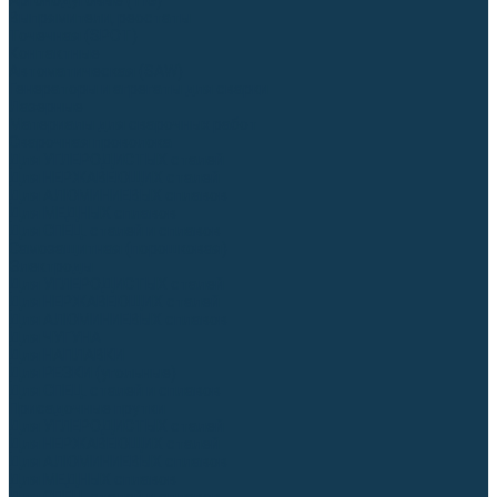
Аргонодуговые (TIG)
Выпрямители, реостаты
Точечная (SPOT)
Контактные
Автоматическая (SAW)
Генераторы и агрегаты для сварки
Лазерные
Материалы для сварочных работ
Сварочная проволока
Для УГЛЕРОДИСТЫХ сталей
Для НЕРЖАВЕЮЩИХ сталей
Для АЛЮМИНИЕВЫХ сплавов
Для МЕДНЫХ сплавов
Для СПЕЦ. сталей и сплавов
Самозащитная (порошковая)
Электроды
Для УГЛЕРОДИСТЫХ сталей
Для НЕРЖАВЕЮЩИХ сталей
Для АЛЮМИНИЕВЫХ сплавов
Для ЧУГУНА
Для НАПЛАВКИ
Для РЕЗКИ (угольные)
Для СПЕЦ. сталей и сплавов
Присадочные прутки
Для УГЛЕРОДИСТЫХ сталей
Для НЕРЖАВЕЮЩИХ сталей
Для АЛЮМИНИЕВЫХ сплавов
Для МЕДНЫХ сплавов