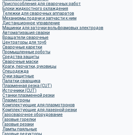
Приспособления для сварочных работ
Блоки жидкостного охлаждения
Тележки для сварочных аппаратов
Механизмы подачи и запчасти к ним
Дистанционное управление
Машинки для заточки вольфрамовых электродов
Автоматизация сварки
Вращатели сварочные
Центраторы для труб
Сварочные каретки
Промышленные роботы
Средства защиты
Сварочные маски
Краги, перчатки, руковицы
Спецодежда
Очки защитные
Палатки сварщика
Плазменная резка (CUT)
Источники (CUT)
Станки плазменной резки
Плазмотроны
Комплектующие для плазмотронов
Комплектующие для лазерной резки
Газосварочное оборудование
Газовые горелки
Газовые резаки
Лампы паяльные
Газовые редукторы