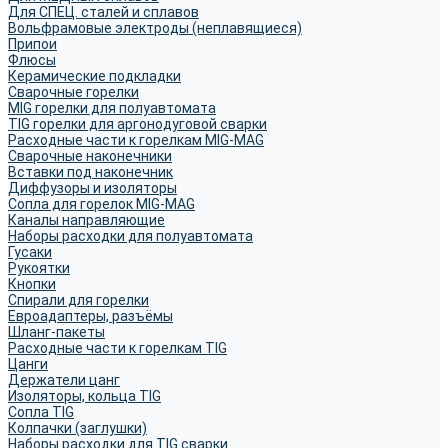
Для СПЕЦ. сталей и сплавов
Вольфрамовые электроды (неплавящиеся)
Припои
Флюсы
Керамические подкладки
Сварочные горелки
MIG горелки для полуавтомата
TIG горелки для аргонодуговой сварки
Расходные части к горелкам MIG-MAG
Сварочные наконечники
Вставки под наконечник
Диффузоры и изоляторы
Сопла для горелок MIG-MAG
Каналы направляющие
Наборы расходки для полуавтомата
Гусаки
Рукоятки
Кнопки
Спирали для горелки
Евроадаптеры, разъёмы
Шланг-пакеты
Расходные части к горелкам TIG
Цанги
Держатели цанг
Изоляторы, кольца TIG
Сопла TIG
Колпачки (заглушки)
Наборы расходки для TIG сварки