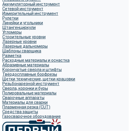
Аккумуляторный инструмент
Сетевой инструмент
Измерительный инструмент
Рулетки
Линейки и угольники
Штангенциркули
Угломеры
Строительные уровни
Лазерные уровни
Лазерные дальномеры
Шаблоны сварщика
Разметка
Расходные материалы и оснастка
Абразивные материалы
Корончатые сверла и штифты
Твёрдосплавные борфрезы
Щетки технические, щетки-крацовки
Резьбонарезной инструмент
Сверла, коронки и буры
Полировальные материалы
Сварочные аппараты
Материалы для сварки
Плазменная резка (CUT)
Средства защиты
Газосварочное оборудование