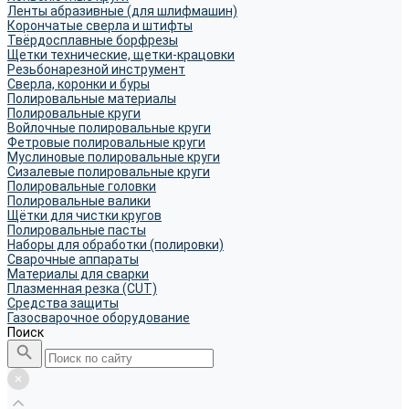
Ленты абразивные (для шлифмашин)
Корончатые сверла и штифты
Твёрдосплавные борфрезы
Щетки технические, щетки-крацовки
Резьбонарезной инструмент
Сверла, коронки и буры
Полировальные материалы
Полировальные круги
Войлочные полировальные круги
Фетровые полировальные круги
Муслиновые полировальные круги
Cизалевые полировальные круги
Полировальные головки
Полировальные валики
Щётки для чистки кругов
Полировальные пасты
Наборы для обработки (полировки)
Сварочные аппараты
Материалы для сварки
Плазменная резка (CUT)
Средства защиты
Газосварочное оборудование
Поиск