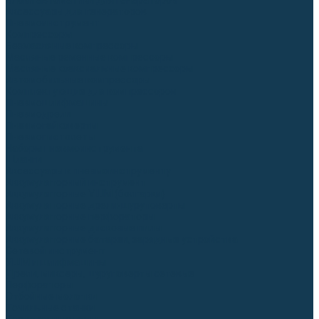
Блоки автоматики для генераторов
Аксессуары для генераторов
Пневмоинструмент
Компрессоры
Безмасляные компрессоры
Масляные ременные компрессоры
Масляные коаксиальные компрессоры
Автомобильные компрессоры
Комплектующие для компрессоров
Пневмошлифмашины
Пневмодрели
Пневмогайковерты
Пневмопистолеты
Наборы пневмоинструмента
Шланги
Аксессуары к пневмоинструменту
Аккумуляторный инструмент
Аккумуляторные УШМ (болгарки)
Аккумуляторные дрели-шуруповерты
Аккумуляторные перфораторы
Аккумуляторные дисковые пилы
Аккумуляторные батареи, зарядные устройства
Сетевой инструмент
УШМ и шлифмашины
Дрели, миксеры, шуруповерты сетевые
Перфораторы
Отбойные молотки
Точильные станки