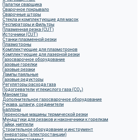
Палатки сварщика
Сварочное покрывало
Сварочные шторы
Стекла и комплектующие для масок
Респираторы и фильтры
Плазменная резка (CUT)
Источники (CUT)
Станки плазменной резки
Плазмотроны
Комплектующие для плазмотронов
Комплектующие для лазерной резки
Газосварочное оборудование
Газовые горелки
Газовые резаки
Лампы паяльные
Газовые редукторы
Регуляторы расхода газа
Подогреватели углекислого газа (CO₂)
Манометры
Дополнительное газосварочное оборудование
Рукава, шланги, соединители
Баллоны
Переносные машины термической резки
Мундштуки для резаков и наконечники к горелкам
Гайки, ниппели
Строительное оборудование и инструмент
Генераторы (электростанции)
Пневмоинструмент