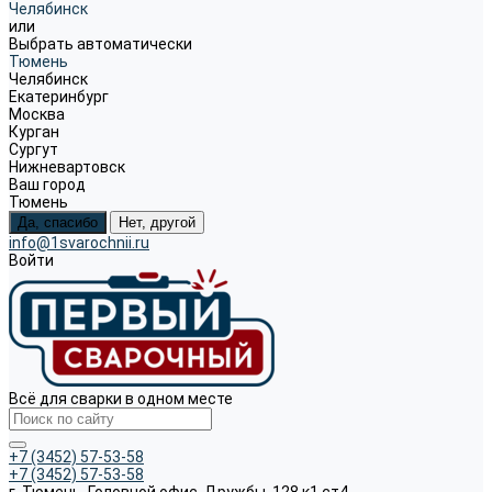
Челябинск
или
Выбрать автоматически
Тюмень
Челябинск
Екатеринбург
Москва
Курган
Сургут
Нижневартовск
Ваш город
Тюмень
Да, спасибо
Нет, другой
info@1svarochnii.ru
Войти
Всё для сварки в одном месте
+7 (3452) 57-53-58
+7 (3452) 57-53-58