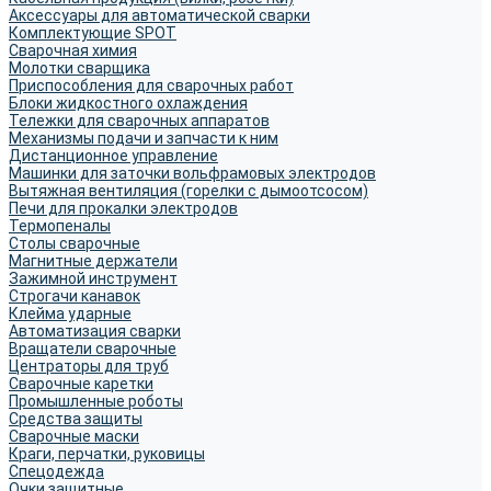
Аксессуары для автоматической сварки
Комплектующие SPOT
Сварочная химия
Молотки сварщика
Приспособления для сварочных работ
Блоки жидкостного охлаждения
Тележки для сварочных аппаратов
Механизмы подачи и запчасти к ним
Дистанционное управление
Машинки для заточки вольфрамовых электродов
Вытяжная вентиляция (горелки с дымоотсосом)
Печи для прокалки электродов
Термопеналы
Столы сварочные
Магнитные держатели
Зажимной инструмент
Строгачи канавок
Клейма ударные
Автоматизация сварки
Вращатели сварочные
Центраторы для труб
Сварочные каретки
Промышленные роботы
Средства защиты
Сварочные маски
Краги, перчатки, руковицы
Спецодежда
Очки защитные