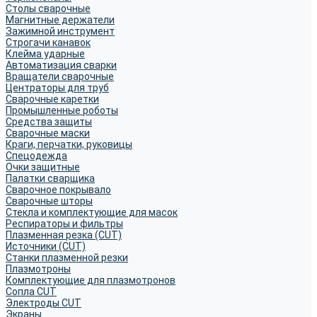
Столы сварочные
Магнитные держатели
Зажимной инструмент
Строгачи канавок
Клейма ударные
Автоматизация сварки
Вращатели сварочные
Центраторы для труб
Сварочные каретки
Промышленные роботы
Средства защиты
Сварочные маски
Краги, перчатки, руковицы
Спецодежда
Очки защитные
Палатки сварщика
Сварочное покрывало
Сварочные шторы
Стекла и комплектующие для масок
Респираторы и фильтры
Плазменная резка (CUT)
Источники (CUT)
Станки плазменной резки
Плазмотроны
Комплектующие для плазмотронов
Сопла CUT
Электроды CUT
Экраны