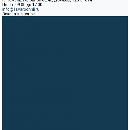
г. Тюмень, Головной офис, Дружбы, 128 к1 ст4
Пн-Пт: 09:00 до 17:00
info@1svarochnii.ru
Заказать звонок
Каталог товаров
Сварочные аппараты
Полуавтоматы (MIG-MAG)
Инверторы (MMA)
Аргонодуговые (TIG)
Выпрямители, реостаты
Точечная (SPOT)
Материалы для сварочных работ
Сварочная проволока
Электроды
Присадочные прутки
Вольфрамовые электроды (неплавящиеся)
Припои
Сварочные горелки
MIG горелки для полуавтомата
TIG горелки для аргонодуговой сварки
Расходные части к горелкам MIG-MAG
Расходные части к горелкам TIG
Запчасти и комплектующие для сварки
Комплектующие ММА
Клеммы заземления
Кабельная продукция (вилки, розетки)
Аксессуары для автоматической сварки
Комплектующие SPOT