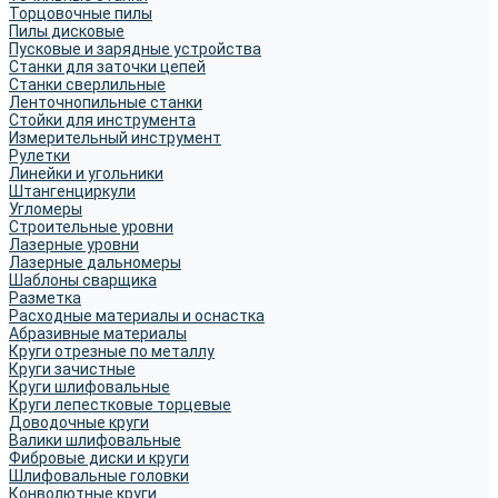
Торцовочные пилы
Пилы дисковые
Пусковые и зарядные устройства
Станки для заточки цепей
Станки сверлильные
Ленточнопильные станки
Стойки для инструмента
Измерительный инструмент
Рулетки
Линейки и угольники
Штангенциркули
Угломеры
Строительные уровни
Лазерные уровни
Лазерные дальномеры
Шаблоны сварщика
Разметка
Расходные материалы и оснастка
Абразивные материалы
Круги отрезные по металлу
Круги зачистные
Круги шлифовальные
Круги лепестковые торцевые
Доводочные круги
Валики шлифовальные
Фибровые диски и круги
Шлифовальные головки
Конволютные круги