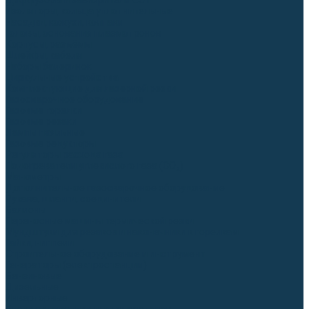
Диффузоры и завихрители CUT
Изоляторы, кольца уплотнительные
Насадки, кожухи, колпаки
Головы, основания плазмотронов
Корпусы, разъёмы
Шлейфы, кабеля
Наборы балеринок
Циркульные устройства
Комплектующие для лазерной резки
Газосварочное оборудование
Газовые горелки
Газовые резаки
Лампы паяльные
Газовые редукторы
Регуляторы расхода газа
Подогреватели углекислого газа (CO₂)
Манометры
Дополнительное газосварочное оборудование
Рукава, шланги, соединители
Баллоны
Переносные машины термической резки
Мундштуки для резаков и наконечники к горелкам
Гайки, ниппели
Строительное оборудование и инструмент
Генераторы (электростанции)
Бензиновые
Дизельные
Инверторные