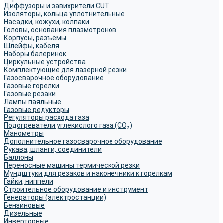
Диффузоры и завихрители CUT
Изоляторы, кольца уплотнительные
Насадки, кожухи, колпаки
Головы, основания плазмотронов
Корпусы, разъёмы
Шлейфы, кабеля
Наборы балеринок
Циркульные устройства
Комплектующие для лазерной резки
Газосварочное оборудование
Газовые горелки
Газовые резаки
Лампы паяльные
Газовые редукторы
Регуляторы расхода газа
Подогреватели углекислого газа (CO₂)
Манометры
Дополнительное газосварочное оборудование
Рукава, шланги, соединители
Баллоны
Переносные машины термической резки
Мундштуки для резаков и наконечники к горелкам
Гайки, ниппели
Строительное оборудование и инструмент
Генераторы (электростанции)
Бензиновые
Дизельные
Инверторные