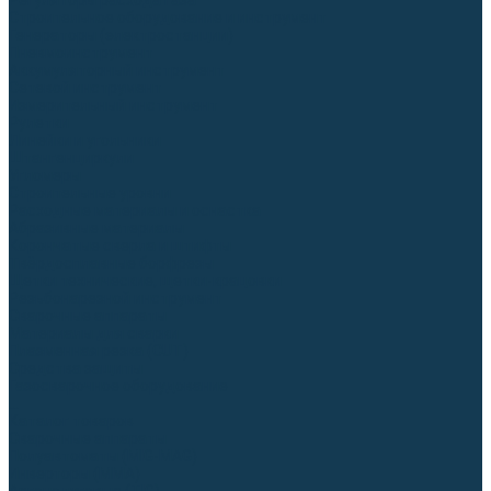
Регуляторы расхода газа
Строительное оборудование и инструмент
Генераторы (электростанции)
Пневмоинструмент
Аккумуляторный инструмент
Сетевой инструмент
Измерительный инструмент
Рулетки
Линейки и угольники
Штангенциркули
Угломеры
Строительные уровни
Расходные материалы и оснастка
Абразивные материалы
Корончатые сверла и штифты
Твёрдосплавные борфрезы
Щетки технические, щетки-крацовки
Резьбонарезной инструмент
Сварочные аппараты
Материалы для сварки
Плазменная резка (CUT)
Средства защиты
Газосварочное оборудование
...
Каталог товаров
Сварочные аппараты
Полуавтоматы (MIG-MAG)
Инверторы (MMA)