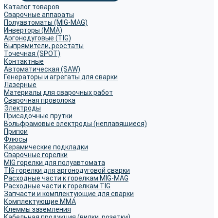
Каталог товаров
Сварочные аппараты
Полуавтоматы (MIG-MAG)
Инверторы (MMA)
Аргонодуговые (TIG)
Выпрямители, реостаты
Точечная (SPOT)
Контактные
Автоматическая (SAW)
Генераторы и агрегаты для сварки
Лазерные
Материалы для сварочных работ
Сварочная проволока
Электроды
Присадочные прутки
Вольфрамовые электроды (неплавящиеся)
Припои
Флюсы
Керамические подкладки
Сварочные горелки
MIG горелки для полуавтомата
TIG горелки для аргонодуговой сварки
Расходные части к горелкам MIG-MAG
Расходные части к горелкам TIG
Запчасти и комплектующие для сварки
Комплектующие ММА
Клеммы заземления
Кабельная продукция (вилки, розетки)