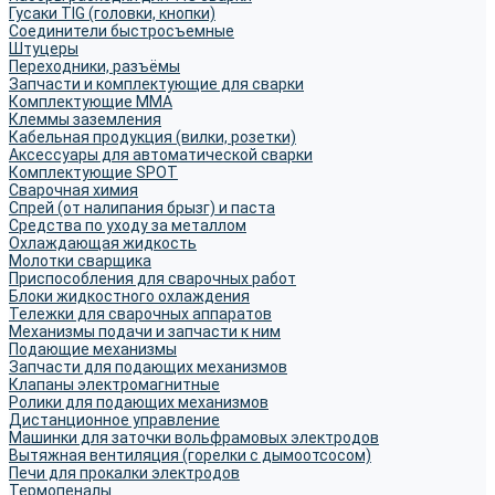
Гусаки TIG (головки, кнопки)
Соединители быстросъемные
Штуцеры
Переходники, разъёмы
Запчасти и комплектующие для сварки
Комплектующие ММА
Клеммы заземления
Кабельная продукция (вилки, розетки)
Аксессуары для автоматической сварки
Комплектующие SPOT
Сварочная химия
Спрей (от налипания брызг) и паста
Средства по уходу за металлом
Охлаждающая жидкость
Молотки сварщика
Приспособления для сварочных работ
Блоки жидкостного охлаждения
Тележки для сварочных аппаратов
Механизмы подачи и запчасти к ним
Подающие механизмы
Запчасти для подающих механизмов
Клапаны электромагнитные
Ролики для подающих механизмов
Дистанционное управление
Машинки для заточки вольфрамовых электродов
Вытяжная вентиляция (горелки с дымоотсосом)
Печи для прокалки электродов
Термопеналы