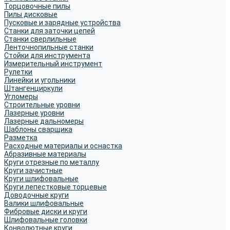
Торцовочные пилы
Пилы дисковые
Пусковые и зарядные устройства
Станки для заточки цепей
Станки сверлильные
Ленточнопильные станки
Стойки для инструмента
Измерительный инструмент
Рулетки
Линейки и угольники
Штангенциркули
Угломеры
Строительные уровни
Лазерные уровни
Лазерные дальномеры
Шаблоны сварщика
Разметка
Расходные материалы и оснастка
Абразивные материалы
Круги отрезные по металлу
Круги зачистные
Круги шлифовальные
Круги лепестковые торцевые
Доводочные круги
Валики шлифовальные
Фибровые диски и круги
Шлифовальные головки
Конволютные круги