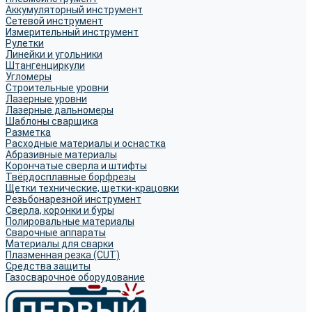
Аккумуляторный инструмент
Сетевой инструмент
Измерительный инструмент
Рулетки
Линейки и угольники
Штангенциркули
Угломеры
Строительные уровни
Лазерные уровни
Лазерные дальномеры
Шаблоны сварщика
Разметка
Расходные материалы и оснастка
Абразивные материалы
Корончатые сверла и штифты
Твёрдосплавные борфрезы
Щетки технические, щетки-крацовки
Резьбонарезной инструмент
Сверла, коронки и буры
Полировальные материалы
Сварочные аппараты
Материалы для сварки
Плазменная резка (CUT)
Средства защиты
Газосварочное оборудование