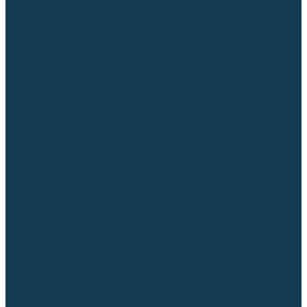
Гусаки TIG (головки, кнопки)
Соединители быстросъемные
Штуцеры
Переходники, разъёмы
Запчасти и комплектующие для сварки
Комплектующие ММА
Клеммы заземления
Кабельная продукция (вилки, розетки)
Аксессуары для автоматической сварки
Комплектующие SPOT
Сварочная химия
Спрей (от налипания брызг) и паста
Средства по уходу за металлом
Охлаждающая жидкость
Молотки сварщика
Приспособления для сварочных работ
Блоки жидкостного охлаждения
Тележки для сварочных аппаратов
Механизмы подачи и запчасти к ним
Подающие механизмы
Запчасти для подающих механизмов
Клапаны электромагнитные
Ролики для подающих механизмов
Дистанционное управление
Машинки для заточки вольфрамовых электродов
Вытяжная вентиляция (горелки с дымоотсосом)
Печи для прокалки электродов
Термопеналы