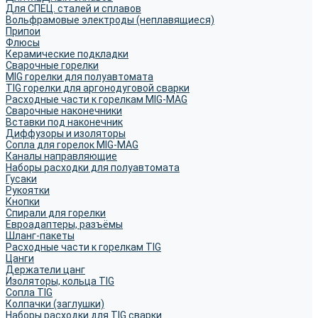
Для СПЕЦ. сталей и сплавов
Вольфрамовые электроды (неплавящиеся)
Припои
Флюсы
Керамические подкладки
Сварочные горелки
MIG горелки для полуавтомата
TIG горелки для аргонодуговой сварки
Расходные части к горелкам MIG-MAG
Сварочные наконечники
Вставки под наконечник
Диффузоры и изоляторы
Сопла для горелок MIG-MAG
Каналы направляющие
Наборы расходки для полуавтомата
Гусаки
Рукоятки
Кнопки
Спирали для горелки
Евроадаптеры, разъёмы
Шланг-пакеты
Расходные части к горелкам TIG
Цанги
Держатели цанг
Изоляторы, кольца TIG
Сопла TIG
Колпачки (заглушки)
Наборы расходки для TIG сварки