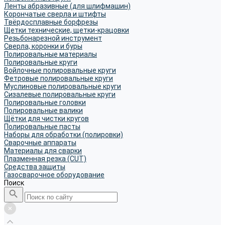
Ленты абразивные (для шлифмашин)
Корончатые сверла и штифты
Твёрдосплавные борфрезы
Щетки технические, щетки-крацовки
Резьбонарезной инструмент
Сверла, коронки и буры
Полировальные материалы
Полировальные круги
Войлочные полировальные круги
Фетровые полировальные круги
Муслиновые полировальные круги
Cизалевые полировальные круги
Полировальные головки
Полировальные валики
Щётки для чистки кругов
Полировальные пасты
Наборы для обработки (полировки)
Сварочные аппараты
Материалы для сварки
Плазменная резка (CUT)
Средства защиты
Газосварочное оборудование
Поиск