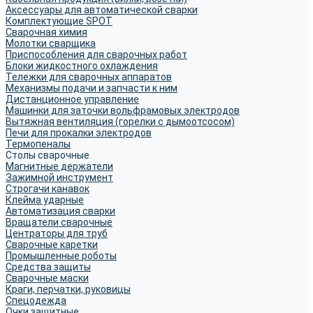
Аксессуары для автоматической сварки
Комплектующие SPOT
Сварочная химия
Молотки сварщика
Приспособления для сварочных работ
Блоки жидкостного охлаждения
Тележки для сварочных аппаратов
Механизмы подачи и запчасти к ним
Дистанционное управление
Машинки для заточки вольфрамовых электродов
Вытяжная вентиляция (горелки с дымоотсосом)
Печи для прокалки электродов
Термопеналы
Столы сварочные
Магнитные держатели
Зажимной инструмент
Строгачи канавок
Клейма ударные
Автоматизация сварки
Вращатели сварочные
Центраторы для труб
Сварочные каретки
Промышленные роботы
Средства защиты
Сварочные маски
Краги, перчатки, руковицы
Спецодежда
Очки защитные