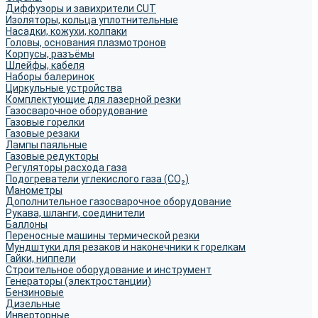
Диффузоры и завихрители CUT
Изоляторы, кольца уплотнительные
Насадки, кожухи, колпаки
Головы, основания плазмотронов
Корпусы, разъёмы
Шлейфы, кабеля
Наборы балеринок
Циркульные устройства
Комплектующие для лазерной резки
Газосварочное оборудование
Газовые горелки
Газовые резаки
Лампы паяльные
Газовые редукторы
Регуляторы расхода газа
Подогреватели углекислого газа (CO₂)
Манометры
Дополнительное газосварочное оборудование
Рукава, шланги, соединители
Баллоны
Переносные машины термической резки
Мундштуки для резаков и наконечники к горелкам
Гайки, ниппели
Строительное оборудование и инструмент
Генераторы (электростанции)
Бензиновые
Дизельные
Инверторные