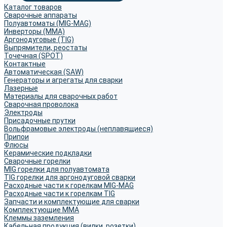
Каталог товаров
Сварочные аппараты
Полуавтоматы (MIG-MAG)
Инверторы (MMA)
Аргонодуговые (TIG)
Выпрямители, реостаты
Точечная (SPOT)
Контактные
Автоматическая (SAW)
Генераторы и агрегаты для сварки
Лазерные
Материалы для сварочных работ
Сварочная проволока
Электроды
Присадочные прутки
Вольфрамовые электроды (неплавящиеся)
Припои
Флюсы
Керамические подкладки
Сварочные горелки
MIG горелки для полуавтомата
TIG горелки для аргонодуговой сварки
Расходные части к горелкам MIG-MAG
Расходные части к горелкам TIG
Запчасти и комплектующие для сварки
Комплектующие ММА
Клеммы заземления
Кабельная продукция (вилки, розетки)