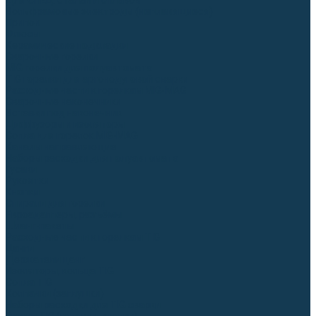
Для СПЕЦ. сталей и сплавов
Вольфрамовые электроды (неплавящиеся)
Припои
Флюсы
Керамические подкладки
Сварочные горелки
MIG горелки для полуавтомата
TIG горелки для аргонодуговой сварки
Расходные части к горелкам MIG-MAG
Сварочные наконечники
Вставки под наконечник
Диффузоры и изоляторы
Сопла для горелок MIG-MAG
Каналы направляющие
Наборы расходки для полуавтомата
Гусаки
Рукоятки
Кнопки
Спирали для горелки
Евроадаптеры, разъёмы
Шланг-пакеты
Расходные части к горелкам TIG
Цанги
Держатели цанг
Изоляторы, кольца TIG
Сопла TIG
Колпачки (заглушки)
Наборы расходки для TIG сварки