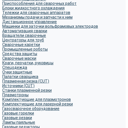
Приспособления для сварочных работ
Блоки жидкостного охлаждения
Тележки для сварочных аппаратов
Механизмы подачи и запчасти к ним
Дистанционное управление
Машинки для заточки вольфрамовых электродов
Автоматизация сварки
Вращатели сварочные
Центраторы для труб
Сварочные каретки
Промышленные роботы
Средства защиты
Сварочные маски
Краги, перчатки, руковицы
Спецодежда
Очки защитные
Палатки сварщика
Плазменная резка (CUT)
Источники (CUT)
Станки плазменной резки
Плазмотроны
Комплектующие для плазмотронов
Комплектующие для лазерной резки
Газосварочное оборудование
Газовые горелки
Газовые резаки
Лампы паяльные
Газовые редукторы