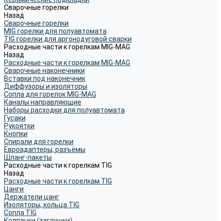
Сварочные горелки
Назад
Сварочные горелки
MIG горелки для полуавтомата
TIG горелки для аргонодуговой сварки
Расходные части к горелкам MIG-MAG
Назад
Расходные части к горелкам MIG-MAG
Сварочные наконечники
Вставки под наконечник
Диффузоры и изоляторы
Сопла для горелок MIG-MAG
Каналы направляющие
Наборы расходки для полуавтомата
Гусаки
Рукоятки
Кнопки
Спирали для горелки
Евроадаптеры, разъёмы
Шланг-пакеты
Расходные части к горелкам TIG
Назад
Расходные части к горелкам TIG
Цанги
Держатели цанг
Изоляторы, кольца TIG
Сопла TIG
Колпачки (заглушки)