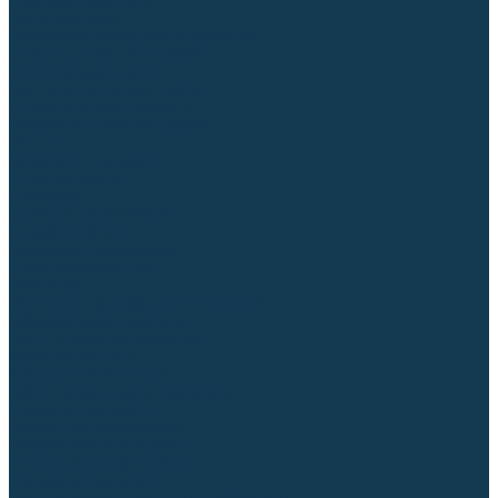
Торцовочные пилы
Пилы дисковые
Пусковые и зарядные устройства
Станки для заточки цепей
Станки сверлильные
Ленточнопильные станки
Стойки для инструмента
Измерительный инструмент
Рулетки
Линейки и угольники
Штангенциркули
Угломеры
Строительные уровни
Лазерные уровни
Лазерные дальномеры
Шаблоны сварщика
Разметка
Расходные материалы и оснастка
Абразивные материалы
Круги отрезные по металлу
Круги зачистные
Круги шлифовальные
Круги лепестковые торцевые
Доводочные круги
Валики шлифовальные
Фибровые диски и круги
Шлифовальные головки
Конволютные круги