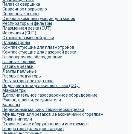
Палатки сварщика
Сварочное покрывало
Сварочные шторы
Стекла и комплектующие для масок
Респираторы и фильтры
Плазменная резка (CUT)
Источники (CUT)
Станки плазменной резки
Плазмотроны
Комплектующие для плазмотронов
Комплектующие для лазерной резки
Газосварочное оборудование
Газовые горелки
Газовые резаки
Лампы паяльные
Газовые редукторы
Регуляторы расхода газа
Подогреватели углекислого газа (CO₂)
Манометры
Дополнительное газосварочное оборудование
Рукава, шланги, соединители
Баллоны
Переносные машины термической резки
Мундштуки для резаков и наконечники к горелкам
Гайки, ниппели
Строительное оборудование и инструмент
Генераторы (электростанции)
Пневмоинструмент