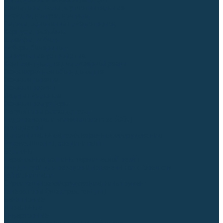
Диффузоры и завихрители CUT
Изоляторы, кольца уплотнительные
Насадки, кожухи, колпаки
Головы, основания плазмотронов
Корпусы, разъёмы
Шлейфы, кабеля
Наборы балеринок
Циркульные устройства
Комплектующие для лазерной резки
Газосварочное оборудование
Газовые горелки
Газовые резаки
Лампы паяльные
Газовые редукторы
Регуляторы расхода газа
Подогреватели углекислого газа (CO₂)
Манометры
Дополнительное газосварочное оборудование
Рукава, шланги, соединители
Баллоны
Переносные машины термической резки
Мундштуки для резаков и наконечники к горелкам
Гайки, ниппели
Строительное оборудование и инструмент
Генераторы (электростанции)
Бензиновые
Дизельные
Инверторные