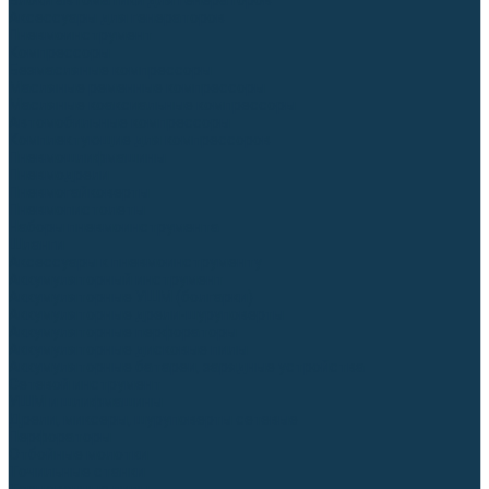
Блоки автоматики для генераторов
Аксессуары для генераторов
Пневмоинструмент
Компрессоры
Безмасляные компрессоры
Масляные ременные компрессоры
Масляные коаксиальные компрессоры
Автомобильные компрессоры
Комплектующие для компрессоров
Пневмошлифмашины
Пневмодрели
Пневмогайковерты
Пневмопистолеты
Наборы пневмоинструмента
Шланги
Аксессуары к пневмоинструменту
Аккумуляторный инструмент
Аккумуляторные УШМ (болгарки)
Аккумуляторные дрели-шуруповерты
Аккумуляторные перфораторы
Аккумуляторные дисковые пилы
Аккумуляторные батареи, зарядные устройства
Сетевой инструмент
УШМ и шлифмашины
Дрели, миксеры, шуруповерты сетевые
Перфораторы
Отбойные молотки
Точильные станки