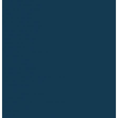
Столы сварочные
Магнитные держатели
Зажимной инструмент
Строгачи канавок
Клейма ударные
Автоматизация сварки
Вращатели сварочные
Центраторы для труб
Сварочные каретки
Промышленные роботы
Средства защиты
Сварочные маски
Краги, перчатки, руковицы
Спецодежда
Очки защитные
Палатки сварщика
Сварочное покрывало
Сварочные шторы
Стекла и комплектующие для масок
Респираторы и фильтры
Плазменная резка (CUT)
Источники (CUT)
Станки плазменной резки
Плазмотроны
Комплектующие для плазмотронов
Сопла CUT
Электроды CUT
Экраны