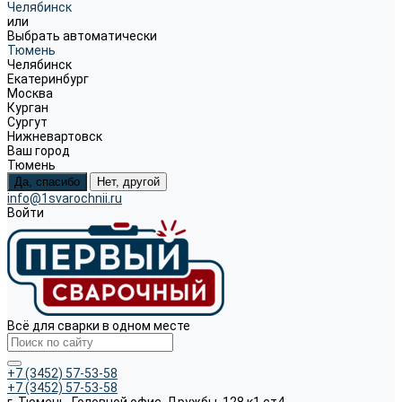
Челябинск
или
Выбрать автоматически
Тюмень
Челябинск
Екатеринбург
Москва
Курган
Сургут
Нижневартовск
Ваш город
Тюмень
Да, спасибо
Нет, другой
info@1svarochnii.ru
Войти
Всё для сварки в одном месте
+7 (3452) 57-53-58
+7 (3452) 57-53-58