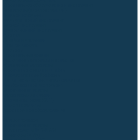
Регуляторы расхода газа
Строительное оборудование и инструмент
Генераторы (электростанции)
Пневмоинструмент
Аккумуляторный инструмент
Сетевой инструмент
Измерительный инструмент
Рулетки
Линейки и угольники
Штангенциркули
Угломеры
Строительные уровни
Расходные материалы и оснастка
Абразивные материалы
Корончатые сверла и штифты
Твёрдосплавные борфрезы
Щетки технические, щетки-крацовки
Резьбонарезной инструмент
Сварочные аппараты
Материалы для сварки
Плазменная резка (CUT)
Средства защиты
Газосварочное оборудование
...
Каталог товаров
Сварочные аппараты
Полуавтоматы (MIG-MAG)
Инверторы (MMA)