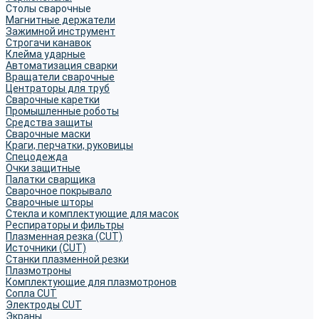
Столы сварочные
Магнитные держатели
Зажимной инструмент
Строгачи канавок
Клейма ударные
Автоматизация сварки
Вращатели сварочные
Центраторы для труб
Сварочные каретки
Промышленные роботы
Средства защиты
Сварочные маски
Краги, перчатки, руковицы
Спецодежда
Очки защитные
Палатки сварщика
Сварочное покрывало
Сварочные шторы
Стекла и комплектующие для масок
Респираторы и фильтры
Плазменная резка (CUT)
Источники (CUT)
Станки плазменной резки
Плазмотроны
Комплектующие для плазмотронов
Сопла CUT
Электроды CUT
Экраны