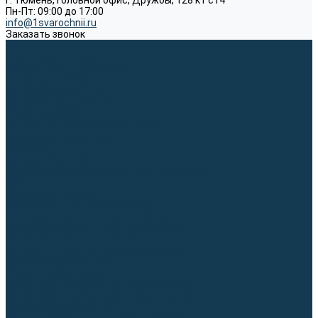
г. Тюмень, Головной офис, Дружбы, 128 к1 ст4
Пн-Пт: 09:00 до 17:00
info@1svarochnii.ru
Заказать звонок
Каталог товаров
Сварочные аппараты
Полуавтоматы (MIG-MAG)
Инверторы (MMA)
Аргонодуговые (TIG)
Выпрямители, реостаты
Точечная (SPOT)
Материалы для сварочных работ
Сварочная проволока
Электроды
Присадочные прутки
Вольфрамовые электроды (неплавящиеся)
Припои
Сварочные горелки
MIG горелки для полуавтомата
TIG горелки для аргонодуговой сварки
Расходные части к горелкам MIG-MAG
Расходные части к горелкам TIG
Запчасти и комплектующие для сварки
Комплектующие ММА
Клеммы заземления
Кабельная продукция (вилки, розетки)
Аксессуары для автоматической сварки
Комплектующие SPOT