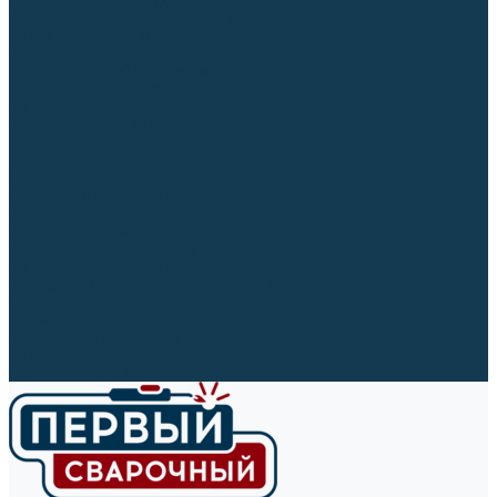
Ленты абразивные (для шлифмашин)
Корончатые сверла и штифты
Твёрдосплавные борфрезы
Щетки технические, щетки-крацовки
Резьбонарезной инструмент
Сверла, коронки и буры
Полировальные материалы
Полировальные круги
Войлочные полировальные круги
Фетровые полировальные круги
Муслиновые полировальные круги
Cизалевые полировальные круги
Полировальные головки
Полировальные валики
Щётки для чистки кругов
Полировальные пасты
Наборы для обработки (полировки)
Сварочные аппараты
Материалы для сварки
Плазменная резка (CUT)
Средства защиты
Газосварочное оборудование