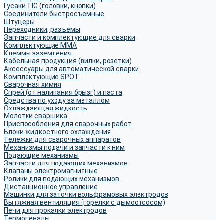
Гусаки TIG (головки, кнопки)
Соединители быстросъемные
Штуцеры
Переходники, разъёмы
Запчасти и комплектующие для сварки
Комплектующие ММА
Клеммы заземления
Кабельная продукция (вилки, розетки)
Аксессуары для автоматической сварки
Комплектующие SPOT
Сварочная химия
Спрей (от налипания брызг) и паста
Средства по уходу за металлом
Охлаждающая жидкость
Молотки сварщика
Приспособления для сварочных работ
Блоки жидкостного охлаждения
Тележки для сварочных аппаратов
Механизмы подачи и запчасти к ним
Подающие механизмы
Запчасти для подающих механизмов
Клапаны электромагнитные
Ролики для подающих механизмов
Дистанционное управление
Машинки для заточки вольфрамовых электродов
Вытяжная вентиляция (горелки с дымоотсосом)
Печи для прокалки электродов
Термопеналы