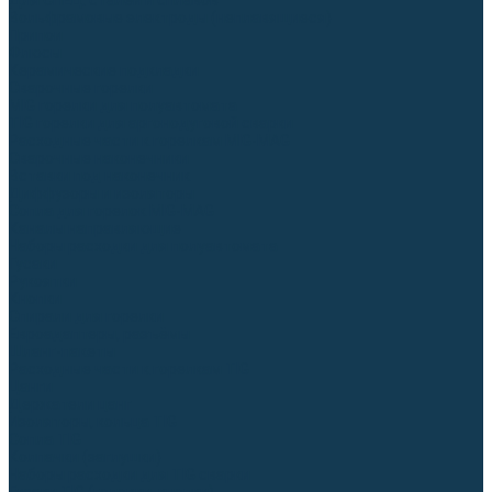
Для СПЕЦ. сталей и сплавов
Вольфрамовые электроды (неплавящиеся)
Припои
Флюсы
Керамические подкладки
Сварочные горелки
MIG горелки для полуавтомата
TIG горелки для аргонодуговой сварки
Расходные части к горелкам MIG-MAG
Сварочные наконечники
Вставки под наконечник
Диффузоры и изоляторы
Сопла для горелок MIG-MAG
Каналы направляющие
Наборы расходки для полуавтомата
Гусаки
Рукоятки
Кнопки
Спирали для горелки
Евроадаптеры, разъёмы
Шланг-пакеты
Расходные части к горелкам TIG
Цанги
Держатели цанг
Изоляторы, кольца TIG
Сопла TIG
Колпачки (заглушки)
Наборы расходки для TIG сварки