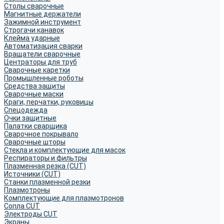
Столы сварочные
Магнитные держатели
Зажимной инструмент
Строгачи канавок
Клейма ударные
Автоматизация сварки
Вращатели сварочные
Центраторы для труб
Сварочные каретки
Промышленные роботы
Средства защиты
Сварочные маски
Краги, перчатки, руковицы
Спецодежда
Очки защитные
Палатки сварщика
Сварочное покрывало
Сварочные шторы
Стекла и комплектующие для масок
Респираторы и фильтры
Плазменная резка (CUT)
Источники (CUT)
Станки плазменной резки
Плазмотроны
Комплектующие для плазмотронов
Сопла CUT
Электроды CUT
Экраны