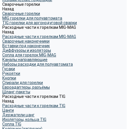
Сварочные горелки
Назад
Сварочные горелки
MIG горелки для полуавтомата
TIG горелки для аргонодуговой сварки
Расходные части к горелкам MIG-MAG
Назад
Расходные части к горелкам MIG-MAG
Сварочные наконечники
Вставки под наконечник
Диффузоры и изоляторы
Сопла для горелок MIG-MAG
Каналы направляющие
Наборы расходки для полуавтомата
Гусаки
Рукоятки
Кнопки
Спирали для горелки
Евроадаптеры, разъёмы
Шланг-пакеты
Расходные части к горелкам TIG
Назад
Расходные части к горелкам TIG
Цанги
Держатели цанг
Изоляторы, кольца TIG
Сопла TIG
Колпачки (заглушки)