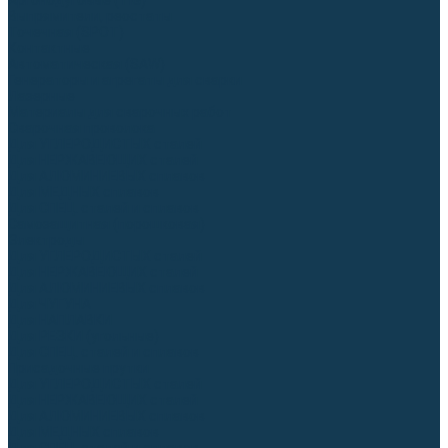
Аргонодуговые (TIG)
Выпрямители, реостаты
Точечная (SPOT)
Контактные
Автоматическая (SAW)
Генераторы и агрегаты для сварки
Лазерные
Материалы для сварочных работ
Сварочная проволока
Для УГЛЕРОДИСТЫХ сталей
Для НЕРЖАВЕЮЩИХ сталей
Для АЛЮМИНИЕВЫХ сплавов
Для МЕДНЫХ сплавов
Для СПЕЦ. сталей и сплавов
Самозащитная (порошковая)
Электроды
Для УГЛЕРОДИСТЫХ сталей
Для НЕРЖАВЕЮЩИХ сталей
Для АЛЮМИНИЕВЫХ сплавов
Для ЧУГУНА
Для НАПЛАВКИ
Для РЕЗКИ (угольные)
Для СПЕЦ. сталей и сплавов
Присадочные прутки
Для УГЛЕРОДИСТЫХ сталей
Для НЕРЖАВЕЮЩИХ сталей
Для АЛЮМИНИЕВЫХ сплавов
Для МЕДНЫХ сплавов