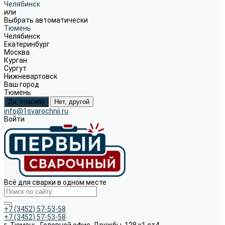
Челябинск
или
Выбрать автоматически
Тюмень
Челябинск
Екатеринбург
Москва
Курган
Сургут
Нижневартовск
Ваш город
Тюмень
Да, спасибо
Нет, другой
info@1svarochnii.ru
Войти
Всё для сварки в одном месте
+7 (3452) 57-53-58
+7 (3452) 57-53-58