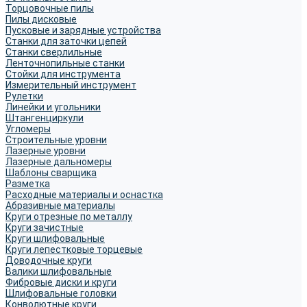
Торцовочные пилы
Пилы дисковые
Пусковые и зарядные устройства
Станки для заточки цепей
Станки сверлильные
Ленточнопильные станки
Стойки для инструмента
Измерительный инструмент
Рулетки
Линейки и угольники
Штангенциркули
Угломеры
Строительные уровни
Лазерные уровни
Лазерные дальномеры
Шаблоны сварщика
Разметка
Расходные материалы и оснастка
Абразивные материалы
Круги отрезные по металлу
Круги зачистные
Круги шлифовальные
Круги лепестковые торцевые
Доводочные круги
Валики шлифовальные
Фибровые диски и круги
Шлифовальные головки
Конволютные круги