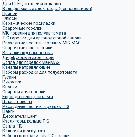
Для СПЕЦ. сталей и сплавов
Вольфрамовые электроды (неплавящиеся)
Припои
Флюсы
Керамические подкладки
Сварочные горелки
MIG горелки для полуавтомата
TIG горелки для аргонодуговой сварки
Расходные части к горелкам MIG-MAG
Сварочные наконечники
Вставки под наконечник
Диффузоры и изоляторы
Сопла для горелок MIG-MAG
Каналы направляющие
Наборы расходки для полуавтомата
Гусаки
Рукоятки
Кнопки
Спирали для горелки
Евроадаптеры, разъёмы
Шланг-пакеты
Расходные части к горелкам TIG
Цанги
Держатели цанг
Изоляторы, кольца TIG
Сопла TIG
Колпачки (заглушки)
Наборы расходки для TIG сварки