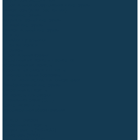
Регуляторы расхода газа
Строительное оборудование и инструмент
Генераторы (электростанции)
Пневмоинструмент
Аккумуляторный инструмент
Сетевой инструмент
Измерительный инструмент
Рулетки
Линейки и угольники
Штангенциркули
Угломеры
Строительные уровни
Расходные материалы и оснастка
Абразивные материалы
Корончатые сверла и штифты
Твёрдосплавные борфрезы
Щетки технические, щетки-крацовки
Резьбонарезной инструмент
Сварочные аппараты
Материалы для сварки
Плазменная резка (CUT)
Средства защиты
Газосварочное оборудование
...
Каталог товаров
Сварочные аппараты
Полуавтоматы (MIG-MAG)
Инверторы (MMA)