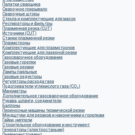
Палатки сварщика
Сварочное покрывало
Сварочные шторы
Стекла и комплектующие для масок
Респираторы и фильтры
Плазменная резка (CUT)
Источники (CUT)
Станки плазменной резки
Плазмотроны
Комплектующие для плазмотронов
Комплектующие для лазерной резки
Газосварочное оборудование
Газовые горелки
Газовые резаки
Лампы паяльные
Газовые редукторы
Регуляторы расхода газа
Подогреватели углекислого газа (CO₂)
Манометры
Дополнительное газосварочное оборудование
Рукава, шланги, соединители
Баллоны
Переносные машины термической резки
Мундштуки для резаков и наконечники к горелкам
Гайки, ниппели
Строительное оборудование и инструмент
Генераторы (электростанции)
Пневмоинструмент