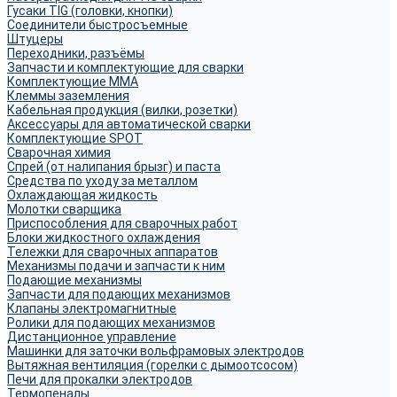
Гусаки TIG (головки, кнопки)
Соединители быстросъемные
Штуцеры
Переходники, разъёмы
Запчасти и комплектующие для сварки
Комплектующие ММА
Клеммы заземления
Кабельная продукция (вилки, розетки)
Аксессуары для автоматической сварки
Комплектующие SPOT
Сварочная химия
Спрей (от налипания брызг) и паста
Средства по уходу за металлом
Охлаждающая жидкость
Молотки сварщика
Приспособления для сварочных работ
Блоки жидкостного охлаждения
Тележки для сварочных аппаратов
Механизмы подачи и запчасти к ним
Подающие механизмы
Запчасти для подающих механизмов
Клапаны электромагнитные
Ролики для подающих механизмов
Дистанционное управление
Машинки для заточки вольфрамовых электродов
Вытяжная вентиляция (горелки с дымоотсосом)
Печи для прокалки электродов
Термопеналы