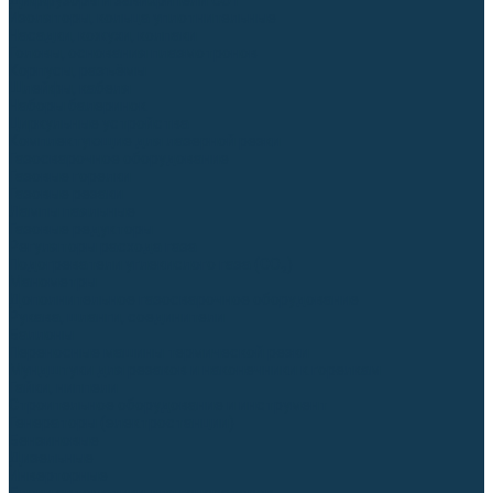
Диффузоры и завихрители CUT
Изоляторы, кольца уплотнительные
Насадки, кожухи, колпаки
Головы, основания плазмотронов
Корпусы, разъёмы
Шлейфы, кабеля
Наборы балеринок
Циркульные устройства
Комплектующие для лазерной резки
Газосварочное оборудование
Газовые горелки
Газовые резаки
Лампы паяльные
Газовые редукторы
Регуляторы расхода газа
Подогреватели углекислого газа (CO₂)
Манометры
Дополнительное газосварочное оборудование
Рукава, шланги, соединители
Баллоны
Переносные машины термической резки
Мундштуки для резаков и наконечники к горелкам
Гайки, ниппели
Строительное оборудование и инструмент
Генераторы (электростанции)
Бензиновые
Дизельные
Инверторные