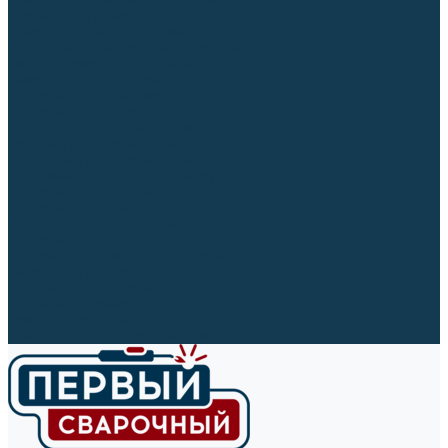
Ленты абразивные (для шлифмашин)
Корончатые сверла и штифты
Твёрдосплавные борфрезы
Щетки технические, щетки-крацовки
Резьбонарезной инструмент
Сверла, коронки и буры
Полировальные материалы
Полировальные круги
Войлочные полировальные круги
Фетровые полировальные круги
Муслиновые полировальные круги
Cизалевые полировальные круги
Полировальные головки
Полировальные валики
Щётки для чистки кругов
Полировальные пасты
Наборы для обработки (полировки)
Сварочные аппараты
Материалы для сварки
Плазменная резка (CUT)
Средства защиты
Газосварочное оборудование