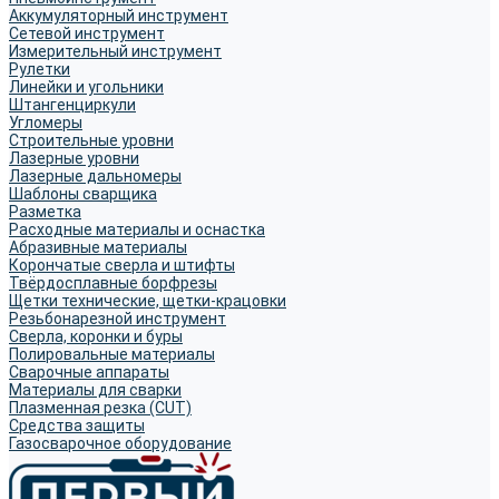
Аккумуляторный инструмент
Сетевой инструмент
Измерительный инструмент
Рулетки
Линейки и угольники
Штангенциркули
Угломеры
Строительные уровни
Лазерные уровни
Лазерные дальномеры
Шаблоны сварщика
Разметка
Расходные материалы и оснастка
Абразивные материалы
Корончатые сверла и штифты
Твёрдосплавные борфрезы
Щетки технические, щетки-крацовки
Резьбонарезной инструмент
Сверла, коронки и буры
Полировальные материалы
Сварочные аппараты
Материалы для сварки
Плазменная резка (CUT)
Средства защиты
Газосварочное оборудование