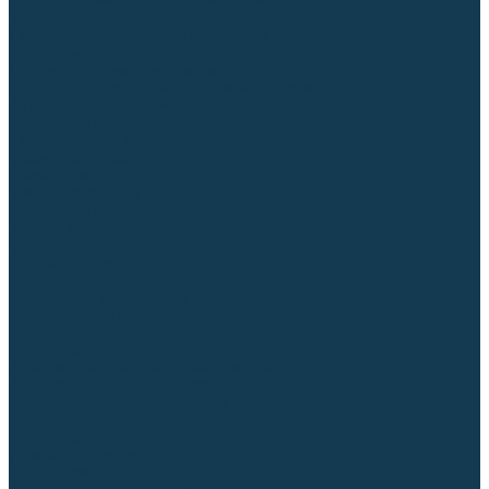
Приспособления для сварочных работ
Блоки жидкостного охлаждения
Тележки для сварочных аппаратов
Механизмы подачи и запчасти к ним
Дистанционное управление
Машинки для заточки вольфрамовых электродов
Автоматизация сварки
Вращатели сварочные
Центраторы для труб
Сварочные каретки
Промышленные роботы
Средства защиты
Сварочные маски
Краги, перчатки, руковицы
Спецодежда
Очки защитные
Палатки сварщика
Плазменная резка (CUT)
Источники (CUT)
Станки плазменной резки
Плазмотроны
Комплектующие для плазмотронов
Комплектующие для лазерной резки
Газосварочное оборудование
Газовые горелки
Газовые резаки
Лампы паяльные
Газовые редукторы