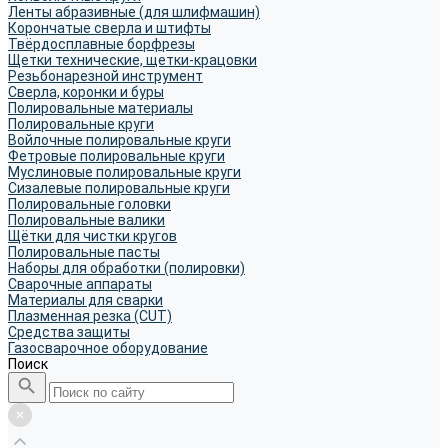
Ленты абразивные (для шлифмашин)
Корончатые сверла и штифты
Твёрдосплавные борфрезы
Щетки технические, щетки-крацовки
Резьбонарезной инструмент
Сверла, коронки и буры
Полировальные материалы
Полировальные круги
Войлочные полировальные круги
Фетровые полировальные круги
Муслиновые полировальные круги
Cизалевые полировальные круги
Полировальные головки
Полировальные валики
Щётки для чистки кругов
Полировальные пасты
Наборы для обработки (полировки)
Сварочные аппараты
Материалы для сварки
Плазменная резка (CUT)
Средства защиты
Газосварочное оборудование
Поиск