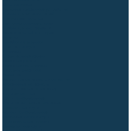
Торцовочные пилы
Пилы дисковые
Пусковые и зарядные устройства
Станки для заточки цепей
Станки сверлильные
Ленточнопильные станки
Стойки для инструмента
Измерительный инструмент
Рулетки
Линейки и угольники
Штангенциркули
Угломеры
Строительные уровни
Лазерные уровни
Лазерные дальномеры
Шаблоны сварщика
Разметка
Расходные материалы и оснастка
Абразивные материалы
Круги отрезные по металлу
Круги зачистные
Круги шлифовальные
Круги лепестковые торцевые
Доводочные круги
Валики шлифовальные
Фибровые диски и круги
Шлифовальные головки
Конволютные круги