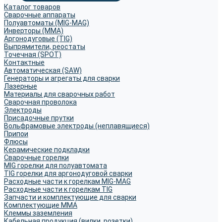
Каталог товаров
Сварочные аппараты
Полуавтоматы (MIG-MAG)
Инверторы (MMA)
Аргонодуговые (TIG)
Выпрямители, реостаты
Точечная (SPOT)
Контактные
Автоматическая (SAW)
Генераторы и агрегаты для сварки
Лазерные
Материалы для сварочных работ
Сварочная проволока
Электроды
Присадочные прутки
Вольфрамовые электроды (неплавящиеся)
Припои
Флюсы
Керамические подкладки
Сварочные горелки
MIG горелки для полуавтомата
TIG горелки для аргонодуговой сварки
Расходные части к горелкам MIG-MAG
Расходные части к горелкам TIG
Запчасти и комплектующие для сварки
Комплектующие ММА
Клеммы заземления
Кабельная продукция (вилки, розетки)