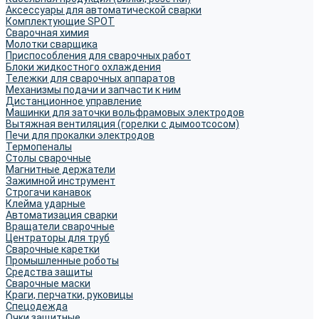
Аксессуары для автоматической сварки
Комплектующие SPOT
Сварочная химия
Молотки сварщика
Приспособления для сварочных работ
Блоки жидкостного охлаждения
Тележки для сварочных аппаратов
Механизмы подачи и запчасти к ним
Дистанционное управление
Машинки для заточки вольфрамовых электродов
Вытяжная вентиляция (горелки с дымоотсосом)
Печи для прокалки электродов
Термопеналы
Столы сварочные
Магнитные держатели
Зажимной инструмент
Строгачи канавок
Клейма ударные
Автоматизация сварки
Вращатели сварочные
Центраторы для труб
Сварочные каретки
Промышленные роботы
Средства защиты
Сварочные маски
Краги, перчатки, руковицы
Спецодежда
Очки защитные