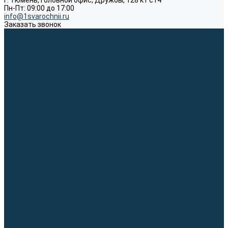
г. Тюмень, Головной офис, Дружбы, 128 к1 ст4
Пн-Пт: 09:00 до 17:00
info@1svarochnii.ru
Заказать звонок
Каталог товаров
Сварочные аппараты
Полуавтоматы (MIG-MAG)
Инверторы (MMA)
Аргонодуговые (TIG)
Выпрямители, реостаты
Точечная (SPOT)
Материалы для сварочных работ
Сварочная проволока
Электроды
Присадочные прутки
Вольфрамовые электроды (неплавящиеся)
Припои
Сварочные горелки
MIG горелки для полуавтомата
TIG горелки для аргонодуговой сварки
Расходные части к горелкам MIG-MAG
Расходные части к горелкам TIG
Запчасти и комплектующие для сварки
Комплектующие ММА
Клеммы заземления
Кабельная продукция (вилки, розетки)
Аксессуары для автоматической сварки
Комплектующие SPOT