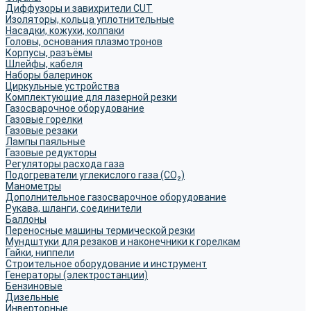
Диффузоры и завихрители CUT
Изоляторы, кольца уплотнительные
Насадки, кожухи, колпаки
Головы, основания плазмотронов
Корпусы, разъёмы
Шлейфы, кабеля
Наборы балеринок
Циркульные устройства
Комплектующие для лазерной резки
Газосварочное оборудование
Газовые горелки
Газовые резаки
Лампы паяльные
Газовые редукторы
Регуляторы расхода газа
Подогреватели углекислого газа (CO₂)
Манометры
Дополнительное газосварочное оборудование
Рукава, шланги, соединители
Баллоны
Переносные машины термической резки
Мундштуки для резаков и наконечники к горелкам
Гайки, ниппели
Строительное оборудование и инструмент
Генераторы (электростанции)
Бензиновые
Дизельные
Инверторные