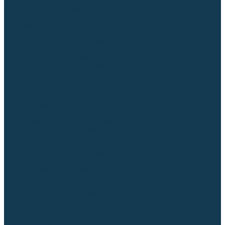
Блоки автоматики для генераторов
Аксессуары для генераторов
Пневмоинструмент
Компрессоры
Безмасляные компрессоры
Масляные ременные компрессоры
Масляные коаксиальные компрессоры
Автомобильные компрессоры
Комплектующие для компрессоров
Пневмошлифмашины
Пневмодрели
Пневмогайковерты
Пневмопистолеты
Наборы пневмоинструмента
Шланги
Аксессуары к пневмоинструменту
Аккумуляторный инструмент
Аккумуляторные УШМ (болгарки)
Аккумуляторные дрели-шуруповерты
Аккумуляторные перфораторы
Аккумуляторные дисковые пилы
Аккумуляторные батареи, зарядные устройства
Сетевой инструмент
УШМ и шлифмашины
Дрели, миксеры, шуруповерты сетевые
Перфораторы
Отбойные молотки
Точильные станки