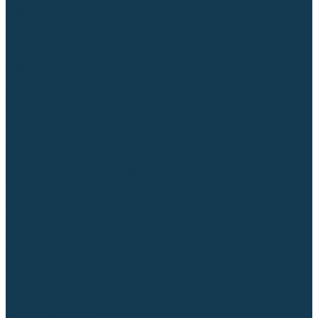
Гусаки TIG (головки, кнопки)
Соединители быстросъемные
Штуцеры
Переходники, разъёмы
Запчасти и комплектующие для сварки
Комплектующие ММА
Клеммы заземления
Кабельная продукция (вилки, розетки)
Аксессуары для автоматической сварки
Комплектующие SPOT
Сварочная химия
Спрей (от налипания брызг) и паста
Средства по уходу за металлом
Охлаждающая жидкость
Молотки сварщика
Приспособления для сварочных работ
Блоки жидкостного охлаждения
Тележки для сварочных аппаратов
Механизмы подачи и запчасти к ним
Подающие механизмы
Запчасти для подающих механизмов
Клапаны электромагнитные
Ролики для подающих механизмов
Дистанционное управление
Машинки для заточки вольфрамовых электродов
Вытяжная вентиляция (горелки с дымоотсосом)
Печи для прокалки электродов
Термопеналы