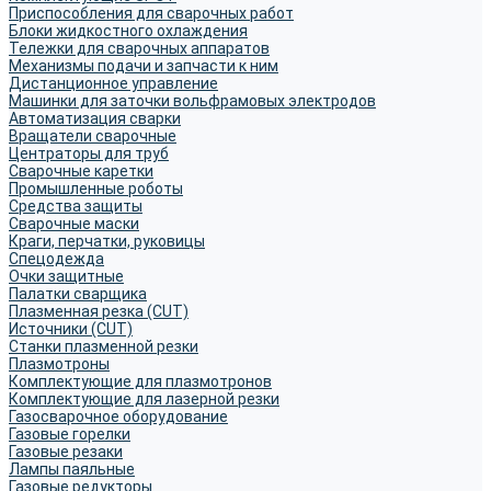
Приспособления для сварочных работ
Блоки жидкостного охлаждения
Тележки для сварочных аппаратов
Механизмы подачи и запчасти к ним
Дистанционное управление
Машинки для заточки вольфрамовых электродов
Автоматизация сварки
Вращатели сварочные
Центраторы для труб
Сварочные каретки
Промышленные роботы
Средства защиты
Сварочные маски
Краги, перчатки, руковицы
Спецодежда
Очки защитные
Палатки сварщика
Плазменная резка (CUT)
Источники (CUT)
Станки плазменной резки
Плазмотроны
Комплектующие для плазмотронов
Комплектующие для лазерной резки
Газосварочное оборудование
Газовые горелки
Газовые резаки
Лампы паяльные
Газовые редукторы