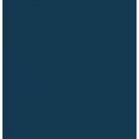
Столы сварочные
Магнитные держатели
Зажимной инструмент
Строгачи канавок
Клейма ударные
Автоматизация сварки
Вращатели сварочные
Центраторы для труб
Сварочные каретки
Промышленные роботы
Средства защиты
Сварочные маски
Краги, перчатки, руковицы
Спецодежда
Очки защитные
Палатки сварщика
Сварочное покрывало
Сварочные шторы
Стекла и комплектующие для масок
Респираторы и фильтры
Плазменная резка (CUT)
Источники (CUT)
Станки плазменной резки
Плазмотроны
Комплектующие для плазмотронов
Сопла CUT
Электроды CUT
Экраны