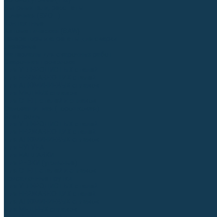
Аргонодуговые (TIG)
Выпрямители, реостаты
Точечная (SPOT)
Контактные
Автоматическая (SAW)
Генераторы и агрегаты для сварки
Лазерные
Материалы для сварочных работ
Сварочная проволока
Для УГЛЕРОДИСТЫХ сталей
Для НЕРЖАВЕЮЩИХ сталей
Для АЛЮМИНИЕВЫХ сплавов
Для МЕДНЫХ сплавов
Для СПЕЦ. сталей и сплавов
Самозащитная (порошковая)
Электроды
Для УГЛЕРОДИСТЫХ сталей
Для НЕРЖАВЕЮЩИХ сталей
Для АЛЮМИНИЕВЫХ сплавов
Для ЧУГУНА
Для НАПЛАВКИ
Для РЕЗКИ (угольные)
Для СПЕЦ. сталей и сплавов
Присадочные прутки
Для УГЛЕРОДИСТЫХ сталей
Для НЕРЖАВЕЮЩИХ сталей
Для АЛЮМИНИЕВЫХ сплавов
Для МЕДНЫХ сплавов