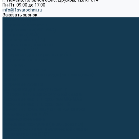
г. Тюмень, Головной офис, Дружбы, 128 к1 ст4
Пн-Пт: 09:00 до 17:00
info@1svarochnii.ru
Заказать звонок
Каталог товаров
Сварочные аппараты
Полуавтоматы (MIG-MAG)
Инверторы (MMA)
Аргонодуговые (TIG)
Выпрямители, реостаты
Точечная (SPOT)
Материалы для сварочных работ
Сварочная проволока
Электроды
Присадочные прутки
Вольфрамовые электроды (неплавящиеся)
Припои
Сварочные горелки
MIG горелки для полуавтомата
TIG горелки для аргонодуговой сварки
Расходные части к горелкам MIG-MAG
Расходные части к горелкам TIG
Запчасти и комплектующие для сварки
Комплектующие ММА
Клеммы заземления
Кабельная продукция (вилки, розетки)
Аксессуары для автоматической сварки
Комплектующие SPOT