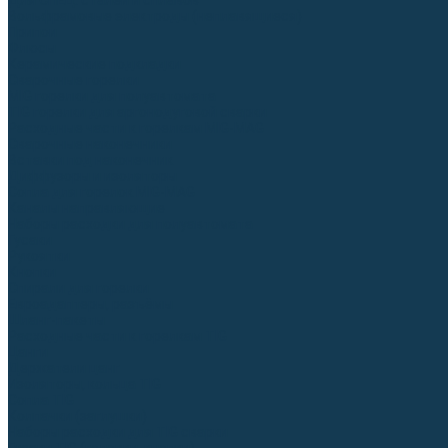
Для СПЕЦ. сталей и сплавов
Вольфрамовые электроды (неплавящиеся)
Припои
Флюсы
Керамические подкладки
Сварочные горелки
MIG горелки для полуавтомата
TIG горелки для аргонодуговой сварки
Расходные части к горелкам MIG-MAG
Сварочные наконечники
Вставки под наконечник
Диффузоры и изоляторы
Сопла для горелок MIG-MAG
Каналы направляющие
Наборы расходки для полуавтомата
Гусаки
Рукоятки
Кнопки
Спирали для горелки
Евроадаптеры, разъёмы
Шланг-пакеты
Расходные части к горелкам TIG
Цанги
Держатели цанг
Изоляторы, кольца TIG
Сопла TIG
Колпачки (заглушки)
Наборы расходки для TIG сварки