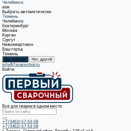
Челябинск
или
Выбрать автоматически
Тюмень
Челябинск
Екатеринбург
Москва
Курган
Сургут
Нижневартовск
Ваш город
Тюмень
Да, спасибо
Нет, другой
info@1svarochnii.ru
Войти
Всё для сварки в одном месте
+7 (3452) 57-53-58
+7 (3452) 57-53-58