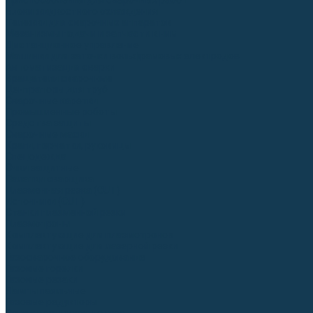
Приспособления для сварочных работ
Блоки жидкостного охлаждения
Тележки для сварочных аппаратов
Механизмы подачи и запчасти к ним
Дистанционное управление
Машинки для заточки вольфрамовых электродов
Автоматизация сварки
Вращатели сварочные
Центраторы для труб
Сварочные каретки
Промышленные роботы
Средства защиты
Сварочные маски
Краги, перчатки, руковицы
Спецодежда
Очки защитные
Палатки сварщика
Плазменная резка (CUT)
Источники (CUT)
Станки плазменной резки
Плазмотроны
Комплектующие для плазмотронов
Комплектующие для лазерной резки
Газосварочное оборудование
Газовые горелки
Газовые резаки
Лампы паяльные
Газовые редукторы