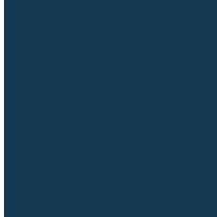
Регуляторы расхода газа
Строительное оборудование и инструмент
Генераторы (электростанции)
Пневмоинструмент
Аккумуляторный инструмент
Сетевой инструмент
Измерительный инструмент
Рулетки
Линейки и угольники
Штангенциркули
Угломеры
Строительные уровни
Расходные материалы и оснастка
Абразивные материалы
Корончатые сверла и штифты
Твёрдосплавные борфрезы
Щетки технические, щетки-крацовки
Резьбонарезной инструмент
Сварочные аппараты
Материалы для сварки
Плазменная резка (CUT)
Средства защиты
Газосварочное оборудование
...
Каталог товаров
Сварочные аппараты
Полуавтоматы (MIG-MAG)
Инверторы (MMA)