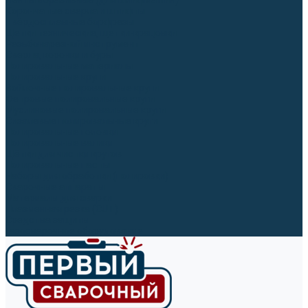
Ленты абразивные (для шлифмашин)
Корончатые сверла и штифты
Твёрдосплавные борфрезы
Щетки технические, щетки-крацовки
Резьбонарезной инструмент
Сверла, коронки и буры
Полировальные материалы
Полировальные круги
Войлочные полировальные круги
Фетровые полировальные круги
Муслиновые полировальные круги
Cизалевые полировальные круги
Полировальные головки
Полировальные валики
Щётки для чистки кругов
Полировальные пасты
Наборы для обработки (полировки)
Сварочные аппараты
Материалы для сварки
Плазменная резка (CUT)
Средства защиты
Газосварочное оборудование