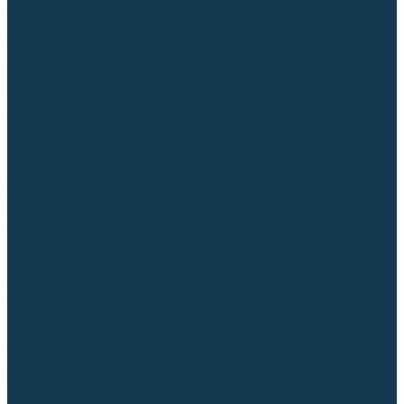
Блоки автоматики для генераторов
Аксессуары для генераторов
Пневмоинструмент
Компрессоры
Безмасляные компрессоры
Масляные ременные компрессоры
Масляные коаксиальные компрессоры
Автомобильные компрессоры
Комплектующие для компрессоров
Пневмошлифмашины
Пневмодрели
Пневмогайковерты
Пневмопистолеты
Наборы пневмоинструмента
Шланги
Аксессуары к пневмоинструменту
Аккумуляторный инструмент
Аккумуляторные УШМ (болгарки)
Аккумуляторные дрели-шуруповерты
Аккумуляторные перфораторы
Аккумуляторные дисковые пилы
Аккумуляторные батареи, зарядные устройства
Сетевой инструмент
УШМ и шлифмашины
Дрели, миксеры, шуруповерты сетевые
Перфораторы
Отбойные молотки
Точильные станки