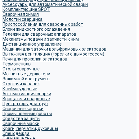
Аксессуары для автоматической сварки
Комплектующие SPOT
Сварочная химия
Молотки сварщика
Приспособления для сварочных работ
Блоки жидкостного охлаждения
Тележки для сварочных аппаратов
Механизмы подачи и запчасти к ним
Дистанционное управление
Машинки для заточки вольфрамовых электродов
Вытяжная вентиляция (горелки с дымоотсосом)
Печи для прокалки электродов
Термопеналы
Столы сварочные
Магнитные держатели
Зажимной инструмент
Строгачи канавок
Клейма ударные
Автоматизация сварки
Вращатели сварочные
Центраторы для труб
Сварочные каретки
Промышленные роботы
Средства защиты
Сварочные маски
Краги, перчатки, руковицы
Спецодежда
Очки защитные