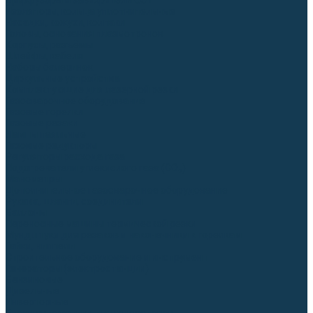
Диффузоры и завихрители CUT
Изоляторы, кольца уплотнительные
Насадки, кожухи, колпаки
Головы, основания плазмотронов
Корпусы, разъёмы
Шлейфы, кабеля
Наборы балеринок
Циркульные устройства
Комплектующие для лазерной резки
Газосварочное оборудование
Газовые горелки
Газовые резаки
Лампы паяльные
Газовые редукторы
Регуляторы расхода газа
Подогреватели углекислого газа (CO₂)
Манометры
Дополнительное газосварочное оборудование
Рукава, шланги, соединители
Баллоны
Переносные машины термической резки
Мундштуки для резаков и наконечники к горелкам
Гайки, ниппели
Строительное оборудование и инструмент
Генераторы (электростанции)
Бензиновые
Дизельные
Инверторные