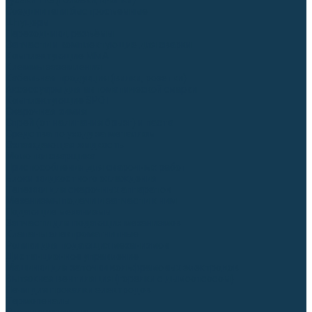
Гусаки TIG (головки, кнопки)
Соединители быстросъемные
Штуцеры
Переходники, разъёмы
Запчасти и комплектующие для сварки
Комплектующие ММА
Клеммы заземления
Кабельная продукция (вилки, розетки)
Аксессуары для автоматической сварки
Комплектующие SPOT
Сварочная химия
Спрей (от налипания брызг) и паста
Средства по уходу за металлом
Охлаждающая жидкость
Молотки сварщика
Приспособления для сварочных работ
Блоки жидкостного охлаждения
Тележки для сварочных аппаратов
Механизмы подачи и запчасти к ним
Подающие механизмы
Запчасти для подающих механизмов
Клапаны электромагнитные
Ролики для подающих механизмов
Дистанционное управление
Машинки для заточки вольфрамовых электродов
Вытяжная вентиляция (горелки с дымоотсосом)
Печи для прокалки электродов
Термопеналы