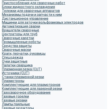
Приспособления для сварочных работ
Блоки жидкостного охлаждения
Тележки для сварочных аппаратов
Механизмы подачи и запчасти к ним
Дистанционное управление
Машинки для заточки вольфрамовых электродов
Автоматизация сварки
Вращатели сварочные
Центраторы для труб
Сварочные каретки
Промышленные роботы
Средства защиты
Сварочные маски
Краги, перчатки, руковицы
Спецодежда
Очки защитные
Палатки сварщика
Плазменная резка (CUT)
Источники (CUT)
Станки плазменной резки
Плазмотроны
Комплектующие для плазмотронов
Комплектующие для лазерной резки
Газосварочное оборудование
Газовые горелки
Газовые резаки
Лампы паяльные
Газовые редукторы