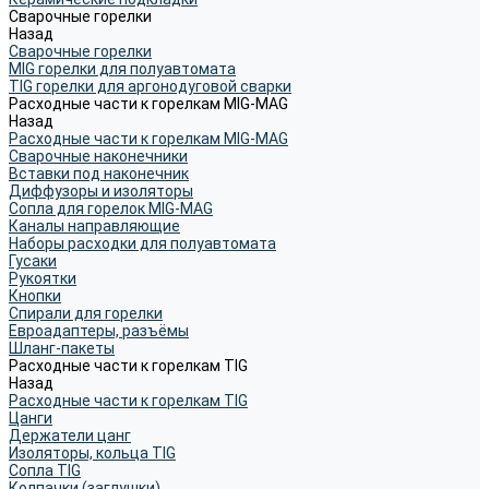
Сварочные горелки
Назад
Сварочные горелки
MIG горелки для полуавтомата
TIG горелки для аргонодуговой сварки
Расходные части к горелкам MIG-MAG
Назад
Расходные части к горелкам MIG-MAG
Сварочные наконечники
Вставки под наконечник
Диффузоры и изоляторы
Сопла для горелок MIG-MAG
Каналы направляющие
Наборы расходки для полуавтомата
Гусаки
Рукоятки
Кнопки
Спирали для горелки
Евроадаптеры, разъёмы
Шланг-пакеты
Расходные части к горелкам TIG
Назад
Расходные части к горелкам TIG
Цанги
Держатели цанг
Изоляторы, кольца TIG
Сопла TIG
Колпачки (заглушки)