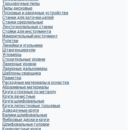
Торцовочные пилы
Пилы дисковые
Пусковые и зарядные устройства
Станки для заточки цепей
Станки сверлильные
Ленточнопильные станки
Стойки для инструмента
Измерительный инструмент
Рулетки
Линейки и угольники
Штангенциркули
Угломеры
Строительные уровни
Лазерные уровни
Лазерные дальномеры
Шаблоны сварщика
Разметка
Расходные материалы и оснастка
Абразивные материалы
Круги отрезные по металлу
Круги зачистные
Круги шлифовальные
Круги лепестковые торцевые
Доводочные круги
Валики шлифовальные
Фибровые диски и круги
Шлифовальные головки
Конволютные круги