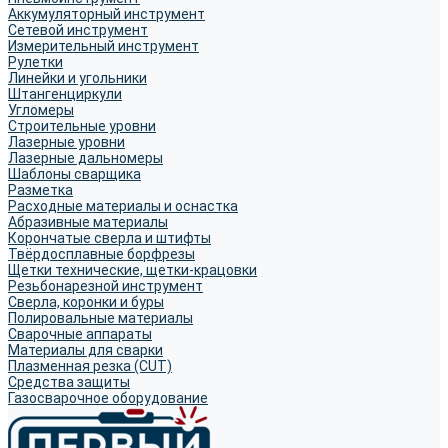
Аккумуляторный инструмент
Сетевой инструмент
Измерительный инструмент
Рулетки
Линейки и угольники
Штангенциркули
Угломеры
Строительные уровни
Лазерные уровни
Лазерные дальномеры
Шаблоны сварщика
Разметка
Расходные материалы и оснастка
Абразивные материалы
Корончатые сверла и штифты
Твёрдосплавные борфрезы
Щетки технические, щетки-крацовки
Резьбонарезной инструмент
Сверла, коронки и буры
Полировальные материалы
Сварочные аппараты
Материалы для сварки
Плазменная резка (CUT)
Средства защиты
Газосварочное оборудование