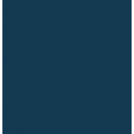
Приспособления для сварочных работ
Блоки жидкостного охлаждения
Тележки для сварочных аппаратов
Механизмы подачи и запчасти к ним
Дистанционное управление
Машинки для заточки вольфрамовых электродов
Автоматизация сварки
Вращатели сварочные
Центраторы для труб
Сварочные каретки
Промышленные роботы
Средства защиты
Сварочные маски
Краги, перчатки, руковицы
Спецодежда
Очки защитные
Палатки сварщика
Плазменная резка (CUT)
Источники (CUT)
Станки плазменной резки
Плазмотроны
Комплектующие для плазмотронов
Комплектующие для лазерной резки
Газосварочное оборудование
Газовые горелки
Газовые резаки
Лампы паяльные
Газовые редукторы