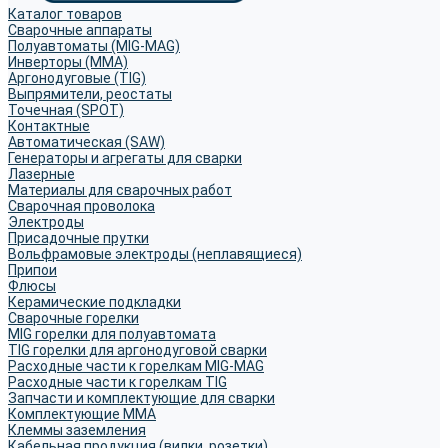
Каталог товаров
Сварочные аппараты
Полуавтоматы (MIG-MAG)
Инверторы (MMA)
Аргонодуговые (TIG)
Выпрямители, реостаты
Точечная (SPOT)
Контактные
Автоматическая (SAW)
Генераторы и агрегаты для сварки
Лазерные
Материалы для сварочных работ
Сварочная проволока
Электроды
Присадочные прутки
Вольфрамовые электроды (неплавящиеся)
Припои
Флюсы
Керамические подкладки
Сварочные горелки
MIG горелки для полуавтомата
TIG горелки для аргонодуговой сварки
Расходные части к горелкам MIG-MAG
Расходные части к горелкам TIG
Запчасти и комплектующие для сварки
Комплектующие ММА
Клеммы заземления
Кабельная продукция (вилки, розетки)