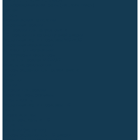
Для СПЕЦ. сталей и сплавов
Вольфрамовые электроды (неплавящиеся)
Припои
Флюсы
Керамические подкладки
Сварочные горелки
MIG горелки для полуавтомата
TIG горелки для аргонодуговой сварки
Расходные части к горелкам MIG-MAG
Сварочные наконечники
Вставки под наконечник
Диффузоры и изоляторы
Сопла для горелок MIG-MAG
Каналы направляющие
Наборы расходки для полуавтомата
Гусаки
Рукоятки
Кнопки
Спирали для горелки
Евроадаптеры, разъёмы
Шланг-пакеты
Расходные части к горелкам TIG
Цанги
Держатели цанг
Изоляторы, кольца TIG
Сопла TIG
Колпачки (заглушки)
Наборы расходки для TIG сварки