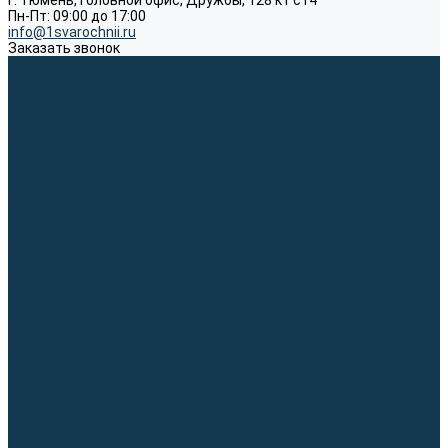
г. Тюмень, Головной офис, Дружбы, 128 к1 ст4
Пн-Пт: 09:00 до 17:00
info@1svarochnii.ru
Заказать звонок
Каталог товаров
Сварочные аппараты
Полуавтоматы (MIG-MAG)
Инверторы (MMA)
Аргонодуговые (TIG)
Выпрямители, реостаты
Точечная (SPOT)
Материалы для сварочных работ
Сварочная проволока
Электроды
Присадочные прутки
Вольфрамовые электроды (неплавящиеся)
Припои
Сварочные горелки
MIG горелки для полуавтомата
TIG горелки для аргонодуговой сварки
Расходные части к горелкам MIG-MAG
Расходные части к горелкам TIG
Запчасти и комплектующие для сварки
Комплектующие ММА
Клеммы заземления
Кабельная продукция (вилки, розетки)
Аксессуары для автоматической сварки
Комплектующие SPOT