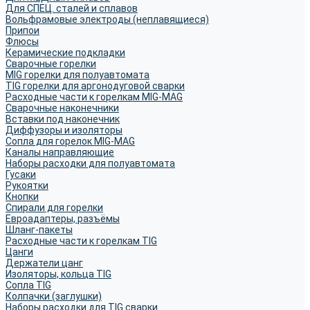
Для СПЕЦ. сталей и сплавов
Вольфрамовые электроды (неплавящиеся)
Припои
Флюсы
Керамические подкладки
Сварочные горелки
MIG горелки для полуавтомата
TIG горелки для аргонодуговой сварки
Расходные части к горелкам MIG-MAG
Сварочные наконечники
Вставки под наконечник
Диффузоры и изоляторы
Сопла для горелок MIG-MAG
Каналы направляющие
Наборы расходки для полуавтомата
Гусаки
Рукоятки
Кнопки
Спирали для горелки
Евроадаптеры, разъёмы
Шланг-пакеты
Расходные части к горелкам TIG
Цанги
Держатели цанг
Изоляторы, кольца TIG
Сопла TIG
Колпачки (заглушки)
Наборы расходки для TIG сварки