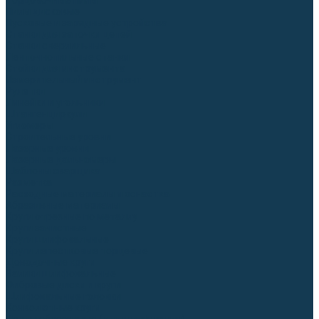
Торцовочные пилы
Пилы дисковые
Пусковые и зарядные устройства
Станки для заточки цепей
Станки сверлильные
Ленточнопильные станки
Стойки для инструмента
Измерительный инструмент
Рулетки
Линейки и угольники
Штангенциркули
Угломеры
Строительные уровни
Лазерные уровни
Лазерные дальномеры
Шаблоны сварщика
Разметка
Расходные материалы и оснастка
Абразивные материалы
Круги отрезные по металлу
Круги зачистные
Круги шлифовальные
Круги лепестковые торцевые
Доводочные круги
Валики шлифовальные
Фибровые диски и круги
Шлифовальные головки
Конволютные круги