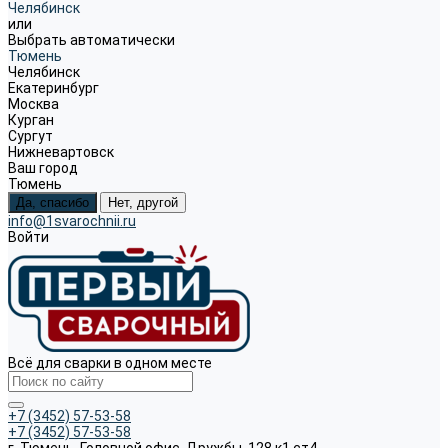
Челябинск
или
Выбрать автоматически
Тюмень
Челябинск
Екатеринбург
Москва
Курган
Сургут
Нижневартовск
Ваш город
Тюмень
Да, спасибо
Нет, другой
info@1svarochnii.ru
Войти
Всё для сварки в одном месте
+7 (3452) 57-53-58
+7 (3452) 57-53-58