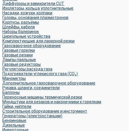
Диффузоры и завихрители CUT
Изоляторы, кольца уплотнительные
Насадки, кожухи, колпаки
Головы, основания плазмотронов
Корпусы, разъёмы
Шлейфы, кабеля
Наборы балеринок
Циркульные устройства
Комплектующие для лазерной резки
Газосварочное оборудование
Газовые горелки
Газовые резаки
Лампы паяльные
Газовые редукторы
Регуляторы расхода газа
Подогреватели углекислого газа (CO₂)
Манометры
Дополнительное газосварочное оборудование
Рукава, шланги, соединители
Баллоны
Переносные машины термической резки
Мундштуки для резаков и наконечники к горелкам
Гайки, ниппели
Строительное оборудование и инструмент
Генераторы (электростанции)
Бензиновые
Дизельные
Инверторные