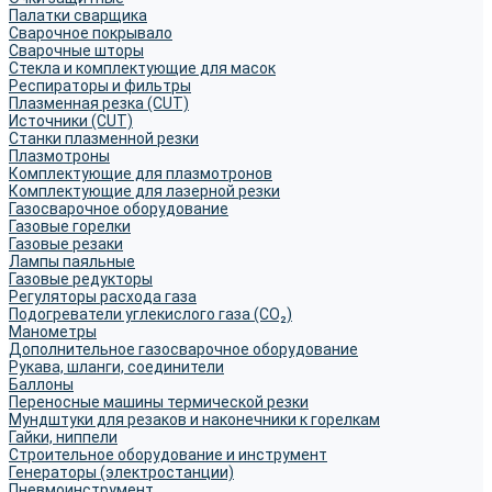
Палатки сварщика
Сварочное покрывало
Сварочные шторы
Стекла и комплектующие для масок
Респираторы и фильтры
Плазменная резка (CUT)
Источники (CUT)
Станки плазменной резки
Плазмотроны
Комплектующие для плазмотронов
Комплектующие для лазерной резки
Газосварочное оборудование
Газовые горелки
Газовые резаки
Лампы паяльные
Газовые редукторы
Регуляторы расхода газа
Подогреватели углекислого газа (CO₂)
Манометры
Дополнительное газосварочное оборудование
Рукава, шланги, соединители
Баллоны
Переносные машины термической резки
Мундштуки для резаков и наконечники к горелкам
Гайки, ниппели
Строительное оборудование и инструмент
Генераторы (электростанции)
Пневмоинструмент