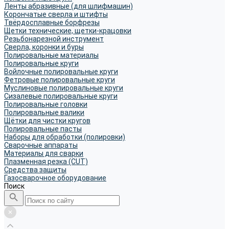
Ленты абразивные (для шлифмашин)
Корончатые сверла и штифты
Твёрдосплавные борфрезы
Щетки технические, щетки-крацовки
Резьбонарезной инструмент
Сверла, коронки и буры
Полировальные материалы
Полировальные круги
Войлочные полировальные круги
Фетровые полировальные круги
Муслиновые полировальные круги
Cизалевые полировальные круги
Полировальные головки
Полировальные валики
Щётки для чистки кругов
Полировальные пасты
Наборы для обработки (полировки)
Сварочные аппараты
Материалы для сварки
Плазменная резка (CUT)
Средства защиты
Газосварочное оборудование
Поиск