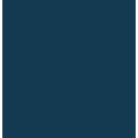
Аргонодуговые (TIG)
Выпрямители, реостаты
Точечная (SPOT)
Контактные
Автоматическая (SAW)
Генераторы и агрегаты для сварки
Лазерные
Материалы для сварочных работ
Сварочная проволока
Для УГЛЕРОДИСТЫХ сталей
Для НЕРЖАВЕЮЩИХ сталей
Для АЛЮМИНИЕВЫХ сплавов
Для МЕДНЫХ сплавов
Для СПЕЦ. сталей и сплавов
Самозащитная (порошковая)
Электроды
Для УГЛЕРОДИСТЫХ сталей
Для НЕРЖАВЕЮЩИХ сталей
Для АЛЮМИНИЕВЫХ сплавов
Для ЧУГУНА
Для НАПЛАВКИ
Для РЕЗКИ (угольные)
Для СПЕЦ. сталей и сплавов
Присадочные прутки
Для УГЛЕРОДИСТЫХ сталей
Для НЕРЖАВЕЮЩИХ сталей
Для АЛЮМИНИЕВЫХ сплавов
Для МЕДНЫХ сплавов