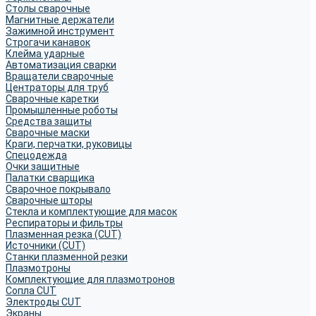
Столы сварочные
Магнитные держатели
Зажимной инструмент
Строгачи канавок
Клейма ударные
Автоматизация сварки
Вращатели сварочные
Центраторы для труб
Сварочные каретки
Промышленные роботы
Средства защиты
Сварочные маски
Краги, перчатки, руковицы
Спецодежда
Очки защитные
Палатки сварщика
Сварочное покрывало
Сварочные шторы
Стекла и комплектующие для масок
Респираторы и фильтры
Плазменная резка (CUT)
Источники (CUT)
Станки плазменной резки
Плазмотроны
Комплектующие для плазмотронов
Сопла CUT
Электроды CUT
Экраны