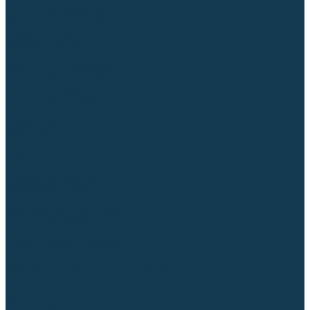
Столы сварочные
Магнитные держатели
Зажимной инструмент
Строгачи канавок
Клейма ударные
Автоматизация сварки
Вращатели сварочные
Центраторы для труб
Сварочные каретки
Промышленные роботы
Средства защиты
Сварочные маски
Краги, перчатки, руковицы
Спецодежда
Очки защитные
Палатки сварщика
Сварочное покрывало
Сварочные шторы
Стекла и комплектующие для масок
Респираторы и фильтры
Плазменная резка (CUT)
Источники (CUT)
Станки плазменной резки
Плазмотроны
Комплектующие для плазмотронов
Сопла CUT
Электроды CUT
Экраны