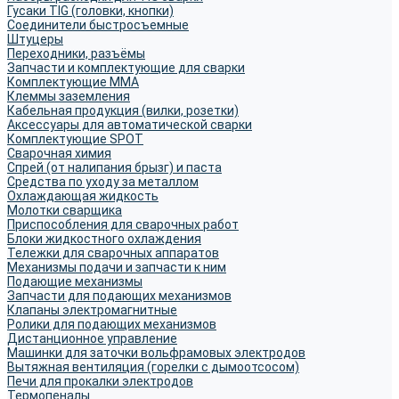
Гусаки TIG (головки, кнопки)
Соединители быстросъемные
Штуцеры
Переходники, разъёмы
Запчасти и комплектующие для сварки
Комплектующие ММА
Клеммы заземления
Кабельная продукция (вилки, розетки)
Аксессуары для автоматической сварки
Комплектующие SPOT
Сварочная химия
Спрей (от налипания брызг) и паста
Средства по уходу за металлом
Охлаждающая жидкость
Молотки сварщика
Приспособления для сварочных работ
Блоки жидкостного охлаждения
Тележки для сварочных аппаратов
Механизмы подачи и запчасти к ним
Подающие механизмы
Запчасти для подающих механизмов
Клапаны электромагнитные
Ролики для подающих механизмов
Дистанционное управление
Машинки для заточки вольфрамовых электродов
Вытяжная вентиляция (горелки с дымоотсосом)
Печи для прокалки электродов
Термопеналы