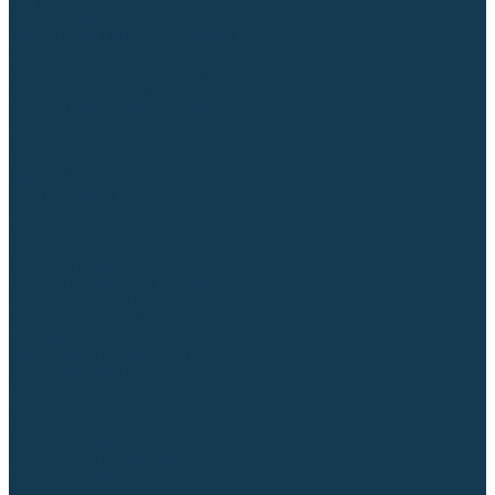
Регуляторы расхода газа
Строительное оборудование и инструмент
Генераторы (электростанции)
Пневмоинструмент
Аккумуляторный инструмент
Сетевой инструмент
Измерительный инструмент
Рулетки
Линейки и угольники
Штангенциркули
Угломеры
Строительные уровни
Расходные материалы и оснастка
Абразивные материалы
Корончатые сверла и штифты
Твёрдосплавные борфрезы
Щетки технические, щетки-крацовки
Резьбонарезной инструмент
Сварочные аппараты
Материалы для сварки
Плазменная резка (CUT)
Средства защиты
Газосварочное оборудование
...
Каталог товаров
Сварочные аппараты
Полуавтоматы (MIG-MAG)
Инверторы (MMA)