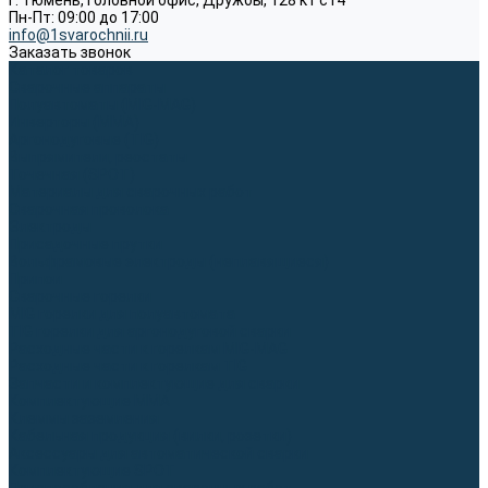
г. Тюмень, Головной офис, Дружбы, 128 к1 ст4
Пн-Пт: 09:00 до 17:00
info@1svarochnii.ru
Заказать звонок
Каталог товаров
Сварочные аппараты
Полуавтоматы (MIG-MAG)
Инверторы (MMA)
Аргонодуговые (TIG)
Выпрямители, реостаты
Точечная (SPOT)
Материалы для сварочных работ
Сварочная проволока
Электроды
Присадочные прутки
Вольфрамовые электроды (неплавящиеся)
Припои
Сварочные горелки
MIG горелки для полуавтомата
TIG горелки для аргонодуговой сварки
Расходные части к горелкам MIG-MAG
Расходные части к горелкам TIG
Запчасти и комплектующие для сварки
Комплектующие ММА
Клеммы заземления
Кабельная продукция (вилки, розетки)
Аксессуары для автоматической сварки
Комплектующие SPOT