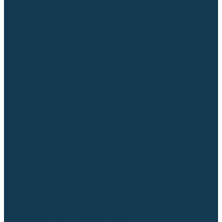
Диффузоры и завихрители CUT
Изоляторы, кольца уплотнительные
Насадки, кожухи, колпаки
Головы, основания плазмотронов
Корпусы, разъёмы
Шлейфы, кабеля
Наборы балеринок
Циркульные устройства
Комплектующие для лазерной резки
Газосварочное оборудование
Газовые горелки
Газовые резаки
Лампы паяльные
Газовые редукторы
Регуляторы расхода газа
Подогреватели углекислого газа (CO₂)
Манометры
Дополнительное газосварочное оборудование
Рукава, шланги, соединители
Баллоны
Переносные машины термической резки
Мундштуки для резаков и наконечники к горелкам
Гайки, ниппели
Строительное оборудование и инструмент
Генераторы (электростанции)
Бензиновые
Дизельные
Инверторные