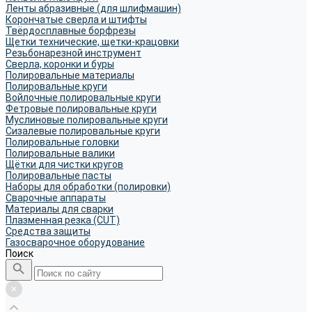
Ленты абразивные (для шлифмашин)
Корончатые сверла и штифты
Твёрдосплавные борфрезы
Щетки технические, щетки-крацовки
Резьбонарезной инструмент
Сверла, коронки и буры
Полировальные материалы
Полировальные круги
Войлочные полировальные круги
Фетровые полировальные круги
Муслиновые полировальные круги
Cизалевые полировальные круги
Полировальные головки
Полировальные валики
Щётки для чистки кругов
Полировальные пасты
Наборы для обработки (полировки)
Сварочные аппараты
Материалы для сварки
Плазменная резка (CUT)
Средства защиты
Газосварочное оборудование
Поиск