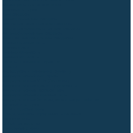
Блоки автоматики для генераторов
Аксессуары для генераторов
Пневмоинструмент
Компрессоры
Безмасляные компрессоры
Масляные ременные компрессоры
Масляные коаксиальные компрессоры
Автомобильные компрессоры
Комплектующие для компрессоров
Пневмошлифмашины
Пневмодрели
Пневмогайковерты
Пневмопистолеты
Наборы пневмоинструмента
Шланги
Аксессуары к пневмоинструменту
Аккумуляторный инструмент
Аккумуляторные УШМ (болгарки)
Аккумуляторные дрели-шуруповерты
Аккумуляторные перфораторы
Аккумуляторные дисковые пилы
Аккумуляторные батареи, зарядные устройства
Сетевой инструмент
УШМ и шлифмашины
Дрели, миксеры, шуруповерты сетевые
Перфораторы
Отбойные молотки
Точильные станки