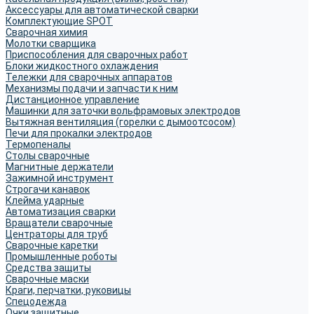
Аксессуары для автоматической сварки
Комплектующие SPOT
Сварочная химия
Молотки сварщика
Приспособления для сварочных работ
Блоки жидкостного охлаждения
Тележки для сварочных аппаратов
Механизмы подачи и запчасти к ним
Дистанционное управление
Машинки для заточки вольфрамовых электродов
Вытяжная вентиляция (горелки с дымоотсосом)
Печи для прокалки электродов
Термопеналы
Столы сварочные
Магнитные держатели
Зажимной инструмент
Строгачи канавок
Клейма ударные
Автоматизация сварки
Вращатели сварочные
Центраторы для труб
Сварочные каретки
Промышленные роботы
Средства защиты
Сварочные маски
Краги, перчатки, руковицы
Спецодежда
Очки защитные