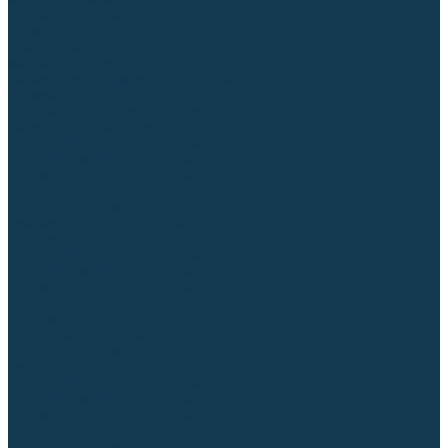
Аргонодуговые (TIG)
Выпрямители, реостаты
Точечная (SPOT)
Контактные
Автоматическая (SAW)
Генераторы и агрегаты для сварки
Лазерные
Материалы для сварочных работ
Сварочная проволока
Для УГЛЕРОДИСТЫХ сталей
Для НЕРЖАВЕЮЩИХ сталей
Для АЛЮМИНИЕВЫХ сплавов
Для МЕДНЫХ сплавов
Для СПЕЦ. сталей и сплавов
Самозащитная (порошковая)
Электроды
Для УГЛЕРОДИСТЫХ сталей
Для НЕРЖАВЕЮЩИХ сталей
Для АЛЮМИНИЕВЫХ сплавов
Для ЧУГУНА
Для НАПЛАВКИ
Для РЕЗКИ (угольные)
Для СПЕЦ. сталей и сплавов
Присадочные прутки
Для УГЛЕРОДИСТЫХ сталей
Для НЕРЖАВЕЮЩИХ сталей
Для АЛЮМИНИЕВЫХ сплавов
Для МЕДНЫХ сплавов