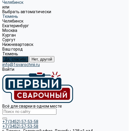
Челябинск
или
Выбрать автоматически
Тюмень
Челябинск
Екатеринбург
Москва
Курган
Сургут
Нижневартовск
Ваш город
Тюмень
Да, спасибо
Нет, другой
info@1svarochnii.ru
Войти
Всё для сварки в одном месте
+7 (3452) 57-53-58
+7 (3452) 57-53-58