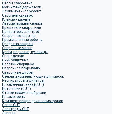
Столы сварочные
Магнитные держатели
Зажимной инструмент
Строгачи канавок
Клейма ударные
Автоматизация сварки
Вращатели сварочные
Центраторы для труб
Сварочные каретки
Промышленные роботы
Средства защиты
Сварочные маски
Краги, перчатки, руковицы
Спецодежда
Очки защитные
Палатки сварщика
Сварочное покрывало
Сварочные шторы
Стекла и комплектующие для масок
Респираторы и фильтры
Плазменная резка (CUT)
Источники (CUT)
Станки плазменной резки
Плазмотроны
Комплектующие для плазмотронов
Сопла CUT
Электроды CUT
Экраны