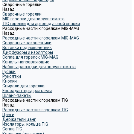
Сварочные горелки
Назад
Сварочные горелки
MIG горелки для полуавтомата
TIG горелки для аргонодуговой сварки
Расходные части к горелкам MIG-MAG
Назад
Расходные части к горелкам MIG-MAG
Сварочные наконечники
Вставки под наконечник
Диффузоры и изоляторы
Сопла для горелок MIG-MAG
Каналы направляющие
Наборы расходки для полуавтомата
Гусаки
Рукоятки
Кнопки
Спирали для горелки
Евроадаптеры, разъёмы
Шланг-пакеты
Расходные части к горелкам TIG
Назад
Расходные части к горелкам TIG
Цанги
Держатели цанг
Изоляторы, кольца TIG
Сопла TIG
Колпачки (заглушки)