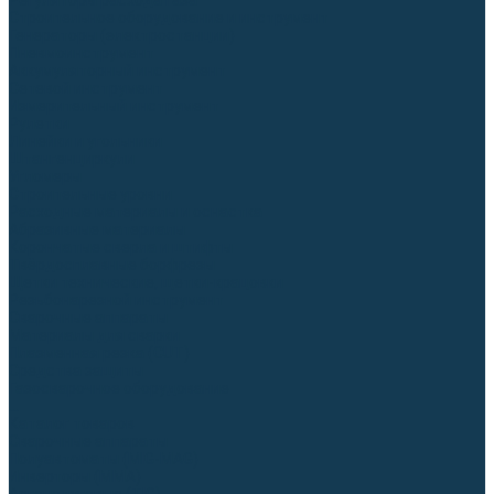
Регуляторы расхода газа
Строительное оборудование и инструмент
Генераторы (электростанции)
Пневмоинструмент
Аккумуляторный инструмент
Сетевой инструмент
Измерительный инструмент
Рулетки
Линейки и угольники
Штангенциркули
Угломеры
Строительные уровни
Расходные материалы и оснастка
Абразивные материалы
Корончатые сверла и штифты
Твёрдосплавные борфрезы
Щетки технические, щетки-крацовки
Резьбонарезной инструмент
Сварочные аппараты
Материалы для сварки
Плазменная резка (CUT)
Средства защиты
Газосварочное оборудование
...
Каталог товаров
Сварочные аппараты
Полуавтоматы (MIG-MAG)
Инверторы (MMA)