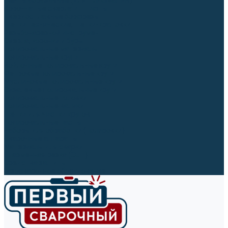
Ленты абразивные (для шлифмашин)
Корончатые сверла и штифты
Твёрдосплавные борфрезы
Щетки технические, щетки-крацовки
Резьбонарезной инструмент
Сверла, коронки и буры
Полировальные материалы
Полировальные круги
Войлочные полировальные круги
Фетровые полировальные круги
Муслиновые полировальные круги
Cизалевые полировальные круги
Полировальные головки
Полировальные валики
Щётки для чистки кругов
Полировальные пасты
Наборы для обработки (полировки)
Сварочные аппараты
Материалы для сварки
Плазменная резка (CUT)
Средства защиты
Газосварочное оборудование