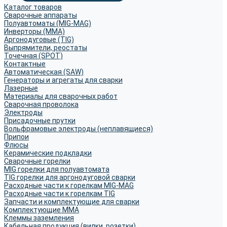
Каталог товаров
Сварочные аппараты
Полуавтоматы (MIG-MAG)
Инверторы (MMA)
Аргонодуговые (TIG)
Выпрямители, реостаты
Точечная (SPOT)
Контактные
Автоматическая (SAW)
Генераторы и агрегаты для сварки
Лазерные
Материалы для сварочных работ
Сварочная проволока
Электроды
Присадочные прутки
Вольфрамовые электроды (неплавящиеся)
Припои
Флюсы
Керамические подкладки
Сварочные горелки
MIG горелки для полуавтомата
TIG горелки для аргонодуговой сварки
Расходные части к горелкам MIG-MAG
Расходные части к горелкам TIG
Запчасти и комплектующие для сварки
Комплектующие ММА
Клеммы заземления
Кабельная продукция (вилки, розетки)