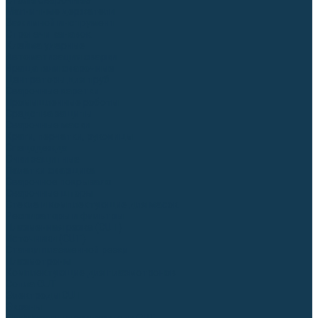
Столы сварочные
Магнитные держатели
Зажимной инструмент
Строгачи канавок
Клейма ударные
Автоматизация сварки
Вращатели сварочные
Центраторы для труб
Сварочные каретки
Промышленные роботы
Средства защиты
Сварочные маски
Краги, перчатки, руковицы
Спецодежда
Очки защитные
Палатки сварщика
Сварочное покрывало
Сварочные шторы
Стекла и комплектующие для масок
Респираторы и фильтры
Плазменная резка (CUT)
Источники (CUT)
Станки плазменной резки
Плазмотроны
Комплектующие для плазмотронов
Сопла CUT
Электроды CUT
Экраны