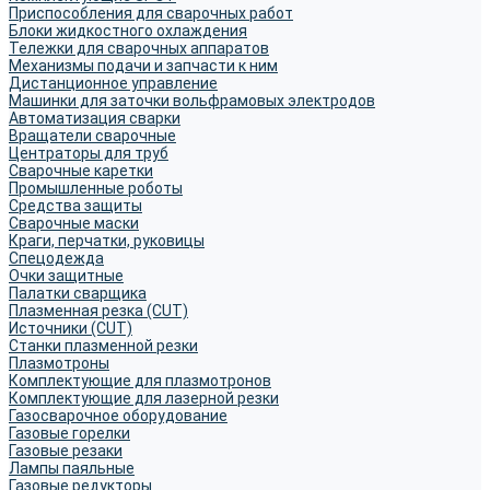
Приспособления для сварочных работ
Блоки жидкостного охлаждения
Тележки для сварочных аппаратов
Механизмы подачи и запчасти к ним
Дистанционное управление
Машинки для заточки вольфрамовых электродов
Автоматизация сварки
Вращатели сварочные
Центраторы для труб
Сварочные каретки
Промышленные роботы
Средства защиты
Сварочные маски
Краги, перчатки, руковицы
Спецодежда
Очки защитные
Палатки сварщика
Плазменная резка (CUT)
Источники (CUT)
Станки плазменной резки
Плазмотроны
Комплектующие для плазмотронов
Комплектующие для лазерной резки
Газосварочное оборудование
Газовые горелки
Газовые резаки
Лампы паяльные
Газовые редукторы