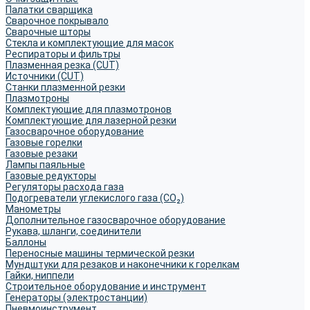
Палатки сварщика
Сварочное покрывало
Сварочные шторы
Стекла и комплектующие для масок
Респираторы и фильтры
Плазменная резка (CUT)
Источники (CUT)
Станки плазменной резки
Плазмотроны
Комплектующие для плазмотронов
Комплектующие для лазерной резки
Газосварочное оборудование
Газовые горелки
Газовые резаки
Лампы паяльные
Газовые редукторы
Регуляторы расхода газа
Подогреватели углекислого газа (CO₂)
Манометры
Дополнительное газосварочное оборудование
Рукава, шланги, соединители
Баллоны
Переносные машины термической резки
Мундштуки для резаков и наконечники к горелкам
Гайки, ниппели
Строительное оборудование и инструмент
Генераторы (электростанции)
Пневмоинструмент