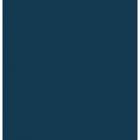
Торцовочные пилы
Пилы дисковые
Пусковые и зарядные устройства
Станки для заточки цепей
Станки сверлильные
Ленточнопильные станки
Стойки для инструмента
Измерительный инструмент
Рулетки
Линейки и угольники
Штангенциркули
Угломеры
Строительные уровни
Лазерные уровни
Лазерные дальномеры
Шаблоны сварщика
Разметка
Расходные материалы и оснастка
Абразивные материалы
Круги отрезные по металлу
Круги зачистные
Круги шлифовальные
Круги лепестковые торцевые
Доводочные круги
Валики шлифовальные
Фибровые диски и круги
Шлифовальные головки
Конволютные круги