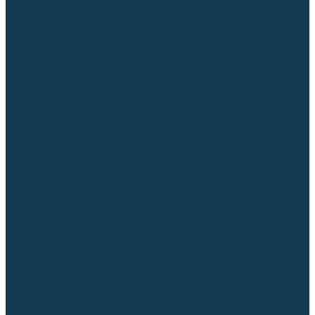
Для СПЕЦ. сталей и сплавов
Вольфрамовые электроды (неплавящиеся)
Припои
Флюсы
Керамические подкладки
Сварочные горелки
MIG горелки для полуавтомата
TIG горелки для аргонодуговой сварки
Расходные части к горелкам MIG-MAG
Сварочные наконечники
Вставки под наконечник
Диффузоры и изоляторы
Сопла для горелок MIG-MAG
Каналы направляющие
Наборы расходки для полуавтомата
Гусаки
Рукоятки
Кнопки
Спирали для горелки
Евроадаптеры, разъёмы
Шланг-пакеты
Расходные части к горелкам TIG
Цанги
Держатели цанг
Изоляторы, кольца TIG
Сопла TIG
Колпачки (заглушки)
Наборы расходки для TIG сварки