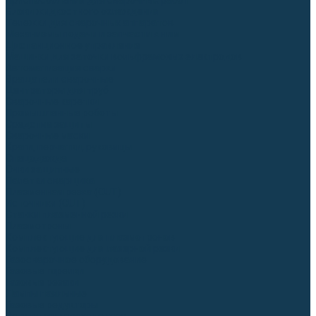
Приспособления для сварочных работ
Блоки жидкостного охлаждения
Тележки для сварочных аппаратов
Механизмы подачи и запчасти к ним
Дистанционное управление
Машинки для заточки вольфрамовых электродов
Автоматизация сварки
Вращатели сварочные
Центраторы для труб
Сварочные каретки
Промышленные роботы
Средства защиты
Сварочные маски
Краги, перчатки, руковицы
Спецодежда
Очки защитные
Палатки сварщика
Плазменная резка (CUT)
Источники (CUT)
Станки плазменной резки
Плазмотроны
Комплектующие для плазмотронов
Комплектующие для лазерной резки
Газосварочное оборудование
Газовые горелки
Газовые резаки
Лампы паяльные
Газовые редукторы