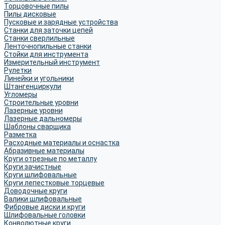
Торцовочные пилы
Пилы дисковые
Пусковые и зарядные устройства
Станки для заточки цепей
Станки сверлильные
Ленточнопильные станки
Стойки для инструмента
Измерительный инструмент
Рулетки
Линейки и угольники
Штангенциркули
Угломеры
Строительные уровни
Лазерные уровни
Лазерные дальномеры
Шаблоны сварщика
Разметка
Расходные материалы и оснастка
Абразивные материалы
Круги отрезные по металлу
Круги зачистные
Круги шлифовальные
Круги лепестковые торцевые
Доводочные круги
Валики шлифовальные
Фибровые диски и круги
Шлифовальные головки
Конволютные круги