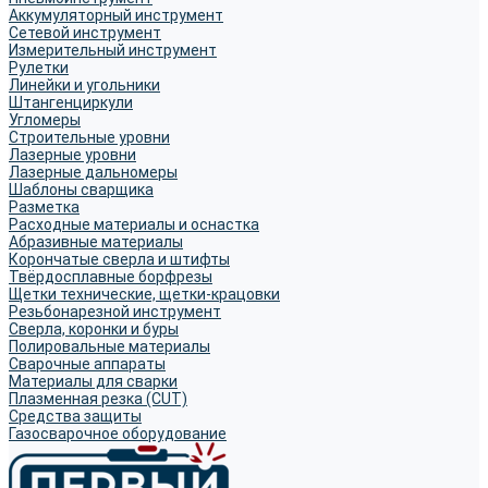
Аккумуляторный инструмент
Сетевой инструмент
Измерительный инструмент
Рулетки
Линейки и угольники
Штангенциркули
Угломеры
Строительные уровни
Лазерные уровни
Лазерные дальномеры
Шаблоны сварщика
Разметка
Расходные материалы и оснастка
Абразивные материалы
Корончатые сверла и штифты
Твёрдосплавные борфрезы
Щетки технические, щетки-крацовки
Резьбонарезной инструмент
Сверла, коронки и буры
Полировальные материалы
Сварочные аппараты
Материалы для сварки
Плазменная резка (CUT)
Средства защиты
Газосварочное оборудование