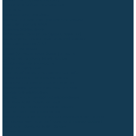
Гусаки TIG (головки, кнопки)
Соединители быстросъемные
Штуцеры
Переходники, разъёмы
Запчасти и комплектующие для сварки
Комплектующие ММА
Клеммы заземления
Кабельная продукция (вилки, розетки)
Аксессуары для автоматической сварки
Комплектующие SPOT
Сварочная химия
Спрей (от налипания брызг) и паста
Средства по уходу за металлом
Охлаждающая жидкость
Молотки сварщика
Приспособления для сварочных работ
Блоки жидкостного охлаждения
Тележки для сварочных аппаратов
Механизмы подачи и запчасти к ним
Подающие механизмы
Запчасти для подающих механизмов
Клапаны электромагнитные
Ролики для подающих механизмов
Дистанционное управление
Машинки для заточки вольфрамовых электродов
Вытяжная вентиляция (горелки с дымоотсосом)
Печи для прокалки электродов
Термопеналы