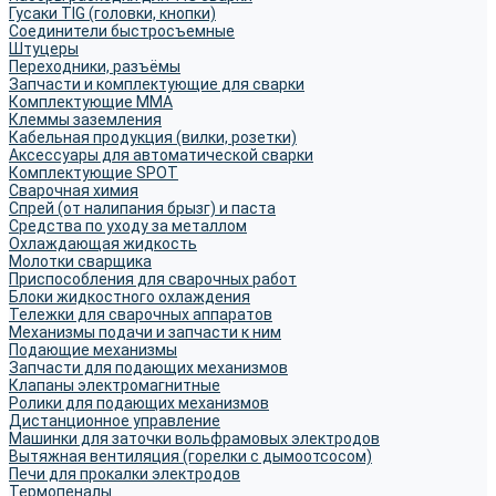
Гусаки TIG (головки, кнопки)
Соединители быстросъемные
Штуцеры
Переходники, разъёмы
Запчасти и комплектующие для сварки
Комплектующие ММА
Клеммы заземления
Кабельная продукция (вилки, розетки)
Аксессуары для автоматической сварки
Комплектующие SPOT
Сварочная химия
Спрей (от налипания брызг) и паста
Средства по уходу за металлом
Охлаждающая жидкость
Молотки сварщика
Приспособления для сварочных работ
Блоки жидкостного охлаждения
Тележки для сварочных аппаратов
Механизмы подачи и запчасти к ним
Подающие механизмы
Запчасти для подающих механизмов
Клапаны электромагнитные
Ролики для подающих механизмов
Дистанционное управление
Машинки для заточки вольфрамовых электродов
Вытяжная вентиляция (горелки с дымоотсосом)
Печи для прокалки электродов
Термопеналы