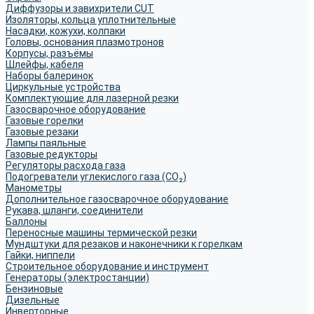
Диффузоры и завихрители CUT
Изоляторы, кольца уплотнительные
Насадки, кожухи, колпаки
Головы, основания плазмотронов
Корпусы, разъёмы
Шлейфы, кабеля
Наборы балеринок
Циркульные устройства
Комплектующие для лазерной резки
Газосварочное оборудование
Газовые горелки
Газовые резаки
Лампы паяльные
Газовые редукторы
Регуляторы расхода газа
Подогреватели углекислого газа (CO₂)
Манометры
Дополнительное газосварочное оборудование
Рукава, шланги, соединители
Баллоны
Переносные машины термической резки
Мундштуки для резаков и наконечники к горелкам
Гайки, ниппели
Строительное оборудование и инструмент
Генераторы (электростанции)
Бензиновые
Дизельные
Инверторные