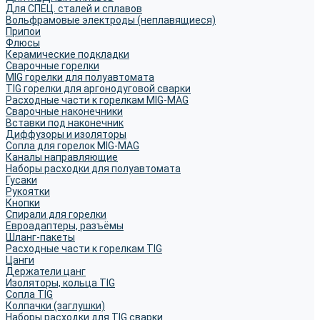
Для СПЕЦ. сталей и сплавов
Вольфрамовые электроды (неплавящиеся)
Припои
Флюсы
Керамические подкладки
Сварочные горелки
MIG горелки для полуавтомата
TIG горелки для аргонодуговой сварки
Расходные части к горелкам MIG-MAG
Сварочные наконечники
Вставки под наконечник
Диффузоры и изоляторы
Сопла для горелок MIG-MAG
Каналы направляющие
Наборы расходки для полуавтомата
Гусаки
Рукоятки
Кнопки
Спирали для горелки
Евроадаптеры, разъёмы
Шланг-пакеты
Расходные части к горелкам TIG
Цанги
Держатели цанг
Изоляторы, кольца TIG
Сопла TIG
Колпачки (заглушки)
Наборы расходки для TIG сварки