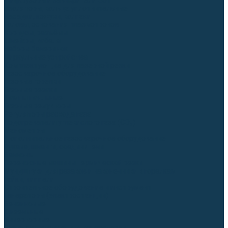
Диффузоры и завихрители CUT
Изоляторы, кольца уплотнительные
Насадки, кожухи, колпаки
Головы, основания плазмотронов
Корпусы, разъёмы
Шлейфы, кабеля
Наборы балеринок
Циркульные устройства
Комплектующие для лазерной резки
Газосварочное оборудование
Газовые горелки
Газовые резаки
Лампы паяльные
Газовые редукторы
Регуляторы расхода газа
Подогреватели углекислого газа (CO₂)
Манометры
Дополнительное газосварочное оборудование
Рукава, шланги, соединители
Баллоны
Переносные машины термической резки
Мундштуки для резаков и наконечники к горелкам
Гайки, ниппели
Строительное оборудование и инструмент
Генераторы (электростанции)
Бензиновые
Дизельные
Инверторные