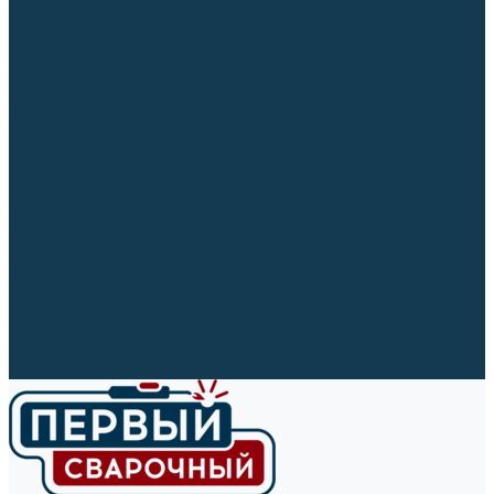
Ленты абразивные (для шлифмашин)
Корончатые сверла и штифты
Твёрдосплавные борфрезы
Щетки технические, щетки-крацовки
Резьбонарезной инструмент
Сверла, коронки и буры
Полировальные материалы
Полировальные круги
Войлочные полировальные круги
Фетровые полировальные круги
Муслиновые полировальные круги
Cизалевые полировальные круги
Полировальные головки
Полировальные валики
Щётки для чистки кругов
Полировальные пасты
Наборы для обработки (полировки)
Сварочные аппараты
Материалы для сварки
Плазменная резка (CUT)
Средства защиты
Газосварочное оборудование