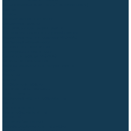
Для СПЕЦ. сталей и сплавов
Вольфрамовые электроды (неплавящиеся)
Припои
Флюсы
Керамические подкладки
Сварочные горелки
MIG горелки для полуавтомата
TIG горелки для аргонодуговой сварки
Расходные части к горелкам MIG-MAG
Сварочные наконечники
Вставки под наконечник
Диффузоры и изоляторы
Сопла для горелок MIG-MAG
Каналы направляющие
Наборы расходки для полуавтомата
Гусаки
Рукоятки
Кнопки
Спирали для горелки
Евроадаптеры, разъёмы
Шланг-пакеты
Расходные части к горелкам TIG
Цанги
Держатели цанг
Изоляторы, кольца TIG
Сопла TIG
Колпачки (заглушки)
Наборы расходки для TIG сварки