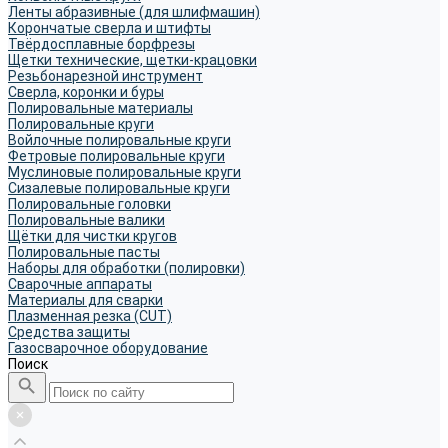
Ленты абразивные (для шлифмашин)
Корончатые сверла и штифты
Твёрдосплавные борфрезы
Щетки технические, щетки-крацовки
Резьбонарезной инструмент
Сверла, коронки и буры
Полировальные материалы
Полировальные круги
Войлочные полировальные круги
Фетровые полировальные круги
Муслиновые полировальные круги
Cизалевые полировальные круги
Полировальные головки
Полировальные валики
Щётки для чистки кругов
Полировальные пасты
Наборы для обработки (полировки)
Сварочные аппараты
Материалы для сварки
Плазменная резка (CUT)
Средства защиты
Газосварочное оборудование
Поиск