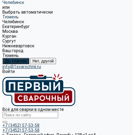
Челябинск
или
Выбрать автоматически
Тюмень
Челябинск
Екатеринбург
Москва
Курган
Сургут
Нижневартовск
Ваш город
Тюмень
Да, спасибо
Нет, другой
info@1svarochnii.ru
Войти
Всё для сварки в одном месте
+7 (3452) 57-53-58
+7 (3452) 57-53-58