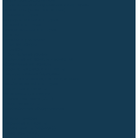
Регуляторы расхода газа
Строительное оборудование и инструмент
Генераторы (электростанции)
Пневмоинструмент
Аккумуляторный инструмент
Сетевой инструмент
Измерительный инструмент
Рулетки
Линейки и угольники
Штангенциркули
Угломеры
Строительные уровни
Расходные материалы и оснастка
Абразивные материалы
Корончатые сверла и штифты
Твёрдосплавные борфрезы
Щетки технические, щетки-крацовки
Резьбонарезной инструмент
Сварочные аппараты
Материалы для сварки
Плазменная резка (CUT)
Средства защиты
Газосварочное оборудование
...
Каталог товаров
Сварочные аппараты
Полуавтоматы (MIG-MAG)
Инверторы (MMA)