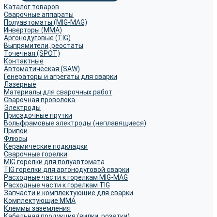
Каталог товаров
Сварочные аппараты
Полуавтоматы (MIG-MAG)
Инверторы (MMA)
Аргонодуговые (TIG)
Выпрямители, реостаты
Точечная (SPOT)
Контактные
Автоматическая (SAW)
Генераторы и агрегаты для сварки
Лазерные
Материалы для сварочных работ
Сварочная проволока
Электроды
Присадочные прутки
Вольфрамовые электроды (неплавящиеся)
Припои
Флюсы
Керамические подкладки
Сварочные горелки
MIG горелки для полуавтомата
TIG горелки для аргонодуговой сварки
Расходные части к горелкам MIG-MAG
Расходные части к горелкам TIG
Запчасти и комплектующие для сварки
Комплектующие ММА
Клеммы заземления
Кабельная продукция (вилки, розетки)