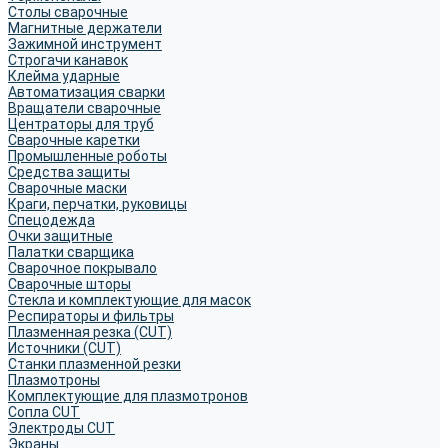
Столы сварочные
Магнитные держатели
Зажимной инструмент
Строгачи канавок
Клейма ударные
Автоматизация сварки
Вращатели сварочные
Центраторы для труб
Сварочные каретки
Промышленные роботы
Средства защиты
Сварочные маски
Краги, перчатки, руковицы
Спецодежда
Очки защитные
Палатки сварщика
Сварочное покрывало
Сварочные шторы
Стекла и комплектующие для масок
Респираторы и фильтры
Плазменная резка (CUT)
Источники (CUT)
Станки плазменной резки
Плазмотроны
Комплектующие для плазмотронов
Сопла CUT
Электроды CUT
Экраны