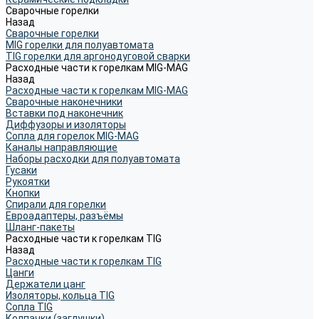
Сварочные горелки
Назад
Сварочные горелки
MIG горелки для полуавтомата
TIG горелки для аргонодуговой сварки
Расходные части к горелкам MIG-MAG
Назад
Расходные части к горелкам MIG-MAG
Сварочные наконечники
Вставки под наконечник
Диффузоры и изоляторы
Сопла для горелок MIG-MAG
Каналы направляющие
Наборы расходки для полуавтомата
Гусаки
Рукоятки
Кнопки
Спирали для горелки
Евроадаптеры, разъёмы
Шланг-пакеты
Расходные части к горелкам TIG
Назад
Расходные части к горелкам TIG
Цанги
Держатели цанг
Изоляторы, кольца TIG
Сопла TIG
Колпачки (заглушки)