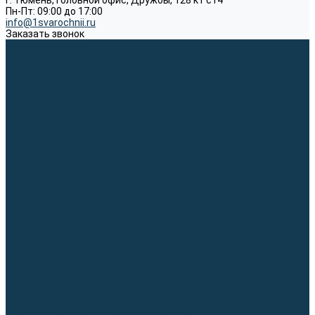
г. Тюмень, Головной офис, Дружбы, 128 к1 ст4
Пн-Пт: 09:00 до 17:00
info@1svarochnii.ru
Заказать звонок
Каталог товаров
Сварочные аппараты
Полуавтоматы (MIG-MAG)
Инверторы (MMA)
Аргонодуговые (TIG)
Выпрямители, реостаты
Точечная (SPOT)
Материалы для сварочных работ
Сварочная проволока
Электроды
Присадочные прутки
Вольфрамовые электроды (неплавящиеся)
Припои
Сварочные горелки
MIG горелки для полуавтомата
TIG горелки для аргонодуговой сварки
Расходные части к горелкам MIG-MAG
Расходные части к горелкам TIG
Запчасти и комплектующие для сварки
Комплектующие ММА
Клеммы заземления
Кабельная продукция (вилки, розетки)
Аксессуары для автоматической сварки
Комплектующие SPOT