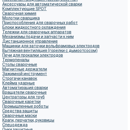
Аксессуары для автоматической сварки
Комплектующие SPOT
Сварочная химия
Молотки сварщика
Приспособления для сварочных работ
Блоки жидкостного охлаждения
Тележки для сварочных аппаратов
Механизмы подачи и запчасти к ним
Дистанционное управление
Машинки для заточки вольфрамовых электродов
Вытяжная вентиляция (горелки с дымоотсосом)
Печи для прокалки электродов
Термопеналы
Столы сварочные
Магнитные держатели
Зажимной инструмент
Строгачи канавок
Клейма ударные
Автоматизация сварки
Вращатели сварочные
Центраторы для труб
Сварочные каретки
Промышленные роботы
Средства защиты
Сварочные маски
Краги, перчатки, руковицы
Спецодежда
Очки защитные