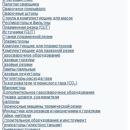
Палатки сварщика
Сварочное покрывало
Сварочные шторы
Стекла и комплектующие для масок
Респираторы и фильтры
Плазменная резка (CUT)
Источники (CUT)
Станки плазменной резки
Плазмотроны
Комплектующие для плазмотронов
Комплектующие для лазерной резки
Газосварочное оборудование
Газовые горелки
Газовые резаки
Лампы паяльные
Газовые редукторы
Регуляторы расхода газа
Подогреватели углекислого газа (CO₂)
Манометры
Дополнительное газосварочное оборудование
Рукава, шланги, соединители
Баллоны
Переносные машины термической резки
Мундштуки для резаков и наконечники к горелкам
Гайки, ниппели
Строительное оборудование и инструмент
Генераторы (электростанции)
Пневмоинструмент