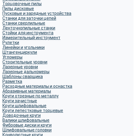
Торцовочные пилы
Пилы дисковые
Пусковые и зарядные устройства
Станки для заточки цепей
Станки сверлильные
Ленточнопильные станки
Стойки для инструмента
Измерительный инструмент
Рулетки
Линейки и угольники
Штангенциркули
Угломеры
Строительные уровни
Лазерные уровни
Лазерные дальномеры
Шаблоны сварщика
Разметка
Расходные материалы и оснастка
Абразивные материалы
Круги отрезные по металлу
Круги зачистные
Круги шлифовальные
Круги лепестковые торцевые
Доводочные круги
Валики шлифовальные
Фибровые диски и круги
Шлифовальные головки
Конволютные круги