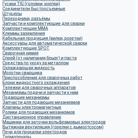
Гусаки TIG (головки, кнопки)
Соединители быстросъемные
Штуцеры
Переходники, разъёмы
Запчасти и комплектующие для сварки
Комплектующие ММА
Клеммы заземления
Кабельная продукция (вилки, розетки)
Аксессуары для автоматической сварки
Комплектующие SPOT
Сварочная химия
Спрей (от налипания брызг) и паста
Средства по уходу за металлом
Охлаждающая жидкость
Молотки сварщика
Приспособления для сварочных работ
Блоки жидкостного охлаждения
Тележки для сварочных аппаратов
Механизмы подачи и запчасти к ним
Подающие механизмы
Запчасти для подающих механизмов
Клапаны электромагнитные
Ролики для подающих механизмов
Дистанционное управление
Машинки для заточки вольфрамовых электродов
Вытяжная вентиляция (горелки с дымоотсосом)
Печи для прокалки электродов
Термопеналы