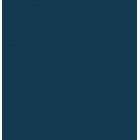
Столы сварочные
Магнитные держатели
Зажимной инструмент
Строгачи канавок
Клейма ударные
Автоматизация сварки
Вращатели сварочные
Центраторы для труб
Сварочные каретки
Промышленные роботы
Средства защиты
Сварочные маски
Краги, перчатки, руковицы
Спецодежда
Очки защитные
Палатки сварщика
Сварочное покрывало
Сварочные шторы
Стекла и комплектующие для масок
Респираторы и фильтры
Плазменная резка (CUT)
Источники (CUT)
Станки плазменной резки
Плазмотроны
Комплектующие для плазмотронов
Сопла CUT
Электроды CUT
Экраны