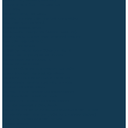
Гусаки TIG (головки, кнопки)
Соединители быстросъемные
Штуцеры
Переходники, разъёмы
Запчасти и комплектующие для сварки
Комплектующие ММА
Клеммы заземления
Кабельная продукция (вилки, розетки)
Аксессуары для автоматической сварки
Комплектующие SPOT
Сварочная химия
Спрей (от налипания брызг) и паста
Средства по уходу за металлом
Охлаждающая жидкость
Молотки сварщика
Приспособления для сварочных работ
Блоки жидкостного охлаждения
Тележки для сварочных аппаратов
Механизмы подачи и запчасти к ним
Подающие механизмы
Запчасти для подающих механизмов
Клапаны электромагнитные
Ролики для подающих механизмов
Дистанционное управление
Машинки для заточки вольфрамовых электродов
Вытяжная вентиляция (горелки с дымоотсосом)
Печи для прокалки электродов
Термопеналы