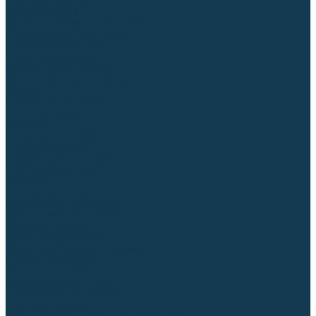
Торцовочные пилы
Пилы дисковые
Пусковые и зарядные устройства
Станки для заточки цепей
Станки сверлильные
Ленточнопильные станки
Стойки для инструмента
Измерительный инструмент
Рулетки
Линейки и угольники
Штангенциркули
Угломеры
Строительные уровни
Лазерные уровни
Лазерные дальномеры
Шаблоны сварщика
Разметка
Расходные материалы и оснастка
Абразивные материалы
Круги отрезные по металлу
Круги зачистные
Круги шлифовальные
Круги лепестковые торцевые
Доводочные круги
Валики шлифовальные
Фибровые диски и круги
Шлифовальные головки
Конволютные круги