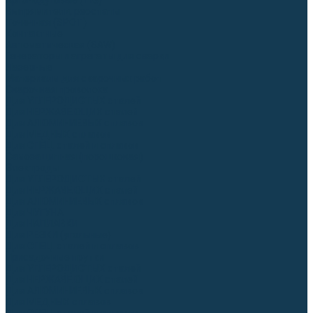
Аргонодуговые (TIG)
Выпрямители, реостаты
Точечная (SPOT)
Контактные
Автоматическая (SAW)
Генераторы и агрегаты для сварки
Лазерные
Материалы для сварочных работ
Сварочная проволока
Для УГЛЕРОДИСТЫХ сталей
Для НЕРЖАВЕЮЩИХ сталей
Для АЛЮМИНИЕВЫХ сплавов
Для МЕДНЫХ сплавов
Для СПЕЦ. сталей и сплавов
Самозащитная (порошковая)
Электроды
Для УГЛЕРОДИСТЫХ сталей
Для НЕРЖАВЕЮЩИХ сталей
Для АЛЮМИНИЕВЫХ сплавов
Для ЧУГУНА
Для НАПЛАВКИ
Для РЕЗКИ (угольные)
Для СПЕЦ. сталей и сплавов
Присадочные прутки
Для УГЛЕРОДИСТЫХ сталей
Для НЕРЖАВЕЮЩИХ сталей
Для АЛЮМИНИЕВЫХ сплавов
Для МЕДНЫХ сплавов