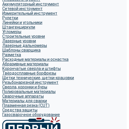
Аккумуляторный инструмент
Сетевой инструмент
Измерительный инструмент
Рулетки
Линейки и угольники
Штангенциркули
Угломеры
Строительные уровни
Лазерные уровни
Лазерные дальномеры
Шаблоны сварщика
Разметка
Расходные материалы и оснастка
Абразивные материалы
Корончатые сверла и штифты
Твёрдосплавные борфрезы
Щетки технические, щетки-крацовки
Резьбонарезной инструмент
Сверла, коронки и буры
Полировальные материалы
Сварочные аппараты
Материалы для сварки
Плазменная резка (CUT)
Средства защиты
Газосварочное оборудование