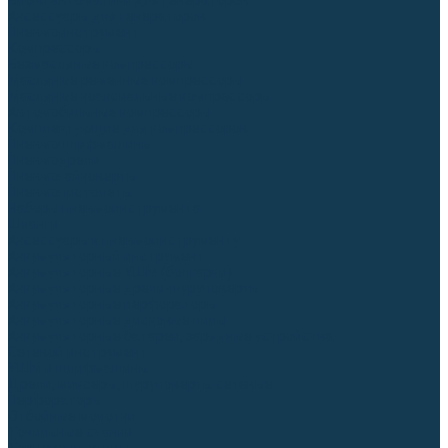
Блоки автоматики для генераторов
Аксессуары для генераторов
Пневмоинструмент
Компрессоры
Безмасляные компрессоры
Масляные ременные компрессоры
Масляные коаксиальные компрессоры
Автомобильные компрессоры
Комплектующие для компрессоров
Пневмошлифмашины
Пневмодрели
Пневмогайковерты
Пневмопистолеты
Наборы пневмоинструмента
Шланги
Аксессуары к пневмоинструменту
Аккумуляторный инструмент
Аккумуляторные УШМ (болгарки)
Аккумуляторные дрели-шуруповерты
Аккумуляторные перфораторы
Аккумуляторные дисковые пилы
Аккумуляторные батареи, зарядные устройства
Сетевой инструмент
УШМ и шлифмашины
Дрели, миксеры, шуруповерты сетевые
Перфораторы
Отбойные молотки
Точильные станки