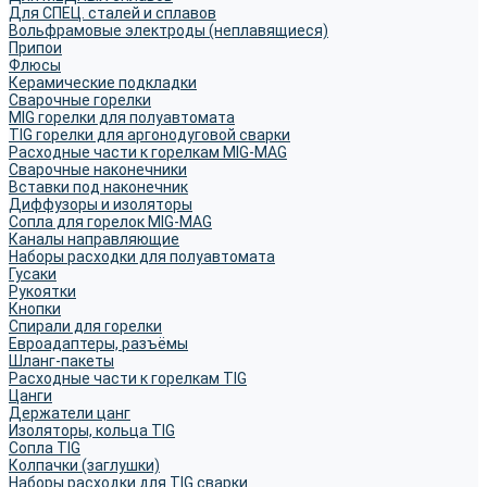
Для СПЕЦ. сталей и сплавов
Вольфрамовые электроды (неплавящиеся)
Припои
Флюсы
Керамические подкладки
Сварочные горелки
MIG горелки для полуавтомата
TIG горелки для аргонодуговой сварки
Расходные части к горелкам MIG-MAG
Сварочные наконечники
Вставки под наконечник
Диффузоры и изоляторы
Сопла для горелок MIG-MAG
Каналы направляющие
Наборы расходки для полуавтомата
Гусаки
Рукоятки
Кнопки
Спирали для горелки
Евроадаптеры, разъёмы
Шланг-пакеты
Расходные части к горелкам TIG
Цанги
Держатели цанг
Изоляторы, кольца TIG
Сопла TIG
Колпачки (заглушки)
Наборы расходки для TIG сварки