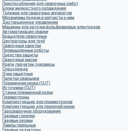
Приспособления для сварочных работ
Блоки жидкостного охлаждения
Тележки для сварочных аппаратов
Механизмы подачи и запчасти к ним
Дистанционное управление
Машинки для заточки вольфрамовых электродов
Автоматизация сварки
Вращатели сварочные
Центраторы для труб
Сварочные каретки
Промышленные роботы
Средства защиты
Сварочные маски
Краги, перчатки, руковицы
Спецодежда
Очки защитные
Палатки сварщика
Плазменная резка (CUT)
Источники (CUT)
Станки плазменной резки
Плазмотроны
Комплектующие для плазмотронов
Комплектующие для лазерной резки
Газосварочное оборудование
Газовые горелки
Газовые резаки
Лампы паяльные
Газовые редукторы