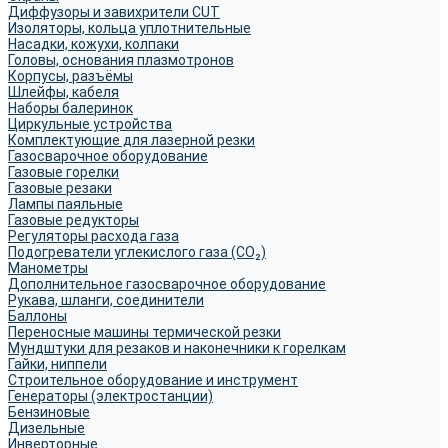
Диффузоры и завихрители CUT
Изоляторы, кольца уплотнительные
Насадки, кожухи, колпаки
Головы, основания плазмотронов
Корпусы, разъёмы
Шлейфы, кабеля
Наборы балеринок
Циркульные устройства
Комплектующие для лазерной резки
Газосварочное оборудование
Газовые горелки
Газовые резаки
Лампы паяльные
Газовые редукторы
Регуляторы расхода газа
Подогреватели углекислого газа (CO₂)
Манометры
Дополнительное газосварочное оборудование
Рукава, шланги, соединители
Баллоны
Переносные машины термической резки
Мундштуки для резаков и наконечники к горелкам
Гайки, ниппели
Строительное оборудование и инструмент
Генераторы (электростанции)
Бензиновые
Дизельные
Инверторные