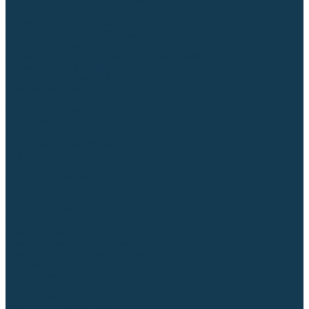
Приспособления для сварочных работ
Блоки жидкостного охлаждения
Тележки для сварочных аппаратов
Механизмы подачи и запчасти к ним
Дистанционное управление
Машинки для заточки вольфрамовых электродов
Автоматизация сварки
Вращатели сварочные
Центраторы для труб
Сварочные каретки
Промышленные роботы
Средства защиты
Сварочные маски
Краги, перчатки, руковицы
Спецодежда
Очки защитные
Палатки сварщика
Плазменная резка (CUT)
Источники (CUT)
Станки плазменной резки
Плазмотроны
Комплектующие для плазмотронов
Комплектующие для лазерной резки
Газосварочное оборудование
Газовые горелки
Газовые резаки
Лампы паяльные
Газовые редукторы