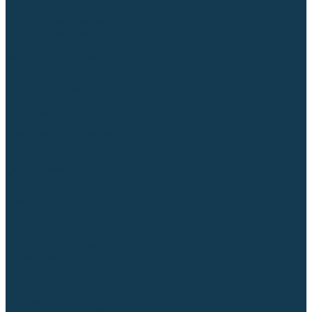
Столы сварочные
Магнитные держатели
Зажимной инструмент
Строгачи канавок
Клейма ударные
Автоматизация сварки
Вращатели сварочные
Центраторы для труб
Сварочные каретки
Промышленные роботы
Средства защиты
Сварочные маски
Краги, перчатки, руковицы
Спецодежда
Очки защитные
Палатки сварщика
Сварочное покрывало
Сварочные шторы
Стекла и комплектующие для масок
Респираторы и фильтры
Плазменная резка (CUT)
Источники (CUT)
Станки плазменной резки
Плазмотроны
Комплектующие для плазмотронов
Сопла CUT
Электроды CUT
Экраны