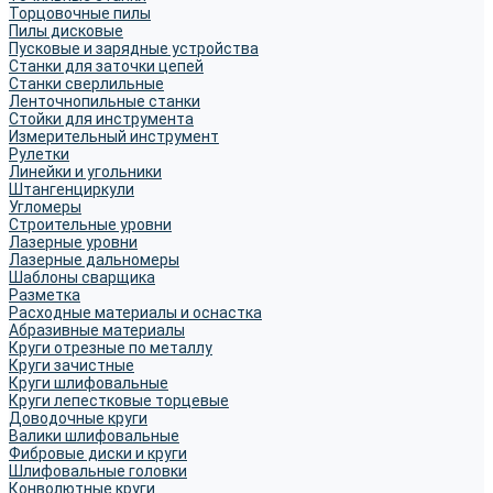
Торцовочные пилы
Пилы дисковые
Пусковые и зарядные устройства
Станки для заточки цепей
Станки сверлильные
Ленточнопильные станки
Стойки для инструмента
Измерительный инструмент
Рулетки
Линейки и угольники
Штангенциркули
Угломеры
Строительные уровни
Лазерные уровни
Лазерные дальномеры
Шаблоны сварщика
Разметка
Расходные материалы и оснастка
Абразивные материалы
Круги отрезные по металлу
Круги зачистные
Круги шлифовальные
Круги лепестковые торцевые
Доводочные круги
Валики шлифовальные
Фибровые диски и круги
Шлифовальные головки
Конволютные круги