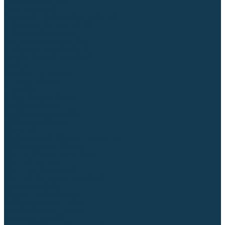
Торцовочные пилы
Пилы дисковые
Пусковые и зарядные устройства
Станки для заточки цепей
Станки сверлильные
Ленточнопильные станки
Стойки для инструмента
Измерительный инструмент
Рулетки
Линейки и угольники
Штангенциркули
Угломеры
Строительные уровни
Лазерные уровни
Лазерные дальномеры
Шаблоны сварщика
Разметка
Расходные материалы и оснастка
Абразивные материалы
Круги отрезные по металлу
Круги зачистные
Круги шлифовальные
Круги лепестковые торцевые
Доводочные круги
Валики шлифовальные
Фибровые диски и круги
Шлифовальные головки
Конволютные круги