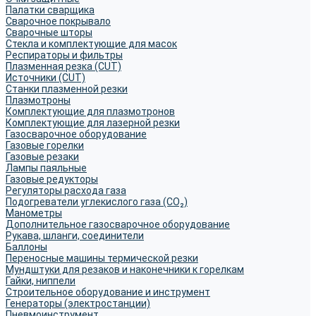
Палатки сварщика
Сварочное покрывало
Сварочные шторы
Стекла и комплектующие для масок
Респираторы и фильтры
Плазменная резка (CUT)
Источники (CUT)
Станки плазменной резки
Плазмотроны
Комплектующие для плазмотронов
Комплектующие для лазерной резки
Газосварочное оборудование
Газовые горелки
Газовые резаки
Лампы паяльные
Газовые редукторы
Регуляторы расхода газа
Подогреватели углекислого газа (CO₂)
Манометры
Дополнительное газосварочное оборудование
Рукава, шланги, соединители
Баллоны
Переносные машины термической резки
Мундштуки для резаков и наконечники к горелкам
Гайки, ниппели
Строительное оборудование и инструмент
Генераторы (электростанции)
Пневмоинструмент