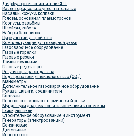
Диффузоры и завихрители CUT
Изоляторы, кольца уплотнительные
Насадки, кожухи, колпаки
Головы, основания плазмотронов
Корпусы, разъёмы
Шлейфы, кабеля
Наборы балеринок
Циркульные устройства
Комплектующие для лазерной резки
Газосварочное оборудование
Газовые горелки
Газовые резаки
Лампы паяльные
Газовые редукторы
Регуляторы расхода газа
Подогреватели углекислого газа (CO₂)
Манометры
Дополнительное газосварочное оборудование
Рукава, шланги, соединители
Баллоны
Переносные машины термической резки
Мундштуки для резаков и наконечники к горелкам
Гайки, ниппели
Строительное оборудование и инструмент
Генераторы (электростанции)
Бензиновые
Дизельные
Инверторные