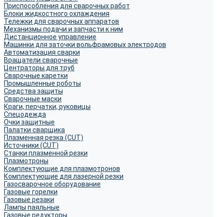
Приспособления для сварочных работ
Блоки жидкостного охлаждения
Тележки для сварочных аппаратов
Механизмы подачи и запчасти к ним
Дистанционное управление
Машинки для заточки вольфрамовых электродов
Автоматизация сварки
Вращатели сварочные
Центраторы для труб
Сварочные каретки
Промышленные роботы
Средства защиты
Сварочные маски
Краги, перчатки, руковицы
Спецодежда
Очки защитные
Палатки сварщика
Плазменная резка (CUT)
Источники (CUT)
Станки плазменной резки
Плазмотроны
Комплектующие для плазмотронов
Комплектующие для лазерной резки
Газосварочное оборудование
Газовые горелки
Газовые резаки
Лампы паяльные
Газовые редукторы