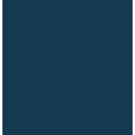
Гусаки TIG (головки, кнопки)
Соединители быстросъемные
Штуцеры
Переходники, разъёмы
Запчасти и комплектующие для сварки
Комплектующие ММА
Клеммы заземления
Кабельная продукция (вилки, розетки)
Аксессуары для автоматической сварки
Комплектующие SPOT
Сварочная химия
Спрей (от налипания брызг) и паста
Средства по уходу за металлом
Охлаждающая жидкость
Молотки сварщика
Приспособления для сварочных работ
Блоки жидкостного охлаждения
Тележки для сварочных аппаратов
Механизмы подачи и запчасти к ним
Подающие механизмы
Запчасти для подающих механизмов
Клапаны электромагнитные
Ролики для подающих механизмов
Дистанционное управление
Машинки для заточки вольфрамовых электродов
Вытяжная вентиляция (горелки с дымоотсосом)
Печи для прокалки электродов
Термопеналы