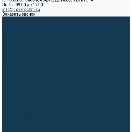
г. Тюмень, Головной офис, Дружбы, 128 к1 ст4
Пн-Пт: 09:00 до 17:00
info@1svarochnii.ru
Заказать звонок
Каталог товаров
Сварочные аппараты
Полуавтоматы (MIG-MAG)
Инверторы (MMA)
Аргонодуговые (TIG)
Выпрямители, реостаты
Точечная (SPOT)
Материалы для сварочных работ
Сварочная проволока
Электроды
Присадочные прутки
Вольфрамовые электроды (неплавящиеся)
Припои
Сварочные горелки
MIG горелки для полуавтомата
TIG горелки для аргонодуговой сварки
Расходные части к горелкам MIG-MAG
Расходные части к горелкам TIG
Запчасти и комплектующие для сварки
Комплектующие ММА
Клеммы заземления
Кабельная продукция (вилки, розетки)
Аксессуары для автоматической сварки
Комплектующие SPOT