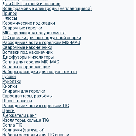
Для СПЕЦ. сталей и сплавов
Вольфрамовые электроды (неплавящиеся)
Припои
Флюсы
Керамические подкладки
Сварочные горелки
MIG горелки для полуавтомата
TIG горелки для аргонодуговой сварки
Расходные части к горелкам MIG-MAG
Сварочные наконечники
Вставки под наконечник
Диффузоры и изоляторы
Сопла для горелок MIG-MAG
Каналы направляющие
Наборы расходки для полуавтомата
Гусаки
Рукоятки
Кнопки
Спирали для горелки
Евроадаптеры, разъёмы
Шланг-пакеты
Расходные части к горелкам TIG
Цанги
Держатели цанг
Изоляторы, кольца TIG
Сопла TIG
Колпачки (заглушки)
Наборы расходки для TIG сварки