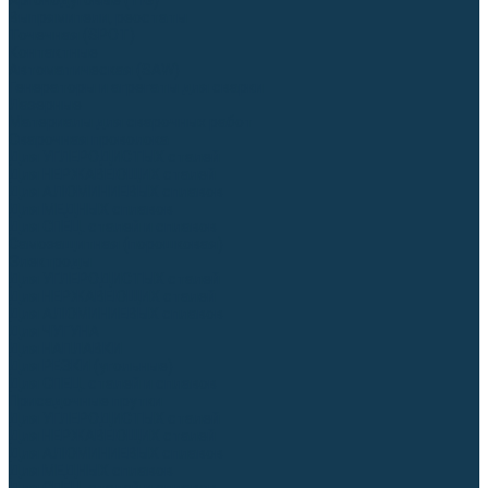
Аргонодуговые (TIG)
Выпрямители, реостаты
Точечная (SPOT)
Контактные
Автоматическая (SAW)
Генераторы и агрегаты для сварки
Лазерные
Материалы для сварочных работ
Сварочная проволока
Для УГЛЕРОДИСТЫХ сталей
Для НЕРЖАВЕЮЩИХ сталей
Для АЛЮМИНИЕВЫХ сплавов
Для МЕДНЫХ сплавов
Для СПЕЦ. сталей и сплавов
Самозащитная (порошковая)
Электроды
Для УГЛЕРОДИСТЫХ сталей
Для НЕРЖАВЕЮЩИХ сталей
Для АЛЮМИНИЕВЫХ сплавов
Для ЧУГУНА
Для НАПЛАВКИ
Для РЕЗКИ (угольные)
Для СПЕЦ. сталей и сплавов
Присадочные прутки
Для УГЛЕРОДИСТЫХ сталей
Для НЕРЖАВЕЮЩИХ сталей
Для АЛЮМИНИЕВЫХ сплавов
Для МЕДНЫХ сплавов