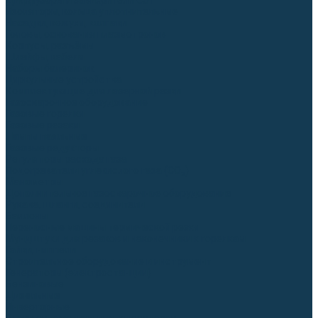
Диффузоры и завихрители CUT
Изоляторы, кольца уплотнительные
Насадки, кожухи, колпаки
Головы, основания плазмотронов
Корпусы, разъёмы
Шлейфы, кабеля
Наборы балеринок
Циркульные устройства
Комплектующие для лазерной резки
Газосварочное оборудование
Газовые горелки
Газовые резаки
Лампы паяльные
Газовые редукторы
Регуляторы расхода газа
Подогреватели углекислого газа (CO₂)
Манометры
Дополнительное газосварочное оборудование
Рукава, шланги, соединители
Баллоны
Переносные машины термической резки
Мундштуки для резаков и наконечники к горелкам
Гайки, ниппели
Строительное оборудование и инструмент
Генераторы (электростанции)
Бензиновые
Дизельные
Инверторные