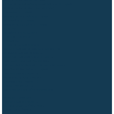
Регуляторы расхода газа
Строительное оборудование и инструмент
Генераторы (электростанции)
Пневмоинструмент
Аккумуляторный инструмент
Сетевой инструмент
Измерительный инструмент
Рулетки
Линейки и угольники
Штангенциркули
Угломеры
Строительные уровни
Расходные материалы и оснастка
Абразивные материалы
Корончатые сверла и штифты
Твёрдосплавные борфрезы
Щетки технические, щетки-крацовки
Резьбонарезной инструмент
Сварочные аппараты
Материалы для сварки
Плазменная резка (CUT)
Средства защиты
Газосварочное оборудование
...
Каталог товаров
Сварочные аппараты
Полуавтоматы (MIG-MAG)
Инверторы (MMA)