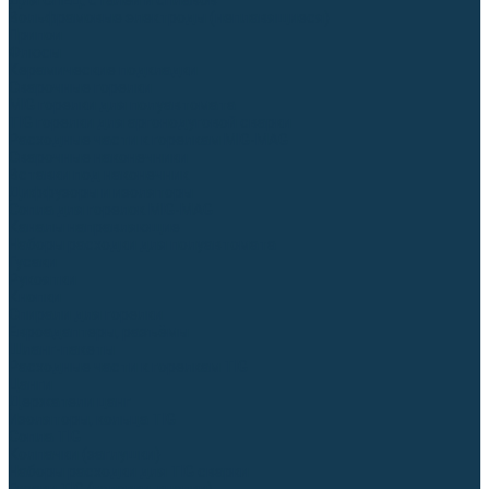
Для СПЕЦ. сталей и сплавов
Вольфрамовые электроды (неплавящиеся)
Припои
Флюсы
Керамические подкладки
Сварочные горелки
MIG горелки для полуавтомата
TIG горелки для аргонодуговой сварки
Расходные части к горелкам MIG-MAG
Сварочные наконечники
Вставки под наконечник
Диффузоры и изоляторы
Сопла для горелок MIG-MAG
Каналы направляющие
Наборы расходки для полуавтомата
Гусаки
Рукоятки
Кнопки
Спирали для горелки
Евроадаптеры, разъёмы
Шланг-пакеты
Расходные части к горелкам TIG
Цанги
Держатели цанг
Изоляторы, кольца TIG
Сопла TIG
Колпачки (заглушки)
Наборы расходки для TIG сварки