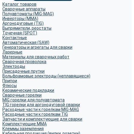
Каталог товаров
Сварочные аппараты
Полуавтоматы (MIG-MAG)
Инверторы (MMA)
Аргонодуговые (TIG)
Выпрямители, реостаты
Точечная (SPOT)
Контактные
Автоматическая (SAW)
Генераторы и агрегаты для сварки
Лазерные
Материалы для сварочных работ
Сварочная проволока
Электроды
Присадочные прутки
Вольфрамовые электроды (неплавящиеся)
Припои
Флюсы
Керамические подкладки
Сварочные горелки
MIG горелки для полуавтомата
TIG горелки для аргонодуговой сварки
Расходные части к горелкам MIG-MAG
Расходные части к горелкам TIG
Запчасти и комплектующие для сварки
Комплектующие ММА
Клеммы заземления
Кабельная продукция (вилки, розетки)