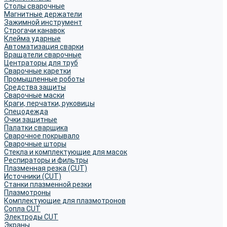
Столы сварочные
Магнитные держатели
Зажимной инструмент
Строгачи канавок
Клейма ударные
Автоматизация сварки
Вращатели сварочные
Центраторы для труб
Сварочные каретки
Промышленные роботы
Средства защиты
Сварочные маски
Краги, перчатки, руковицы
Спецодежда
Очки защитные
Палатки сварщика
Сварочное покрывало
Сварочные шторы
Стекла и комплектующие для масок
Респираторы и фильтры
Плазменная резка (CUT)
Источники (CUT)
Станки плазменной резки
Плазмотроны
Комплектующие для плазмотронов
Сопла CUT
Электроды CUT
Экраны