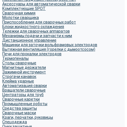
Аксессуары для автоматической сварки
Комплектующие SPOT
Сварочная химия
Молотки сварщика
Приспособления для сварочных работ
Блоки жидкостного охлаждения
Тележки для сварочных аппаратов
Механизмы подачи и запчасти к ним
Дистанционное управление
Машинки для заточки вольфрамовых электродов
Вытяжная вентиляция (горелки с дымоотсосом)
Печи для прокалки электродов
Термопеналы
Столы сварочные
Магнитные держатели
Зажимной инструмент
Строгачи канавок
Клейма ударные
Автоматизация сварки
Вращатели сварочные
Центраторы для труб
Сварочные каретки
Промышленные роботы
Средства защиты
Сварочные маски
Краги, перчатки, руковицы
Спецодежда
Очки защитные