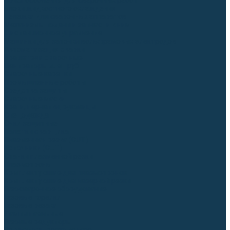
Приспособления для сварочных работ
Блоки жидкостного охлаждения
Тележки для сварочных аппаратов
Механизмы подачи и запчасти к ним
Дистанционное управление
Машинки для заточки вольфрамовых электродов
Автоматизация сварки
Вращатели сварочные
Центраторы для труб
Сварочные каретки
Промышленные роботы
Средства защиты
Сварочные маски
Краги, перчатки, руковицы
Спецодежда
Очки защитные
Палатки сварщика
Плазменная резка (CUT)
Источники (CUT)
Станки плазменной резки
Плазмотроны
Комплектующие для плазмотронов
Комплектующие для лазерной резки
Газосварочное оборудование
Газовые горелки
Газовые резаки
Лампы паяльные
Газовые редукторы