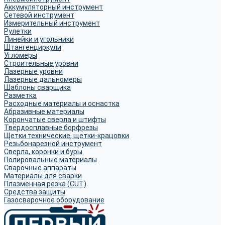
Аккумуляторный инструмент
Сетевой инструмент
Измерительный инструмент
Рулетки
Линейки и угольники
Штангенциркули
Угломеры
Строительные уровни
Лазерные уровни
Лазерные дальномеры
Шаблоны сварщика
Разметка
Расходные материалы и оснастка
Абразивные материалы
Корончатые сверла и штифты
Твёрдосплавные борфрезы
Щетки технические, щетки-крацовки
Резьбонарезной инструмент
Сверла, коронки и буры
Полировальные материалы
Сварочные аппараты
Материалы для сварки
Плазменная резка (CUT)
Средства защиты
Газосварочное оборудование