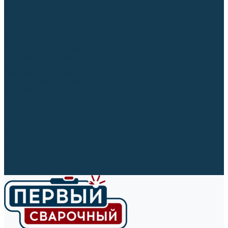
Ленты абразивные (для шлифмашин)
Корончатые сверла и штифты
Твёрдосплавные борфрезы
Щетки технические, щетки-крацовки
Резьбонарезной инструмент
Сверла, коронки и буры
Полировальные материалы
Полировальные круги
Войлочные полировальные круги
Фетровые полировальные круги
Муслиновые полировальные круги
Cизалевые полировальные круги
Полировальные головки
Полировальные валики
Щётки для чистки кругов
Полировальные пасты
Наборы для обработки (полировки)
Сварочные аппараты
Материалы для сварки
Плазменная резка (CUT)
Средства защиты
Газосварочное оборудование