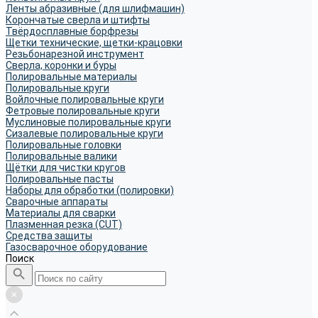
Ленты абразивные (для шлифмашин)
Корончатые сверла и штифты
Твёрдосплавные борфрезы
Щетки технические, щетки-крацовки
Резьбонарезной инструмент
Сверла, коронки и буры
Полировальные материалы
Полировальные круги
Войлочные полировальные круги
Фетровые полировальные круги
Муслиновые полировальные круги
Cизалевые полировальные круги
Полировальные головки
Полировальные валики
Щётки для чистки кругов
Полировальные пасты
Наборы для обработки (полировки)
Сварочные аппараты
Материалы для сварки
Плазменная резка (CUT)
Средства защиты
Газосварочное оборудование
Поиск