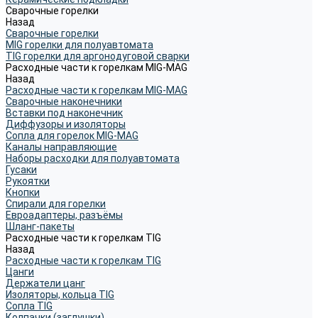
Сварочные горелки
Назад
Сварочные горелки
MIG горелки для полуавтомата
TIG горелки для аргонодуговой сварки
Расходные части к горелкам MIG-MAG
Назад
Расходные части к горелкам MIG-MAG
Сварочные наконечники
Вставки под наконечник
Диффузоры и изоляторы
Сопла для горелок MIG-MAG
Каналы направляющие
Наборы расходки для полуавтомата
Гусаки
Рукоятки
Кнопки
Спирали для горелки
Евроадаптеры, разъёмы
Шланг-пакеты
Расходные части к горелкам TIG
Назад
Расходные части к горелкам TIG
Цанги
Держатели цанг
Изоляторы, кольца TIG
Сопла TIG
Колпачки (заглушки)