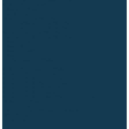
Блоки автоматики для генераторов
Аксессуары для генераторов
Пневмоинструмент
Компрессоры
Безмасляные компрессоры
Масляные ременные компрессоры
Масляные коаксиальные компрессоры
Автомобильные компрессоры
Комплектующие для компрессоров
Пневмошлифмашины
Пневмодрели
Пневмогайковерты
Пневмопистолеты
Наборы пневмоинструмента
Шланги
Аксессуары к пневмоинструменту
Аккумуляторный инструмент
Аккумуляторные УШМ (болгарки)
Аккумуляторные дрели-шуруповерты
Аккумуляторные перфораторы
Аккумуляторные дисковые пилы
Аккумуляторные батареи, зарядные устройства
Сетевой инструмент
УШМ и шлифмашины
Дрели, миксеры, шуруповерты сетевые
Перфораторы
Отбойные молотки
Точильные станки