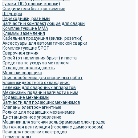
Гусаки TIG (головки, кнопки)
Соединители быстросъемные
Штуцеры
Переходники, разъёмы
Запчасти и комплектующие для сварки
Комплектующие ММА
Клеммы заземления
Кабельная продукция (вилки, розетки)
Аксессуары для автоматической сварки
Комплектующие SPOT
Сварочная химия
Спрей (от налипания брызг) и паста
Средства по уходу за металлом
Охлаждающая жидкость
Молотки сварщика
Приспособления для сварочных работ
Блоки жидкостного охлаждения
Тележки для сварочных аппаратов
Механизмы подачи и запчасти к ним
Подающие механизмы
Запчасти для подающих механизмов
Клапаны электромагнитные
Ролики для подающих механизмов
Дистанционное управление
Машинки для заточки вольфрамовых электродов
Вытяжная вентиляция (горелки с дымоотсосом)
Печи для прокалки электродов
Термопеналы