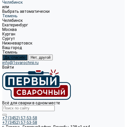
Челябинск
или
Выбрать автоматически
Тюмень
Челябинск
Екатеринбург
Москва
Курган
Сургут
Нижневартовск
Ваш город
Тюмень
Да, спасибо
Нет, другой
info@1svarochnii.ru
Войти
Всё для сварки в одном месте
+7 (3452) 57-53-58
+7 (3452) 57-53-58