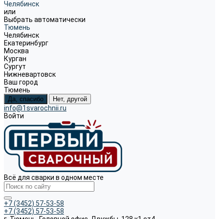
Челябинск
или
Выбрать автоматически
Тюмень
Челябинск
Екатеринбург
Москва
Курган
Сургут
Нижневартовск
Ваш город
Тюмень
Да, спасибо
Нет, другой
info@1svarochnii.ru
Войти
Всё для сварки в одном месте
+7 (3452) 57-53-58
+7 (3452) 57-53-58