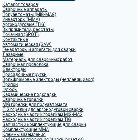
Каталог товаров
Сварочные аппараты
Полуавтоматы (MIG-MAG)
Инверторы (MMA)
Аргонодуговые (TIG)
Выпрямители, реостаты
Точечная (SPOT)
Контактные
Автоматическая (SAW)
Генераторы и агрегаты для сварки
Лазерные
Материалы для сварочных работ
Сварочная проволока
Электроды
Присадочные прутки
Вольфрамовые электроды (неплавящиеся)
Припои
Флюсы
Керамические подкладки
Сварочные горелки
MIG горелки для полуавтомата
TIG горелки для аргонодуговой сварки
Расходные части к горелкам MIG-MAG
Расходные части к горелкам TIG
Запчасти и комплектующие для сварки
Комплектующие ММА
Клеммы заземления
Кабельная продукция (вилки, розетки)