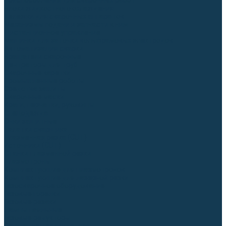
Приспособления для сварочных работ
Блоки жидкостного охлаждения
Тележки для сварочных аппаратов
Механизмы подачи и запчасти к ним
Дистанционное управление
Машинки для заточки вольфрамовых электродов
Автоматизация сварки
Вращатели сварочные
Центраторы для труб
Сварочные каретки
Промышленные роботы
Средства защиты
Сварочные маски
Краги, перчатки, руковицы
Спецодежда
Очки защитные
Палатки сварщика
Плазменная резка (CUT)
Источники (CUT)
Станки плазменной резки
Плазмотроны
Комплектующие для плазмотронов
Комплектующие для лазерной резки
Газосварочное оборудование
Газовые горелки
Газовые резаки
Лампы паяльные
Газовые редукторы