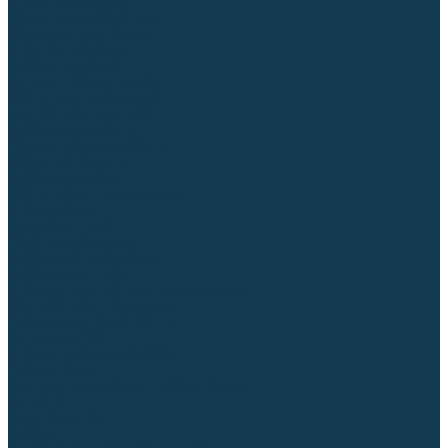
Столы сварочные
Магнитные держатели
Зажимной инструмент
Строгачи канавок
Клейма ударные
Автоматизация сварки
Вращатели сварочные
Центраторы для труб
Сварочные каретки
Промышленные роботы
Средства защиты
Сварочные маски
Краги, перчатки, руковицы
Спецодежда
Очки защитные
Палатки сварщика
Сварочное покрывало
Сварочные шторы
Стекла и комплектующие для масок
Респираторы и фильтры
Плазменная резка (CUT)
Источники (CUT)
Станки плазменной резки
Плазмотроны
Комплектующие для плазмотронов
Сопла CUT
Электроды CUT
Экраны