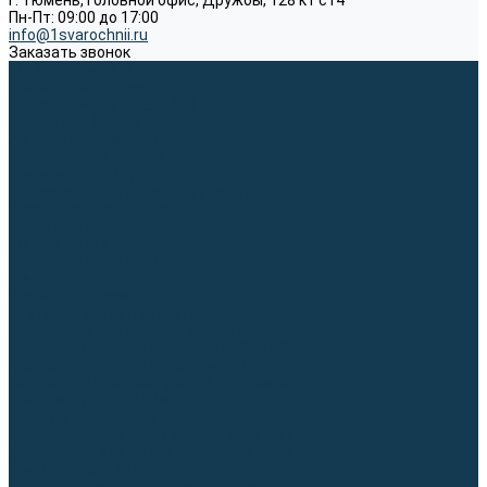
г. Тюмень, Головной офис, Дружбы, 128 к1 ст4
Пн-Пт: 09:00 до 17:00
info@1svarochnii.ru
Заказать звонок
Каталог товаров
Сварочные аппараты
Полуавтоматы (MIG-MAG)
Инверторы (MMA)
Аргонодуговые (TIG)
Выпрямители, реостаты
Точечная (SPOT)
Материалы для сварочных работ
Сварочная проволока
Электроды
Присадочные прутки
Вольфрамовые электроды (неплавящиеся)
Припои
Сварочные горелки
MIG горелки для полуавтомата
TIG горелки для аргонодуговой сварки
Расходные части к горелкам MIG-MAG
Расходные части к горелкам TIG
Запчасти и комплектующие для сварки
Комплектующие ММА
Клеммы заземления
Кабельная продукция (вилки, розетки)
Аксессуары для автоматической сварки
Комплектующие SPOT