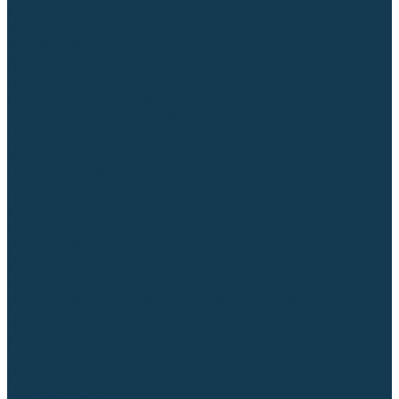
Блоки автоматики для генераторов
Аксессуары для генераторов
Пневмоинструмент
Компрессоры
Безмасляные компрессоры
Масляные ременные компрессоры
Масляные коаксиальные компрессоры
Автомобильные компрессоры
Комплектующие для компрессоров
Пневмошлифмашины
Пневмодрели
Пневмогайковерты
Пневмопистолеты
Наборы пневмоинструмента
Шланги
Аксессуары к пневмоинструменту
Аккумуляторный инструмент
Аккумуляторные УШМ (болгарки)
Аккумуляторные дрели-шуруповерты
Аккумуляторные перфораторы
Аккумуляторные дисковые пилы
Аккумуляторные батареи, зарядные устройства
Сетевой инструмент
УШМ и шлифмашины
Дрели, миксеры, шуруповерты сетевые
Перфораторы
Отбойные молотки
Точильные станки