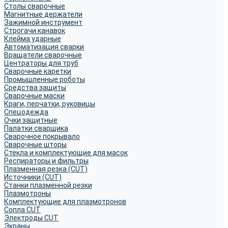
Столы сварочные
Магнитные держатели
Зажимной инструмент
Строгачи канавок
Клейма ударные
Автоматизация сварки
Вращатели сварочные
Центраторы для труб
Сварочные каретки
Промышленные роботы
Средства защиты
Сварочные маски
Краги, перчатки, руковицы
Спецодежда
Очки защитные
Палатки сварщика
Сварочное покрывало
Сварочные шторы
Стекла и комплектующие для масок
Респираторы и фильтры
Плазменная резка (CUT)
Источники (CUT)
Станки плазменной резки
Плазмотроны
Комплектующие для плазмотронов
Сопла CUT
Электроды CUT
Экраны