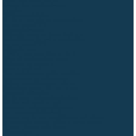
Гусаки TIG (головки, кнопки)
Соединители быстросъемные
Штуцеры
Переходники, разъёмы
Запчасти и комплектующие для сварки
Комплектующие ММА
Клеммы заземления
Кабельная продукция (вилки, розетки)
Аксессуары для автоматической сварки
Комплектующие SPOT
Сварочная химия
Спрей (от налипания брызг) и паста
Средства по уходу за металлом
Охлаждающая жидкость
Молотки сварщика
Приспособления для сварочных работ
Блоки жидкостного охлаждения
Тележки для сварочных аппаратов
Механизмы подачи и запчасти к ним
Подающие механизмы
Запчасти для подающих механизмов
Клапаны электромагнитные
Ролики для подающих механизмов
Дистанционное управление
Машинки для заточки вольфрамовых электродов
Вытяжная вентиляция (горелки с дымоотсосом)
Печи для прокалки электродов
Термопеналы