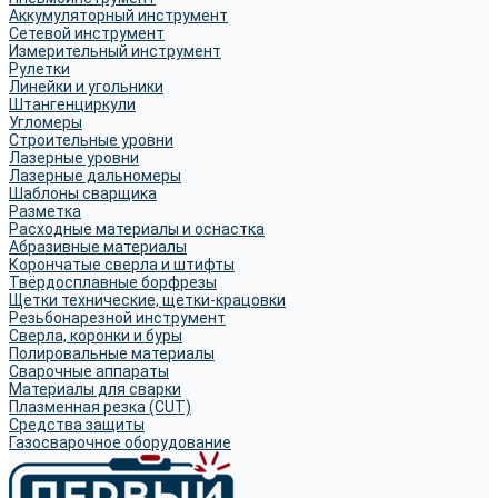
Аккумуляторный инструмент
Сетевой инструмент
Измерительный инструмент
Рулетки
Линейки и угольники
Штангенциркули
Угломеры
Строительные уровни
Лазерные уровни
Лазерные дальномеры
Шаблоны сварщика
Разметка
Расходные материалы и оснастка
Абразивные материалы
Корончатые сверла и штифты
Твёрдосплавные борфрезы
Щетки технические, щетки-крацовки
Резьбонарезной инструмент
Сверла, коронки и буры
Полировальные материалы
Сварочные аппараты
Материалы для сварки
Плазменная резка (CUT)
Средства защиты
Газосварочное оборудование