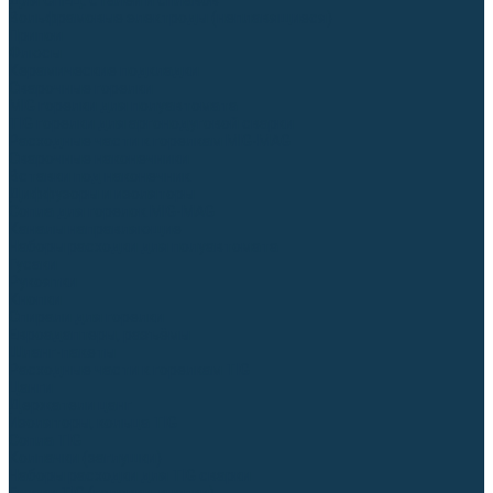
Для СПЕЦ. сталей и сплавов
Вольфрамовые электроды (неплавящиеся)
Припои
Флюсы
Керамические подкладки
Сварочные горелки
MIG горелки для полуавтомата
TIG горелки для аргонодуговой сварки
Расходные части к горелкам MIG-MAG
Сварочные наконечники
Вставки под наконечник
Диффузоры и изоляторы
Сопла для горелок MIG-MAG
Каналы направляющие
Наборы расходки для полуавтомата
Гусаки
Рукоятки
Кнопки
Спирали для горелки
Евроадаптеры, разъёмы
Шланг-пакеты
Расходные части к горелкам TIG
Цанги
Держатели цанг
Изоляторы, кольца TIG
Сопла TIG
Колпачки (заглушки)
Наборы расходки для TIG сварки