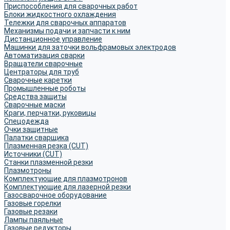
Приспособления для сварочных работ
Блоки жидкостного охлаждения
Тележки для сварочных аппаратов
Механизмы подачи и запчасти к ним
Дистанционное управление
Машинки для заточки вольфрамовых электродов
Автоматизация сварки
Вращатели сварочные
Центраторы для труб
Сварочные каретки
Промышленные роботы
Средства защиты
Сварочные маски
Краги, перчатки, руковицы
Спецодежда
Очки защитные
Палатки сварщика
Плазменная резка (CUT)
Источники (CUT)
Станки плазменной резки
Плазмотроны
Комплектующие для плазмотронов
Комплектующие для лазерной резки
Газосварочное оборудование
Газовые горелки
Газовые резаки
Лампы паяльные
Газовые редукторы