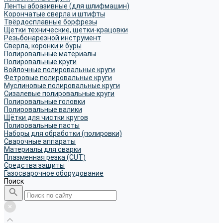
Ленты абразивные (для шлифмашин)
Корончатые сверла и штифты
Твёрдосплавные борфрезы
Щетки технические, щетки-крацовки
Резьбонарезной инструмент
Сверла, коронки и буры
Полировальные материалы
Полировальные круги
Войлочные полировальные круги
Фетровые полировальные круги
Муслиновые полировальные круги
Cизалевые полировальные круги
Полировальные головки
Полировальные валики
Щётки для чистки кругов
Полировальные пасты
Наборы для обработки (полировки)
Сварочные аппараты
Материалы для сварки
Плазменная резка (CUT)
Средства защиты
Газосварочное оборудование
Поиск