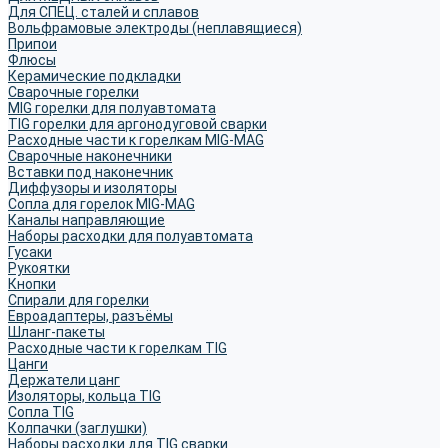
Для СПЕЦ. сталей и сплавов
Вольфрамовые электроды (неплавящиеся)
Припои
Флюсы
Керамические подкладки
Сварочные горелки
MIG горелки для полуавтомата
TIG горелки для аргонодуговой сварки
Расходные части к горелкам MIG-MAG
Сварочные наконечники
Вставки под наконечник
Диффузоры и изоляторы
Сопла для горелок MIG-MAG
Каналы направляющие
Наборы расходки для полуавтомата
Гусаки
Рукоятки
Кнопки
Спирали для горелки
Евроадаптеры, разъёмы
Шланг-пакеты
Расходные части к горелкам TIG
Цанги
Держатели цанг
Изоляторы, кольца TIG
Сопла TIG
Колпачки (заглушки)
Наборы расходки для TIG сварки