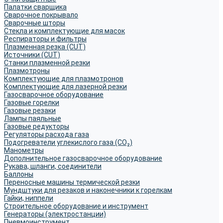
Палатки сварщика
Сварочное покрывало
Сварочные шторы
Стекла и комплектующие для масок
Респираторы и фильтры
Плазменная резка (CUT)
Источники (CUT)
Станки плазменной резки
Плазмотроны
Комплектующие для плазмотронов
Комплектующие для лазерной резки
Газосварочное оборудование
Газовые горелки
Газовые резаки
Лампы паяльные
Газовые редукторы
Регуляторы расхода газа
Подогреватели углекислого газа (CO₂)
Манометры
Дополнительное газосварочное оборудование
Рукава, шланги, соединители
Баллоны
Переносные машины термической резки
Мундштуки для резаков и наконечники к горелкам
Гайки, ниппели
Строительное оборудование и инструмент
Генераторы (электростанции)
Пневмоинструмент