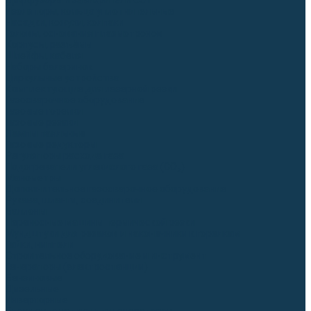
Диффузоры и завихрители CUT
Изоляторы, кольца уплотнительные
Насадки, кожухи, колпаки
Головы, основания плазмотронов
Корпусы, разъёмы
Шлейфы, кабеля
Наборы балеринок
Циркульные устройства
Комплектующие для лазерной резки
Газосварочное оборудование
Газовые горелки
Газовые резаки
Лампы паяльные
Газовые редукторы
Регуляторы расхода газа
Подогреватели углекислого газа (CO₂)
Манометры
Дополнительное газосварочное оборудование
Рукава, шланги, соединители
Баллоны
Переносные машины термической резки
Мундштуки для резаков и наконечники к горелкам
Гайки, ниппели
Строительное оборудование и инструмент
Генераторы (электростанции)
Бензиновые
Дизельные
Инверторные