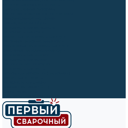
Ленты абразивные (для шлифмашин)
Корончатые сверла и штифты
Твёрдосплавные борфрезы
Щетки технические, щетки-крацовки
Резьбонарезной инструмент
Сверла, коронки и буры
Полировальные материалы
Полировальные круги
Войлочные полировальные круги
Фетровые полировальные круги
Муслиновые полировальные круги
Cизалевые полировальные круги
Полировальные головки
Полировальные валики
Щётки для чистки кругов
Полировальные пасты
Наборы для обработки (полировки)
Сварочные аппараты
Материалы для сварки
Плазменная резка (CUT)
Средства защиты
Газосварочное оборудование