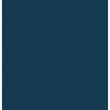
Аргонодуговые (TIG)
Выпрямители, реостаты
Точечная (SPOT)
Контактные
Автоматическая (SAW)
Генераторы и агрегаты для сварки
Лазерные
Материалы для сварочных работ
Сварочная проволока
Для УГЛЕРОДИСТЫХ сталей
Для НЕРЖАВЕЮЩИХ сталей
Для АЛЮМИНИЕВЫХ сплавов
Для МЕДНЫХ сплавов
Для СПЕЦ. сталей и сплавов
Самозащитная (порошковая)
Электроды
Для УГЛЕРОДИСТЫХ сталей
Для НЕРЖАВЕЮЩИХ сталей
Для АЛЮМИНИЕВЫХ сплавов
Для ЧУГУНА
Для НАПЛАВКИ
Для РЕЗКИ (угольные)
Для СПЕЦ. сталей и сплавов
Присадочные прутки
Для УГЛЕРОДИСТЫХ сталей
Для НЕРЖАВЕЮЩИХ сталей
Для АЛЮМИНИЕВЫХ сплавов
Для МЕДНЫХ сплавов