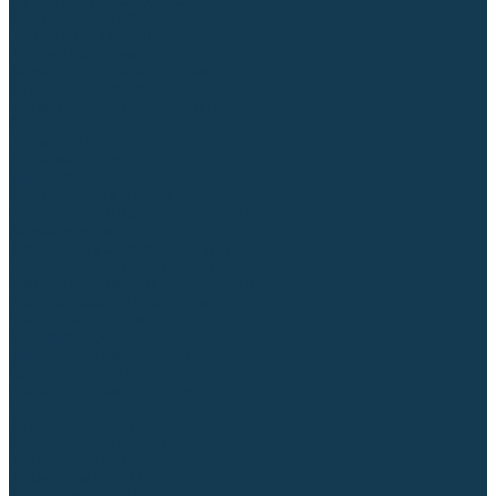
Регуляторы расхода газа
Строительное оборудование и инструмент
Генераторы (электростанции)
Пневмоинструмент
Аккумуляторный инструмент
Сетевой инструмент
Измерительный инструмент
Рулетки
Линейки и угольники
Штангенциркули
Угломеры
Строительные уровни
Расходные материалы и оснастка
Абразивные материалы
Корончатые сверла и штифты
Твёрдосплавные борфрезы
Щетки технические, щетки-крацовки
Резьбонарезной инструмент
Сварочные аппараты
Материалы для сварки
Плазменная резка (CUT)
Средства защиты
Газосварочное оборудование
...
Каталог товаров
Сварочные аппараты
Полуавтоматы (MIG-MAG)
Инверторы (MMA)