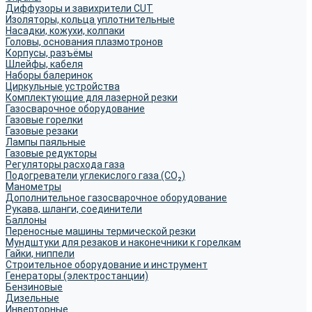
Диффузоры и завихрители CUT
Изоляторы, кольца уплотнительные
Насадки, кожухи, колпаки
Головы, основания плазмотронов
Корпусы, разъёмы
Шлейфы, кабеля
Наборы балеринок
Циркульные устройства
Комплектующие для лазерной резки
Газосварочное оборудование
Газовые горелки
Газовые резаки
Лампы паяльные
Газовые редукторы
Регуляторы расхода газа
Подогреватели углекислого газа (CO₂)
Манометры
Дополнительное газосварочное оборудование
Рукава, шланги, соединители
Баллоны
Переносные машины термической резки
Мундштуки для резаков и наконечники к горелкам
Гайки, ниппели
Строительное оборудование и инструмент
Генераторы (электростанции)
Бензиновые
Дизельные
Инверторные