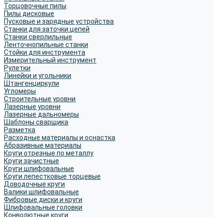
Торцовочные пилы
Пилы дисковые
Пусковые и зарядные устройства
Станки для заточки цепей
Станки сверлильные
Ленточнопильные станки
Стойки для инструмента
Измерительный инструмент
Рулетки
Линейки и угольники
Штангенциркули
Угломеры
Строительные уровни
Лазерные уровни
Лазерные дальномеры
Шаблоны сварщика
Разметка
Расходные материалы и оснастка
Абразивные материалы
Круги отрезные по металлу
Круги зачистные
Круги шлифовальные
Круги лепестковые торцевые
Доводочные круги
Валики шлифовальные
Фибровые диски и круги
Шлифовальные головки
Конволютные круги