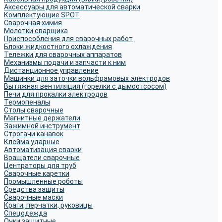
Аксессуары для автоматической сварки
Комплектующие SPOT
Сварочная химия
Молотки сварщика
Приспособления для сварочных работ
Блоки жидкостного охлаждения
Тележки для сварочных аппаратов
Механизмы подачи и запчасти к ним
Дистанционное управление
Машинки для заточки вольфрамовых электродов
Вытяжная вентиляция (горелки с дымоотсосом)
Печи для прокалки электродов
Термопеналы
Столы сварочные
Магнитные держатели
Зажимной инструмент
Строгачи канавок
Клейма ударные
Автоматизация сварки
Вращатели сварочные
Центраторы для труб
Сварочные каретки
Промышленные роботы
Средства защиты
Сварочные маски
Краги, перчатки, руковицы
Спецодежда
Очки защитные