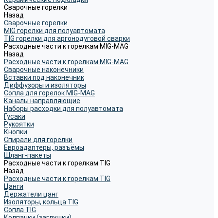
Сварочные горелки
Назад
Сварочные горелки
MIG горелки для полуавтомата
TIG горелки для аргонодуговой сварки
Расходные части к горелкам MIG-MAG
Назад
Расходные части к горелкам MIG-MAG
Сварочные наконечники
Вставки под наконечник
Диффузоры и изоляторы
Сопла для горелок MIG-MAG
Каналы направляющие
Наборы расходки для полуавтомата
Гусаки
Рукоятки
Кнопки
Спирали для горелки
Евроадаптеры, разъёмы
Шланг-пакеты
Расходные части к горелкам TIG
Назад
Расходные части к горелкам TIG
Цанги
Держатели цанг
Изоляторы, кольца TIG
Сопла TIG
Колпачки (заглушки)