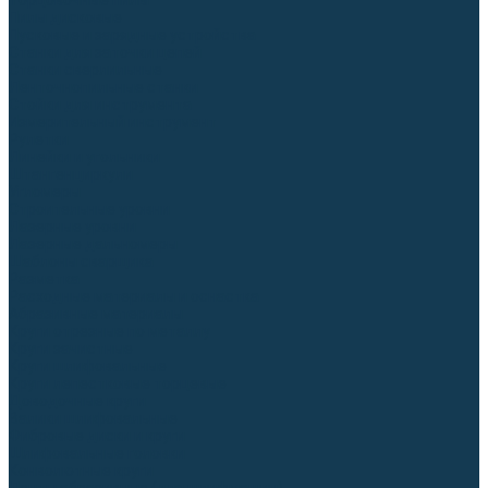
Торцовочные пилы
Пилы дисковые
Пусковые и зарядные устройства
Станки для заточки цепей
Станки сверлильные
Ленточнопильные станки
Стойки для инструмента
Измерительный инструмент
Рулетки
Линейки и угольники
Штангенциркули
Угломеры
Строительные уровни
Лазерные уровни
Лазерные дальномеры
Шаблоны сварщика
Разметка
Расходные материалы и оснастка
Абразивные материалы
Круги отрезные по металлу
Круги зачистные
Круги шлифовальные
Круги лепестковые торцевые
Доводочные круги
Валики шлифовальные
Фибровые диски и круги
Шлифовальные головки
Конволютные круги