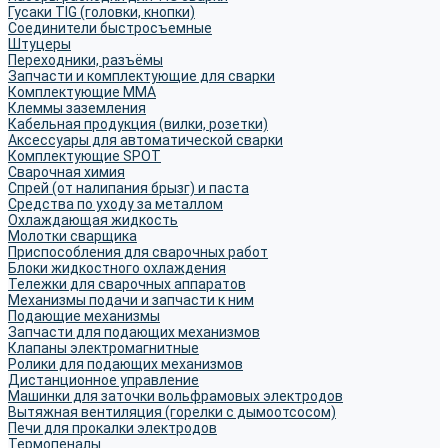
Гусаки TIG (головки, кнопки)
Соединители быстросъемные
Штуцеры
Переходники, разъёмы
Запчасти и комплектующие для сварки
Комплектующие ММА
Клеммы заземления
Кабельная продукция (вилки, розетки)
Аксессуары для автоматической сварки
Комплектующие SPOT
Сварочная химия
Спрей (от налипания брызг) и паста
Средства по уходу за металлом
Охлаждающая жидкость
Молотки сварщика
Приспособления для сварочных работ
Блоки жидкостного охлаждения
Тележки для сварочных аппаратов
Механизмы подачи и запчасти к ним
Подающие механизмы
Запчасти для подающих механизмов
Клапаны электромагнитные
Ролики для подающих механизмов
Дистанционное управление
Машинки для заточки вольфрамовых электродов
Вытяжная вентиляция (горелки с дымоотсосом)
Печи для прокалки электродов
Термопеналы