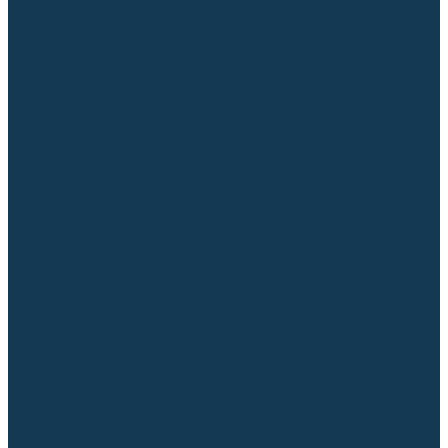
Столы сварочные
Магнитные держатели
Зажимной инструмент
Строгачи канавок
Клейма ударные
Автоматизация сварки
Вращатели сварочные
Центраторы для труб
Сварочные каретки
Промышленные роботы
Средства защиты
Сварочные маски
Краги, перчатки, руковицы
Спецодежда
Очки защитные
Палатки сварщика
Сварочное покрывало
Сварочные шторы
Стекла и комплектующие для масок
Респираторы и фильтры
Плазменная резка (CUT)
Источники (CUT)
Станки плазменной резки
Плазмотроны
Комплектующие для плазмотронов
Сопла CUT
Электроды CUT
Экраны