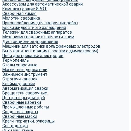
Аксессуары для автоматической сварки
Комплектующие SPOT
Сварочная химия
Молотки сварщика
Приспособления для сварочных работ
Блоки жидкостного охлаждения
Тележки для сварочных аппаратов
Механизмы подачи и запчасти к ним
Дистанционное управление
Машинки для заточки вольфрамовых электродов
Вытяжная вентиляция (горелки с дымоотсосом)
Печи для прокалки электродов
Термопеналы
Столы сварочные
Магнитные держатели
Зажимной инструмент
Строгачи канавок
Клейма ударные
Автоматизация сварки
Вращатели сварочные
Центраторы для труб
Сварочные каретки
Промышленные роботы
Средства защиты
Сварочные маски
Краги, перчатки, руковицы
Спецодежда
Очки защитные