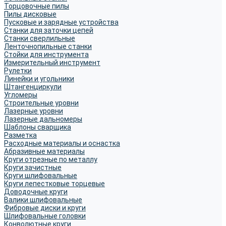
Торцовочные пилы
Пилы дисковые
Пусковые и зарядные устройства
Станки для заточки цепей
Станки сверлильные
Ленточнопильные станки
Стойки для инструмента
Измерительный инструмент
Рулетки
Линейки и угольники
Штангенциркули
Угломеры
Строительные уровни
Лазерные уровни
Лазерные дальномеры
Шаблоны сварщика
Разметка
Расходные материалы и оснастка
Абразивные материалы
Круги отрезные по металлу
Круги зачистные
Круги шлифовальные
Круги лепестковые торцевые
Доводочные круги
Валики шлифовальные
Фибровые диски и круги
Шлифовальные головки
Конволютные круги