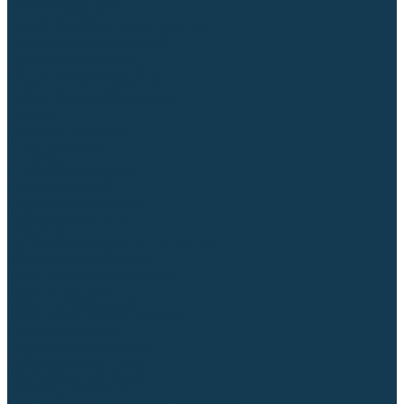
Торцовочные пилы
Пилы дисковые
Пусковые и зарядные устройства
Станки для заточки цепей
Станки сверлильные
Ленточнопильные станки
Стойки для инструмента
Измерительный инструмент
Рулетки
Линейки и угольники
Штангенциркули
Угломеры
Строительные уровни
Лазерные уровни
Лазерные дальномеры
Шаблоны сварщика
Разметка
Расходные материалы и оснастка
Абразивные материалы
Круги отрезные по металлу
Круги зачистные
Круги шлифовальные
Круги лепестковые торцевые
Доводочные круги
Валики шлифовальные
Фибровые диски и круги
Шлифовальные головки
Конволютные круги