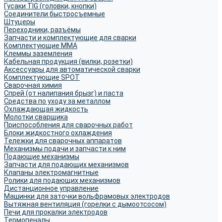
Гусаки TIG (головки, кнопки)
Соединители быстросъемные
Штуцеры
Переходники, разъёмы
Запчасти и комплектующие для сварки
Комплектующие ММА
Клеммы заземления
Кабельная продукция (вилки, розетки)
Аксессуары для автоматической сварки
Комплектующие SPOT
Сварочная химия
Спрей (от налипания брызг) и паста
Средства по уходу за металлом
Охлаждающая жидкость
Молотки сварщика
Приспособления для сварочных работ
Блоки жидкостного охлаждения
Тележки для сварочных аппаратов
Механизмы подачи и запчасти к ним
Подающие механизмы
Запчасти для подающих механизмов
Клапаны электромагнитные
Ролики для подающих механизмов
Дистанционное управление
Машинки для заточки вольфрамовых электродов
Вытяжная вентиляция (горелки с дымоотсосом)
Печи для прокалки электродов
Термопеналы