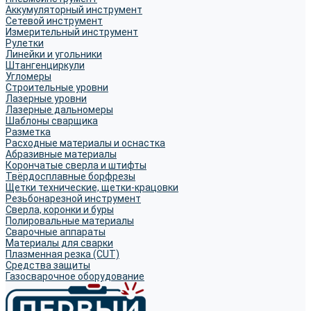
Аккумуляторный инструмент
Сетевой инструмент
Измерительный инструмент
Рулетки
Линейки и угольники
Штангенциркули
Угломеры
Строительные уровни
Лазерные уровни
Лазерные дальномеры
Шаблоны сварщика
Разметка
Расходные материалы и оснастка
Абразивные материалы
Корончатые сверла и штифты
Твёрдосплавные борфрезы
Щетки технические, щетки-крацовки
Резьбонарезной инструмент
Сверла, коронки и буры
Полировальные материалы
Сварочные аппараты
Материалы для сварки
Плазменная резка (CUT)
Средства защиты
Газосварочное оборудование