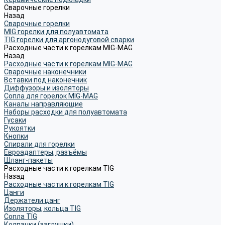
Сварочные горелки
Назад
Сварочные горелки
MIG горелки для полуавтомата
TIG горелки для аргонодуговой сварки
Расходные части к горелкам MIG-MAG
Назад
Расходные части к горелкам MIG-MAG
Сварочные наконечники
Вставки под наконечник
Диффузоры и изоляторы
Сопла для горелок MIG-MAG
Каналы направляющие
Наборы расходки для полуавтомата
Гусаки
Рукоятки
Кнопки
Спирали для горелки
Евроадаптеры, разъёмы
Шланг-пакеты
Расходные части к горелкам TIG
Назад
Расходные части к горелкам TIG
Цанги
Держатели цанг
Изоляторы, кольца TIG
Сопла TIG
Колпачки (заглушки)