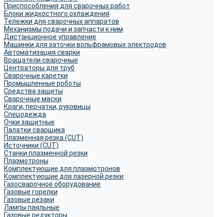
Приспособления для сварочных работ
Блоки жидкостного охлаждения
Тележки для сварочных аппаратов
Механизмы подачи и запчасти к ним
Дистанционное управление
Машинки для заточки вольфрамовых электродов
Автоматизация сварки
Вращатели сварочные
Центраторы для труб
Сварочные каретки
Промышленные роботы
Средства защиты
Сварочные маски
Краги, перчатки, руковицы
Спецодежда
Очки защитные
Палатки сварщика
Плазменная резка (CUT)
Источники (CUT)
Станки плазменной резки
Плазмотроны
Комплектующие для плазмотронов
Комплектующие для лазерной резки
Газосварочное оборудование
Газовые горелки
Газовые резаки
Лампы паяльные
Газовые редукторы