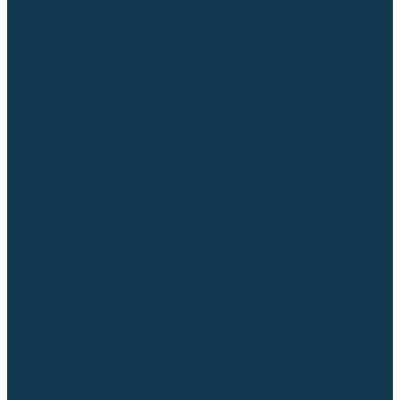
Гусаки TIG (головки, кнопки)
Соединители быстросъемные
Штуцеры
Переходники, разъёмы
Запчасти и комплектующие для сварки
Комплектующие ММА
Клеммы заземления
Кабельная продукция (вилки, розетки)
Аксессуары для автоматической сварки
Комплектующие SPOT
Сварочная химия
Спрей (от налипания брызг) и паста
Средства по уходу за металлом
Охлаждающая жидкость
Молотки сварщика
Приспособления для сварочных работ
Блоки жидкостного охлаждения
Тележки для сварочных аппаратов
Механизмы подачи и запчасти к ним
Подающие механизмы
Запчасти для подающих механизмов
Клапаны электромагнитные
Ролики для подающих механизмов
Дистанционное управление
Машинки для заточки вольфрамовых электродов
Вытяжная вентиляция (горелки с дымоотсосом)
Печи для прокалки электродов
Термопеналы