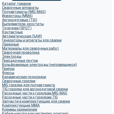
Каталог товаров
Сварочные аппараты
Полуавтоматы (MIG-MAG)
Инверторы (MMA)
Аргонодуговые (TIG)
Выпрямители, реостаты
Точечная (SPOT)
Контактные
Автоматическая (SAW)
Генераторы и агрегаты для сварки
Лазерные
Материалы для сварочных работ
Сварочная проволока
Электроды
Присадочные прутки
Вольфрамовые электроды (неплавящиеся)
Припои
Флюсы
Керамические подкладки
Сварочные горелки
MIG горелки для полуавтомата
TIG горелки для аргонодуговой сварки
Расходные части к горелкам MIG-MAG
Расходные части к горелкам TIG
Запчасти и комплектующие для сварки
Комплектующие ММА
Клеммы заземления
Кабельная продукция (вилки, розетки)