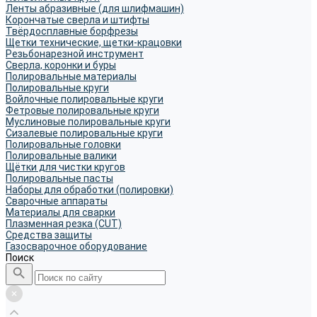
Ленты абразивные (для шлифмашин)
Корончатые сверла и штифты
Твёрдосплавные борфрезы
Щетки технические, щетки-крацовки
Резьбонарезной инструмент
Сверла, коронки и буры
Полировальные материалы
Полировальные круги
Войлочные полировальные круги
Фетровые полировальные круги
Муслиновые полировальные круги
Cизалевые полировальные круги
Полировальные головки
Полировальные валики
Щётки для чистки кругов
Полировальные пасты
Наборы для обработки (полировки)
Сварочные аппараты
Материалы для сварки
Плазменная резка (CUT)
Средства защиты
Газосварочное оборудование
Поиск