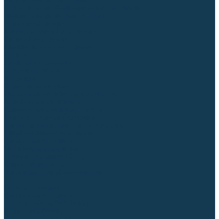
Регуляторы расхода газа
Строительное оборудование и инструмент
Генераторы (электростанции)
Пневмоинструмент
Аккумуляторный инструмент
Сетевой инструмент
Измерительный инструмент
Рулетки
Линейки и угольники
Штангенциркули
Угломеры
Строительные уровни
Расходные материалы и оснастка
Абразивные материалы
Корончатые сверла и штифты
Твёрдосплавные борфрезы
Щетки технические, щетки-крацовки
Резьбонарезной инструмент
Сварочные аппараты
Материалы для сварки
Плазменная резка (CUT)
Средства защиты
Газосварочное оборудование
...
Каталог товаров
Сварочные аппараты
Полуавтоматы (MIG-MAG)
Инверторы (MMA)