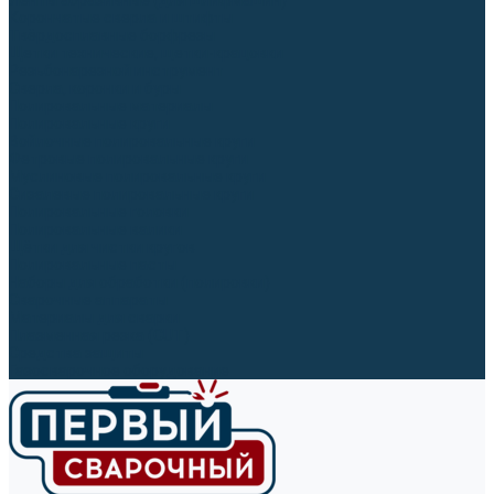
Ленты абразивные (для шлифмашин)
Корончатые сверла и штифты
Твёрдосплавные борфрезы
Щетки технические, щетки-крацовки
Резьбонарезной инструмент
Сверла, коронки и буры
Полировальные материалы
Полировальные круги
Войлочные полировальные круги
Фетровые полировальные круги
Муслиновые полировальные круги
Cизалевые полировальные круги
Полировальные головки
Полировальные валики
Щётки для чистки кругов
Полировальные пасты
Наборы для обработки (полировки)
Сварочные аппараты
Материалы для сварки
Плазменная резка (CUT)
Средства защиты
Газосварочное оборудование