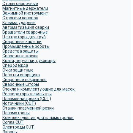
Столы сварочные
Магнитные держатели
Зажимной инструмент
Строгачи канавок
Клейма ударные
Автоматизация сварки
Вращатели сварочные
Центраторы для труб
Сварочные каретки
Промышленные роботы
Средства защиты
Сварочные маски
Краги, перчатки, руковицы
Спецодежда
Очки защитные
Палатки сварщика
Сварочное покрывало
Сварочные шторы
Стекла и комплектующие для масок
Респираторы и фильтры
Плазменная резка (CUT)
Источники (CUT)
Станки плазменной резки
Плазмотроны
Комплектующие для плазмотронов
Сопла CUT
Электроды CUT
Экраны