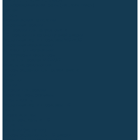
Для СПЕЦ. сталей и сплавов
Вольфрамовые электроды (неплавящиеся)
Припои
Флюсы
Керамические подкладки
Сварочные горелки
MIG горелки для полуавтомата
TIG горелки для аргонодуговой сварки
Расходные части к горелкам MIG-MAG
Сварочные наконечники
Вставки под наконечник
Диффузоры и изоляторы
Сопла для горелок MIG-MAG
Каналы направляющие
Наборы расходки для полуавтомата
Гусаки
Рукоятки
Кнопки
Спирали для горелки
Евроадаптеры, разъёмы
Шланг-пакеты
Расходные части к горелкам TIG
Цанги
Держатели цанг
Изоляторы, кольца TIG
Сопла TIG
Колпачки (заглушки)
Наборы расходки для TIG сварки