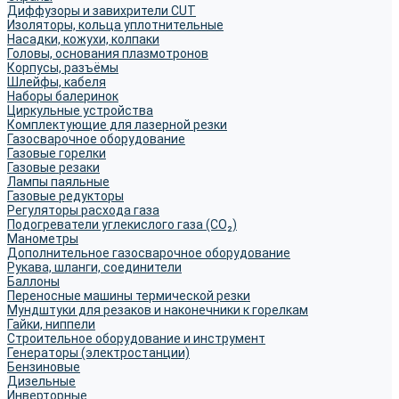
Диффузоры и завихрители CUT
Изоляторы, кольца уплотнительные
Насадки, кожухи, колпаки
Головы, основания плазмотронов
Корпусы, разъёмы
Шлейфы, кабеля
Наборы балеринок
Циркульные устройства
Комплектующие для лазерной резки
Газосварочное оборудование
Газовые горелки
Газовые резаки
Лампы паяльные
Газовые редукторы
Регуляторы расхода газа
Подогреватели углекислого газа (CO₂)
Манометры
Дополнительное газосварочное оборудование
Рукава, шланги, соединители
Баллоны
Переносные машины термической резки
Мундштуки для резаков и наконечники к горелкам
Гайки, ниппели
Строительное оборудование и инструмент
Генераторы (электростанции)
Бензиновые
Дизельные
Инверторные