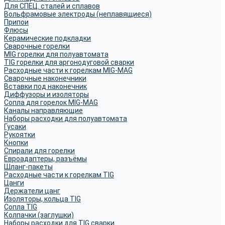
Для СПЕЦ. сталей и сплавов
Вольфрамовые электроды (неплавящиеся)
Припои
Флюсы
Керамические подкладки
Сварочные горелки
MIG горелки для полуавтомата
TIG горелки для аргонодуговой сварки
Расходные части к горелкам MIG-MAG
Сварочные наконечники
Вставки под наконечник
Диффузоры и изоляторы
Сопла для горелок MIG-MAG
Каналы направляющие
Наборы расходки для полуавтомата
Гусаки
Рукоятки
Кнопки
Спирали для горелки
Евроадаптеры, разъёмы
Шланг-пакеты
Расходные части к горелкам TIG
Цанги
Держатели цанг
Изоляторы, кольца TIG
Сопла TIG
Колпачки (заглушки)
Наборы расходки для TIG сварки