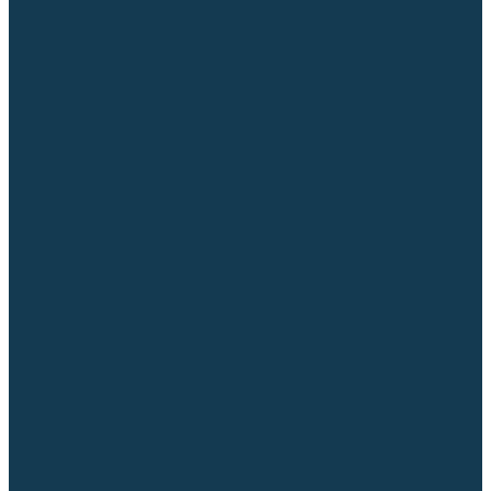
Блоки автоматики для генераторов
Аксессуары для генераторов
Пневмоинструмент
Компрессоры
Безмасляные компрессоры
Масляные ременные компрессоры
Масляные коаксиальные компрессоры
Автомобильные компрессоры
Комплектующие для компрессоров
Пневмошлифмашины
Пневмодрели
Пневмогайковерты
Пневмопистолеты
Наборы пневмоинструмента
Шланги
Аксессуары к пневмоинструменту
Аккумуляторный инструмент
Аккумуляторные УШМ (болгарки)
Аккумуляторные дрели-шуруповерты
Аккумуляторные перфораторы
Аккумуляторные дисковые пилы
Аккумуляторные батареи, зарядные устройства
Сетевой инструмент
УШМ и шлифмашины
Дрели, миксеры, шуруповерты сетевые
Перфораторы
Отбойные молотки
Точильные станки