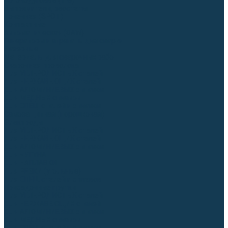
Аргонодуговые (TIG)
Выпрямители, реостаты
Точечная (SPOT)
Контактные
Автоматическая (SAW)
Генераторы и агрегаты для сварки
Лазерные
Материалы для сварочных работ
Сварочная проволока
Для УГЛЕРОДИСТЫХ сталей
Для НЕРЖАВЕЮЩИХ сталей
Для АЛЮМИНИЕВЫХ сплавов
Для МЕДНЫХ сплавов
Для СПЕЦ. сталей и сплавов
Самозащитная (порошковая)
Электроды
Для УГЛЕРОДИСТЫХ сталей
Для НЕРЖАВЕЮЩИХ сталей
Для АЛЮМИНИЕВЫХ сплавов
Для ЧУГУНА
Для НАПЛАВКИ
Для РЕЗКИ (угольные)
Для СПЕЦ. сталей и сплавов
Присадочные прутки
Для УГЛЕРОДИСТЫХ сталей
Для НЕРЖАВЕЮЩИХ сталей
Для АЛЮМИНИЕВЫХ сплавов
Для МЕДНЫХ сплавов