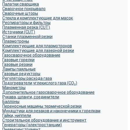
Палатки сварщика
Сварочное покрывало
Сварочные шторы
Стекла и комплектующие для масок
Респираторы и фильтры
Плазменная резка (CUT)
Источники (CUT)
Станки плазменной резки
Плазмотроны
Комплектующие для плазмотронов
Комплектующие для лазерной резки
Газосварочное оборудование
Газовые горелки
Газовые резаки
Лампы паяльные
Газовые редукторы
Регуляторы расхода газа
Подогреватели углекислого газа (CO₂)
Манометры
Дополнительное газосварочное оборудование
Рукава, шланги, соединители
Баллоны
Переносные машины термической резки
Мундштуки для резаков и наконечники к горелкам
Гайки, ниппели
Строительное оборудование и инструмент
Генераторы (электростанции)
Пневмоинструмент