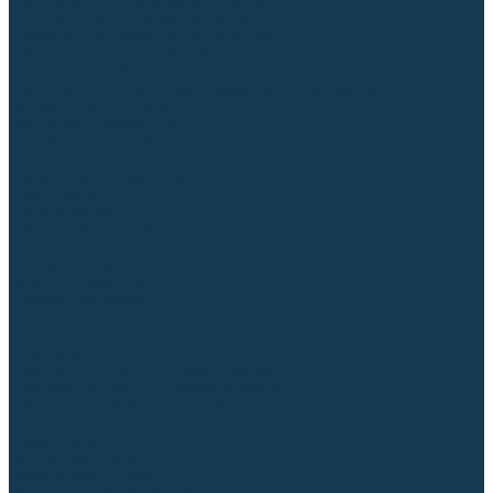
Приспособления для сварочных работ
Блоки жидкостного охлаждения
Тележки для сварочных аппаратов
Механизмы подачи и запчасти к ним
Дистанционное управление
Машинки для заточки вольфрамовых электродов
Автоматизация сварки
Вращатели сварочные
Центраторы для труб
Сварочные каретки
Промышленные роботы
Средства защиты
Сварочные маски
Краги, перчатки, руковицы
Спецодежда
Очки защитные
Палатки сварщика
Плазменная резка (CUT)
Источники (CUT)
Станки плазменной резки
Плазмотроны
Комплектующие для плазмотронов
Комплектующие для лазерной резки
Газосварочное оборудование
Газовые горелки
Газовые резаки
Лампы паяльные
Газовые редукторы