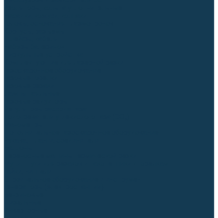
Диффузоры и завихрители CUT
Изоляторы, кольца уплотнительные
Насадки, кожухи, колпаки
Головы, основания плазмотронов
Корпусы, разъёмы
Шлейфы, кабеля
Наборы балеринок
Циркульные устройства
Комплектующие для лазерной резки
Газосварочное оборудование
Газовые горелки
Газовые резаки
Лампы паяльные
Газовые редукторы
Регуляторы расхода газа
Подогреватели углекислого газа (CO₂)
Манометры
Дополнительное газосварочное оборудование
Рукава, шланги, соединители
Баллоны
Переносные машины термической резки
Мундштуки для резаков и наконечники к горелкам
Гайки, ниппели
Строительное оборудование и инструмент
Генераторы (электростанции)
Бензиновые
Дизельные
Инверторные