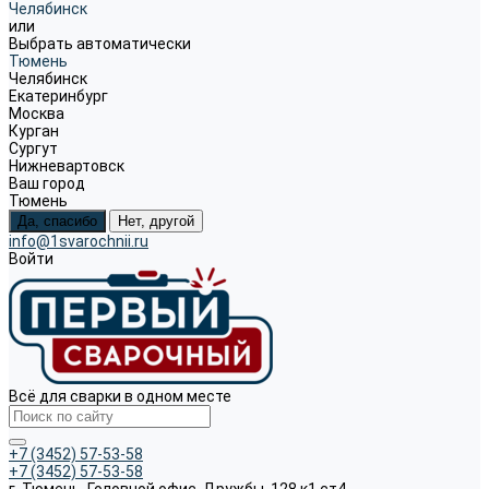
Челябинск
или
Выбрать автоматически
Тюмень
Челябинск
Екатеринбург
Москва
Курган
Сургут
Нижневартовск
Ваш город
Тюмень
Да, спасибо
Нет, другой
info@1svarochnii.ru
Войти
Всё для сварки в одном месте
+7 (3452) 57-53-58
+7 (3452) 57-53-58