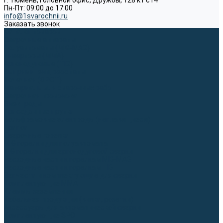
г. Тюмень, Головной офис, Дружбы, 128 к1 ст4
Пн-Пт: 09:00 до 17:00
info@1svarochnii.ru
Заказать звонок
Каталог товаров
Сварочные аппараты
Полуавтоматы (MIG-MAG)
Инверторы (MMA)
Аргонодуговые (TIG)
Выпрямители, реостаты
Точечная (SPOT)
Материалы для сварочных работ
Сварочная проволока
Электроды
Присадочные прутки
Вольфрамовые электроды (неплавящиеся)
Припои
Сварочные горелки
MIG горелки для полуавтомата
TIG горелки для аргонодуговой сварки
Расходные части к горелкам MIG-MAG
Расходные части к горелкам TIG
Запчасти и комплектующие для сварки
Комплектующие ММА
Клеммы заземления
Кабельная продукция (вилки, розетки)
Аксессуары для автоматической сварки
Комплектующие SPOT