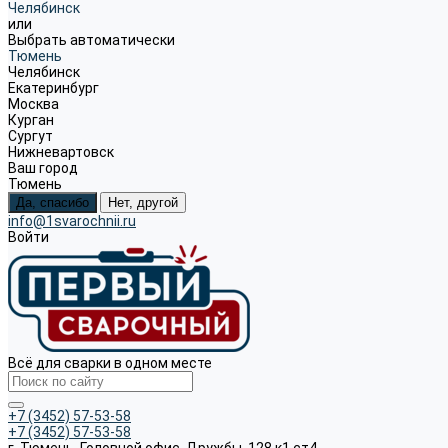
Челябинск
или
Выбрать автоматически
Тюмень
Челябинск
Екатеринбург
Москва
Курган
Сургут
Нижневартовск
Ваш город
Тюмень
Да, спасибо
Нет, другой
info@1svarochnii.ru
Войти
Всё для сварки в одном месте
+7 (3452) 57-53-58
+7 (3452) 57-53-58