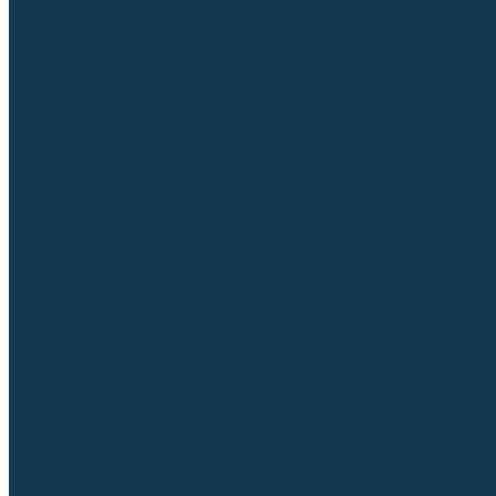
Для СПЕЦ. сталей и сплавов
Вольфрамовые электроды (неплавящиеся)
Припои
Флюсы
Керамические подкладки
Сварочные горелки
MIG горелки для полуавтомата
TIG горелки для аргонодуговой сварки
Расходные части к горелкам MIG-MAG
Сварочные наконечники
Вставки под наконечник
Диффузоры и изоляторы
Сопла для горелок MIG-MAG
Каналы направляющие
Наборы расходки для полуавтомата
Гусаки
Рукоятки
Кнопки
Спирали для горелки
Евроадаптеры, разъёмы
Шланг-пакеты
Расходные части к горелкам TIG
Цанги
Держатели цанг
Изоляторы, кольца TIG
Сопла TIG
Колпачки (заглушки)
Наборы расходки для TIG сварки