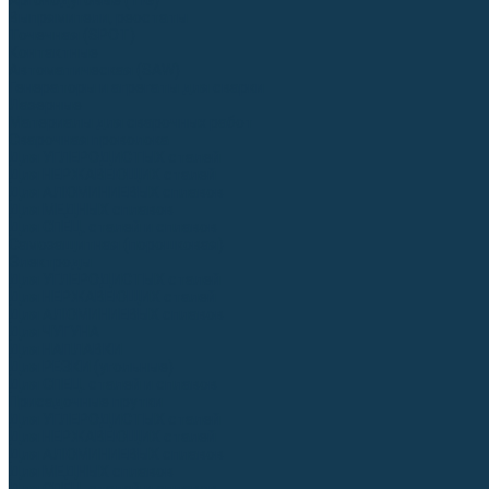
Аргонодуговые (TIG)
Выпрямители, реостаты
Точечная (SPOT)
Контактные
Автоматическая (SAW)
Генераторы и агрегаты для сварки
Лазерные
Материалы для сварочных работ
Сварочная проволока
Для УГЛЕРОДИСТЫХ сталей
Для НЕРЖАВЕЮЩИХ сталей
Для АЛЮМИНИЕВЫХ сплавов
Для МЕДНЫХ сплавов
Для СПЕЦ. сталей и сплавов
Самозащитная (порошковая)
Электроды
Для УГЛЕРОДИСТЫХ сталей
Для НЕРЖАВЕЮЩИХ сталей
Для АЛЮМИНИЕВЫХ сплавов
Для ЧУГУНА
Для НАПЛАВКИ
Для РЕЗКИ (угольные)
Для СПЕЦ. сталей и сплавов
Присадочные прутки
Для УГЛЕРОДИСТЫХ сталей
Для НЕРЖАВЕЮЩИХ сталей
Для АЛЮМИНИЕВЫХ сплавов
Для МЕДНЫХ сплавов