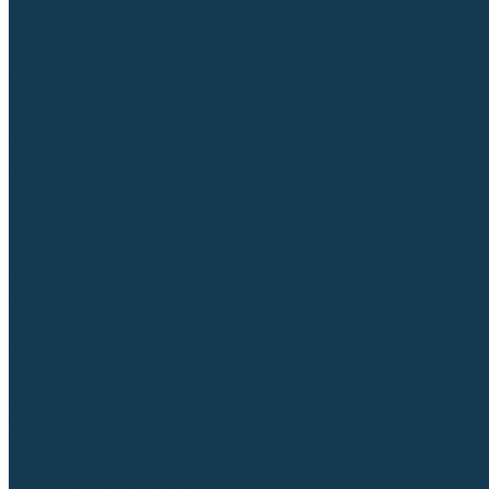
Приспособления для сварочных работ
Блоки жидкостного охлаждения
Тележки для сварочных аппаратов
Механизмы подачи и запчасти к ним
Дистанционное управление
Машинки для заточки вольфрамовых электродов
Автоматизация сварки
Вращатели сварочные
Центраторы для труб
Сварочные каретки
Промышленные роботы
Средства защиты
Сварочные маски
Краги, перчатки, руковицы
Спецодежда
Очки защитные
Палатки сварщика
Плазменная резка (CUT)
Источники (CUT)
Станки плазменной резки
Плазмотроны
Комплектующие для плазмотронов
Комплектующие для лазерной резки
Газосварочное оборудование
Газовые горелки
Газовые резаки
Лампы паяльные
Газовые редукторы