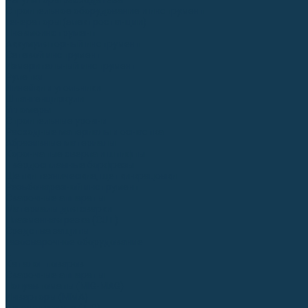
Регуляторы расхода газа
Строительное оборудование и инструмент
Генераторы (электростанции)
Пневмоинструмент
Аккумуляторный инструмент
Сетевой инструмент
Измерительный инструмент
Рулетки
Линейки и угольники
Штангенциркули
Угломеры
Строительные уровни
Расходные материалы и оснастка
Абразивные материалы
Корончатые сверла и штифты
Твёрдосплавные борфрезы
Щетки технические, щетки-крацовки
Резьбонарезной инструмент
Сварочные аппараты
Материалы для сварки
Плазменная резка (CUT)
Средства защиты
Газосварочное оборудование
...
Каталог товаров
Сварочные аппараты
Полуавтоматы (MIG-MAG)
Инверторы (MMA)