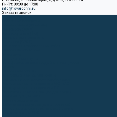
г. Тюмень, Головной офис, Дружбы, 128 к1 ст4
Пн-Пт: 09:00 до 17:00
info@1svarochnii.ru
Заказать звонок
Каталог товаров
Сварочные аппараты
Полуавтоматы (MIG-MAG)
Инверторы (MMA)
Аргонодуговые (TIG)
Выпрямители, реостаты
Точечная (SPOT)
Материалы для сварочных работ
Сварочная проволока
Электроды
Присадочные прутки
Вольфрамовые электроды (неплавящиеся)
Припои
Сварочные горелки
MIG горелки для полуавтомата
TIG горелки для аргонодуговой сварки
Расходные части к горелкам MIG-MAG
Расходные части к горелкам TIG
Запчасти и комплектующие для сварки
Комплектующие ММА
Клеммы заземления
Кабельная продукция (вилки, розетки)
Аксессуары для автоматической сварки
Комплектующие SPOT