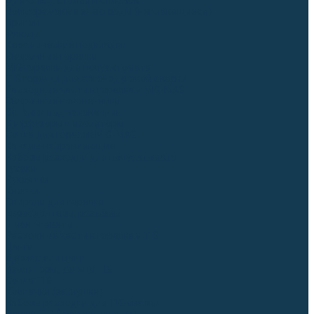
Для СПЕЦ. сталей и сплавов
Вольфрамовые электроды (неплавящиеся)
Припои
Флюсы
Керамические подкладки
Сварочные горелки
MIG горелки для полуавтомата
TIG горелки для аргонодуговой сварки
Расходные части к горелкам MIG-MAG
Сварочные наконечники
Вставки под наконечник
Диффузоры и изоляторы
Сопла для горелок MIG-MAG
Каналы направляющие
Наборы расходки для полуавтомата
Гусаки
Рукоятки
Кнопки
Спирали для горелки
Евроадаптеры, разъёмы
Шланг-пакеты
Расходные части к горелкам TIG
Цанги
Держатели цанг
Изоляторы, кольца TIG
Сопла TIG
Колпачки (заглушки)
Наборы расходки для TIG сварки