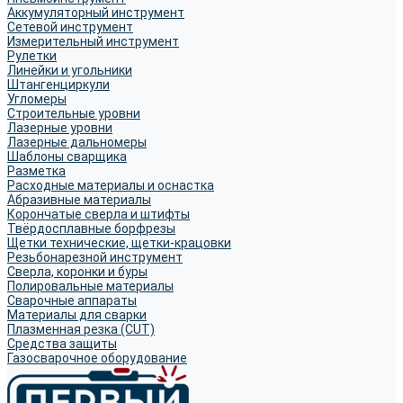
Аккумуляторный инструмент
Сетевой инструмент
Измерительный инструмент
Рулетки
Линейки и угольники
Штангенциркули
Угломеры
Строительные уровни
Лазерные уровни
Лазерные дальномеры
Шаблоны сварщика
Разметка
Расходные материалы и оснастка
Абразивные материалы
Корончатые сверла и штифты
Твёрдосплавные борфрезы
Щетки технические, щетки-крацовки
Резьбонарезной инструмент
Сверла, коронки и буры
Полировальные материалы
Сварочные аппараты
Материалы для сварки
Плазменная резка (CUT)
Средства защиты
Газосварочное оборудование