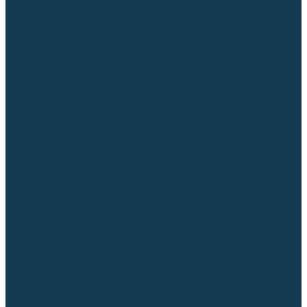
Приспособления для сварочных работ
Блоки жидкостного охлаждения
Тележки для сварочных аппаратов
Механизмы подачи и запчасти к ним
Дистанционное управление
Машинки для заточки вольфрамовых электродов
Автоматизация сварки
Вращатели сварочные
Центраторы для труб
Сварочные каретки
Промышленные роботы
Средства защиты
Сварочные маски
Краги, перчатки, руковицы
Спецодежда
Очки защитные
Палатки сварщика
Плазменная резка (CUT)
Источники (CUT)
Станки плазменной резки
Плазмотроны
Комплектующие для плазмотронов
Комплектующие для лазерной резки
Газосварочное оборудование
Газовые горелки
Газовые резаки
Лампы паяльные
Газовые редукторы