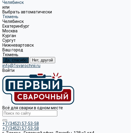
Челябинск
или
Выбрать автоматически
Тюмень
Челябинск
Екатеринбург
Москва
Курган
Сургут
Нижневартовск
Ваш город
Тюмень
Да, спасибо
Нет, другой
info@1svarochnii.ru
Войти
Всё для сварки в одном месте
+7 (3452) 57-53-58
+7 (3452) 57-53-58