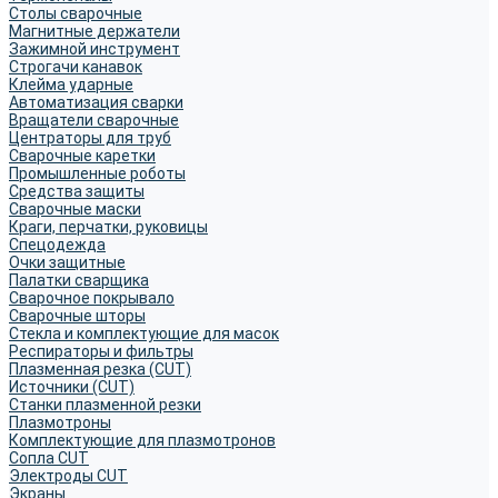
Столы сварочные
Магнитные держатели
Зажимной инструмент
Строгачи канавок
Клейма ударные
Автоматизация сварки
Вращатели сварочные
Центраторы для труб
Сварочные каретки
Промышленные роботы
Средства защиты
Сварочные маски
Краги, перчатки, руковицы
Спецодежда
Очки защитные
Палатки сварщика
Сварочное покрывало
Сварочные шторы
Стекла и комплектующие для масок
Респираторы и фильтры
Плазменная резка (CUT)
Источники (CUT)
Станки плазменной резки
Плазмотроны
Комплектующие для плазмотронов
Сопла CUT
Электроды CUT
Экраны