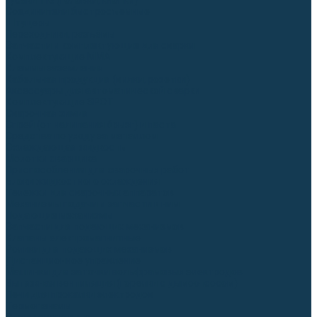
Гусаки TIG (головки, кнопки)
Соединители быстросъемные
Штуцеры
Переходники, разъёмы
Запчасти и комплектующие для сварки
Комплектующие ММА
Клеммы заземления
Кабельная продукция (вилки, розетки)
Аксессуары для автоматической сварки
Комплектующие SPOT
Сварочная химия
Спрей (от налипания брызг) и паста
Средства по уходу за металлом
Охлаждающая жидкость
Молотки сварщика
Приспособления для сварочных работ
Блоки жидкостного охлаждения
Тележки для сварочных аппаратов
Механизмы подачи и запчасти к ним
Подающие механизмы
Запчасти для подающих механизмов
Клапаны электромагнитные
Ролики для подающих механизмов
Дистанционное управление
Машинки для заточки вольфрамовых электродов
Вытяжная вентиляция (горелки с дымоотсосом)
Печи для прокалки электродов
Термопеналы