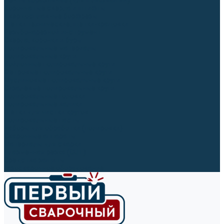
Ленты абразивные (для шлифмашин)
Корончатые сверла и штифты
Твёрдосплавные борфрезы
Щетки технические, щетки-крацовки
Резьбонарезной инструмент
Сверла, коронки и буры
Полировальные материалы
Полировальные круги
Войлочные полировальные круги
Фетровые полировальные круги
Муслиновые полировальные круги
Cизалевые полировальные круги
Полировальные головки
Полировальные валики
Щётки для чистки кругов
Полировальные пасты
Наборы для обработки (полировки)
Сварочные аппараты
Материалы для сварки
Плазменная резка (CUT)
Средства защиты
Газосварочное оборудование