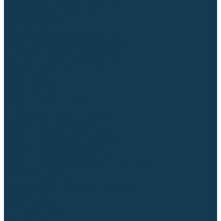
Блоки автоматики для генераторов
Аксессуары для генераторов
Пневмоинструмент
Компрессоры
Безмасляные компрессоры
Масляные ременные компрессоры
Масляные коаксиальные компрессоры
Автомобильные компрессоры
Комплектующие для компрессоров
Пневмошлифмашины
Пневмодрели
Пневмогайковерты
Пневмопистолеты
Наборы пневмоинструмента
Шланги
Аксессуары к пневмоинструменту
Аккумуляторный инструмент
Аккумуляторные УШМ (болгарки)
Аккумуляторные дрели-шуруповерты
Аккумуляторные перфораторы
Аккумуляторные дисковые пилы
Аккумуляторные батареи, зарядные устройства
Сетевой инструмент
УШМ и шлифмашины
Дрели, миксеры, шуруповерты сетевые
Перфораторы
Отбойные молотки
Точильные станки