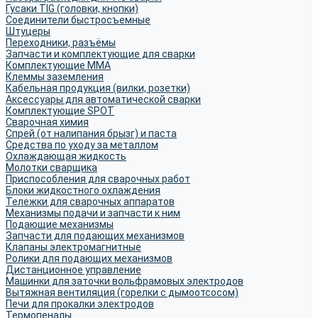
Гусаки TIG (головки, кнопки)
Соединители быстросъемные
Штуцеры
Переходники, разъёмы
Запчасти и комплектующие для сварки
Комплектующие ММА
Клеммы заземления
Кабельная продукция (вилки, розетки)
Аксессуары для автоматической сварки
Комплектующие SPOT
Сварочная химия
Спрей (от налипания брызг) и паста
Средства по уходу за металлом
Охлаждающая жидкость
Молотки сварщика
Приспособления для сварочных работ
Блоки жидкостного охлаждения
Тележки для сварочных аппаратов
Механизмы подачи и запчасти к ним
Подающие механизмы
Запчасти для подающих механизмов
Клапаны электромагнитные
Ролики для подающих механизмов
Дистанционное управление
Машинки для заточки вольфрамовых электродов
Вытяжная вентиляция (горелки с дымоотсосом)
Печи для прокалки электродов
Термопеналы