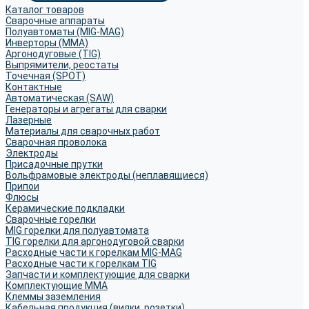
Каталог товаров
Сварочные аппараты
Полуавтоматы (MIG-MAG)
Инверторы (MMA)
Аргонодуговые (TIG)
Выпрямители, реостаты
Точечная (SPOT)
Контактные
Автоматическая (SAW)
Генераторы и агрегаты для сварки
Лазерные
Материалы для сварочных работ
Сварочная проволока
Электроды
Присадочные прутки
Вольфрамовые электроды (неплавящиеся)
Припои
Флюсы
Керамические подкладки
Сварочные горелки
MIG горелки для полуавтомата
TIG горелки для аргонодуговой сварки
Расходные части к горелкам MIG-MAG
Расходные части к горелкам TIG
Запчасти и комплектующие для сварки
Комплектующие ММА
Клеммы заземления
Кабельная продукция (вилки, розетки)