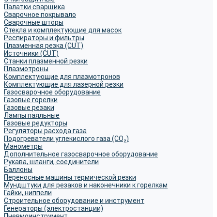
Палатки сварщика
Сварочное покрывало
Сварочные шторы
Стекла и комплектующие для масок
Респираторы и фильтры
Плазменная резка (CUT)
Источники (CUT)
Станки плазменной резки
Плазмотроны
Комплектующие для плазмотронов
Комплектующие для лазерной резки
Газосварочное оборудование
Газовые горелки
Газовые резаки
Лампы паяльные
Газовые редукторы
Регуляторы расхода газа
Подогреватели углекислого газа (CO₂)
Манометры
Дополнительное газосварочное оборудование
Рукава, шланги, соединители
Баллоны
Переносные машины термической резки
Мундштуки для резаков и наконечники к горелкам
Гайки, ниппели
Строительное оборудование и инструмент
Генераторы (электростанции)
Пневмоинструмент