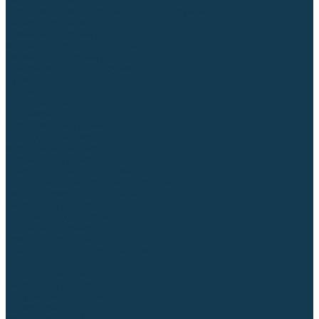
Регуляторы расхода газа
Строительное оборудование и инструмент
Генераторы (электростанции)
Пневмоинструмент
Аккумуляторный инструмент
Сетевой инструмент
Измерительный инструмент
Рулетки
Линейки и угольники
Штангенциркули
Угломеры
Строительные уровни
Расходные материалы и оснастка
Абразивные материалы
Корончатые сверла и штифты
Твёрдосплавные борфрезы
Щетки технические, щетки-крацовки
Резьбонарезной инструмент
Сварочные аппараты
Материалы для сварки
Плазменная резка (CUT)
Средства защиты
Газосварочное оборудование
...
Каталог товаров
Сварочные аппараты
Полуавтоматы (MIG-MAG)
Инверторы (MMA)