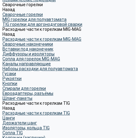
Сварочные горелки
Назад
Сварочные горелки
MIG горелки для полуавтомата
TIG горелки для аргонодуговой сварки
Расходные части к горелкам MIG-MAG
Назад
Расходные части к горелкам MIG-MAG
Сварочные наконечники
Вставки под наконечник
Диффузоры и изоляторы
Сопла для горелок MIG-MAG
Каналы направляющие
Наборы расходки для полуавтомата
Гусаки
Рукоятки
Кнопки
Спирали для горелки
Евроадаптеры, разъёмы
Шланг-пакеты
Расходные части к горелкам TIG
Назад
Расходные части к горелкам TIG
Цанги
Держатели цанг
Изоляторы, кольца TIG
Сопла TIG
Колпачки (заглушки)