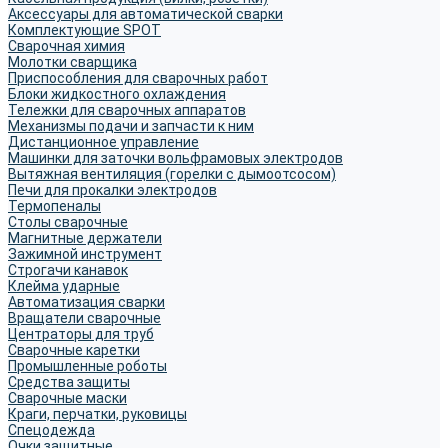
Аксессуары для автоматической сварки
Комплектующие SPOT
Сварочная химия
Молотки сварщика
Приспособления для сварочных работ
Блоки жидкостного охлаждения
Тележки для сварочных аппаратов
Механизмы подачи и запчасти к ним
Дистанционное управление
Машинки для заточки вольфрамовых электродов
Вытяжная вентиляция (горелки с дымоотсосом)
Печи для прокалки электродов
Термопеналы
Столы сварочные
Магнитные держатели
Зажимной инструмент
Строгачи канавок
Клейма ударные
Автоматизация сварки
Вращатели сварочные
Центраторы для труб
Сварочные каретки
Промышленные роботы
Средства защиты
Сварочные маски
Краги, перчатки, руковицы
Спецодежда
Очки защитные