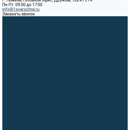
г. Тюмень, Головной офис, Дружбы, 128 к1 ст4
Пн-Пт: 09:00 до 17:00
info@1svarochnii.ru
Заказать звонок
Каталог товаров
Сварочные аппараты
Полуавтоматы (MIG-MAG)
Инверторы (MMA)
Аргонодуговые (TIG)
Выпрямители, реостаты
Точечная (SPOT)
Материалы для сварочных работ
Сварочная проволока
Электроды
Присадочные прутки
Вольфрамовые электроды (неплавящиеся)
Припои
Сварочные горелки
MIG горелки для полуавтомата
TIG горелки для аргонодуговой сварки
Расходные части к горелкам MIG-MAG
Расходные части к горелкам TIG
Запчасти и комплектующие для сварки
Комплектующие ММА
Клеммы заземления
Кабельная продукция (вилки, розетки)
Аксессуары для автоматической сварки
Комплектующие SPOT