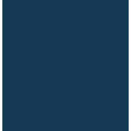
Столы сварочные
Магнитные держатели
Зажимной инструмент
Строгачи канавок
Клейма ударные
Автоматизация сварки
Вращатели сварочные
Центраторы для труб
Сварочные каретки
Промышленные роботы
Средства защиты
Сварочные маски
Краги, перчатки, руковицы
Спецодежда
Очки защитные
Палатки сварщика
Сварочное покрывало
Сварочные шторы
Стекла и комплектующие для масок
Респираторы и фильтры
Плазменная резка (CUT)
Источники (CUT)
Станки плазменной резки
Плазмотроны
Комплектующие для плазмотронов
Сопла CUT
Электроды CUT
Экраны