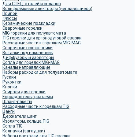
Для СПЕЦ. сталей и сплавов
Вольфрамовые электроды (неплавящиеся)
Припои
Флюсы
Керамические подкладки
Сварочные горелки
MIG горелки для полуавтомата
TIG горелки для аргонодуговой сварки
Расходные части к горелкам MIG-MAG
Сварочные наконечники
Вставки под наконечник
Диффузоры и изоляторы
Сопла для горелок MIG-MAG
Каналы направляющие
Наборы расходки для полуавтомата
Гусаки
Рукоятки
Кнопки
Спирали для горелки
Евроадаптеры, разъёмы
Шланг-пакеты
Расходные части к горелкам TIG
Цанги
Держатели цанг
Изоляторы, кольца TIG
Сопла TIG
Колпачки (заглушки)
Наборы расходки для TIG сварки