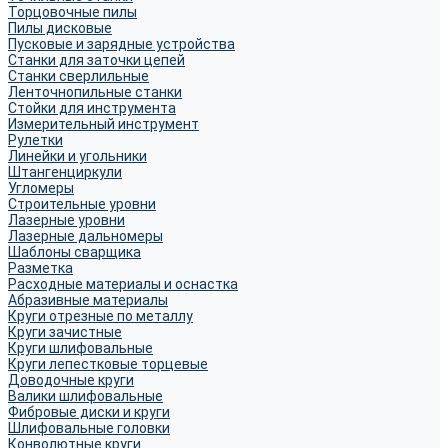
Торцовочные пилы
Пилы дисковые
Пусковые и зарядные устройства
Станки для заточки цепей
Станки сверлильные
Ленточнопильные станки
Стойки для инструмента
Измерительный инструмент
Рулетки
Линейки и угольники
Штангенциркули
Угломеры
Строительные уровни
Лазерные уровни
Лазерные дальномеры
Шаблоны сварщика
Разметка
Расходные материалы и оснастка
Абразивные материалы
Круги отрезные по металлу
Круги зачистные
Круги шлифовальные
Круги лепестковые торцевые
Доводочные круги
Валики шлифовальные
Фибровые диски и круги
Шлифовальные головки
Конволютные круги