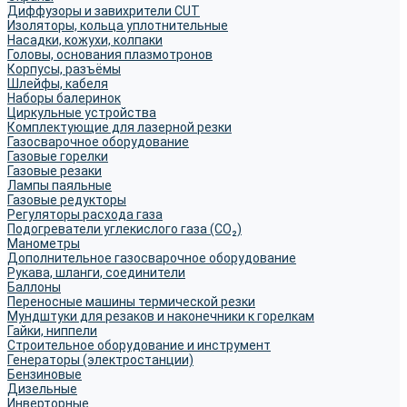
Диффузоры и завихрители CUT
Изоляторы, кольца уплотнительные
Насадки, кожухи, колпаки
Головы, основания плазмотронов
Корпусы, разъёмы
Шлейфы, кабеля
Наборы балеринок
Циркульные устройства
Комплектующие для лазерной резки
Газосварочное оборудование
Газовые горелки
Газовые резаки
Лампы паяльные
Газовые редукторы
Регуляторы расхода газа
Подогреватели углекислого газа (CO₂)
Манометры
Дополнительное газосварочное оборудование
Рукава, шланги, соединители
Баллоны
Переносные машины термической резки
Мундштуки для резаков и наконечники к горелкам
Гайки, ниппели
Строительное оборудование и инструмент
Генераторы (электростанции)
Бензиновые
Дизельные
Инверторные