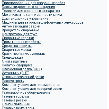
Приспособления для сварочных работ
Блоки жидкостного охлаждения
Тележки для сварочных аппаратов
Механизмы подачи и запчасти к ним
Дистанционное управление
Машинки для заточки вольфрамовых электродов
Автоматизация сварки
Вращатели сварочные
Центраторы для труб
Сварочные каретки
Промышленные роботы
Средства защиты
Сварочные маски
Краги, перчатки, руковицы
Спецодежда
Очки защитные
Палатки сварщика
Плазменная резка (CUT)
Источники (CUT)
Станки плазменной резки
Плазмотроны
Комплектующие для плазмотронов
Комплектующие для лазерной резки
Газосварочное оборудование
Газовые горелки
Газовые резаки
Лампы паяльные
Газовые редукторы