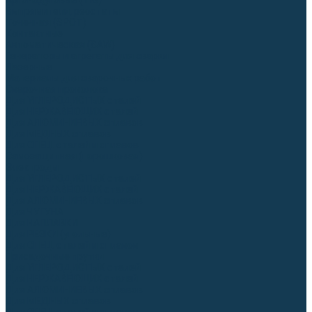
Аргонодуговые (TIG)
Выпрямители, реостаты
Точечная (SPOT)
Контактные
Автоматическая (SAW)
Генераторы и агрегаты для сварки
Лазерные
Материалы для сварочных работ
Сварочная проволока
Для УГЛЕРОДИСТЫХ сталей
Для НЕРЖАВЕЮЩИХ сталей
Для АЛЮМИНИЕВЫХ сплавов
Для МЕДНЫХ сплавов
Для СПЕЦ. сталей и сплавов
Самозащитная (порошковая)
Электроды
Для УГЛЕРОДИСТЫХ сталей
Для НЕРЖАВЕЮЩИХ сталей
Для АЛЮМИНИЕВЫХ сплавов
Для ЧУГУНА
Для НАПЛАВКИ
Для РЕЗКИ (угольные)
Для СПЕЦ. сталей и сплавов
Присадочные прутки
Для УГЛЕРОДИСТЫХ сталей
Для НЕРЖАВЕЮЩИХ сталей
Для АЛЮМИНИЕВЫХ сплавов
Для МЕДНЫХ сплавов