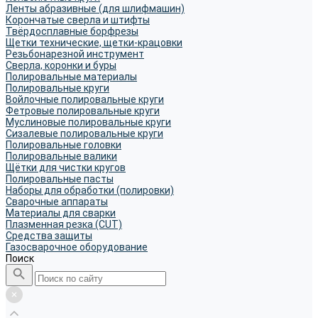
Ленты абразивные (для шлифмашин)
Корончатые сверла и штифты
Твёрдосплавные борфрезы
Щетки технические, щетки-крацовки
Резьбонарезной инструмент
Сверла, коронки и буры
Полировальные материалы
Полировальные круги
Войлочные полировальные круги
Фетровые полировальные круги
Муслиновые полировальные круги
Cизалевые полировальные круги
Полировальные головки
Полировальные валики
Щётки для чистки кругов
Полировальные пасты
Наборы для обработки (полировки)
Сварочные аппараты
Материалы для сварки
Плазменная резка (CUT)
Средства защиты
Газосварочное оборудование
Поиск