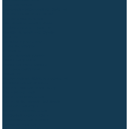
Торцовочные пилы
Пилы дисковые
Пусковые и зарядные устройства
Станки для заточки цепей
Станки сверлильные
Ленточнопильные станки
Стойки для инструмента
Измерительный инструмент
Рулетки
Линейки и угольники
Штангенциркули
Угломеры
Строительные уровни
Лазерные уровни
Лазерные дальномеры
Шаблоны сварщика
Разметка
Расходные материалы и оснастка
Абразивные материалы
Круги отрезные по металлу
Круги зачистные
Круги шлифовальные
Круги лепестковые торцевые
Доводочные круги
Валики шлифовальные
Фибровые диски и круги
Шлифовальные головки
Конволютные круги