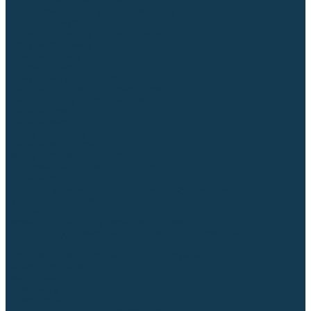
Диффузоры и завихрители CUT
Изоляторы, кольца уплотнительные
Насадки, кожухи, колпаки
Головы, основания плазмотронов
Корпусы, разъёмы
Шлейфы, кабеля
Наборы балеринок
Циркульные устройства
Комплектующие для лазерной резки
Газосварочное оборудование
Газовые горелки
Газовые резаки
Лампы паяльные
Газовые редукторы
Регуляторы расхода газа
Подогреватели углекислого газа (CO₂)
Манометры
Дополнительное газосварочное оборудование
Рукава, шланги, соединители
Баллоны
Переносные машины термической резки
Мундштуки для резаков и наконечники к горелкам
Гайки, ниппели
Строительное оборудование и инструмент
Генераторы (электростанции)
Бензиновые
Дизельные
Инверторные