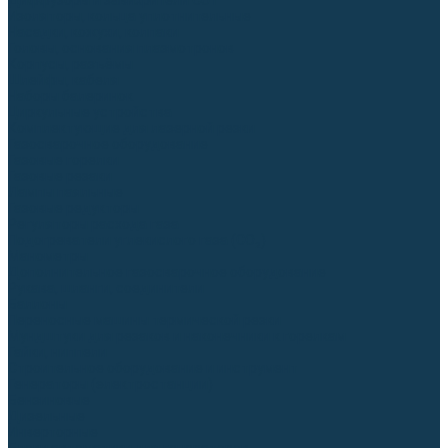
Диффузоры и завихрители CUT
Изоляторы, кольца уплотнительные
Насадки, кожухи, колпаки
Головы, основания плазмотронов
Корпусы, разъёмы
Шлейфы, кабеля
Наборы балеринок
Циркульные устройства
Комплектующие для лазерной резки
Газосварочное оборудование
Газовые горелки
Газовые резаки
Лампы паяльные
Газовые редукторы
Регуляторы расхода газа
Подогреватели углекислого газа (CO₂)
Манометры
Дополнительное газосварочное оборудование
Рукава, шланги, соединители
Баллоны
Переносные машины термической резки
Мундштуки для резаков и наконечники к горелкам
Гайки, ниппели
Строительное оборудование и инструмент
Генераторы (электростанции)
Бензиновые
Дизельные
Инверторные