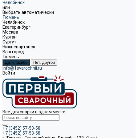
Челябинск
или
Выбрать автоматически
Тюмень
Челябинск
Екатеринбург
Москва
Курган
Сургут
Нижневартовск
Ваш город
Тюмень
Да, спасибо
Нет, другой
info@1svarochnii.ru
Войти
Всё для сварки в одном месте
+7 (3452) 57-53-58
+7 (3452) 57-53-58