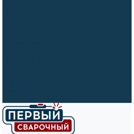
Ленты абразивные (для шлифмашин)
Корончатые сверла и штифты
Твёрдосплавные борфрезы
Щетки технические, щетки-крацовки
Резьбонарезной инструмент
Сверла, коронки и буры
Полировальные материалы
Полировальные круги
Войлочные полировальные круги
Фетровые полировальные круги
Муслиновые полировальные круги
Cизалевые полировальные круги
Полировальные головки
Полировальные валики
Щётки для чистки кругов
Полировальные пасты
Наборы для обработки (полировки)
Сварочные аппараты
Материалы для сварки
Плазменная резка (CUT)
Средства защиты
Газосварочное оборудование