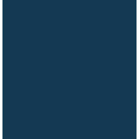
Столы сварочные
Магнитные держатели
Зажимной инструмент
Строгачи канавок
Клейма ударные
Автоматизация сварки
Вращатели сварочные
Центраторы для труб
Сварочные каретки
Промышленные роботы
Средства защиты
Сварочные маски
Краги, перчатки, руковицы
Спецодежда
Очки защитные
Палатки сварщика
Сварочное покрывало
Сварочные шторы
Стекла и комплектующие для масок
Респираторы и фильтры
Плазменная резка (CUT)
Источники (CUT)
Станки плазменной резки
Плазмотроны
Комплектующие для плазмотронов
Сопла CUT
Электроды CUT
Экраны