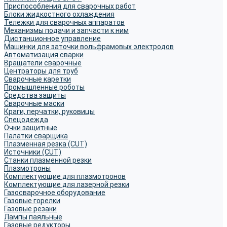
Приспособления для сварочных работ
Блоки жидкостного охлаждения
Тележки для сварочных аппаратов
Механизмы подачи и запчасти к ним
Дистанционное управление
Машинки для заточки вольфрамовых электродов
Автоматизация сварки
Вращатели сварочные
Центраторы для труб
Сварочные каретки
Промышленные роботы
Средства защиты
Сварочные маски
Краги, перчатки, руковицы
Спецодежда
Очки защитные
Палатки сварщика
Плазменная резка (CUT)
Источники (CUT)
Станки плазменной резки
Плазмотроны
Комплектующие для плазмотронов
Комплектующие для лазерной резки
Газосварочное оборудование
Газовые горелки
Газовые резаки
Лампы паяльные
Газовые редукторы