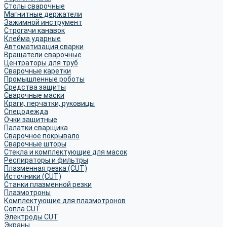
Столы сварочные
Магнитные держатели
Зажимной инструмент
Строгачи канавок
Клейма ударные
Автоматизация сварки
Вращатели сварочные
Центраторы для труб
Сварочные каретки
Промышленные роботы
Средства защиты
Сварочные маски
Краги, перчатки, руковицы
Спецодежда
Очки защитные
Палатки сварщика
Сварочное покрывало
Сварочные шторы
Стекла и комплектующие для масок
Респираторы и фильтры
Плазменная резка (CUT)
Источники (CUT)
Станки плазменной резки
Плазмотроны
Комплектующие для плазмотронов
Сопла CUT
Электроды CUT
Экраны