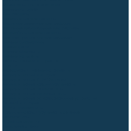
Блоки автоматики для генераторов
Аксессуары для генераторов
Пневмоинструмент
Компрессоры
Безмасляные компрессоры
Масляные ременные компрессоры
Масляные коаксиальные компрессоры
Автомобильные компрессоры
Комплектующие для компрессоров
Пневмошлифмашины
Пневмодрели
Пневмогайковерты
Пневмопистолеты
Наборы пневмоинструмента
Шланги
Аксессуары к пневмоинструменту
Аккумуляторный инструмент
Аккумуляторные УШМ (болгарки)
Аккумуляторные дрели-шуруповерты
Аккумуляторные перфораторы
Аккумуляторные дисковые пилы
Аккумуляторные батареи, зарядные устройства
Сетевой инструмент
УШМ и шлифмашины
Дрели, миксеры, шуруповерты сетевые
Перфораторы
Отбойные молотки
Точильные станки