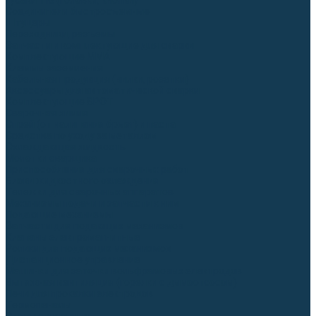
Гусаки TIG (головки, кнопки)
Соединители быстросъемные
Штуцеры
Переходники, разъёмы
Запчасти и комплектующие для сварки
Комплектующие ММА
Клеммы заземления
Кабельная продукция (вилки, розетки)
Аксессуары для автоматической сварки
Комплектующие SPOT
Сварочная химия
Спрей (от налипания брызг) и паста
Средства по уходу за металлом
Охлаждающая жидкость
Молотки сварщика
Приспособления для сварочных работ
Блоки жидкостного охлаждения
Тележки для сварочных аппаратов
Механизмы подачи и запчасти к ним
Подающие механизмы
Запчасти для подающих механизмов
Клапаны электромагнитные
Ролики для подающих механизмов
Дистанционное управление
Машинки для заточки вольфрамовых электродов
Вытяжная вентиляция (горелки с дымоотсосом)
Печи для прокалки электродов
Термопеналы