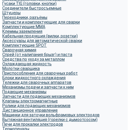
Гусаки TIG (головки, кнопки)
Соединители быстросъемные
Штуцеры
Переходники, разъёмы
Запчасти и комплектующие для сварки
Комплектующие ММА
Клеммы заземления
Кабельная продукция (вилки, розетки)
Аксессуары для автоматической сварки
Комплектующие SPOT
Сварочная химия
Спрей (от налипания брызг) и паста
Средства по уходу за металлом
Охлаждающая жидкость
Молотки сварщика
Приспособления для сварочных работ
Блоки жидкостного охлаждения
Тележки для сварочных аппаратов
Механизмы подачи и запчасти к ним
Подающие механизмы
Запчасти для подающих механизмов
Клапаны электромагнитные
Ролики для подающих механизмов
Дистанционное управление
Машинки для заточки вольфрамовых электродов
Вытяжная вентиляция (горелки с дымоотсосом)
Печи для прокалки электродов
Термопеналы