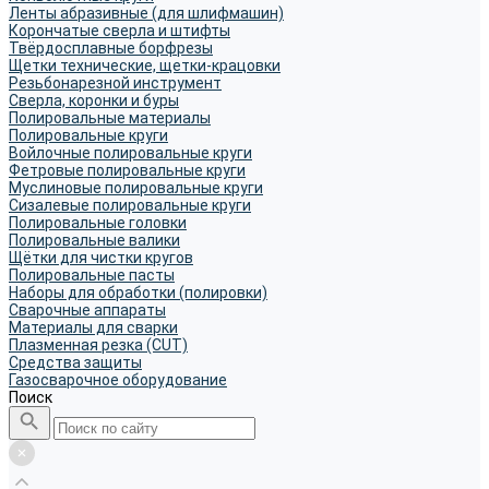
Ленты абразивные (для шлифмашин)
Корончатые сверла и штифты
Твёрдосплавные борфрезы
Щетки технические, щетки-крацовки
Резьбонарезной инструмент
Сверла, коронки и буры
Полировальные материалы
Полировальные круги
Войлочные полировальные круги
Фетровые полировальные круги
Муслиновые полировальные круги
Cизалевые полировальные круги
Полировальные головки
Полировальные валики
Щётки для чистки кругов
Полировальные пасты
Наборы для обработки (полировки)
Сварочные аппараты
Материалы для сварки
Плазменная резка (CUT)
Средства защиты
Газосварочное оборудование
Поиск