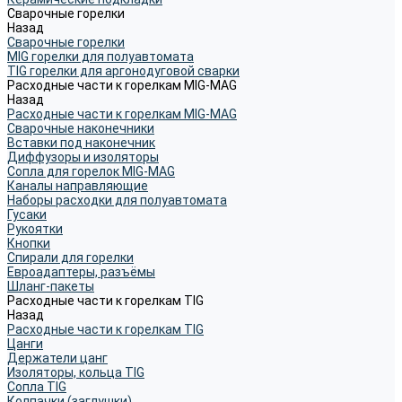
Сварочные горелки
Назад
Сварочные горелки
MIG горелки для полуавтомата
TIG горелки для аргонодуговой сварки
Расходные части к горелкам MIG-MAG
Назад
Расходные части к горелкам MIG-MAG
Сварочные наконечники
Вставки под наконечник
Диффузоры и изоляторы
Сопла для горелок MIG-MAG
Каналы направляющие
Наборы расходки для полуавтомата
Гусаки
Рукоятки
Кнопки
Спирали для горелки
Евроадаптеры, разъёмы
Шланг-пакеты
Расходные части к горелкам TIG
Назад
Расходные части к горелкам TIG
Цанги
Держатели цанг
Изоляторы, кольца TIG
Сопла TIG
Колпачки (заглушки)