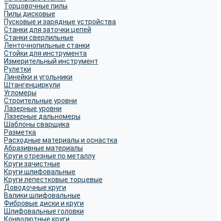
Торцовочные пилы
Пилы дисковые
Пусковые и зарядные устройства
Станки для заточки цепей
Станки сверлильные
Ленточнопильные станки
Стойки для инструмента
Измерительный инструмент
Рулетки
Линейки и угольники
Штангенциркули
Угломеры
Строительные уровни
Лазерные уровни
Лазерные дальномеры
Шаблоны сварщика
Разметка
Расходные материалы и оснастка
Абразивные материалы
Круги отрезные по металлу
Круги зачистные
Круги шлифовальные
Круги лепестковые торцевые
Доводочные круги
Валики шлифовальные
Фибровые диски и круги
Шлифовальные головки
Конволютные круги