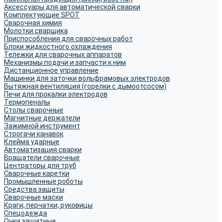
Аксессуары для автоматической сварки
Комплектующие SPOT
Сварочная химия
Молотки сварщика
Приспособления для сварочных работ
Блоки жидкостного охлаждения
Тележки для сварочных аппаратов
Механизмы подачи и запчасти к ним
Дистанционное управление
Машинки для заточки вольфрамовых электродов
Вытяжная вентиляция (горелки с дымоотсосом)
Печи для прокалки электродов
Термопеналы
Столы сварочные
Магнитные держатели
Зажимной инструмент
Строгачи канавок
Клейма ударные
Автоматизация сварки
Вращатели сварочные
Центраторы для труб
Сварочные каретки
Промышленные роботы
Средства защиты
Сварочные маски
Краги, перчатки, руковицы
Спецодежда
Очки защитные