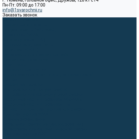
г. Тюмень, Головной офис, Дружбы, 128 к1 ст4
Пн-Пт: 09:00 до 17:00
info@1svarochnii.ru
Заказать звонок
Каталог товаров
Сварочные аппараты
Полуавтоматы (MIG-MAG)
Инверторы (MMA)
Аргонодуговые (TIG)
Выпрямители, реостаты
Точечная (SPOT)
Материалы для сварочных работ
Сварочная проволока
Электроды
Присадочные прутки
Вольфрамовые электроды (неплавящиеся)
Припои
Сварочные горелки
MIG горелки для полуавтомата
TIG горелки для аргонодуговой сварки
Расходные части к горелкам MIG-MAG
Расходные части к горелкам TIG
Запчасти и комплектующие для сварки
Комплектующие ММА
Клеммы заземления
Кабельная продукция (вилки, розетки)
Аксессуары для автоматической сварки
Комплектующие SPOT