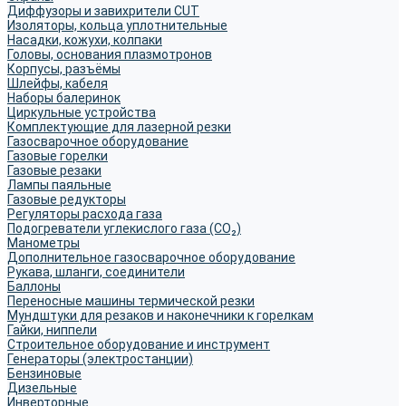
Диффузоры и завихрители CUT
Изоляторы, кольца уплотнительные
Насадки, кожухи, колпаки
Головы, основания плазмотронов
Корпусы, разъёмы
Шлейфы, кабеля
Наборы балеринок
Циркульные устройства
Комплектующие для лазерной резки
Газосварочное оборудование
Газовые горелки
Газовые резаки
Лампы паяльные
Газовые редукторы
Регуляторы расхода газа
Подогреватели углекислого газа (CO₂)
Манометры
Дополнительное газосварочное оборудование
Рукава, шланги, соединители
Баллоны
Переносные машины термической резки
Мундштуки для резаков и наконечники к горелкам
Гайки, ниппели
Строительное оборудование и инструмент
Генераторы (электростанции)
Бензиновые
Дизельные
Инверторные