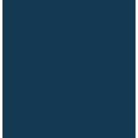
Аргонодуговые (TIG)
Выпрямители, реостаты
Точечная (SPOT)
Контактные
Автоматическая (SAW)
Генераторы и агрегаты для сварки
Лазерные
Материалы для сварочных работ
Сварочная проволока
Для УГЛЕРОДИСТЫХ сталей
Для НЕРЖАВЕЮЩИХ сталей
Для АЛЮМИНИЕВЫХ сплавов
Для МЕДНЫХ сплавов
Для СПЕЦ. сталей и сплавов
Самозащитная (порошковая)
Электроды
Для УГЛЕРОДИСТЫХ сталей
Для НЕРЖАВЕЮЩИХ сталей
Для АЛЮМИНИЕВЫХ сплавов
Для ЧУГУНА
Для НАПЛАВКИ
Для РЕЗКИ (угольные)
Для СПЕЦ. сталей и сплавов
Присадочные прутки
Для УГЛЕРОДИСТЫХ сталей
Для НЕРЖАВЕЮЩИХ сталей
Для АЛЮМИНИЕВЫХ сплавов
Для МЕДНЫХ сплавов