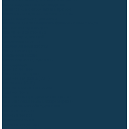
Приспособления для сварочных работ
Блоки жидкостного охлаждения
Тележки для сварочных аппаратов
Механизмы подачи и запчасти к ним
Дистанционное управление
Машинки для заточки вольфрамовых электродов
Автоматизация сварки
Вращатели сварочные
Центраторы для труб
Сварочные каретки
Промышленные роботы
Средства защиты
Сварочные маски
Краги, перчатки, руковицы
Спецодежда
Очки защитные
Палатки сварщика
Плазменная резка (CUT)
Источники (CUT)
Станки плазменной резки
Плазмотроны
Комплектующие для плазмотронов
Комплектующие для лазерной резки
Газосварочное оборудование
Газовые горелки
Газовые резаки
Лампы паяльные
Газовые редукторы