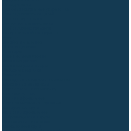
Торцовочные пилы
Пилы дисковые
Пусковые и зарядные устройства
Станки для заточки цепей
Станки сверлильные
Ленточнопильные станки
Стойки для инструмента
Измерительный инструмент
Рулетки
Линейки и угольники
Штангенциркули
Угломеры
Строительные уровни
Лазерные уровни
Лазерные дальномеры
Шаблоны сварщика
Разметка
Расходные материалы и оснастка
Абразивные материалы
Круги отрезные по металлу
Круги зачистные
Круги шлифовальные
Круги лепестковые торцевые
Доводочные круги
Валики шлифовальные
Фибровые диски и круги
Шлифовальные головки
Конволютные круги