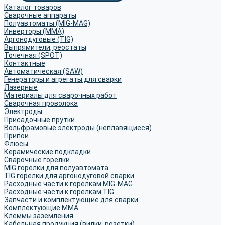
Каталог товаров
Сварочные аппараты
Полуавтоматы (MIG-MAG)
Инверторы (MMA)
Аргонодуговые (TIG)
Выпрямители, реостаты
Точечная (SPOT)
Контактные
Автоматическая (SAW)
Генераторы и агрегаты для сварки
Лазерные
Материалы для сварочных работ
Сварочная проволока
Электроды
Присадочные прутки
Вольфрамовые электроды (неплавящиеся)
Припои
Флюсы
Керамические подкладки
Сварочные горелки
MIG горелки для полуавтомата
TIG горелки для аргонодуговой сварки
Расходные части к горелкам MIG-MAG
Расходные части к горелкам TIG
Запчасти и комплектующие для сварки
Комплектующие ММА
Клеммы заземления
Кабельная продукция (вилки, розетки)