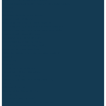
Для СПЕЦ. сталей и сплавов
Вольфрамовые электроды (неплавящиеся)
Припои
Флюсы
Керамические подкладки
Сварочные горелки
MIG горелки для полуавтомата
TIG горелки для аргонодуговой сварки
Расходные части к горелкам MIG-MAG
Сварочные наконечники
Вставки под наконечник
Диффузоры и изоляторы
Сопла для горелок MIG-MAG
Каналы направляющие
Наборы расходки для полуавтомата
Гусаки
Рукоятки
Кнопки
Спирали для горелки
Евроадаптеры, разъёмы
Шланг-пакеты
Расходные части к горелкам TIG
Цанги
Держатели цанг
Изоляторы, кольца TIG
Сопла TIG
Колпачки (заглушки)
Наборы расходки для TIG сварки