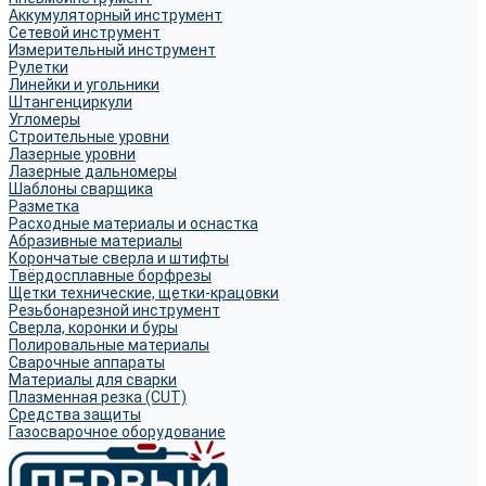
Аккумуляторный инструмент
Сетевой инструмент
Измерительный инструмент
Рулетки
Линейки и угольники
Штангенциркули
Угломеры
Строительные уровни
Лазерные уровни
Лазерные дальномеры
Шаблоны сварщика
Разметка
Расходные материалы и оснастка
Абразивные материалы
Корончатые сверла и штифты
Твёрдосплавные борфрезы
Щетки технические, щетки-крацовки
Резьбонарезной инструмент
Сверла, коронки и буры
Полировальные материалы
Сварочные аппараты
Материалы для сварки
Плазменная резка (CUT)
Средства защиты
Газосварочное оборудование