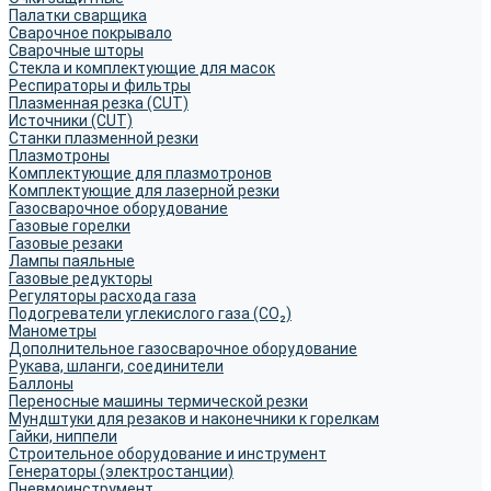
Палатки сварщика
Сварочное покрывало
Сварочные шторы
Стекла и комплектующие для масок
Респираторы и фильтры
Плазменная резка (CUT)
Источники (CUT)
Станки плазменной резки
Плазмотроны
Комплектующие для плазмотронов
Комплектующие для лазерной резки
Газосварочное оборудование
Газовые горелки
Газовые резаки
Лампы паяльные
Газовые редукторы
Регуляторы расхода газа
Подогреватели углекислого газа (CO₂)
Манометры
Дополнительное газосварочное оборудование
Рукава, шланги, соединители
Баллоны
Переносные машины термической резки
Мундштуки для резаков и наконечники к горелкам
Гайки, ниппели
Строительное оборудование и инструмент
Генераторы (электростанции)
Пневмоинструмент