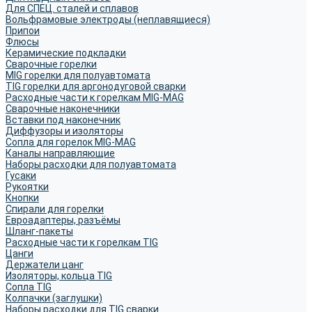
Для СПЕЦ. сталей и сплавов
Вольфрамовые электроды (неплавящиеся)
Припои
Флюсы
Керамические подкладки
Сварочные горелки
MIG горелки для полуавтомата
TIG горелки для аргонодуговой сварки
Расходные части к горелкам MIG-MAG
Сварочные наконечники
Вставки под наконечник
Диффузоры и изоляторы
Сопла для горелок MIG-MAG
Каналы направляющие
Наборы расходки для полуавтомата
Гусаки
Рукоятки
Кнопки
Спирали для горелки
Евроадаптеры, разъёмы
Шланг-пакеты
Расходные части к горелкам TIG
Цанги
Держатели цанг
Изоляторы, кольца TIG
Сопла TIG
Колпачки (заглушки)
Наборы расходки для TIG сварки