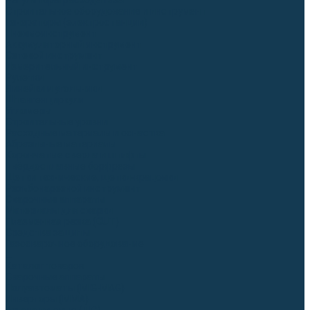
Регуляторы расхода газа
Строительное оборудование и инструмент
Генераторы (электростанции)
Пневмоинструмент
Аккумуляторный инструмент
Сетевой инструмент
Измерительный инструмент
Рулетки
Линейки и угольники
Штангенциркули
Угломеры
Строительные уровни
Расходные материалы и оснастка
Абразивные материалы
Корончатые сверла и штифты
Твёрдосплавные борфрезы
Щетки технические, щетки-крацовки
Резьбонарезной инструмент
Сварочные аппараты
Материалы для сварки
Плазменная резка (CUT)
Средства защиты
Газосварочное оборудование
...
Каталог товаров
Сварочные аппараты
Полуавтоматы (MIG-MAG)
Инверторы (MMA)