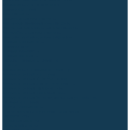
Блоки автоматики для генераторов
Аксессуары для генераторов
Пневмоинструмент
Компрессоры
Безмасляные компрессоры
Масляные ременные компрессоры
Масляные коаксиальные компрессоры
Автомобильные компрессоры
Комплектующие для компрессоров
Пневмошлифмашины
Пневмодрели
Пневмогайковерты
Пневмопистолеты
Наборы пневмоинструмента
Шланги
Аксессуары к пневмоинструменту
Аккумуляторный инструмент
Аккумуляторные УШМ (болгарки)
Аккумуляторные дрели-шуруповерты
Аккумуляторные перфораторы
Аккумуляторные дисковые пилы
Аккумуляторные батареи, зарядные устройства
Сетевой инструмент
УШМ и шлифмашины
Дрели, миксеры, шуруповерты сетевые
Перфораторы
Отбойные молотки
Точильные станки