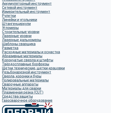
Аккумуляторный инструмент
Сетевой инструмент
Измерительный инструмент
Рулетки
Линейки и угольники
Штангенциркули
Угломеры
Строительные уровни
Лазерные уровни
Лазерные дальномеры
Шаблоны сварщика
Разметка
Расходные материалы и оснастка
Абразивные материалы
Корончатые сверла и штифты
Твёрдосплавные борфрезы
Щетки технические, щетки-крацовки
Резьбонарезной инструмент
Сверла, коронки и буры
Полировальные материалы
Сварочные аппараты
Материалы для сварки
Плазменная резка (CUT)
Средства защиты
Газосварочное оборудование