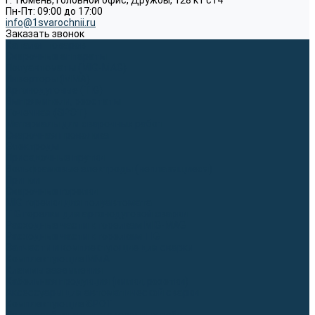
г. Тюмень, Головной офис, Дружбы, 128 к1 ст4
Пн-Пт: 09:00 до 17:00
info@1svarochnii.ru
Заказать звонок
Каталог товаров
Сварочные аппараты
Полуавтоматы (MIG-MAG)
Инверторы (MMA)
Аргонодуговые (TIG)
Выпрямители, реостаты
Точечная (SPOT)
Материалы для сварочных работ
Сварочная проволока
Электроды
Присадочные прутки
Вольфрамовые электроды (неплавящиеся)
Припои
Сварочные горелки
MIG горелки для полуавтомата
TIG горелки для аргонодуговой сварки
Расходные части к горелкам MIG-MAG
Расходные части к горелкам TIG
Запчасти и комплектующие для сварки
Комплектующие ММА
Клеммы заземления
Кабельная продукция (вилки, розетки)
Аксессуары для автоматической сварки
Комплектующие SPOT