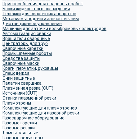
Приспособления для сварочных работ
Блоки жидкостного охлаждения
Тележки для сварочных аппаратов
Механизмы подачи и запчасти к ним
Дистанционное управление
Машинки для заточки вольфрамовых электродов
Автоматизация сварки
Вращатели сварочные
Центраторы для труб
Сварочные каретки
Промышленные роботы
Средства защиты
Сварочные маски
Краги, перчатки, руковицы
Спецодежда
Очки защитные
Палатки сварщика
Плазменная резка (CUT)
Источники (CUT)
Станки плазменной резки
Плазмотроны
Комплектующие для плазмотронов
Комплектующие для лазерной резки
Газосварочное оборудование
Газовые горелки
Газовые резаки
Лампы паяльные
Газовые редукторы