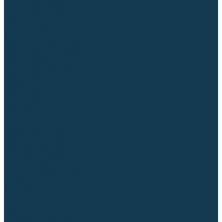
Столы сварочные
Магнитные держатели
Зажимной инструмент
Строгачи канавок
Клейма ударные
Автоматизация сварки
Вращатели сварочные
Центраторы для труб
Сварочные каретки
Промышленные роботы
Средства защиты
Сварочные маски
Краги, перчатки, руковицы
Спецодежда
Очки защитные
Палатки сварщика
Сварочное покрывало
Сварочные шторы
Стекла и комплектующие для масок
Респираторы и фильтры
Плазменная резка (CUT)
Источники (CUT)
Станки плазменной резки
Плазмотроны
Комплектующие для плазмотронов
Сопла CUT
Электроды CUT
Экраны