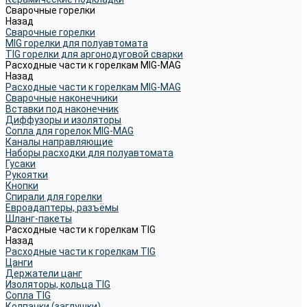
Сварочные горелки
Назад
Сварочные горелки
MIG горелки для полуавтомата
TIG горелки для аргонодуговой сварки
Расходные части к горелкам MIG-MAG
Назад
Расходные части к горелкам MIG-MAG
Сварочные наконечники
Вставки под наконечник
Диффузоры и изоляторы
Сопла для горелок MIG-MAG
Каналы направляющие
Наборы расходки для полуавтомата
Гусаки
Рукоятки
Кнопки
Спирали для горелки
Евроадаптеры, разъёмы
Шланг-пакеты
Расходные части к горелкам TIG
Назад
Расходные части к горелкам TIG
Цанги
Держатели цанг
Изоляторы, кольца TIG
Сопла TIG
Колпачки (заглушки)