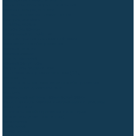
Диффузоры и завихрители CUT
Изоляторы, кольца уплотнительные
Насадки, кожухи, колпаки
Головы, основания плазмотронов
Корпусы, разъёмы
Шлейфы, кабеля
Наборы балеринок
Циркульные устройства
Комплектующие для лазерной резки
Газосварочное оборудование
Газовые горелки
Газовые резаки
Лампы паяльные
Газовые редукторы
Регуляторы расхода газа
Подогреватели углекислого газа (CO₂)
Манометры
Дополнительное газосварочное оборудование
Рукава, шланги, соединители
Баллоны
Переносные машины термической резки
Мундштуки для резаков и наконечники к горелкам
Гайки, ниппели
Строительное оборудование и инструмент
Генераторы (электростанции)
Бензиновые
Дизельные
Инверторные