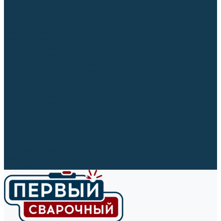
Ленты абразивные (для шлифмашин)
Корончатые сверла и штифты
Твёрдосплавные борфрезы
Щетки технические, щетки-крацовки
Резьбонарезной инструмент
Сверла, коронки и буры
Полировальные материалы
Полировальные круги
Войлочные полировальные круги
Фетровые полировальные круги
Муслиновые полировальные круги
Cизалевые полировальные круги
Полировальные головки
Полировальные валики
Щётки для чистки кругов
Полировальные пасты
Наборы для обработки (полировки)
Сварочные аппараты
Материалы для сварки
Плазменная резка (CUT)
Средства защиты
Газосварочное оборудование