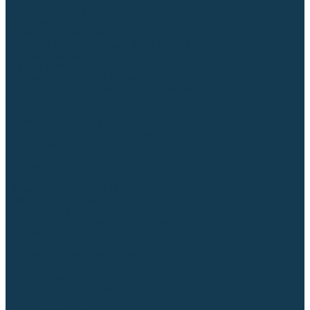
Гусаки TIG (головки, кнопки)
Соединители быстросъемные
Штуцеры
Переходники, разъёмы
Запчасти и комплектующие для сварки
Комплектующие ММА
Клеммы заземления
Кабельная продукция (вилки, розетки)
Аксессуары для автоматической сварки
Комплектующие SPOT
Сварочная химия
Спрей (от налипания брызг) и паста
Средства по уходу за металлом
Охлаждающая жидкость
Молотки сварщика
Приспособления для сварочных работ
Блоки жидкостного охлаждения
Тележки для сварочных аппаратов
Механизмы подачи и запчасти к ним
Подающие механизмы
Запчасти для подающих механизмов
Клапаны электромагнитные
Ролики для подающих механизмов
Дистанционное управление
Машинки для заточки вольфрамовых электродов
Вытяжная вентиляция (горелки с дымоотсосом)
Печи для прокалки электродов
Термопеналы