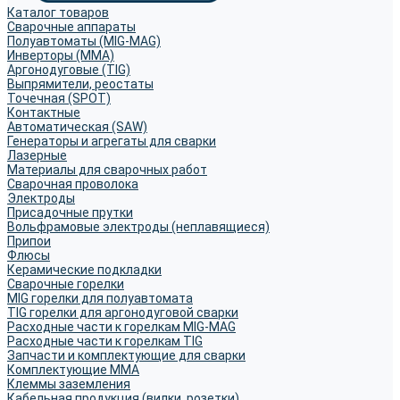
Каталог товаров
Сварочные аппараты
Полуавтоматы (MIG-MAG)
Инверторы (MMA)
Аргонодуговые (TIG)
Выпрямители, реостаты
Точечная (SPOT)
Контактные
Автоматическая (SAW)
Генераторы и агрегаты для сварки
Лазерные
Материалы для сварочных работ
Сварочная проволока
Электроды
Присадочные прутки
Вольфрамовые электроды (неплавящиеся)
Припои
Флюсы
Керамические подкладки
Сварочные горелки
MIG горелки для полуавтомата
TIG горелки для аргонодуговой сварки
Расходные части к горелкам MIG-MAG
Расходные части к горелкам TIG
Запчасти и комплектующие для сварки
Комплектующие ММА
Клеммы заземления
Кабельная продукция (вилки, розетки)