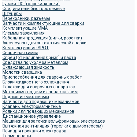
Гусаки TIG (головки, кнопки)
Соединители быстросъемные
Штуцеры
Переходники, разъёмы
Запчасти и комплектующие для сварки
Комплектующие ММА
Клеммы заземления
Кабельная продукция (вилки, розетки)
Аксессуары для автоматической сварки
Комплектующие SPOT
Сварочная химия
Спрей (от налипания брызг) и паста
Средства по уходу за металлом
Охлаждающая жидкость
Молотки сварщика
Приспособления для сварочных работ
Блоки жидкостного охлаждения
Тележки для сварочных аппаратов
Механизмы подачи и запчасти к ним
Подающие механизмы
Запчасти для подающих механизмов
Клапаны электромагнитные
Ролики для подающих механизмов
Дистанционное управление
Машинки для заточки вольфрамовых электродов
Вытяжная вентиляция (горелки с дымоотсосом)
Печи для прокалки электродов
Термопеналы