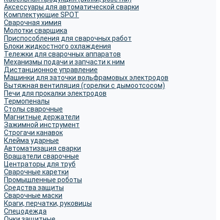
Аксессуары для автоматической сварки
Комплектующие SPOT
Сварочная химия
Молотки сварщика
Приспособления для сварочных работ
Блоки жидкостного охлаждения
Тележки для сварочных аппаратов
Механизмы подачи и запчасти к ним
Дистанционное управление
Машинки для заточки вольфрамовых электродов
Вытяжная вентиляция (горелки с дымоотсосом)
Печи для прокалки электродов
Термопеналы
Столы сварочные
Магнитные держатели
Зажимной инструмент
Строгачи канавок
Клейма ударные
Автоматизация сварки
Вращатели сварочные
Центраторы для труб
Сварочные каретки
Промышленные роботы
Средства защиты
Сварочные маски
Краги, перчатки, руковицы
Спецодежда
Очки защитные