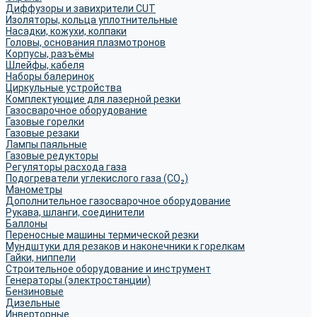
Диффузоры и завихрители CUT
Изоляторы, кольца уплотнительные
Насадки, кожухи, колпаки
Головы, основания плазмотронов
Корпусы, разъёмы
Шлейфы, кабеля
Наборы балеринок
Циркульные устройства
Комплектующие для лазерной резки
Газосварочное оборудование
Газовые горелки
Газовые резаки
Лампы паяльные
Газовые редукторы
Регуляторы расхода газа
Подогреватели углекислого газа (CO₂)
Манометры
Дополнительное газосварочное оборудование
Рукава, шланги, соединители
Баллоны
Переносные машины термической резки
Мундштуки для резаков и наконечники к горелкам
Гайки, ниппели
Строительное оборудование и инструмент
Генераторы (электростанции)
Бензиновые
Дизельные
Инверторные