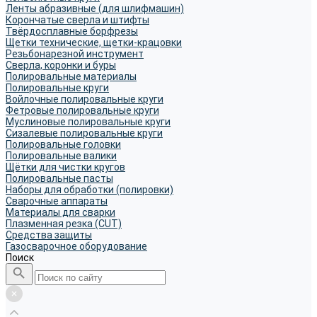
Ленты абразивные (для шлифмашин)
Корончатые сверла и штифты
Твёрдосплавные борфрезы
Щетки технические, щетки-крацовки
Резьбонарезной инструмент
Сверла, коронки и буры
Полировальные материалы
Полировальные круги
Войлочные полировальные круги
Фетровые полировальные круги
Муслиновые полировальные круги
Cизалевые полировальные круги
Полировальные головки
Полировальные валики
Щётки для чистки кругов
Полировальные пасты
Наборы для обработки (полировки)
Сварочные аппараты
Материалы для сварки
Плазменная резка (CUT)
Средства защиты
Газосварочное оборудование
Поиск