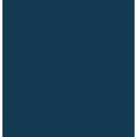
Для СПЕЦ. сталей и сплавов
Вольфрамовые электроды (неплавящиеся)
Припои
Флюсы
Керамические подкладки
Сварочные горелки
MIG горелки для полуавтомата
TIG горелки для аргонодуговой сварки
Расходные части к горелкам MIG-MAG
Сварочные наконечники
Вставки под наконечник
Диффузоры и изоляторы
Сопла для горелок MIG-MAG
Каналы направляющие
Наборы расходки для полуавтомата
Гусаки
Рукоятки
Кнопки
Спирали для горелки
Евроадаптеры, разъёмы
Шланг-пакеты
Расходные части к горелкам TIG
Цанги
Держатели цанг
Изоляторы, кольца TIG
Сопла TIG
Колпачки (заглушки)
Наборы расходки для TIG сварки