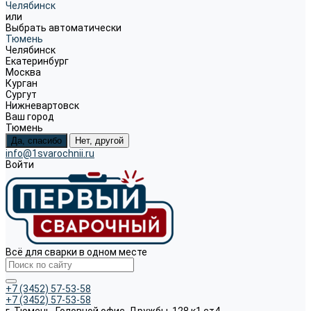
Челябинск
или
Выбрать автоматически
Тюмень
Челябинск
Екатеринбург
Москва
Курган
Сургут
Нижневартовск
Ваш город
Тюмень
Да, спасибо
Нет, другой
info@1svarochnii.ru
Войти
Всё для сварки в одном месте
+7 (3452) 57-53-58
+7 (3452) 57-53-58