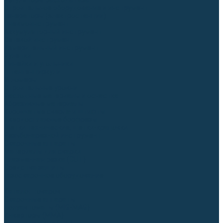
Регуляторы расхода газа
Строительное оборудование и инструмент
Генераторы (электростанции)
Пневмоинструмент
Аккумуляторный инструмент
Сетевой инструмент
Измерительный инструмент
Рулетки
Линейки и угольники
Штангенциркули
Угломеры
Строительные уровни
Расходные материалы и оснастка
Абразивные материалы
Корончатые сверла и штифты
Твёрдосплавные борфрезы
Щетки технические, щетки-крацовки
Резьбонарезной инструмент
Сварочные аппараты
Материалы для сварки
Плазменная резка (CUT)
Средства защиты
Газосварочное оборудование
...
Каталог товаров
Сварочные аппараты
Полуавтоматы (MIG-MAG)
Инверторы (MMA)