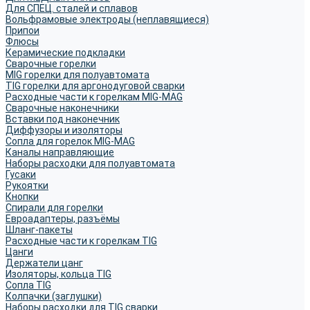
Для СПЕЦ. сталей и сплавов
Вольфрамовые электроды (неплавящиеся)
Припои
Флюсы
Керамические подкладки
Сварочные горелки
MIG горелки для полуавтомата
TIG горелки для аргонодуговой сварки
Расходные части к горелкам MIG-MAG
Сварочные наконечники
Вставки под наконечник
Диффузоры и изоляторы
Сопла для горелок MIG-MAG
Каналы направляющие
Наборы расходки для полуавтомата
Гусаки
Рукоятки
Кнопки
Спирали для горелки
Евроадаптеры, разъёмы
Шланг-пакеты
Расходные части к горелкам TIG
Цанги
Держатели цанг
Изоляторы, кольца TIG
Сопла TIG
Колпачки (заглушки)
Наборы расходки для TIG сварки