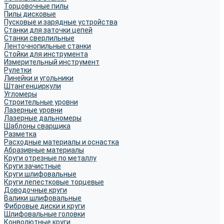
Торцовочные пилы
Пилы дисковые
Пусковые и зарядные устройства
Станки для заточки цепей
Станки сверлильные
Ленточнопильные станки
Стойки для инструмента
Измерительный инструмент
Рулетки
Линейки и угольники
Штангенциркули
Угломеры
Строительные уровни
Лазерные уровни
Лазерные дальномеры
Шаблоны сварщика
Разметка
Расходные материалы и оснастка
Абразивные материалы
Круги отрезные по металлу
Круги зачистные
Круги шлифовальные
Круги лепестковые торцевые
Доводочные круги
Валики шлифовальные
Фибровые диски и круги
Шлифовальные головки
Конволютные круги