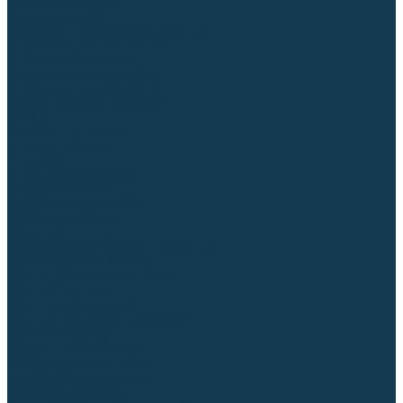
Торцовочные пилы
Пилы дисковые
Пусковые и зарядные устройства
Станки для заточки цепей
Станки сверлильные
Ленточнопильные станки
Стойки для инструмента
Измерительный инструмент
Рулетки
Линейки и угольники
Штангенциркули
Угломеры
Строительные уровни
Лазерные уровни
Лазерные дальномеры
Шаблоны сварщика
Разметка
Расходные материалы и оснастка
Абразивные материалы
Круги отрезные по металлу
Круги зачистные
Круги шлифовальные
Круги лепестковые торцевые
Доводочные круги
Валики шлифовальные
Фибровые диски и круги
Шлифовальные головки
Конволютные круги