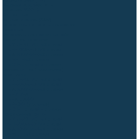
Аргонодуговые (TIG)
Выпрямители, реостаты
Точечная (SPOT)
Контактные
Автоматическая (SAW)
Генераторы и агрегаты для сварки
Лазерные
Материалы для сварочных работ
Сварочная проволока
Для УГЛЕРОДИСТЫХ сталей
Для НЕРЖАВЕЮЩИХ сталей
Для АЛЮМИНИЕВЫХ сплавов
Для МЕДНЫХ сплавов
Для СПЕЦ. сталей и сплавов
Самозащитная (порошковая)
Электроды
Для УГЛЕРОДИСТЫХ сталей
Для НЕРЖАВЕЮЩИХ сталей
Для АЛЮМИНИЕВЫХ сплавов
Для ЧУГУНА
Для НАПЛАВКИ
Для РЕЗКИ (угольные)
Для СПЕЦ. сталей и сплавов
Присадочные прутки
Для УГЛЕРОДИСТЫХ сталей
Для НЕРЖАВЕЮЩИХ сталей
Для АЛЮМИНИЕВЫХ сплавов
Для МЕДНЫХ сплавов