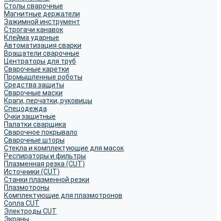
Столы сварочные
Магнитные держатели
Зажимной инструмент
Строгачи канавок
Клейма ударные
Автоматизация сварки
Вращатели сварочные
Центраторы для труб
Сварочные каретки
Промышленные роботы
Средства защиты
Сварочные маски
Краги, перчатки, руковицы
Спецодежда
Очки защитные
Палатки сварщика
Сварочное покрывало
Сварочные шторы
Стекла и комплектующие для масок
Респираторы и фильтры
Плазменная резка (CUT)
Источники (CUT)
Станки плазменной резки
Плазмотроны
Комплектующие для плазмотронов
Сопла CUT
Электроды CUT
Экраны