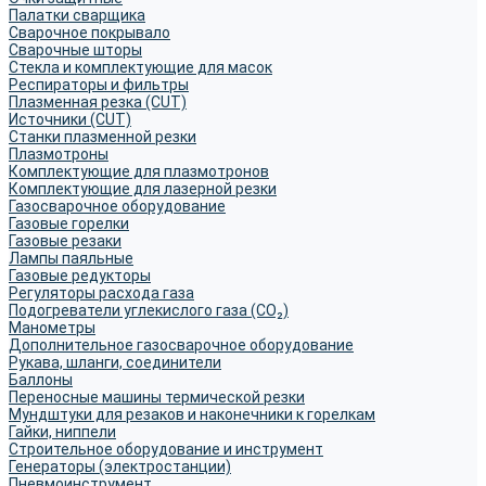
Палатки сварщика
Сварочное покрывало
Сварочные шторы
Стекла и комплектующие для масок
Респираторы и фильтры
Плазменная резка (CUT)
Источники (CUT)
Станки плазменной резки
Плазмотроны
Комплектующие для плазмотронов
Комплектующие для лазерной резки
Газосварочное оборудование
Газовые горелки
Газовые резаки
Лампы паяльные
Газовые редукторы
Регуляторы расхода газа
Подогреватели углекислого газа (CO₂)
Манометры
Дополнительное газосварочное оборудование
Рукава, шланги, соединители
Баллоны
Переносные машины термической резки
Мундштуки для резаков и наконечники к горелкам
Гайки, ниппели
Строительное оборудование и инструмент
Генераторы (электростанции)
Пневмоинструмент