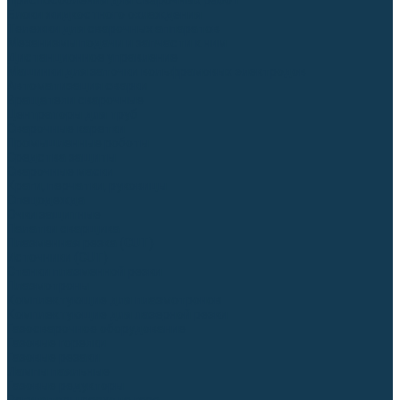
Приспособления для сварочных работ
Блоки жидкостного охлаждения
Тележки для сварочных аппаратов
Механизмы подачи и запчасти к ним
Дистанционное управление
Машинки для заточки вольфрамовых электродов
Автоматизация сварки
Вращатели сварочные
Центраторы для труб
Сварочные каретки
Промышленные роботы
Средства защиты
Сварочные маски
Краги, перчатки, руковицы
Спецодежда
Очки защитные
Палатки сварщика
Плазменная резка (CUT)
Источники (CUT)
Станки плазменной резки
Плазмотроны
Комплектующие для плазмотронов
Комплектующие для лазерной резки
Газосварочное оборудование
Газовые горелки
Газовые резаки
Лампы паяльные
Газовые редукторы