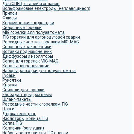
Для СПЕЦ. сталей и сплавов
Вольфрамовые электроды (неплавящиеся)
Припои
Флюсы
Керамические подкладки
Сварочные горелки
MIG горелки для полуавтомата
TIG горелки для аргонодуговой сварки
Расходные части к горелкам MIG-MAG
Сварочные наконечники
Вставки под наконечник
Диффузоры и изоляторы
Сопла для горелок MIG-MAG
Каналы направляющие
Наборы расходки для полуавтомата
Гусаки
Рукоятки
Кнопки
Спирали для горелки
Евроадаптеры, разъёмы
Шланг-пакеты
Расходные части к горелкам TIG
Цанги
Держатели цанг
Изоляторы, кольца TIG
Сопла TIG
Колпачки (заглушки)
Наборы расходки для TIG сварки