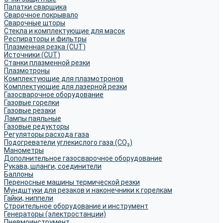
Палатки сварщика
Сварочное покрывало
Сварочные шторы
Стекла и комплектующие для масок
Респираторы и фильтры
Плазменная резка (CUT)
Источники (CUT)
Станки плазменной резки
Плазмотроны
Комплектующие для плазмотронов
Комплектующие для лазерной резки
Газосварочное оборудование
Газовые горелки
Газовые резаки
Лампы паяльные
Газовые редукторы
Регуляторы расхода газа
Подогреватели углекислого газа (CO₂)
Манометры
Дополнительное газосварочное оборудование
Рукава, шланги, соединители
Баллоны
Переносные машины термической резки
Мундштуки для резаков и наконечники к горелкам
Гайки, ниппели
Строительное оборудование и инструмент
Генераторы (электростанции)
Пневмоинструмент