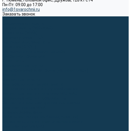
г. Тюмень, Головной офис, Дружбы, 128 к1 ст4
Пн-Пт: 09:00 до 17:00
info@1svarochnii.ru
Заказать звонок
Каталог товаров
Сварочные аппараты
Полуавтоматы (MIG-MAG)
Инверторы (MMA)
Аргонодуговые (TIG)
Выпрямители, реостаты
Точечная (SPOT)
Материалы для сварочных работ
Сварочная проволока
Электроды
Присадочные прутки
Вольфрамовые электроды (неплавящиеся)
Припои
Сварочные горелки
MIG горелки для полуавтомата
TIG горелки для аргонодуговой сварки
Расходные части к горелкам MIG-MAG
Расходные части к горелкам TIG
Запчасти и комплектующие для сварки
Комплектующие ММА
Клеммы заземления
Кабельная продукция (вилки, розетки)
Аксессуары для автоматической сварки
Комплектующие SPOT