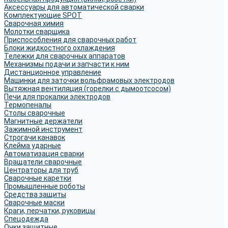
Аксессуары для автоматической сварки
Комплектующие SPOT
Сварочная химия
Молотки сварщика
Приспособления для сварочных работ
Блоки жидкостного охлаждения
Тележки для сварочных аппаратов
Механизмы подачи и запчасти к ним
Дистанционное управление
Машинки для заточки вольфрамовых электродов
Вытяжная вентиляция (горелки с дымоотсосом)
Печи для прокалки электродов
Термопеналы
Столы сварочные
Магнитные держатели
Зажимной инструмент
Строгачи канавок
Клейма ударные
Автоматизация сварки
Вращатели сварочные
Центраторы для труб
Сварочные каретки
Промышленные роботы
Средства защиты
Сварочные маски
Краги, перчатки, руковицы
Спецодежда
Очки защитные