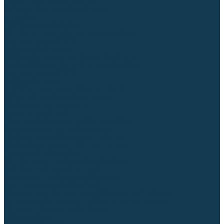
Гусаки TIG (головки, кнопки)
Соединители быстросъемные
Штуцеры
Переходники, разъёмы
Запчасти и комплектующие для сварки
Комплектующие ММА
Клеммы заземления
Кабельная продукция (вилки, розетки)
Аксессуары для автоматической сварки
Комплектующие SPOT
Сварочная химия
Спрей (от налипания брызг) и паста
Средства по уходу за металлом
Охлаждающая жидкость
Молотки сварщика
Приспособления для сварочных работ
Блоки жидкостного охлаждения
Тележки для сварочных аппаратов
Механизмы подачи и запчасти к ним
Подающие механизмы
Запчасти для подающих механизмов
Клапаны электромагнитные
Ролики для подающих механизмов
Дистанционное управление
Машинки для заточки вольфрамовых электродов
Вытяжная вентиляция (горелки с дымоотсосом)
Печи для прокалки электродов
Термопеналы