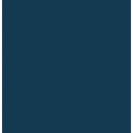
Торцовочные пилы
Пилы дисковые
Пусковые и зарядные устройства
Станки для заточки цепей
Станки сверлильные
Ленточнопильные станки
Стойки для инструмента
Измерительный инструмент
Рулетки
Линейки и угольники
Штангенциркули
Угломеры
Строительные уровни
Лазерные уровни
Лазерные дальномеры
Шаблоны сварщика
Разметка
Расходные материалы и оснастка
Абразивные материалы
Круги отрезные по металлу
Круги зачистные
Круги шлифовальные
Круги лепестковые торцевые
Доводочные круги
Валики шлифовальные
Фибровые диски и круги
Шлифовальные головки
Конволютные круги