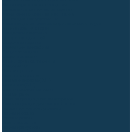
Приспособления для сварочных работ
Блоки жидкостного охлаждения
Тележки для сварочных аппаратов
Механизмы подачи и запчасти к ним
Дистанционное управление
Машинки для заточки вольфрамовых электродов
Автоматизация сварки
Вращатели сварочные
Центраторы для труб
Сварочные каретки
Промышленные роботы
Средства защиты
Сварочные маски
Краги, перчатки, руковицы
Спецодежда
Очки защитные
Палатки сварщика
Плазменная резка (CUT)
Источники (CUT)
Станки плазменной резки
Плазмотроны
Комплектующие для плазмотронов
Комплектующие для лазерной резки
Газосварочное оборудование
Газовые горелки
Газовые резаки
Лампы паяльные
Газовые редукторы