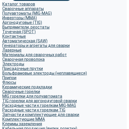
Каталог товаров
Сварочные аппараты
Полуавтоматы (MIG-MAG)
Инверторы (MMA)
Аргонодуговые (TIG)
Выпрямители, реостаты
Точечная (SPOT)
Контактные
Автоматическая (SAW)
Генераторы и агрегаты для сварки
Лазерные
Материалы для сварочных работ
Сварочная проволока
Электроды
Присадочные прутки
Вольфрамовые электроды (неплавящиеся)
Припои
Флюсы
Керамические подкладки
Сварочные горелки
MIG горелки для полуавтомата
TIG горелки для аргонодуговой сварки
Расходные части к горелкам MIG-MAG
Расходные части к горелкам TIG
Запчасти и комплектующие для сварки
Комплектующие ММА
Клеммы заземления
Кабельная продукция (вилки, розетки)