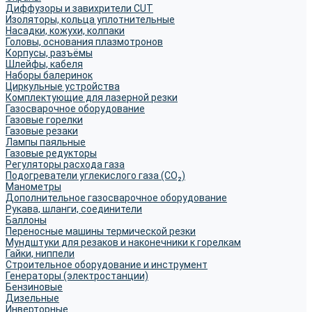
Диффузоры и завихрители CUT
Изоляторы, кольца уплотнительные
Насадки, кожухи, колпаки
Головы, основания плазмотронов
Корпусы, разъёмы
Шлейфы, кабеля
Наборы балеринок
Циркульные устройства
Комплектующие для лазерной резки
Газосварочное оборудование
Газовые горелки
Газовые резаки
Лампы паяльные
Газовые редукторы
Регуляторы расхода газа
Подогреватели углекислого газа (CO₂)
Манометры
Дополнительное газосварочное оборудование
Рукава, шланги, соединители
Баллоны
Переносные машины термической резки
Мундштуки для резаков и наконечники к горелкам
Гайки, ниппели
Строительное оборудование и инструмент
Генераторы (электростанции)
Бензиновые
Дизельные
Инверторные