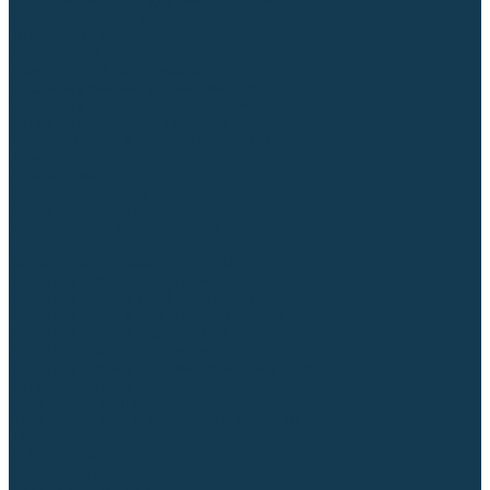
Блоки автоматики для генераторов
Аксессуары для генераторов
Пневмоинструмент
Компрессоры
Безмасляные компрессоры
Масляные ременные компрессоры
Масляные коаксиальные компрессоры
Автомобильные компрессоры
Комплектующие для компрессоров
Пневмошлифмашины
Пневмодрели
Пневмогайковерты
Пневмопистолеты
Наборы пневмоинструмента
Шланги
Аксессуары к пневмоинструменту
Аккумуляторный инструмент
Аккумуляторные УШМ (болгарки)
Аккумуляторные дрели-шуруповерты
Аккумуляторные перфораторы
Аккумуляторные дисковые пилы
Аккумуляторные батареи, зарядные устройства
Сетевой инструмент
УШМ и шлифмашины
Дрели, миксеры, шуруповерты сетевые
Перфораторы
Отбойные молотки
Точильные станки