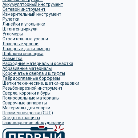
Аккумуляторный инструмент
Сетевой инструмент
Измерительный инструмент
Рулетки
Линейки и угольники
Штангенциркули
Угломеры
Строительные уровни
Лазерные уровни
Лазерные дальномеры
Шаблоны сварщика
Разметка
Расходные материалы и оснастка
Абразивные материалы
Корончатые сверла и штифты
Твёрдосплавные борфрезы
Щетки технические, щетки-крацовки
Резьбонарезной инструмент
Сверла, коронки и буры
Полировальные материалы
Сварочные аппараты
Материалы для сварки
Плазменная резка (CUT)
Средства защиты
Газосварочное оборудование