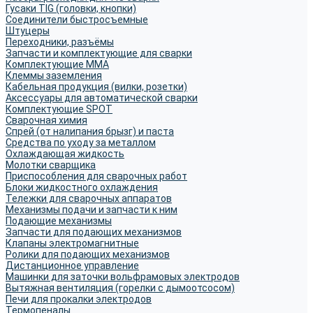
Гусаки TIG (головки, кнопки)
Соединители быстросъемные
Штуцеры
Переходники, разъёмы
Запчасти и комплектующие для сварки
Комплектующие ММА
Клеммы заземления
Кабельная продукция (вилки, розетки)
Аксессуары для автоматической сварки
Комплектующие SPOT
Сварочная химия
Спрей (от налипания брызг) и паста
Средства по уходу за металлом
Охлаждающая жидкость
Молотки сварщика
Приспособления для сварочных работ
Блоки жидкостного охлаждения
Тележки для сварочных аппаратов
Механизмы подачи и запчасти к ним
Подающие механизмы
Запчасти для подающих механизмов
Клапаны электромагнитные
Ролики для подающих механизмов
Дистанционное управление
Машинки для заточки вольфрамовых электродов
Вытяжная вентиляция (горелки с дымоотсосом)
Печи для прокалки электродов
Термопеналы