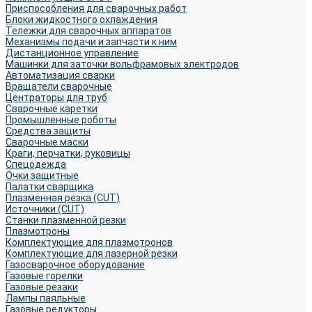
Приспособления для сварочных работ
Блоки жидкостного охлаждения
Тележки для сварочных аппаратов
Механизмы подачи и запчасти к ним
Дистанционное управление
Машинки для заточки вольфрамовых электродов
Автоматизация сварки
Вращатели сварочные
Центраторы для труб
Сварочные каретки
Промышленные роботы
Средства защиты
Сварочные маски
Краги, перчатки, руковицы
Спецодежда
Очки защитные
Палатки сварщика
Плазменная резка (CUT)
Источники (CUT)
Станки плазменной резки
Плазмотроны
Комплектующие для плазмотронов
Комплектующие для лазерной резки
Газосварочное оборудование
Газовые горелки
Газовые резаки
Лампы паяльные
Газовые редукторы