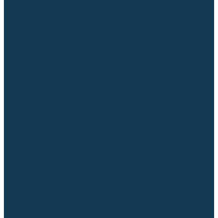
Диффузоры и завихрители CUT
Изоляторы, кольца уплотнительные
Насадки, кожухи, колпаки
Головы, основания плазмотронов
Корпусы, разъёмы
Шлейфы, кабеля
Наборы балеринок
Циркульные устройства
Комплектующие для лазерной резки
Газосварочное оборудование
Газовые горелки
Газовые резаки
Лампы паяльные
Газовые редукторы
Регуляторы расхода газа
Подогреватели углекислого газа (CO₂)
Манометры
Дополнительное газосварочное оборудование
Рукава, шланги, соединители
Баллоны
Переносные машины термической резки
Мундштуки для резаков и наконечники к горелкам
Гайки, ниппели
Строительное оборудование и инструмент
Генераторы (электростанции)
Бензиновые
Дизельные
Инверторные