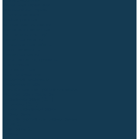
Столы сварочные
Магнитные держатели
Зажимной инструмент
Строгачи канавок
Клейма ударные
Автоматизация сварки
Вращатели сварочные
Центраторы для труб
Сварочные каретки
Промышленные роботы
Средства защиты
Сварочные маски
Краги, перчатки, руковицы
Спецодежда
Очки защитные
Палатки сварщика
Сварочное покрывало
Сварочные шторы
Стекла и комплектующие для масок
Респираторы и фильтры
Плазменная резка (CUT)
Источники (CUT)
Станки плазменной резки
Плазмотроны
Комплектующие для плазмотронов
Сопла CUT
Электроды CUT
Экраны