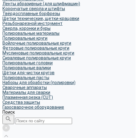
Ленты абразивные (для шлифмашин)
Корончатые сверла и штифты
Твёрдосплавные борфрезы
Щетки технические, щетки-крацовки
Резьбонарезной инструмент
Сверла, коронки и буры
Полировальные материалы
Полировальные круги
Войлочные полировальные круги
Фетровые полировальные круги
Муслиновые полировальные круги
Cизалевые полировальные круги
Полировальные головки
Полировальные валики
Щётки для чистки кругов
Полировальные пасты
Наборы для обработки (полировки)
Сварочные аппараты
Материалы для сварки
Плазменная резка (CUT)
Средства защиты
Газосварочное оборудование
Поиск