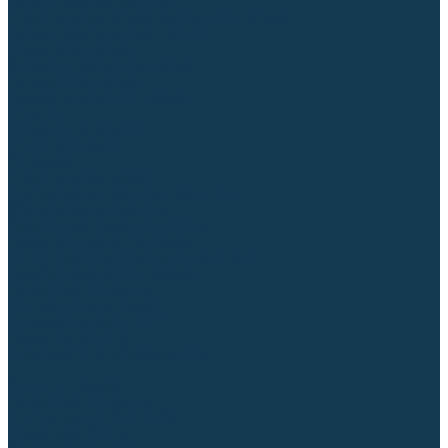
Регуляторы расхода газа
Строительное оборудование и инструмент
Генераторы (электростанции)
Пневмоинструмент
Аккумуляторный инструмент
Сетевой инструмент
Измерительный инструмент
Рулетки
Линейки и угольники
Штангенциркули
Угломеры
Строительные уровни
Расходные материалы и оснастка
Абразивные материалы
Корончатые сверла и штифты
Твёрдосплавные борфрезы
Щетки технические, щетки-крацовки
Резьбонарезной инструмент
Сварочные аппараты
Материалы для сварки
Плазменная резка (CUT)
Средства защиты
Газосварочное оборудование
...
Каталог товаров
Сварочные аппараты
Полуавтоматы (MIG-MAG)
Инверторы (MMA)