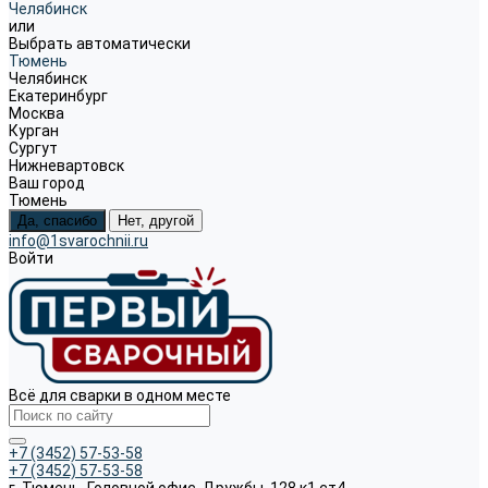
Челябинск
или
Выбрать автоматически
Тюмень
Челябинск
Екатеринбург
Москва
Курган
Сургут
Нижневартовск
Ваш город
Тюмень
Да, спасибо
Нет, другой
info@1svarochnii.ru
Войти
Всё для сварки в одном месте
+7 (3452) 57-53-58
+7 (3452) 57-53-58