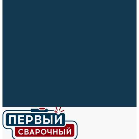
Ленты абразивные (для шлифмашин)
Корончатые сверла и штифты
Твёрдосплавные борфрезы
Щетки технические, щетки-крацовки
Резьбонарезной инструмент
Сверла, коронки и буры
Полировальные материалы
Полировальные круги
Войлочные полировальные круги
Фетровые полировальные круги
Муслиновые полировальные круги
Cизалевые полировальные круги
Полировальные головки
Полировальные валики
Щётки для чистки кругов
Полировальные пасты
Наборы для обработки (полировки)
Сварочные аппараты
Материалы для сварки
Плазменная резка (CUT)
Средства защиты
Газосварочное оборудование