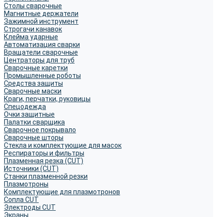
Столы сварочные
Магнитные держатели
Зажимной инструмент
Строгачи канавок
Клейма ударные
Автоматизация сварки
Вращатели сварочные
Центраторы для труб
Сварочные каретки
Промышленные роботы
Средства защиты
Сварочные маски
Краги, перчатки, руковицы
Спецодежда
Очки защитные
Палатки сварщика
Сварочное покрывало
Сварочные шторы
Стекла и комплектующие для масок
Респираторы и фильтры
Плазменная резка (CUT)
Источники (CUT)
Станки плазменной резки
Плазмотроны
Комплектующие для плазмотронов
Сопла CUT
Электроды CUT
Экраны