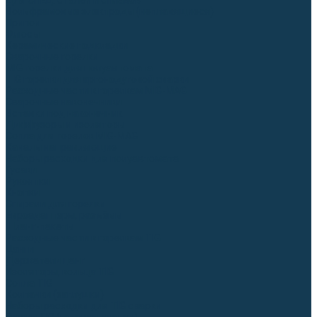
Для СПЕЦ. сталей и сплавов
Вольфрамовые электроды (неплавящиеся)
Припои
Флюсы
Керамические подкладки
Сварочные горелки
MIG горелки для полуавтомата
TIG горелки для аргонодуговой сварки
Расходные части к горелкам MIG-MAG
Сварочные наконечники
Вставки под наконечник
Диффузоры и изоляторы
Сопла для горелок MIG-MAG
Каналы направляющие
Наборы расходки для полуавтомата
Гусаки
Рукоятки
Кнопки
Спирали для горелки
Евроадаптеры, разъёмы
Шланг-пакеты
Расходные части к горелкам TIG
Цанги
Держатели цанг
Изоляторы, кольца TIG
Сопла TIG
Колпачки (заглушки)
Наборы расходки для TIG сварки