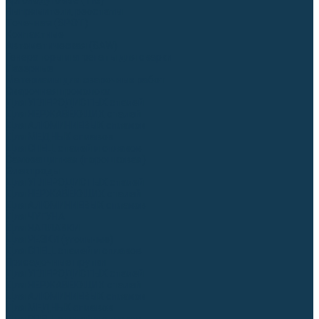
Аргонодуговые (TIG)
Выпрямители, реостаты
Точечная (SPOT)
Контактные
Автоматическая (SAW)
Генераторы и агрегаты для сварки
Лазерные
Материалы для сварочных работ
Сварочная проволока
Для УГЛЕРОДИСТЫХ сталей
Для НЕРЖАВЕЮЩИХ сталей
Для АЛЮМИНИЕВЫХ сплавов
Для МЕДНЫХ сплавов
Для СПЕЦ. сталей и сплавов
Самозащитная (порошковая)
Электроды
Для УГЛЕРОДИСТЫХ сталей
Для НЕРЖАВЕЮЩИХ сталей
Для АЛЮМИНИЕВЫХ сплавов
Для ЧУГУНА
Для НАПЛАВКИ
Для РЕЗКИ (угольные)
Для СПЕЦ. сталей и сплавов
Присадочные прутки
Для УГЛЕРОДИСТЫХ сталей
Для НЕРЖАВЕЮЩИХ сталей
Для АЛЮМИНИЕВЫХ сплавов
Для МЕДНЫХ сплавов