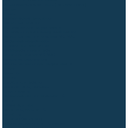
Для СПЕЦ. сталей и сплавов
Вольфрамовые электроды (неплавящиеся)
Припои
Флюсы
Керамические подкладки
Сварочные горелки
MIG горелки для полуавтомата
TIG горелки для аргонодуговой сварки
Расходные части к горелкам MIG-MAG
Сварочные наконечники
Вставки под наконечник
Диффузоры и изоляторы
Сопла для горелок MIG-MAG
Каналы направляющие
Наборы расходки для полуавтомата
Гусаки
Рукоятки
Кнопки
Спирали для горелки
Евроадаптеры, разъёмы
Шланг-пакеты
Расходные части к горелкам TIG
Цанги
Держатели цанг
Изоляторы, кольца TIG
Сопла TIG
Колпачки (заглушки)
Наборы расходки для TIG сварки