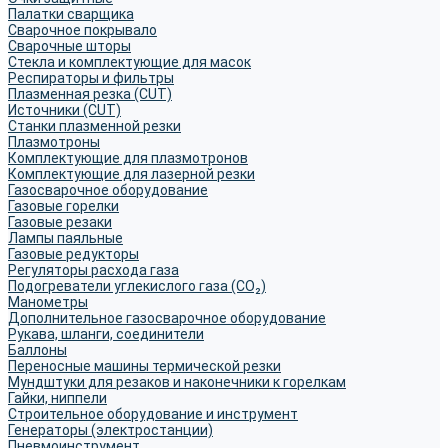
Палатки сварщика
Сварочное покрывало
Сварочные шторы
Стекла и комплектующие для масок
Респираторы и фильтры
Плазменная резка (CUT)
Источники (CUT)
Станки плазменной резки
Плазмотроны
Комплектующие для плазмотронов
Комплектующие для лазерной резки
Газосварочное оборудование
Газовые горелки
Газовые резаки
Лампы паяльные
Газовые редукторы
Регуляторы расхода газа
Подогреватели углекислого газа (CO₂)
Манометры
Дополнительное газосварочное оборудование
Рукава, шланги, соединители
Баллоны
Переносные машины термической резки
Мундштуки для резаков и наконечники к горелкам
Гайки, ниппели
Строительное оборудование и инструмент
Генераторы (электростанции)
Пневмоинструмент