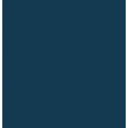
Гусаки TIG (головки, кнопки)
Соединители быстросъемные
Штуцеры
Переходники, разъёмы
Запчасти и комплектующие для сварки
Комплектующие ММА
Клеммы заземления
Кабельная продукция (вилки, розетки)
Аксессуары для автоматической сварки
Комплектующие SPOT
Сварочная химия
Спрей (от налипания брызг) и паста
Средства по уходу за металлом
Охлаждающая жидкость
Молотки сварщика
Приспособления для сварочных работ
Блоки жидкостного охлаждения
Тележки для сварочных аппаратов
Механизмы подачи и запчасти к ним
Подающие механизмы
Запчасти для подающих механизмов
Клапаны электромагнитные
Ролики для подающих механизмов
Дистанционное управление
Машинки для заточки вольфрамовых электродов
Вытяжная вентиляция (горелки с дымоотсосом)
Печи для прокалки электродов
Термопеналы