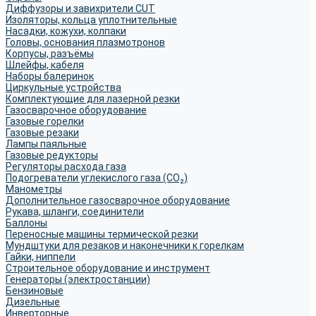
Диффузоры и завихрители CUT
Изоляторы, кольца уплотнительные
Насадки, кожухи, колпаки
Головы, основания плазмотронов
Корпусы, разъёмы
Шлейфы, кабеля
Наборы балеринок
Циркульные устройства
Комплектующие для лазерной резки
Газосварочное оборудование
Газовые горелки
Газовые резаки
Лампы паяльные
Газовые редукторы
Регуляторы расхода газа
Подогреватели углекислого газа (CO₂)
Манометры
Дополнительное газосварочное оборудование
Рукава, шланги, соединители
Баллоны
Переносные машины термической резки
Мундштуки для резаков и наконечники к горелкам
Гайки, ниппели
Строительное оборудование и инструмент
Генераторы (электростанции)
Бензиновые
Дизельные
Инверторные