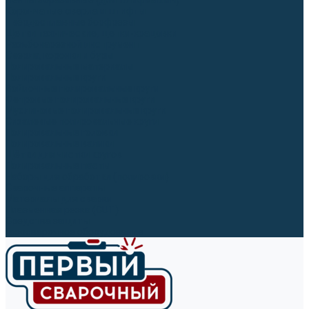
Ленты абразивные (для шлифмашин)
Корончатые сверла и штифты
Твёрдосплавные борфрезы
Щетки технические, щетки-крацовки
Резьбонарезной инструмент
Сверла, коронки и буры
Полировальные материалы
Полировальные круги
Войлочные полировальные круги
Фетровые полировальные круги
Муслиновые полировальные круги
Cизалевые полировальные круги
Полировальные головки
Полировальные валики
Щётки для чистки кругов
Полировальные пасты
Наборы для обработки (полировки)
Сварочные аппараты
Материалы для сварки
Плазменная резка (CUT)
Средства защиты
Газосварочное оборудование