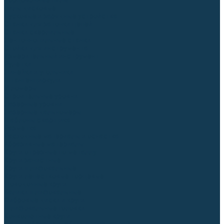
Торцовочные пилы
Пилы дисковые
Пусковые и зарядные устройства
Станки для заточки цепей
Станки сверлильные
Ленточнопильные станки
Стойки для инструмента
Измерительный инструмент
Рулетки
Линейки и угольники
Штангенциркули
Угломеры
Строительные уровни
Лазерные уровни
Лазерные дальномеры
Шаблоны сварщика
Разметка
Расходные материалы и оснастка
Абразивные материалы
Круги отрезные по металлу
Круги зачистные
Круги шлифовальные
Круги лепестковые торцевые
Доводочные круги
Валики шлифовальные
Фибровые диски и круги
Шлифовальные головки
Конволютные круги