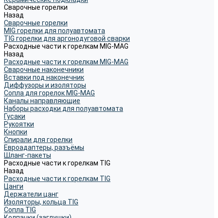
Сварочные горелки
Назад
Сварочные горелки
MIG горелки для полуавтомата
TIG горелки для аргонодуговой сварки
Расходные части к горелкам MIG-MAG
Назад
Расходные части к горелкам MIG-MAG
Сварочные наконечники
Вставки под наконечник
Диффузоры и изоляторы
Сопла для горелок MIG-MAG
Каналы направляющие
Наборы расходки для полуавтомата
Гусаки
Рукоятки
Кнопки
Спирали для горелки
Евроадаптеры, разъёмы
Шланг-пакеты
Расходные части к горелкам TIG
Назад
Расходные части к горелкам TIG
Цанги
Держатели цанг
Изоляторы, кольца TIG
Сопла TIG
Колпачки (заглушки)