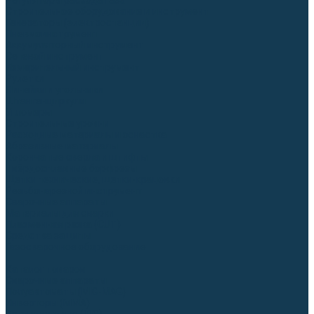
Регуляторы расхода газа
Строительное оборудование и инструмент
Генераторы (электростанции)
Пневмоинструмент
Аккумуляторный инструмент
Сетевой инструмент
Измерительный инструмент
Рулетки
Линейки и угольники
Штангенциркули
Угломеры
Строительные уровни
Расходные материалы и оснастка
Абразивные материалы
Корончатые сверла и штифты
Твёрдосплавные борфрезы
Щетки технические, щетки-крацовки
Резьбонарезной инструмент
Сварочные аппараты
Материалы для сварки
Плазменная резка (CUT)
Средства защиты
Газосварочное оборудование
...
Каталог товаров
Сварочные аппараты
Полуавтоматы (MIG-MAG)
Инверторы (MMA)