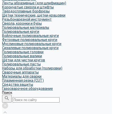
Ленты абразивные (для шлифмашин)
Корончатые сверла и штифты
Твёрдосплавные борфрезы
Щетки технические, щетки-крацовки
Резьбонарезной инструмент
Сверла, коронки и буры
Полировальные материалы
Полировальные круги
Войлочные полировальные круги
Фетровые полировальные круги
Муслиновые полировальные круги
Cизалевые полировальные круги
Полировальные головки
Полировальные валики
Щётки для чистки кругов
Полировальные пасты
Наборы для обработки (полировки)
Сварочные аппараты
Материалы для сварки
Плазменная резка (CUT)
Средства защиты
Газосварочное оборудование
Поиск