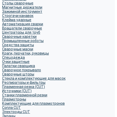
Столы сварочные
Магнитные держатели
Зажимной инструмент
Строгачи канавок
Клейма ударные
Автоматизация сварки
Вращатели сварочные
Центраторы для труб
Сварочные каретки
Промышленные роботы
Средства защиты
Сварочные маски
Краги, перчатки, руковицы
Спецодежда
Очки защитные
Палатки сварщика
Сварочное покрывало
Сварочные шторы
Стекла и комплектующие для масок
Респираторы и фильтры
Плазменная резка (CUT)
Источники (CUT)
Станки плазменной резки
Плазмотроны
Комплектующие для плазмотронов
Сопла CUT
Электроды CUT
Экраны