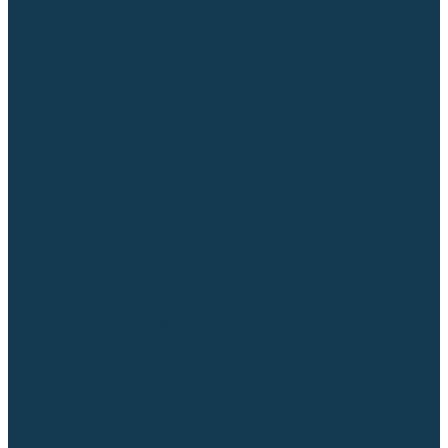
Диффузоры и завихрители CUT
Изоляторы, кольца уплотнительные
Насадки, кожухи, колпаки
Головы, основания плазмотронов
Корпусы, разъёмы
Шлейфы, кабеля
Наборы балеринок
Циркульные устройства
Комплектующие для лазерной резки
Газосварочное оборудование
Газовые горелки
Газовые резаки
Лампы паяльные
Газовые редукторы
Регуляторы расхода газа
Подогреватели углекислого газа (CO₂)
Манометры
Дополнительное газосварочное оборудование
Рукава, шланги, соединители
Баллоны
Переносные машины термической резки
Мундштуки для резаков и наконечники к горелкам
Гайки, ниппели
Строительное оборудование и инструмент
Генераторы (электростанции)
Бензиновые
Дизельные
Инверторные