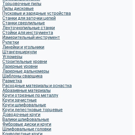
Торцовочные пилы
Пилы дисковые
Пусковые и зарядные устройства
Станки для заточки цепей
Станки сверлильные
Ленточнопильные станки
Стойки для инструмента
Измерительный инструмент
Рулетки
Линейки и угольники
Штангенциркули
Угломеры
Строительные уровни
Лазерные уровни
Лазерные дальномеры
Шаблоны сварщика
Разметка
Расходные материалы и оснастка
Абразивные материалы
Круги отрезные по металлу
Круги зачистные
Круги шлифовальные
Круги лепестковые торцевые
Доводочные круги
Валики шлифовальные
Фибровые диски и круги
Шлифовальные головки
Конволютные круги