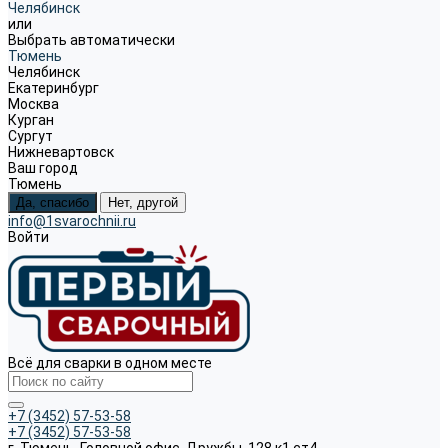
Челябинск
или
Выбрать автоматически
Тюмень
Челябинск
Екатеринбург
Москва
Курган
Сургут
Нижневартовск
Ваш город
Тюмень
Да, спасибо
Нет, другой
info@1svarochnii.ru
Войти
Всё для сварки в одном месте
+7 (3452) 57-53-58
+7 (3452) 57-53-58