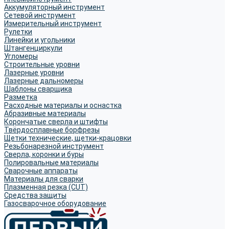
Аккумуляторный инструмент
Сетевой инструмент
Измерительный инструмент
Рулетки
Линейки и угольники
Штангенциркули
Угломеры
Строительные уровни
Лазерные уровни
Лазерные дальномеры
Шаблоны сварщика
Разметка
Расходные материалы и оснастка
Абразивные материалы
Корончатые сверла и штифты
Твёрдосплавные борфрезы
Щетки технические, щетки-крацовки
Резьбонарезной инструмент
Сверла, коронки и буры
Полировальные материалы
Сварочные аппараты
Материалы для сварки
Плазменная резка (CUT)
Средства защиты
Газосварочное оборудование