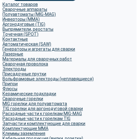
Каталог товаров
Сварочные аппараты
Полуавтоматы (MIG-MAG)
Инверторы (MMA)
Аргонодуговые (TIG)
Выпрямители, реостаты
Точечная (SPOT)
Контактные
Автоматическая (SAW)
Генераторы и агрегаты для сварки
Лазерные
Материалы для сварочных работ
Сварочная проволока
Электроды
Присадочные прутки
Вольфрамовые электроды (неплавящиеся)
Припои
Флюсы
Керамические подкладки
Сварочные горелки
MIG горелки для полуавтомата
TIG горелки для аргонодуговой сварки
Расходные части к горелкам MIG-MAG
Расходные части к горелкам TIG
Запчасти и комплектующие для сварки
Комплектующие ММА
Клеммы заземления
Кабельная продукция (вилки, розетки)