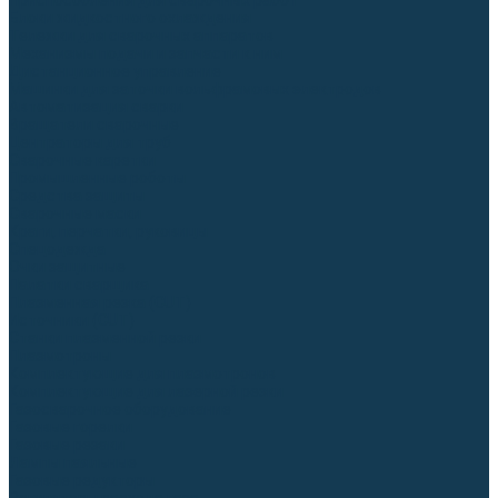
Приспособления для сварочных работ
Блоки жидкостного охлаждения
Тележки для сварочных аппаратов
Механизмы подачи и запчасти к ним
Дистанционное управление
Машинки для заточки вольфрамовых электродов
Автоматизация сварки
Вращатели сварочные
Центраторы для труб
Сварочные каретки
Промышленные роботы
Средства защиты
Сварочные маски
Краги, перчатки, руковицы
Спецодежда
Очки защитные
Палатки сварщика
Плазменная резка (CUT)
Источники (CUT)
Станки плазменной резки
Плазмотроны
Комплектующие для плазмотронов
Комплектующие для лазерной резки
Газосварочное оборудование
Газовые горелки
Газовые резаки
Лампы паяльные
Газовые редукторы