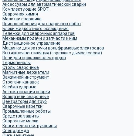
Аксессуары для автоматической сварки
Комплектующие SPOT
Сварочная химия
Молотки сварщика
Приспособления для сварочных работ
Блоки жидкостного охлаждения
Тележки для сварочных аппаратов
Механизмы подачи и запчасти к ним
Дистанционное управление
Машинки для заточки вольфрамовых электродов
Вытяжная вентиляция (горелки с дымоотсосом)
Печи для прокалки электродов
Термопеналы
Столы сварочные
Магнитные держатели
Зажимной инструмент
Строгачи канавок
Клейма ударные
Автоматизация сварки
Вращатели сварочные
Центраторы для труб
Сварочные каретки
Промышленные роботы
Средства защиты
Сварочные маски
Краги, перчатки, руковицы
Спецодежда
Очки защитные