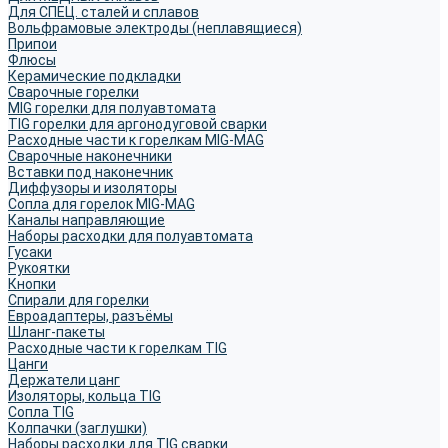
Для СПЕЦ. сталей и сплавов
Вольфрамовые электроды (неплавящиеся)
Припои
Флюсы
Керамические подкладки
Сварочные горелки
MIG горелки для полуавтомата
TIG горелки для аргонодуговой сварки
Расходные части к горелкам MIG-MAG
Сварочные наконечники
Вставки под наконечник
Диффузоры и изоляторы
Сопла для горелок MIG-MAG
Каналы направляющие
Наборы расходки для полуавтомата
Гусаки
Рукоятки
Кнопки
Спирали для горелки
Евроадаптеры, разъёмы
Шланг-пакеты
Расходные части к горелкам TIG
Цанги
Держатели цанг
Изоляторы, кольца TIG
Сопла TIG
Колпачки (заглушки)
Наборы расходки для TIG сварки