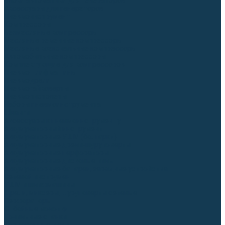
Блоки автоматики для генераторов
Аксессуары для генераторов
Пневмоинструмент
Компрессоры
Безмасляные компрессоры
Масляные ременные компрессоры
Масляные коаксиальные компрессоры
Автомобильные компрессоры
Комплектующие для компрессоров
Пневмошлифмашины
Пневмодрели
Пневмогайковерты
Пневмопистолеты
Наборы пневмоинструмента
Шланги
Аксессуары к пневмоинструменту
Аккумуляторный инструмент
Аккумуляторные УШМ (болгарки)
Аккумуляторные дрели-шуруповерты
Аккумуляторные перфораторы
Аккумуляторные дисковые пилы
Аккумуляторные батареи, зарядные устройства
Сетевой инструмент
УШМ и шлифмашины
Дрели, миксеры, шуруповерты сетевые
Перфораторы
Отбойные молотки
Точильные станки