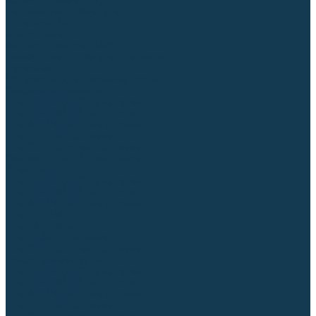
Аргонодуговые (TIG)
Выпрямители, реостаты
Точечная (SPOT)
Контактные
Автоматическая (SAW)
Генераторы и агрегаты для сварки
Лазерные
Материалы для сварочных работ
Сварочная проволока
Для УГЛЕРОДИСТЫХ сталей
Для НЕРЖАВЕЮЩИХ сталей
Для АЛЮМИНИЕВЫХ сплавов
Для МЕДНЫХ сплавов
Для СПЕЦ. сталей и сплавов
Самозащитная (порошковая)
Электроды
Для УГЛЕРОДИСТЫХ сталей
Для НЕРЖАВЕЮЩИХ сталей
Для АЛЮМИНИЕВЫХ сплавов
Для ЧУГУНА
Для НАПЛАВКИ
Для РЕЗКИ (угольные)
Для СПЕЦ. сталей и сплавов
Присадочные прутки
Для УГЛЕРОДИСТЫХ сталей
Для НЕРЖАВЕЮЩИХ сталей
Для АЛЮМИНИЕВЫХ сплавов
Для МЕДНЫХ сплавов