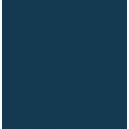
Столы сварочные
Магнитные держатели
Зажимной инструмент
Строгачи канавок
Клейма ударные
Автоматизация сварки
Вращатели сварочные
Центраторы для труб
Сварочные каретки
Промышленные роботы
Средства защиты
Сварочные маски
Краги, перчатки, руковицы
Спецодежда
Очки защитные
Палатки сварщика
Сварочное покрывало
Сварочные шторы
Стекла и комплектующие для масок
Респираторы и фильтры
Плазменная резка (CUT)
Источники (CUT)
Станки плазменной резки
Плазмотроны
Комплектующие для плазмотронов
Сопла CUT
Электроды CUT
Экраны