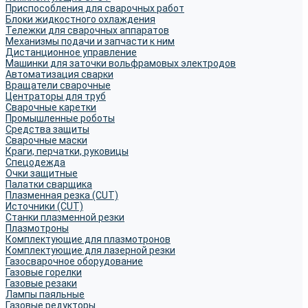
Приспособления для сварочных работ
Блоки жидкостного охлаждения
Тележки для сварочных аппаратов
Механизмы подачи и запчасти к ним
Дистанционное управление
Машинки для заточки вольфрамовых электродов
Автоматизация сварки
Вращатели сварочные
Центраторы для труб
Сварочные каретки
Промышленные роботы
Средства защиты
Сварочные маски
Краги, перчатки, руковицы
Спецодежда
Очки защитные
Палатки сварщика
Плазменная резка (CUT)
Источники (CUT)
Станки плазменной резки
Плазмотроны
Комплектующие для плазмотронов
Комплектующие для лазерной резки
Газосварочное оборудование
Газовые горелки
Газовые резаки
Лампы паяльные
Газовые редукторы