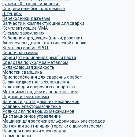
Гусаки TIG (головки, кнопки)
Соединители быстросъемные
Штуцеры
Переходники, разъёмы
Запчасти и комплектующие для сварки
Комплектующие ММА
Клеммы заземления
Кабельная продукция (вилки, розетки)
Аксессуары для автоматической сварки
Комплектующие SPOT
Сварочная химия
Спрей (от налипания брызг) и паста
Средства по уходу за металлом
Охлаждающая жидкость
Молотки сварщика
Приспособления для сварочных работ
Блоки жидкостного охлаждения
Тележки для сварочных аппаратов
Механизмы подачи и запчасти к ним
Подающие механизмы
Запчасти для подающих механизмов
Клапаны электромагнитные
Ролики для подающих механизмов
Дистанционное управление
Машинки для заточки вольфрамовых электродов
Вытяжная вентиляция (горелки с дымоотсосом)
Печи для прокалки электродов
Термопеналы