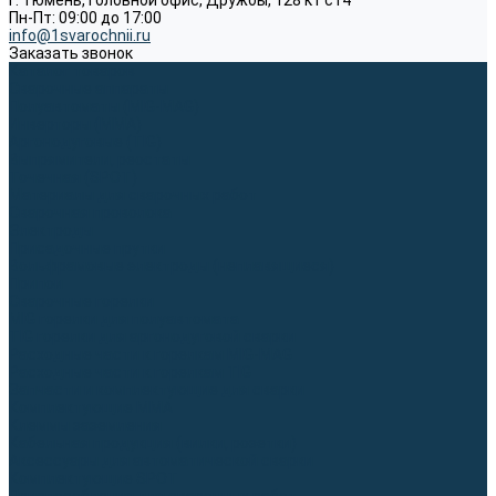
г. Тюмень, Головной офис, Дружбы, 128 к1 ст4
Пн-Пт: 09:00 до 17:00
info@1svarochnii.ru
Заказать звонок
Каталог товаров
Сварочные аппараты
Полуавтоматы (MIG-MAG)
Инверторы (MMA)
Аргонодуговые (TIG)
Выпрямители, реостаты
Точечная (SPOT)
Материалы для сварочных работ
Сварочная проволока
Электроды
Присадочные прутки
Вольфрамовые электроды (неплавящиеся)
Припои
Сварочные горелки
MIG горелки для полуавтомата
TIG горелки для аргонодуговой сварки
Расходные части к горелкам MIG-MAG
Расходные части к горелкам TIG
Запчасти и комплектующие для сварки
Комплектующие ММА
Клеммы заземления
Кабельная продукция (вилки, розетки)
Аксессуары для автоматической сварки
Комплектующие SPOT