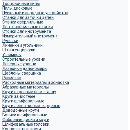
Торцовочные пилы
Пилы дисковые
Пусковые и зарядные устройства
Станки для заточки цепей
Станки сверлильные
Ленточнопильные станки
Стойки для инструмента
Измерительный инструмент
Рулетки
Линейки и угольники
Штангенциркули
Угломеры
Строительные уровни
Лазерные уровни
Лазерные дальномеры
Шаблоны сварщика
Разметка
Расходные материалы и оснастка
Абразивные материалы
Круги отрезные по металлу
Круги зачистные
Круги шлифовальные
Круги лепестковые торцевые
Доводочные круги
Валики шлифовальные
Фибровые диски и круги
Шлифовальные головки
Конволютные круги