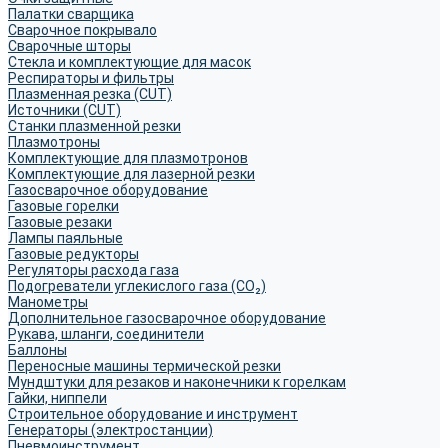
Палатки сварщика
Сварочное покрывало
Сварочные шторы
Стекла и комплектующие для масок
Респираторы и фильтры
Плазменная резка (CUT)
Источники (CUT)
Станки плазменной резки
Плазмотроны
Комплектующие для плазмотронов
Комплектующие для лазерной резки
Газосварочное оборудование
Газовые горелки
Газовые резаки
Лампы паяльные
Газовые редукторы
Регуляторы расхода газа
Подогреватели углекислого газа (CO₂)
Манометры
Дополнительное газосварочное оборудование
Рукава, шланги, соединители
Баллоны
Переносные машины термической резки
Мундштуки для резаков и наконечники к горелкам
Гайки, ниппели
Строительное оборудование и инструмент
Генераторы (электростанции)
Пневмоинструмент