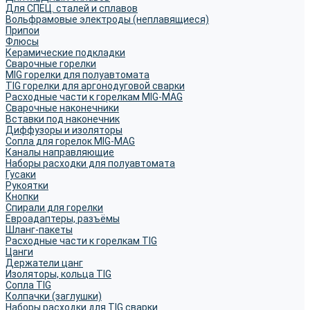
Для СПЕЦ. сталей и сплавов
Вольфрамовые электроды (неплавящиеся)
Припои
Флюсы
Керамические подкладки
Сварочные горелки
MIG горелки для полуавтомата
TIG горелки для аргонодуговой сварки
Расходные части к горелкам MIG-MAG
Сварочные наконечники
Вставки под наконечник
Диффузоры и изоляторы
Сопла для горелок MIG-MAG
Каналы направляющие
Наборы расходки для полуавтомата
Гусаки
Рукоятки
Кнопки
Спирали для горелки
Евроадаптеры, разъёмы
Шланг-пакеты
Расходные части к горелкам TIG
Цанги
Держатели цанг
Изоляторы, кольца TIG
Сопла TIG
Колпачки (заглушки)
Наборы расходки для TIG сварки