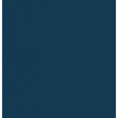
Регуляторы расхода газа
Строительное оборудование и инструмент
Генераторы (электростанции)
Пневмоинструмент
Аккумуляторный инструмент
Сетевой инструмент
Измерительный инструмент
Рулетки
Линейки и угольники
Штангенциркули
Угломеры
Строительные уровни
Расходные материалы и оснастка
Абразивные материалы
Корончатые сверла и штифты
Твёрдосплавные борфрезы
Щетки технические, щетки-крацовки
Резьбонарезной инструмент
Сварочные аппараты
Материалы для сварки
Плазменная резка (CUT)
Средства защиты
Газосварочное оборудование
...
Каталог товаров
Сварочные аппараты
Полуавтоматы (MIG-MAG)
Инверторы (MMA)