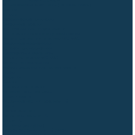
Для СПЕЦ. сталей и сплавов
Вольфрамовые электроды (неплавящиеся)
Припои
Флюсы
Керамические подкладки
Сварочные горелки
MIG горелки для полуавтомата
TIG горелки для аргонодуговой сварки
Расходные части к горелкам MIG-MAG
Сварочные наконечники
Вставки под наконечник
Диффузоры и изоляторы
Сопла для горелок MIG-MAG
Каналы направляющие
Наборы расходки для полуавтомата
Гусаки
Рукоятки
Кнопки
Спирали для горелки
Евроадаптеры, разъёмы
Шланг-пакеты
Расходные части к горелкам TIG
Цанги
Держатели цанг
Изоляторы, кольца TIG
Сопла TIG
Колпачки (заглушки)
Наборы расходки для TIG сварки