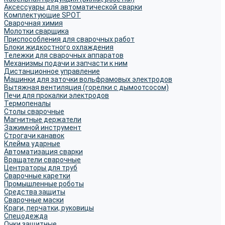
Аксессуары для автоматической сварки
Комплектующие SPOT
Сварочная химия
Молотки сварщика
Приспособления для сварочных работ
Блоки жидкостного охлаждения
Тележки для сварочных аппаратов
Механизмы подачи и запчасти к ним
Дистанционное управление
Машинки для заточки вольфрамовых электродов
Вытяжная вентиляция (горелки с дымоотсосом)
Печи для прокалки электродов
Термопеналы
Столы сварочные
Магнитные держатели
Зажимной инструмент
Строгачи канавок
Клейма ударные
Автоматизация сварки
Вращатели сварочные
Центраторы для труб
Сварочные каретки
Промышленные роботы
Средства защиты
Сварочные маски
Краги, перчатки, руковицы
Спецодежда
Очки защитные