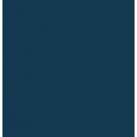
Приспособления для сварочных работ
Блоки жидкостного охлаждения
Тележки для сварочных аппаратов
Механизмы подачи и запчасти к ним
Дистанционное управление
Машинки для заточки вольфрамовых электродов
Автоматизация сварки
Вращатели сварочные
Центраторы для труб
Сварочные каретки
Промышленные роботы
Средства защиты
Сварочные маски
Краги, перчатки, руковицы
Спецодежда
Очки защитные
Палатки сварщика
Плазменная резка (CUT)
Источники (CUT)
Станки плазменной резки
Плазмотроны
Комплектующие для плазмотронов
Комплектующие для лазерной резки
Газосварочное оборудование
Газовые горелки
Газовые резаки
Лампы паяльные
Газовые редукторы