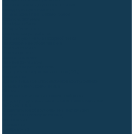
Диффузоры и завихрители CUT
Изоляторы, кольца уплотнительные
Насадки, кожухи, колпаки
Головы, основания плазмотронов
Корпусы, разъёмы
Шлейфы, кабеля
Наборы балеринок
Циркульные устройства
Комплектующие для лазерной резки
Газосварочное оборудование
Газовые горелки
Газовые резаки
Лампы паяльные
Газовые редукторы
Регуляторы расхода газа
Подогреватели углекислого газа (CO₂)
Манометры
Дополнительное газосварочное оборудование
Рукава, шланги, соединители
Баллоны
Переносные машины термической резки
Мундштуки для резаков и наконечники к горелкам
Гайки, ниппели
Строительное оборудование и инструмент
Генераторы (электростанции)
Бензиновые
Дизельные
Инверторные