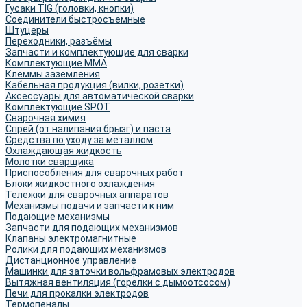
Гусаки TIG (головки, кнопки)
Соединители быстросъемные
Штуцеры
Переходники, разъёмы
Запчасти и комплектующие для сварки
Комплектующие ММА
Клеммы заземления
Кабельная продукция (вилки, розетки)
Аксессуары для автоматической сварки
Комплектующие SPOT
Сварочная химия
Спрей (от налипания брызг) и паста
Средства по уходу за металлом
Охлаждающая жидкость
Молотки сварщика
Приспособления для сварочных работ
Блоки жидкостного охлаждения
Тележки для сварочных аппаратов
Механизмы подачи и запчасти к ним
Подающие механизмы
Запчасти для подающих механизмов
Клапаны электромагнитные
Ролики для подающих механизмов
Дистанционное управление
Машинки для заточки вольфрамовых электродов
Вытяжная вентиляция (горелки с дымоотсосом)
Печи для прокалки электродов
Термопеналы