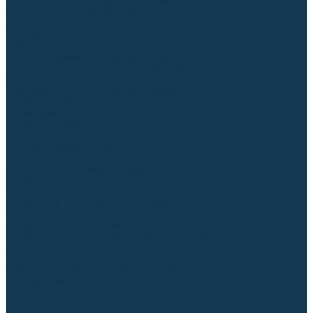
Блоки автоматики для генераторов
Аксессуары для генераторов
Пневмоинструмент
Компрессоры
Безмасляные компрессоры
Масляные ременные компрессоры
Масляные коаксиальные компрессоры
Автомобильные компрессоры
Комплектующие для компрессоров
Пневмошлифмашины
Пневмодрели
Пневмогайковерты
Пневмопистолеты
Наборы пневмоинструмента
Шланги
Аксессуары к пневмоинструменту
Аккумуляторный инструмент
Аккумуляторные УШМ (болгарки)
Аккумуляторные дрели-шуруповерты
Аккумуляторные перфораторы
Аккумуляторные дисковые пилы
Аккумуляторные батареи, зарядные устройства
Сетевой инструмент
УШМ и шлифмашины
Дрели, миксеры, шуруповерты сетевые
Перфораторы
Отбойные молотки
Точильные станки