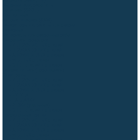
Аргонодуговые (TIG)
Выпрямители, реостаты
Точечная (SPOT)
Контактные
Автоматическая (SAW)
Генераторы и агрегаты для сварки
Лазерные
Материалы для сварочных работ
Сварочная проволока
Для УГЛЕРОДИСТЫХ сталей
Для НЕРЖАВЕЮЩИХ сталей
Для АЛЮМИНИЕВЫХ сплавов
Для МЕДНЫХ сплавов
Для СПЕЦ. сталей и сплавов
Самозащитная (порошковая)
Электроды
Для УГЛЕРОДИСТЫХ сталей
Для НЕРЖАВЕЮЩИХ сталей
Для АЛЮМИНИЕВЫХ сплавов
Для ЧУГУНА
Для НАПЛАВКИ
Для РЕЗКИ (угольные)
Для СПЕЦ. сталей и сплавов
Присадочные прутки
Для УГЛЕРОДИСТЫХ сталей
Для НЕРЖАВЕЮЩИХ сталей
Для АЛЮМИНИЕВЫХ сплавов
Для МЕДНЫХ сплавов