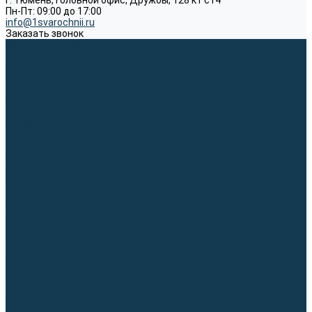
г. Тюмень, Головной офис, Дружбы, 128 к1 ст4
Пн-Пт: 09:00 до 17:00
info@1svarochnii.ru
Заказать звонок
Каталог товаров
Сварочные аппараты
Полуавтоматы (MIG-MAG)
Инверторы (MMA)
Аргонодуговые (TIG)
Выпрямители, реостаты
Точечная (SPOT)
Материалы для сварочных работ
Сварочная проволока
Электроды
Присадочные прутки
Вольфрамовые электроды (неплавящиеся)
Припои
Сварочные горелки
MIG горелки для полуавтомата
TIG горелки для аргонодуговой сварки
Расходные части к горелкам MIG-MAG
Расходные части к горелкам TIG
Запчасти и комплектующие для сварки
Комплектующие ММА
Клеммы заземления
Кабельная продукция (вилки, розетки)
Аксессуары для автоматической сварки
Комплектующие SPOT