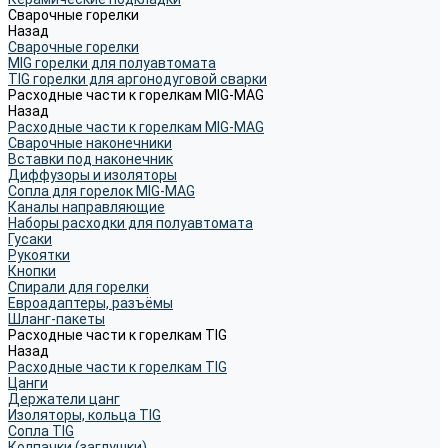
Сварочные горелки
Назад
Сварочные горелки
MIG горелки для полуавтомата
TIG горелки для аргонодуговой сварки
Расходные части к горелкам MIG-MAG
Назад
Расходные части к горелкам MIG-MAG
Сварочные наконечники
Вставки под наконечник
Диффузоры и изоляторы
Сопла для горелок MIG-MAG
Каналы направляющие
Наборы расходки для полуавтомата
Гусаки
Рукоятки
Кнопки
Спирали для горелки
Евроадаптеры, разъёмы
Шланг-пакеты
Расходные части к горелкам TIG
Назад
Расходные части к горелкам TIG
Цанги
Держатели цанг
Изоляторы, кольца TIG
Сопла TIG
Колпачки (заглушки)