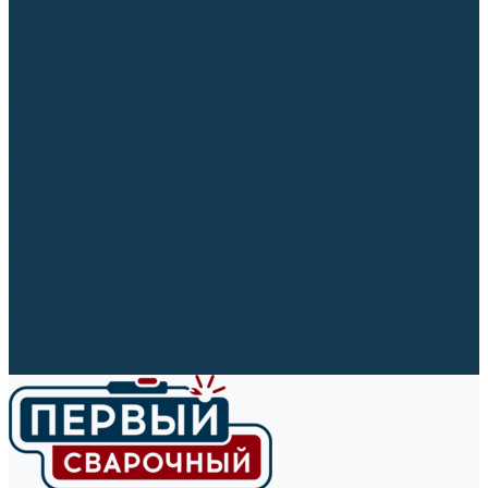
Ленты абразивные (для шлифмашин)
Корончатые сверла и штифты
Твёрдосплавные борфрезы
Щетки технические, щетки-крацовки
Резьбонарезной инструмент
Сверла, коронки и буры
Полировальные материалы
Полировальные круги
Войлочные полировальные круги
Фетровые полировальные круги
Муслиновые полировальные круги
Cизалевые полировальные круги
Полировальные головки
Полировальные валики
Щётки для чистки кругов
Полировальные пасты
Наборы для обработки (полировки)
Сварочные аппараты
Материалы для сварки
Плазменная резка (CUT)
Средства защиты
Газосварочное оборудование