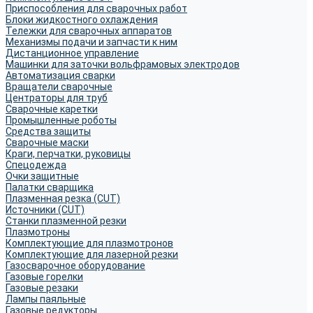
Приспособления для сварочных работ
Блоки жидкостного охлаждения
Тележки для сварочных аппаратов
Механизмы подачи и запчасти к ним
Дистанционное управление
Машинки для заточки вольфрамовых электродов
Автоматизация сварки
Вращатели сварочные
Центраторы для труб
Сварочные каретки
Промышленные роботы
Средства защиты
Сварочные маски
Краги, перчатки, руковицы
Спецодежда
Очки защитные
Палатки сварщика
Плазменная резка (CUT)
Источники (CUT)
Станки плазменной резки
Плазмотроны
Комплектующие для плазмотронов
Комплектующие для лазерной резки
Газосварочное оборудование
Газовые горелки
Газовые резаки
Лампы паяльные
Газовые редукторы