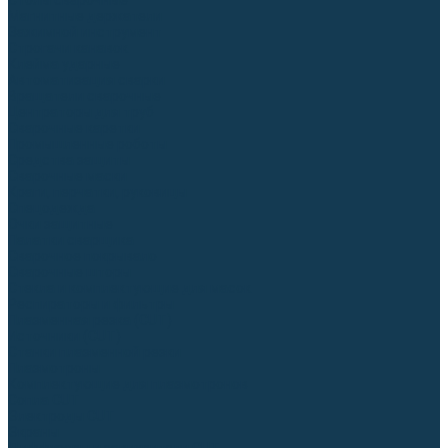
Столы сварочные
Магнитные держатели
Зажимной инструмент
Строгачи канавок
Клейма ударные
Автоматизация сварки
Вращатели сварочные
Центраторы для труб
Сварочные каретки
Промышленные роботы
Средства защиты
Сварочные маски
Краги, перчатки, руковицы
Спецодежда
Очки защитные
Палатки сварщика
Сварочное покрывало
Сварочные шторы
Стекла и комплектующие для масок
Респираторы и фильтры
Плазменная резка (CUT)
Источники (CUT)
Станки плазменной резки
Плазмотроны
Комплектующие для плазмотронов
Сопла CUT
Электроды CUT
Экраны