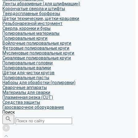
Ленты абразивные (для шлифмашин)
Корончатые сверла и штифты
Твёрдосплавные борфрезы
Щетки технические, щетки-крацовки
Резьбонарезной инструмент
Сверла, коронки и буры
Полировальные материалы
Полировальные круги
Войлочные полировальные круги
Фетровые полировальные круги
Муслиновые полировальные круги
Cизалевые полировальные круги
Полировальные головки
Полировальные валики
Щётки для чистки кругов
Полировальные пасты
Наборы для обработки (полировки)
Сварочные аппараты
Материалы для сварки
Плазменная резка (CUT)
Средства защиты
Газосварочное оборудование
Поиск