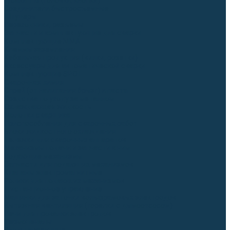
Гусаки TIG (головки, кнопки)
Соединители быстросъемные
Штуцеры
Переходники, разъёмы
Запчасти и комплектующие для сварки
Комплектующие ММА
Клеммы заземления
Кабельная продукция (вилки, розетки)
Аксессуары для автоматической сварки
Комплектующие SPOT
Сварочная химия
Спрей (от налипания брызг) и паста
Средства по уходу за металлом
Охлаждающая жидкость
Молотки сварщика
Приспособления для сварочных работ
Блоки жидкостного охлаждения
Тележки для сварочных аппаратов
Механизмы подачи и запчасти к ним
Подающие механизмы
Запчасти для подающих механизмов
Клапаны электромагнитные
Ролики для подающих механизмов
Дистанционное управление
Машинки для заточки вольфрамовых электродов
Вытяжная вентиляция (горелки с дымоотсосом)
Печи для прокалки электродов
Термопеналы