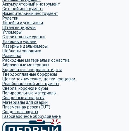
Аккумуляторный инструмент
Сетевой инструмент
Измерительный инструмент
Рулетки
Линейки и угольники
Штангенциркули
Угломеры
Строительные уровни
Лазерные уровни
Лазерные дальномеры
Шаблоны сварщика
Разметка
Расходные материалы и оснастка
Абразивные материалы
Корончатые сверла и штифты
Твёрдосплавные борфрезы
Щетки технические, щетки-крацовки
Резьбонарезной инструмент
Сверла, коронки и буры
Полировальные материалы
Сварочные аппараты
Материалы для сварки
Плазменная резка (CUT)
Средства защиты
Газосварочное оборудование