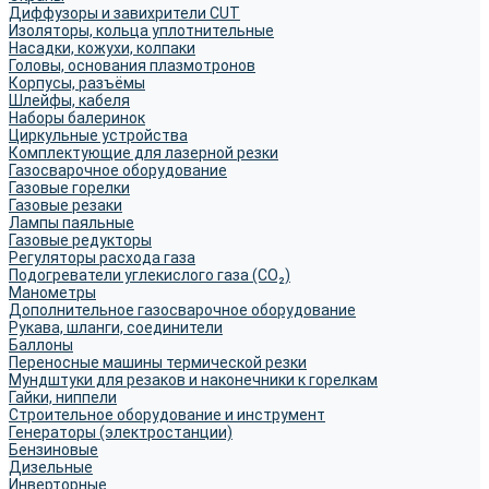
Диффузоры и завихрители CUT
Изоляторы, кольца уплотнительные
Насадки, кожухи, колпаки
Головы, основания плазмотронов
Корпусы, разъёмы
Шлейфы, кабеля
Наборы балеринок
Циркульные устройства
Комплектующие для лазерной резки
Газосварочное оборудование
Газовые горелки
Газовые резаки
Лампы паяльные
Газовые редукторы
Регуляторы расхода газа
Подогреватели углекислого газа (CO₂)
Манометры
Дополнительное газосварочное оборудование
Рукава, шланги, соединители
Баллоны
Переносные машины термической резки
Мундштуки для резаков и наконечники к горелкам
Гайки, ниппели
Строительное оборудование и инструмент
Генераторы (электростанции)
Бензиновые
Дизельные
Инверторные