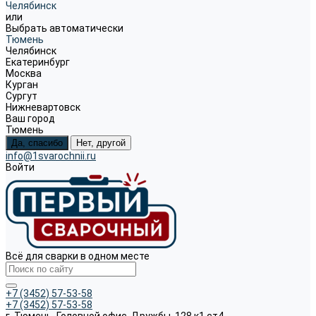
Челябинск
или
Выбрать автоматически
Тюмень
Челябинск
Екатеринбург
Москва
Курган
Сургут
Нижневартовск
Ваш город
Тюмень
Да, спасибо
Нет, другой
info@1svarochnii.ru
Войти
Всё для сварки в одном месте
+7 (3452) 57-53-58
+7 (3452) 57-53-58