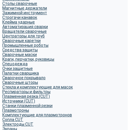
Столы сварочные
Магнитные держатели
Зажимной инструмент
Строгачи канавок
Клейма ударные
Автоматизация сварки
Вращатели сварочные
Центраторы для труб
Сварочные каретки
Промышленные роботы
Средства защиты
Сварочные маски
Краги, перчатки, руковицы
Спецодежда
Очки защитные
Палатки сварщика
Сварочное покрывало
Сварочные шторы
Стекла и комплектующие для масок
Респираторы и фильтры
Плазменная резка (CUT)
Источники (CUT)
Станки плазменной резки
Плазмотроны
Комплектующие для плазмотронов
Сопла CUT
Электроды CUT
Экраны