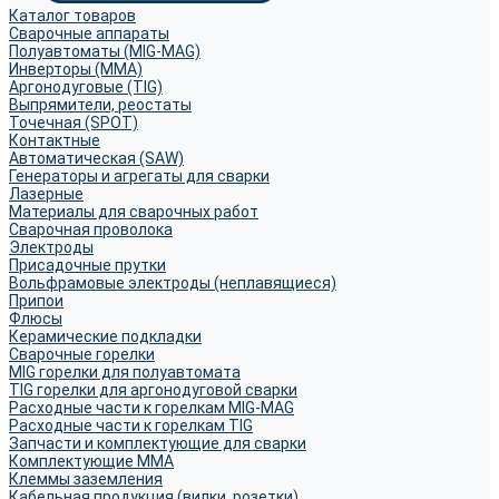
Каталог товаров
Сварочные аппараты
Полуавтоматы (MIG-MAG)
Инверторы (MMA)
Аргонодуговые (TIG)
Выпрямители, реостаты
Точечная (SPOT)
Контактные
Автоматическая (SAW)
Генераторы и агрегаты для сварки
Лазерные
Материалы для сварочных работ
Сварочная проволока
Электроды
Присадочные прутки
Вольфрамовые электроды (неплавящиеся)
Припои
Флюсы
Керамические подкладки
Сварочные горелки
MIG горелки для полуавтомата
TIG горелки для аргонодуговой сварки
Расходные части к горелкам MIG-MAG
Расходные части к горелкам TIG
Запчасти и комплектующие для сварки
Комплектующие ММА
Клеммы заземления
Кабельная продукция (вилки, розетки)