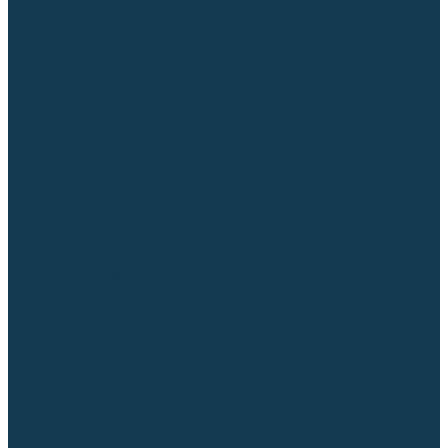
Торцовочные пилы
Пилы дисковые
Пусковые и зарядные устройства
Станки для заточки цепей
Станки сверлильные
Ленточнопильные станки
Стойки для инструмента
Измерительный инструмент
Рулетки
Линейки и угольники
Штангенциркули
Угломеры
Строительные уровни
Лазерные уровни
Лазерные дальномеры
Шаблоны сварщика
Разметка
Расходные материалы и оснастка
Абразивные материалы
Круги отрезные по металлу
Круги зачистные
Круги шлифовальные
Круги лепестковые торцевые
Доводочные круги
Валики шлифовальные
Фибровые диски и круги
Шлифовальные головки
Конволютные круги