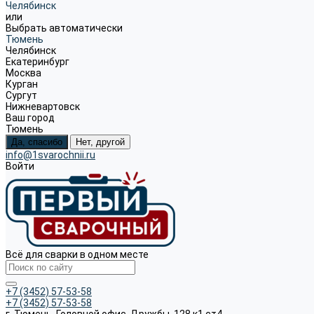
Челябинск
или
Выбрать автоматически
Тюмень
Челябинск
Екатеринбург
Москва
Курган
Сургут
Нижневартовск
Ваш город
Тюмень
Да, спасибо
Нет, другой
info@1svarochnii.ru
Войти
Всё для сварки в одном месте
+7 (3452) 57-53-58
+7 (3452) 57-53-58