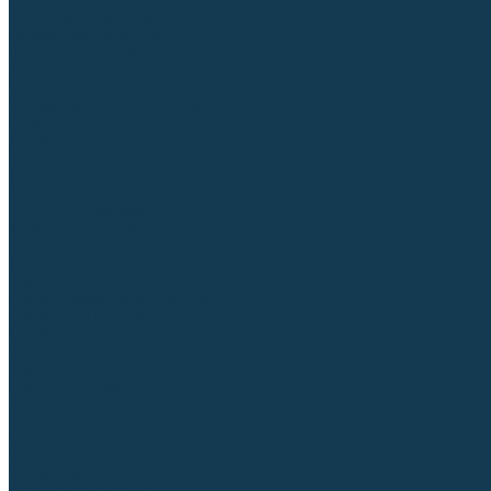
Регуляторы расхода газа
Строительное оборудование и инструмент
Генераторы (электростанции)
Пневмоинструмент
Аккумуляторный инструмент
Сетевой инструмент
Измерительный инструмент
Рулетки
Линейки и угольники
Штангенциркули
Угломеры
Строительные уровни
Расходные материалы и оснастка
Абразивные материалы
Корончатые сверла и штифты
Твёрдосплавные борфрезы
Щетки технические, щетки-крацовки
Резьбонарезной инструмент
Сварочные аппараты
Материалы для сварки
Плазменная резка (CUT)
Средства защиты
Газосварочное оборудование
...
Каталог товаров
Сварочные аппараты
Полуавтоматы (MIG-MAG)
Инверторы (MMA)