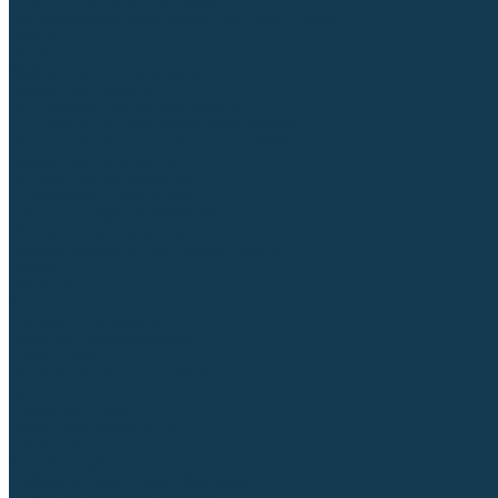
Для СПЕЦ. сталей и сплавов
Вольфрамовые электроды (неплавящиеся)
Припои
Флюсы
Керамические подкладки
Сварочные горелки
MIG горелки для полуавтомата
TIG горелки для аргонодуговой сварки
Расходные части к горелкам MIG-MAG
Сварочные наконечники
Вставки под наконечник
Диффузоры и изоляторы
Сопла для горелок MIG-MAG
Каналы направляющие
Наборы расходки для полуавтомата
Гусаки
Рукоятки
Кнопки
Спирали для горелки
Евроадаптеры, разъёмы
Шланг-пакеты
Расходные части к горелкам TIG
Цанги
Держатели цанг
Изоляторы, кольца TIG
Сопла TIG
Колпачки (заглушки)
Наборы расходки для TIG сварки