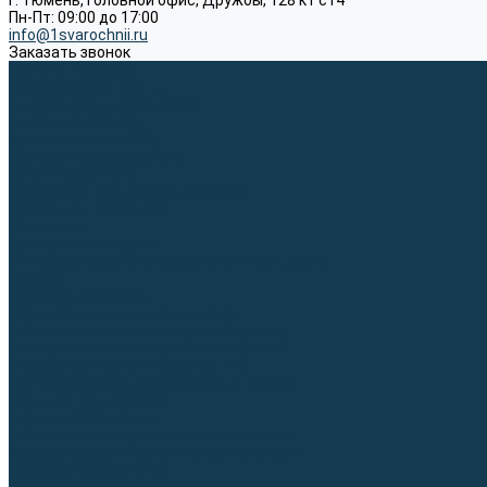
г. Тюмень, Головной офис, Дружбы, 128 к1 ст4
Пн-Пт: 09:00 до 17:00
info@1svarochnii.ru
Заказать звонок
Каталог товаров
Сварочные аппараты
Полуавтоматы (MIG-MAG)
Инверторы (MMA)
Аргонодуговые (TIG)
Выпрямители, реостаты
Точечная (SPOT)
Материалы для сварочных работ
Сварочная проволока
Электроды
Присадочные прутки
Вольфрамовые электроды (неплавящиеся)
Припои
Сварочные горелки
MIG горелки для полуавтомата
TIG горелки для аргонодуговой сварки
Расходные части к горелкам MIG-MAG
Расходные части к горелкам TIG
Запчасти и комплектующие для сварки
Комплектующие ММА
Клеммы заземления
Кабельная продукция (вилки, розетки)
Аксессуары для автоматической сварки
Комплектующие SPOT