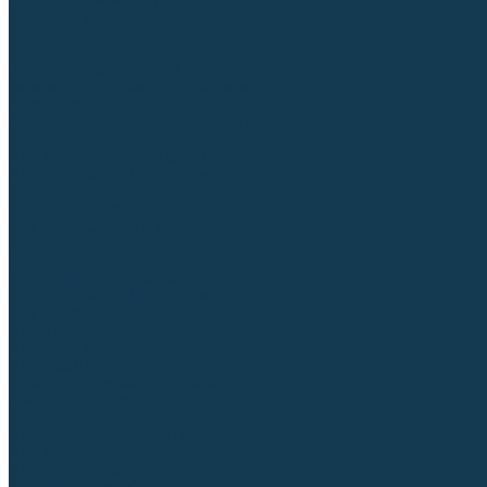
Аргонодуговые (TIG)
Выпрямители, реостаты
Точечная (SPOT)
Контактные
Автоматическая (SAW)
Генераторы и агрегаты для сварки
Лазерные
Материалы для сварочных работ
Сварочная проволока
Для УГЛЕРОДИСТЫХ сталей
Для НЕРЖАВЕЮЩИХ сталей
Для АЛЮМИНИЕВЫХ сплавов
Для МЕДНЫХ сплавов
Для СПЕЦ. сталей и сплавов
Самозащитная (порошковая)
Электроды
Для УГЛЕРОДИСТЫХ сталей
Для НЕРЖАВЕЮЩИХ сталей
Для АЛЮМИНИЕВЫХ сплавов
Для ЧУГУНА
Для НАПЛАВКИ
Для РЕЗКИ (угольные)
Для СПЕЦ. сталей и сплавов
Присадочные прутки
Для УГЛЕРОДИСТЫХ сталей
Для НЕРЖАВЕЮЩИХ сталей
Для АЛЮМИНИЕВЫХ сплавов
Для МЕДНЫХ сплавов