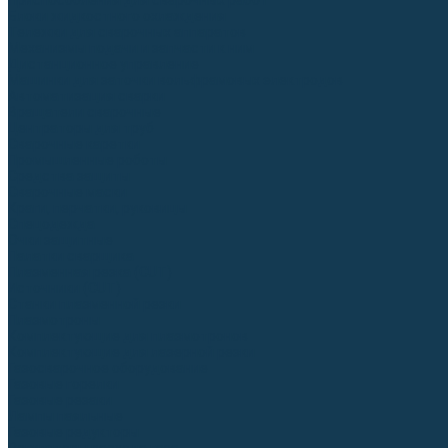
Приспособления для сварочных работ
Блоки жидкостного охлаждения
Тележки для сварочных аппаратов
Механизмы подачи и запчасти к ним
Дистанционное управление
Машинки для заточки вольфрамовых электродов
Автоматизация сварки
Вращатели сварочные
Центраторы для труб
Сварочные каретки
Промышленные роботы
Средства защиты
Сварочные маски
Краги, перчатки, руковицы
Спецодежда
Очки защитные
Палатки сварщика
Плазменная резка (CUT)
Источники (CUT)
Станки плазменной резки
Плазмотроны
Комплектующие для плазмотронов
Комплектующие для лазерной резки
Газосварочное оборудование
Газовые горелки
Газовые резаки
Лампы паяльные
Газовые редукторы