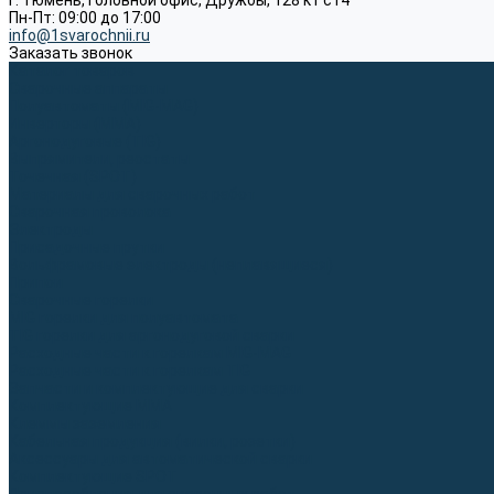
г. Тюмень, Головной офис, Дружбы, 128 к1 ст4
Пн-Пт: 09:00 до 17:00
info@1svarochnii.ru
Заказать звонок
Каталог товаров
Сварочные аппараты
Полуавтоматы (MIG-MAG)
Инверторы (MMA)
Аргонодуговые (TIG)
Выпрямители, реостаты
Точечная (SPOT)
Материалы для сварочных работ
Сварочная проволока
Электроды
Присадочные прутки
Вольфрамовые электроды (неплавящиеся)
Припои
Сварочные горелки
MIG горелки для полуавтомата
TIG горелки для аргонодуговой сварки
Расходные части к горелкам MIG-MAG
Расходные части к горелкам TIG
Запчасти и комплектующие для сварки
Комплектующие ММА
Клеммы заземления
Кабельная продукция (вилки, розетки)
Аксессуары для автоматической сварки
Комплектующие SPOT