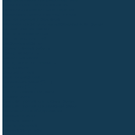
Приспособления для сварочных работ
Блоки жидкостного охлаждения
Тележки для сварочных аппаратов
Механизмы подачи и запчасти к ним
Дистанционное управление
Машинки для заточки вольфрамовых электродов
Автоматизация сварки
Вращатели сварочные
Центраторы для труб
Сварочные каретки
Промышленные роботы
Средства защиты
Сварочные маски
Краги, перчатки, руковицы
Спецодежда
Очки защитные
Палатки сварщика
Плазменная резка (CUT)
Источники (CUT)
Станки плазменной резки
Плазмотроны
Комплектующие для плазмотронов
Комплектующие для лазерной резки
Газосварочное оборудование
Газовые горелки
Газовые резаки
Лампы паяльные
Газовые редукторы