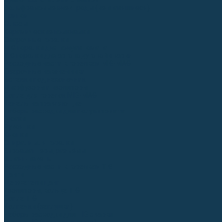
Для СПЕЦ. сталей и сплавов
Вольфрамовые электроды (неплавящиеся)
Припои
Флюсы
Керамические подкладки
Сварочные горелки
MIG горелки для полуавтомата
TIG горелки для аргонодуговой сварки
Расходные части к горелкам MIG-MAG
Сварочные наконечники
Вставки под наконечник
Диффузоры и изоляторы
Сопла для горелок MIG-MAG
Каналы направляющие
Наборы расходки для полуавтомата
Гусаки
Рукоятки
Кнопки
Спирали для горелки
Евроадаптеры, разъёмы
Шланг-пакеты
Расходные части к горелкам TIG
Цанги
Держатели цанг
Изоляторы, кольца TIG
Сопла TIG
Колпачки (заглушки)
Наборы расходки для TIG сварки