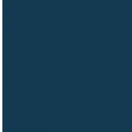
Регуляторы расхода газа
Строительное оборудование и инструмент
Генераторы (электростанции)
Пневмоинструмент
Аккумуляторный инструмент
Сетевой инструмент
Измерительный инструмент
Рулетки
Линейки и угольники
Штангенциркули
Угломеры
Строительные уровни
Расходные материалы и оснастка
Абразивные материалы
Корончатые сверла и штифты
Твёрдосплавные борфрезы
Щетки технические, щетки-крацовки
Резьбонарезной инструмент
Сварочные аппараты
Материалы для сварки
Плазменная резка (CUT)
Средства защиты
Газосварочное оборудование
...
Каталог товаров
Сварочные аппараты
Полуавтоматы (MIG-MAG)
Инверторы (MMA)