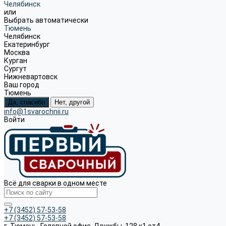
Челябинск
или
Выбрать автоматически
Тюмень
Челябинск
Екатеринбург
Москва
Курган
Сургут
Нижневартовск
Ваш город
Тюмень
Да, спасибо
Нет, другой
info@1svarochnii.ru
Войти
Всё для сварки в одном месте
+7 (3452) 57-53-58
+7 (3452) 57-53-58