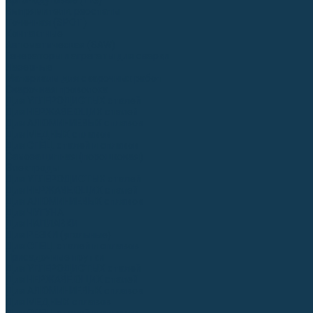
Аргонодуговые (TIG)
Выпрямители, реостаты
Точечная (SPOT)
Контактные
Автоматическая (SAW)
Генераторы и агрегаты для сварки
Лазерные
Материалы для сварочных работ
Сварочная проволока
Для УГЛЕРОДИСТЫХ сталей
Для НЕРЖАВЕЮЩИХ сталей
Для АЛЮМИНИЕВЫХ сплавов
Для МЕДНЫХ сплавов
Для СПЕЦ. сталей и сплавов
Самозащитная (порошковая)
Электроды
Для УГЛЕРОДИСТЫХ сталей
Для НЕРЖАВЕЮЩИХ сталей
Для АЛЮМИНИЕВЫХ сплавов
Для ЧУГУНА
Для НАПЛАВКИ
Для РЕЗКИ (угольные)
Для СПЕЦ. сталей и сплавов
Присадочные прутки
Для УГЛЕРОДИСТЫХ сталей
Для НЕРЖАВЕЮЩИХ сталей
Для АЛЮМИНИЕВЫХ сплавов
Для МЕДНЫХ сплавов